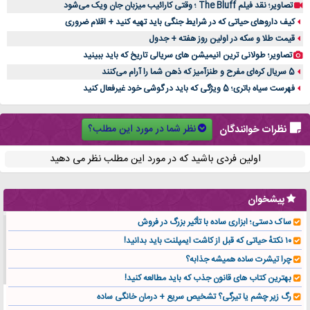
تصاویر؛ نقد فیلم The Bluff ؛ وقتی کارائیب میزبان جان ویک می‌شود
کیف داروهای حیاتی که در شرایط جنگی باید تهیه کنید + اقلام ضروری
قیمت طلا و سکه در اولین روز هفته + جدول
تصاویر؛ طولانی ترین انیمیشن های سریالی تاریخ که باید ببینید
5 سریال کره‌ای مفرح و طنزآمیز که ذهن شما را آرام می‌کنند
فهرست سیاه باتری؛ 5 ویژگی که باید در گوشی خود غیرفعال کنید
نظر شما در مورد این مطلب؟
نظرات خوانندگان
اولین فردی باشید که در مورد این مطلب نظر می دهید
پیشخوان
ساک دستی؛ ابزاری ساده با تأثیر بزرگ در فروش
۱۰ نکتهٔ حیاتی که قبل از کاشت ایمپلنت باید بدانید!
چرا تیشرت ساده همیشه جذابه؟
بهترین کتاب های قانون جذب که باید مطالعه کنید!
رگ زیر چشم یا تیرگی؟ تشخیص سریع + درمان خانگی ساده