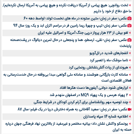
تخت روانچی: هیچ پیامی از آمریکا دریافت نکرده و هیچ پیامی به آمریکا ارسال نکرده‌ایم/
ما حق دفاع از خود را داریم
عکس؛ سفر در زمان؛ متین ستوده در ماه های نخست تولد؛ اواسط دهه 60
عکس؛ سفر زمان؛ تیپ و چهرۀ ریما رامین فر در مراسم اکران ابد و یک روز؛ سال 94
لغو بیش از 23 هزار پرواز درپی جنگ آمریکا و اسرائیل علیه ایران
عکس؛ سفر زمان؛ نقی، ارسطو، هما و پنجعلی در حال تمرین دیالوگ در پشت‌صحنه
پایتخت
انفجارهای شدید در تل‌آویو
ناسا موشک ماه را تعمیر کرد
هیوندای از ربات آتش‌نشانش رونمایی کرد
سامانه کارت بازرگانی هوشمند و سامانه ملی گواهی مبدا بی‌وقفه در حال خدمت‌رسانی به
فعالان اقتصادی است
ابزارهای شنود دولتی آیفون‌ها دست هکرها افتاد
2 پهپاد هرمس و یک پهپاد MQ9 در اصفهان منهدم شد
چند توصیه مهم روانشناسان برای آرام کردن کودکان در شرایط جنگی
عکس؛ سفر در زمان؛ سعید آقاخانی به همراه دخترش دریا در یک فیلم؛ سال 87
اطلاعیه شماره 14 سپاه پاسداران
یونسکو واکنش نشان داد؛ بیانیه مختصر و غیرمفید از بالاترین نهاد فرهنگی جهان درباره
حمله به ایران