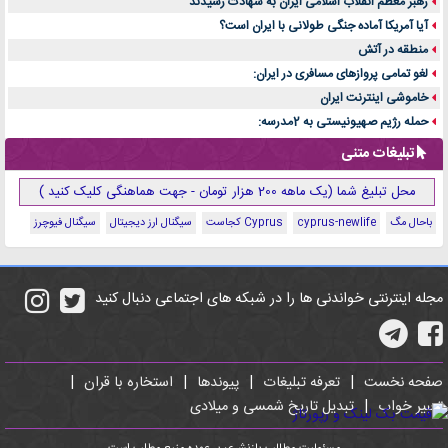
رهبر معظم انقلاب اسلامی ایران به شهادت رسیدند
آیا آمریکا آماده جنگی طولانی با ایران است؟
منطقه در آتش
لغو تمامی پروازهای مسافری در ایران:
خاموشی اینترنت ایران
حمله رژیم صهیونیستی به 2مدرسه:
تبلیغات متنی
محل تبلیغ شما (یک ماهه 200 هزار تومان - جهت هماهنگی کلیک کنید )
باحال مگ
cyprus-newlife
Cyprus کجاست
سیگنال ارز دیجیتال
سیگنال فیوچرز
مجله اینترنتی خواندنی ها را در شبکه های اجتماعی دنبال کنید
صفحه نخست
|
تعرفه تبلیغات
|
پیوندها
|
استخاره با قران
|
تعبیر خواب
|
تبدیل تاریخ شمسی و میلادی