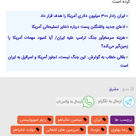
کرده است.
ایران رادار 300 میلیون دلاری آمریکا را هدف قرار داد
ادعای جدید واشنگتن پست درباره ذخایر تسلیحاتی آمریکا
هزینه سرسام‌آور جنگ ترامپ علیه ایران/ آیا کمبود مهمات آمریکا را
زمین‌گیر می‌کند؟
بقائی خطاب به گوترش: این جنگ نیست، تجاوز آمریکا و اسرائیل به ایران
است
منبع :
مشرق
برچسب ها :
ایران
بنیامین نتانیاهو
رژیم صهیونیستی
رضا پهلوی
موساد
سرزمین های اشغالی
دولت نتانیاهو