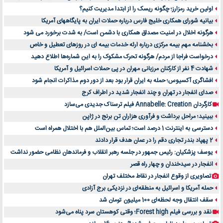
اولین خرید رمزارز؛ چگونه ریسک را از ابتدا مدیریت کنیم؟
بیانیه شورای همکاری خلیج فارس درباره حملات ایران به پایگاههای آمریکا
هرگونه اخلال در امنیت مصداق همکاری با دشمن است/ به شدت برخورد می شود
بخشنامه مهم بیمه مرکزی درباره ارئه خدمات بیمه ای در روزهای تعطیل و خاص
درخواست فراجا از مردم/ هرگونه تحرک مشکوک را به این شماره‌ها اطلاع دهید
شهادت 4 نفر از کارکنان مرزبانی مهران در پی حملات اسرائیل و آمریکا
افشاگری آکسیوس؛ حمله به ایران قرار بود بعد از دور دوم مذاکرات انجام شود
صدای انفجار در تهران و چند انفجار شدید در اطراف کرج
کارگردان Annabelle: Creation فیلم ترسناک جدیدی می‌سازد
ببینید؛ مراحل برداشت و فرآوری هزاران تن برنج در ژاپن
دسترسی به اینترنت 1 درصد است؛ تماس بین‌الملل هم با اختلال همراه است
2 پهپاد بندر تجاری دقم را در عمان هدف قرار دادند
یوسف پزشکیان: رئیس جمهور در جلسه رهبر انقلاب و فرماندهان نظامی حضور نداشت
انفجار در سیدخندان و چهار راه قصر
تصاویری از وقوع انفجار در نقاط مختلف تهران
حمله آمریکا و اسرائیل به منطقه‌ای در نزدیکی برج آزادی
سقف انتقال وجه لحظه‌ای 100 میلیون تومان شد
نقد و بررسی فیلم Forest high؛ وقتی کوهستان سرد پناه می‌شود