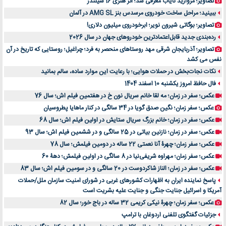
تصاویر؛ مروارید نایاب معرفی شد؛ اثر هنری 16 سیلندر
ببینید؛ مراحل ساخت خودروی مرسدس بنز AMG SL در آلمان
تصاویر؛ بوگاتی شیرون نویر؛ ابرخودروی میلیون دلاری!
رده‌بندی جدید قابل‌اعتمادترین خودروهای جهان در سال 2026
تصاویر؛ آذربایجان شرقی مهد روستاهای منحصر به فرد؛ چراغیل؛ روستایی که تاریخ در آن
نفس می کشد
نکات نجات‌بخش در حملات هوایی؛ با رعایت این موارد ساده، سالم بمانید
فال حافظ امروز یکشنبه 10 اسفند 1404
عکس؛ سفر در زمان؛ مه لقا خانم سریال نون خ در هفتمین فیلم اش؛ سال 76
عکس؛ سفر زمان؛ نگین صدق گویا در 34 سالگی در کنار ماهایا پطروسیان
عکس؛ سفر در زمان؛ خانم بزرگ سریال ستایش در اولین فیلم اش؛ سال 68
عکس؛ سفر در زمان؛ نازنین بیاتی در 25 سالگی و در ششمین فیلم اش؛ سال 93
عکس؛ سفر زمان؛ چهرۀ آنا نعمتی 22 ساله در دومین فیلمش؛ سال 78
عکس؛ سفر زمان؛ مهراوه شریفی‌نیا در 8 سالگی در اولین فیلمش؛ دهۀ 60
عکس؛ سفر در زمان؛ الناز شاکردوست در 20 سالگی و در سومین فیلم اش؛ سال 83
پاسخ نماینده ایران به اظهارات کشورهای غربی در شورای امنیت سازمان ملل/حملات
آمریکا و اسرائیل جنایت جنگی و جنایت علیه بشریت است
عکس؛ سفر زمان؛ چهرۀ نیکی کریمی 32 ساله در باج خور؛ سال 82
جزئیات گفتگوی تلفنی اردوغان با ترامپ