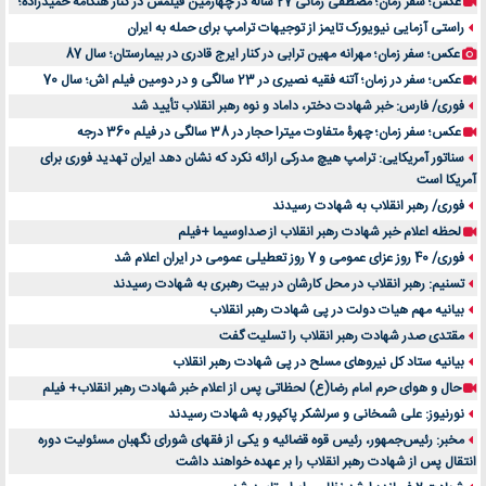
عکس؛ سفر زمان؛ مصطفی زمانی 27 ساله در چهارمین فیلمش در کنار هنگامه حمیدزاده؛
راستی آزمایی نیویورک تایمز از توجیهات ترامپ برای حمله به ایران
عکس؛ سفر زمان؛ مهرانه مهین ترابی در کنار ایرج قادری در بیمارستان؛ سال 87
عکس؛ سفر در زمان؛ آتنه فقیه نصیری در 23 سالگی و در دومین فیلم اش؛ سال 70
فوری/ فارس: خبر شهادت دختر، داماد و نوه رهبر انقلاب تأیید شد
عکس؛ سفر زمان؛ چهرۀ متفاوت میترا حجار در 38 سالگی در فیلم 360 درجه
سناتور آمریکایی: ترامپ هیچ مدرکی ارائه نکرد که نشان دهد ایران تهدید فوری برای
آمریکا است
فوری/ رهبر انقلاب به شهادت رسیدند
لحظه اعلام خبر شهادت رهبر انقلاب از صداوسیما +فیلم
فوری/ 40 روز عزای عمومی و 7 روز تعطیلی عمومی در ایران اعلام شد
تسنیم: رهبر انقلاب در محل کارشان در بیت رهبری به شهادت رسیدند
بیانیه مهم هیات دولت در پی شهادت رهبر انقلاب
مقتدی صدر شهادت رهبر انقلاب را تسلیت گفت
بیانیه ستاد کل نیروهای مسلح در پی شهادت رهبر انقلاب
حال و هوای حرم امام رضا(ع) لحظاتی پس از اعلام خبر شهادت رهبر انقلاب+ فیلم
نورنیوز: علی شمخانی و سرلشکر پاکپور به شهادت رسیدند
مخبر: رئیس‌جمهور، رئیس قوه ‌قضائیه و یکی از فقهای شورای نگهبان مسئولیت دوره
انتقال پس ‌از شهادت رهبر انقلاب را بر عهده خواهند داشت