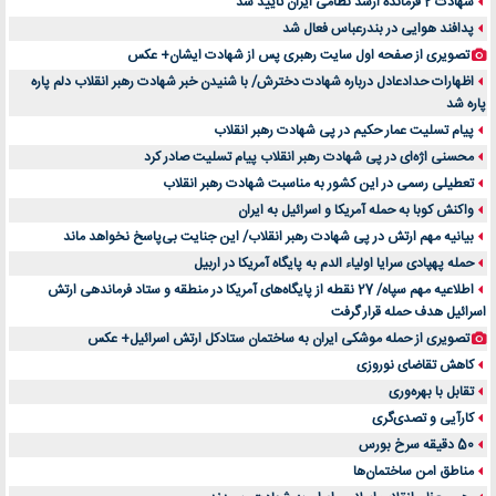
شهادت 2 فرمانده ارشد نظامی ایران تایید شد
پدافند هوایی در بندرعباس فعال شد
تصویری از صفحه اول سایت رهبری پس از شهادت ایشان+ عکس
اظهارات حدادعادل درباره شهادت دخترش/ با شنیدن خبر شهادت رهبر انقلاب دلم پاره
پاره شد
پیام تسلیت عمار حکیم در پی شهادت رهبر انقلاب
محسنی اژه‌ای در پی شهادت رهبر انقلاب پیام تسلیت صادر کرد
تعطیلی رسمی در این کشور به مناسبت شهادت رهبر انقلاب
واکنش کوبا به حمله آمریکا و اسرائیل به ایران
بیانیه مهم ارتش در پی شهادت رهبر انقلاب/ این جنایت بی‌پاسخ نخواهد ماند
حمله پهپادی سرایا اولیاء الدم به پایگاه آمریکا در اربیل
اطلاعیه مهم سپاه/ 27 نقطه از پایگاه‌های آمریکا در منطقه و ستاد فرماندهی ارتش
اسرائیل هدف حمله قرار گرفت
تصویری از حمله موشکی ایران به ساختمان ستادکل ارتش اسرائیل+ عکس
کاهش تقاضای نوروزی
تقابل با بهره‌وری
کارآیی و تصدی‌گری
50 دقیقه سرخ بورس
مناطق امن ساختمان‌ها