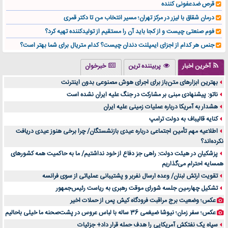
قرص ضدعفونی کننده
درمان شقاق با لیزر در مرکز تهران؛ مسیر انتخاب من تا دکتر قمری
فوم صنعتی چیست و از کجا باید آن را مستقیم از تولیدکننده تهیه کرد؟
جنس هر کدام از اجزای ایمپلنت دندان چیست؟ کدام متریال برای شما بهتر است؟
تولید لیوان کاغذی یک کسب‌ و کار پر سود و رو‌ به‌ رشد در بازار ایران
آخرین اخبار
پربیننده ترین
خبرخوان
درد زانو بعد از تمرین با تردمیل؟ شاید مشکل از این انتخاب باشد
بهترین ابزارهای متن‌باز برای اجرای هوش مصنوعی بدون اینترنت
آینده موسیقی هم‌اکنون در اینجاست
ناتو: پیشنهادی مبنی بر مشارکت در جنگ علیه ایران نشده است
بهترین راه تبلیغات کلینیک زیبایی و افزایش مشتری کدام است؟
هشدار به آمریکا درباره عملیات زمینی علیه ایران
مقایسه قالب آسترا با وودمارت و فلت‌سام (فارسی)
کنایه قالیباف به دولت ترامپ
خرید سمعک کارکرده یا دست دوم | نکات مهم قبل از تصمیم‌گیری
اطلاعیه مهم تأمین اجتماعی درباره عیدی بازنشستگان/ چرا برخی هنوز عیدی دریافت
نکرده‌اند؟
خرید و فروش قطعات سرور دست دوم در ماهان شبکه ایرانیان
پزشکیان در هیئت دولت: راهی جز دفاع از خود نداشتیم/ ما به حاکمیت همه کشورهای
اهمیت انتخاب بهترین وکیل در سعادت آباد برای پرونده‌های حساس و کلان
همسایه احترام می‌گذاریم
۷ تاثیرات کامپیوتر در حوزه علوم زندگی و کاربردی
تقویت ارتش لبنان/ وعده ارسال نفربر و پشتیبانی عملیاتی از سوی فرانسه
لیفتراک صفر؛ راهنمای جامع خرید، قیمت و فروش در ایران
تشکیل چهارمین جلسه شورای موقت رهبری به ریاست رئیس‌جمهور
راهنمای جامع بهترین کفش ورزشی برای دویدن و استفاده روزمره | بررسی ۱۲ مدل برتر
عکس؛ وضعیت برج مراقبت فرودگاه کیش پس از حملات اخیر
عکس؛ سفر زمان؛ نیوشا ضیغمی 36 ساله با لباس عروس در پشت‌صحنه ما خیلی باحالیم
سپاه یک نفتکش آمریکایی را هدف حمله قرار داد+ جزئیات