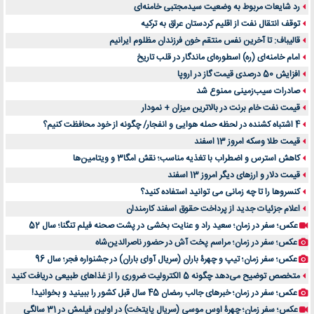
رد شایعات مربوط به وضعیت سیدمجتبی خامنه‌ای
توقف انتقال نفت از اقلیم کردستان عراق به ترکیه
قالیباف: تا آخرین نفس منتقم خون فرزندان مظلوم ایرانیم
امام خامنه‌ای (ره) اسطوره‌ای ماندگار در قلب تاریخ
افزایش 50 درصدی قیمت گاز در اروپا
صادرات سیب‌زمینی ممنوع شد
قیمت نفت خام برنت در بالاترین میزان + نمودار
4 اشتباه کشنده در لحظه حمله هوایی و انفجار/ چگونه از خود محافظت کنیم؟
قیمت طلا وسکه امروز 13 اسفند
کاهش استرس و اضطراب با تغذیه مناسب؛ نقش امگا3 و ویتامین‌ها
قیمت دلار و ارزهای دیگر امروز 13 اسفند
کنسروها را تا چه زمانی می توانید استفاده کنید؟
اعلام جزئیات جدید از پرداخت حقوق اسفند کارمندان
عکس؛ سفر در زمان؛ سعید راد و عنایت بخشی در پشت صحنه فیلم تنگنا؛ سال 52
عکس؛ سفر در زمان؛ مراسم پخت آش در حضور ناصرالدین‌شاه
عکس؛ سفر زمان؛ تیپ و چهرۀ باران (سریال آوای باران) در جشنواره فجر؛ سال 96
متخصص توضیح می‌دهد چگونه 5 الکترولیت ضروری را از غذاهای طبیعی دریافت کنید
عکس؛ سفر در زمان؛ خبرهای جالب رمضان 45 سال قبل کشور را ببینید و بخوانید!
عکس؛ سفر زمان؛ چهرۀ اوس موسی (سریال پایتخت) در اولین فیلمش در 31 سالگی