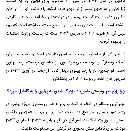
گاملیل در سال 2003، در سن 29 سالگی، برای اولین بار به کنست
(پارلمان رژیم صهیونیستی) از سوی حزب لیکود راه یافت. او از آن زمان
تاکنون عضو ثابت کنست بوده و در دولت‌های مختلف سمت‌های کلیدی
داشته است. او سمت‌های مختلفی در مقاطع مختلف داشته است که مهم
ترین‌ آن، از ژانویه 2023 تا مارس 2024 است که ریاست وزارت اطلاعات
را برعهده گرفت.
گاملیل یکی از حامیان سرسخت بنیامین نتانیاهو است و اغلب به عنوان
"سگ وفادار" او توصیف می‌شود. وی از حامیان برجسته رضا پهلوی
است. او چندین بار با رضا پهلوی دیدار کرده، از جمله در آوریل 2023 در
سرزمین‌های اشغالی و مه 2023 در واشنگتن.
چرا رژیم صهیونیستی ماموریت نزدیک شدن به پهلوی را به گاملیل سپرد؟
مهم ترین مسئله در رابطه با انتخاب وی به عنوان مسئول پروژه پهلوی در
رژیم صهیونیستی، مواضع به شدت ضد ایرانی وی و همچنین داشتن
مسئولیت وزارت اطلاعات اسرائیل در طول ژانویه 2023 تا مارس 2024
بود که برای گاملیل نقش محوری در گرفتن این مسئولیت داشت.