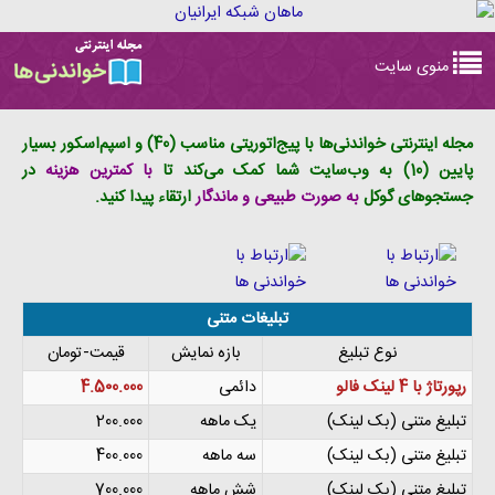
Toggle
منوی سایت
navigation
مجله اینترنتی خواندنی‌ها با پیج‌اتوریتی مناسب (40) و اسپم‌اسکور بسیار
پایین (10) به وب‌سایت شما کمک می‌کند تا
با کمترین هزینه
در
جستجوهای گوکل
به صورت طبیعی و ماندگار
ارتقاء پیدا کنید.
تبلیغات متنی
نوع تبلیغ
بازه نمایش
قیمت-تومان
رپورتاژ با 4 لینک فالو
دائمی
4.5۰0.000
تبلیغ متنی (بک لینک)
یک ماهه
200.000
تبلیغ متنی (بک لینک)
سه ماهه
400.000
تبلیغ متنی (بک لینک)
شش ماهه
700.000