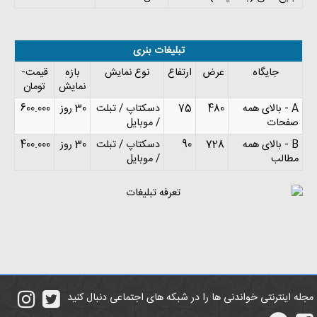
تبلیغات بنری
جایگاه
عرض
ارتفاع
نوع نمایش
بازه
قیمت-
نمایش
تومان
A - بالای همه
480
75
دسکتاپ / تبلت
30 روز
600.000
صفحات
/ موبایل
B - بالای همه
728
90
دسکتاپ / تبلت
30 روز
400.000
مطالب
/ موبایل
مجله اینترنتی خواندنی ها را در شبکه های اجتماعی دنبال کنید