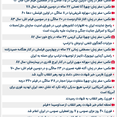
عکس؛ سفر در زمان؛ نازنین بیاتی در 25 سالگی و در ششمین فیلم اش؛ سال 93
عکس؛ سفر زمان؛ چهرۀ آنا نعمتی 22 ساله در دومین فیلمش؛ سال 78
عکس؛ سفر زمان؛ مهراوه شریفی‌نیا در 8 سالگی در اولین فیلمش؛ دهۀ 60
عکس؛ سفر در زمان؛ الناز شاکردوست در 20 سالگی و در سومین فیلم اش؛ سال 83
پاسخ نماینده ایران به اظهارات کشورهای غربی در شورای امنیت سازمان ملل/حملات
آمریکا و اسرائیل جنایت جنگی و جنایت علیه بشریت است
عکس؛ سفر زمان؛ چهرۀ نیکی کریمی 32 ساله در باج خور؛ سال 82
جزئیات گفتگوی تلفنی اردوغان با ترامپ
عکس؛ سفر زمان؛ مصطفی زمانی 27 ساله در چهارمین فیلمش در کنار هنگامه حمیدزاده؛
راستی آزمایی نیویورک تایمز از توجیهات ترامپ برای حمله به ایران
عکس؛ سفر زمان؛ مهرانه مهین ترابی در کنار ایرج قادری در بیمارستان؛ سال 87
عکس؛ سفر در زمان؛ آتنه فقیه نصیری در 23 سالگی و در دومین فیلم اش؛ سال 70
فوری/ فارس: خبر شهادت دختر، داماد و نوه رهبر انقلاب تأیید شد
عکس؛ سفر زمان؛ چهرۀ متفاوت میترا حجار در 38 سالگی در فیلم 360 درجه
سناتور آمریکایی: ترامپ هیچ مدرکی ارائه نکرد که نشان دهد ایران تهدید فوری برای
آمریکا است
فوری/ رهبر انقلاب به شهادت رسیدند
لحظه اعلام خبر شهادت رهبر انقلاب از صداوسیما +فیلم
فوری/ 40 روز عزای عمومی و 7 روز تعطیلی عمومی در ایران اعلام شد