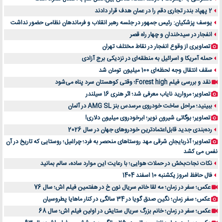
2 پهپاد بندر تجاری دقم را در عمان هدف قرار دادند
یوسف پزشکیان: رئیس جمهور در جلسه رهبر انقلاب و فرماندهان نظامی حضور نداشت
انفجار در سیدخندان و چهار راه قصر
تصاویری از وقوع انفجار در نقاط مختلف تهران
حمله آمریکا و اسرائیل به منطقه‌ای در نزدیکی برج آزادی
سقف انتقال وجه لحظه‌ای 100 میلیون تومان شد
نقد و بررسی فیلم Forest high؛ وقتی کوهستان سرد پناه می‌شود
تصاویر؛ مروارید نایاب معرفی شد؛ اثر هنری 16 سیلندر
ببینید؛ مراحل ساخت خودروی مرسدس بنز AMG SL در آلمان
تصاویر؛ بوگاتی شیرون نویر؛ ابرخودروی میلیون دلاری!
رده‌بندی جدید قابل‌اعتمادترین خودروهای جهان در سال 2026
تصاویر؛ آذربایجان شرقی مهد روستاهای منحصر به فرد؛ چراغیل؛ روستایی که تاریخ در آن
نفس می کشد
نکات نجات‌بخش در حملات هوایی؛ با رعایت این موارد ساده، سالم بمانید
فال حافظ امروز یکشنبه 10 اسفند 1404
عکس؛ سفر در زمان؛ مه لقا خانم سریال نون خ در هفتمین فیلم اش؛ سال 76
عکس؛ سفر زمان؛ نگین صدق گویا در 34 سالگی در کنار ماهایا پطروسیان
عکس؛ سفر در زمان؛ خانم بزرگ سریال ستایش در اولین فیلم اش؛ سال 68