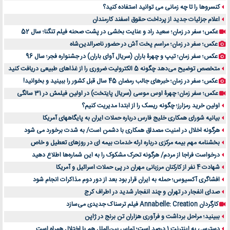
کنسروها را تا چه زمانی می توانید استفاده کنید؟
اعلام جزئیات جدید از پرداخت حقوق اسفند کارمندان
عکس؛ سفر در زمان؛ سعید راد و عنایت بخشی در پشت صحنه فیلم تنگنا؛ سال 52
عکس؛ سفر در زمان؛ مراسم پخت آش در حضور ناصرالدین‌شاه
عکس؛ سفر زمان؛ تیپ و چهرۀ باران (سریال آوای باران) در جشنواره فجر؛ سال 96
متخصص توضیح می‌دهد چگونه 5 الکترولیت ضروری را از غذاهای طبیعی دریافت کنید
عکس؛ سفر در زمان؛ خبرهای جالب رمضان 45 سال قبل کشور را ببینید و بخوانید!
عکس؛ سفر زمان؛ چهرۀ اوس موسی (سریال پایتخت) در اولین فیلمش در 31 سالگی
اولین خرید رمزارز؛ چگونه ریسک را از ابتدا مدیریت کنیم؟
بیانیه شورای همکاری خلیج فارس درباره حملات ایران به پایگاههای آمریکا
هرگونه اخلال در امنیت مصداق همکاری با دشمن است/ به شدت برخورد می شود
بخشنامه مهم بیمه مرکزی درباره ارئه خدمات بیمه ای در روزهای تعطیل و خاص
درخواست فراجا از مردم/ هرگونه تحرک مشکوک را به این شماره‌ها اطلاع دهید
شهادت 4 نفر از کارکنان مرزبانی مهران در پی حملات اسرائیل و آمریکا
افشاگری آکسیوس؛ حمله به ایران قرار بود بعد از دور دوم مذاکرات انجام شود
صدای انفجار در تهران و چند انفجار شدید در اطراف کرج
کارگردان Annabelle: Creation فیلم ترسناک جدیدی می‌سازد
ببینید؛ مراحل برداشت و فرآوری هزاران تن برنج در ژاپن
دسترسی به اینترنت 1 درصد است؛ تماس بین‌الملل هم با اختلال همراه است