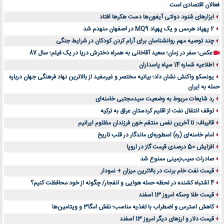
فعالان اقتصادی است
ابزارهای شنود دولتی آیفون‌ها دست هکرها افتاد
2 پهپاد هرمس و یک پهپاد MQ9 در اصفهان منهدم شد
چند توصیه مهم روانشناسان برای آرام کردن کودکان در شرایط جنگی
عکس؛ سفر در زمان؛ سعید آقاخانی به همراه دخترش دریا در یک فیلم؛ سال 87
اطلاعیه شماره 14 سپاه پاسداران
یونسکو واکنش نشان داد؛ بیانیه مختصر و غیرمفید از بالاترین نهاد فرهنگی جهان درباره
حمله به ایران
رد شایعات مربوط به وضعیت سیدمجتبی خامنه‌ای
توقف انتقال نفت از اقلیم کردستان عراق به ترکیه
قالیباف: تا آخرین نفس منتقم خون فرزندان مظلوم ایرانیم
امام خامنه‌ای (ره) اسطوره‌ای ماندگار در قلب تاریخ
افزایش 50 درصدی قیمت گاز در اروپا
صادرات سیب‌زمینی ممنوع شد
قیمت نفت خام برنت در بالاترین میزان + نمودار
4 اشتباه کشنده در لحظه حمله هوایی و انفجار/ چگونه از خود محافظت کنیم؟
قیمت طلا وسکه امروز 13 اسفند
کاهش استرس و اضطراب با تغذیه مناسب؛ نقش امگا3 و ویتامین‌ها
قیمت دلار و ارزهای دیگر امروز 13 اسفند