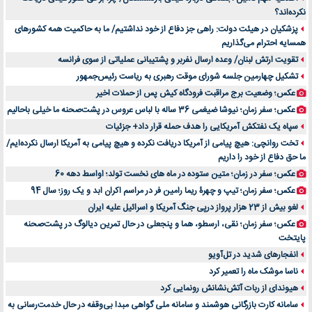
نکرده‌اند؟
خرید و فروش قطعات سرور دست دوم در ماهان شبکه ایرانیان
پزشکیان در هیئت دولت: راهی جز دفاع از خود نداشتیم/ ما به حاکمیت همه کشورهای
اهمیت انتخاب بهترین وکیل در سعادت آباد برای پرونده‌های حساس و کلان
همسایه احترام می‌گذاریم
۷ تاثیرات کامپیوتر در حوزه علوم زندگی و کاربردی
تقویت ارتش لبنان/ وعده ارسال نفربر و پشتیبانی عملیاتی از سوی فرانسه
لیفتراک صفر؛ راهنمای جامع خرید، قیمت و فروش در ایران
تشکیل چهارمین جلسه شورای موقت رهبری به ریاست رئیس‌جمهور
راهنمای جامع بهترین کفش ورزشی برای دویدن و استفاده روزمره | بررسی ۱۲ مدل برتر
عکس؛ وضعیت برج مراقبت فرودگاه کیش پس از حملات اخیر
عکس؛ سفر زمان؛ نیوشا ضیغمی 36 ساله با لباس عروس در پشت‌صحنه ما خیلی باحالیم
سپاه یک نفتکش آمریکایی را هدف حمله قرار داد+ جزئیات
تخت روانچی: هیچ پیامی از آمریکا دریافت نکرده و هیچ پیامی به آمریکا ارسال نکرده‌ایم/
ما حق دفاع از خود را داریم
عکس؛ سفر در زمان؛ متین ستوده در ماه های نخست تولد؛ اواسط دهه 60
عکس؛ سفر زمان؛ تیپ و چهرۀ ریما رامین فر در مراسم اکران ابد و یک روز؛ سال 94
لغو بیش از 23 هزار پرواز درپی جنگ آمریکا و اسرائیل علیه ایران
عکس؛ سفر زمان؛ نقی، ارسطو، هما و پنجعلی در حال تمرین دیالوگ در پشت‌صحنه
پایتخت
انفجارهای شدید در تل‌آویو
ناسا موشک ماه را تعمیر کرد
هیوندای از ربات آتش‌نشانش رونمایی کرد
سامانه کارت بازرگانی هوشمند و سامانه ملی گواهی مبدا بی‌وقفه در حال خدمت‌رسانی به