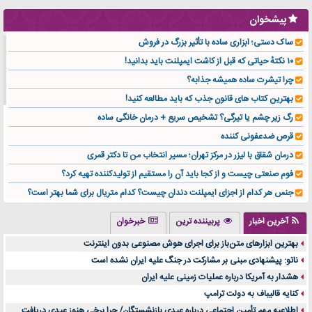
پیشخوان
ساک دستی؛ ابزاری ساده با تأثیر بزرگ در فروش
۱۰ نکتهٔ حیاتی که قبل از کاشت ایمپلنت باید بدانید!
چرا تیشرت ساده همیشه جذابه؟
بهترین کتاب های قانون جذب که باید مطالعه کنید!
رگ زیر چشم یا تیرگی؟ تشخیص سریع + درمان خانگی ساده
قرص ضدعفونی کننده
درمان شقاق با لیزر در مرکز تهران؛ مسیر انتخاب من تا دکتر قمری
فوم صنعتی چیست و از کجا باید آن را مستقیم از تولیدکننده تهیه کرد؟
جنس هر کدام از اجزای ایمپلنت دندان چیست؟ کدام متریال برای شما بهتر است؟
تولید لیوان کاغذی یک کسب‌ و کار پر سود و رو‌ به‌ رشد در بازار ایران
آخرین اخبار
پربیننده ترین
خبرخوان
درد زانو بعد از تمرین با تردمیل؟ شاید مشکل از این انتخاب باشد
بهترین ابزارهای متن‌باز برای اجرای هوش مصنوعی بدون اینترنت
آینده موسیقی هم‌اکنون در اینجاست
ناتو: پیشنهادی مبنی بر مشارکت در جنگ علیه ایران نشده است
بهترین راه تبلیغات کلینیک زیبایی و افزایش مشتری کدام است؟
هشدار به آمریکا درباره عملیات زمینی علیه ایران
مقایسه قالب آسترا با وودمارت و فلت‌سام (فارسی)
کنایه قالیباف به دولت ترامپ
خرید سمعک کارکرده یا دست دوم | نکات مهم قبل از تصمیم‌گیری
اطلاعیه مهم تأمین اجتماعی درباره عیدی بازنشستگان/ چرا برخی هنوز عیدی دریافت