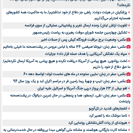
نکرده‌اند؟
خرید و فروش قطعات سرور دست دوم در ماهان شبکه ایرانیان
پزشکیان در هیئت دولت: راهی جز دفاع از خود نداشتیم/ ما به حاکمیت همه کشورهای
اهمیت انتخاب بهترین وکیل در سعادت آباد برای پرونده‌های حساس و کلان
همسایه احترام می‌گذاریم
۷ تاثیرات کامپیوتر در حوزه علوم زندگی و کاربردی
تقویت ارتش لبنان/ وعده ارسال نفربر و پشتیبانی عملیاتی از سوی فرانسه
لیفتراک صفر؛ راهنمای جامع خرید، قیمت و فروش در ایران
تشکیل چهارمین جلسه شورای موقت رهبری به ریاست رئیس‌جمهور
راهنمای جامع بهترین کفش ورزشی برای دویدن و استفاده روزمره | بررسی ۱۲ مدل برتر
عکس؛ وضعیت برج مراقبت فرودگاه کیش پس از حملات اخیر
عکس؛ سفر زمان؛ نیوشا ضیغمی 36 ساله با لباس عروس در پشت‌صحنه ما خیلی باحالیم
سپاه یک نفتکش آمریکایی را هدف حمله قرار داد+ جزئیات
تخت روانچی: هیچ پیامی از آمریکا دریافت نکرده و هیچ پیامی به آمریکا ارسال نکرده‌ایم/
ما حق دفاع از خود را داریم
عکس؛ سفر در زمان؛ متین ستوده در ماه های نخست تولد؛ اواسط دهه 60
عکس؛ سفر زمان؛ تیپ و چهرۀ ریما رامین فر در مراسم اکران ابد و یک روز؛ سال 94
لغو بیش از 23 هزار پرواز درپی جنگ آمریکا و اسرائیل علیه ایران
عکس؛ سفر زمان؛ نقی، ارسطو، هما و پنجعلی در حال تمرین دیالوگ در پشت‌صحنه
پایتخت
انفجارهای شدید در تل‌آویو
ناسا موشک ماه را تعمیر کرد
هیوندای از ربات آتش‌نشانش رونمایی کرد
سامانه کارت بازرگانی هوشمند و سامانه ملی گواهی مبدا بی‌وقفه در حال خدمت‌رسانی به