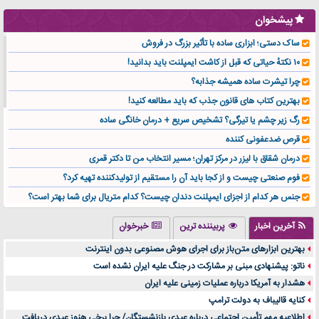
پیشخوان
ساک دستی؛ ابزاری ساده با تأثیر بزرگ در فروش
۱۰ نکتهٔ حیاتی که قبل از کاشت ایمپلنت باید بدانید!
چرا تیشرت ساده همیشه جذابه؟
بهترین کتاب های قانون جذب که باید مطالعه کنید!
رگ زیر چشم یا تیرگی؟ تشخیص سریع + درمان خانگی ساده
قرص ضدعفونی کننده
درمان شقاق با لیزر در مرکز تهران؛ مسیر انتخاب من تا دکتر قمری
فوم صنعتی چیست و از کجا باید آن را مستقیم از تولیدکننده تهیه کرد؟
جنس هر کدام از اجزای ایمپلنت دندان چیست؟ کدام متریال برای شما بهتر است؟
تولید لیوان کاغذی یک کسب‌ و کار پر سود و رو‌ به‌ رشد در بازار ایران
آخرین اخبار
پربیننده ترین
خبرخوان
درد زانو بعد از تمرین با تردمیل؟ شاید مشکل از این انتخاب باشد
بهترین ابزارهای متن‌باز برای اجرای هوش مصنوعی بدون اینترنت
آینده موسیقی هم‌اکنون در اینجاست
ناتو: پیشنهادی مبنی بر مشارکت در جنگ علیه ایران نشده است
بهترین راه تبلیغات کلینیک زیبایی و افزایش مشتری کدام است؟
هشدار به آمریکا درباره عملیات زمینی علیه ایران
مقایسه قالب آسترا با وودمارت و فلت‌سام (فارسی)
کنایه قالیباف به دولت ترامپ
خرید سمعک کارکرده یا دست دوم | نکات مهم قبل از تصمیم‌گیری
اطلاعیه مهم تأمین اجتماعی درباره عیدی بازنشستگان/ چرا برخی هنوز عیدی دریافت