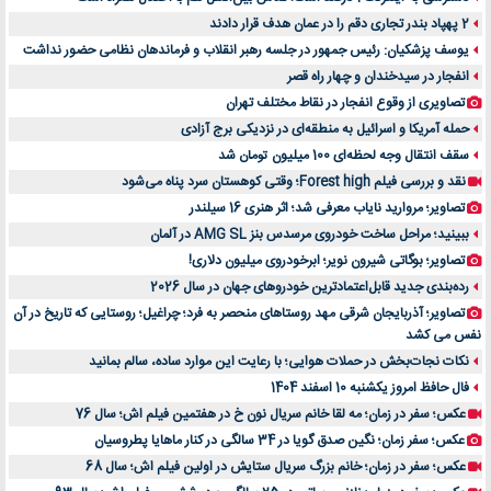
2 پهپاد بندر تجاری دقم را در عمان هدف قرار دادند
یوسف پزشکیان: رئیس جمهور در جلسه رهبر انقلاب و فرماندهان نظامی حضور نداشت
انفجار در سیدخندان و چهار راه قصر
تصاویری از وقوع انفجار در نقاط مختلف تهران
حمله آمریکا و اسرائیل به منطقه‌ای در نزدیکی برج آزادی
سقف انتقال وجه لحظه‌ای 100 میلیون تومان شد
نقد و بررسی فیلم Forest high؛ وقتی کوهستان سرد پناه می‌شود
تصاویر؛ مروارید نایاب معرفی شد؛ اثر هنری 16 سیلندر
ببینید؛ مراحل ساخت خودروی مرسدس بنز AMG SL در آلمان
تصاویر؛ بوگاتی شیرون نویر؛ ابرخودروی میلیون دلاری!
رده‌بندی جدید قابل‌اعتمادترین خودروهای جهان در سال 2026
تصاویر؛ آذربایجان شرقی مهد روستاهای منحصر به فرد؛ چراغیل؛ روستایی که تاریخ در آن
نفس می کشد
نکات نجات‌بخش در حملات هوایی؛ با رعایت این موارد ساده، سالم بمانید
فال حافظ امروز یکشنبه 10 اسفند 1404
عکس؛ سفر در زمان؛ مه لقا خانم سریال نون خ در هفتمین فیلم اش؛ سال 76
عکس؛ سفر زمان؛ نگین صدق گویا در 34 سالگی در کنار ماهایا پطروسیان
عکس؛ سفر در زمان؛ خانم بزرگ سریال ستایش در اولین فیلم اش؛ سال 68