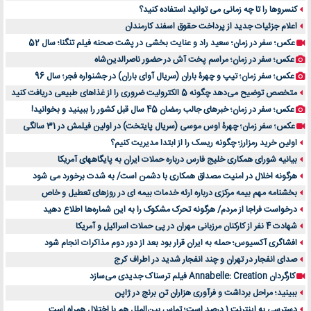
کنسروها را تا چه زمانی می توانید استفاده کنید؟
اعلام جزئیات جدید از پرداخت حقوق اسفند کارمندان
عکس؛ سفر در زمان؛ سعید راد و عنایت بخشی در پشت صحنه فیلم تنگنا؛ سال 52
عکس؛ سفر در زمان؛ مراسم پخت آش در حضور ناصرالدین‌شاه
عکس؛ سفر زمان؛ تیپ و چهرۀ باران (سریال آوای باران) در جشنواره فجر؛ سال 96
متخصص توضیح می‌دهد چگونه 5 الکترولیت ضروری را از غذاهای طبیعی دریافت کنید
عکس؛ سفر در زمان؛ خبرهای جالب رمضان 45 سال قبل کشور را ببینید و بخوانید!
عکس؛ سفر زمان؛ چهرۀ اوس موسی (سریال پایتخت) در اولین فیلمش در 31 سالگی
اولین خرید رمزارز؛ چگونه ریسک را از ابتدا مدیریت کنیم؟
بیانیه شورای همکاری خلیج فارس درباره حملات ایران به پایگاههای آمریکا
هرگونه اخلال در امنیت مصداق همکاری با دشمن است/ به شدت برخورد می شود
بخشنامه مهم بیمه مرکزی درباره ارئه خدمات بیمه ای در روزهای تعطیل و خاص
درخواست فراجا از مردم/ هرگونه تحرک مشکوک را به این شماره‌ها اطلاع دهید
شهادت 4 نفر از کارکنان مرزبانی مهران در پی حملات اسرائیل و آمریکا
افشاگری آکسیوس؛ حمله به ایران قرار بود بعد از دور دوم مذاکرات انجام شود
صدای انفجار در تهران و چند انفجار شدید در اطراف کرج
کارگردان Annabelle: Creation فیلم ترسناک جدیدی می‌سازد
ببینید؛ مراحل برداشت و فرآوری هزاران تن برنج در ژاپن
دسترسی به اینترنت 1 درصد است؛ تماس بین‌الملل هم با اختلال همراه است