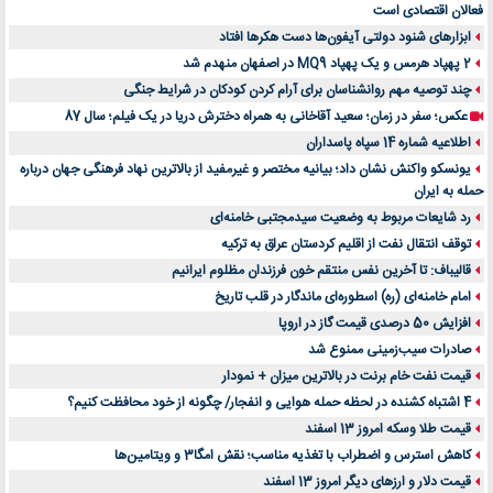
فعالان اقتصادی است
ابزارهای شنود دولتی آیفون‌ها دست هکرها افتاد
2 پهپاد هرمس و یک پهپاد MQ9 در اصفهان منهدم شد
چند توصیه مهم روانشناسان برای آرام کردن کودکان در شرایط جنگی
عکس؛ سفر در زمان؛ سعید آقاخانی به همراه دخترش دریا در یک فیلم؛ سال 87
اطلاعیه شماره 14 سپاه پاسداران
یونسکو واکنش نشان داد؛ بیانیه مختصر و غیرمفید از بالاترین نهاد فرهنگی جهان درباره
حمله به ایران
رد شایعات مربوط به وضعیت سیدمجتبی خامنه‌ای
توقف انتقال نفت از اقلیم کردستان عراق به ترکیه
قالیباف: تا آخرین نفس منتقم خون فرزندان مظلوم ایرانیم
امام خامنه‌ای (ره) اسطوره‌ای ماندگار در قلب تاریخ
افزایش 50 درصدی قیمت گاز در اروپا
صادرات سیب‌زمینی ممنوع شد
قیمت نفت خام برنت در بالاترین میزان + نمودار
4 اشتباه کشنده در لحظه حمله هوایی و انفجار/ چگونه از خود محافظت کنیم؟
قیمت طلا وسکه امروز 13 اسفند
کاهش استرس و اضطراب با تغذیه مناسب؛ نقش امگا3 و ویتامین‌ها
قیمت دلار و ارزهای دیگر امروز 13 اسفند