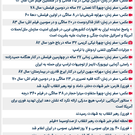
عکس؛ سفر در زمان؛ نازنین بیاتی در 25 سالگی و در ششمین فیلم اش؛ سال 93
عکس؛ سفر زمان؛ چهرۀ آنا نعمتی 22 ساله در دومین فیلمش؛ سال 78
عکس؛ سفر زمان؛ مهراوه شریفی‌نیا در 8 سالگی در اولین فیلمش؛ دهۀ 60
عکس؛ سفر در زمان؛ الناز شاکردوست در 20 سالگی و در سومین فیلم اش؛ سال 83
پاسخ نماینده ایران به اظهارات کشورهای غربی در شورای امنیت سازمان ملل/حملات
آمریکا و اسرائیل جنایت جنگی و جنایت علیه بشریت است
عکس؛ سفر زمان؛ چهرۀ نیکی کریمی 32 ساله در باج خور؛ سال 82
جزئیات گفتگوی تلفنی اردوغان با ترامپ
عکس؛ سفر زمان؛ مصطفی زمانی 27 ساله در چهارمین فیلمش در کنار هنگامه حمیدزاده؛
راستی آزمایی نیویورک تایمز از توجیهات ترامپ برای حمله به ایران
عکس؛ سفر زمان؛ مهرانه مهین ترابی در کنار ایرج قادری در بیمارستان؛ سال 87
عکس؛ سفر در زمان؛ آتنه فقیه نصیری در 23 سالگی و در دومین فیلم اش؛ سال 70
فوری/ فارس: خبر شهادت دختر، داماد و نوه رهبر انقلاب تأیید شد
عکس؛ سفر زمان؛ چهرۀ متفاوت میترا حجار در 38 سالگی در فیلم 360 درجه
سناتور آمریکایی: ترامپ هیچ مدرکی ارائه نکرد که نشان دهد ایران تهدید فوری برای
آمریکا است
فوری/ رهبر انقلاب به شهادت رسیدند
لحظه اعلام خبر شهادت رهبر انقلاب از صداوسیما +فیلم
فوری/ 40 روز عزای عمومی و 7 روز تعطیلی عمومی در ایران اعلام شد