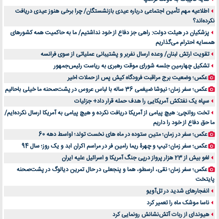
خرید سمعک کارکرده یا دست دوم | نکات مهم قبل از تصمیم‌گیری
اطلاعیه مهم تأمین اجتماعی درباره عیدی بازنشستگان/ چرا برخی هنوز عیدی دریافت
نکرده‌اند؟
خرید و فروش قطعات سرور دست دوم در ماهان شبکه ایرانیان
پزشکیان در هیئت دولت: راهی جز دفاع از خود نداشتیم/ ما به حاکمیت همه کشورهای
اهمیت انتخاب بهترین وکیل در سعادت آباد برای پرونده‌های حساس و کلان
همسایه احترام می‌گذاریم
۷ تاثیرات کامپیوتر در حوزه علوم زندگی و کاربردی
تقویت ارتش لبنان/ وعده ارسال نفربر و پشتیبانی عملیاتی از سوی فرانسه
لیفتراک صفر؛ راهنمای جامع خرید، قیمت و فروش در ایران
تشکیل چهارمین جلسه شورای موقت رهبری به ریاست رئیس‌جمهور
راهنمای جامع بهترین کفش ورزشی برای دویدن و استفاده روزمره | بررسی ۱۲ مدل برتر
عکس؛ وضعیت برج مراقبت فرودگاه کیش پس از حملات اخیر
عکس؛ سفر زمان؛ نیوشا ضیغمی 36 ساله با لباس عروس در پشت‌صحنه ما خیلی باحالیم
سپاه یک نفتکش آمریکایی را هدف حمله قرار داد+ جزئیات
تخت روانچی: هیچ پیامی از آمریکا دریافت نکرده و هیچ پیامی به آمریکا ارسال نکرده‌ایم/
ما حق دفاع از خود را داریم
عکس؛ سفر در زمان؛ متین ستوده در ماه های نخست تولد؛ اواسط دهه 60
عکس؛ سفر زمان؛ تیپ و چهرۀ ریما رامین فر در مراسم اکران ابد و یک روز؛ سال 94
لغو بیش از 23 هزار پرواز درپی جنگ آمریکا و اسرائیل علیه ایران
عکس؛ سفر زمان؛ نقی، ارسطو، هما و پنجعلی در حال تمرین دیالوگ در پشت‌صحنه
پایتخت
انفجارهای شدید در تل‌آویو
ناسا موشک ماه را تعمیر کرد
هیوندای از ربات آتش‌نشانش رونمایی کرد