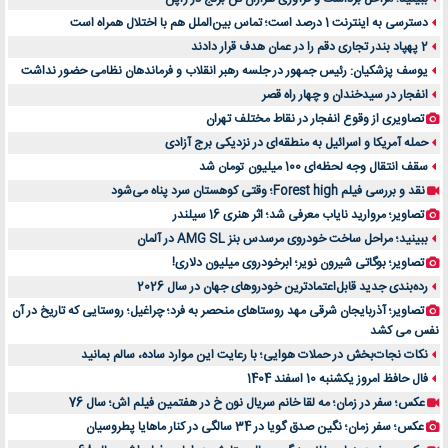
دسترسی به اینترنت 1 درصد است؛ تماس بین‌الملل هم با اختلال همراه است
2 پهپاد بندر تجاری دقم را در عمان هدف قرار دادند
یوسف پزشکیان: رئیس جمهور در جلسه رهبر انقلاب و فرماندهان نظامی حضور نداشت
انفجار در سیدخندان و چهار راه قصر
تصاویری از وقوع انفجار در نقاط مختلف تهران
حمله آمریکا و اسرائیل به منطقه‌ای در نزدیکی برج آزادی
سقف انتقال وجه لحظه‌ای 100 میلیون تومان شد
نقد و بررسی فیلم Forest high؛ وقتی کوهستان سرد پناه می‌شود
تصاویر؛ مروارید نایاب معرفی شد؛ اثر هنری 16 سیلندر
ببینید؛ مراحل ساخت خودروی مرسدس بنز AMG SL در آلمان
تصاویر؛ بوگاتی شیرون نویر؛ ابرخودروی میلیون دلاری!
رده‌بندی جدید قابل‌اعتمادترین خودروهای جهان در سال 2026
تصاویر؛ آذربایجان شرقی مهد روستاهای منحصر به فرد؛ چراغیل؛ روستایی که تاریخ در آن
نفس می کشد
نکات نجات‌بخش در حملات هوایی؛ با رعایت این موارد ساده، سالم بمانید
فال حافظ امروز یکشنبه 10 اسفند 1404
عکس؛ سفر در زمان؛ مه لقا خانم سریال نون خ در هفتمین فیلم اش؛ سال 76
عکس؛ سفر زمان؛ نگین صدق گویا در 34 سالگی در کنار ماهایا پطروسیان