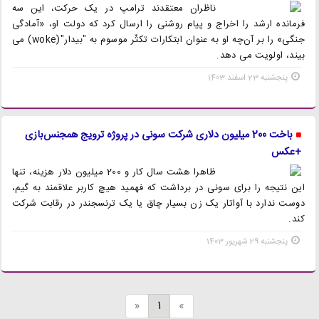
ناظران معتقدند ترامپ در یک حرکت، این سه
فرمانده ارشد را اخراج و پیام روشنی را ارسال کرد که دولت او، «آمادگی
جنگی» را بر آن‌چه او به عنوان ابتکارات تکثّر موسوم به "بیدار"(woke) می
بیند، اولویت می دهد.
پنجشنبه 23 اسفند 1403
باخت 200 میلیون دلاری شرکت سونی در پروژه ترویج همجنس‌بازی
+عکس
ظاهرا هشت سال کار و 200 میلیون دلار هزینه، تنها
این نتیجه را برای سونی در برداشت که فهمید هیچ کاربر علاقمند به گیم،
دوست ندارد با آواتار یک زن بسیار چاق یا یک ترنسجندر در رقابت شرکت
کند.
پنجشنبه 29 شهریور 1403
«
1
»