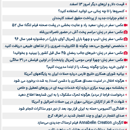
قیمت دلار و ارزهای دیگر امروز 13 اسفند
کنسروها را تا چه زمانی می توانید استفاده کنید؟
اعلام جزئیات جدید از پرداخت حقوق اسفند کارمندان
عکس؛ سفر در زمان؛ سعید راد و عنایت بخشی در پشت صحنه فیلم تنگنا؛ سال 52
عکس؛ سفر در زمان؛ مراسم پخت آش در حضور ناصرالدین‌شاه
عکس؛ سفر زمان؛ تیپ و چهرۀ باران (سریال آوای باران) در جشنواره فجر؛ سال 96
متخصص توضیح می‌دهد چگونه 5 الکترولیت ضروری را از غذاهای طبیعی دریافت کنید
عکس؛ سفر در زمان؛ خبرهای جالب رمضان 45 سال قبل کشور را ببینید و بخوانید!
عکس؛ سفر زمان؛ چهرۀ اوس موسی (سریال پایتخت) در اولین فیلمش در 31 سالگی
اولین خرید رمزارز؛ چگونه ریسک را از ابتدا مدیریت کنیم؟
بیانیه شورای همکاری خلیج فارس درباره حملات ایران به پایگاههای آمریکا
هرگونه اخلال در امنیت مصداق همکاری با دشمن است/ به شدت برخورد می شود
بخشنامه مهم بیمه مرکزی درباره ارئه خدمات بیمه ای در روزهای تعطیل و خاص
درخواست فراجا از مردم/ هرگونه تحرک مشکوک را به این شماره‌ها اطلاع دهید
شهادت 4 نفر از کارکنان مرزبانی مهران در پی حملات اسرائیل و آمریکا
افشاگری آکسیوس؛ حمله به ایران قرار بود بعد از دور دوم مذاکرات انجام شود
صدای انفجار در تهران و چند انفجار شدید در اطراف کرج
کارگردان Annabelle: Creation فیلم ترسناک جدیدی می‌سازد
ببینید؛ مراحل برداشت و فرآوری هزاران تن برنج در ژاپن