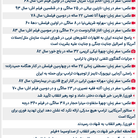
عکس؛ سفر در زمان؛ خانم بزرگ سریال ستایش در اولین فیلم اش؛ سال 68
عکس؛ سفر در زمان؛ نازنین بیاتی در 25 سالگی و در ششمین فیلم اش؛ سال 93
عکس؛ سفر زمان؛ چهرۀ آنا نعمتی 22 ساله در دومین فیلمش؛ سال 78
عکس؛ سفر زمان؛ مهراوه شریفی‌نیا در 8 سالگی در اولین فیلمش؛ دهۀ 60
عکس؛ سفر در زمان؛ الناز شاکردوست در 20 سالگی و در سومین فیلم اش؛ سال 83
پاسخ نماینده ایران به اظهارات کشورهای غربی در شورای امنیت سازمان ملل/حملات
آمریکا و اسرائیل جنایت جنگی و جنایت علیه بشریت است
عکس؛ سفر زمان؛ چهرۀ نیکی کریمی 32 ساله در باج خور؛ سال 82
جزئیات گفتگوی تلفنی اردوغان با ترامپ
عکس؛ سفر زمان؛ مصطفی زمانی 27 ساله در چهارمین فیلمش در کنار هنگامه حمیدزاده؛
راستی آزمایی نیویورک تایمز از توجیهات ترامپ برای حمله به ایران
عکس؛ سفر زمان؛ مهرانه مهین ترابی در کنار ایرج قادری در بیمارستان؛ سال 87
عکس؛ سفر در زمان؛ آتنه فقیه نصیری در 23 سالگی و در دومین فیلم اش؛ سال 70
فوری/ فارس: خبر شهادت دختر، داماد و نوه رهبر انقلاب تأیید شد
عکس؛ سفر زمان؛ چهرۀ متفاوت میترا حجار در 38 سالگی در فیلم 360 درجه
سناتور آمریکایی: ترامپ هیچ مدرکی ارائه نکرد که نشان دهد ایران تهدید فوری برای
آمریکا است
فوری/ رهبر انقلاب به شهادت رسیدند
لحظه اعلام خبر شهادت رهبر انقلاب از صداوسیما +فیلم