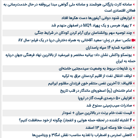
سامانه کارت بازرگانی هوشمند و سامانه ملی گواهی مبدا بی‌وقفه در حال خدمت‌رسانی به
فعالان اقتصادی است
ابزارهای شنود دولتی آیفون‌ها دست هکرها افتاد
2 پهپاد هرمس و یک پهپاد MQ9 در اصفهان منهدم شد
چند توصیه مهم روانشناسان برای آرام کردن کودکان در شرایط جنگی
عکس؛ سفر در زمان؛ سعید آقاخانی به همراه دخترش دریا در یک فیلم؛ سال 87
اطلاعیه شماره 14 سپاه پاسداران
یونسکو واکنش نشان داد؛ بیانیه مختصر و غیرمفید از بالاترین نهاد فرهنگی جهان درباره
حمله به ایران
رد شایعات مربوط به وضعیت سیدمجتبی خامنه‌ای
توقف انتقال نفت از اقلیم کردستان عراق به ترکیه
قالیباف: تا آخرین نفس منتقم خون فرزندان مظلوم ایرانیم
امام خامنه‌ای (ره) اسطوره‌ای ماندگار در قلب تاریخ
افزایش 50 درصدی قیمت گاز در اروپا
صادرات سیب‌زمینی ممنوع شد
قیمت نفت خام برنت در بالاترین میزان + نمودار
4 اشتباه کشنده در لحظه حمله هوایی و انفجار/ چگونه از خود محافظت کنیم؟
قیمت طلا وسکه امروز 13 اسفند
کاهش استرس و اضطراب با تغذیه مناسب؛ نقش امگا3 و ویتامین‌ها