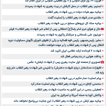
فوری/ 40 روز عزای عمومی و 7 روز تعطیلی عمومی در ایران اعلام شد
تسنیم: رهبر انقلاب در محل کارشان در بیت رهبری به شهادت رسیدند
بیانیه مهم هیات دولت در پی شهادت رهبر انقلاب
مقتدی صدر شهادت رهبر انقلاب را تسلیت گفت
بیانیه ستاد کل نیروهای مسلح در پی شهادت رهبر انقلاب
حال و هوای حرم امام رضا(ع) لحظاتی پس از اعلام خبر شهادت رهبر انقلاب+ فیلم
نورنیوز: علی شمخانی و سرلشکر پاکپور به شهادت رسیدند
مخبر: رئیس‌جمهور، رئیس قوه ‌قضائیه و یکی از فقهای شورای نگهبان مسئولیت دوره
انتقال پس ‌از شهادت رهبر انقلاب را بر عهده خواهند داشت
شهادت 2 فرمانده ارشد نظامی ایران تایید شد
پدافند هوایی در بندرعباس فعال شد
تصویری از صفحه اول سایت رهبری پس از شهادت ایشان+ عکس
اظهارات حدادعادل درباره شهادت دخترش/ با شنیدن خبر شهادت رهبر انقلاب دلم پاره
پاره شد
پیام تسلیت عمار حکیم در پی شهادت رهبر انقلاب
محسنی اژه‌ای در پی شهادت رهبر انقلاب پیام تسلیت صادر کرد
تعطیلی رسمی در این کشور به مناسبت شهادت رهبر انقلاب
واکنش کوبا به حمله آمریکا و اسرائیل به ایران
بیانیه مهم ارتش در پی شهادت رهبر انقلاب/ این جنایت بی‌پاسخ نخواهد ماند