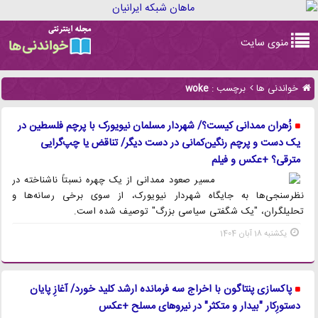
Toggle
منوی سایت
navigation
خواندنی ها
برچسب :
woke
زُهران ممدانی کیست؟/ شهردار مسلمان نیویورک با پرچم فلسطین در
یک دست و پرچم رنگین‌کمانی در دست دیگر/ تناقض یا چپ‌گرایی
مترقی؟ +عکس و فیلم
مسیر صعود ممدانی از یک چهره نسبتاً ناشناخته در
نظرسنجی‌ها به جایگاه شهردار نیویورک، از سوی برخی رسانه‌ها و
تحلیلگران، "یک شگفتی سیاسی بزرگ" توصیف شده است.
یکشنبه 18 آبان 1404
پاکسازی پنتاگون با اخراج سه فرمانده ارشد کلید خورد/ آغازِ پایان
دستورِکار "بیدار و متکثر" در نیروهای مسلح +عکس