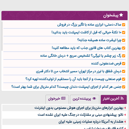
پیشخوان
ساک دستی؛ ابزاری ساده با تأثیر بزرگ در فروش
۱۰ نکتهٔ حیاتی که قبل از کاشت ایمپلنت باید بدانید!
چرا تیشرت ساده همیشه جذابه؟
بهترین کتاب های قانون جذب که باید مطالعه کنید!
رگ زیر چشم یا تیرگی؟ تشخیص سریع + درمان خانگی ساده
قرص ضدعفونی کننده
درمان شقاق با لیزر در مرکز تهران؛ مسیر انتخاب من تا دکتر قمری
فوم صنعتی چیست و از کجا باید آن را مستقیم از تولیدکننده تهیه کرد؟
جنس هر کدام از اجزای ایمپلنت دندان چیست؟ کدام متریال برای شما بهتر است؟
تولید لیوان کاغذی یک کسب‌ و کار پر سود و رو‌ به‌ رشد در بازار ایران
آخرین اخبار
پربیننده ترین
خبرخوان
درد زانو بعد از تمرین با تردمیل؟ شاید مشکل از این انتخاب باشد
بهترین ابزارهای متن‌باز برای اجرای هوش مصنوعی بدون اینترنت
آینده موسیقی هم‌اکنون در اینجاست
ناتو: پیشنهادی مبنی بر مشارکت در جنگ علیه ایران نشده است
بهترین راه تبلیغات کلینیک زیبایی و افزایش مشتری کدام است؟
هشدار به آمریکا درباره عملیات زمینی علیه ایران
مقایسه قالب آسترا با وودمارت و فلت‌سام (فارسی)
کنایه قالیباف به دولت ترامپ