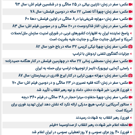
عکس؛ سفر در زمان؛ نازنین بیاتی در 25 سالگی و در ششمین فیلم اش؛ سال 93
عکس؛ سفر زمان؛ چهرۀ آنا نعمتی 22 ساله در دومین فیلمش؛ سال 78
عکس؛ سفر زمان؛ مهراوه شریفی‌نیا در 8 سالگی در اولین فیلمش؛ دهۀ 60
عکس؛ سفر در زمان؛ الناز شاکردوست در 20 سالگی و در سومین فیلم اش؛ سال 83
پاسخ نماینده ایران به اظهارات کشورهای غربی در شورای امنیت سازمان ملل/حملات
آمریکا و اسرائیل جنایت جنگی و جنایت علیه بشریت است
عکس؛ سفر زمان؛ چهرۀ نیکی کریمی 32 ساله در باج خور؛ سال 82
جزئیات گفتگوی تلفنی اردوغان با ترامپ
عکس؛ سفر زمان؛ مصطفی زمانی 27 ساله در چهارمین فیلمش در کنار هنگامه حمیدزاده؛
راستی آزمایی نیویورک تایمز از توجیهات ترامپ برای حمله به ایران
عکس؛ سفر زمان؛ مهرانه مهین ترابی در کنار ایرج قادری در بیمارستان؛ سال 87
عکس؛ سفر در زمان؛ آتنه فقیه نصیری در 23 سالگی و در دومین فیلم اش؛ سال 70
فوری/ فارس: خبر شهادت دختر، داماد و نوه رهبر انقلاب تأیید شد
عکس؛ سفر زمان؛ چهرۀ متفاوت میترا حجار در 38 سالگی در فیلم 360 درجه
سناتور آمریکایی: ترامپ هیچ مدرکی ارائه نکرد که نشان دهد ایران تهدید فوری برای
آمریکا است
فوری/ رهبر انقلاب به شهادت رسیدند
لحظه اعلام خبر شهادت رهبر انقلاب از صداوسیما +فیلم
فوری/ 40 روز عزای عمومی و 7 روز تعطیلی عمومی در ایران اعلام شد