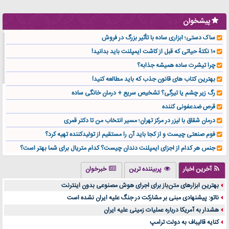
پیشخوان
ساک دستی؛ ابزاری ساده با تأثیر بزرگ در فروش
۱۰ نکتهٔ حیاتی که قبل از کاشت ایمپلنت باید بدانید!
چرا تیشرت ساده همیشه جذابه؟
بهترین کتاب های قانون جذب که باید مطالعه کنید!
رگ زیر چشم یا تیرگی؟ تشخیص سریع + درمان خانگی ساده
قرص ضدعفونی کننده
درمان شقاق با لیزر در مرکز تهران؛ مسیر انتخاب من تا دکتر قمری
فوم صنعتی چیست و از کجا باید آن را مستقیم از تولیدکننده تهیه کرد؟
جنس هر کدام از اجزای ایمپلنت دندان چیست؟ کدام متریال برای شما بهتر است؟
تولید لیوان کاغذی یک کسب‌ و کار پر سود و رو‌ به‌ رشد در بازار ایران
آخرین اخبار
پربیننده ترین
خبرخوان
درد زانو بعد از تمرین با تردمیل؟ شاید مشکل از این انتخاب باشد
بهترین ابزارهای متن‌باز برای اجرای هوش مصنوعی بدون اینترنت
آینده موسیقی هم‌اکنون در اینجاست
ناتو: پیشنهادی مبنی بر مشارکت در جنگ علیه ایران نشده است
بهترین راه تبلیغات کلینیک زیبایی و افزایش مشتری کدام است؟
هشدار به آمریکا درباره عملیات زمینی علیه ایران
مقایسه قالب آسترا با وودمارت و فلت‌سام (فارسی)
کنایه قالیباف به دولت ترامپ