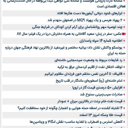
سامانه کارت بازرگانی هوشمند و سامانه ملی گواهی مبدا بی‌وقفه در حال خدمت‌رسانی به
فعالان اقتصادی است
ابزارهای شنود دولتی آیفون‌ها دست هکرها افتاد
2 پهپاد هرمس و یک پهپاد MQ9 در اصفهان منهدم شد
چند توصیه مهم روانشناسان برای آرام کردن کودکان در شرایط جنگی
عکس؛ سفر در زمان؛ سعید آقاخانی به همراه دخترش دریا در یک فیلم؛ سال 87
اطلاعیه شماره 14 سپاه پاسداران
یونسکو واکنش نشان داد؛ بیانیه مختصر و غیرمفید از بالاترین نهاد فرهنگی جهان درباره
حمله به ایران
رد شایعات مربوط به وضعیت سیدمجتبی خامنه‌ای
توقف انتقال نفت از اقلیم کردستان عراق به ترکیه
قالیباف: تا آخرین نفس منتقم خون فرزندان مظلوم ایرانیم
امام خامنه‌ای (ره) اسطوره‌ای ماندگار در قلب تاریخ
افزایش 50 درصدی قیمت گاز در اروپا
صادرات سیب‌زمینی ممنوع شد
قیمت نفت خام برنت در بالاترین میزان + نمودار
4 اشتباه کشنده در لحظه حمله هوایی و انفجار/ چگونه از خود محافظت کنیم؟
قیمت طلا وسکه امروز 13 اسفند
کاهش استرس و اضطراب با تغذیه مناسب؛ نقش امگا3 و ویتامین‌ها