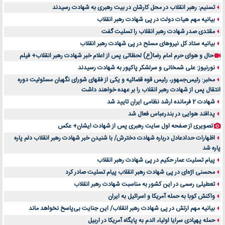
تسنیم: رهبر انقلاب در محل کارشان در بیت رهبری به شهادت رسیدند
بیانیه مهم هیات دولت در پی شهادت رهبر انقلاب
مقتدی صدر شهادت رهبر انقلاب را تسلیت گفت
بیانیه ستاد کل نیروهای مسلح در پی شهادت رهبر انقلاب
حال و هوای حرم امام رضا(ع) لحظاتی پس از اعلام خبر شهادت رهبر انقلاب+ فیلم
نورنیوز: علی شمخانی و سرلشکر پاکپور به شهادت رسیدند
مخبر: رئیس‌جمهور، رئیس قوه ‌قضائیه و یکی از فقهای شورای نگهبان مسئولیت دوره
انتقال پس ‌از شهادت رهبر انقلاب را بر عهده خواهند داشت
شهادت 2 فرمانده ارشد نظامی ایران تایید شد
پدافند هوایی در بندرعباس فعال شد
تصویری از صفحه اول سایت رهبری پس از شهادت ایشان+ عکس
اظهارات حدادعادل درباره شهادت دخترش/ با شنیدن خبر شهادت رهبر انقلاب دلم پاره
پاره شد
پیام تسلیت عمار حکیم در پی شهادت رهبر انقلاب
محسنی اژه‌ای در پی شهادت رهبر انقلاب پیام تسلیت صادر کرد
تعطیلی رسمی در این کشور به مناسبت شهادت رهبر انقلاب
واکنش کوبا به حمله آمریکا و اسرائیل به ایران
بیانیه مهم ارتش در پی شهادت رهبر انقلاب/ این جنایت بی‌پاسخ نخواهد ماند
حمله پهپادی سرایا اولیاء الدم به پایگاه آمریکا در اربیل