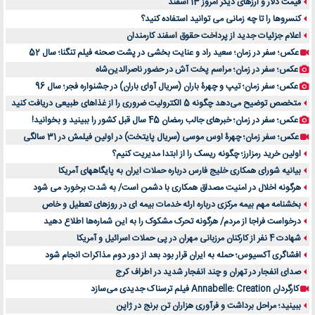
قیمت دلار و ارزهای دیگر امروز 13 اسفند
کنسروها را تا چه زمانی می توانید استفاده کنید؟
اعلام جزئیات جدید از پرداخت حقوق اسفند کارمندان
عکس؛ سفر در زمان؛ سعید راد و عنایت بخشی در پشت صحنه فیلم تنگنا؛ سال 52
عکس؛ سفر در زمان؛ مراسم پخت آش در حضور ناصرالدین‌شاه
عکس؛ سفر زمان؛ تیپ و چهرۀ باران (سریال آوای باران) در جشنواره فجر؛ سال 96
متخصص توضیح می‌دهد چگونه 5 الکترولیت ضروری را از غذاهای طبیعی دریافت کنید
عکس؛ سفر در زمان؛ خبرهای جالب رمضان 45 سال قبل کشور را ببینید و بخوانید!
عکس؛ سفر زمان؛ چهرۀ اوس موسی (سریال پایتخت) در اولین فیلمش در 31 سالگی
اولین خرید رمزارز؛ چگونه ریسک را از ابتدا مدیریت کنیم؟
بیانیه شورای همکاری خلیج فارس درباره حملات ایران به پایگاههای آمریکا
هرگونه اخلال در امنیت مصداق همکاری با دشمن است/ به شدت برخورد می شود
بخشنامه مهم بیمه مرکزی درباره ارئه خدمات بیمه ای در روزهای تعطیل و خاص
درخواست فراجا از مردم/ هرگونه تحرک مشکوک را به این شماره‌ها اطلاع دهید
شهادت 4 نفر از کارکنان مرزبانی مهران در پی حملات اسرائیل و آمریکا
افشاگری آکسیوس؛ حمله به ایران قرار بود بعد از دور دوم مذاکرات انجام شود
صدای انفجار در تهران و چند انفجار شدید در اطراف کرج
کارگردان Annabelle: Creation فیلم ترسناک جدیدی می‌سازد
ببینید؛ مراحل برداشت و فرآوری هزاران تن برنج در ژاپن