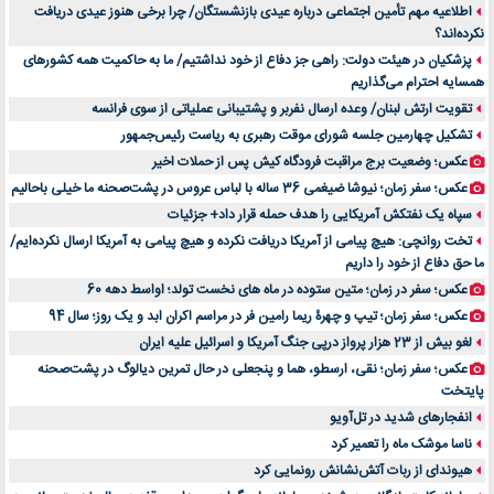
خرید سمعک کارکرده یا دست دوم | نکات مهم قبل از تصمیم‌گیری
اطلاعیه مهم تأمین اجتماعی درباره عیدی بازنشستگان/ چرا برخی هنوز عیدی دریافت
نکرده‌اند؟
خرید و فروش قطعات سرور دست دوم در ماهان شبکه ایرانیان
پزشکیان در هیئت دولت: راهی جز دفاع از خود نداشتیم/ ما به حاکمیت همه کشورهای
اهمیت انتخاب بهترین وکیل در سعادت آباد برای پرونده‌های حساس و کلان
همسایه احترام می‌گذاریم
۷ تاثیرات کامپیوتر در حوزه علوم زندگی و کاربردی
تقویت ارتش لبنان/ وعده ارسال نفربر و پشتیبانی عملیاتی از سوی فرانسه
لیفتراک صفر؛ راهنمای جامع خرید، قیمت و فروش در ایران
تشکیل چهارمین جلسه شورای موقت رهبری به ریاست رئیس‌جمهور
راهنمای جامع بهترین کفش ورزشی برای دویدن و استفاده روزمره | بررسی ۱۲ مدل برتر
عکس؛ وضعیت برج مراقبت فرودگاه کیش پس از حملات اخیر
عکس؛ سفر زمان؛ نیوشا ضیغمی 36 ساله با لباس عروس در پشت‌صحنه ما خیلی باحالیم
سپاه یک نفتکش آمریکایی را هدف حمله قرار داد+ جزئیات
تخت روانچی: هیچ پیامی از آمریکا دریافت نکرده و هیچ پیامی به آمریکا ارسال نکرده‌ایم/
ما حق دفاع از خود را داریم
عکس؛ سفر در زمان؛ متین ستوده در ماه های نخست تولد؛ اواسط دهه 60
عکس؛ سفر زمان؛ تیپ و چهرۀ ریما رامین فر در مراسم اکران ابد و یک روز؛ سال 94
لغو بیش از 23 هزار پرواز درپی جنگ آمریکا و اسرائیل علیه ایران
عکس؛ سفر زمان؛ نقی، ارسطو، هما و پنجعلی در حال تمرین دیالوگ در پشت‌صحنه
پایتخت
انفجارهای شدید در تل‌آویو
ناسا موشک ماه را تعمیر کرد
هیوندای از ربات آتش‌نشانش رونمایی کرد