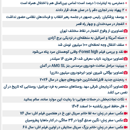
دسترسی به اینترنت 1 درصد است؛ تماس بین‌الملل هم با اختلال همراه است
2 پهپاد بندر تجاری دقم را در عمان هدف قرار دادند
یوسف پزشکیان: رئیس جمهور در جلسه رهبر انقلاب و فرماندهان نظامی حضور نداشت
انفجار در سیدخندان و چهار راه قصر
تصاویری از وقوع انفجار در نقاط مختلف تهران
حمله آمریکا و اسرائیل به منطقه‌ای در نزدیکی برج آزادی
سقف انتقال وجه لحظه‌ای 100 میلیون تومان شد
نقد و بررسی فیلم Forest high؛ وقتی کوهستان سرد پناه می‌شود
تصاویر؛ مروارید نایاب معرفی شد؛ اثر هنری 16 سیلندر
ببینید؛ مراحل ساخت خودروی مرسدس بنز AMG SL در آلمان
تصاویر؛ بوگاتی شیرون نویر؛ ابرخودروی میلیون دلاری!
رده‌بندی جدید قابل‌اعتمادترین خودروهای جهان در سال 2026
تصاویر؛ آذربایجان شرقی مهد روستاهای منحصر به فرد؛ چراغیل؛ روستایی که تاریخ در آن
نفس می کشد
نکات نجات‌بخش در حملات هوایی؛ با رعایت این موارد ساده، سالم بمانید
فال حافظ امروز یکشنبه 10 اسفند 1404
عکس؛ سفر در زمان؛ مه لقا خانم سریال نون خ در هفتمین فیلم اش؛ سال 76
عکس؛ سفر زمان؛ نگین صدق گویا در 34 سالگی در کنار ماهایا پطروسیان
عکس؛ سفر در زمان؛ خانم بزرگ سریال ستایش در اولین فیلم اش؛ سال 68