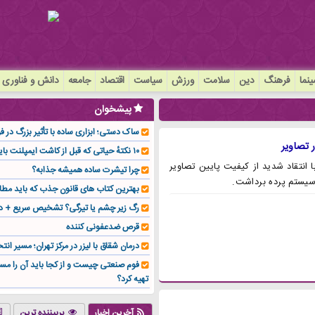
نما
فرهنگ
دین
سلامت
ورزش
سیاست
اقتصاد
جامعه
دانش و فناوری
پیشخوان
ساک دستی؛ ابزاری ساده با تأثیر بزرگ در 
۱۰ نکتهٔ حیاتی که قبل از کاشت ایمپلنت باید بدانید!
 با انتقاد شدید از کیفیت پایین تصاویر
چرا تیشرت ساده همیشه جذابه؟
بهترین کتاب های قانون جذب که باید مطال
رگ زیر چشم یا تیرگی؟ تشخیص سریع + در
قرص ضدعفونی کننده
درمان شقاق با لیزر در مرکز تهران؛ مسیر ان
فوم صنعتی چیست و از کجا باید آن را مستق
تهیه کرد؟
جنس هر کدام از اجزای ایمپلنت دندان چی
شما بهتر است؟
آخرین اخبار
پربیننده ترین