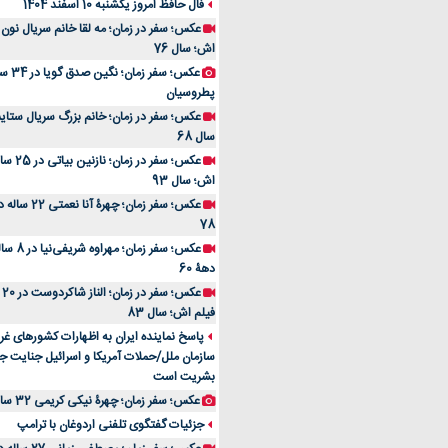
فال حافظ امروز یکشنبه 10 اسفند 1404
عکس؛ سفر در زمان؛ مه لقا خانم سریال نون
اش؛ سال 76
عکس؛ سف
پطروسیان
عکس؛ سفر در زمان؛ خانم بزرگ سریال ستای
سال 68
عکس؛ سفر
اش؛ سال 93
عکس؛ سفر زمان
78
عکس؛ سفر
دهۀ 60
عک
فیلم اش؛ سال 83
پاسخ نماینده ایران به اظهارات کشورهای غر
سازمان ملل/حملات آمریکا و اسرائیل جنایت ج
بشریت است
عکس؛ سفر زمان؛ چهرۀ نیکی کریمی 32 ساله در باج خور؛ سال 82
جزئیات گفتگوی تلفنی اردوغان با ترامپ