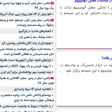
عکس؛ سفر زمان؛ تیپ و چهرۀ ریما رامین فر 
باشگاه نساجی مازندران پس از شکست 2 بر 1 خانگی مقابل آلومینیوم اراک، با
یک روز؛ سال 94
ای تند، به شدت به عملکرد داوری و سیستم VAR در این دیدار اعتراض کرد و این سیستم را
لغو بیش از 23 هزار پرواز درپی جنگ آمریکا و اسرائیل علیه ایران
عکس؛ سفر زمان؛ نقی، ارسطو، هما و پنجعل
دیالوگ در پشت‌صحنه پایتخت
انفجارهای شدید در تل‌آویو
ناسا موشک ماه را تعمیر کرد
هیوندای از ربات آتش‌نشانش رونمایی کرد
سامانه کارت بازرگانی هوشمند و سامانه ملی 
حال خدمت‌رسانی به فعالان اقتصادی است
ابزارهای شنود دولتی آیفون‌ها دست هکرها ا
ظره، داوران VAR که قرار بود در دیدار شمس‌آذر و چادرملو در
2 پهپاد هرمس و یک پهپاد MQ9 در اصفهان منهدم شد
ومینیوم با این سیستم برگزار شود.
چند توصیه مهم روانشناسان برای آرام کردن
عکس؛ سفر در زمان؛ سعید آقاخانی به همرا
فیلم؛ سال 87
اطلاعیه شماره 14 سپاه پاسداران
یونسکو واکنش نشان داد؛ بیانیه مختصر و غیر
فرهنگی جهان درباره حمله به ایران
رد شایعات مربوط به وضعیت سیدمجتبی خام