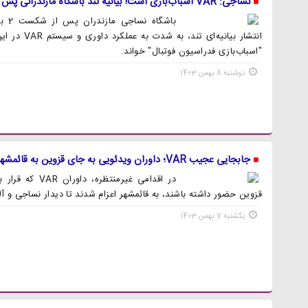
نساجی: VAR اسباب‌بازی است! بیانیه تند باشگاه مازندرانی پس از شکست مقابل آلومینیوم
انتشار بیانیه‌
"اسباب‌بازی فدراسیون فوتبال" خواند.
دوشنبه 8 بهمن 1403
جابجایی عجیب VAR؛ داوران ویدئویی به جای قزوین به قائمشهر رفتند!
در اقدامی غیرمنت
قزوین حضور داشته باشند، به قائمشهر اعزام شدند تا دیدار نساجی و آل
یکشنبه 7 بهمن 1403