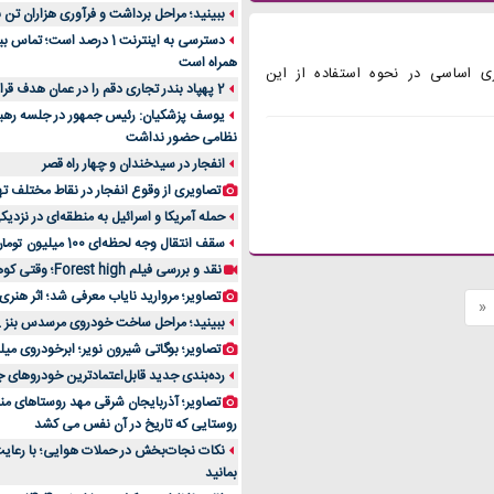
ببینید؛ مراحل برداشت و فرآوری هزاران تن ب
دسترسی به اینترنت 1 درصد است؛
همراه است
دارد با حذف اتاق VAR، تغییری اساسی در نحوه استفاده از این
2 پهپاد بندر تجاری دقم را در عمان هدف قرار دادند
یوسف پزشکیان: رئیس جمهور در جلسه رهبر 
نظامی حضور نداشت
انفجار در سیدخندان و چهار راه قصر
تصاویری از وقوع انفجار در نقاط مختلف ته
حمله آمریکا و اسرائیل به منطقه‌ای در نزدیک
سقف انتقال وجه لحظه‌ای 100 میلیون تومان شد
نقد و بررسی فیلم Forest high؛ وقتی کوهستان سرد پناه می‌شود
تصاویر؛ مروارید نایاب معرفی شد؛ اثر هنری 16 سیلندر
«
ببینید؛ مراحل ساخت خودروی مرسدس بنز AMG SL در آلمان
تصاویر؛ بوگاتی شیرون نویر؛ ابرخودروی میل
رده‌بندی جدید قابل‌اعتمادترین خودروهای جهان
تصاویر؛ آذربایجان شرقی مهد روستاهای منح
روستایی که تاریخ در آن نفس می کشد
نکات نجات‌بخش در حملات هوایی؛ با رعایت 
بمانید