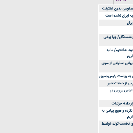
و‌ به‌ رشد در بازار
مصنوعی بدون اینترنت
یه ایران نشده است
کل از این انتخاب باشد
یران
ایش مشتری کدام است؟
ازنشستگان/ چرا برخی
 (فارسی)
ود نداشتیم/ ما به
م قبل از تصمیم‌گیری
ریم
هان شبکه ایرانیان
یبانی عملیاتی از سوی
 برای پرونده‌های
به ریاست رئیس‌جمهور
س از حملات اخیر
نیوشا ضیغمی 36 ساله با لباس عروس در
 فروش در ایران
یدن و استفاده روزمره
ر داد+ جزئیات
نکرده و هیچ پیامی به
اریم
ای نخست تولد؛ اواسط