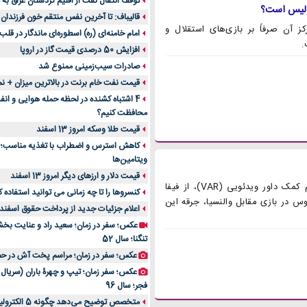
توقف انتقال نفت از اقلیم کردستان عراق به ت
قالیباف: تا آخرین نفس منتقم خون فرزندان 
گ برتر و تمرکز آن صرفاً بر بازی‌های استقلال و
امام خامنه‌ای (ره) اسطوره‌ای ماندگار در قلب
.
افزایش 50 درصدی قیمت گاز در اروپا
صادرات سیب‌زمینی ممنوع شد
قیمت نفت خام برنت در بالاترین میزان + نم
4 اشتباه کشنده در لحظه حمله هوایی و انف
محافظت کنیم؟
قیمت طلا وسکه امروز 13 اسفند
ویتامین‌ها
قیمت دلار و ارزهای دیگر امروز 13 اسفند
باشگاه رئال مادرید با انتقاد از عملکرد سیستم کمک داور ویدئویی (VAR)، از فیفا
کنسروها را تا چه زمانی می توانید استفاده ک
س در بازی مقابل والنسیا، جرقه این
اعلام جزئیات جدید از پرداخت حقوق اسفند 
عکس؛ سفر در زمان؛ سعید راد و عنایت ب
تنگنا؛ سال 52
عکس؛ سفر در زمان؛ مراسم پخت آش در حضو
عکس؛ سفر زمان؛ تیپ و چهرۀ باران (سریال آ
فجر؛ سال 96
متخصص توضیح می