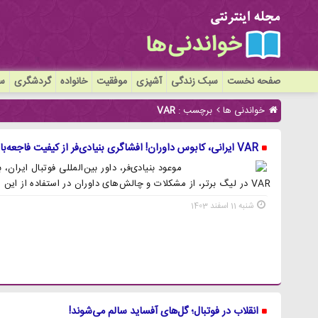
صفحه نخست
سبک زندگی
آشپزی
موفقیت
خانواده
گردشگری
سی
خواندنی ها
برچسب :
VAR
VAR ایرانی، کابوس داوران! افشاگری بنیادی‌فر از کیفیت فاجعه‌بار تصاویر
موعود بنیادی‌فر، داور بین‌المللی فوتبال ایران،
VAR در لیگ برتر، از مشکلات و چالش‌های داوران در استفاده از این سیستم پرده برداشت.
شنبه 11 اسفند 1403
انقلاب در فوتبال؛ گل‌های آفساید سالم می‌شوند!