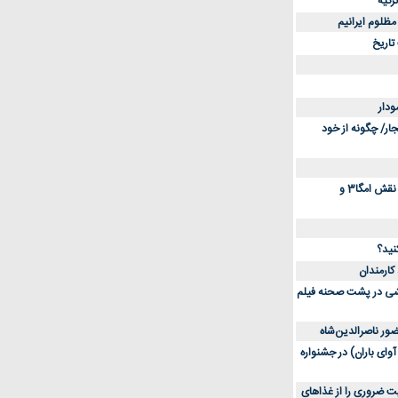
رکیه
مظلوم ایرانیم
 تاریخ
ودار
جار/ چگونه از خود
کاهش استرس و اضطراب با تغذیه مناسب؛ نقش امگا3 و
نید؟
کارمندان
خشی در پشت صحنه فیلم
ر ناصرالدین‌شاه
وای باران) در جشنواره
‌دهد چگونه 5 الکترولیت ضروری را از غذاهای