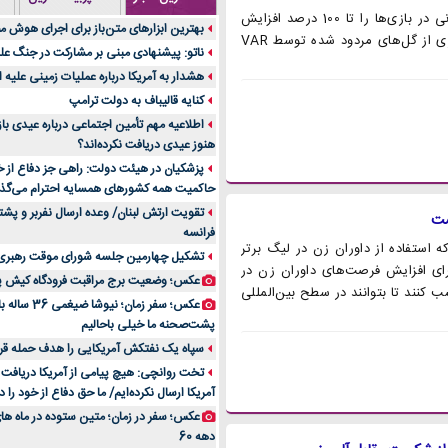
فیفا قصد دارد با تغییر قانون آفساید، آمار گلزنی در بازی‌ها را تا 100 درصد افزایش
تولید لیوان کاغذی یک کسب‌ و کار پر سود و ر
بهترین ابزارهای متن‌باز برای اجرای هوش 
دهد. بر اساس گزارش موندو دپورتیوو، با قانون جدید آفساید، بسیاری از گل‌های مردود شده توسط VAR
ایران
ناتو: پیشنهادی مبنی بر مشارکت در جنگ عل
درد زانو بعد از تمرین با تردمیل؟ شاید مش
هشدار به آمریکا درباره عملیات زمینی علیه ا
آینده موسیقی هم‌اکنون در اینجاست
کنایه قالیباف به دولت ترامپ
بهترین راه تبلیغات کلینیک زیبایی و افز
اطلاعیه مهم تأمین اجتماعی درباره عیدی ب
هنوز عیدی دریافت نکرده‌اند؟
مقایسه قالب آسترا با وودمارت و فلت‌سام
پزشکیان در هیئت دولت: راهی جز دفاع از خ
خرید سمعک کارکرده یا دست دوم | نکات مه
حاکمیت همه کشورهای همسایه احترام می‌گذا
خرید و فروش قطعات سرور دست دوم در ما
تقویت ارتش لبنان/ وعده ارسال نفربر و پشت
اهمیت انتخاب بهترین وکیل در سعادت آباد
فرانسه
 VAR، اظهار داشت که استفاده از داوران زن در لیگ برتر
حساس و کلان
تشکیل چهارمین جلسه شورای موقت رهبری 
. او توضیح داد که برای افزایش فرصت‌های داوران زن در
۷ تاثیرات کامپیوتر در حوزه علوم زندگی و کاربردی
عکس؛ وضعیت برج مراقبت فرودگاه کیش پ
 تجربه کسب کنند تا بتوانند در سطح بین‌المللی
عکس؛ سفر زمان؛ 
لیفتراک صفر؛ راهنمای جامع خرید، قیمت و
پشت‌صحنه ما خیلی باحالیم
راهنمای جامع بهترین کفش ورزشی برای دو
سپاه یک نفتکش آمریکایی را هدف حمله قرا
| بررسی ۱۲ مدل برتر
تخت روانچی: هیچ پیامی از آمریکا دریافت 
آمریکا ارسال نکرده‌ایم/ ما حق دفاع از خود را د
عکس؛ سفر در زمان؛ متین ستوده در ماه ه
دهه 60