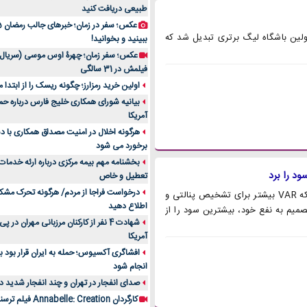
طبیعی دریافت کنید
هان با خرید یک دستگاه VAR، به اولین باشگاه لیگ برتری تبدیل شد که
ببینید و بخوانید!
عکس؛ سفر زمان؛ چهرۀ اوس موسی (سریال 
فیلمش در 31 سالگی
اولین خرید رمزارز؛ چگونه ریسک را از ابتدا
بیانیه شورای همکاری خلیج فارس درباره حمل
آمریکا
هرگونه اخلال در امنیت مصداق همکاری با
برخورد می شود
بخشنامه مهم بیمه مرکزی درباره ارئه خدمات 
تعطیل و خاص
درخواست فراجا از مردم/ هرگونه تحرک مشکوک
آمارهای نیم فصل نخست لالیگا نشان می‌دهد که VAR بیشتر برای تشخیص پنالتی و
اطلاع دهید
 مردود مورد استفاده قرار گرفته و در این میان، بارسلونا با 8 تصمیم به نفع خود، بیشترین سود را از
شهادت 4 نفر از کارکنان مرزبانی مهران د
آمریکا
افشاگری آکسیوس؛ حمله به ایران قرار بود بع
انجام شود
صدای انفجار در تهران و چند انفجار شدید د
کارگردان Annabelle: Creation فیلم ترسناک جدیدی می‌سازد