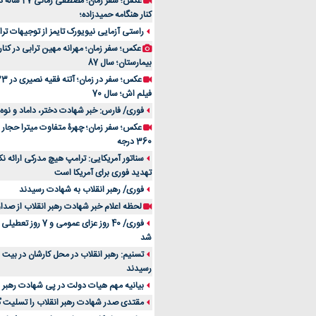
عکس؛ سفر زمان
کنار هنگامه حمیدزاده؛
راستی آزمایی نیویورک تایمز از توجیهات ترا
عکس؛ سفر زمان؛ مهرانه مهین ترابی در کنار
بیمارستان؛ سال 87
فیلم اش؛ سال 70
فوری/ فارس: خبر شهادت دختر، داماد و نوه 
360 درجه
سناتور آمریکایی: ترامپ هیچ مدرکی ارائه نک
تهدید فوری برای آمریکا است
فوری/ رهبر انقلاب به شهادت رسیدند
لحظه اعلام خبر شهادت رهبر انقلاب از صدا
فوری/ 40 روز عزای عمومی
شد
تسنیم: رهبر انقلاب در محل کارشان در بیت
رسیدند
بیانیه مهم هیات دولت در پی شهادت رهبر ا
مقتدی صدر شهادت رهبر انقلاب را تسلیت 