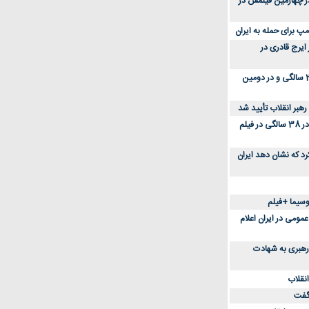
؛ مصطفی زمانی 27 ساله در چهارمین فیلمش در
مپ برای حمله به ایران
 ایرج قادری در
عکس؛ سفر در زمان؛ آتنه فقیه نصیری در 23 سالگی و در دومین
رهبر انقلاب تأیید شد
عکس؛ سفر زمان؛ چهرۀ متفاوت میترا حجار در 38 سالگی در فیلم
رد که نشان دهد ایران
وسیما +فیلم
 و 7 روز تعطیلی عمومی در ایران اعلام
 رهبری به شهادت
نقلاب
گفت