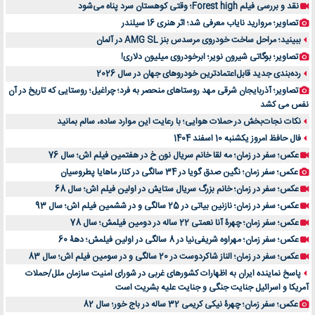
نقد و بررسی فیلم Forest high؛ وقتی کوهستان سرد پناه می‌شود
تصاویر؛ مروارید نایاب معرفی شد؛ اثر هنری 16 سیلندر
ببینید؛ مراحل ساخت خودروی مرسدس بنز AMG SL در آلمان
تصاویر؛ بوگاتی شیرون نویر؛ ابرخودروی میلیون دلاری!
رده‌بندی جدید قابل‌اعتمادترین خودروهای جهان در سال 2026
تصاویر؛ آذربایجان شرقی مهد روستاهای منحصر به فرد؛ چراغیل؛ روستایی که تاریخ در آن
نفس می کشد
نکات نجات‌بخش در حملات هوایی؛ با رعایت این موارد ساده، سالم بمانید
فال حافظ امروز یکشنبه 10 اسفند 1404
عکس؛ سفر در زمان؛ مه لقا خانم سریال نون خ در هفتمین فیلم اش؛ سال 76
عکس؛ سفر زمان؛ نگین صدق گویا در 34 سالگی در کنار ماهایا پطروسیان
عکس؛ سفر در زمان؛ خانم بزرگ سریال ستایش در اولین فیلم اش؛ سال 68
عکس؛ سفر در زمان؛ نازنین بیاتی در 25 سالگی و در ششمین فیلم اش؛ سال 93
عکس؛ سفر زمان؛ چهرۀ آنا نعمتی 22 ساله در دومین فیلمش؛ سال 78
عکس؛ سفر زمان؛ مهراوه شریفی‌نیا در 8 سالگی در اولین فیلمش؛ دهۀ 60
عکس؛ سفر در زمان؛ الناز شاکردوست در 20 سالگی و در سومین فیلم اش؛ سال 83
پاسخ نماینده ایران به اظهارات کشورهای غربی در شورای امنیت سازمان ملل/حملات
آمریکا و اسرائیل جنایت جنگی و جنایت علیه بشریت است
عکس؛ سفر زمان؛ چهرۀ نیکی کریمی 32 ساله در باج خور؛ سال 82