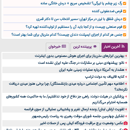
رگ زیر چشم یا تیرگی؟ تشخیص سریع + درمان خانگی ساده
قرص ضدعفونی کننده
درمان شقاق با لیزر در مرکز تهران؛ مسیر انتخاب من تا دکتر قمری
فوم صنعتی چیست و از کجا باید آن را مستقیم از تولیدکننده تهیه کرد؟
جنس هر کدام از اجزای ایمپلنت دندان چیست؟ کدام متریال برای شما بهتر است؟
تولید لیوان کاغذی یک کسب‌ و کار پر سود و رو‌ به‌ رشد در بازار ایران
آخرین اخبار
پربیننده ترین
خبرخوان
درد زانو بعد از تمرین با تردمیل؟ شاید مشکل از این انتخاب باشد
بهترین ابزارهای متن‌باز برای اجرای هوش مصنوعی بدون اینترنت
آینده موسیقی هم‌اکنون در اینجاست
ناتو: پیشنهادی مبنی بر مشارکت در جنگ علیه ایران نشده است
بهترین راه تبلیغات کلینیک زیبایی و افزایش مشتری کدام است؟
هشدار به آمریکا درباره عملیات زمینی علیه ایران
مقایسه قالب آسترا با وودمارت و فلت‌سام (فارسی)
کنایه قالیباف به دولت ترامپ
خرید سمعک کارکرده یا دست دوم | نکات مهم قبل از تصمیم‌گیری
اطلاعیه مهم تأمین اجتماعی درباره عیدی بازنشستگان/ چرا برخی هنوز عیدی دریافت
نکرده‌اند؟
خرید و فروش قطعات سرور دست دوم در ماهان شبکه ایرانیان
پزشکیان در هیئت دولت: راهی جز دفاع از خود نداشتیم/ ما به حاکمیت همه کشورهای
اهمیت انتخاب بهترین وکیل در سعادت آباد برای پرونده‌های حساس و کلان
همسایه احترام می‌گذاریم
۷ تاثیرات کامپیوتر در حوزه علوم زندگی و کاربردی
تقویت ارتش لبنان/ وعده ارسال نفربر و پشتیبانی عملیاتی از سوی فرانسه
لیفتراک صفر؛ راهنمای جامع خرید، قیمت و فروش در ایران
تشکیل چهارمین جلسه شورای موقت رهبری به ریاست رئیس‌جمهور
راهنمای جامع بهترین کفش ورزشی برای دویدن و استفاده روزمره | بررسی ۱۲ مدل برتر
عکس؛ وضعیت برج مراقبت فرودگاه کیش پس از حملات اخیر