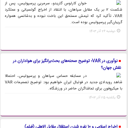
خوان کارلوس گاریدو، سرمربی پرسپولیس، پس از
شکست 2 بر یک مقابل سپاهان، با انتقاد از اخراج گولسیانی و عملکرد
VAR، تأکید کرد که تیمش مستحق این باخت نبوده و بدشانسی همواره
گریبان‌گیر پرسپولیس بوده است.
دوشنبه 26 آذر 1403
نوآوری در VAR؛ توضیح صحنه‌های بحث‌برانگیز برای هواداران در
نقش جهان؟
در مسابقه حساس سپاهان و پرسپولیس، احتمالا
شاهد رویدادی جدید در فوتبال ایران خواهیم بود: توضیح تصمیمات VAR
با میکروفون برای تماشاگران حاضر در ورزشگاه.
یکشنبه 25 آذر 1403
اخراج اسلامی و 10 نفره شدن استقلال مقابل الاهلی (فیلم)