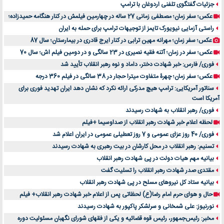
جزئیات گفتگوی تلفنی اردوغان با ترامپ
عکس؛ سفر زمان؛ مصطفی زمانی 27 ساله در چهارمین فیلمش در کنار هنگامه حمیدزاده؛
راستی آزمایی نیویورک تایمز از توجیهات ترامپ برای حمله به ایران
عکس؛ سفر زمان؛ مهرانه مهین ترابی در کنار ایرج قادری در بیمارستان؛ سال 87
عکس؛ سفر در زمان؛ آتنه فقیه نصیری در 23 سالگی و در دومین فیلم اش؛ سال 70
فوری/ فارس: خبر شهادت دختر، داماد و نوه رهبر انقلاب تأیید شد
عکس؛ سفر زمان؛ چهرۀ متفاوت میترا حجار در 38 سالگی در فیلم 360 درجه
سناتور آمریکایی: ترامپ هیچ مدرکی ارائه نکرد که نشان دهد ایران تهدید فوری برای
آمریکا است
فوری/ رهبر انقلاب به شهادت رسیدند
لحظه اعلام خبر شهادت رهبر انقلاب از صداوسیما +فیلم
فوری/ 40 روز عزای عمومی و 7 روز تعطیلی عمومی در ایران اعلام شد
تسنیم: رهبر انقلاب در محل کارشان در بیت رهبری به شهادت رسیدند
بیانیه مهم هیات دولت در پی شهادت رهبر انقلاب
مقتدی صدر شهادت رهبر انقلاب را تسلیت گفت
بیانیه ستاد کل نیروهای مسلح در پی شهادت رهبر انقلاب
حال و هوای حرم امام رضا(ع) لحظاتی پس از اعلام خبر شهادت رهبر انقلاب+ فیلم
نورنیوز: علی شمخانی و سرلشکر پاکپور به شهادت رسیدند
مخبر: رئیس‌جمهور، رئیس قوه ‌قضائیه و یکی از فقهای شورای نگهبان مسئولیت دوره