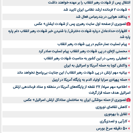
انتقال پس ‌از شهادت رهبر انقلاب را بر عهده خواهند داشت
شهادت 2 فرمانده ارشد نظامی ایران تایید شد
پدافند هوایی در بندرعباس فعال شد
تصویری از صفحه اول سایت رهبری پس از شهادت ایشان+ عکس
اظهارات حدادعادل درباره شهادت دخترش/ با شنیدن خبر شهادت رهبر انقلاب دلم پاره
پاره شد
پیام تسلیت عمار حکیم در پی شهادت رهبر انقلاب
محسنی اژه‌ای در پی شهادت رهبر انقلاب پیام تسلیت صادر کرد
تعطیلی رسمی در این کشور به مناسبت شهادت رهبر انقلاب
واکنش کوبا به حمله آمریکا و اسرائیل به ایران
بیانیه مهم ارتش در پی شهادت رهبر انقلاب/ این جنایت بی‌پاسخ نخواهد ماند
حمله پهپادی سرایا اولیاء الدم به پایگاه آمریکا در اربیل
اطلاعیه مهم سپاه/ 27 نقطه از پایگاه‌های آمریکا در منطقه و ستاد فرماندهی ارتش
اسرائیل هدف حمله قرار گرفت
تصویری از حمله موشکی ایران به ساختمان ستادکل ارتش اسرائیل+ عکس
کاهش تقاضای نوروزی
تقابل با بهره‌وری
کارآیی و تصدی‌گری
50 دقیقه سرخ بورس