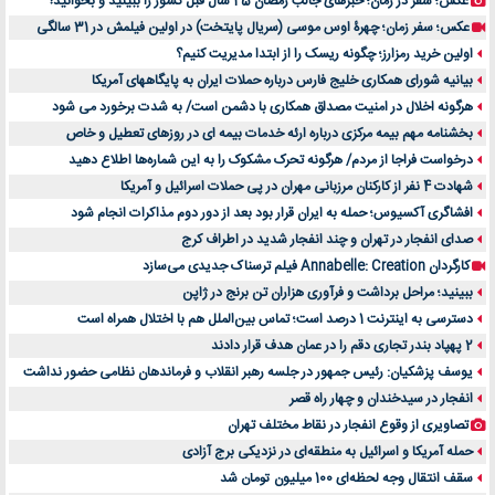
عکس؛ سفر در زمان؛ خبرهای جالب رمضان 45 سال قبل کشور را ببینید و بخوانید!
عکس؛ سفر زمان؛ چهرۀ اوس موسی (سریال پایتخت) در اولین فیلمش در 31 سالگی
اولین خرید رمزارز؛ چگونه ریسک را از ابتدا مدیریت کنیم؟
بیانیه شورای همکاری خلیج فارس درباره حملات ایران به پایگاههای آمریکا
هرگونه اخلال در امنیت مصداق همکاری با دشمن است/ به شدت برخورد می شود
بخشنامه مهم بیمه مرکزی درباره ارئه خدمات بیمه ای در روزهای تعطیل و خاص
درخواست فراجا از مردم/ هرگونه تحرک مشکوک را به این شماره‌ها اطلاع دهید
شهادت 4 نفر از کارکنان مرزبانی مهران در پی حملات اسرائیل و آمریکا
افشاگری آکسیوس؛ حمله به ایران قرار بود بعد از دور دوم مذاکرات انجام شود
صدای انفجار در تهران و چند انفجار شدید در اطراف کرج
کارگردان Annabelle: Creation فیلم ترسناک جدیدی می‌سازد
ببینید؛ مراحل برداشت و فرآوری هزاران تن برنج در ژاپن
دسترسی به اینترنت 1 درصد است؛ تماس بین‌الملل هم با اختلال همراه است
2 پهپاد بندر تجاری دقم را در عمان هدف قرار دادند
یوسف پزشکیان: رئیس جمهور در جلسه رهبر انقلاب و فرماندهان نظامی حضور نداشت
انفجار در سیدخندان و چهار راه قصر
تصاویری از وقوع انفجار در نقاط مختلف تهران
حمله آمریکا و اسرائیل به منطقه‌ای در نزدیکی برج آزادی
سقف انتقال وجه لحظه‌ای 100 میلیون تومان شد