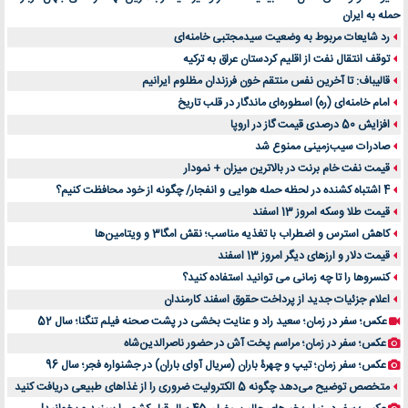
حمله به ایران
رد شایعات مربوط به وضعیت سیدمجتبی خامنه‌ای
توقف انتقال نفت از اقلیم کردستان عراق به ترکیه
قالیباف: تا آخرین نفس منتقم خون فرزندان مظلوم ایرانیم
امام خامنه‌ای (ره) اسطوره‌ای ماندگار در قلب تاریخ
افزایش 50 درصدی قیمت گاز در اروپا
صادرات سیب‌زمینی ممنوع شد
قیمت نفت خام برنت در بالاترین میزان + نمودار
4 اشتباه کشنده در لحظه حمله هوایی و انفجار/ چگونه از خود محافظت کنیم؟
قیمت طلا وسکه امروز 13 اسفند
کاهش استرس و اضطراب با تغذیه مناسب؛ نقش امگا3 و ویتامین‌ها
قیمت دلار و ارزهای دیگر امروز 13 اسفند
کنسروها را تا چه زمانی می توانید استفاده کنید؟
اعلام جزئیات جدید از پرداخت حقوق اسفند کارمندان
عکس؛ سفر در زمان؛ سعید راد و عنایت بخشی در پشت صحنه فیلم تنگنا؛ سال 52
عکس؛ سفر در زمان؛ مراسم پخت آش در حضور ناصرالدین‌شاه
عکس؛ سفر زمان؛ تیپ و چهرۀ باران (سریال آوای باران) در جشنواره فجر؛ سال 96
متخصص توضیح می‌دهد چگونه 5 الکترولیت ضروری را از غذاهای طبیعی دریافت کنید