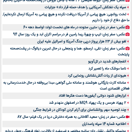
عکس؛ سفر زمان؛ نیوشا ضیغمی 36 ساله با لباس عروس در پشت‌صحنه ما خیلی باحالیم
سپاه یک نفتکش آمریکایی را هدف حمله قرار داد+ جزئیات
تخت روانچی: هیچ پیامی از آمریکا دریافت نکرده و هیچ پیامی به آمریکا ارسال نکرده‌ایم/
ما حق دفاع از خود را داریم
عکس؛ سفر در زمان؛ متین ستوده در ماه های نخست تولد؛ اواسط دهه 60
عکس؛ سفر زمان؛ تیپ و چهرۀ ریما رامین فر در مراسم اکران ابد و یک روز؛ سال 94
لغو بیش از 23 هزار پرواز درپی جنگ آمریکا و اسرائیل علیه ایران
عکس؛ سفر زمان؛ نقی، ارسطو، هما و پنجعلی در حال تمرین دیالوگ در پشت‌صحنه
پایتخت
انفجارهای شدید در تل‌آویو
ناسا موشک ماه را تعمیر کرد
هیوندای از ربات آتش‌نشانش رونمایی کرد
سامانه کارت بازرگانی هوشمند و سامانه ملی گواهی مبدا بی‌وقفه در حال خدمت‌رسانی به
فعالان اقتصادی است
ابزارهای شنود دولتی آیفون‌ها دست هکرها افتاد
2 پهپاد هرمس و یک پهپاد MQ9 در اصفهان منهدم شد
چند توصیه مهم روانشناسان برای آرام کردن کودکان در شرایط جنگی
عکس؛ سفر در زمان؛ سعید آقاخانی به همراه دخترش دریا در یک فیلم؛ سال 87
اطلاعیه شماره 14 سپاه پاسداران
یونسکو واکنش نشان داد؛ بیانیه مختصر و غیرمفید از بالاترین نهاد فرهنگی جهان درباره