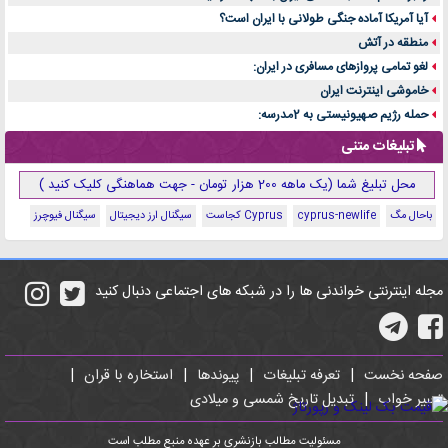
آیا آمریکا آماده جنگی طولانی با ایران است؟
منطقه در آتش
لغو تمامی پروازهای مسافری در ایران:
خاموشی اینترنت ایران
حمله رژیم صهیونیستی به 2مدرسه:
تبلیغات متنی
محل تبلیغ شما (یک ماهه 200 هزار تومان - جهت هماهنگی کلیک کنید )
باحال مگ
cyprus-newlife
Cyprus کجاست
سیگنال ارز دیجیتال
سیگنال فیوچرز
مجله اینترنتی خواندنی ها را در شبکه های اجتماعی دنبال کنید
صفحه نخست
|
تعرفه تبلیغات
|
پیوندها
|
استخاره با قران
|
تعبیر خواب
|
تبدیل تاریخ شمسی و میلادی
مسئولیت مطالب بازنشری بر عهده منبع مطلب است