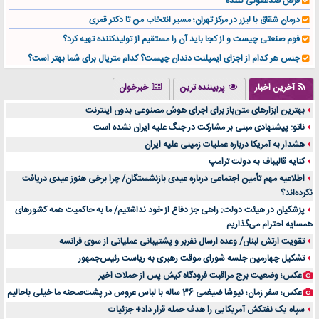
قرص ضدعفونی کننده
درمان شقاق با لیزر در مرکز تهران؛ مسیر انتخاب من تا دکتر قمری
فوم صنعتی چیست و از کجا باید آن را مستقیم از تولیدکننده تهیه کرد؟
جنس هر کدام از اجزای ایمپلنت دندان چیست؟ کدام متریال برای شما بهتر است؟
تولید لیوان کاغذی یک کسب‌ و کار پر سود و رو‌ به‌ رشد در بازار ایران
آخرین اخبار
پربیننده ترین
خبرخوان
درد زانو بعد از تمرین با تردمیل؟ شاید مشکل از این انتخاب باشد
بهترین ابزارهای متن‌باز برای اجرای هوش مصنوعی بدون اینترنت
آینده موسیقی هم‌اکنون در اینجاست
ناتو: پیشنهادی مبنی بر مشارکت در جنگ علیه ایران نشده است
بهترین راه تبلیغات کلینیک زیبایی و افزایش مشتری کدام است؟
هشدار به آمریکا درباره عملیات زمینی علیه ایران
مقایسه قالب آسترا با وودمارت و فلت‌سام (فارسی)
کنایه قالیباف به دولت ترامپ
خرید سمعک کارکرده یا دست دوم | نکات مهم قبل از تصمیم‌گیری
اطلاعیه مهم تأمین اجتماعی درباره عیدی بازنشستگان/ چرا برخی هنوز عیدی دریافت
نکرده‌اند؟
خرید و فروش قطعات سرور دست دوم در ماهان شبکه ایرانیان
پزشکیان در هیئت دولت: راهی جز دفاع از خود نداشتیم/ ما به حاکمیت همه کشورهای
اهمیت انتخاب بهترین وکیل در سعادت آباد برای پرونده‌های حساس و کلان
همسایه احترام می‌گذاریم
۷ تاثیرات کامپیوتر در حوزه علوم زندگی و کاربردی
تقویت ارتش لبنان/ وعده ارسال نفربر و پشتیبانی عملیاتی از سوی فرانسه
لیفتراک صفر؛ راهنمای جامع خرید، قیمت و فروش در ایران
تشکیل چهارمین جلسه شورای موقت رهبری به ریاست رئیس‌جمهور
راهنمای جامع بهترین کفش ورزشی برای دویدن و استفاده روزمره | بررسی ۱۲ مدل برتر
عکس؛ وضعیت برج مراقبت فرودگاه کیش پس از حملات اخیر
عکس؛ سفر زمان؛ نیوشا ضیغمی 36 ساله با لباس عروس در پشت‌صحنه ما خیلی باحالیم
سپاه یک نفتکش آمریکایی را هدف حمله قرار داد+ جزئیات