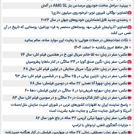
ببینید؛ مراحل ساخت خودروی مرسدس بنز AMG SL در آلمان
تصاویر؛ بوگاتی شیرون نویر؛ ابرخودروی میلیون دلاری!
رده‌بندی جدید قابل‌اعتمادترین خودروهای جهان در سال 2026
تصاویر؛ آذربایجان شرقی مهد روستاهای منحصر به فرد؛ چراغیل؛ روستایی که تاریخ در آن
نفس می کشد
نکات نجات‌بخش در حملات هوایی؛ با رعایت این موارد ساده، سالم بمانید
فال حافظ امروز یکشنبه 10 اسفند 1404
عکس؛ سفر در زمان؛ مه لقا خانم سریال نون خ در هفتمین فیلم اش؛ سال 76
عکس؛ سفر زمان؛ نگین صدق گویا در 34 سالگی در کنار ماهایا پطروسیان
عکس؛ سفر در زمان؛ خانم بزرگ سریال ستایش در اولین فیلم اش؛ سال 68
عکس؛ سفر در زمان؛ نازنین بیاتی در 25 سالگی و در ششمین فیلم اش؛ سال 93
عکس؛ سفر زمان؛ چهرۀ آنا نعمتی 22 ساله در دومین فیلمش؛ سال 78
عکس؛ سفر زمان؛ مهراوه شریفی‌نیا در 8 سالگی در اولین فیلمش؛ دهۀ 60
عکس؛ سفر در زمان؛ الناز شاکردوست در 20 سالگی و در سومین فیلم اش؛ سال 83
پاسخ نماینده ایران به اظهارات کشورهای غربی در شورای امنیت سازمان ملل/حملات
آمریکا و اسرائیل جنایت جنگی و جنایت علیه بشریت است
عکس؛ سفر زمان؛ چهرۀ نیکی کریمی 32 ساله در باج خور؛ سال 82
جزئیات گفتگوی تلفنی اردوغان با ترامپ
عکس؛ سفر زمان؛ مصطفی زمانی 27 ساله در چهارمین فیلمش در کنار هنگامه حمیدزاده؛