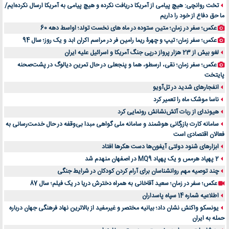
تخت روانچی: هیچ پیامی از آمریکا دریافت نکرده و هیچ پیامی به آمریکا ارسال نکرده‌ایم/
ما حق دفاع از خود را داریم
عکس؛ سفر در زمان؛ متین ستوده در ماه های نخست تولد؛ اواسط دهه 60
عکس؛ سفر زمان؛ تیپ و چهرۀ ریما رامین فر در مراسم اکران ابد و یک روز؛ سال 94
لغو بیش از 23 هزار پرواز درپی جنگ آمریکا و اسرائیل علیه ایران
عکس؛ سفر زمان؛ نقی، ارسطو، هما و پنجعلی در حال تمرین دیالوگ در پشت‌صحنه
پایتخت
انفجارهای شدید در تل‌آویو
ناسا موشک ماه را تعمیر کرد
هیوندای از ربات آتش‌نشانش رونمایی کرد
سامانه کارت بازرگانی هوشمند و سامانه ملی گواهی مبدا بی‌وقفه در حال خدمت‌رسانی به
فعالان اقتصادی است
ابزارهای شنود دولتی آیفون‌ها دست هکرها افتاد
2 پهپاد هرمس و یک پهپاد MQ9 در اصفهان منهدم شد
چند توصیه مهم روانشناسان برای آرام کردن کودکان در شرایط جنگی
عکس؛ سفر در زمان؛ سعید آقاخانی به همراه دخترش دریا در یک فیلم؛ سال 87
اطلاعیه شماره 14 سپاه پاسداران
یونسکو واکنش نشان داد؛ بیانیه مختصر و غیرمفید از بالاترین نهاد فرهنگی جهان درباره
حمله به ایران