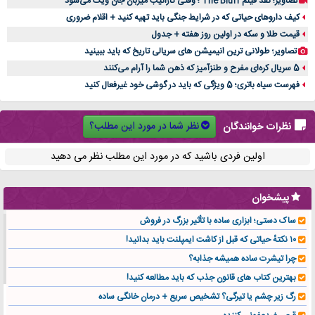
تصاویر؛ نقد فیلم The Bluff ؛ وقتی کارائیب میزبان جان ویک می‌شود
کیف داروهای حیاتی که در شرایط جنگی باید تهیه کنید + اقلام ضروری
قیمت طلا و سکه در اولین روز هفته + جدول
تصاویر؛ طولانی ترین انیمیشن های سریالی تاریخ که باید ببینید
5 سریال کره‌ای مفرح و طنزآمیز که ذهن شما را آرام می‌کنند
فهرست سیاه باتری؛ 5 ویژگی که باید در گوشی خود غیرفعال کنید
نظر شما در مورد این مطلب؟
نظرات خوانندگان
اولین فردی باشید که در مورد این مطلب نظر می دهید
پیشخوان
ساک دستی؛ ابزاری ساده با تأثیر بزرگ در فروش
۱۰ نکتهٔ حیاتی که قبل از کاشت ایمپلنت باید بدانید!
چرا تیشرت ساده همیشه جذابه؟
بهترین کتاب های قانون جذب که باید مطالعه کنید!
رگ زیر چشم یا تیرگی؟ تشخیص سریع + درمان خانگی ساده