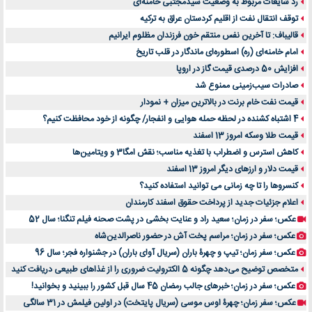
رد شایعات مربوط به وضعیت سیدمجتبی خامنه‌ای
توقف انتقال نفت از اقلیم کردستان عراق به ترکیه
قالیباف: تا آخرین نفس منتقم خون فرزندان مظلوم ایرانیم
امام خامنه‌ای (ره) اسطوره‌ای ماندگار در قلب تاریخ
افزایش 50 درصدی قیمت گاز در اروپا
صادرات سیب‌زمینی ممنوع شد
قیمت نفت خام برنت در بالاترین میزان + نمودار
4 اشتباه کشنده در لحظه حمله هوایی و انفجار/ چگونه از خود محافظت کنیم؟
قیمت طلا وسکه امروز 13 اسفند
کاهش استرس و اضطراب با تغذیه مناسب؛ نقش امگا3 و ویتامین‌ها
قیمت دلار و ارزهای دیگر امروز 13 اسفند
کنسروها را تا چه زمانی می توانید استفاده کنید؟
اعلام جزئیات جدید از پرداخت حقوق اسفند کارمندان
عکس؛ سفر در زمان؛ سعید راد و عنایت بخشی در پشت صحنه فیلم تنگنا؛ سال 52
عکس؛ سفر در زمان؛ مراسم پخت آش در حضور ناصرالدین‌شاه
عکس؛ سفر زمان؛ تیپ و چهرۀ باران (سریال آوای باران) در جشنواره فجر؛ سال 96
متخصص توضیح می‌دهد چگونه 5 الکترولیت ضروری را از غذاهای طبیعی دریافت کنید
عکس؛ سفر در زمان؛ خبرهای جالب رمضان 45 سال قبل کشور را ببینید و بخوانید!
عکس؛ سفر زمان؛ چهرۀ اوس موسی (سریال پایتخت) در اولین فیلمش در 31 سالگی