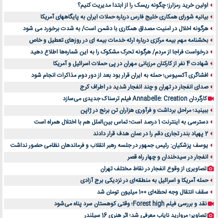
اولین خرید رمزارز؛ چگونه ریسک را از ابتدا مدیریت کنیم؟
بیانیه شورای همکاری خلیج فارس درباره حملات ایران به پایگاههای آمریکا
هرگونه اخلال در امنیت مصداق همکاری با دشمن است/ به شدت برخورد می شود
بخشنامه مهم بیمه مرکزی درباره ارئه خدمات بیمه ای در روزهای تعطیل و خاص
درخواست فراجا از مردم/ هرگونه تحرک مشکوک را به این شماره‌ها اطلاع دهید
شهادت 4 نفر از کارکنان مرزبانی مهران در پی حملات اسرائیل و آمریکا
افشاگری آکسیوس؛ حمله به ایران قرار بود بعد از دور دوم مذاکرات انجام شود
صدای انفجار در تهران و چند انفجار شدید در اطراف کرج
کارگردان Annabelle: Creation فیلم ترسناک جدیدی می‌سازد
ببینید؛ مراحل برداشت و فرآوری هزاران تن برنج در ژاپن
دسترسی به اینترنت 1 درصد است؛ تماس بین‌الملل هم با اختلال همراه است
2 پهپاد بندر تجاری دقم را در عمان هدف قرار دادند
یوسف پزشکیان: رئیس جمهور در جلسه رهبر انقلاب و فرماندهان نظامی حضور نداشت
انفجار در سیدخندان و چهار راه قصر
تصاویری از وقوع انفجار در نقاط مختلف تهران
حمله آمریکا و اسرائیل به منطقه‌ای در نزدیکی برج آزادی
سقف انتقال وجه لحظه‌ای 100 میلیون تومان شد
نقد و بررسی فیلم Forest high؛ وقتی کوهستان سرد پناه می‌شود
تصاویر؛ مروارید نایاب معرفی شد؛ اثر هنری 16 سیلندر