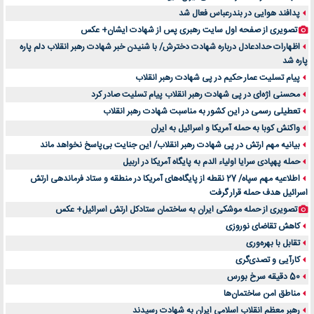
پدافند هوایی در بندرعباس فعال شد
تصویری از صفحه اول سایت رهبری پس از شهادت ایشان+ عکس
اظهارات حدادعادل درباره شهادت دخترش/ با شنیدن خبر شهادت رهبر انقلاب دلم پاره
پاره شد
پیام تسلیت عمار حکیم در پی شهادت رهبر انقلاب
محسنی اژه‌ای در پی شهادت رهبر انقلاب پیام تسلیت صادر کرد
تعطیلی رسمی در این کشور به مناسبت شهادت رهبر انقلاب
واکنش کوبا به حمله آمریکا و اسرائیل به ایران
بیانیه مهم ارتش در پی شهادت رهبر انقلاب/ این جنایت بی‌پاسخ نخواهد ماند
حمله پهپادی سرایا اولیاء الدم به پایگاه آمریکا در اربیل
اطلاعیه مهم سپاه/ 27 نقطه از پایگاه‌های آمریکا در منطقه و ستاد فرماندهی ارتش
اسرائیل هدف حمله قرار گرفت
تصویری از حمله موشکی ایران به ساختمان ستادکل ارتش اسرائیل+ عکس
کاهش تقاضای نوروزی
تقابل با بهره‌وری
کارآیی و تصدی‌گری
50 دقیقه سرخ بورس
مناطق امن ساختمان‌ها
رهبر معظم انقلاب اسلامی ایران به شهادت رسیدند