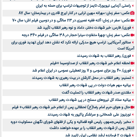
راستی آزمایی نیویورک تایمز از توجیهات ترامپ برای حمله به ایران
عکس؛ سفر زمان؛ مهرانه مهین ترابی در کنار ایرج قادری در بیمارستان؛ سال 87
عکس؛ سفر در زمان؛ آتنه فقیه نصیری در 23 سالگی و در دومین فیلم اش؛ سال 70
فوری/ فارس: خبر شهادت دختر، داماد و نوه رهبر انقلاب تأیید شد
عکس؛ سفر زمان؛ چهرۀ متفاوت میترا حجار در 38 سالگی در فیلم 360 درجه
سناتور آمریکایی: ترامپ هیچ مدرکی ارائه نکرد که نشان دهد ایران تهدید فوری برای
آمریکا است
فوری/ رهبر انقلاب به شهادت رسیدند
لحظه اعلام خبر شهادت رهبر انقلاب از صداوسیما +فیلم
فوری/ 40 روز عزای عمومی و 7 روز تعطیلی عمومی در ایران اعلام شد
تسنیم: رهبر انقلاب در محل کارشان در بیت رهبری به شهادت رسیدند
بیانیه مهم هیات دولت در پی شهادت رهبر انقلاب
مقتدی صدر شهادت رهبر انقلاب را تسلیت گفت
بیانیه ستاد کل نیروهای مسلح در پی شهادت رهبر انقلاب
حال و هوای حرم امام رضا(ع) لحظاتی پس از اعلام خبر شهادت رهبر انقلاب+ فیلم
نورنیوز: علی شمخانی و سرلشکر پاکپور به شهادت رسیدند
مخبر: رئیس‌جمهور، رئیس قوه ‌قضائیه و یکی از فقهای شورای نگهبان مسئولیت دوره
انتقال پس ‌از شهادت رهبر انقلاب را بر عهده خواهند داشت
شهادت 2 فرمانده ارشد نظامی ایران تایید شد