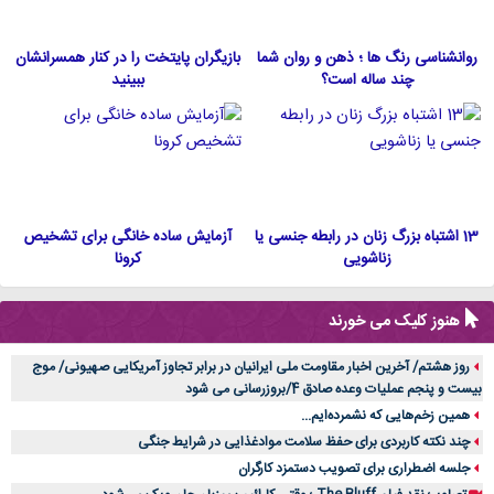
روانشناسی رنگ ها ؛ ذهن و روان شما
بازیگران پایتخت را در کنار همسرانشان
چند ساله است؟
ببینید
13 اشتباه بزرگ زنان در رابطه جنسی یا
آزمایش ساده خانگی برای تشخیص
زناشویی
کرونا
هنوز کلیک می خورند
روز هشتم/ آخرین اخبار مقاومت ملی ایرانیان در برابر تجاوز آمریکایی صهیونی/ موج
بیست و پنجم عملیات وعده صادق 4/بروزرسانی می شود
همین زخم‌هایی که نشمرده‌ایم...
چند نکته کاربردی برای حفظ سلامت موادغذایی در شرایط جنگی
جلسه اضطراری برای تصویب دستمزد کارگران