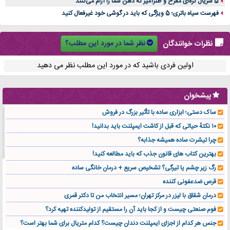
5 سریال کره‌ای مفرح و طنزآمیز که ذهن شما را آرام می‌کنند
فهرست سیاه باتری؛ 5 ویژگی که باید در گوشی خود غیرفعال کنید
نظر شما در مورد این مطلب؟
نظرات خوانندگان
اولین فردی باشید که در مورد این مطلب نظر می دهید
پیشخوان
ساک دستی؛ ابزاری ساده با تأثیر بزرگ در فروش
۱۰ نکتهٔ حیاتی که قبل از کاشت ایمپلنت باید بدانید!
چرا تیشرت ساده همیشه جذابه؟
بهترین کتاب های قانون جذب که باید مطالعه کنید!
رگ زیر چشم یا تیرگی؟ تشخیص سریع + درمان خانگی ساده
قرص ضدعفونی کننده
درمان شقاق با لیزر در مرکز تهران؛ مسیر انتخاب من تا دکتر قمری
فوم صنعتی چیست و از کجا باید آن را مستقیم از تولیدکننده تهیه کرد؟
جنس هر کدام از اجزای ایمپلنت دندان چیست؟ کدام متریال برای شما بهتر است؟