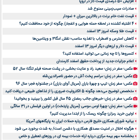
افزایش 50 درصدی قیمت گاز در اروپا
صادرات سیب‌زمینی ممنوع شد
قیمت نفت خام برنت در بالاترین میزان + نمودار
4 اشتباه کشنده در لحظه حمله هوایی و انفجار/ چگونه از خود محافظت کنیم؟
قیمت طلا وسکه امروز 13 اسفند
کاهش استرس و اضطراب با تغذیه مناسب؛ نقش امگا3 و ویتامین‌ها
قیمت دلار و ارزهای دیگر امروز 13 اسفند
کنسروها را تا چه زمانی می توانید استفاده کنید؟
اعلام جزئیات جدید از پرداخت حقوق اسفند کارمندان
عکس؛ سفر در زمان؛ سعید راد و عنایت بخشی در پشت صحنه فیلم تنگنا؛ سال 52
عکس؛ سفر در زمان؛ مراسم پخت آش در حضور ناصرالدین‌شاه
عکس؛ سفر زمان؛ تیپ و چهرۀ باران (سریال آوای باران) در جشنواره فجر؛ سال 96
متخصص توضیح می‌دهد چگونه 5 الکترولیت ضروری را از غذاهای طبیعی دریافت کنید
عکس؛ سفر در زمان؛ خبرهای جالب رمضان 45 سال قبل کشور را ببینید و بخوانید!
عکس؛ سفر زمان؛ چهرۀ اوس موسی (سریال پایتخت) در اولین فیلمش در 31 سالگی
اولین خرید رمزارز؛ چگونه ریسک را از ابتدا مدیریت کنیم؟
بیانیه شورای همکاری خلیج فارس درباره حملات ایران به پایگاههای آمریکا
هرگونه اخلال در امنیت مصداق همکاری با دشمن است/ به شدت برخورد می شود
بخشنامه مهم بیمه مرکزی درباره ارئه خدمات بیمه ای در روزهای تعطیل و خاص