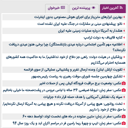
تولید لیوان کاغذی یک کسب‌ و کار پر سود و رو‌ به‌ رشد در بازار ایران
آخرین اخبار
پربیننده ترین
خبرخوان
درد زانو بعد از تمرین با تردمیل؟ شاید مشکل از این انتخاب باشد
بهترین ابزارهای متن‌باز برای اجرای هوش مصنوعی بدون اینترنت
آینده موسیقی هم‌اکنون در اینجاست
ناتو: پیشنهادی مبنی بر مشارکت در جنگ علیه ایران نشده است
بهترین راه تبلیغات کلینیک زیبایی و افزایش مشتری کدام است؟
هشدار به آمریکا درباره عملیات زمینی علیه ایران
مقایسه قالب آسترا با وودمارت و فلت‌سام (فارسی)
کنایه قالیباف به دولت ترامپ
خرید سمعک کارکرده یا دست دوم | نکات مهم قبل از تصمیم‌گیری
اطلاعیه مهم تأمین اجتماعی درباره عیدی بازنشستگان/ چرا برخی هنوز عیدی دریافت
نکرده‌اند؟
خرید و فروش قطعات سرور دست دوم در ماهان شبکه ایرانیان
پزشکیان در هیئت دولت: راهی جز دفاع از خود نداشتیم/ ما به حاکمیت همه کشورهای
اهمیت انتخاب بهترین وکیل در سعادت آباد برای پرونده‌های حساس و کلان
همسایه احترام می‌گذاریم
۷ تاثیرات کامپیوتر در حوزه علوم زندگی و کاربردی
تقویت ارتش لبنان/ وعده ارسال نفربر و پشتیبانی عملیاتی از سوی فرانسه
لیفتراک صفر؛ راهنمای جامع خرید، قیمت و فروش در ایران
تشکیل چهارمین جلسه شورای موقت رهبری به ریاست رئیس‌جمهور
راهنمای جامع بهترین کفش ورزشی برای دویدن و استفاده روزمره | بررسی ۱۲ مدل برتر
عکس؛ وضعیت برج مراقبت فرودگاه کیش پس از حملات اخیر
عکس؛ سفر زمان؛ نیوشا ضیغمی 36 ساله با لباس عروس در پشت‌صحنه ما خیلی باحالیم
سپاه یک نفتکش آمریکایی را هدف حمله قرار داد+ جزئیات
تخت روانچی: هیچ پیامی از آمریکا دریافت نکرده و هیچ پیامی به آمریکا ارسال نکرده‌ایم/
ما حق دفاع از خود را داریم
عکس؛ سفر در زمان؛ متین ستوده در ماه های نخست تولد؛ اواسط دهه 60
عکس؛ سفر زمان؛ تیپ و چهرۀ ریما رامین فر در مراسم اکران ابد و یک روز؛ سال 94