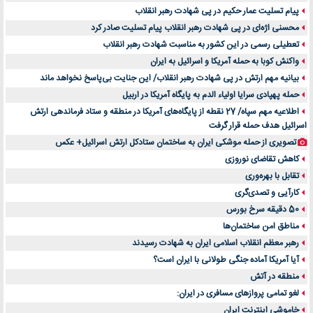
پیام تسلیت عمار حکیم در پی شهادت رهبر انقلاب
محسنی اژه‌ای در پی شهادت رهبر انقلاب پیام تسلیت صادر کرد
تعطیلی رسمی در این کشور به مناسبت شهادت رهبر انقلاب
واکنش کوبا به حمله آمریکا و اسرائیل به ایران
بیانیه مهم ارتش در پی شهادت رهبر انقلاب/ این جنایت بی‌پاسخ نخواهد ماند
حمله پهپادی سرایا اولیاء الدم به پایگاه آمریکا در اربیل
اطلاعیه مهم سپاه/ 27 نقطه از پایگاه‌های آمریکا در منطقه و ستاد فرماندهی ارتش
اسرائیل هدف حمله قرار گرفت
تصویری از حمله موشکی ایران به ساختمان ستادکل ارتش اسرائیل+ عکس
کاهش تقاضای نوروزی
تقابل با بهره‌وری
کارآیی و تصدی‌گری
50 دقیقه سرخ بورس
مناطق امن ساختمان‌ها
رهبر معظم انقلاب اسلامی ایران به شهادت رسیدند
آیا آمریکا آماده جنگی طولانی با ایران است؟
منطقه در آتش
لغو تمامی پروازهای مسافری در ایران:
خاموشی اینترنت ایران