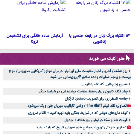
13 اشتباه بزرگ زنان در رابطه جنسی یا
آزمایش ساده خانگی برای تشخیص
زناشویی
کرونا
هنوز کلیک می خورند
روز هشتم/ آخرین اخبار مقاومت ملی ایرانیان در برابر تجاوز آمریکایی صهیونی/ موج
بیست و پنجم عملیات وعده صادق 4/بروزرسانی می شود
همین زخم‌هایی که نشمرده‌ایم...
چند نکته کاربردی برای حفظ سلامت موادغذایی در شرایط جنگی
جلسه اضطراری برای تصویب دستمزد کارگران
تصاویر؛ نقد فیلم The Bluff ؛ وقتی کارائیب میزبان جان ویک می‌شود
کیف داروهای حیاتی که در شرایط جنگی باید تهیه کنید + اقلام ضروری
قیمت طلا و سکه در اولین روز هفته + جدول
تصاویر؛ طولانی ترین انیمیشن های سریالی تاریخ که باید ببینید