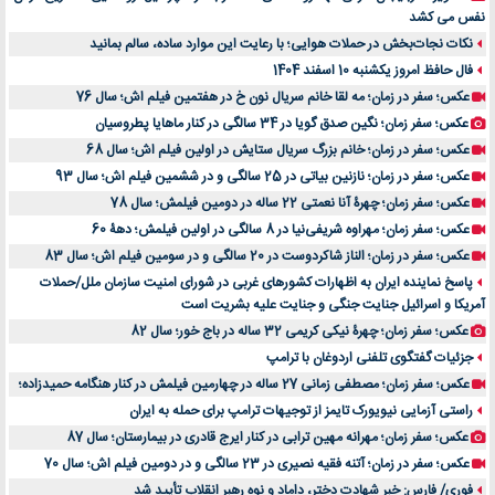
نفس می کشد
نکات نجات‌بخش در حملات هوایی؛ با رعایت این موارد ساده، سالم بمانید
فال حافظ امروز یکشنبه 10 اسفند 1404
عکس؛ سفر در زمان؛ مه لقا خانم سریال نون خ در هفتمین فیلم اش؛ سال 76
عکس؛ سفر زمان؛ نگین صدق گویا در 34 سالگی در کنار ماهایا پطروسیان
عکس؛ سفر در زمان؛ خانم بزرگ سریال ستایش در اولین فیلم اش؛ سال 68
عکس؛ سفر در زمان؛ نازنین بیاتی در 25 سالگی و در ششمین فیلم اش؛ سال 93
عکس؛ سفر زمان؛ چهرۀ آنا نعمتی 22 ساله در دومین فیلمش؛ سال 78
عکس؛ سفر زمان؛ مهراوه شریفی‌نیا در 8 سالگی در اولین فیلمش؛ دهۀ 60
عکس؛ سفر در زمان؛ الناز شاکردوست در 20 سالگی و در سومین فیلم اش؛ سال 83
پاسخ نماینده ایران به اظهارات کشورهای غربی در شورای امنیت سازمان ملل/حملات
آمریکا و اسرائیل جنایت جنگی و جنایت علیه بشریت است
عکس؛ سفر زمان؛ چهرۀ نیکی کریمی 32 ساله در باج خور؛ سال 82
جزئیات گفتگوی تلفنی اردوغان با ترامپ
عکس؛ سفر زمان؛ مصطفی زمانی 27 ساله در چهارمین فیلمش در کنار هنگامه حمیدزاده؛
راستی آزمایی نیویورک تایمز از توجیهات ترامپ برای حمله به ایران
عکس؛ سفر زمان؛ مهرانه مهین ترابی در کنار ایرج قادری در بیمارستان؛ سال 87
عکس؛ سفر در زمان؛ آتنه فقیه نصیری در 23 سالگی و در دومین فیلم اش؛ سال 70
فوری/ فارس: خبر شهادت دختر، داماد و نوه رهبر انقلاب تأیید شد