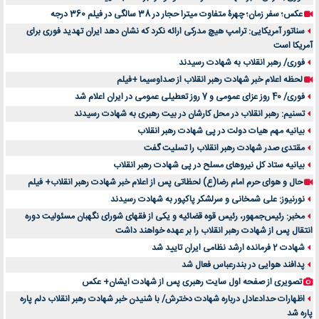
عکس؛ سفر زمان؛ چهرۀ متفاوت میترا حجار در 38 سالگی در فیلم 360 درجه
سناتور آمریکایی: ترامپ هیچ مدرکی ارائه نکرد که نشان دهد ایران تهدید فوری برای
آمریکا است
فوری/ رهبر انقلاب به شهادت رسیدند
لحظه اعلام خبر شهادت رهبر انقلاب از صداوسیما +فیلم
فوری/ 40 روز عزای عمومی و 7 روز تعطیلی عمومی در ایران اعلام شد
تسنیم: رهبر انقلاب در محل کارشان در بیت رهبری به شهادت رسیدند
بیانیه مهم هیات دولت در پی شهادت رهبر انقلاب
مقتدی صدر شهادت رهبر انقلاب را تسلیت گفت
بیانیه ستاد کل نیروهای مسلح در پی شهادت رهبر انقلاب
حال و هوای حرم امام رضا(ع) لحظاتی پس از اعلام خبر شهادت رهبر انقلاب+ فیلم
نورنیوز: علی شمخانی و سرلشکر پاکپور به شهادت رسیدند
مخبر: رئیس‌جمهور، رئیس قوه ‌قضائیه و یکی از فقهای شورای نگهبان مسئولیت دوره
انتقال پس ‌از شهادت رهبر انقلاب را بر عهده خواهند داشت
شهادت 2 فرمانده ارشد نظامی ایران تایید شد
پدافند هوایی در بندرعباس فعال شد
تصویری از صفحه اول سایت رهبری پس از شهادت ایشان+ عکس
اظهارات حدادعادل درباره شهادت دخترش/ با شنیدن خبر شهادت رهبر انقلاب دلم پاره
پاره شد