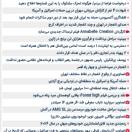
درخواست فراجا از مردم/ هرگونه تحرک مشکوک را به این شماره‌ها اطلاع دهید
شهادت 4 نفر از کارکنان مرزبانی مهران در پی حملات اسرائیل و آمریکا
افشاگری آکسیوس؛ حمله به ایران قرار بود بعد از دور دوم مذاکرات انجام شود
صدای انفجار در تهران و چند انفجار شدید در اطراف کرج
کارگردان Annabelle: Creation فیلم ترسناک جدیدی می‌سازد
ببینید؛ مراحل برداشت و فرآوری هزاران تن برنج در ژاپن
دسترسی به اینترنت 1 درصد است؛ تماس بین‌الملل هم با اختلال همراه است
2 پهپاد بندر تجاری دقم را در عمان هدف قرار دادند
یوسف پزشکیان: رئیس جمهور در جلسه رهبر انقلاب و فرماندهان نظامی حضور نداشت
انفجار در سیدخندان و چهار راه قصر
تصاویری از وقوع انفجار در نقاط مختلف تهران
حمله آمریکا و اسرائیل به منطقه‌ای در نزدیکی برج آزادی
سقف انتقال وجه لحظه‌ای 100 میلیون تومان شد
نقد و بررسی فیلم Forest high؛ وقتی کوهستان سرد پناه می‌شود
تصاویر؛ مروارید نایاب معرفی شد؛ اثر هنری 16 سیلندر
ببینید؛ مراحل ساخت خودروی مرسدس بنز AMG SL در آلمان
تصاویر؛ بوگاتی شیرون نویر؛ ابرخودروی میلیون دلاری!
رده‌بندی جدید قابل‌اعتمادترین خودروهای جهان در سال 2026
تصاویر؛ آذربایجان شرقی مهد روستاهای منحصر به فرد؛ چراغیل؛ روستایی که تاریخ در آن