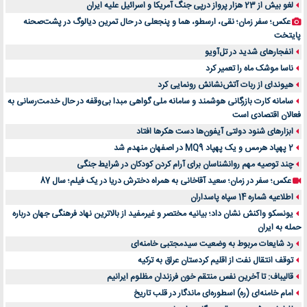
لغو بیش از 23 هزار پرواز درپی جنگ آمریکا و اسرائیل علیه ایران
عکس؛ سفر زمان؛ نقی، ارسطو، هما و پنجعلی در حال تمرین دیالوگ در پشت‌صحنه
پایتخت
انفجارهای شدید در تل‌آویو
ناسا موشک ماه را تعمیر کرد
هیوندای از ربات آتش‌نشانش رونمایی کرد
سامانه کارت بازرگانی هوشمند و سامانه ملی گواهی مبدا بی‌وقفه در حال خدمت‌رسانی به
فعالان اقتصادی است
ابزارهای شنود دولتی آیفون‌ها دست هکرها افتاد
2 پهپاد هرمس و یک پهپاد MQ9 در اصفهان منهدم شد
چند توصیه مهم روانشناسان برای آرام کردن کودکان در شرایط جنگی
عکس؛ سفر در زمان؛ سعید آقاخانی به همراه دخترش دریا در یک فیلم؛ سال 87
اطلاعیه شماره 14 سپاه پاسداران
یونسکو واکنش نشان داد؛ بیانیه مختصر و غیرمفید از بالاترین نهاد فرهنگی جهان درباره
حمله به ایران
رد شایعات مربوط به وضعیت سیدمجتبی خامنه‌ای
توقف انتقال نفت از اقلیم کردستان عراق به ترکیه
قالیباف: تا آخرین نفس منتقم خون فرزندان مظلوم ایرانیم
امام خامنه‌ای (ره) اسطوره‌ای ماندگار در قلب تاریخ