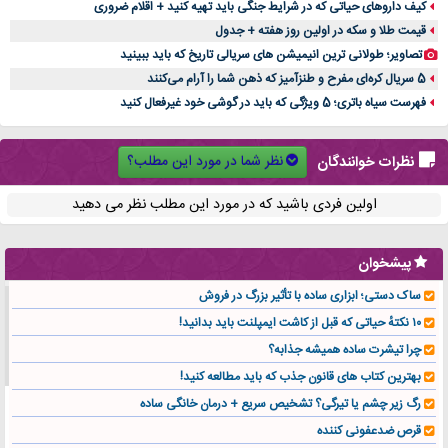
کیف داروهای حیاتی که در شرایط جنگی باید تهیه کنید + اقلام ضروری
قیمت طلا و سکه در اولین روز هفته + جدول
تصاویر؛ طولانی ترین انیمیشن های سریالی تاریخ که باید ببینید
5 سریال کره‌ای مفرح و طنزآمیز که ذهن شما را آرام می‌کنند
فهرست سیاه باتری؛ 5 ویژگی که باید در گوشی خود غیرفعال کنید
نظر شما در مورد این مطلب؟
نظرات خوانندگان
اولین فردی باشید که در مورد این مطلب نظر می دهید
پیشخوان
ساک دستی؛ ابزاری ساده با تأثیر بزرگ در فروش
۱۰ نکتهٔ حیاتی که قبل از کاشت ایمپلنت باید بدانید!
چرا تیشرت ساده همیشه جذابه؟
بهترین کتاب های قانون جذب که باید مطالعه کنید!
رگ زیر چشم یا تیرگی؟ تشخیص سریع + درمان خانگی ساده
قرص ضدعفونی کننده