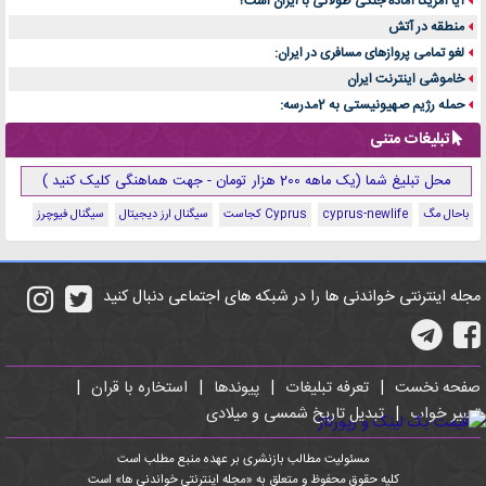
آیا آمریکا آماده جنگی طولانی با ایران است؟
منطقه در آتش
لغو تمامی پروازهای مسافری در ایران:
خاموشی اینترنت ایران
حمله رژیم صهیونیستی به 2مدرسه:
تبلیغات متنی
محل تبلیغ شما (یک ماهه 200 هزار تومان - جهت هماهنگی کلیک کنید )
باحال مگ
cyprus-newlife
Cyprus کجاست
سیگنال ارز دیجیتال
سیگنال فیوچرز
مجله اینترنتی خواندنی ها را در شبکه های اجتماعی دنبال کنید
صفحه نخست
|
تعرفه تبلیغات
|
پیوندها
|
استخاره با قران
|
تعبیر خواب
|
تبدیل تاریخ شمسی و میلادی
مسئولیت مطالب بازنشری بر عهده منبع مطلب است
کلیه حقوق محفوظ و متعلق به «مجله اینترنتی خواندنی ها» است