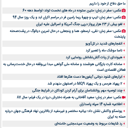
ما حق دفاع از خود را داریم
عکس؛ سفر در زمان؛ متین ستوده در ماه های نخست تولد؛ اواسط دهه 60
عکس؛ سفر زمان؛ تیپ و چهرۀ ریما رامین فر در مراسم اکران ابد و یک روز؛ سال 94
لغو بیش از 23 هزار پرواز درپی جنگ آمریکا و اسرائیل علیه ایران
عکس؛ سفر زمان؛ نقی، ارسطو، هما و پنجعلی در حال تمرین دیالوگ در پشت‌صحنه
پایتخت
انفجارهای شدید در تل‌آویو
ناسا موشک ماه را تعمیر کرد
هیوندای از ربات آتش‌نشانش رونمایی کرد
سامانه کارت بازرگانی هوشمند و سامانه ملی گواهی مبدا بی‌وقفه در حال خدمت‌رسانی به
فعالان اقتصادی است
ابزارهای شنود دولتی آیفون‌ها دست هکرها افتاد
2 پهپاد هرمس و یک پهپاد MQ9 در اصفهان منهدم شد
چند توصیه مهم روانشناسان برای آرام کردن کودکان در شرایط جنگی
عکس؛ سفر در زمان؛ سعید آقاخانی به همراه دخترش دریا در یک فیلم؛ سال 87
اطلاعیه شماره 14 سپاه پاسداران
یونسکو واکنش نشان داد؛ بیانیه مختصر و غیرمفید از بالاترین نهاد فرهنگی جهان درباره
حمله به ایران
رد شایعات مربوط به وضعیت سیدمجتبی خامنه‌ای