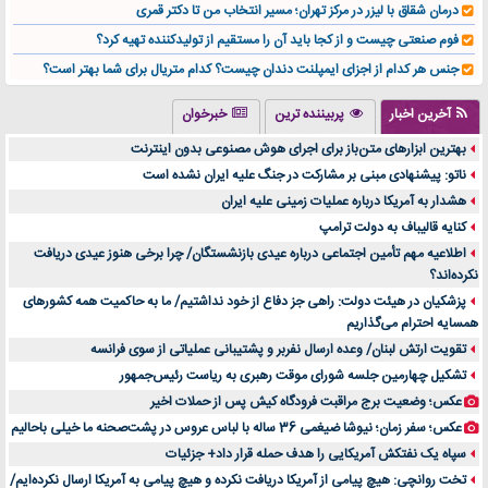
درمان شقاق با لیزر در مرکز تهران؛ مسیر انتخاب من تا دکتر قمری
فوم صنعتی چیست و از کجا باید آن را مستقیم از تولیدکننده تهیه کرد؟
جنس هر کدام از اجزای ایمپلنت دندان چیست؟ کدام متریال برای شما بهتر است؟
تولید لیوان کاغذی یک کسب‌ و کار پر سود و رو‌ به‌ رشد در بازار ایران
آخرین اخبار
پربیننده ترین
خبرخوان
درد زانو بعد از تمرین با تردمیل؟ شاید مشکل از این انتخاب باشد
بهترین ابزارهای متن‌باز برای اجرای هوش مصنوعی بدون اینترنت
آینده موسیقی هم‌اکنون در اینجاست
ناتو: پیشنهادی مبنی بر مشارکت در جنگ علیه ایران نشده است
بهترین راه تبلیغات کلینیک زیبایی و افزایش مشتری کدام است؟
هشدار به آمریکا درباره عملیات زمینی علیه ایران
مقایسه قالب آسترا با وودمارت و فلت‌سام (فارسی)
کنایه قالیباف به دولت ترامپ
خرید سمعک کارکرده یا دست دوم | نکات مهم قبل از تصمیم‌گیری
اطلاعیه مهم تأمین اجتماعی درباره عیدی بازنشستگان/ چرا برخی هنوز عیدی دریافت
نکرده‌اند؟
خرید و فروش قطعات سرور دست دوم در ماهان شبکه ایرانیان
پزشکیان در هیئت دولت: راهی جز دفاع از خود نداشتیم/ ما به حاکمیت همه کشورهای
اهمیت انتخاب بهترین وکیل در سعادت آباد برای پرونده‌های حساس و کلان
همسایه احترام می‌گذاریم
۷ تاثیرات کامپیوتر در حوزه علوم زندگی و کاربردی
تقویت ارتش لبنان/ وعده ارسال نفربر و پشتیبانی عملیاتی از سوی فرانسه
لیفتراک صفر؛ راهنمای جامع خرید، قیمت و فروش در ایران
تشکیل چهارمین جلسه شورای موقت رهبری به ریاست رئیس‌جمهور
راهنمای جامع بهترین کفش ورزشی برای دویدن و استفاده روزمره | بررسی ۱۲ مدل برتر
عکس؛ وضعیت برج مراقبت فرودگاه کیش پس از حملات اخیر
عکس؛ سفر زمان؛ نیوشا ضیغمی 36 ساله با لباس عروس در پشت‌صحنه ما خیلی باحالیم
سپاه یک نفتکش آمریکایی را هدف حمله قرار داد+ جزئیات
تخت روانچی: هیچ پیامی از آمریکا دریافت نکرده و هیچ پیامی به آمریکا ارسال نکرده‌ایم/