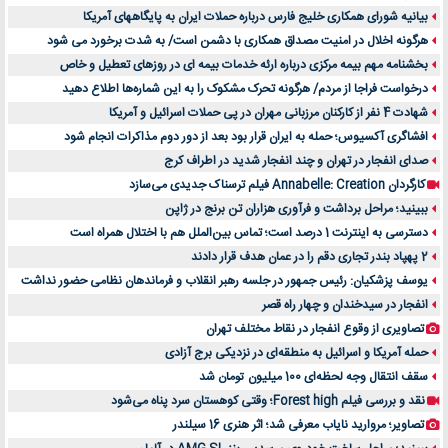
بیانیه شورای همکاری خلیج فارس درباره حملات ایران به پایگاههای آمریکا
هرگونه اخلال در امنیت مصداق همکاری با دشمن است/ به شدت برخورد می شود
بخشنامه مهم بیمه مرکزی درباره ارئه خدمات بیمه ای در روزهای تعطیل و خاص
درخواست فراجا از مردم/ هرگونه تحرک مشکوک را به این شماره‌ها اطلاع دهید
شهادت 4 نفر از کارکنان مرزبانی مهران در پی حملات اسرائیل و آمریکا
افشاگری آکسیوس؛ حمله به ایران قرار بود بعد از دور دوم مذاکرات انجام شود
صدای انفجار در تهران و چند انفجار شدید در اطراف کرج
کارگردان Annabelle: Creation فیلم ترسناک جدیدی می‌سازد
ببینید؛ مراحل برداشت و فرآوری هزاران تن برنج در ژاپن
دسترسی به اینترنت 1 درصد است؛ تماس بین‌الملل هم با اختلال همراه است
2 پهپاد بندر تجاری دقم را در عمان هدف قرار دادند
یوسف پزشکیان: رئیس جمهور در جلسه رهبر انقلاب و فرماندهان نظامی حضور نداشت
انفجار در سیدخندان و چهار راه قصر
تصاویری از وقوع انفجار در نقاط مختلف تهران
حمله آمریکا و اسرائیل به منطقه‌ای در نزدیکی برج آزادی
سقف انتقال وجه لحظه‌ای 100 میلیون تومان شد
نقد و بررسی فیلم Forest high؛ وقتی کوهستان سرد پناه می‌شود
تصاویر؛ مروارید نایاب معرفی شد؛ اثر هنری 16 سیلندر