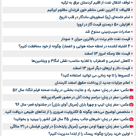
توقف انتقال نفت از اقلیم کردستان عراق به ترکیه
قالیباف: تا آخرین نفس منتقم خون فرزندان مظلوم ایرانیم
امام خامنه‌ای (ره) اسطوره‌ای ماندگار در قلب تاریخ
افزایش 50 درصدی قیمت گاز در اروپا
صادرات سیب‌زمینی ممنوع شد
قیمت نفت خام برنت در بالاترین میزان + نمودار
4 اشتباه کشنده در لحظه حمله هوایی و انفجار/ چگونه از خود محافظت کنیم؟
قیمت طلا وسکه امروز 13 اسفند
کاهش استرس و اضطراب با تغذیه مناسب؛ نقش امگا3 و ویتامین‌ها
قیمت دلار و ارزهای دیگر امروز 13 اسفند
کنسروها را تا چه زمانی می توانید استفاده کنید؟
اعلام جزئیات جدید از پرداخت حقوق اسفند کارمندان
عکس؛ سفر در زمان؛ سعید راد و عنایت بخشی در پشت صحنه فیلم تنگنا؛ سال 52
عکس؛ سفر در زمان؛ مراسم پخت آش در حضور ناصرالدین‌شاه
عکس؛ سفر زمان؛ تیپ و چهرۀ باران (سریال آوای باران) در جشنواره فجر؛ سال 96
متخصص توضیح می‌دهد چگونه 5 الکترولیت ضروری را از غذاهای طبیعی دریافت کنید
عکس؛ سفر در زمان؛ خبرهای جالب رمضان 45 سال قبل کشور را ببینید و بخوانید!
عکس؛ سفر زمان؛ چهرۀ اوس موسی (سریال پایتخت) در اولین فیلمش در 31 سالگی
اولین خرید رمزارز؛ چگونه ریسک را از ابتدا مدیریت کنیم؟