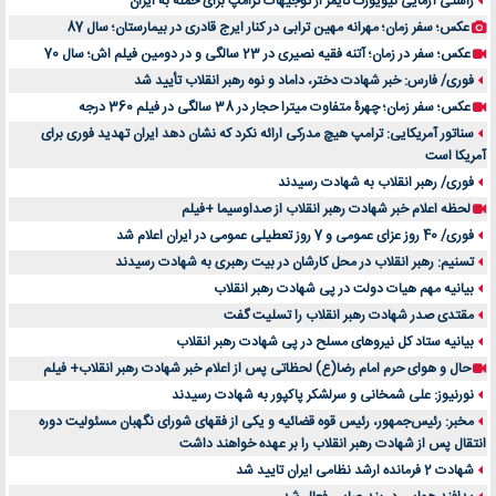
راستی آزمایی نیویورک تایمز از توجیهات ترامپ برای حمله به ایران
عکس؛ سفر زمان؛ مهرانه مهین ترابی در کنار ایرج قادری در بیمارستان؛ سال 87
عکس؛ سفر در زمان؛ آتنه فقیه نصیری در 23 سالگی و در دومین فیلم اش؛ سال 70
فوری/ فارس: خبر شهادت دختر، داماد و نوه رهبر انقلاب تأیید شد
عکس؛ سفر زمان؛ چهرۀ متفاوت میترا حجار در 38 سالگی در فیلم 360 درجه
سناتور آمریکایی: ترامپ هیچ مدرکی ارائه نکرد که نشان دهد ایران تهدید فوری برای
آمریکا است
فوری/ رهبر انقلاب به شهادت رسیدند
لحظه اعلام خبر شهادت رهبر انقلاب از صداوسیما +فیلم
فوری/ 40 روز عزای عمومی و 7 روز تعطیلی عمومی در ایران اعلام شد
تسنیم: رهبر انقلاب در محل کارشان در بیت رهبری به شهادت رسیدند
بیانیه مهم هیات دولت در پی شهادت رهبر انقلاب
مقتدی صدر شهادت رهبر انقلاب را تسلیت گفت
بیانیه ستاد کل نیروهای مسلح در پی شهادت رهبر انقلاب
حال و هوای حرم امام رضا(ع) لحظاتی پس از اعلام خبر شهادت رهبر انقلاب+ فیلم
نورنیوز: علی شمخانی و سرلشکر پاکپور به شهادت رسیدند
مخبر: رئیس‌جمهور، رئیس قوه ‌قضائیه و یکی از فقهای شورای نگهبان مسئولیت دوره
انتقال پس ‌از شهادت رهبر انقلاب را بر عهده خواهند داشت
شهادت 2 فرمانده ارشد نظامی ایران تایید شد