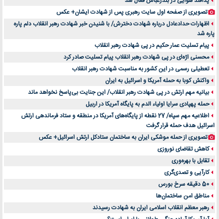
پدافند هوایی در بندرعباس فعال شد
تصویری از صفحه اول سایت رهبری پس از شهادت ایشان+ عکس
اظهارات حدادعادل درباره شهادت دخترش/ با شنیدن خبر شهادت رهبر انقلاب دلم پاره
پاره شد
پیام تسلیت عمار حکیم در پی شهادت رهبر انقلاب
محسنی اژه‌ای در پی شهادت رهبر انقلاب پیام تسلیت صادر کرد
تعطیلی رسمی در این کشور به مناسبت شهادت رهبر انقلاب
واکنش کوبا به حمله آمریکا و اسرائیل به ایران
بیانیه مهم ارتش در پی شهادت رهبر انقلاب/ این جنایت بی‌پاسخ نخواهد ماند
حمله پهپادی سرایا اولیاء الدم به پایگاه آمریکا در اربیل
اطلاعیه مهم سپاه/ 27 نقطه از پایگاه‌های آمریکا در منطقه و ستاد فرماندهی ارتش
اسرائیل هدف حمله قرار گرفت
تصویری از حمله موشکی ایران به ساختمان ستادکل ارتش اسرائیل+ عکس
کاهش تقاضای نوروزی
تقابل با بهره‌وری
کارآیی و تصدی‌گری
50 دقیقه سرخ بورس
مناطق امن ساختمان‌ها
رهبر معظم انقلاب اسلامی ایران به شهادت رسیدند