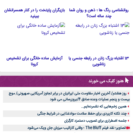
روانشناسی رنگ ها ؛ ذهن و روان شما
بازیگران پایتخت را در کنار همسرانشان
چند ساله است؟
ببینید
13 اشتباه بزرگ زنان در رابطه جنسی یا
آزمایش ساده خانگی برای تشخیص
زناشویی
کرونا
هنوز کلیک می خورند
روز هشتم/ آخرین اخبار مقاومت ملی ایرانیان در برابر تجاوز آمریکایی صهیونی/ موج
بیست و پنجم عملیات وعده صادق 4/بروزرسانی می شود
همین زخم‌هایی که نشمرده‌ایم...
چند نکته کاربردی برای حفظ سلامت موادغذایی در شرایط جنگی
جلسه اضطراری برای تصویب دستمزد کارگران
تصاویر؛ نقد فیلم The Bluff ؛ وقتی کارائیب میزبان جان ویک می‌شود