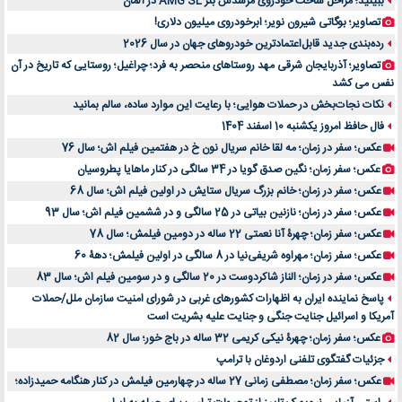
ببینید؛ مراحل ساخت خودروی مرسدس بنز AMG SL در آلمان
تصاویر؛ بوگاتی شیرون نویر؛ ابرخودروی میلیون دلاری!
رده‌بندی جدید قابل‌اعتمادترین خودروهای جهان در سال 2026
تصاویر؛ آذربایجان شرقی مهد روستاهای منحصر به فرد؛ چراغیل؛ روستایی که تاریخ در آن
نفس می کشد
نکات نجات‌بخش در حملات هوایی؛ با رعایت این موارد ساده، سالم بمانید
فال حافظ امروز یکشنبه 10 اسفند 1404
عکس؛ سفر در زمان؛ مه لقا خانم سریال نون خ در هفتمین فیلم اش؛ سال 76
عکس؛ سفر زمان؛ نگین صدق گویا در 34 سالگی در کنار ماهایا پطروسیان
عکس؛ سفر در زمان؛ خانم بزرگ سریال ستایش در اولین فیلم اش؛ سال 68
عکس؛ سفر در زمان؛ نازنین بیاتی در 25 سالگی و در ششمین فیلم اش؛ سال 93
عکس؛ سفر زمان؛ چهرۀ آنا نعمتی 22 ساله در دومین فیلمش؛ سال 78
عکس؛ سفر زمان؛ مهراوه شریفی‌نیا در 8 سالگی در اولین فیلمش؛ دهۀ 60
عکس؛ سفر در زمان؛ الناز شاکردوست در 20 سالگی و در سومین فیلم اش؛ سال 83
پاسخ نماینده ایران به اظهارات کشورهای غربی در شورای امنیت سازمان ملل/حملات
آمریکا و اسرائیل جنایت جنگی و جنایت علیه بشریت است
عکس؛ سفر زمان؛ چهرۀ نیکی کریمی 32 ساله در باج خور؛ سال 82
جزئیات گفتگوی تلفنی اردوغان با ترامپ
عکس؛ سفر زمان؛ مصطفی زمانی 27 ساله در چهارمین فیلمش در کنار هنگامه حمیدزاده؛