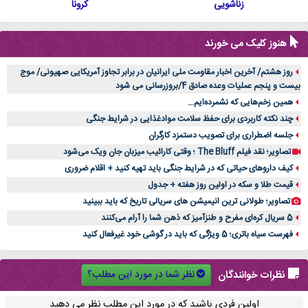
زناشویی
کرونا
هنوز کلیک می خورند
روز هشتم/ آخرین اخبار مقاومت ملی ایرانیان در برابر تجاوز آمریکایی صهیونی/ موج
بیست و پنجم عملیات وعده صادق 4/بروزرسانی می شود
همین زخم‌هایی که نشمرده‌ایم...
چند نکته کاربردی برای حفظ سلامت موادغذایی در شرایط جنگی
جلسه اضطراری برای تصویب دستمزد کارگران
تصاویر؛ نقد فیلم The Bluff ؛ وقتی کارائیب میزبان جان ویک می‌شود
کیف داروهای حیاتی که در شرایط جنگی باید تهیه کنید + اقلام ضروری
قیمت طلا و سکه در اولین روز هفته + جدول
تصاویر؛ طولانی ترین انیمیشن های سریالی تاریخ که باید ببینید
5 سریال کره‌ای مفرح و طنزآمیز که ذهن شما را آرام می‌کنند
فهرست سیاه باتری؛ 5 ویژگی که باید در گوشی خود غیرفعال کنید
نظر شما در مورد این مطلب؟
نظرات خوانندگان
اولین فردی باشید که در مورد این مطلب نظر می دهید