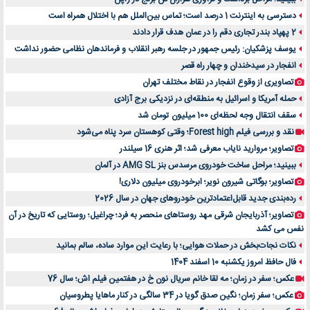
دسترسی به اینترنت 1 درصد است؛ تماس بین‌الملل هم با اختلال همراه است
2 پهپاد بندر تجاری دقم را در عمان هدف قرار دادند
یوسف پزشکیان: رئیس جمهور در جلسه رهبر انقلاب و فرماندهان نظامی حضور نداشت
انفجار در سیدخندان و چهار راه قصر
تصاویری از وقوع انفجار در نقاط مختلف تهران
حمله آمریکا و اسرائیل به منطقه‌ای در نزدیکی برج آزادی
سقف انتقال وجه لحظه‌ای 100 میلیون تومان شد
نقد و بررسی فیلم Forest high؛ وقتی کوهستان سرد پناه می‌شود
تصاویر؛ مروارید نایاب معرفی شد؛ اثر هنری 16 سیلندر
ببینید؛ مراحل ساخت خودروی مرسدس بنز AMG SL در آلمان
تصاویر؛ بوگاتی شیرون نویر؛ ابرخودروی میلیون دلاری!
رده‌بندی جدید قابل‌اعتمادترین خودروهای جهان در سال 2026
تصاویر؛ آذربایجان شرقی مهد روستاهای منحصر به فرد؛ چراغیل؛ روستایی که تاریخ در آن
نفس می کشد
نکات نجات‌بخش در حملات هوایی؛ با رعایت این موارد ساده، سالم بمانید
فال حافظ امروز یکشنبه 10 اسفند 1404
عکس؛ سفر در زمان؛ مه لقا خانم سریال نون خ در هفتمین فیلم اش؛ سال 76
عکس؛ سفر زمان؛ نگین صدق گویا در 34 سالگی در کنار ماهایا پطروسیان