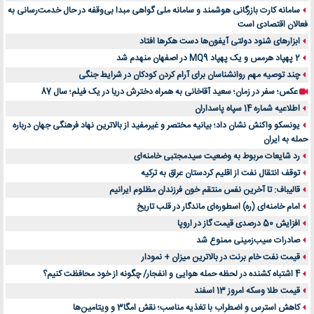
سامانه کارت بازرگانی هوشمند و سامانه ملی گواهی مبدا بی‌وقفه در حال خدمت‌رسانی به
فعالان اقتصادی است
ابزارهای شنود دولتی آیفون‌ها دست هکرها افتاد
2 پهپاد هرمس و یک پهپاد MQ9 در اصفهان منهدم شد
چند توصیه مهم روانشناسان برای آرام کردن کودکان در شرایط جنگی
عکس؛ سفر در زمان؛ سعید آقاخانی به همراه دخترش دریا در یک فیلم؛ سال 87
اطلاعیه شماره 14 سپاه پاسداران
یونسکو واکنش نشان داد؛ بیانیه مختصر و غیرمفید از بالاترین نهاد فرهنگی جهان درباره
حمله به ایران
رد شایعات مربوط به وضعیت سیدمجتبی خامنه‌ای
توقف انتقال نفت از اقلیم کردستان عراق به ترکیه
قالیباف: تا آخرین نفس منتقم خون فرزندان مظلوم ایرانیم
امام خامنه‌ای (ره) اسطوره‌ای ماندگار در قلب تاریخ
افزایش 50 درصدی قیمت گاز در اروپا
صادرات سیب‌زمینی ممنوع شد
قیمت نفت خام برنت در بالاترین میزان + نمودار
4 اشتباه کشنده در لحظه حمله هوایی و انفجار/ چگونه از خود محافظت کنیم؟
قیمت طلا وسکه امروز 13 اسفند
کاهش استرس و اضطراب با تغذیه مناسب؛ نقش امگا3 و ویتامین‌ها