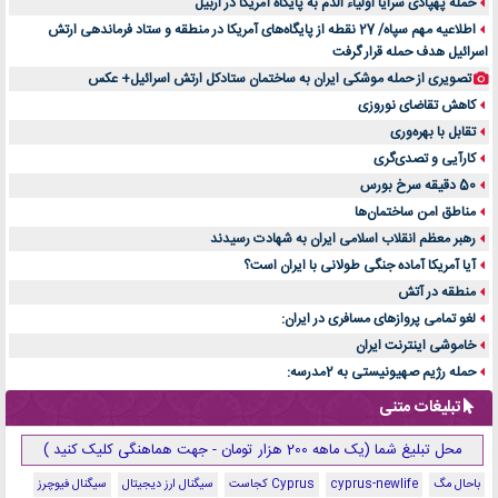
حمله پهپادی سرایا اولیاء الدم به پایگاه آمریکا در اربیل
اطلاعیه مهم سپاه/ 27 نقطه از پایگاه‌های آمریکا در منطقه و ستاد فرماندهی ارتش
اسرائیل هدف حمله قرار گرفت
تصویری از حمله موشکی ایران به ساختمان ستادکل ارتش اسرائیل+ عکس
کاهش تقاضای نوروزی
تقابل با بهره‌وری
کارآیی و تصدی‌گری
50 دقیقه سرخ بورس
مناطق امن ساختمان‌ها
رهبر معظم انقلاب اسلامی ایران به شهادت رسیدند
آیا آمریکا آماده جنگی طولانی با ایران است؟
منطقه در آتش
لغو تمامی پروازهای مسافری در ایران:
خاموشی اینترنت ایران
حمله رژیم صهیونیستی به 2مدرسه:
تبلیغات متنی
محل تبلیغ شما (یک ماهه 200 هزار تومان - جهت هماهنگی کلیک کنید )
باحال مگ
cyprus-newlife
Cyprus کجاست
سیگنال ارز دیجیتال
سیگنال فیوچرز