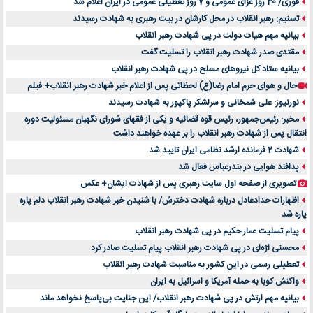
فوری/ 40 روز عزای عمومی و 7 روز تعطیلی عمومی در ایران اعلام شد
تسنیم: رهبر انقلاب در محل کارشان در بیت رهبری به شهادت رسیدند
بیانیه مهم هیات دولت در پی شهادت رهبر انقلاب
مقتدی صدر شهادت رهبر انقلاب را تسلیت گفت
بیانیه ستاد کل نیروهای مسلح در پی شهادت رهبر انقلاب
حال و هوای حرم امام رضا(ع) لحظاتی پس از اعلام خبر شهادت رهبر انقلاب+ فیلم
نورنیوز: علی شمخانی و سرلشکر پاکپور به شهادت رسیدند
مخبر: رئیس‌جمهور، رئیس قوه ‌قضائیه و یکی از فقهای شورای نگهبان مسئولیت دوره
انتقال پس ‌از شهادت رهبر انقلاب را بر عهده خواهند داشت
شهادت 2 فرمانده ارشد نظامی ایران تایید شد
پدافند هوایی در بندرعباس فعال شد
تصویری از صفحه اول سایت رهبری پس از شهادت ایشان+ عکس
اظهارات حدادعادل درباره شهادت دخترش/ با شنیدن خبر شهادت رهبر انقلاب دلم پاره
پاره شد
پیام تسلیت عمار حکیم در پی شهادت رهبر انقلاب
محسنی اژه‌ای در پی شهادت رهبر انقلاب پیام تسلیت صادر کرد
تعطیلی رسمی در این کشور به مناسبت شهادت رهبر انقلاب
واکنش کوبا به حمله آمریکا و اسرائیل به ایران
بیانیه مهم ارتش در پی شهادت رهبر انقلاب/ این جنایت بی‌پاسخ نخواهد ماند