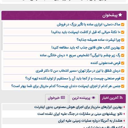
پیشخوان
ساک دستی؛ ابزاری ساده با تأثیر بزرگ در فروش
۱۰ نکتهٔ حیاتی که قبل از کاشت ایمپلنت باید بدانید!
چرا تیشرت ساده همیشه جذابه؟
بهترین کتاب های قانون جذب که باید مطالعه کنید!
رگ زیر چشم یا تیرگی؟ تشخیص سریع + درمان خانگی ساده
قرص ضدعفونی کننده
درمان شقاق با لیزر در مرکز تهران؛ مسیر انتخاب من تا دکتر قمری
فوم صنعتی چیست و از کجا باید آن را مستقیم از تولیدکننده تهیه کرد؟
جنس هر کدام از اجزای ایمپلنت دندان چیست؟ کدام متریال برای شما بهتر است؟
تولید لیوان کاغذی یک کسب‌ و کار پر سود و رو‌ به‌ رشد در بازار ایران
آخرین اخبار
پربیننده ترین
خبرخوان
درد زانو بعد از تمرین با تردمیل؟ شاید مشکل از این انتخاب باشد
بهترین ابزارهای متن‌باز برای اجرای هوش مصنوعی بدون اینترنت
آینده موسیقی هم‌اکنون در اینجاست
ناتو: پیشنهادی مبنی بر مشارکت در جنگ علیه ایران نشده است
بهترین راه تبلیغات کلینیک زیبایی و افزایش مشتری کدام است؟
هشدار به آمریکا درباره عملیات زمینی علیه ایران
مقایسه قالب آسترا با وودمارت و فلت‌سام (فارسی)
کنایه قالیباف به دولت ترامپ