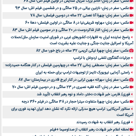
عکس؛ سفر در زمان؛ خانم بزرگ سریال ستایش در اولین فیلم اش؛ سال 68
عکس؛ سفر در زمان؛ نازنین بیاتی در 25 سالگی و در ششمین فیلم اش؛ سال 93
عکس؛ سفر زمان؛ چهرۀ آنا نعمتی 22 ساله در دومین فیلمش؛ سال 78
عکس؛ سفر زمان؛ مهراوه شریفی‌نیا در 8 سالگی در اولین فیلمش؛ دهۀ 60
عکس؛ سفر در زمان؛ الناز شاکردوست در 20 سالگی و در سومین فیلم اش؛ سال 83
پاسخ نماینده ایران به اظهارات کشورهای غربی در شورای امنیت سازمان ملل/حملات
آمریکا و اسرائیل جنایت جنگی و جنایت علیه بشریت است
عکس؛ سفر زمان؛ چهرۀ نیکی کریمی 32 ساله در باج خور؛ سال 82
جزئیات گفتگوی تلفنی اردوغان با ترامپ
عکس؛ سفر زمان؛ مصطفی زمانی 27 ساله در چهارمین فیلمش در کنار هنگامه حمیدزاده؛
راستی آزمایی نیویورک تایمز از توجیهات ترامپ برای حمله به ایران
عکس؛ سفر زمان؛ مهرانه مهین ترابی در کنار ایرج قادری در بیمارستان؛ سال 87
عکس؛ سفر در زمان؛ آتنه فقیه نصیری در 23 سالگی و در دومین فیلم اش؛ سال 70
فوری/ فارس: خبر شهادت دختر، داماد و نوه رهبر انقلاب تأیید شد
عکس؛ سفر زمان؛ چهرۀ متفاوت میترا حجار در 38 سالگی در فیلم 360 درجه
سناتور آمریکایی: ترامپ هیچ مدرکی ارائه نکرد که نشان دهد ایران تهدید فوری برای
آمریکا است
فوری/ رهبر انقلاب به شهادت رسیدند
لحظه اعلام خبر شهادت رهبر انقلاب از صداوسیما +فیلم