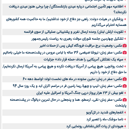
خرید سمعک کارکرده یا دست دوم | نکات مهم قبل از تصمیم‌گیری
اطلاعیه مهم تأمین اجتماعی درباره عیدی بازنشستگان/ چرا برخی هنوز عیدی دریافت
نکرده‌اند؟
خرید و فروش قطعات سرور دست دوم در ماهان شبکه ایرانیان
پزشکیان در هیئت دولت: راهی جز دفاع از خود نداشتیم/ ما به حاکمیت همه کشورهای
اهمیت انتخاب بهترین وکیل در سعادت آباد برای پرونده‌های حساس و کلان
همسایه احترام می‌گذاریم
۷ تاثیرات کامپیوتر در حوزه علوم زندگی و کاربردی
تقویت ارتش لبنان/ وعده ارسال نفربر و پشتیبانی عملیاتی از سوی فرانسه
لیفتراک صفر؛ راهنمای جامع خرید، قیمت و فروش در ایران
تشکیل چهارمین جلسه شورای موقت رهبری به ریاست رئیس‌جمهور
راهنمای جامع بهترین کفش ورزشی برای دویدن و استفاده روزمره | بررسی ۱۲ مدل برتر
عکس؛ وضعیت برج مراقبت فرودگاه کیش پس از حملات اخیر
عکس؛ سفر زمان؛ نیوشا ضیغمی 36 ساله با لباس عروس در پشت‌صحنه ما خیلی باحالیم
سپاه یک نفتکش آمریکایی را هدف حمله قرار داد+ جزئیات
تخت روانچی: هیچ پیامی از آمریکا دریافت نکرده و هیچ پیامی به آمریکا ارسال نکرده‌ایم/
ما حق دفاع از خود را داریم
عکس؛ سفر در زمان؛ متین ستوده در ماه های نخست تولد؛ اواسط دهه 60
عکس؛ سفر زمان؛ تیپ و چهرۀ ریما رامین فر در مراسم اکران ابد و یک روز؛ سال 94
لغو بیش از 23 هزار پرواز درپی جنگ آمریکا و اسرائیل علیه ایران
عکس؛ سفر زمان؛ نقی، ارسطو، هما و پنجعلی در حال تمرین دیالوگ در پشت‌صحنه
پایتخت
انفجارهای شدید در تل‌آویو
ناسا موشک ماه را تعمیر کرد
هیوندای از ربات آتش‌نشانش رونمایی کرد