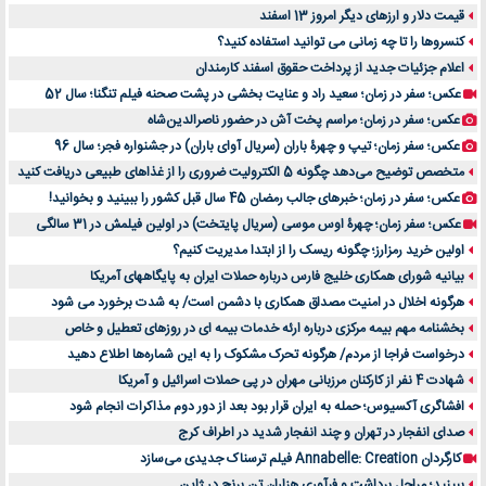
قیمت دلار و ارزهای دیگر امروز 13 اسفند
کنسروها را تا چه زمانی می توانید استفاده کنید؟
اعلام جزئیات جدید از پرداخت حقوق اسفند کارمندان
عکس؛ سفر در زمان؛ سعید راد و عنایت بخشی در پشت صحنه فیلم تنگنا؛ سال 52
عکس؛ سفر در زمان؛ مراسم پخت آش در حضور ناصرالدین‌شاه
عکس؛ سفر زمان؛ تیپ و چهرۀ باران (سریال آوای باران) در جشنواره فجر؛ سال 96
متخصص توضیح می‌دهد چگونه 5 الکترولیت ضروری را از غذاهای طبیعی دریافت کنید
عکس؛ سفر در زمان؛ خبرهای جالب رمضان 45 سال قبل کشور را ببینید و بخوانید!
عکس؛ سفر زمان؛ چهرۀ اوس موسی (سریال پایتخت) در اولین فیلمش در 31 سالگی
اولین خرید رمزارز؛ چگونه ریسک را از ابتدا مدیریت کنیم؟
بیانیه شورای همکاری خلیج فارس درباره حملات ایران به پایگاههای آمریکا
هرگونه اخلال در امنیت مصداق همکاری با دشمن است/ به شدت برخورد می شود
بخشنامه مهم بیمه مرکزی درباره ارئه خدمات بیمه ای در روزهای تعطیل و خاص
درخواست فراجا از مردم/ هرگونه تحرک مشکوک را به این شماره‌ها اطلاع دهید
شهادت 4 نفر از کارکنان مرزبانی مهران در پی حملات اسرائیل و آمریکا
افشاگری آکسیوس؛ حمله به ایران قرار بود بعد از دور دوم مذاکرات انجام شود
صدای انفجار در تهران و چند انفجار شدید در اطراف کرج
کارگردان Annabelle: Creation فیلم ترسناک جدیدی می‌سازد
ببینید؛ مراحل برداشت و فرآوری هزاران تن برنج در ژاپن