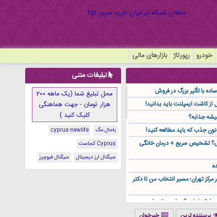
خودرو
رپورتاژ
بازارهای مالی
تبلیغات متنی
ده با تأثیر بزرگ در فروش
محل تبلیغ شما (یک ماهه 200
هزار تومان - جهت هماهنگی
کلیک کنید )
یشه جذابه؟
نون جذب که باید مطالعه کنید!
باحال مگ
cyprus-newlife
گی؟ تشخیص سریع + درمان خانگی
Cyprus کجاست
سیگنال ارز دیجیتال
سیگنال فیوچرز
ه
ر مرکز تهران؛ مسیر انتخاب من تا دکتر
ز کجا باید آن را مستقیم از
پربیننده ترین
خبرخوان