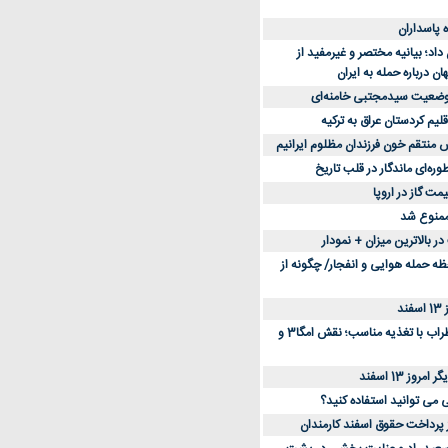
د؛ بیانیه مختصر و غیرمفید از
ان درباره حمله به ایران
 وضعیت سیدمجتبی خامنه‌ای
لیم کردستان عراق به ترکیه
س منتقم خون فرزندان مظلوم ایرانیم
طوره‌ای ماندگار در قلب تاریخ
ممنوع شد
 بالاترین میزان + نمودار
حظه حمله هوایی و انفجار/ چگونه از
د
کاهش استرس و اضطراب با تغذیه مناسب؛ نقش امگا3 و
وز 13 اسفند
ی می توانید استفاده کنید؟
ز پرداخت حقوق اسفند کارمندان