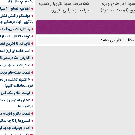
یک فیلم؛ سال 87
۵۵ سود!! در طرح ویژه
۵۵ درصد سود تتری! (کسب
اطلاعیه شماره 14 سپاه پاسداران
ین (فرصت محدود)
درآمد از دارایی تتری)
یونسکو واکنش نشان دا
بالاترین نهاد فرهنگی جه
رد شایعات مربوط به
توقف انتقال نفت از اق
ن مطلب نظر می دهید
قالیباف: تا آخرین نف
امام خامنه‌ای (ره) اس
افزایش 50 درصدی قیمت گاز در اروپا
صادرات سیب‌زمینی 
قیمت نفت خام برنت در
4 اشتباه کشنده در ل
خود محافظت کنیم؟
قیمت طلا وسکه امروز 13 اسفن
ویتامین‌ها
قیمت دلار و ارزهای دیگر امر
کنسروها را تا چه زمان
اعلام جزئیات جدید ا