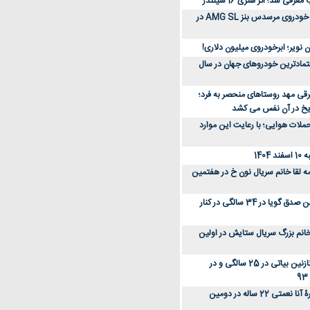
رفی شد؛ اثر هنری 16 سیلندر
ببینید؛ مراحل ساخت خودروی مرسدس بنز AMG SL در
 نویر؛ ابرخودروی میلیون دلاری!
عتمادترین خودروهای جهان در سال
رقی مهد روستاهای منحصر به فرد؛
ریخ در آن نفس می کشد
لات هوایی؛ با رعایت این موارد
140
ه لقا خانم سریال نون خ در هفتمین
عکس؛ سفر زمان؛ نگین صدق گویا در 34 سالگی در کنار
انم بزرگ سریال ستایش در اولین
عکس؛ سفر در زمان؛ نازنین بیاتی در 25 سالگی و در
عکس؛ سفر زمان؛ چهرۀ آنا نعمتی 22 ساله در دومین