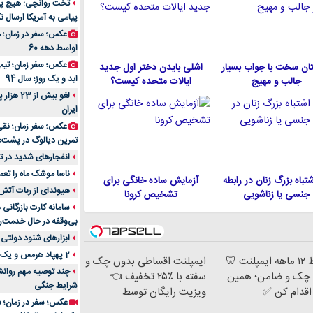
تخت روانچی: هیچ پیا
پیامی به آمریکا ارسال نک
راهنمای جامع بهتری
روزمره | بررسی ۱۲ مدل برتر
عکس؛ سفر در زمان؛ 
اواسط دهه 60
عکس؛ سفر زمان؛ تیپ 
ان سخت با جواب بسیار
اشلی بایدن دختر اول جدید
ابد و یک روز؛ سال 94
جالب و مهیج
ایالات متحده كيست؟
لغو بیش 
ایران
عکس؛ سفر زمان؛ نقی
تمرین دیالوگ در پشت‌
انفجارهای شدید در تل
ناسا موشک ماه را تعمی
 اشتباه بزرگ زنان در رابطه
آزمایش ساده خانگی برای
هیوندای از ربات آتش
جنسی یا زناشویی
تشخیص کرونا
سامانه کارت بازرگانی
بی‌وقفه در حال خدمت‌ر
ابزارهای شنود دولتی 
2 پهپاد هرمس و یک پهپاد MQ9 در اصفهان منهدم شد
اقساط ۱۲ ماهه ایمپلنت 🦷
ایمپلنت اقساطی بدون چک و
چند توصیه مهم روانشن
چک و ضامن؛ همین
سفته با ٪۲۵ تخفیف 👈
شرایط جنگی
 اقدام کن ✅
ویزیت رایگان توسط
عکس؛ سفر در زمان؛ س
متخصص