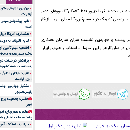
جنس هر کدام از اج
بهترین ابزارهای متن
متریال برای شما بهتر 
باط نوشت: « اگر تا دیروز فقط "همکار" کشورهای عضو
اینترنت
تولید لیوان کاغذی یک
هید رئیسی "شریک در تصمیم‌گیری" اعضای این سازوکار
ناتو: پیشنهادی مبنی 
بازار ایران
است
درد زانو بعد از تمری
هشدار به آمریکا دربار
انتخاب باشد
ن در بیست و چهارمین نشست سران سازمان همکاری
کنایه قالیباف به دول
آینده موسیقی هم‌اک
 در سازوکارهای این سازمان، انتخاب راهبردی ایران
اطلاعیه مهم تأمین اج
بهترین راه تبلیغات 
برخی هنوز عیدی دریافت 
»
است؟
پزشکیان در هیئت دول
به حاکمیت همه کشورهای
مقایسه قالب آسترا 
تقویت ارتش لبنان/ وع
خرید سمعک کارکرده 
سوی فرانسه
تصمیم‌گیری
تشکیل چهارمین جلسه
خرید و فروش قطعات
رئیس‌جمهور
ایرانیان
عکس؛ وضعیت برج مر
اهمیت انتخاب بهتری
اخیر
پرونده‌های حساس و کل
۷ تاثیرات کامپیوتر در حوزه علوم زندگی و کاربردی
پشت‌صحنه ما خیلی باح
لیفتراک صفر؛ راهنم
سپاه یک نفتکش آمریک
ایران