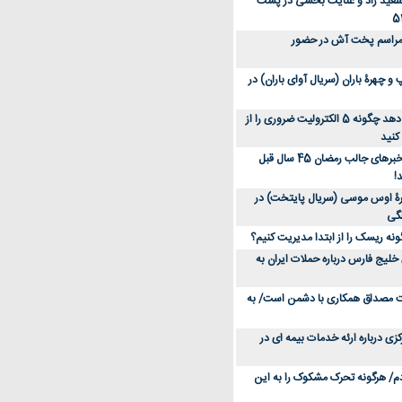
سعید راد و عنایت بخشی در پشت
 مراسم پخت آش در حضور
 چهرۀ باران (سریال آوای باران) در
متخصص توضیح می‌دهد چگونه 5 الکترولیت ضروری را از
کنید
عکس؛ سفر در زمان؛ خبرهای جالب رمضان 45 سال قبل
!
ۀ اوس موسی (سریال پایتخت) در
ونه ریسک را از ابتدا مدیریت کنیم؟
خلیج فارس درباره حملات ایران به
یت مصداق همکاری با دشمن است/ به
زی درباره ارئه خدمات بیمه ای در
دم/ هرگونه تحرک مشکوک را به این