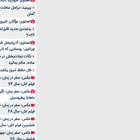
تصاویر؛ مروارید نایاب مع
آلمان
تصاویر؛ بوگاتی شیرون
رده‌بندی جدید قابل‌ا
2026
تصاویر؛ آذربایجان ش
چراغیل؛ روستایی که تا
نکات نجات‌بخش در حم
ساده، سالم بمانید
فال حافظ امروز یکشنبه 10 اسفند 4
عکس؛ سفر در زمان؛ م
فیلم اش؛ سال 76
ماهایا پطروسیان
عکس؛ سفر در زمان؛ خ
فیلم اش؛ سال 68
ششمین فیلم اش؛ سال 93
فیلمش؛ سال 78