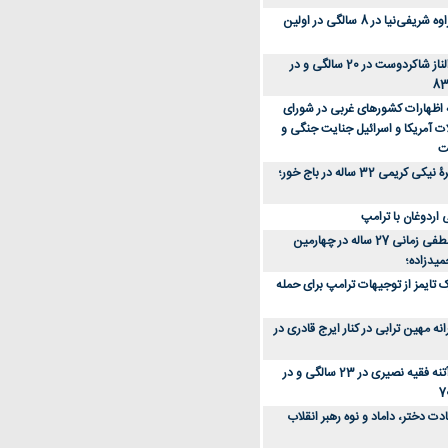
عکس؛ سفر زمان؛ مهراوه شریفی‌نیا در 8 سالگی در اولین
عکس؛ سفر در زمان؛ الناز شاکردوست در 20 سالگی و در
ه اظهارات کشورهای غربی در شورای
ت آمریکا و اسرائیل جنایت جنگی و
ت
عکس؛ سفر زمان؛ چهرۀ نیکی کریمی 32 ساله در باج خور؛
اردوغان با ترامپ
عکس؛ سفر زمان؛ مصطفی زمانی 27 ساله در چهارمین
میدزاده؛
 تایمز از توجیهات ترامپ برای حمله
ه مهین ترابی در کنار ایرج قادری در
عکس؛ سفر در زمان؛ آتنه فقیه نصیری در 23 سالگی و در
ت دختر، داماد و نوه رهبر انقلاب