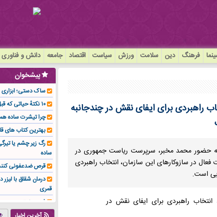
نما
فرهنگ
دین
سلامت
ورزش
سیاست
اقتصاد
جامعه
دانش و فناوری
پیشخوان
ساک دستی؛ ابزاری سا
۱۰ نکتهٔ حیاتی که قبل از کاشت ایمپلنت باید بدانید!
اب راهبردی برای ایفای نقش در چندجانبه
چرا تیشرت ساده هم
بهترین کتاب های قا
رگ زیر چشم یا تیر
 به حضور محمد مخبر، سرپرست ریاست جمهوری در
ساده
عال در سازوکارهای این سازمان، انتخاب راهبردی
قرص ضدعفونی کنند
ایی است.
درمان شقاق با لیزر د
قمری
فوم صنعتی چیست و ا
تولیدکننده تهیه کرد؟
آخرین اخبار