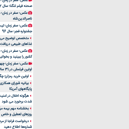
عکس؛ سفر در زمان؛ 
صحنه فیلم تنگنا؛ سال 52
عکس؛ سفر در زمان؛
ناصرالدین‌شاه
عکس؛ سفر زمان؛ تیپ و
جشنواره فجر؛ سال 96
غذاهای طبیعی دریافت 
کشور را ببینید و بخوانید
عکس؛ سفر زمان؛ چهر
اولین فیلمش در 31 سالگی
اولین خرید رمزارز؛ چگ
بیانیه شورای همکاری 
پایگاههای آمریکا
هرگونه اخلال در امن
شدت برخورد می شود
بخشنامه مهم بیمه مرک
روزهای تعطیل و خاص
درخواست فراجا از مر
شماره‌ها اطلاع دهید