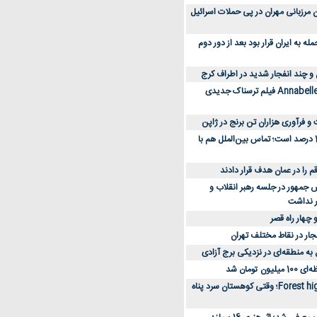
 کارکنان مرزبانی مهران در پی حملات اسرائیل
 به ایران قرار بود بعد از دور دوم
 و چند انفجار شدید در اطراف کرج
کارگردان Annabelle: Creation فیلم ترسناک جدیدی
 و فرآوری هزاران تن برنج در ژاپن
دسترسی به اینترنت 1 درصد است؛ تماس بین‌الملل هم با
جمهور در جلسه رهبر انقلاب و
ر نداشت
 چهار راه قصر
جار در نقاط مختلف تهران
 به منطقه‌ای در نزدیکی برج آزادی
تومان شد
نقد و بررسی فیلم Forest high؛ وقتی کوهستان سرد پناه