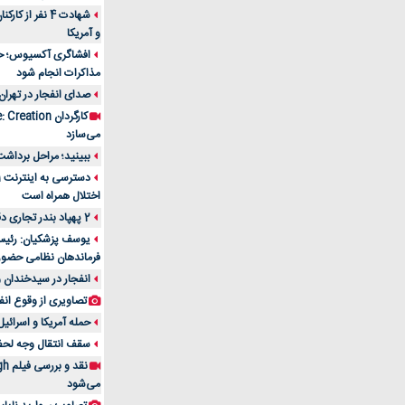
شهادت 4 نفر از
و آمریکا
افشاگری آکسیوس؛ حمله
مذاکرات انجام شود
صدای انفجار در تهران
می‌سازد
ببینید؛ مراحل برداشت
اختلال همراه است
2 پهپاد بندر تجاری دقم را در عمان هدف قرار دادند
یوسف پزشکیان: رئیس 
فرماندهان نظامی حضو
انفجار در سیدخندان و
تصاویری از وقوع انف
حمله آمریکا و اسرائیل
سقف انتقال وجه لحظه‌ای 100 میلیون 
می‌شود