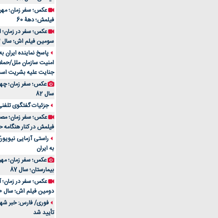
فیلمش؛ دهۀ 60
سومین فیلم اش؛ سال 83
پاسخ نماینده ایران ب
امنیت سازمان ملل/حملا
جنایت علیه بشریت اس
سال 82
جزئیات گفتگوی تلفنی 
فیلمش در کنار هنگامه ح
راستی آزمایی نیویورک
به ایران
عکس؛ سفر زمان؛ مهران
بیمارستان؛ سال 87
دومین فیلم اش؛ سال 70
فوری/ فارس: خبر شهاد
تأیید شد