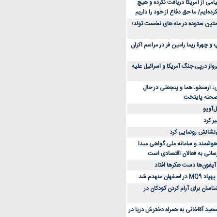
می از آمریکا دریافت نکرده و هیچ
رده‌ایم/ ما حق دفاع از خود را داریم
ن کفش ورزشی برای دویدن و استفاده
متین ستوده در ماه های نخست تولد؛
و چهرۀ ریما رامین فر در مراسم اکران
از 23 هزار پرواز درپی جنگ آمریکا و اسرائیل علیه
، ارسطو، هما و پنجعلی در حال
صحنه پایتخت
‌آویو
ر کرد
‌نشانش رونمایی کرد
 هوشمند و سامانه ملی گواهی مبدا
سانی به فعالان اقتصادی است
آیفون‌ها دست هکرها افتاد
اسان برای آرام کردن کودکان در
عید آقاخانی به همراه دخترش دریا در