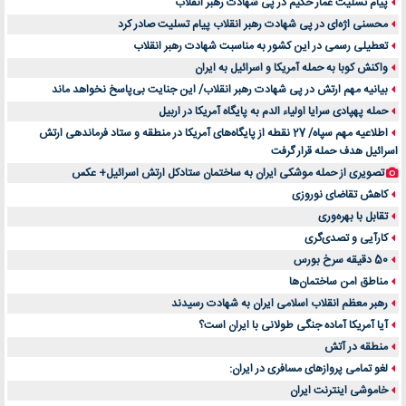
پیام تسلیت عمار حکیم در پی شهادت رهبر انقلاب
محسنی اژه‌ای در پی شهادت رهبر انقلاب پیام تسلیت صادر کرد
تعطیلی رسمی در این کشور به مناسبت شهادت رهبر انقلاب
واکنش کوبا به حمله آمریکا و اسرائیل به ایران
بیانیه مهم ارتش در پی شهادت رهبر انقلاب/ این جنایت بی‌پاسخ نخواهد ماند
حمله پهپادی سرایا اولیاء الدم به پایگاه آمریکا در اربیل
اطلاعیه مهم سپاه/ 27 نقطه از پایگاه‌های آمریکا در منطقه و ستاد فرماندهی ارتش
اسرائیل هدف حمله قرار گرفت
تصویری از حمله موشکی ایران به ساختمان ستادکل ارتش اسرائیل+ عکس
کاهش تقاضای نوروزی
تقابل با بهره‌وری
کارآیی و تصدی‌گری
50 دقیقه سرخ بورس
مناطق امن ساختمان‌ها
رهبر معظم انقلاب اسلامی ایران به شهادت رسیدند
آیا آمریکا آماده جنگی طولانی با ایران است؟
منطقه در آتش
لغو تمامی پروازهای مسافری در ایران:
خاموشی اینترنت ایران