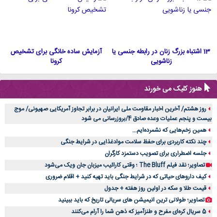
13 اشتباه بزرگ زنان در رابطه جنسی یا
آزمایش ساده خانگی برای تشخیص
زناشویی
کرونا
هنوز کلیک می خورند
روز هشتم/ آخرین اخبار مقاومت ملی ایرانیان در برابر تجاوز آمریکایی صهیونی/ موج
بیست و پنجم عملیات وعده صادق 4/بروزرسانی می شود
همین زخم‌هایی که نشمرده‌ایم...
چند نکته کاربردی برای حفظ سلامت موادغذایی در شرایط جنگی
جلسه اضطراری برای تصویب دستمزد کارگران
تصاویر؛ نقد فیلم The Bluff ؛ وقتی کارائیب میزبان جان ویک می‌شود
کیف داروهای حیاتی که در شرایط جنگی باید تهیه کنید + اقلام ضروری
قیمت طلا و سکه در اولین روز هفته + جدول
تصاویر؛ طولانی ترین انیمیشن های سریالی تاریخ که باید ببینید
5 سریال کره‌ای مفرح و طنزآمیز که ذهن شما را آرام می‌کنند