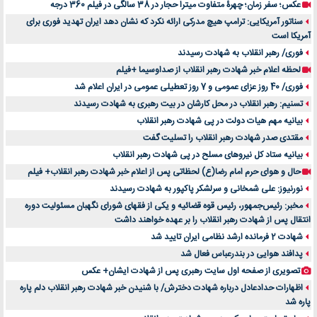
عکس؛ سفر زمان؛ چهرۀ متفاوت میترا حجار در 38 سالگی در فیلم 360 درجه
سناتور آمریکایی: ترامپ هیچ مدرکی ارائه نکرد که نشان دهد ایران تهدید فوری برای
آمریکا است
فوری/ رهبر انقلاب به شهادت رسیدند
لحظه اعلام خبر شهادت رهبر انقلاب از صداوسیما +فیلم
فوری/ 40 روز عزای عمومی و 7 روز تعطیلی عمومی در ایران اعلام شد
تسنیم: رهبر انقلاب در محل کارشان در بیت رهبری به شهادت رسیدند
بیانیه مهم هیات دولت در پی شهادت رهبر انقلاب
مقتدی صدر شهادت رهبر انقلاب را تسلیت گفت
بیانیه ستاد کل نیروهای مسلح در پی شهادت رهبر انقلاب
حال و هوای حرم امام رضا(ع) لحظاتی پس از اعلام خبر شهادت رهبر انقلاب+ فیلم
نورنیوز: علی شمخانی و سرلشکر پاکپور به شهادت رسیدند
مخبر: رئیس‌جمهور، رئیس قوه ‌قضائیه و یکی از فقهای شورای نگهبان مسئولیت دوره
انتقال پس ‌از شهادت رهبر انقلاب را بر عهده خواهند داشت
شهادت 2 فرمانده ارشد نظامی ایران تایید شد
پدافند هوایی در بندرعباس فعال شد
تصویری از صفحه اول سایت رهبری پس از شهادت ایشان+ عکس
اظهارات حدادعادل درباره شهادت دخترش/ با شنیدن خبر شهادت رهبر انقلاب دلم پاره
پاره شد