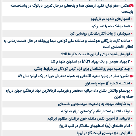
عکس؛ سفر زمان؛ نقی، ارسطو، هما و پنجعلی در حال تمرین دیالوگ در پشت‌صحنه
پایتخت
انفجارهای شدید در تل‌آویو
ناسا موشک ماه را تعمیر کرد
هیوندای از ربات آتش‌نشانش رونمایی کرد
سامانه کارت بازرگانی هوشمند و سامانه ملی گواهی مبدا بی‌وقفه در حال خدمت‌رسانی به
فعالان اقتصادی است
ابزارهای شنود دولتی آیفون‌ها دست هکرها افتاد
2 پهپاد هرمس و یک پهپاد MQ9 در اصفهان منهدم شد
چند توصیه مهم روانشناسان برای آرام کردن کودکان در شرایط جنگی
عکس؛ سفر در زمان؛ سعید آقاخانی به همراه دخترش دریا در یک فیلم؛ سال 87
اطلاعیه شماره 14 سپاه پاسداران
یونسکو واکنش نشان داد؛ بیانیه مختصر و غیرمفید از بالاترین نهاد فرهنگی جهان درباره
حمله به ایران
رد شایعات مربوط به وضعیت سیدمجتبی خامنه‌ای
توقف انتقال نفت از اقلیم کردستان عراق به ترکیه
قالیباف: تا آخرین نفس منتقم خون فرزندان مظلوم ایرانیم
امام خامنه‌ای (ره) اسطوره‌ای ماندگار در قلب تاریخ
افزایش 50 درصدی قیمت گاز در اروپا