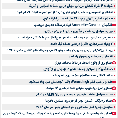
شهادت 4 نفر از کارکنان مرزبانی مهران در پی حملات اسرائیل و آمریکا
افشاگری آکسیوس؛ حمله به ایران قرار بود بعد از دور دوم مذاکرات انجام شود
صدای انفجار در تهران و چند انفجار شدید در اطراف کرج
کارگردان Annabelle: Creation فیلم ترسناک جدیدی می‌سازد
ببینید؛ مراحل برداشت و فرآوری هزاران تن برنج در ژاپن
دسترسی به اینترنت 1 درصد است؛ تماس بین‌الملل هم با اختلال همراه است
2 پهپاد بندر تجاری دقم را در عمان هدف قرار دادند
یوسف پزشکیان: رئیس جمهور در جلسه رهبر انقلاب و فرماندهان نظامی حضور نداشت
انفجار در سیدخندان و چهار راه قصر
تصاویری از وقوع انفجار در نقاط مختلف تهران
حمله آمریکا و اسرائیل به منطقه‌ای در نزدیکی برج آزادی
سقف انتقال وجه لحظه‌ای 100 میلیون تومان شد
نقد و بررسی فیلم Forest high؛ وقتی کوهستان سرد پناه می‌شود
تصاویر؛ مروارید نایاب معرفی شد؛ اثر هنری 16 سیلندر
ببینید؛ مراحل ساخت خودروی مرسدس بنز AMG SL در آلمان
تصاویر؛ بوگاتی شیرون نویر؛ ابرخودروی میلیون دلاری!
رده‌بندی جدید قابل‌اعتمادترین خودروهای جهان در سال 2026
تصاویر؛ آذربایجان شرقی مهد روستاهای منحصر به فرد؛ چراغیل؛ روستایی که تاریخ در آن