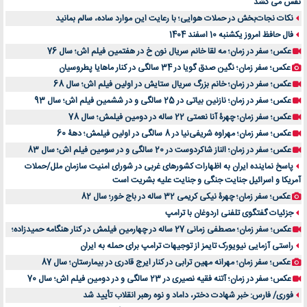
نفس می کشد
نکات نجات‌بخش در حملات هوایی؛ با رعایت این موارد ساده، سالم بمانید
فال حافظ امروز یکشنبه 10 اسفند 1404
عکس؛ سفر در زمان؛ مه لقا خانم سریال نون خ در هفتمین فیلم اش؛ سال 76
عکس؛ سفر زمان؛ نگین صدق گویا در 34 سالگی در کنار ماهایا پطروسیان
عکس؛ سفر در زمان؛ خانم بزرگ سریال ستایش در اولین فیلم اش؛ سال 68
عکس؛ سفر در زمان؛ نازنین بیاتی در 25 سالگی و در ششمین فیلم اش؛ سال 93
عکس؛ سفر زمان؛ چهرۀ آنا نعمتی 22 ساله در دومین فیلمش؛ سال 78
عکس؛ سفر زمان؛ مهراوه شریفی‌نیا در 8 سالگی در اولین فیلمش؛ دهۀ 60
عکس؛ سفر در زمان؛ الناز شاکردوست در 20 سالگی و در سومین فیلم اش؛ سال 83
پاسخ نماینده ایران به اظهارات کشورهای غربی در شورای امنیت سازمان ملل/حملات
آمریکا و اسرائیل جنایت جنگی و جنایت علیه بشریت است
عکس؛ سفر زمان؛ چهرۀ نیکی کریمی 32 ساله در باج خور؛ سال 82
جزئیات گفتگوی تلفنی اردوغان با ترامپ
عکس؛ سفر زمان؛ مصطفی زمانی 27 ساله در چهارمین فیلمش در کنار هنگامه حمیدزاده؛
راستی آزمایی نیویورک تایمز از توجیهات ترامپ برای حمله به ایران
عکس؛ سفر زمان؛ مهرانه مهین ترابی در کنار ایرج قادری در بیمارستان؛ سال 87
عکس؛ سفر در زمان؛ آتنه فقیه نصیری در 23 سالگی و در دومین فیلم اش؛ سال 70
فوری/ فارس: خبر شهادت دختر، داماد و نوه رهبر انقلاب تأیید شد