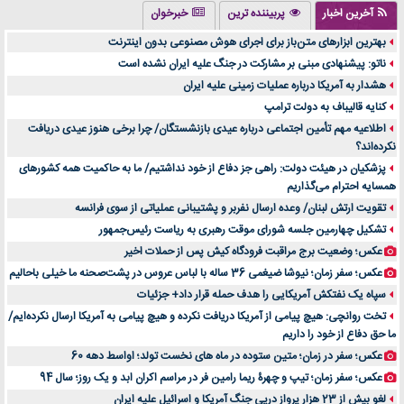
تولید لیوان کاغذی یک کسب‌ و کار پر سود و رو‌ به‌ رشد در بازار ایران
آخرین اخبار
پربیننده ترین
خبرخوان
درد زانو بعد از تمرین با تردمیل؟ شاید مشکل از این انتخاب باشد
بهترین ابزارهای متن‌باز برای اجرای هوش مصنوعی بدون اینترنت
آینده موسیقی هم‌اکنون در اینجاست
ناتو: پیشنهادی مبنی بر مشارکت در جنگ علیه ایران نشده است
بهترین راه تبلیغات کلینیک زیبایی و افزایش مشتری کدام است؟
هشدار به آمریکا درباره عملیات زمینی علیه ایران
مقایسه قالب آسترا با وودمارت و فلت‌سام (فارسی)
کنایه قالیباف به دولت ترامپ
خرید سمعک کارکرده یا دست دوم | نکات مهم قبل از تصمیم‌گیری
اطلاعیه مهم تأمین اجتماعی درباره عیدی بازنشستگان/ چرا برخی هنوز عیدی دریافت
نکرده‌اند؟
خرید و فروش قطعات سرور دست دوم در ماهان شبکه ایرانیان
پزشکیان در هیئت دولت: راهی جز دفاع از خود نداشتیم/ ما به حاکمیت همه کشورهای
اهمیت انتخاب بهترین وکیل در سعادت آباد برای پرونده‌های حساس و کلان
همسایه احترام می‌گذاریم
۷ تاثیرات کامپیوتر در حوزه علوم زندگی و کاربردی
تقویت ارتش لبنان/ وعده ارسال نفربر و پشتیبانی عملیاتی از سوی فرانسه
لیفتراک صفر؛ راهنمای جامع خرید، قیمت و فروش در ایران
تشکیل چهارمین جلسه شورای موقت رهبری به ریاست رئیس‌جمهور
راهنمای جامع بهترین کفش ورزشی برای دویدن و استفاده روزمره | بررسی ۱۲ مدل برتر
عکس؛ وضعیت برج مراقبت فرودگاه کیش پس از حملات اخیر
عکس؛ سفر زمان؛ نیوشا ضیغمی 36 ساله با لباس عروس در پشت‌صحنه ما خیلی باحالیم
سپاه یک نفتکش آمریکایی را هدف حمله قرار داد+ جزئیات
تخت روانچی: هیچ پیامی از آمریکا دریافت نکرده و هیچ پیامی به آمریکا ارسال نکرده‌ایم/
ما حق دفاع از خود را داریم
عکس؛ سفر در زمان؛ متین ستوده در ماه های نخست تولد؛ اواسط دهه 60
عکس؛ سفر زمان؛ تیپ و چهرۀ ریما رامین فر در مراسم اکران ابد و یک روز؛ سال 94
لغو بیش از 23 هزار پرواز درپی جنگ آمریکا و اسرائیل علیه ایران