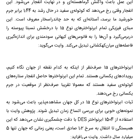
این عمل باعث واکنش گرماهسته‌ای و در نهایت انفجار می‌شود. این
انفجار وقتی رخ می‌دهد که کوتوله‌ی سفید در حال رشد به 1٫44 برابر جرم
خورشید ما برسد، آستانه‌ای که به حد چاندراسخار معروف است. این
مبنای فیزیکی تمام ابرنواخترهای نوع 1a با درخشش نسبتا پیوسته را
دربرمی‌گیرد و آن‌ها را به فانوس‌های کیهانی سودمندی برای اندازه‌گیری
فاصله‌های میان‌کهکشانی تبدیل می‌کند. وایت می‌گوید:
ابرنواخترهای 1a صرف‌نظر از اینکه به کدام نقطه از جهان نگاه کنیم،
رویدادهای یکسانی هستند. تمام این ابرنواخترها حاصل انفجار ستاره‌های
کوتوله‌ی سفید هستند که معمولا تقریبا صرف‌نظر از موقعیت در جرم
یکسانی رخ می‌دهند.
ثبات ابرنواخترهای نوع 1a در کل جهان مشاهده‌پذیر، باعث می‌شود به
نمونه‌های خوبی برای بررسی اتساع زمان تبدیل شوند. پژوهش وایت با
استفاده از 1504 ابرنواختر DES با دقت چشمگیری نشان می‌دهد که این
همبستگی تا انتقال به سرخ 1٫2 صادق است، یعنی زمانی که جهان تنها 5
میلیارد سال داشت. وایت می‌افزاید: