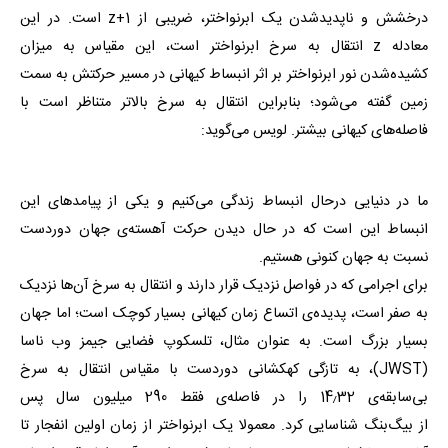
درخشش و ناپدیدشدن یک ابرنواختر، ضریبی از 1+z است. در این
معادله z انتقال به سرخ ابرنواختر است، این مقیاس به میزان
کشیده‌شدن نور ابرنواختر بر اثر انبساط کیهانی در مسیر حرکتش به سمت
زمین گفته می‌شود؛ بنابراین انتقال به سرخ بالاتر متناظر است با
فاصله‌های کیهانی بیشتر. لویس می‌گوید:
ما در دنیایی در‌حال انبساط زندگی می‌کنیم و یکی از پیامدهای این
انبساط این است که در حال دیدن حرکت آهسته‌ی جهان دوردست
نسبت به جهان کنونی هستیم.
برای اجرامی که در فواصل نزدیک قرار دارند و انتقال به سرخ آن‌ها نزدیک
به صفر است، پدیده‌ی اتساع زمان کیهانی بسیار کوچک است؛ اما جهان
بسیار بزرگ است. به عنوان مثال، تلسکوپ فضایی جیمز وب ناسا
(JWST)، به تازگی کهکشانی دوردست با مقیاس انتقال به سرخ
بی‌سابقه‌ی 14٫32 را در فاصله‌ی فقط 290 میلیون سال پس
از بیگ‌بنگ شناسایی کرد. معمولا یک ابرنواختر از زمان اولین انفجار تا