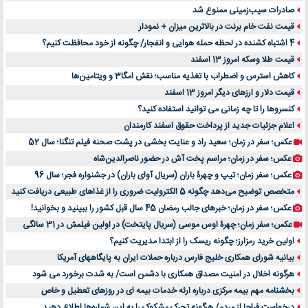
صادرات سیب‌زمینی ممنوع شد
قیمت نفت خام برنت در بالاترین میزان + نمودار
4 اشتباه کشنده در لحظه حمله هوایی و انفجار/ چگونه از خود محافظت کنیم؟
قیمت طلا وسکه امروز 13 اسفند
کاهش استرس و اضطراب با تغذیه مناسب؛ نقش امگا3 و ویتامین‌ها
قیمت دلار و ارزهای دیگر امروز 13 اسفند
کنسروها را تا چه زمانی می توانید استفاده کنید؟
اعلام جزئیات جدید از پرداخت حقوق اسفند کارمندان
عکس؛ سفر در زمان؛ سعید راد و عنایت بخشی در پشت صحنه فیلم تنگنا؛ سال 52
عکس؛ سفر در زمان؛ مراسم پخت آش در حضور ناصرالدین‌شاه
عکس؛ سفر زمان؛ تیپ و چهرۀ باران (سریال آوای باران) در جشنواره فجر؛ سال 96
متخصص توضیح می‌دهد چگونه 5 الکترولیت ضروری را از غذاهای طبیعی دریافت کنید
عکس؛ سفر در زمان؛ خبرهای جالب رمضان 45 سال قبل کشور را ببینید و بخوانید!
عکس؛ سفر زمان؛ چهرۀ اوس موسی (سریال پایتخت) در اولین فیلمش در 31 سالگی
اولین خرید رمزارز؛ چگونه ریسک را از ابتدا مدیریت کنیم؟
بیانیه شورای همکاری خلیج فارس درباره حملات ایران به پایگاههای آمریکا
هرگونه اخلال در امنیت مصداق همکاری با دشمن است/ به شدت برخورد می شود
بخشنامه مهم بیمه مرکزی درباره ارئه خدمات بیمه ای در روزهای تعطیل و خاص
درخواست فراجا از مردم/ هرگونه تحرک مشکوک را به این شماره‌ها اطلاع دهید