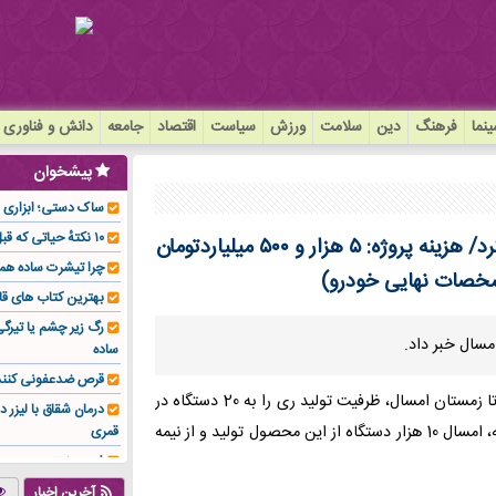
نما
فرهنگ
دین
سلامت
ورزش
سیاست
اقتصاد
جامعه
دانش و فناوری
پیشخوان
ساک دستی؛ ابزاری سا
۱۰ نکتهٔ حیاتی که قبل از کاشت ایمپلنت باید بدانید!
ایران خودرو زمان فروش خودرو جدید ری را را اعلام کرد/ هزینه پروژه: ۵ هزار و ۵۰۰ میلیاردتومان
چرا تیشرت ساده هم
بهترین کتاب های قا
رگ زیر چشم یا تیر
مسال خبر داد.
ساده
قرص ضدعفونی کنند
معاون تحقیقات، طراحی و تکوین محصول ایران خودرو، اعلام کرد: تا زمستان امسال، ظرفیت تولید ری را به 20 دستگاه در
درمان شقاق با لیزر د
ساعت افزایش خواهد یافت و بر اساس برنامه‌ریزی‌های صورت گرفته، امسال 10 هزار دستگاه از این محصول تولید و از نیمه
قمری
فوم صنعتی چیست و ا
تولیدکننده تهیه کرد؟
آخرین اخبار