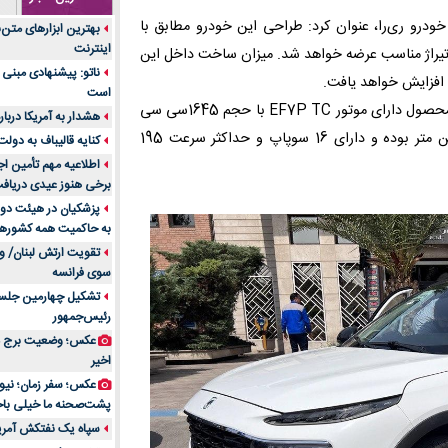
جنس هر کدام از اج
رو ری‌را، عنوان کرد: طراحی این خودرو مطابق با
بهترین ابزارهای متن
متریال برای شما بهتر 
اینترنت
ر تیراژ مناسب عرضه خواهد شد. میزان ساخت داخل این
تولید لیوان کاغذی یک
ناتو: پیشنهادی مبنی 
بازار ایران
است
وی با اشاره به مشخصات فنی خودروی ری‌را، خاطرنشان کرد: این محصول دارای موتور EF7P TC با حجم 1645سی سی
درد زانو بعد از تمری
هشدار به آمریکا دربار
انتخاب باشد
و توان 160 اسب بخار است. حداکثر گشتاور این خودرو 240 نیوتن متر بوده و دارای 16 سوپاپ و حداکثر سرعت 195
کنایه قالیباف به دول
آینده موسیقی هم‌اک
اطلاعیه مهم تأمین اج
بهترین راه تبلیغات 
برخی هنوز عیدی دریافت 
است؟
پزشکیان در هیئت دول
به حاکمیت همه کشورهای
مقایسه قالب آسترا 
تقویت ارتش لبنان/ وع
خرید سمعک کارکرده 
سوی فرانسه
تصمیم‌گیری
تشکیل چهارمین جلسه
خرید و فروش قطعات
رئیس‌جمهور
ایرانیان
عکس؛ وضعیت برج مر
اهمیت انتخاب بهتری
اخیر
پرونده‌های حساس و کل
۷ تاثیرات کامپیوتر در حوزه علوم زندگی و کاربردی
پشت‌صحنه ما خیلی باح
لیفتراک صفر؛ راهنم
سپاه یک نفتکش آمریک
ایران