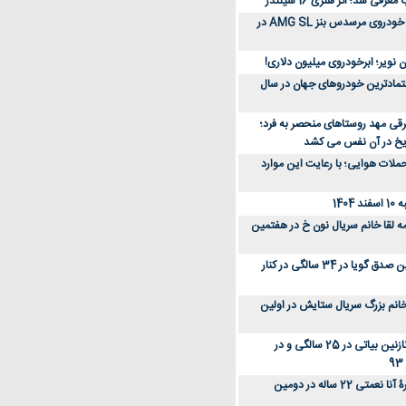
رفی شد؛ اثر هنری 16 سیلندر
ببینید؛ مراحل ساخت خودروی مرسدس بنز AMG SL در
 نویر؛ ابرخودروی میلیون دلاری!
عتمادترین خودروهای جهان در سال
رقی مهد روستاهای منحصر به فرد؛
ریخ در آن نفس می کشد
لات هوایی؛ با رعایت این موارد
140
ه لقا خانم سریال نون خ در هفتمین
عکس؛ سفر زمان؛ نگین صدق گویا در 34 سالگی در کنار
انم بزرگ سریال ستایش در اولین
عکس؛ سفر در زمان؛ نازنین بیاتی در 25 سالگی و در
عکس؛ سفر زمان؛ چهرۀ آنا نعمتی 22 ساله در دومین