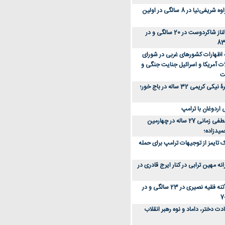
عکس؛ سفر زمان؛ مهراوه شریفی‌نیا در 8 سالگی در اولین
عکس؛ سفر در زمان؛ الناز شاکردوست در 20 سالگی و در
ه اظهارات کشورهای غربی در شورای
ت آمریکا و اسرائیل جنایت جنگی و
ت
عکس؛ سفر زمان؛ چهرۀ نیکی کریمی 32 ساله در باج خور؛
اردوغان با ترامپ
عکس؛ سفر زمان؛ مصطفی زمانی 27 ساله در چهارمین
میدزاده؛
 تایمز از توجیهات ترامپ برای حمله
ه مهین ترابی در کنار ایرج قادری در
عکس؛ سفر در زمان؛ آتنه فقیه نصیری در 23 سالگی و در
ت دختر، داماد و نوه رهبر انقلاب