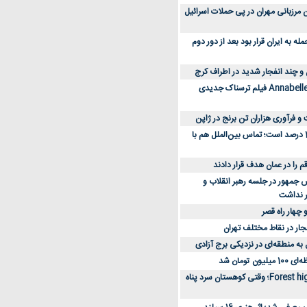
 کارکنان مرزبانی مهران در پی حملات اسرائیل
 به ایران قرار بود بعد از دور دوم
 و چند انفجار شدید در اطراف کرج
کارگردان Annabelle: Creation فیلم ترسناک جدیدی
 و فرآوری هزاران تن برنج در ژاپن
دسترسی به اینترنت 1 درصد است؛ تماس بین‌الملل هم با
جمهور در جلسه رهبر انقلاب و
ر نداشت
 چهار راه قصر
جار در نقاط مختلف تهران
 به منطقه‌ای در نزدیکی برج آزادی
تومان شد
نقد و بررسی فیلم Forest high؛ وقتی کوهستان سرد پناه