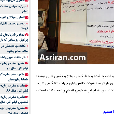
تصاویر؛ مروارید نایاب مع
آلمان
تصاویر؛ بوگاتی شیرون
رده‌بندی جدید قابل‌ا
2026
تصاویر؛ آذربایجان ش
چراغیل؛ روستایی که تا
نکات نجات‌بخش در حم
ساده، سالم بمانید
فال حافظ امروز یکشنبه 10 اسفند 4
عکس؛ سفر در زمان؛ م
فیلم اش؛ سال 76
و اصلاح شده و خط کامل مونتاژ و تکمیل کاری توسعه
ماهایا پطروسیان
تین بار توسط شرکت دانش‌بنیان جهاد دانشگاهی شریف
عکس؛ سفر در زمان؛ خ
دهد، این اقدام نیز به خوبی انجام و نصب شده است و
فیلم اش؛ سال 68
ششمین فیلم اش؛ سال 93
ا هستیم
فیلمش؛ سال 78