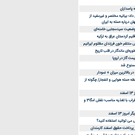
د؛ بیانیه مختصر و غیرمفید از
ان درباره حمله به ایران
 وضعیت سیدمجتبی خامنه‌ای
لیم کردستان عراق به ترکیه
س منتقم خون فرزندان مظلوم ایرانیم
طوره‌ای ماندگار در قلب تاریخ
ممنوع شد
 بالاترین میزان + نمودار
حظه حمله هوایی و انفجار/ چگونه از
د
کاهش استرس و اضطراب با تغذیه مناسب؛ نقش امگا3 و
وز 13 اسفند
ی می توانید استفاده کنید؟
ز پرداخت حقوق اسفند کارمندان