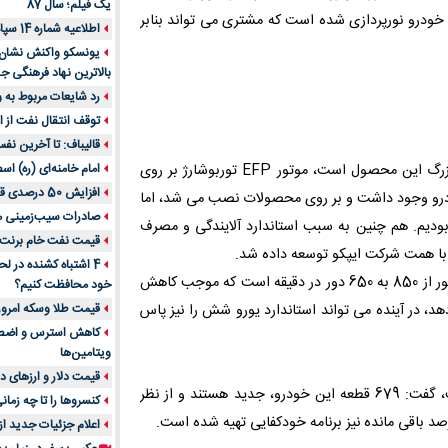
یک فیلم؛ سال 87
ودرو نورپردازی شده است که مشتری می تواند بنابر
اطلاعیه شماره 14 سپاه پاسداران
یونسکو واکنش نشان دا
بالاترین نهاد فرهنگی جه
رد شایعات مربوط به
توقف انتقال نفت از اق
قالیباف: تا آخرین نف
امام خامنه‌ای (ره) اس
وی با اشاره به این‌که در حوزه قوای محرکه که یکی از آورده‌های بزرگ این محصول است، موتور EFP توربوشارژ بر روی
افزایش 50 درصدی قیمت گاز در اروپا
است، اظهار کرد: موتور EF7TC در ایران خودرو وجود داشت و بر روی محصولات نصب می شد، اما
صادرات سیب‌زمینی 
ودیم. هم چنین به سبب استاندارد آلایندگی و مصرف
قیمت نفت خام برنت در
ا همت شرکت ایپکو توسعه داده شد.
4 اشتباه کشنده در ل
رادمنش افزود: یکی از ویژگی های این محصول، کاهش دور آرام موتور از 850 به 650 دور در دقیقه است که موجب کاهش
خود محافظت کنیم؟
قیمت طلا وسکه امروز 13 اسفن
 در آینده می تواند استاندارد یورو شش را نیز پاس
ویتامین‌ها
قیمت دلار و ارزهای دیگر امر
وی با بیان اینکه در تولید ری را هزار و 130 قطعه به کار رفته است، گفت: 679 قطعه این خودرو، جدید هستند و از نظر
کنسروها را تا چه زمان
اعلام جزئیات جدید ا