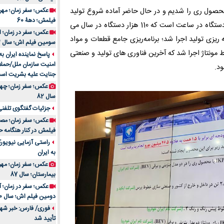
ن محصول ری را شدیم و در حال حاضر آماده شروع تولید
فیلمش؛ دهۀ 60
انبوه هستیم، گفت: ظرفیت تولید خطوطی که توسعه داده شد، 20 دستگاه در ساعت است که 110 هزار دستگاه در سال می
 ریزی تولید اجرا شد؛ برنامه‌ریزی جامع قطعات و مواد
سومین فیلم اش؛ سال 83
 مونتاژ اجرا شد که آخرین فناوری های تولید و صنعتی
پاسخ نماینده ایران ب
امنیت سازمان ملل/حملا
ود.
جنایت علیه بشریت اس
سال 82
جزئیات گفتگوی تلفنی 
فیلمش در کنار هنگامه ح
راستی آزمایی نیویورک
به ایران
عکس؛ سفر زمان؛ مهران
بیمارستان؛ سال 87
دومین فیلم اش؛ سال 70
فوری/ فارس: خبر شهاد
تأیید شد