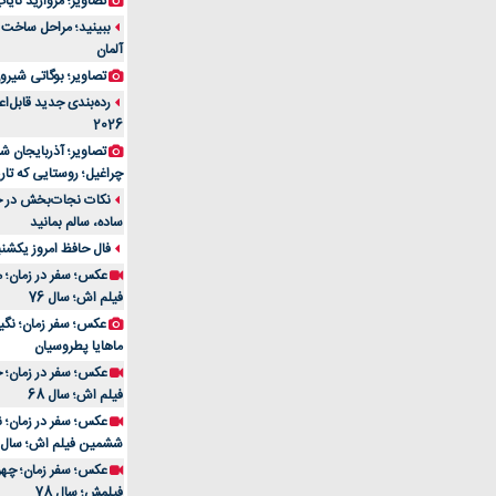
تصاویر؛ مروارید نایاب مع
آلمان
تصاویر؛ بوگاتی شیرون
رده‌بندی جدید قابل‌ا
2026
تصاویر؛ آذربایجان ش
چراغیل؛ روستایی که تا
نکات نجات‌بخش در حم
ساده، سالم بمانید
فال حافظ امروز یکشنبه 10 اسفند 4
عکس؛ سفر در زمان؛ م
فیلم اش؛ سال 76
ماهایا پطروسیان
عکس؛ سفر در زمان؛ خ
فیلم اش؛ سال 68
ششمین فیلم اش؛ سال 93
فیلمش؛ سال 78