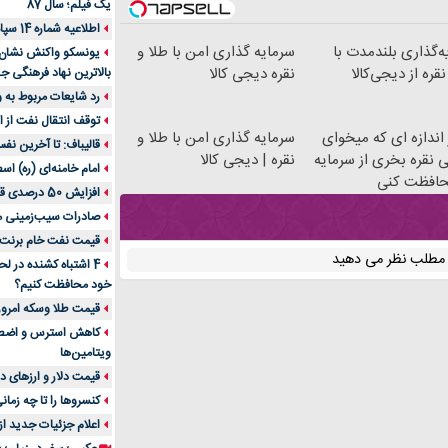
یک فیلم؛ سال 87
اطلاعیه شماره 14 سپاه پاسداران
ه‌گذاری بلندمدت با
سرمایه گذاری امن با طلا و
یونسکو واکنش نشان دا
قره از دیجی‌کالا
نقره دیجی کالا
بالاترین نهاد فرهنگی جه
رد شایعات مربوط به
توقف انتقال نفت از اق
اندازه ای که میخوای
سرمایه گذاری امن با طلا و
قالیباف: تا آخرین نف
ی نقره بخری از سرمایه
نقره | دیجی کالا
امام خامنه‌ای (ره) اس
افظت کنی
افزایش 50 درصدی قیمت گاز در اروپا
صادرات سیب‌زمینی 
قیمت نفت خام برنت در
ن مطلب نظر می دهید
4 اشتباه کشنده در ل
خود محافظت کنیم؟
قیمت طلا وسکه امروز 13 اسفن
ویتامین‌ها
قیمت دلار و ارزهای دیگر امر
کنسروها را تا چه زمان
اعلام جزئیات جدید ا