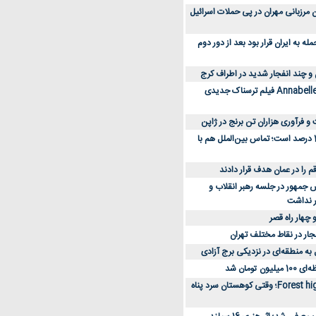
 کارکنان مرزبانی مهران در پی حملات اسرائیل
 به ایران قرار بود بعد از دور دوم
 و چند انفجار شدید در اطراف کرج
کارگردان Annabelle: Creation فیلم ترسناک جدیدی
 و فرآوری هزاران تن برنج در ژاپن
دسترسی به اینترنت 1 درصد است؛ تماس بین‌الملل هم با
جمهور در جلسه رهبر انقلاب و
ر نداشت
 چهار راه قصر
جار در نقاط مختلف تهران
 به منطقه‌ای در نزدیکی برج آزادی
تومان شد
نقد و بررسی فیلم Forest high؛ وقتی کوهستان سرد پناه