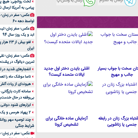
تخت روانچی: هیچ پیا
پیامی به آمریکا ارسال نک
راهنمای جامع بهتری
روزمره | بررسی ۱۲ مدل برتر
عکس؛ سفر در زمان؛ 
اواسط دهه 60
عکس؛ سفر زمان؛ تیپ 
ابد و یک روز؛ سال 94
لغو بیش 
ایران
عکس؛ سفر زمان؛ نقی
تمرین دیالوگ در پشت‌
ان سخت با جواب بسیار
اشلی بایدن دختر اول جدید
انفجارهای شدید در تل
جالب و مهیج
ایالات متحده كيست؟
ناسا موشک ماه را تعمی
هیوندای از ربات آتش
سامانه کارت بازرگانی
بی‌وقفه در حال خدمت‌ر
ابزارهای شنود دولتی 
2 پهپاد هرمس و یک پهپاد MQ9 در اصفهان منهدم شد
 اشتباه بزرگ زنان در رابطه
آزمایش ساده خانگی برای
چند توصیه مهم روانشن
جنسی یا زناشویی
تشخیص کرونا
شرایط جنگی
عکس؛ سفر در زمان؛ س