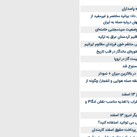
د؛ بیانیه مختصر و غیرمفید از
ان درباره حمله به ایران
 وضعیت سیدمجتبی خامنه‌ای
لیم کردستان عراق به ترکیه
س منتقم خون فرزندان مظلوم ایرانیم
طوره‌ای ماندگار در قلب تاریخ
ممنوع شد
 بالاترین میزان + نمودار
حظه حمله هوایی و انفجار/ چگونه از
د
کاهش استرس و اضطراب با تغذیه مناسب؛ نقش امگا3 و
وز 13 اسفند
ی می توانید استفاده کنید؟
ز پرداخت حقوق اسفند کارمندان