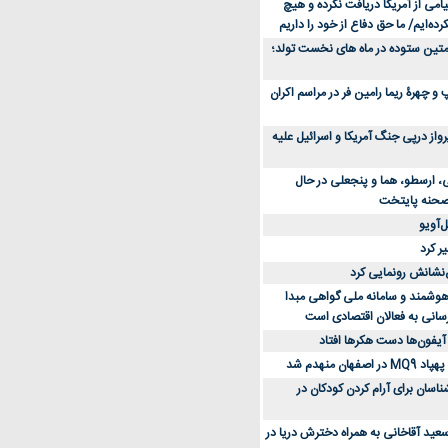
می از آمریکا دریافت نکرده و هیچ
رده‌ایم/ ما حق دفاع از خود را داریم
ن کفش ورزشی برای دویدن و استفاده
متین ستوده در ماه های نخست تولد؛
و چهرۀ ریما رامین فر در مراسم اکران
از 23 هزار پرواز درپی جنگ آمریکا و اسرائیل علیه
، ارسطو، هما و پنجعلی در حال
صحنه پایتخت
‌آویو
ر کرد
‌نشانش رونمایی کرد
 هوشمند و سامانه ملی گواهی مبدا
سانی به فعالان اقتصادی است
آیفون‌ها دست هکرها افتاد
اسان برای آرام کردن کودکان در
عید آقاخانی به همراه دخترش دریا در