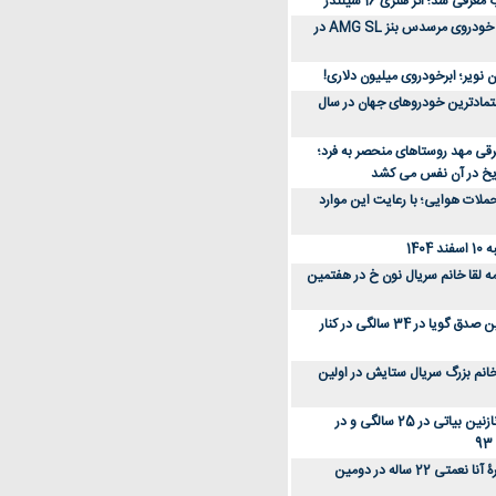
رفی شد؛ اثر هنری 16 سیلندر
ببینید؛ مراحل ساخت خودروی مرسدس بنز AMG SL در
 نویر؛ ابرخودروی میلیون دلاری!
عتمادترین خودروهای جهان در سال
رقی مهد روستاهای منحصر به فرد؛
ریخ در آن نفس می کشد
لات هوایی؛ با رعایت این موارد
140
ه لقا خانم سریال نون خ در هفتمین
عکس؛ سفر زمان؛ نگین صدق گویا در 34 سالگی در کنار
انم بزرگ سریال ستایش در اولین
عکس؛ سفر در زمان؛ نازنین بیاتی در 25 سالگی و در
عکس؛ سفر زمان؛ چهرۀ آنا نعمتی 22 ساله در دومین