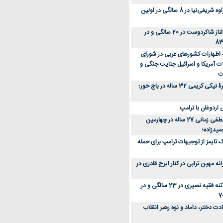
عکس؛ سفر زمان؛ مهراوه شریفی‌نیا در 8 سالگی در اولین
عکس؛ سفر در زمان؛ الناز شاکردوست در 20 سالگی و در
ه اظهارات کشورهای غربی در شورای
ت آمریکا و اسرائیل جنایت جنگی و
ت
عکس؛ سفر زمان؛ چهرۀ نیکی کریمی 32 ساله در باج خور؛
اردوغان با ترامپ
عکس؛ سفر زمان؛ مصطفی زمانی 27 ساله در چهارمین
میدزاده؛
 تایمز از توجیهات ترامپ برای حمله
ه مهین ترابی در کنار ایرج قادری در
عکس؛ سفر در زمان؛ آتنه فقیه نصیری در 23 سالگی و در
ت دختر، داماد و نوه رهبر انقلاب