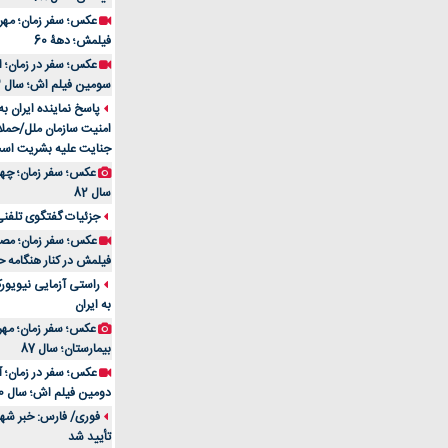
فیلمش؛ دهۀ 60
سومین فیلم اش؛ سال 83
پاسخ نماینده ایران ب
امنیت سازمان ملل/حملا
جنایت علیه بشریت اس
سال 82
جزئیات گفتگوی تلفنی 
فیلمش در کنار هنگامه ح
راستی آزمایی نیویورک
به ایران
عکس؛ سفر زمان؛ مهران
بیمارستان؛ سال 87
دومین فیلم اش؛ سال 70
فوری/ فارس: خبر شهاد
تأیید شد