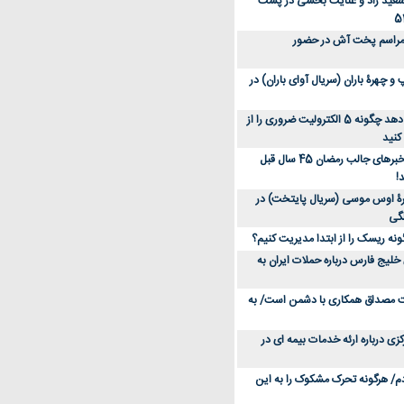
سعید راد و عنایت بخشی در پشت
 مراسم پخت آش در حضور
 چهرۀ باران (سریال آوای باران) در
متخصص توضیح می‌دهد چگونه 5 الکترولیت ضروری را از
کنید
عکس؛ سفر در زمان؛ خبرهای جالب رمضان 45 سال قبل
!
ۀ اوس موسی (سریال پایتخت) در
ونه ریسک را از ابتدا مدیریت کنیم؟
خلیج فارس درباره حملات ایران به
یت مصداق همکاری با دشمن است/ به
زی درباره ارئه خدمات بیمه ای در
دم/ هرگونه تحرک مشکوک را به این