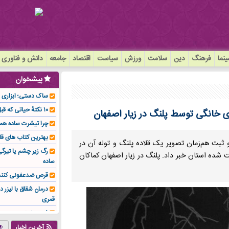
نما
فرهنگ
دین
سلامت
ورزش
سیاست
اقتصاد
جامعه
دانش و فناوری
پیشخوان
ساک دستی؛ ابزاری سا
۱۰ نکتهٔ حیاتی که قبل از کاشت ایمپلنت باید بدانید!
ای خانگی توسط پلنگ در زیار اصفهان
چرا تیشرت ساده هم
بهترین کتاب های قا
ثبت هم‌زمان تصویر یک قلاده پلنگ و توله آن در
رگ زیر چشم یا تیر
شده استان خبر داد. پلنگ در زیار اصفهان کماکان
ساده
قرص ضدعفونی کنند
درمان شقاق با لیزر د
قمری
فوم صنعتی چیست و ا
تولیدکننده تهیه کرد؟
آخرین اخبار