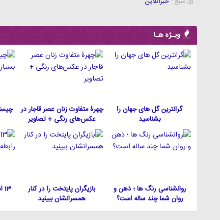
منبع :
خبرآنلاین
ویـژه هـا
گرانترین گل های جهان را
چهرۀ متفاوت زنان عصر قاجار در
چیست
بشناسید
عکس‌های رنگی + تصاویر
روانشناسی رنگ ها ؛ ذهن و
بازیگران پایتخت را در کنار
13
روان شما چند ساله است؟
همسرانشان ببینید