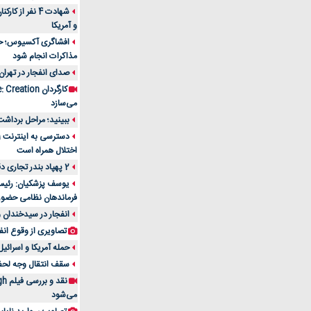
شهادت 4 نفر از
و آمریکا
افشاگری آکسیوس؛ حمله
مذاکرات انجام شود
صدای انفجار در تهران
می‌سازد
ببینید؛ مراحل برداشت
اختلال همراه است
2 پهپاد بندر تجاری دقم را در عمان هدف قرار دادند
یوسف پزشکیان: رئیس 
فرماندهان نظامی حضو
انفجار در سیدخندان و
تصاویری از وقوع انف
حمله آمریکا و اسرائیل
سقف انتقال وجه لحظه‌ای 100 میلیون 
می‌شود