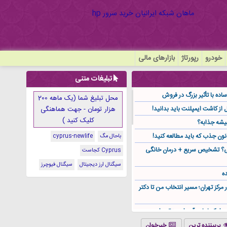
خودرو
رپورتاژ
بازارهای مالی
تبلیغات متنی
ده با تأثیر بزرگ در فروش
محل تبلیغ شما (یک ماهه 200
هزار تومان - جهت هماهنگی
کلیک کنید )
یشه جذابه؟
نون جذب که باید مطالعه کنید!
باحال مگ
cyprus-newlife
گی؟ تشخیص سریع + درمان خانگی
Cyprus کجاست
سیگنال ارز دیجیتال
سیگنال فیوچرز
ه
ر مرکز تهران؛ مسیر انتخاب من تا دکتر
ز کجا باید آن را مستقیم از
پربیننده ترین
خبرخوان