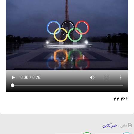
266 33
منبع :
خبرآنلاین