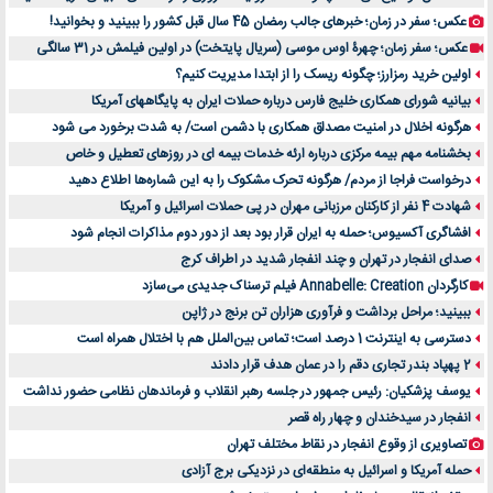
عکس؛ سفر در زمان؛ خبرهای جالب رمضان 45 سال قبل کشور را ببینید و بخوانید!
عکس؛ سفر زمان؛ چهرۀ اوس موسی (سریال پایتخت) در اولین فیلمش در 31 سالگی
اولین خرید رمزارز؛ چگونه ریسک را از ابتدا مدیریت کنیم؟
بیانیه شورای همکاری خلیج فارس درباره حملات ایران به پایگاههای آمریکا
هرگونه اخلال در امنیت مصداق همکاری با دشمن است/ به شدت برخورد می شود
بخشنامه مهم بیمه مرکزی درباره ارئه خدمات بیمه ای در روزهای تعطیل و خاص
درخواست فراجا از مردم/ هرگونه تحرک مشکوک را به این شماره‌ها اطلاع دهید
شهادت 4 نفر از کارکنان مرزبانی مهران در پی حملات اسرائیل و آمریکا
افشاگری آکسیوس؛ حمله به ایران قرار بود بعد از دور دوم مذاکرات انجام شود
صدای انفجار در تهران و چند انفجار شدید در اطراف کرج
کارگردان Annabelle: Creation فیلم ترسناک جدیدی می‌سازد
ببینید؛ مراحل برداشت و فرآوری هزاران تن برنج در ژاپن
دسترسی به اینترنت 1 درصد است؛ تماس بین‌الملل هم با اختلال همراه است
2 پهپاد بندر تجاری دقم را در عمان هدف قرار دادند
یوسف پزشکیان: رئیس جمهور در جلسه رهبر انقلاب و فرماندهان نظامی حضور نداشت
انفجار در سیدخندان و چهار راه قصر
تصاویری از وقوع انفجار در نقاط مختلف تهران
حمله آمریکا و اسرائیل به منطقه‌ای در نزدیکی برج آزادی