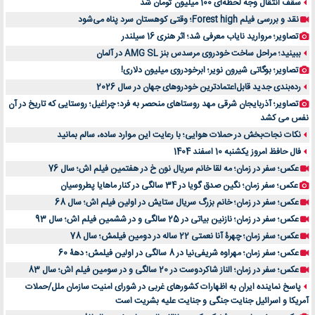
سقف انتقال وجه لحظه‌ای 100 میلیون تومان شد
نقد و بررسی فیلم Forest high؛ وقتی کوهستان سرد پناه می‌شود
تصاویر؛ مروارید نایاب معرفی شد؛ اثر هنری 16 سیلندر
ببینید؛ مراحل ساخت خودروی مرسدس بنز AMG SL در آلمان
تصاویر؛ بوگاتی شیرون نویر؛ ابرخودروی میلیون دلاری!
رده‌بندی جدید قابل‌اعتمادترین خودروهای جهان در سال 2026
تصاویر؛ آذربایجان شرقی مهد روستاهای منحصر به فرد؛ چراغیل؛ روستایی که تاریخ در آن
نفس می کشد
نکات نجات‌بخش در حملات هوایی؛ با رعایت این موارد ساده، سالم بمانید
فال حافظ امروز یکشنبه 10 اسفند 1404
عکس؛ سفر در زمان؛ مه لقا خانم سریال نون خ در هفتمین فیلم اش؛ سال 76
عکس؛ سفر زمان؛ نگین صدق گویا در 34 سالگی در کنار ماهایا پطروسیان
عکس؛ سفر در زمان؛ خانم بزرگ سریال ستایش در اولین فیلم اش؛ سال 68
عکس؛ سفر در زمان؛ نازنین بیاتی در 25 سالگی و در ششمین فیلم اش؛ سال 93
عکس؛ سفر زمان؛ چهرۀ آنا نعمتی 22 ساله در دومین فیلمش؛ سال 78
عکس؛ سفر زمان؛ مهراوه شریفی‌نیا در 8 سالگی در اولین فیلمش؛ دهۀ 60
عکس؛ سفر در زمان؛ الناز شاکردوست در 20 سالگی و در سومین فیلم اش؛ سال 83
پاسخ نماینده ایران به اظهارات کشورهای غربی در شورای امنیت سازمان ملل/حملات
آمریکا و اسرائیل جنایت جنگی و جنایت علیه بشریت است