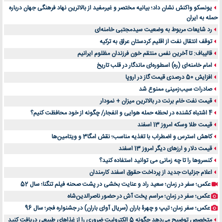
یونسکو واکنش نشان داد؛ بیانیه مختصر و غیرمفید از بالاترین نهاد فرهنگی جهان درباره
حمله به ایران
رد شایعات مربوط به وضعیت سیدمجتبی خامنه‌ای
توقف انتقال نفت از اقلیم کردستان عراق به ترکیه
قالیباف: تا آخرین نفس منتقم خون فرزندان مظلوم ایرانیم
امام خامنه‌ای (ره) اسطوره‌ای ماندگار در قلب تاریخ
افزایش 50 درصدی قیمت گاز در اروپا
صادرات سیب‌زمینی ممنوع شد
قیمت نفت خام برنت در بالاترین میزان + نمودار
4 اشتباه کشنده در لحظه حمله هوایی و انفجار/ چگونه از خود محافظت کنیم؟
قیمت طلا وسکه امروز 13 اسفند
کاهش استرس و اضطراب با تغذیه مناسب؛ نقش امگا3 و ویتامین‌ها
قیمت دلار و ارزهای دیگر امروز 13 اسفند
کنسروها را تا چه زمانی می توانید استفاده کنید؟
اعلام جزئیات جدید از پرداخت حقوق اسفند کارمندان
عکس؛ سفر در زمان؛ سعید راد و عنایت بخشی در پشت صحنه فیلم تنگنا؛ سال 52
عکس؛ سفر در زمان؛ مراسم پخت آش در حضور ناصرالدین‌شاه
عکس؛ سفر زمان؛ تیپ و چهرۀ باران (سریال آوای باران) در جشنواره فجر؛ سال 96
متخصص توضیح می‌دهد چگونه 5 الکترولیت ضروری را از غذاهای طبیعی دریافت کنید