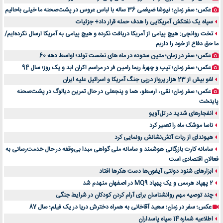
عکس؛ سفر زمان؛ نیوشا ضیغمی 36 ساله با لباس عروس در پشت‌صحنه ما خیلی باحالیم
سپاه یک نفتکش آمریکایی را هدف حمله قرار داد+ جزئیات
تخت روانچی: هیچ پیامی از آمریکا دریافت نکرده و هیچ پیامی به آمریکا ارسال نکرده‌ایم/
ما حق دفاع از خود را داریم
عکس؛ سفر در زمان؛ متین ستوده در ماه های نخست تولد؛ اواسط دهه 60
عکس؛ سفر زمان؛ تیپ و چهرۀ ریما رامین فر در مراسم اکران ابد و یک روز؛ سال 94
لغو بیش از 23 هزار پرواز درپی جنگ آمریکا و اسرائیل علیه ایران
عکس؛ سفر زمان؛ نقی، ارسطو، هما و پنجعلی در حال تمرین دیالوگ در پشت‌صحنه
پایتخت
انفجارهای شدید در تل‌آویو
ناسا موشک ماه را تعمیر کرد
هیوندای از ربات آتش‌نشانش رونمایی کرد
سامانه کارت بازرگانی هوشمند و سامانه ملی گواهی مبدا بی‌وقفه در حال خدمت‌رسانی به
فعالان اقتصادی است
ابزارهای شنود دولتی آیفون‌ها دست هکرها افتاد
2 پهپاد هرمس و یک پهپاد MQ9 در اصفهان منهدم شد
چند توصیه مهم روانشناسان برای آرام کردن کودکان در شرایط جنگی
عکس؛ سفر در زمان؛ سعید آقاخانی به همراه دخترش دریا در یک فیلم؛ سال 87
اطلاعیه شماره 14 سپاه پاسداران