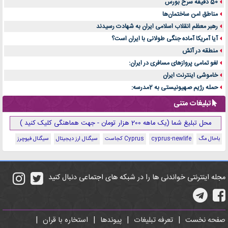
50 دقیقه سرخ بورس
مناطق امن ساختمان‌ها
رهبر معظم انقلاب اسلامی ایران به شهادت رسیدند
آیا آمریکا آماده جنگی طولانی با ایران است؟
منطقه در آتش
لغو تمامی پروازهای مسافری در ایران:
خاموشی اینترنت ایران
حمله رژیم صهیونیستی به 2مدرسه:
تبلیغات متنی
محل تبلیغ شما (یک ماهه 200 هزار تومان - جهت هماهنگی کلیک کنید )
باحال مگ
cyprus-newlife
Cyprus کجاست
سیگنال ارز دیجیتال
سیگنال فیوچرز
مجله اینترنتی خواندنی ها را در شبکه های اجتماعی دنبال کنید
صفحه نخست
|
تعرفه تبلیغات
|
پیوندها
|
استخاره با قران
|