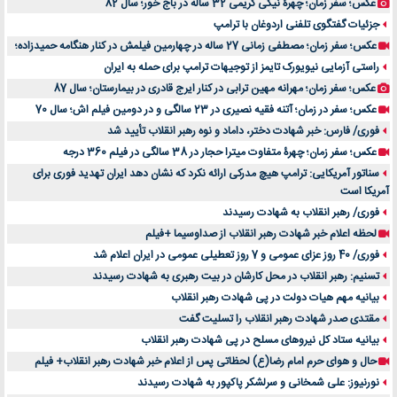
عکس؛ سفر زمان؛ چهرۀ نیکی کریمی 32 ساله در باج خور؛ سال 82
جزئیات گفتگوی تلفنی اردوغان با ترامپ
عکس؛ سفر زمان؛ مصطفی زمانی 27 ساله در چهارمین فیلمش در کنار هنگامه حمیدزاده؛
راستی آزمایی نیویورک تایمز از توجیهات ترامپ برای حمله به ایران
عکس؛ سفر زمان؛ مهرانه مهین ترابی در کنار ایرج قادری در بیمارستان؛ سال 87
عکس؛ سفر در زمان؛ آتنه فقیه نصیری در 23 سالگی و در دومین فیلم اش؛ سال 70
فوری/ فارس: خبر شهادت دختر، داماد و نوه رهبر انقلاب تأیید شد
عکس؛ سفر زمان؛ چهرۀ متفاوت میترا حجار در 38 سالگی در فیلم 360 درجه
سناتور آمریکایی: ترامپ هیچ مدرکی ارائه نکرد که نشان دهد ایران تهدید فوری برای
آمریکا است
فوری/ رهبر انقلاب به شهادت رسیدند
لحظه اعلام خبر شهادت رهبر انقلاب از صداوسیما +فیلم
فوری/ 40 روز عزای عمومی و 7 روز تعطیلی عمومی در ایران اعلام شد
تسنیم: رهبر انقلاب در محل کارشان در بیت رهبری به شهادت رسیدند
بیانیه مهم هیات دولت در پی شهادت رهبر انقلاب
مقتدی صدر شهادت رهبر انقلاب را تسلیت گفت
بیانیه ستاد کل نیروهای مسلح در پی شهادت رهبر انقلاب
حال و هوای حرم امام رضا(ع) لحظاتی پس از اعلام خبر شهادت رهبر انقلاب+ فیلم
نورنیوز: علی شمخانی و سرلشکر پاکپور به شهادت رسیدند