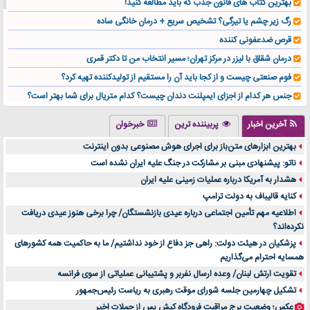
بهترین کتاب های قانون جذب که باید مطالعه کنید!
رگ زیر چشم یا تیرگی؟ تشخیص سریع + درمان خانگی ساده
قرص ضدعفونی کننده
درمان شقاق با لیزر در مرکز تهران؛ مسیر انتخاب من تا دکتر قمری
فوم صنعتی چیست و از کجا باید آن را مستقیم از تولیدکننده تهیه کرد؟
جنس هر کدام از اجزای ایمپلنت دندان چیست؟ کدام متریال برای شما بهتر است؟
تولید لیوان کاغذی یک کسب‌ و کار پر سود و رو‌ به‌ رشد در بازار ایران
آخرین اخبار
پربیننده ترین
خبرخوان
درد زانو بعد از تمرین با تردمیل؟ شاید مشکل از این انتخاب باشد
بهترین ابزارهای متن‌باز برای اجرای هوش مصنوعی بدون اینترنت
آینده موسیقی هم‌اکنون در اینجاست
ناتو: پیشنهادی مبنی بر مشارکت در جنگ علیه ایران نشده است
بهترین راه تبلیغات کلینیک زیبایی و افزایش مشتری کدام است؟
هشدار به آمریکا درباره عملیات زمینی علیه ایران
مقایسه قالب آسترا با وودمارت و فلت‌سام (فارسی)
کنایه قالیباف به دولت ترامپ
خرید سمعک کارکرده یا دست دوم | نکات مهم قبل از تصمیم‌گیری
اطلاعیه مهم تأمین اجتماعی درباره عیدی بازنشستگان/ چرا برخی هنوز عیدی دریافت
نکرده‌اند؟
خرید و فروش قطعات سرور دست دوم در ماهان شبکه ایرانیان
پزشکیان در هیئت دولت: راهی جز دفاع از خود نداشتیم/ ما به حاکمیت همه کشورهای
اهمیت انتخاب بهترین وکیل در سعادت آباد برای پرونده‌های حساس و کلان
همسایه احترام می‌گذاریم
۷ تاثیرات کامپیوتر در حوزه علوم زندگی و کاربردی
تقویت ارتش لبنان/ وعده ارسال نفربر و پشتیبانی عملیاتی از سوی فرانسه
لیفتراک صفر؛ راهنمای جامع خرید، قیمت و فروش در ایران
تشکیل چهارمین جلسه شورای موقت رهبری به ریاست رئیس‌جمهور
راهنمای جامع بهترین کفش ورزشی برای دویدن و استفاده روزمره | بررسی ۱۲ مدل برتر
عکس؛ وضعیت برج مراقبت فرودگاه کیش پس از حملات اخیر