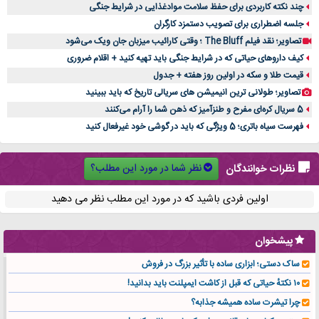
چند نکته کاربردی برای حفظ سلامت موادغذایی در شرایط جنگی
جلسه اضطراری برای تصویب دستمزد کارگران
تصاویر؛ نقد فیلم The Bluff ؛ وقتی کارائیب میزبان جان ویک می‌شود
کیف داروهای حیاتی که در شرایط جنگی باید تهیه کنید + اقلام ضروری
قیمت طلا و سکه در اولین روز هفته + جدول
تصاویر؛ طولانی ترین انیمیشن های سریالی تاریخ که باید ببینید
5 سریال کره‌ای مفرح و طنزآمیز که ذهن شما را آرام می‌کنند
فهرست سیاه باتری؛ 5 ویژگی که باید در گوشی خود غیرفعال کنید
نظر شما در مورد این مطلب؟
نظرات خوانندگان
اولین فردی باشید که در مورد این مطلب نظر می دهید
پیشخوان
ساک دستی؛ ابزاری ساده با تأثیر بزرگ در فروش
۱۰ نکتهٔ حیاتی که قبل از کاشت ایمپلنت باید بدانید!
چرا تیشرت ساده همیشه جذابه؟