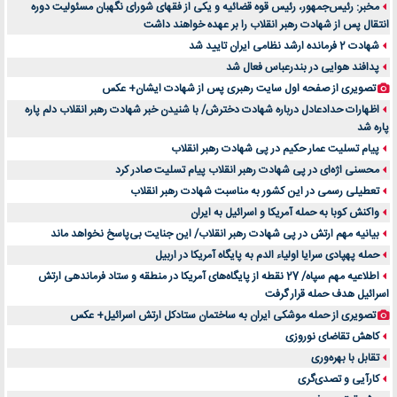
مخبر: رئیس‌جمهور، رئیس قوه ‌قضائیه و یکی از فقهای شورای نگهبان مسئولیت دوره
انتقال پس ‌از شهادت رهبر انقلاب را بر عهده خواهند داشت
شهادت 2 فرمانده ارشد نظامی ایران تایید شد
پدافند هوایی در بندرعباس فعال شد
تصویری از صفحه اول سایت رهبری پس از شهادت ایشان+ عکس
اظهارات حدادعادل درباره شهادت دخترش/ با شنیدن خبر شهادت رهبر انقلاب دلم پاره
پاره شد
پیام تسلیت عمار حکیم در پی شهادت رهبر انقلاب
محسنی اژه‌ای در پی شهادت رهبر انقلاب پیام تسلیت صادر کرد
تعطیلی رسمی در این کشور به مناسبت شهادت رهبر انقلاب
واکنش کوبا به حمله آمریکا و اسرائیل به ایران
بیانیه مهم ارتش در پی شهادت رهبر انقلاب/ این جنایت بی‌پاسخ نخواهد ماند
حمله پهپادی سرایا اولیاء الدم به پایگاه آمریکا در اربیل
اطلاعیه مهم سپاه/ 27 نقطه از پایگاه‌های آمریکا در منطقه و ستاد فرماندهی ارتش
اسرائیل هدف حمله قرار گرفت
تصویری از حمله موشکی ایران به ساختمان ستادکل ارتش اسرائیل+ عکس
کاهش تقاضای نوروزی
تقابل با بهره‌وری
کارآیی و تصدی‌گری