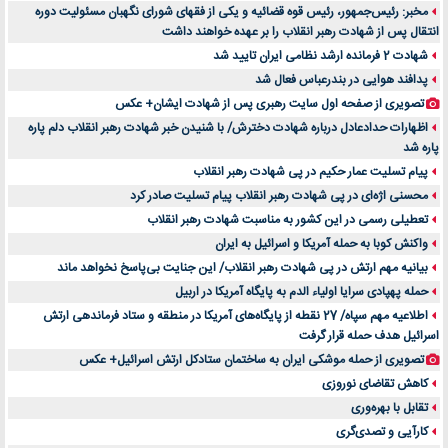
مخبر: رئیس‌جمهور، رئیس قوه ‌قضائیه و یکی از فقهای شورای نگهبان مسئولیت دوره
انتقال پس ‌از شهادت رهبر انقلاب را بر عهده خواهند داشت
شهادت 2 فرمانده ارشد نظامی ایران تایید شد
پدافند هوایی در بندرعباس فعال شد
تصویری از صفحه اول سایت رهبری پس از شهادت ایشان+ عکس
اظهارات حدادعادل درباره شهادت دخترش/ با شنیدن خبر شهادت رهبر انقلاب دلم پاره
پاره شد
پیام تسلیت عمار حکیم در پی شهادت رهبر انقلاب
محسنی اژه‌ای در پی شهادت رهبر انقلاب پیام تسلیت صادر کرد
تعطیلی رسمی در این کشور به مناسبت شهادت رهبر انقلاب
واکنش کوبا به حمله آمریکا و اسرائیل به ایران
بیانیه مهم ارتش در پی شهادت رهبر انقلاب/ این جنایت بی‌پاسخ نخواهد ماند
حمله پهپادی سرایا اولیاء الدم به پایگاه آمریکا در اربیل
اطلاعیه مهم سپاه/ 27 نقطه از پایگاه‌های آمریکا در منطقه و ستاد فرماندهی ارتش
اسرائیل هدف حمله قرار گرفت
تصویری از حمله موشکی ایران به ساختمان ستادکل ارتش اسرائیل+ عکس
کاهش تقاضای نوروزی
تقابل با بهره‌وری
کارآیی و تصدی‌گری