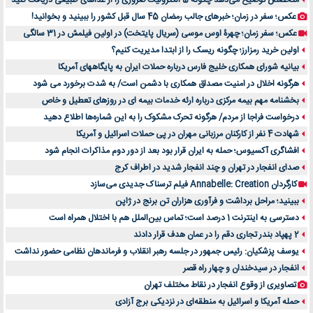
عکس؛ سفر در زمان؛ خبرهای جالب رمضان 45 سال قبل کشور را ببینید و بخوانید!
عکس؛ سفر زمان؛ چهرۀ اوس موسی (سریال پایتخت) در اولین فیلمش در 31 سالگی
اولین خرید رمزارز؛ چگونه ریسک را از ابتدا مدیریت کنیم؟
بیانیه شورای همکاری خلیج فارس درباره حملات ایران به پایگاههای آمریکا
هرگونه اخلال در امنیت مصداق همکاری با دشمن است/ به شدت برخورد می شود
بخشنامه مهم بیمه مرکزی درباره ارئه خدمات بیمه ای در روزهای تعطیل و خاص
درخواست فراجا از مردم/ هرگونه تحرک مشکوک را به این شماره‌ها اطلاع دهید
شهادت 4 نفر از کارکنان مرزبانی مهران در پی حملات اسرائیل و آمریکا
افشاگری آکسیوس؛ حمله به ایران قرار بود بعد از دور دوم مذاکرات انجام شود
صدای انفجار در تهران و چند انفجار شدید در اطراف کرج
کارگردان Annabelle: Creation فیلم ترسناک جدیدی می‌سازد
ببینید؛ مراحل برداشت و فرآوری هزاران تن برنج در ژاپن
دسترسی به اینترنت 1 درصد است؛ تماس بین‌الملل هم با اختلال همراه است
2 پهپاد بندر تجاری دقم را در عمان هدف قرار دادند
یوسف پزشکیان: رئیس جمهور در جلسه رهبر انقلاب و فرماندهان نظامی حضور نداشت
انفجار در سیدخندان و چهار راه قصر
تصاویری از وقوع انفجار در نقاط مختلف تهران
حمله آمریکا و اسرائیل به منطقه‌ای در نزدیکی برج آزادی