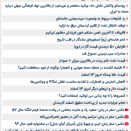
یونسکو واکنش نشان داد؛ بیانیه مختصر و غیرمفید از بالاترین نهاد فرهنگی جهان درباره
حمله به ایران
رد شایعات مربوط به وضعیت سیدمجتبی خامنه‌ای
توقف انتقال نفت از اقلیم کردستان عراق به ترکیه
قالیباف: تا آخرین نفس منتقم خون فرزندان مظلوم ایرانیم
امام خامنه‌ای (ره) اسطوره‌ای ماندگار در قلب تاریخ
افزایش 50 درصدی قیمت گاز در اروپا
صادرات سیب‌زمینی ممنوع شد
قیمت نفت خام برنت در بالاترین میزان + نمودار
4 اشتباه کشنده در لحظه حمله هوایی و انفجار/ چگونه از خود محافظت کنیم؟
قیمت طلا وسکه امروز 13 اسفند
کاهش استرس و اضطراب با تغذیه مناسب؛ نقش امگا3 و ویتامین‌ها
قیمت دلار و ارزهای دیگر امروز 13 اسفند
کنسروها را تا چه زمانی می توانید استفاده کنید؟
اعلام جزئیات جدید از پرداخت حقوق اسفند کارمندان
عکس؛ سفر در زمان؛ سعید راد و عنایت بخشی در پشت صحنه فیلم تنگنا؛ سال 52
عکس؛ سفر در زمان؛ مراسم پخت آش در حضور ناصرالدین‌شاه
عکس؛ سفر زمان؛ تیپ و چهرۀ باران (سریال آوای باران) در جشنواره فجر؛ سال 96
متخصص توضیح می‌دهد چگونه 5 الکترولیت ضروری را از غذاهای طبیعی دریافت کنید