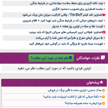
چند نکته کاربردی برای حفظ سلامت موادغذایی در شرایط جنگی
جلسه اضطراری برای تصویب دستمزد کارگران
تصاویر؛ نقد فیلم The Bluff ؛ وقتی کارائیب میزبان جان ویک می‌شود
کیف داروهای حیاتی که در شرایط جنگی باید تهیه کنید + اقلام ضروری
قیمت طلا و سکه در اولین روز هفته + جدول
تصاویر؛ طولانی ترین انیمیشن های سریالی تاریخ که باید ببینید
5 سریال کره‌ای مفرح و طنزآمیز که ذهن شما را آرام می‌کنند
فهرست سیاه باتری؛ 5 ویژگی که باید در گوشی خود غیرفعال کنید
نظر شما در مورد این مطلب؟
نظرات خوانندگان
اولین فردی باشید که در مورد این مطلب نظر می دهید
پیشخوان
ساک دستی؛ ابزاری ساده با تأثیر بزرگ در فروش
۱۰ نکتهٔ حیاتی که قبل از کاشت ایمپلنت باید بدانید!
چرا تیشرت ساده همیشه جذابه؟