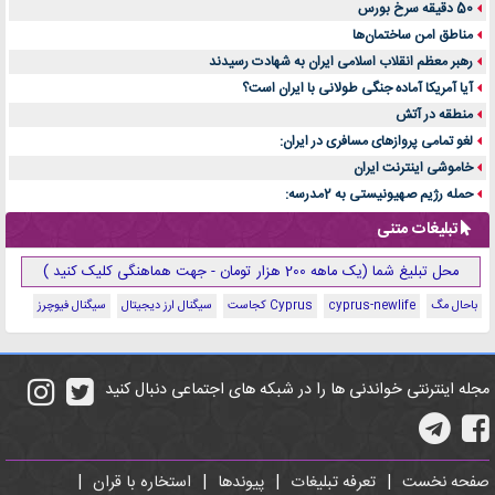
50 دقیقه سرخ بورس
مناطق امن ساختمان‌ها
رهبر معظم انقلاب اسلامی ایران به شهادت رسیدند
آیا آمریکا آماده جنگی طولانی با ایران است؟
منطقه در آتش
لغو تمامی پروازهای مسافری در ایران:
خاموشی اینترنت ایران
حمله رژیم صهیونیستی به 2مدرسه:
تبلیغات متنی
محل تبلیغ شما (یک ماهه 200 هزار تومان - جهت هماهنگی کلیک کنید )
باحال مگ
cyprus-newlife
Cyprus کجاست
سیگنال ارز دیجیتال
سیگنال فیوچرز
مجله اینترنتی خواندنی ها را در شبکه های اجتماعی دنبال کنید
صفحه نخست
|
تعرفه تبلیغات
|
پیوندها
|
استخاره با قران
|