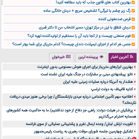
بهترین کتاب های قانون جذب که باید مطالعه کنید!
رگ زیر چشم یا تیرگی؟ تشخیص سریع + درمان خانگی ساده
قرص ضدعفونی کننده
درمان شقاق با لیزر در مرکز تهران؛ مسیر انتخاب من تا دکتر قمری
فوم صنعتی چیست و از کجا باید آن را مستقیم از تولیدکننده تهیه کرد؟
جنس هر کدام از اجزای ایمپلنت دندان چیست؟ کدام متریال برای شما بهتر است؟
تولید لیوان کاغذی یک کسب‌ و کار پر سود و رو‌ به‌ رشد در بازار ایران
آخرین اخبار
پربیننده ترین
خبرخوان
درد زانو بعد از تمرین با تردمیل؟ شاید مشکل از این انتخاب باشد
بهترین ابزارهای متن‌باز برای اجرای هوش مصنوعی بدون اینترنت
آینده موسیقی هم‌اکنون در اینجاست
ناتو: پیشنهادی مبنی بر مشارکت در جنگ علیه ایران نشده است
بهترین راه تبلیغات کلینیک زیبایی و افزایش مشتری کدام است؟
هشدار به آمریکا درباره عملیات زمینی علیه ایران
مقایسه قالب آسترا با وودمارت و فلت‌سام (فارسی)
کنایه قالیباف به دولت ترامپ
خرید سمعک کارکرده یا دست دوم | نکات مهم قبل از تصمیم‌گیری
اطلاعیه مهم تأمین اجتماعی درباره عیدی بازنشستگان/ چرا برخی هنوز عیدی دریافت
نکرده‌اند؟
خرید و فروش قطعات سرور دست دوم در ماهان شبکه ایرانیان
پزشکیان در هیئت دولت: راهی جز دفاع از خود نداشتیم/ ما به حاکمیت همه کشورهای
اهمیت انتخاب بهترین وکیل در سعادت آباد برای پرونده‌های حساس و کلان
همسایه احترام می‌گذاریم
۷ تاثیرات کامپیوتر در حوزه علوم زندگی و کاربردی
تقویت ارتش لبنان/ وعده ارسال نفربر و پشتیبانی عملیاتی از سوی فرانسه
لیفتراک صفر؛ راهنمای جامع خرید، قیمت و فروش در ایران
تشکیل چهارمین جلسه شورای موقت رهبری به ریاست رئیس‌جمهور
راهنمای جامع بهترین کفش ورزشی برای دویدن و استفاده روزمره | بررسی ۱۲ مدل برتر
عکس؛ وضعیت برج مراقبت فرودگاه کیش پس از حملات اخیر