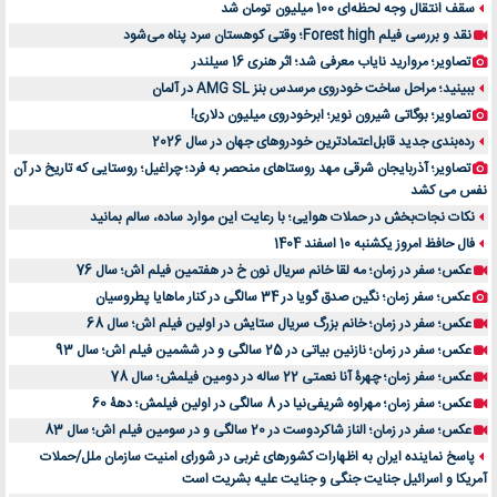
سقف انتقال وجه لحظه‌ای 100 میلیون تومان شد
نقد و بررسی فیلم Forest high؛ وقتی کوهستان سرد پناه می‌شود
تصاویر؛ مروارید نایاب معرفی شد؛ اثر هنری 16 سیلندر
ببینید؛ مراحل ساخت خودروی مرسدس بنز AMG SL در آلمان
تصاویر؛ بوگاتی شیرون نویر؛ ابرخودروی میلیون دلاری!
رده‌بندی جدید قابل‌اعتمادترین خودروهای جهان در سال 2026
تصاویر؛ آذربایجان شرقی مهد روستاهای منحصر به فرد؛ چراغیل؛ روستایی که تاریخ در آن
نفس می کشد
نکات نجات‌بخش در حملات هوایی؛ با رعایت این موارد ساده، سالم بمانید
فال حافظ امروز یکشنبه 10 اسفند 1404
عکس؛ سفر در زمان؛ مه لقا خانم سریال نون خ در هفتمین فیلم اش؛ سال 76
عکس؛ سفر زمان؛ نگین صدق گویا در 34 سالگی در کنار ماهایا پطروسیان
عکس؛ سفر در زمان؛ خانم بزرگ سریال ستایش در اولین فیلم اش؛ سال 68
عکس؛ سفر در زمان؛ نازنین بیاتی در 25 سالگی و در ششمین فیلم اش؛ سال 93
عکس؛ سفر زمان؛ چهرۀ آنا نعمتی 22 ساله در دومین فیلمش؛ سال 78
عکس؛ سفر زمان؛ مهراوه شریفی‌نیا در 8 سالگی در اولین فیلمش؛ دهۀ 60
عکس؛ سفر در زمان؛ الناز شاکردوست در 20 سالگی و در سومین فیلم اش؛ سال 83
پاسخ نماینده ایران به اظهارات کشورهای غربی در شورای امنیت سازمان ملل/حملات
آمریکا و اسرائیل جنایت جنگی و جنایت علیه بشریت است