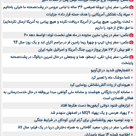
عکس؛ سفر زمان؛ نیوشا ضیغمی 36 ساله با لباس عروس در پشت‌صحنه ما خیلی باحالیم
سپاه یک نفتکش آمریکایی را هدف حمله قرار داد+ جزئیات
تخت روانچی: هیچ پیامی از آمریکا دریافت نکرده و هیچ پیامی به آمریکا ارسال نکرده‌ایم/
ما حق دفاع از خود را داریم
عکس؛ سفر در زمان؛ متین ستوده در ماه های نخست تولد؛ اواسط دهه 60
عکس؛ سفر زمان؛ تیپ و چهرۀ ریما رامین فر در مراسم اکران ابد و یک روز؛ سال 94
لغو بیش از 23 هزار پرواز درپی جنگ آمریکا و اسرائیل علیه ایران
عکس؛ سفر زمان؛ نقی، ارسطو، هما و پنجعلی در حال تمرین دیالوگ در پشت‌صحنه
پایتخت
انفجارهای شدید در تل‌آویو
ناسا موشک ماه را تعمیر کرد
هیوندای از ربات آتش‌نشانش رونمایی کرد
سامانه کارت بازرگانی هوشمند و سامانه ملی گواهی مبدا بی‌وقفه در حال خدمت‌رسانی به
فعالان اقتصادی است
ابزارهای شنود دولتی آیفون‌ها دست هکرها افتاد
2 پهپاد هرمس و یک پهپاد MQ9 در اصفهان منهدم شد
چند توصیه مهم روانشناسان برای آرام کردن کودکان در شرایط جنگی
عکس؛ سفر در زمان؛ سعید آقاخانی به همراه دخترش دریا در یک فیلم؛ سال 87
اطلاعیه شماره 14 سپاه پاسداران