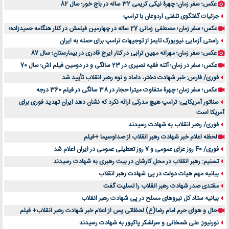
عکس؛ سفر زمان؛ چهرۀ نیکی کریمی 32 ساله در باج خور؛ سال 82
جزئیات گفتگوی تلفنی اردوغان با ترامپ
عکس؛ سفر زمان؛ مصطفی زمانی 27 ساله در چهارمین فیلمش در کنار هنگامه حمیدزاده؛
راستی آزمایی نیویورک تایمز از توجیهات ترامپ برای حمله به ایران
عکس؛ سفر زمان؛ مهرانه مهین ترابی در کنار ایرج قادری در بیمارستان؛ سال 87
عکس؛ سفر در زمان؛ آتنه فقیه نصیری در 23 سالگی و در دومین فیلم اش؛ سال 70
فوری/ فارس: خبر شهادت دختر، داماد و نوه رهبر انقلاب تأیید شد
عکس؛ سفر زمان؛ چهرۀ متفاوت میترا حجار در 38 سالگی در فیلم 360 درجه
سناتور آمریکایی: ترامپ هیچ مدرکی ارائه نکرد که نشان دهد ایران تهدید فوری برای
آمریکا است
فوری/ رهبر انقلاب به شهادت رسیدند
لحظه اعلام خبر شهادت رهبر انقلاب از صداوسیما +فیلم
فوری/ 40 روز عزای عمومی و 7 روز تعطیلی عمومی در ایران اعلام شد
تسنیم: رهبر انقلاب در محل کارشان در بیت رهبری به شهادت رسیدند
بیانیه مهم هیات دولت در پی شهادت رهبر انقلاب
مقتدی صدر شهادت رهبر انقلاب را تسلیت گفت
بیانیه ستاد کل نیروهای مسلح در پی شهادت رهبر انقلاب
حال و هوای حرم امام رضا(ع) لحظاتی پس از اعلام خبر شهادت رهبر انقلاب+ فیلم
نورنیوز: علی شمخانی و سرلشکر پاکپور به شهادت رسیدند