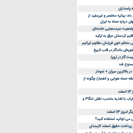
د؛ بیانیه مختصر و غیرمفید از
ان درباره حمله به ایران
 وضعیت سیدمجتبی خامنه‌ای
لیم کردستان عراق به ترکیه
س منتقم خون فرزندان مظلوم ایرانیم
طوره‌ای ماندگار در قلب تاریخ
ممنوع شد
 بالاترین میزان + نمودار
حظه حمله هوایی و انفجار/ چگونه از
د
کاهش استرس و اضطراب با تغذیه مناسب؛ نقش امگا3 و
وز 13 اسفند
ی می توانید استفاده کنید؟
ز پرداخت حقوق اسفند کارمندان