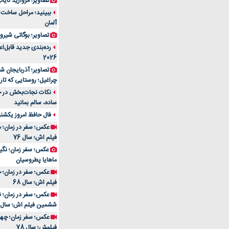
تصاویر؛ مروارید نایاب مع
آلمان
تصاویر؛ بوگاتی شیرون
رده‌بندی جدید قابل‌ا
2026
تصاویر؛ آذربایجان ش
چراغیل؛ روستایی که تا
نکات نجات‌بخش در حم
ساده، سالم بمانید
فال حافظ امروز یکشنبه 10 اسفند 4
عکس؛ سفر در زمان؛ م
فیلم اش؛ سال 76
ماهایا پطروسیان
عکس؛ سفر در زمان؛ خ
فیلم اش؛ سال 68
ششمین فیلم اش؛ سال 93
فیلمش؛ سال 78