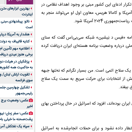
ا تکرار ادعای این کشور مبنی بر وجود اهداف نظامی در
جنس هر کدام از اج
بهترین ابزارهای متن
متریال برای شما بهتر 
یکا و کامالا هریس، معاون اول او می‌تواند منجر به
اینترنت
تولید لیوان کاغذی یک
ری 2024 آمریکا شود.
ناتو: پیشنهادی مبنی 
بازار ایران
است
درد زانو بعد از تمری
هشدار به آمریکا دربار
برنامه «فیس د نِیشین» شبکه سی‌بی‌اس گفت که سنای
انتخاب باشد
کنایه قالیباف به دول
ملی درباره وضعیت برنامه هسته‌ای ایران دریافت کرده
آینده موسیقی هم‌اک
اطلاعیه مهم تأمین اج
بهترین راه تبلیغات 
برخی هنوز عیدی دریافت 
است؟
پزشکیان در هیئت دول
به حاکمیت همه کشورهای
مقایسه قالب آسترا 
سلاح اتمی است. من بسیار نگرانم که نه‌تنها جبهه
تقویت ارتش لبنان/ وع
خرید سمعک کارکرده 
پیش از انتخابات برای حرکت سریع به سمت یک سلاح
سوی فرانسه
تصمیم‌گیری
 بیفتد.
تشکیل چهارمین جلسه
خرید و فروش قطعات
رئیس‌جمهور
ایرانیان
عکس؛ وضعیت برج مر
ران بوده‌اند، افزود که اسرائیل در حال پرداختن بهای
اهمیت انتخاب بهتری
اخیر
پرونده‌های حساس و کل
۷ تاثیرات کامپیوتر در حوزه علوم زندگی و کاربردی
پشت‌صحنه ما خیلی باح
لیفتراک صفر؛ راهنم
سپاه یک نفتکش آمریک
خطار داده نشود و برای حملات انجام‌شده به اسرائیل
ایران