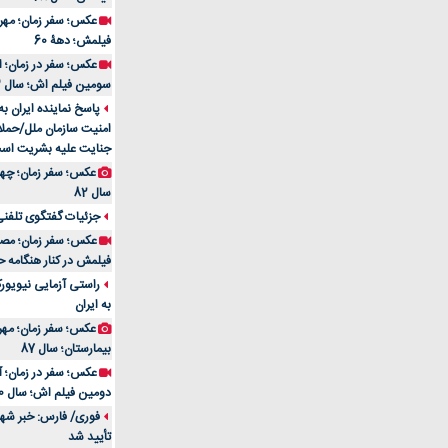
فیلمش؛ دهۀ 60
سومین فیلم اش؛ سال 83
پاسخ نماینده ایران ب
امنیت سازمان ملل/حملا
جنایت علیه بشریت اس
سال 82
جزئیات گفتگوی تلفنی 
فیلمش در کنار هنگامه ح
راستی آزمایی نیویورک
به ایران
عکس؛ سفر زمان؛ مهران
بیمارستان؛ سال 87
دومین فیلم اش؛ سال 70
فوری/ فارس: خبر شهاد
تأیید شد