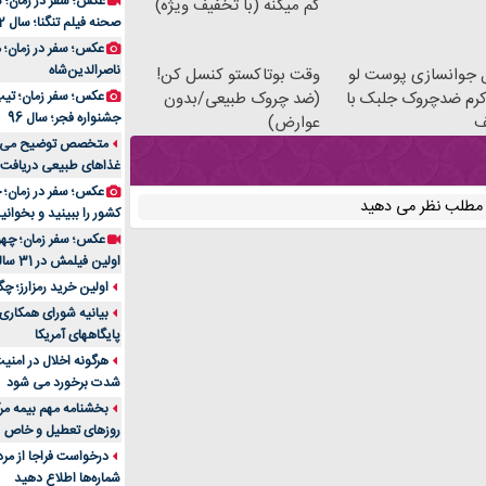
عکس؛ سفر در زمان؛ 
کم میکنه (با تخفیف ویژه)
صحنه فیلم تنگنا؛ سال 52
عکس؛ سفر در زمان؛
ناصرالدین‌شاه
 جوانسازی پوست لو
وقت بوتاکستو کنسل کن!
رم ضدچروک جلبک با
(ضد چروک طبیعی/بدون
عکس؛ سفر زمان؛ تیپ و
جشنواره فجر؛ سال 96
ف
عوارض)
غذاهای طبیعی دریافت 
ن مطلب نظر می دهید
کشور را ببینید و بخوانید
عکس؛ سفر زمان؛ چهر
اولین فیلمش در 31 سالگی
اولین خرید رمزارز؛ چگ
بیانیه شورای همکاری 
پایگاههای آمریکا
هرگونه اخلال در امن
شدت برخورد می شود
بخشنامه مهم بیمه مرک
روزهای تعطیل و خاص
درخواست فراجا از مر
شماره‌ها اطلاع دهید