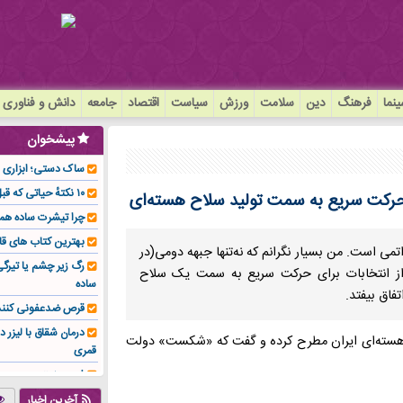
نما
فرهنگ
دین
سلامت
ورزش
سیاست
اقتصاد
جامعه
دانش و فناوری
پیشخوان
ساک دستی؛ ابزاری سا
۱۰ نکتهٔ حیاتی که قبل از کاشت ایمپلنت باید بدانید!
ن؛ حرکت سریع به سمت تولید سلاح هسته‌ای
چرا تیشرت ساده هم
بهترین کتاب های قا
 است. من بسیار نگرانم که نه‌تنها جبهه دومی(در
رگ زیر چشم یا تیر
از انتخابات برای حرکت سریع به سمت یک سلاح
ساده
تفاق بیفتد.
قرص ضدعفونی کنند
درمان شقاق با لیزر د
مه هسته‌ای ایران مطرح کرده و گفت که «شکست» دولت
قمری
فوم صنعتی چیست و ا
تولیدکننده تهیه کرد؟
آخرین اخبار