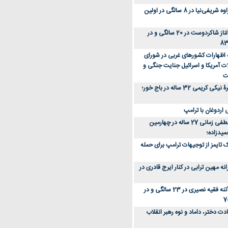
عکس؛ سفر زمان؛ مهراوه شریفی‌نیا در 8 سالگی در اولین
عکس؛ سفر در زمان؛ الناز شاکردوست در 20 سالگی و در
ه اظهارات کشورهای غربی در شورای
ت آمریکا و اسرائیل جنایت جنگی و
ت
عکس؛ سفر زمان؛ چهرۀ نیکی کریمی 32 ساله در باج خور؛
اردوغان با ترامپ
عکس؛ سفر زمان؛ مصطفی زمانی 27 ساله در چهارمین
میدزاده؛
 تایمز از توجیهات ترامپ برای حمله
ه مهین ترابی در کنار ایرج قادری در
عکس؛ سفر در زمان؛ آتنه فقیه نصیری در 23 سالگی و در
ت دختر، داماد و نوه رهبر انقلاب