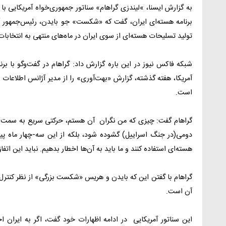
به گزارش ایسنا،‌ »لیندزی گراهام» سناتور جمهوری‌خواه آمریکایی ب
برنامه هسته‌ای ایران، گفت که «شکست» جو بایدن، رئیس‌جمهور آمر
تولید تسلیحات هسته‌ای از سوی ایران در ماه‌های منتهی به انتخابات ریاست‌جمهو
شبکه فاکس نیوز در این باره گزارش داد: گراهام در گفت‌وگو با 
آمریکا، هفته گذشته، گزارش «بهت‌آوری» را از مدیر آژانس اطلاعات 
است.
گراهام گفت: چیزی که من نگران آن هستم، حرکتی سریع به سمت یک 
دومی(در جنگ اسراییل) گشوده شود، بلکه از این سه-چهار ماه 
هسته‌ای استفاده کنند و ما باید به آن‌ها اخطار بدهیم. نباید این اتفاق
گراهام با گفتن این که بایدن و هریس «شکست بزرگی» از نظر کنترل ای
آن است.
این سناتور آمریکایی در ادامه اظهارات خود گفت، اگر به ایران ا