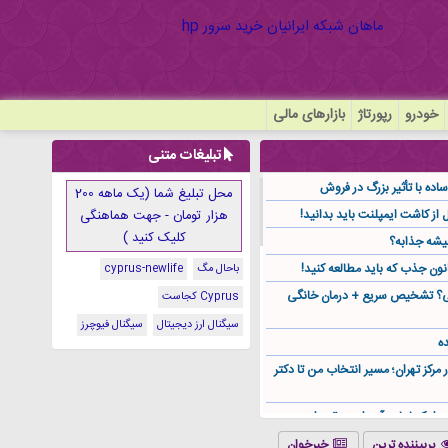
خودرو
رپورتاژ
بازارهای مالی
تبلیغات متنی
ده با تأثیر بزرگ در فروش
محل تبلیغ شما (یک ماهه 200
هزار تومان - جهت هماهنگی
کلیک کنید )
یشه جذابه؟
نون جذب که باید مطالعه کنید!
باحال مگ
cyprus-newlife
گی؟ تشخیص سریع + درمان خانگی
Cyprus کجاست
سیگنال ارز دیجیتال
سیگنال فیوچرز
ه
ر مرکز تهران؛ مسیر انتخاب من تا دکتر
ز کجا باید آن را مستقیم از
پربیننده ترین
خبرخوان