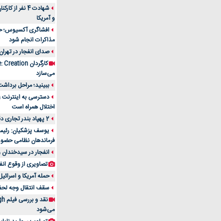
شهادت 4 نفر از
و آمریکا
افشاگری آکسیوس؛ حمله
مذاکرات انجام شود
صدای انفجار در تهران
می‌سازد
ببینید؛ مراحل برداشت
اختلال همراه است
2 پهپاد بندر تجاری دقم را در عمان هدف قرار دادند
یوسف پزشکیان: رئیس 
فرماندهان نظامی حضو
انفجار در سیدخندان و
تصاویری از وقوع انف
حمله آمریکا و اسرائیل
سقف انتقال وجه لحظه‌ای 100 میلیون 
می‌شود