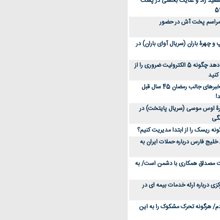
سعید راد و عنایت بخشی در پشت
 مراسم پخت آش در حضور
 چهرۀ باران (سریال آوای باران) در
متخصص توضیح می‌دهد چگونه 5 الکترولیت ضروری را از
کنید
عکس؛ سفر در زمان؛ خبرهای جالب رمضان 45 سال قبل
!
ۀ اوس موسی (سریال پایتخت) در
ونه ریسک را از ابتدا مدیریت کنیم؟
خلیج فارس درباره حملات ایران به
یت مصداق همکاری با دشمن است/ به
زی درباره ارئه خدمات بیمه ای در
دم/ هرگونه تحرک مشکوک را به این