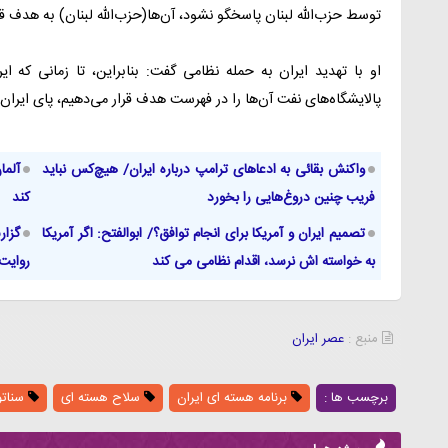
توسط حزب‌الله لبنان پاسخگو نشود، آن‌ها(حزب‌الله لبنان) به هدف ق
او با تهدید ایران به حمله نظامی گفت: بنابراین، تا زمانی که ای
پالایشگاه‌های نفت آن‌ها را در فهرست هدف قرار می‌دهیم، پای ایرا
واکنش بقائی به ادعاهای ترامپ درباره ایران/ هیچ‌کس نباید
آلما
فریب چنین دروغ‌هایی را بخورد
کند
تصمیم ایران و آمریکا برای انجام توافق؟/ ابوالفتح: اگر آمریکا
گزار
به خواسته اش نرسد، اقدام نظامی می کند
روایت 
منبع :
عصر ایران
برچسب ها :
برنامه هسته ای ایران
سلاح هسته ای
سناتو