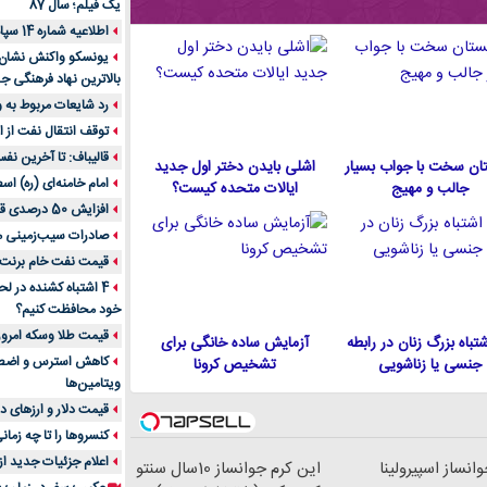
یک فیلم؛ سال 87
اطلاعیه شماره 14 سپاه پاسداران
یونسکو واکنش نشان دا
بالاترین نهاد فرهنگی جه
رد شایعات مربوط به
توقف انتقال نفت از اق
قالیباف: تا آخرین نف
ان سخت با جواب بسیار
اشلی بایدن دختر اول جدید
امام خامنه‌ای (ره) اس
جالب و مهیج
ایالات متحده كيست؟
افزایش 50 درصدی قیمت گاز در اروپا
صادرات سیب‌زمینی 
قیمت نفت خام برنت در
4 اشتباه کشنده در ل
خود محافظت کنیم؟
قیمت طلا وسکه امروز 13 اسفن
 اشتباه بزرگ زنان در رابطه
آزمایش ساده خانگی برای
جنسی یا زناشویی
تشخیص کرونا
ویتامین‌ها
قیمت دلار و ارزهای دیگر امر
کنسروها را تا چه زمان
اعلام جزئیات جدید ا
انساز اسپیرولینا
این کرم جوانساز 10سال سنتو