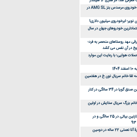
رفی شد؛ اثر هنری 16 سیلندر
ببینید؛ مراحل ساخت خودروی مرسدس بنز AMG SL در
 نویر؛ ابرخودروی میلیون دلاری!
عتمادترین خودروهای جهان در سال
رقی مهد روستاهای منحصر به فرد؛
ریخ در آن نفس می کشد
لات هوایی؛ با رعایت این موارد
140
ه لقا خانم سریال نون خ در هفتمین
عکس؛ سفر زمان؛ نگین صدق گویا در 34 سالگی در کنار
انم بزرگ سریال ستایش در اولین
عکس؛ سفر در زمان؛ نازنین بیاتی در 25 سالگی و در
عکس؛ سفر زمان؛ چهرۀ آنا نعمتی 22 ساله در دومین