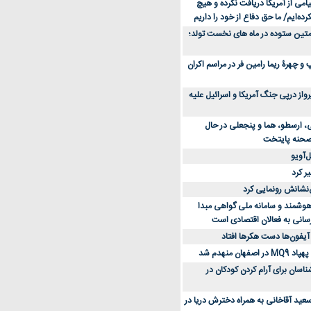
می از آمریکا دریافت نکرده و هیچ
رده‌ایم/ ما حق دفاع از خود را داریم
ن کفش ورزشی برای دویدن و استفاده
متین ستوده در ماه های نخست تولد؛
و چهرۀ ریما رامین فر در مراسم اکران
از 23 هزار پرواز درپی جنگ آمریکا و اسرائیل علیه
، ارسطو، هما و پنجعلی در حال
صحنه پایتخت
‌آویو
ر کرد
‌نشانش رونمایی کرد
 هوشمند و سامانه ملی گواهی مبدا
سانی به فعالان اقتصادی است
آیفون‌ها دست هکرها افتاد
اسان برای آرام کردن کودکان در
عید آقاخانی به همراه دخترش دریا در