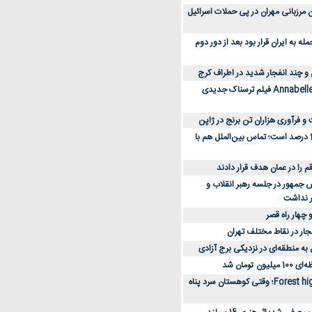
 کارکنان مرزبانی مهران در پی حملات اسرائیل
 به ایران قرار بود بعد از دور دوم
 و چند انفجار شدید در اطراف کرج
کارگردان Annabelle: Creation فیلم ترسناک جدیدی
 و فرآوری هزاران تن برنج در ژاپن
دسترسی به اینترنت 1 درصد است؛ تماس بین‌الملل هم با
جمهور در جلسه رهبر انقلاب و
ر نداشت
 چهار راه قصر
جار در نقاط مختلف تهران
 به منطقه‌ای در نزدیکی برج آزادی
تومان شد
نقد و بررسی فیلم Forest high؛ وقتی کوهستان سرد پناه