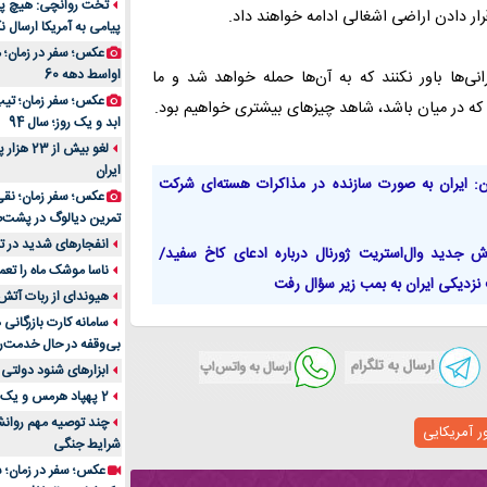
تخت روانچی: هیچ پیا
رار دادن اراضی اشغالی ادامه خواهند داد.
پیامی به آمریکا ارسال نک
راهنمای جامع بهتری
روزمره | بررسی ۱۲ مدل برتر
عکس؛ سفر در زمان؛ 
اواسط دهه 60
رانی‌ها باور نکنند که به آن‌ها حمله خواهد شد و ما
عکس؛ سفر زمان؛ تیپ 
ن که در میان باشد، شاهد چیزهای بیشتری خواهیم بود.
ابد و یک روز؛ سال 94
لغو بیش 
ایران
ن: ایران به صورت سازنده در مذاکرات هسته‌ای شرکت
عکس؛ سفر زمان؛ نقی
تمرین دیالوگ در پشت‌
انفجارهای شدید در تل
ش جدید وال‌استریت ژورنال درباره ادعای کاخ سفید/
ناسا موشک ماه را تعمی
نزدیکی ایران به بمب زیر سؤال رفت
هیوندای از ربات آتش
سامانه کارت بازرگانی
بی‌وقفه در حال خدمت‌ر
ابزارهای شنود دولتی 
2 پهپاد هرمس و یک پهپاد MQ9 در اصفهان منهدم شد
چند توصیه مهم روانشن
ر آمریکایی
شرایط جنگی
عکس؛ سفر در زمان؛ س