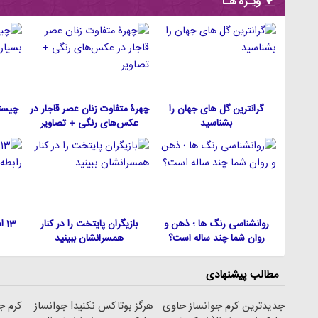
ویـژه هـا
گرانترین گل های جهان را
چهرۀ متفاوت زنان عصر قاجار در
چیست
بشناسید
عکس‌های رنگی + تصاویر
روانشناسی رنگ ها ؛ ذهن و
بازیگران پایتخت را در کنار
13
روان شما چند ساله است؟
همسرانشان ببینید
مطالب پیشنهادی
جدیدترین کرم جوانساز حاوی
هرگز بوتاکس نکنید! جوانساز
کرم جو