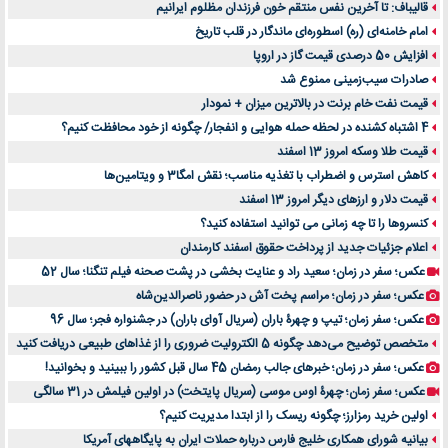
قالیباف: تا آخرین نفس منتقم خون فرزندان مظلوم ایرانیم
امام خامنه‌ای (ره) اسطوره‌ای ماندگار در قلب تاریخ
افزایش 50 درصدی قیمت گاز در اروپا
صادرات سیب‌زمینی ممنوع شد
قیمت نفت خام برنت در بالاترین میزان + نمودار
4 اشتباه کشنده در لحظه حمله هوایی و انفجار/ چگونه از خود محافظت کنیم؟
قیمت طلا وسکه امروز 13 اسفند
کاهش استرس و اضطراب با تغذیه مناسب؛ نقش امگا3 و ویتامین‌ها
قیمت دلار و ارزهای دیگر امروز 13 اسفند
کنسروها را تا چه زمانی می توانید استفاده کنید؟
اعلام جزئیات جدید از پرداخت حقوق اسفند کارمندان
عکس؛ سفر در زمان؛ سعید راد و عنایت بخشی در پشت صحنه فیلم تنگنا؛ سال 52
عکس؛ سفر در زمان؛ مراسم پخت آش در حضور ناصرالدین‌شاه
عکس؛ سفر زمان؛ تیپ و چهرۀ باران (سریال آوای باران) در جشنواره فجر؛ سال 96
متخصص توضیح می‌دهد چگونه 5 الکترولیت ضروری را از غذاهای طبیعی دریافت کنید
عکس؛ سفر در زمان؛ خبرهای جالب رمضان 45 سال قبل کشور را ببینید و بخوانید!
عکس؛ سفر زمان؛ چهرۀ اوس موسی (سریال پایتخت) در اولین فیلمش در 31 سالگی
اولین خرید رمزارز؛ چگونه ریسک را از ابتدا مدیریت کنیم؟
بیانیه شورای همکاری خلیج فارس درباره حملات ایران به پایگاههای آمریکا