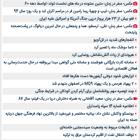
عکس؛ سفر در زمان؛ متین ستوده در ماه های نخست تولد؛ اواسط دهه 60
عکس؛ سفر زمان؛ تیپ و چهرۀ ریما رامین فر در مراسم اکران ابد و یک روز؛ سال 94
لغو بیش از 23 هزار پرواز درپی جنگ آمریکا و اسرائیل علیه ایران
عکس؛ سفر زمان؛ نقی، ارسطو، هما و پنجعلی در حال تمرین دیالوگ در پشت‌صحنه
پایتخت
انفجارهای شدید در تل‌آویو
ناسا موشک ماه را تعمیر کرد
هیوندای از ربات آتش‌نشانش رونمایی کرد
سامانه کارت بازرگانی هوشمند و سامانه ملی گواهی مبدا بی‌وقفه در حال خدمت‌رسانی به
فعالان اقتصادی است
ابزارهای شنود دولتی آیفون‌ها دست هکرها افتاد
2 پهپاد هرمس و یک پهپاد MQ9 در اصفهان منهدم شد
چند توصیه مهم روانشناسان برای آرام کردن کودکان در شرایط جنگی
عکس؛ سفر در زمان؛ سعید آقاخانی به همراه دخترش دریا در یک فیلم؛ سال 87
اطلاعیه شماره 14 سپاه پاسداران
یونسکو واکنش نشان داد؛ بیانیه مختصر و غیرمفید از بالاترین نهاد فرهنگی جهان درباره
حمله به ایران
رد شایعات مربوط به وضعیت سیدمجتبی خامنه‌ای
توقف انتقال نفت از اقلیم کردستان عراق به ترکیه