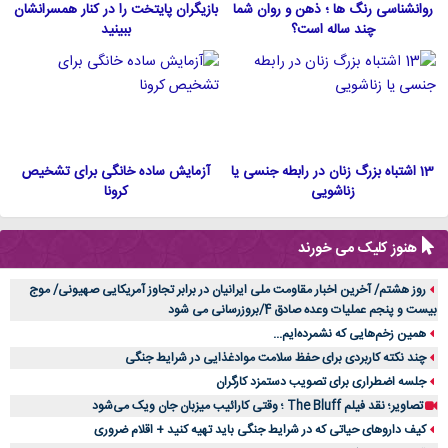
روانشناسی رنگ ها ؛ ذهن و روان شما
بازیگران پایتخت را در کنار همسرانشان
چند ساله است؟
ببینید
13 اشتباه بزرگ زنان در رابطه جنسی یا
آزمایش ساده خانگی برای تشخیص
زناشویی
کرونا
هنوز کلیک می خورند
روز هشتم/ آخرین اخبار مقاومت ملی ایرانیان در برابر تجاوز آمریکایی صهیونی/ موج
بیست و پنجم عملیات وعده صادق 4/بروزرسانی می شود
همین زخم‌هایی که نشمرده‌ایم...
چند نکته کاربردی برای حفظ سلامت موادغذایی در شرایط جنگی
جلسه اضطراری برای تصویب دستمزد کارگران
تصاویر؛ نقد فیلم The Bluff ؛ وقتی کارائیب میزبان جان ویک می‌شود
کیف داروهای حیاتی که در شرایط جنگی باید تهیه کنید + اقلام ضروری