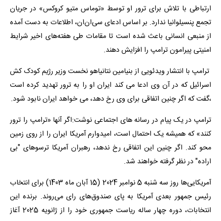
ارتباطی با تلاش برای ترور او توسط «توماس متیو کروکس» در جریان
تجمع پنسیلوانیا ندارد. بر اساس ادعای سی‌ان‌ان، اطلاعات به دست آمده
از منبعی انسانی باعث شده است تا مقامات طی هفته‌های اخیر شرایط
امنیتی پیرامون ترامپ را افزایش دهند.
ترامپ با انتشار ویدئویی از بنیامین نتانیاهو نخست وزیر رژیم کودک کش
اسرائیل که در آن وی ادعا می کند ایران او را به ترور تهدید کرده است
،گفت که اگر چنین اتفاقی برای وی رخ دهد، می خواهد ایران نابود شود.
ترامپ در یک پیام در رسانه های اجتماعی نوشت:اگر آنها «ترامپ را ترور
کنند» که همیشه یک احتمال است، امیدوارم آمریکا ایران را از روی زمین
محو کند. اگر چنین این اتفاقی رخ ندهد، رهبران آمریکا ترسوهای "بی
اراده" در نظر گرفته خواهند شد.
آمریکایی‌ها روز سه شنبه 5 نوامبر 2024 (15 آبان ماه 1403) برای انتخاب
رئیس جمهور بعدی آمریکا به پای صندوق‌های رای می‌روند. برنده این
انتخابات، دوره چهار ساله ریاست جمهوری خود را از ژانویه 2025 آغاز