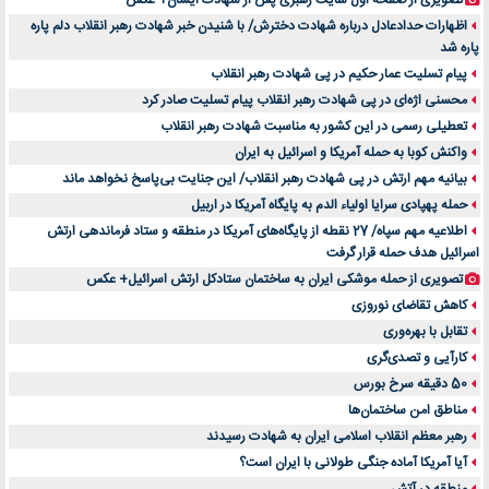
تصویری از صفحه اول سایت رهبری پس از شهادت ایشان+ عکس
اظهارات حدادعادل درباره شهادت دخترش/ با شنیدن خبر شهادت رهبر انقلاب دلم پاره
پاره شد
پیام تسلیت عمار حکیم در پی شهادت رهبر انقلاب
محسنی اژه‌ای در پی شهادت رهبر انقلاب پیام تسلیت صادر کرد
تعطیلی رسمی در این کشور به مناسبت شهادت رهبر انقلاب
واکنش کوبا به حمله آمریکا و اسرائیل به ایران
بیانیه مهم ارتش در پی شهادت رهبر انقلاب/ این جنایت بی‌پاسخ نخواهد ماند
حمله پهپادی سرایا اولیاء الدم به پایگاه آمریکا در اربیل
اطلاعیه مهم سپاه/ 27 نقطه از پایگاه‌های آمریکا در منطقه و ستاد فرماندهی ارتش
اسرائیل هدف حمله قرار گرفت
تصویری از حمله موشکی ایران به ساختمان ستادکل ارتش اسرائیل+ عکس
کاهش تقاضای نوروزی
تقابل با بهره‌وری
کارآیی و تصدی‌گری
50 دقیقه سرخ بورس
مناطق امن ساختمان‌ها
رهبر معظم انقلاب اسلامی ایران به شهادت رسیدند
آیا آمریکا آماده جنگی طولانی با ایران است؟