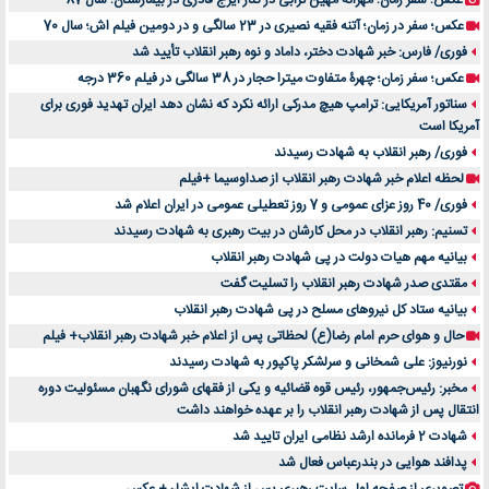
عکس؛ سفر زمان؛ مهرانه مهین ترابی در کنار ایرج قادری در بیمارستان؛ سال 87
عکس؛ سفر در زمان؛ آتنه فقیه نصیری در 23 سالگی و در دومین فیلم اش؛ سال 70
فوری/ فارس: خبر شهادت دختر، داماد و نوه رهبر انقلاب تأیید شد
عکس؛ سفر زمان؛ چهرۀ متفاوت میترا حجار در 38 سالگی در فیلم 360 درجه
سناتور آمریکایی: ترامپ هیچ مدرکی ارائه نکرد که نشان دهد ایران تهدید فوری برای
آمریکا است
فوری/ رهبر انقلاب به شهادت رسیدند
لحظه اعلام خبر شهادت رهبر انقلاب از صداوسیما +فیلم
فوری/ 40 روز عزای عمومی و 7 روز تعطیلی عمومی در ایران اعلام شد
تسنیم: رهبر انقلاب در محل کارشان در بیت رهبری به شهادت رسیدند
بیانیه مهم هیات دولت در پی شهادت رهبر انقلاب
مقتدی صدر شهادت رهبر انقلاب را تسلیت گفت
بیانیه ستاد کل نیروهای مسلح در پی شهادت رهبر انقلاب
حال و هوای حرم امام رضا(ع) لحظاتی پس از اعلام خبر شهادت رهبر انقلاب+ فیلم
نورنیوز: علی شمخانی و سرلشکر پاکپور به شهادت رسیدند
مخبر: رئیس‌جمهور، رئیس قوه ‌قضائیه و یکی از فقهای شورای نگهبان مسئولیت دوره
انتقال پس ‌از شهادت رهبر انقلاب را بر عهده خواهند داشت
شهادت 2 فرمانده ارشد نظامی ایران تایید شد
پدافند هوایی در بندرعباس فعال شد