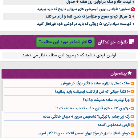
قیمت طلا و سکه در اولین روز هفته + جدول
تصاویر؛ طولانی ترین انیمیشن های سریالی تاریخ که باید ببینید
5 سریال کره‌ای مفرح و طنزآمیز که ذهن شما را آرام می‌کنند
فهرست سیاه باتری؛ 5 ویژگی که باید در گوشی خود غیرفعال کنید
نظر شما در مورد این مطلب؟
نظرات خوانندگان
اولین فردی باشید که در مورد این مطلب نظر می دهید
پیشخوان
ساک دستی؛ ابزاری ساده با تأثیر بزرگ در فروش
۱۰ نکتهٔ حیاتی که قبل از کاشت ایمپلنت باید بدانید!
چرا تیشرت ساده همیشه جذابه؟
بهترین کتاب های قانون جذب که باید مطالعه کنید!
رگ زیر چشم یا تیرگی؟ تشخیص سریع + درمان خانگی ساده
قرص ضدعفونی کننده
درمان شقاق با لیزر در مرکز تهران؛ مسیر انتخاب من تا دکتر قمری