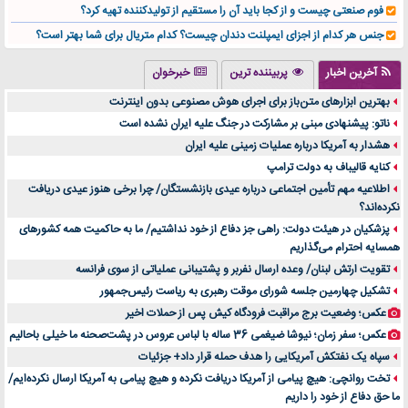
فوم صنعتی چیست و از کجا باید آن را مستقیم از تولیدکننده تهیه کرد؟
جنس هر کدام از اجزای ایمپلنت دندان چیست؟ کدام متریال برای شما بهتر است؟
تولید لیوان کاغذی یک کسب‌ و کار پر سود و رو‌ به‌ رشد در بازار ایران
آخرین اخبار
پربیننده ترین
خبرخوان
درد زانو بعد از تمرین با تردمیل؟ شاید مشکل از این انتخاب باشد
بهترین ابزارهای متن‌باز برای اجرای هوش مصنوعی بدون اینترنت
آینده موسیقی هم‌اکنون در اینجاست
ناتو: پیشنهادی مبنی بر مشارکت در جنگ علیه ایران نشده است
بهترین راه تبلیغات کلینیک زیبایی و افزایش مشتری کدام است؟
هشدار به آمریکا درباره عملیات زمینی علیه ایران
مقایسه قالب آسترا با وودمارت و فلت‌سام (فارسی)
کنایه قالیباف به دولت ترامپ
خرید سمعک کارکرده یا دست دوم | نکات مهم قبل از تصمیم‌گیری
اطلاعیه مهم تأمین اجتماعی درباره عیدی بازنشستگان/ چرا برخی هنوز عیدی دریافت
نکرده‌اند؟
خرید و فروش قطعات سرور دست دوم در ماهان شبکه ایرانیان
پزشکیان در هیئت دولت: راهی جز دفاع از خود نداشتیم/ ما به حاکمیت همه کشورهای
اهمیت انتخاب بهترین وکیل در سعادت آباد برای پرونده‌های حساس و کلان
همسایه احترام می‌گذاریم
۷ تاثیرات کامپیوتر در حوزه علوم زندگی و کاربردی
تقویت ارتش لبنان/ وعده ارسال نفربر و پشتیبانی عملیاتی از سوی فرانسه
لیفتراک صفر؛ راهنمای جامع خرید، قیمت و فروش در ایران
تشکیل چهارمین جلسه شورای موقت رهبری به ریاست رئیس‌جمهور
راهنمای جامع بهترین کفش ورزشی برای دویدن و استفاده روزمره | بررسی ۱۲ مدل برتر
عکس؛ وضعیت برج مراقبت فرودگاه کیش پس از حملات اخیر
عکس؛ سفر زمان؛ نیوشا ضیغمی 36 ساله با لباس عروس در پشت‌صحنه ما خیلی باحالیم
سپاه یک نفتکش آمریکایی را هدف حمله قرار داد+ جزئیات
تخت روانچی: هیچ پیامی از آمریکا دریافت نکرده و هیچ پیامی به آمریکا ارسال نکرده‌ایم/
ما حق دفاع از خود را داریم