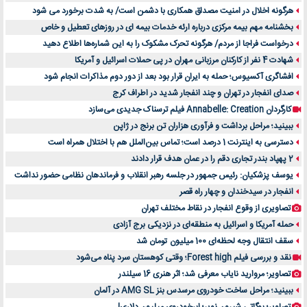
هرگونه اخلال در امنیت مصداق همکاری با دشمن است/ به شدت برخورد می شود
بخشنامه مهم بیمه مرکزی درباره ارئه خدمات بیمه ای در روزهای تعطیل و خاص
درخواست فراجا از مردم/ هرگونه تحرک مشکوک را به این شماره‌ها اطلاع دهید
شهادت 4 نفر از کارکنان مرزبانی مهران در پی حملات اسرائیل و آمریکا
افشاگری آکسیوس؛ حمله به ایران قرار بود بعد از دور دوم مذاکرات انجام شود
صدای انفجار در تهران و چند انفجار شدید در اطراف کرج
کارگردان Annabelle: Creation فیلم ترسناک جدیدی می‌سازد
ببینید؛ مراحل برداشت و فرآوری هزاران تن برنج در ژاپن
دسترسی به اینترنت 1 درصد است؛ تماس بین‌الملل هم با اختلال همراه است
2 پهپاد بندر تجاری دقم را در عمان هدف قرار دادند
یوسف پزشکیان: رئیس جمهور در جلسه رهبر انقلاب و فرماندهان نظامی حضور نداشت
انفجار در سیدخندان و چهار راه قصر
تصاویری از وقوع انفجار در نقاط مختلف تهران
حمله آمریکا و اسرائیل به منطقه‌ای در نزدیکی برج آزادی
سقف انتقال وجه لحظه‌ای 100 میلیون تومان شد
نقد و بررسی فیلم Forest high؛ وقتی کوهستان سرد پناه می‌شود
تصاویر؛ مروارید نایاب معرفی شد؛ اثر هنری 16 سیلندر
ببینید؛ مراحل ساخت خودروی مرسدس بنز AMG SL در آلمان