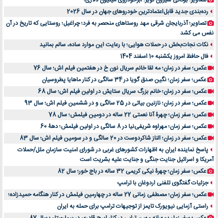
تصاویر؛ بوگاتی شیرون نویر؛ ابرخودروی میلیون دلاری!
رده‌بندی جدید قابل‌اعتمادترین خودروهای جهان در سال 2026
تصاویر؛ آذربایجان شرقی مهد روستاهای منحصر به فرد؛ چراغیل؛ روستایی که تاریخ در آن
نفس می کشد
نکات نجات‌بخش در حملات هوایی؛ با رعایت این موارد ساده، سالم بمانید
فال حافظ امروز یکشنبه 10 اسفند 1404
عکس؛ سفر در زمان؛ مه لقا خانم سریال نون خ در هفتمین فیلم اش؛ سال 76
عکس؛ سفر زمان؛ نگین صدق گویا در 34 سالگی در کنار ماهایا پطروسیان
عکس؛ سفر در زمان؛ خانم بزرگ سریال ستایش در اولین فیلم اش؛ سال 68
عکس؛ سفر در زمان؛ نازنین بیاتی در 25 سالگی و در ششمین فیلم اش؛ سال 93
عکس؛ سفر زمان؛ چهرۀ آنا نعمتی 22 ساله در دومین فیلمش؛ سال 78
عکس؛ سفر زمان؛ مهراوه شریفی‌نیا در 8 سالگی در اولین فیلمش؛ دهۀ 60
عکس؛ سفر در زمان؛ الناز شاکردوست در 20 سالگی و در سومین فیلم اش؛ سال 83
پاسخ نماینده ایران به اظهارات کشورهای غربی در شورای امنیت سازمان ملل/حملات
آمریکا و اسرائیل جنایت جنگی و جنایت علیه بشریت است
عکس؛ سفر زمان؛ چهرۀ نیکی کریمی 32 ساله در باج خور؛ سال 82
جزئیات گفتگوی تلفنی اردوغان با ترامپ
عکس؛ سفر زمان؛ مصطفی زمانی 27 ساله در چهارمین فیلمش در کنار هنگامه حمیدزاده؛
راستی آزمایی نیویورک تایمز از توجیهات ترامپ برای حمله به ایران