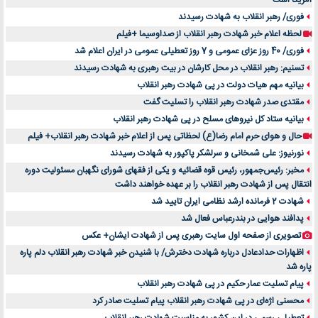
آمریکا است
فوری/ رهبر انقلاب به شهادت رسیدند
لحظه اعلام خبر شهادت رهبر انقلاب از صداوسیما +فیلم
فوری/ 40 روز عزای عمومی و 7 روز تعطیلی عمومی در ایران اعلام شد
تسنیم: رهبر انقلاب در محل کارشان در بیت رهبری به شهادت رسیدند
بیانیه مهم هیات دولت در پی شهادت رهبر انقلاب
مقتدی صدر شهادت رهبر انقلاب را تسلیت گفت
بیانیه ستاد کل نیروهای مسلح در پی شهادت رهبر انقلاب
حال و هوای حرم امام رضا(ع) لحظاتی پس از اعلام خبر شهادت رهبر انقلاب+ فیلم
نورنیوز: علی شمخانی و سرلشکر پاکپور به شهادت رسیدند
مخبر: رئیس‌جمهور، رئیس قوه ‌قضائیه و یکی از فقهای شورای نگهبان مسئولیت دوره
انتقال پس ‌از شهادت رهبر انقلاب را بر عهده خواهند داشت
شهادت 2 فرمانده ارشد نظامی ایران تایید شد
پدافند هوایی در بندرعباس فعال شد
تصویری از صفحه اول سایت رهبری پس از شهادت ایشان+ عکس
اظهارات حدادعادل درباره شهادت دخترش/ با شنیدن خبر شهادت رهبر انقلاب دلم پاره
پاره شد
پیام تسلیت عمار حکیم در پی شهادت رهبر انقلاب
محسنی اژه‌ای در پی شهادت رهبر انقلاب پیام تسلیت صادر کرد