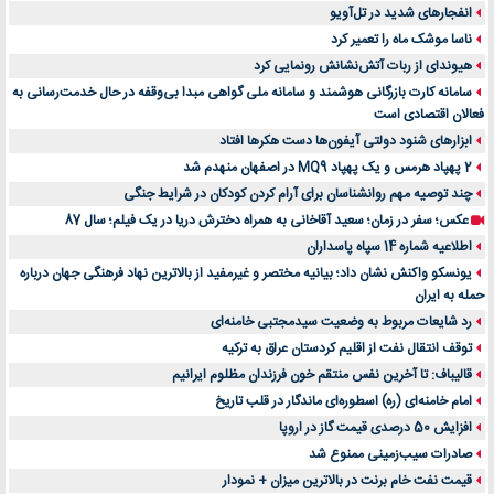
انفجارهای شدید در تل‌آویو
ناسا موشک ماه را تعمیر کرد
هیوندای از ربات آتش‌نشانش رونمایی کرد
سامانه کارت بازرگانی هوشمند و سامانه ملی گواهی مبدا بی‌وقفه در حال خدمت‌رسانی به
فعالان اقتصادی است
ابزارهای شنود دولتی آیفون‌ها دست هکرها افتاد
2 پهپاد هرمس و یک پهپاد MQ9 در اصفهان منهدم شد
چند توصیه مهم روانشناسان برای آرام کردن کودکان در شرایط جنگی
عکس؛ سفر در زمان؛ سعید آقاخانی به همراه دخترش دریا در یک فیلم؛ سال 87
اطلاعیه شماره 14 سپاه پاسداران
یونسکو واکنش نشان داد؛ بیانیه مختصر و غیرمفید از بالاترین نهاد فرهنگی جهان درباره
حمله به ایران
رد شایعات مربوط به وضعیت سیدمجتبی خامنه‌ای
توقف انتقال نفت از اقلیم کردستان عراق به ترکیه
قالیباف: تا آخرین نفس منتقم خون فرزندان مظلوم ایرانیم
امام خامنه‌ای (ره) اسطوره‌ای ماندگار در قلب تاریخ
افزایش 50 درصدی قیمت گاز در اروپا
صادرات سیب‌زمینی ممنوع شد
قیمت نفت خام برنت در بالاترین میزان + نمودار