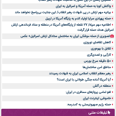
تعطیلی رسمی در این کشور به مناسبت شهادت رهبر انقلاب
واکنش کوبا به حمله آمریکا و اسرائیل به ایران
بیانیه مهم ارتش در پی شهادت رهبر انقلاب/ این جنایت بی‌پاسخ نخواهد ماند
حمله پهپادی سرایا اولیاء الدم به پایگاه آمریکا در اربیل
اطلاعیه مهم سپاه/ 27 نقطه از پایگاه‌های آمریکا در منطقه و ستاد فرماندهی ارتش
اسرائیل هدف حمله قرار گرفت
تصویری از حمله موشکی ایران به ساختمان ستادکل ارتش اسرائیل+ عکس
کاهش تقاضای نوروزی
تقابل با بهره‌وری
کارآیی و تصدی‌گری
50 دقیقه سرخ بورس
مناطق امن ساختمان‌ها
رهبر معظم انقلاب اسلامی ایران به شهادت رسیدند
آیا آمریکا آماده جنگی طولانی با ایران است؟
منطقه در آتش
لغو تمامی پروازهای مسافری در ایران:
خاموشی اینترنت ایران
حمله رژیم صهیونیستی به 2مدرسه:
تبلیغات متنی