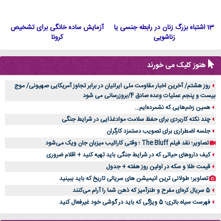
13 اشتباه بزرگ زنان در رابطه جنسی یا
آزمایش ساده خانگی برای تشخیص
زناشویی
کرونا
هنوز کلیک می خورند
روز هشتم/ آخرین اخبار مقاومت ملی ایرانیان در برابر تجاوز آمریکایی صهیونی/ موج
بیست و پنجم عملیات وعده صادق 4/بروزرسانی می شود
همین زخم‌هایی که نشمرده‌ایم...
چند نکته کاربردی برای حفظ سلامت موادغذایی در شرایط جنگی
جلسه اضطراری برای تصویب دستمزد کارگران
تصاویر؛ نقد فیلم The Bluff ؛ وقتی کارائیب میزبان جان ویک می‌شود
کیف داروهای حیاتی که در شرایط جنگی باید تهیه کنید + اقلام ضروری
قیمت طلا و سکه در اولین روز هفته + جدول
تصاویر؛ طولانی ترین انیمیشن های سریالی تاریخ که باید ببینید
5 سریال کره‌ای مفرح و طنزآمیز که ذهن شما را آرام می‌کنند
فهرست سیاه باتری؛ 5 ویژگی که باید در گوشی خود غیرفعال کنید