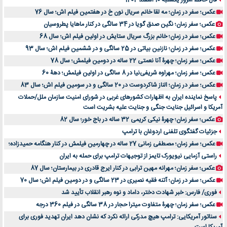
فال حافظ امروز یکشنبه 10 اسفند 1404
عکس؛ سفر در زمان؛ مه لقا خانم سریال نون خ در هفتمین فیلم اش؛ سال 76
عکس؛ سفر زمان؛ نگین صدق گویا در 34 سالگی در کنار ماهایا پطروسیان
عکس؛ سفر در زمان؛ خانم بزرگ سریال ستایش در اولین فیلم اش؛ سال 68
عکس؛ سفر در زمان؛ نازنین بیاتی در 25 سالگی و در ششمین فیلم اش؛ سال 93
عکس؛ سفر زمان؛ چهرۀ آنا نعمتی 22 ساله در دومین فیلمش؛ سال 78
عکس؛ سفر زمان؛ مهراوه شریفی‌نیا در 8 سالگی در اولین فیلمش؛ دهۀ 60
عکس؛ سفر در زمان؛ الناز شاکردوست در 20 سالگی و در سومین فیلم اش؛ سال 83
پاسخ نماینده ایران به اظهارات کشورهای غربی در شورای امنیت سازمان ملل/حملات
آمریکا و اسرائیل جنایت جنگی و جنایت علیه بشریت است
عکس؛ سفر زمان؛ چهرۀ نیکی کریمی 32 ساله در باج خور؛ سال 82
جزئیات گفتگوی تلفنی اردوغان با ترامپ
عکس؛ سفر زمان؛ مصطفی زمانی 27 ساله در چهارمین فیلمش در کنار هنگامه حمیدزاده؛
راستی آزمایی نیویورک تایمز از توجیهات ترامپ برای حمله به ایران
عکس؛ سفر زمان؛ مهرانه مهین ترابی در کنار ایرج قادری در بیمارستان؛ سال 87
عکس؛ سفر در زمان؛ آتنه فقیه نصیری در 23 سالگی و در دومین فیلم اش؛ سال 70
فوری/ فارس: خبر شهادت دختر، داماد و نوه رهبر انقلاب تأیید شد
عکس؛ سفر زمان؛ چهرۀ متفاوت میترا حجار در 38 سالگی در فیلم 360 درجه
سناتور آمریکایی: ترامپ هیچ مدرکی ارائه نکرد که نشان دهد ایران تهدید فوری برای