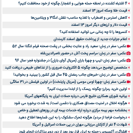
4 اشتباه کشنده در لحظه حمله هوایی و انفجار/ چگونه از خود محافظت کنیم؟
قیمت طلا وسکه امروز 13 اسفند
کاهش استرس و اضطراب با تغذیه مناسب؛ نقش امگا3 و ویتامین‌ها
قیمت دلار و ارزهای دیگر امروز 13 اسفند
کنسروها را تا چه زمانی می توانید استفاده کنید؟
اعلام جزئیات جدید از پرداخت حقوق اسفند کارمندان
عکس؛ سفر در زمان؛ سعید راد و عنایت بخشی در پشت صحنه فیلم تنگنا؛ سال 52
عکس؛ سفر در زمان؛ مراسم پخت آش در حضور ناصرالدین‌شاه
عکس؛ سفر زمان؛ تیپ و چهرۀ باران (سریال آوای باران) در جشنواره فجر؛ سال 96
متخصص توضیح می‌دهد چگونه 5 الکترولیت ضروری را از غذاهای طبیعی دریافت کنید
عکس؛ سفر در زمان؛ خبرهای جالب رمضان 45 سال قبل کشور را ببینید و بخوانید!
عکس؛ سفر زمان؛ چهرۀ اوس موسی (سریال پایتخت) در اولین فیلمش در 31 سالگی
اولین خرید رمزارز؛ چگونه ریسک را از ابتدا مدیریت کنیم؟
بیانیه شورای همکاری خلیج فارس درباره حملات ایران به پایگاههای آمریکا
هرگونه اخلال در امنیت مصداق همکاری با دشمن است/ به شدت برخورد می شود
بخشنامه مهم بیمه مرکزی درباره ارئه خدمات بیمه ای در روزهای تعطیل و خاص
درخواست فراجا از مردم/ هرگونه تحرک مشکوک را به این شماره‌ها اطلاع دهید
شهادت 4 نفر از کارکنان مرزبانی مهران در پی حملات اسرائیل و آمریکا
افشاگری آکسیوس؛ حمله به ایران قرار بود بعد از دور دوم مذاکرات انجام شود