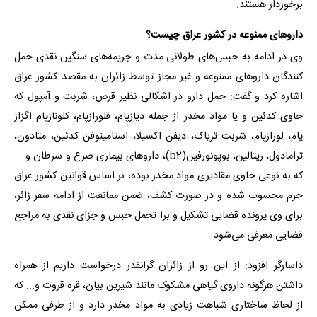
برخوردار هستند.
داروهای ممنوعه در کشور عراق چیست؟
وی در ادامه به حبس‌های طولانی مدت و جریمه‌های سنگین نقدی حمل
کنندگان داروهای ممنوعه و غیر مجاز توسط زائران به مقصد کشور عراق
اشاره کرد و گفت: حمل دارو در اشکالی نظیر قرص، شربت و آمپول که
حاوی کدئین و یا مواد مخدر از جمله دیازپام، فلورازپام، کلونازپام اگزاز
پام، لورازپام، شربت تریاک، دیفن اکسیلا، استامینوفن کدئین، متادون،
ترامادول، ریتالین، بوپونورفین(b2)، داروهای بیماری صرع و سرطان و ...
که به نوعی حاوی مقادیری مواد مخدر بوده، بر اساس قوانین کشور عراق
جرم محسوب شده و در صورت کشف، ضمن ممانعت از ادامه سفر زائر،
برای وی پرونده قضایی تشکیل و برا تحمل حبس و جزای نقدی به مراجع
قضایی معرفی می‌شود.
داسارگر افزود: از این رو از زائران گرانقدر درخواست داریم از همراه
داشتن هرگونه داروی گیاهی مشکوک مانند شیرین بیان، قره قروت و... که
از لحاظ ساختاری شباهت زیادی به مواد مخدر دارد و از طرفی ممکن