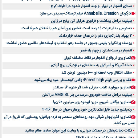
صدای انفجار در تهران و چند انفجار شدید در اطراف کرج
کارگردان Annabelle: Creation فیلم ترسناک جدیدی می‌سازد
ببینید؛ مراحل برداشت و فرآوری هزاران تن برنج در ژاپن
دسترسی به اینترنت 1 درصد است؛ تماس بین‌الملل هم با اختلال همراه است
2 پهپاد بندر تجاری دقم را در عمان هدف قرار دادند
یوسف پزشکیان: رئیس جمهور در جلسه رهبر انقلاب و فرماندهان نظامی حضور نداشت
انفجار در سیدخندان و چهار راه قصر
تصاویری از وقوع انفجار در نقاط مختلف تهران
حمله آمریکا و اسرائیل به منطقه‌ای در نزدیکی برج آزادی
سقف انتقال وجه لحظه‌ای 100 میلیون تومان شد
نقد و بررسی فیلم Forest high؛ وقتی کوهستان سرد پناه می‌شود
تصاویر؛ مروارید نایاب معرفی شد؛ اثر هنری 16 سیلندر
ببینید؛ مراحل ساخت خودروی مرسدس بنز AMG SL در آلمان
تصاویر؛ بوگاتی شیرون نویر؛ ابرخودروی میلیون دلاری!
رده‌بندی جدید قابل‌اعتمادترین خودروهای جهان در سال 2026
تصاویر؛ آذربایجان شرقی مهد روستاهای منحصر به فرد؛ چراغیل؛ روستایی که تاریخ در آن
نفس می کشد
نکات نجات‌بخش در حملات هوایی؛ با رعایت این موارد ساده، سالم بمانید