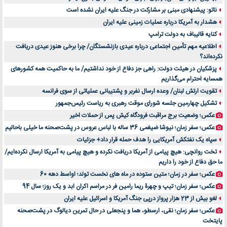
آینده موسیقی هم‌اکنون در اینجاست
ناتو: پیشنهادی مبنی بر مشارکت در جنگ علیه ایران نشده است
بهترین راه تبلیغات کلینیک زیبایی و افزایش مشتری کدام است؟
هشدار به آمریکا درباره عملیات زمینی علیه ایران
مقایسه قالب آسترا با وودمارت و فلت‌سام (فارسی)
کنایه قالیباف به دولت ترامپ
خرید سمعک کارکرده یا دست دوم | نکات مهم قبل از تصمیم‌گیری
اطلاعیه مهم تأمین اجتماعی درباره عیدی بازنشستگان/ چرا برخی هنوز عیدی دریافت
نکرده‌اند؟
خرید و فروش قطعات سرور دست دوم در ماهان شبکه ایرانیان
پزشکیان در هیئت دولت: راهی جز دفاع از خود نداشتیم/ ما به حاکمیت همه کشورهای
اهمیت انتخاب بهترین وکیل در سعادت آباد برای پرونده‌های حساس و کلان
همسایه احترام می‌گذاریم
۷ تاثیرات کامپیوتر در حوزه علوم زندگی و کاربردی
تقویت ارتش لبنان/ وعده ارسال نفربر و پشتیبانی عملیاتی از سوی فرانسه
لیفتراک صفر؛ راهنمای جامع خرید، قیمت و فروش در ایران
تشکیل چهارمین جلسه شورای موقت رهبری به ریاست رئیس‌جمهور
راهنمای جامع بهترین کفش ورزشی برای دویدن و استفاده روزمره | بررسی ۱۲ مدل برتر
عکس؛ وضعیت برج مراقبت فرودگاه کیش پس از حملات اخیر
عکس؛ سفر زمان؛ نیوشا ضیغمی 36 ساله با لباس عروس در پشت‌صحنه ما خیلی باحالیم
سپاه یک نفتکش آمریکایی را هدف حمله قرار داد+ جزئیات
تخت روانچی: هیچ پیامی از آمریکا دریافت نکرده و هیچ پیامی به آمریکا ارسال نکرده‌ایم/
ما حق دفاع از خود را داریم
عکس؛ سفر در زمان؛ متین ستوده در ماه های نخست تولد؛ اواسط دهه 60
عکس؛ سفر زمان؛ تیپ و چهرۀ ریما رامین فر در مراسم اکران ابد و یک روز؛ سال 94
لغو بیش از 23 هزار پرواز درپی جنگ آمریکا و اسرائیل علیه ایران
عکس؛ سفر زمان؛ نقی، ارسطو، هما و پنجعلی در حال تمرین دیالوگ در پشت‌صحنه
پایتخت