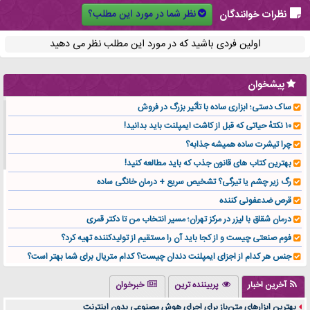
نظر شما در مورد این مطلب؟
نظرات خوانندگان
اولین فردی باشید که در مورد این مطلب نظر می دهید
پیشخوان
ساک دستی؛ ابزاری ساده با تأثیر بزرگ در فروش
۱۰ نکتهٔ حیاتی که قبل از کاشت ایمپلنت باید بدانید!
چرا تیشرت ساده همیشه جذابه؟
بهترین کتاب های قانون جذب که باید مطالعه کنید!
رگ زیر چشم یا تیرگی؟ تشخیص سریع + درمان خانگی ساده
قرص ضدعفونی کننده
درمان شقاق با لیزر در مرکز تهران؛ مسیر انتخاب من تا دکتر قمری
فوم صنعتی چیست و از کجا باید آن را مستقیم از تولیدکننده تهیه کرد؟
جنس هر کدام از اجزای ایمپلنت دندان چیست؟ کدام متریال برای شما بهتر است؟
تولید لیوان کاغذی یک کسب‌ و کار پر سود و رو‌ به‌ رشد در بازار ایران
آخرین اخبار
پربیننده ترین
خبرخوان
درد زانو بعد از تمرین با تردمیل؟ شاید مشکل از این انتخاب باشد
بهترین ابزارهای متن‌باز برای اجرای هوش مصنوعی بدون اینترنت