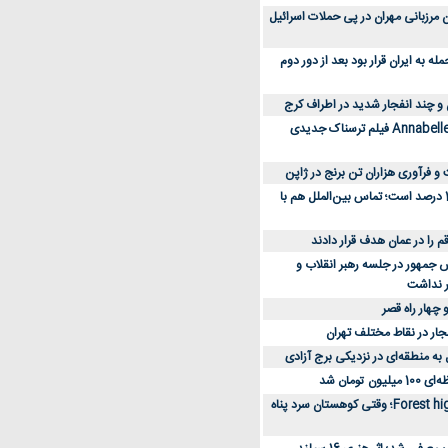
 کارکنان مرزبانی مهران در پی حملات اسرائیل
 به ایران قرار بود بعد از دور دوم
 و چند انفجار شدید در اطراف کرج
کارگردان Annabelle: Creation فیلم ترسناک جدیدی
 و فرآوری هزاران تن برنج در ژاپن
دسترسی به اینترنت 1 درصد است؛ تماس بین‌الملل هم با
جمهور در جلسه رهبر انقلاب و
ر نداشت
 چهار راه قصر
جار در نقاط مختلف تهران
 به منطقه‌ای در نزدیکی برج آزادی
تومان شد
نقد و بررسی فیلم Forest high؛ وقتی کوهستان سرد پناه