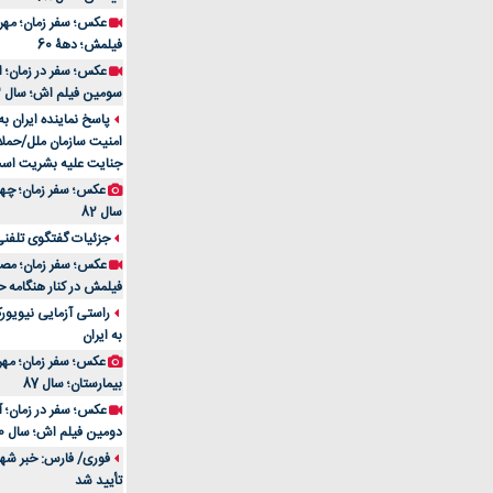
فیلمش؛ دهۀ 60
سومین فیلم اش؛ سال 83
پاسخ نماینده ایران ب
امنیت سازمان ملل/حملا
جنایت علیه بشریت اس
سال 82
جزئیات گفتگوی تلفنی 
فیلمش در کنار هنگامه ح
راستی آزمایی نیویورک
به ایران
عکس؛ سفر زمان؛ مهران
بیمارستان؛ سال 87
دومین فیلم اش؛ سال 70
فوری/ فارس: خبر شهاد
تأیید شد