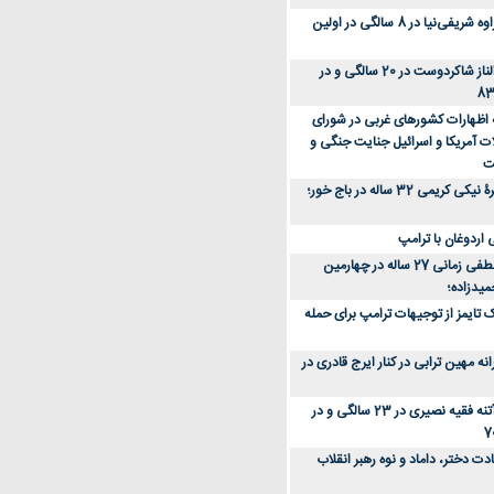
عکس؛ سفر زمان؛ مهراوه شریفی‌نیا در 8 سالگی در اولین
عکس؛ سفر در زمان؛ الناز شاکردوست در 20 سالگی و در
ه اظهارات کشورهای غربی در شورای
ت آمریکا و اسرائیل جنایت جنگی و
ت
عکس؛ سفر زمان؛ چهرۀ نیکی کریمی 32 ساله در باج خور؛
اردوغان با ترامپ
عکس؛ سفر زمان؛ مصطفی زمانی 27 ساله در چهارمین
میدزاده؛
 تایمز از توجیهات ترامپ برای حمله
ه مهین ترابی در کنار ایرج قادری در
عکس؛ سفر در زمان؛ آتنه فقیه نصیری در 23 سالگی و در
ت دختر، داماد و نوه رهبر انقلاب