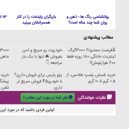
روانشناسی رنگ ها ؛ ذهن و
بازیگران پایتخت را در کنار
13
روان شما چند ساله است؟
همسرانشان ببینید
مطالب پیشنهادی
⏳فرصت محدود!! 3000گیگ
خودروت رو سریع و امن
0
اینترنت خانگی 180 روزه فقط
بفروش 🚘 تنها با یک بار
ماهی 100 هزار توم
600 هزارتومان!!
مراجعه 👇
خرید شمش پلمپ طلاسی، از
پژو پارس برای فروش داری؟
۰.۵ گرم تا ۱۰ گرم
با خودرو45 فروش سریع تر
پیشگام
داری
تلفن
نظر شما در مورد این مطلب؟
نظرات خوانندگان
اولین فردی باشید که در مورد ای