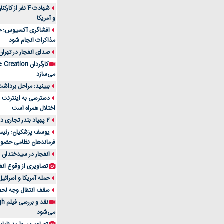
شهادت 4 نفر از
و آمریکا
افشاگری آکسیوس؛ حمله
مذاکرات انجام شود
صدای انفجار در تهران
می‌سازد
ببینید؛ مراحل برداشت
اختلال همراه است
2 پهپاد بندر تجاری دقم را در عمان هدف قرار دادند
یوسف پزشکیان: رئیس 
فرماندهان نظامی حضو
انفجار در سیدخندان و
تصاویری از وقوع انف
حمله آمریکا و اسرائیل
سقف انتقال وجه لحظه‌ای 100 میلیون 
می‌شود