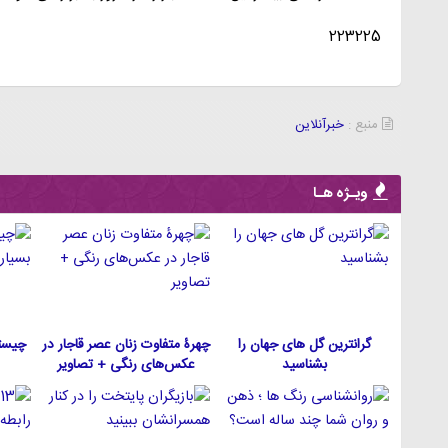
223225
منبع :
خبرآنلاین
ویـژه هـا
گرانترین گل های جهان را
چهرۀ متفاوت زنان عصر قاجار در
چیست
بشناسید
عکس‌های رنگی + تصاویر