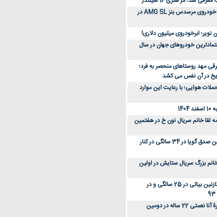
رفی شد؛ اثر هنری 16 سیلندر
ببینید؛ مراحل ساخت خودروی مرسدس بنز AMG SL در
 نویر؛ ابرخودروی میلیون دلاری!
عتمادترین خودروهای جهان در سال
رقی مهد روستاهای منحصر به فرد؛
ریخ در آن نفس می کشد
لات هوایی؛ با رعایت این موارد
140
ه لقا خانم سریال نون خ در هفتمین
عکس؛ سفر زمان؛ نگین صدق گویا در 34 سالگی در کنار
انم بزرگ سریال ستایش در اولین
عکس؛ سفر در زمان؛ نازنین بیاتی در 25 سالگی و در
عکس؛ سفر زمان؛ چهرۀ آنا نعمتی 22 ساله در دومین