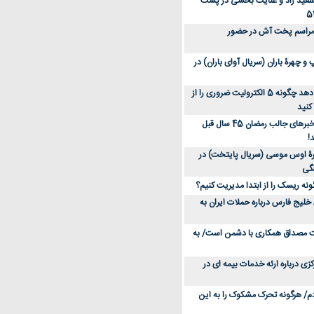
سعید راد و عنایت بخشی در پشت
 مراسم پخت آش در حضور
 چهرۀ باران (سریال آوای باران) در
متخصص توضیح می‌دهد چگونه 5 الکترولیت ضروری را از
کنید
عکس؛ سفر در زمان؛ خبرهای جالب رمضان 45 سال قبل
!
ۀ اوس موسی (سریال پایتخت) در
ونه ریسک را از ابتدا مدیریت کنیم؟
خلیج فارس درباره حملات ایران به
یت مصداق همکاری با دشمن است/ به
زی درباره ارئه خدمات بیمه ای در
دم/ هرگونه تحرک مشکوک را به این