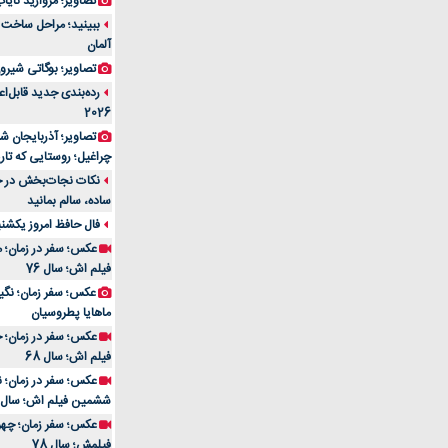
تصاویر؛ مروارید نایاب مع
آلمان
تصاویر؛ بوگاتی شیرون
رده‌بندی جدید قابل‌ا
2026
تصاویر؛ آذربایجان ش
چراغیل؛ روستایی که تا
نکات نجات‌بخش در حم
ساده، سالم بمانید
فال حافظ امروز یکشنبه 10 اسفند 4
عکس؛ سفر در زمان؛ م
فیلم اش؛ سال 76
ماهایا پطروسیان
عکس؛ سفر در زمان؛ خ
فیلم اش؛ سال 68
ششمین فیلم اش؛ سال 93
فیلمش؛ سال 78