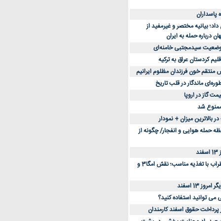
د؛ بیانیه مختصر و غیرمفید از
ان درباره حمله به ایران
 وضعیت سیدمجتبی خامنه‌ای
لیم کردستان عراق به ترکیه
س منتقم خون فرزندان مظلوم ایرانیم
طوره‌ای ماندگار در قلب تاریخ
ممنوع شد
 بالاترین میزان + نمودار
حظه حمله هوایی و انفجار/ چگونه از
د
کاهش استرس و اضطراب با تغذیه مناسب؛ نقش امگا3 و
وز 13 اسفند
ی می توانید استفاده کنید؟
ز پرداخت حقوق اسفند کارمندان