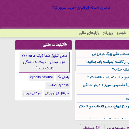
خودرو
رپورتاژ
بازارهای مالی
تبلیغات متنی
ده با تأثیر بزرگ در فروش
محل تبلیغ شما (یک ماهه 200
هزار تومان - جهت هماهنگی
کلیک کنید )
یشه جذابه؟
نون جذب که باید مطالعه کنید!
باحال مگ
cyprus-newlife
گی؟ تشخیص سریع + درمان خانگی
Cyprus کجاست
سیگنال ارز دیجیتال
سیگنال فیوچرز
ه
ر مرکز تهران؛ مسیر انتخاب من تا دکتر
ز کجا باید آن را مستقیم از
پربیننده ترین
خبرخوان