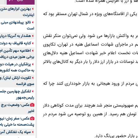
لا و ارز با افزایش همراه شده است.
جنس هر کدام از اج
بهترین ابزارهای متن
متریال برای شما بهتر 
کی از اقامتگاه‌های ویژه در شمال تهران مستقر بود که
اینترنت
تولید لیوان کاغذی یک
ناتو: پیشنهادی مبنی 
بازار ایران
است
درد زانو بعد از تمری
 به واکنش بازارها می شود ولی نمی‌توان منکر نقش
هشدار به آمریکا دربار
انتخاب باشد
کنایه قالیباف به دول
هم در ماجرای شهادت اسماعیل هنیه در تهران، تکاپوی
آینده موسیقی هم‌اک
اطلاعیه مهم تأمین اج
عات نخست اعلام خبر شهادت اسماعیل هنیه دلال‌های
بهترین راه تبلیغات 
برخی هنوز عیدی دریافت 
انات در بازار ارز دلار را بار دیگر به کانال‌های بالاتر
است؟
پزشکیان در هیئت دول
به حاکمیت همه کشورهای
مقایسه قالب آسترا 
تقویت ارتش لبنان/ وع
خرید سمعک کارکرده 
مردم از ورود هیجانی به بازار خودداری کنند چرا که
سوی فرانسه
تصمیم‌گیری
تشکیل چهارمین جلسه
خرید و فروش قطعات
رئیس‌جمهور
ایرانیان
ژیم صهیونیستی منجر شد هرچند برای مدت کوتاهی دلار
عکس؛ وضعیت برج مر
اهمیت انتخاب بهتری
اخیر
 اما بازار بلافاصله از هیجانات عبور کرد و دلار به 57 هزار تومان هم رسید. از همین رو توصیه می شود مردم در
پرونده‌های حساس و کل
۷ تاثیرات کامپیوتر در حوزه علوم زندگی و کاربردی
پشت‌صحنه ما خیلی باح
لیفتراک صفر؛ راهنم
سپاه یک نفتکش آمریک
ر بازار حضور پررنگ دارد.
ایران