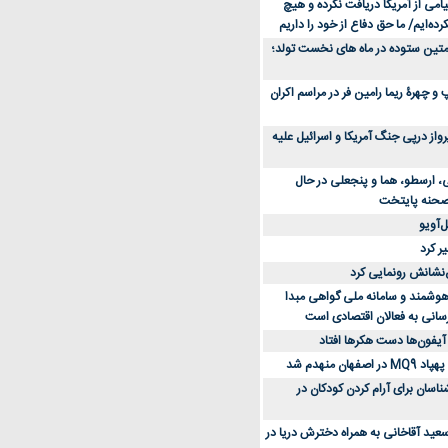
می از آمریکا دریافت نکرده و هیچ
رده‌ایم/ ما حق دفاع از خود را داریم
ن کفش ورزشی برای دویدن و استفاده
متین ستوده در ماه های نخست تولد؛
و چهرۀ ریما رامین فر در مراسم اکران
از 23 هزار پرواز درپی جنگ آمریکا و اسرائیل علیه
، ارسطو، هما و پنجعلی در حال
صحنه پایتخت
‌آویو
ر کرد
‌نشانش رونمایی کرد
 هوشمند و سامانه ملی گواهی مبدا
سانی به فعالان اقتصادی است
آیفون‌ها دست هکرها افتاد
اسان برای آرام کردن کودکان در
عید آقاخانی به همراه دخترش دریا در