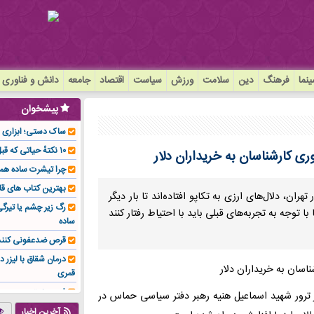
نما
فرهنگ
دین
سلامت
ورزش
سیاست
اقتصاد
جامعه
دانش و فناوری
پیشخوان
ساک دستی؛ ابزاری سا
۱۰ نکتهٔ حیاتی که قبل از کاشت ایمپلنت باید بدانید!
ری کارشناسان به خریداران دلار
چرا تیشرت ساده هم
بهترین کتاب های قا
ن، دلال‌های ارزی به تکاپو افتاده‌اند تا بار دیگر
رگ زیر چشم یا تیر
با توجه به تجربه‌های قبلی باید با احتیاط رفتار کنند
ساده
قرص ضدعفونی کنند
درمان شقاق با لیزر د
قمری
فوم صنعتی چیست و ا
بر ترور شهید اسماعیل هنیه رهبر دفتر سیاسی حماس در
تولیدکننده تهیه کرد؟
آخرین اخبار