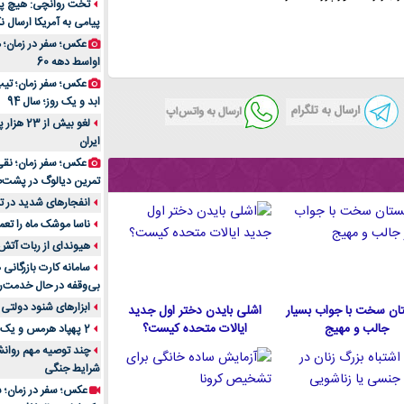
تخت روانچی: هیچ پیا
پیامی به آمریکا ارسال نک
راهنمای جامع بهتری
روزمره | بررسی ۱۲ مدل برتر
عکس؛ سفر در زمان؛ 
اواسط دهه 60
عکس؛ سفر زمان؛ تیپ 
ابد و یک روز؛ سال 94
لغو بیش 
ایران
عکس؛ سفر زمان؛ نقی
تمرین دیالوگ در پشت‌
انفجارهای شدید در تل
ناسا موشک ماه را تعمی
هیوندای از ربات آتش
سامانه کارت بازرگانی
بی‌وقفه در حال خدمت‌ر
ابزارهای شنود دولتی 
ان سخت با جواب بسیار
اشلی بایدن دختر اول جدید
جالب و مهیج
ایالات متحده كيست؟
2 پهپاد هرمس و یک پهپاد MQ9 در اصفهان منهدم شد
چند توصیه مهم روانشن
شرایط جنگی
عکس؛ سفر در زمان؛ س