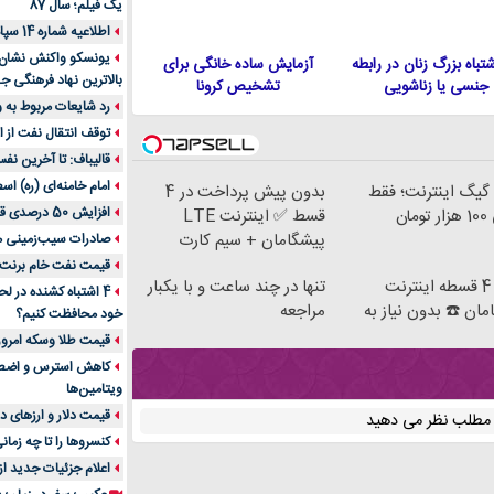
یک فیلم؛ سال 87
اطلاعیه شماره 14 سپاه پاسداران
یونسکو واکنش نشان دا
 اشتباه بزرگ زنان در رابطه
آزمایش ساده خانگی برای
بالاترین نهاد فرهنگی جه
جنسی یا زناشویی
تشخیص کرونا
رد شایعات مربوط به
توقف انتقال نفت از اق
قالیباف: تا آخرین نف
امام خامنه‌ای (ره) اس
300 گیگ اینترنت؛ فقط
بدون پیش پرداخت در 4
افزایش 50 درصدی قیمت گاز در اروپا
ان
قسط ✅ اینترنت LTE
پیشگامان + سیم کارت
صادرات سیب‌زمینی 
رایگان
قیمت نفت خام برنت در
خرید 4 قسطه اینترنت
تنها در چند ساعت و با یکبار
4 اشتباه کشنده در ل
ان ☎️ بدون نیاز به
مراجعه
خود محافظت کنیم؟
قیمت طلا وسکه امروز 13 اسفن
ویتامین‌ها
قیمت دلار و ارزهای دیگر امر
ن مطلب نظر می دهید
کنسروها را تا چه زمان
اعلام جزئیات جدید ا