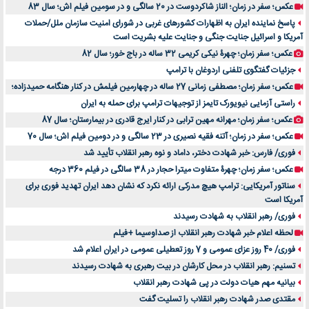
عکس؛ سفر در زمان؛ الناز شاکردوست در 20 سالگی و در سومین فیلم اش؛ سال 83
پاسخ نماینده ایران به اظهارات کشورهای غربی در شورای امنیت سازمان ملل/حملات
آمریکا و اسرائیل جنایت جنگی و جنایت علیه بشریت است
عکس؛ سفر زمان؛ چهرۀ نیکی کریمی 32 ساله در باج خور؛ سال 82
جزئیات گفتگوی تلفنی اردوغان با ترامپ
عکس؛ سفر زمان؛ مصطفی زمانی 27 ساله در چهارمین فیلمش در کنار هنگامه حمیدزاده؛
راستی آزمایی نیویورک تایمز از توجیهات ترامپ برای حمله به ایران
عکس؛ سفر زمان؛ مهرانه مهین ترابی در کنار ایرج قادری در بیمارستان؛ سال 87
عکس؛ سفر در زمان؛ آتنه فقیه نصیری در 23 سالگی و در دومین فیلم اش؛ سال 70
فوری/ فارس: خبر شهادت دختر، داماد و نوه رهبر انقلاب تأیید شد
عکس؛ سفر زمان؛ چهرۀ متفاوت میترا حجار در 38 سالگی در فیلم 360 درجه
سناتور آمریکایی: ترامپ هیچ مدرکی ارائه نکرد که نشان دهد ایران تهدید فوری برای
آمریکا است
فوری/ رهبر انقلاب به شهادت رسیدند
لحظه اعلام خبر شهادت رهبر انقلاب از صداوسیما +فیلم
فوری/ 40 روز عزای عمومی و 7 روز تعطیلی عمومی در ایران اعلام شد
تسنیم: رهبر انقلاب در محل کارشان در بیت رهبری به شهادت رسیدند
بیانیه مهم هیات دولت در پی شهادت رهبر انقلاب
مقتدی صدر شهادت رهبر انقلاب را تسلیت گفت