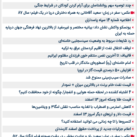
چند توصیه مهم روانشناسان برای آرام کردن کودکان در شرایط جنگی
عکس؛ سفر در زمان؛ سعید آقاخانی به همراه دخترش دریا در یک فیلم؛ سال 87
اطلاعیه شماره 14 سپاه پاسداران
یونسکو واکنش نشان داد؛ بیانیه مختصر و غیرمفید از بالاترین نهاد فرهنگی جهان درباره
حمله به ایران
رد شایعات مربوط به وضعیت سیدمجتبی خامنه‌ای
توقف انتقال نفت از اقلیم کردستان عراق به ترکیه
قالیباف: تا آخرین نفس منتقم خون فرزندان مظلوم ایرانیم
امام خامنه‌ای (ره) اسطوره‌ای ماندگار در قلب تاریخ
افزایش 50 درصدی قیمت گاز در اروپا
صادرات سیب‌زمینی ممنوع شد
قیمت نفت خام برنت در بالاترین میزان + نمودار
4 اشتباه کشنده در لحظه حمله هوایی و انفجار/ چگونه از خود محافظت کنیم؟
قیمت طلا وسکه امروز 13 اسفند
کاهش استرس و اضطراب با تغذیه مناسب؛ نقش امگا3 و ویتامین‌ها
قیمت دلار و ارزهای دیگر امروز 13 اسفند
کنسروها را تا چه زمانی می توانید استفاده کنید؟
اعلام جزئیات جدید از پرداخت حقوق اسفند کارمندان
عکس؛ سفر در زمان؛ سعید راد و عنایت بخشی در پشت صحنه فیلم تنگنا؛ سال 52