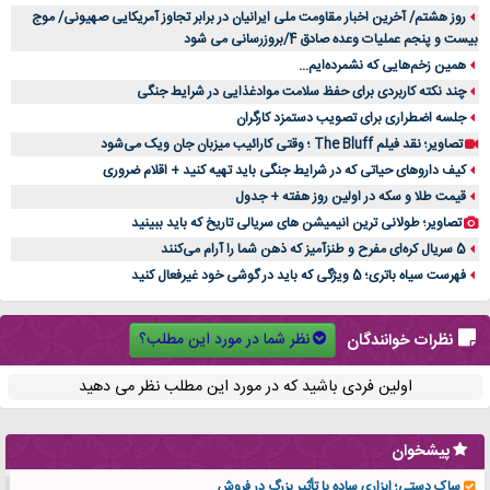
روز هشتم/ آخرین اخبار مقاومت ملی ایرانیان در برابر تجاوز آمریکایی صهیونی/ موج
بیست و پنجم عملیات وعده صادق 4/بروزرسانی می شود
همین زخم‌هایی که نشمرده‌ایم...
چند نکته کاربردی برای حفظ سلامت موادغذایی در شرایط جنگی
جلسه اضطراری برای تصویب دستمزد کارگران
تصاویر؛ نقد فیلم The Bluff ؛ وقتی کارائیب میزبان جان ویک می‌شود
کیف داروهای حیاتی که در شرایط جنگی باید تهیه کنید + اقلام ضروری
قیمت طلا و سکه در اولین روز هفته + جدول
تصاویر؛ طولانی ترین انیمیشن های سریالی تاریخ که باید ببینید
5 سریال کره‌ای مفرح و طنزآمیز که ذهن شما را آرام می‌کنند
فهرست سیاه باتری؛ 5 ویژگی که باید در گوشی خود غیرفعال کنید
نظر شما در مورد این مطلب؟
نظرات خوانندگان
اولین فردی باشید که در مورد این مطلب نظر می دهید
پیشخوان
ساک دستی؛ ابزاری ساده با تأثیر بزرگ در فروش