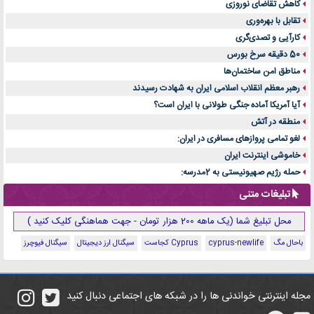
کاهش تقاضای نوروزی
تقابل با بهره‌وری
کارآیی و تصدی‌گری
50 دقیقه سرخ بورس
مناطق امن ساختمان‌ها
رهبر معظم انقلاب اسلامی ایران به شهادت رسیدند
آیا آمریکا آماده جنگی طولانی با ایران است؟
منطقه در آتش
لغو تمامی پروازهای مسافری در ایران:
خاموشی اینترنت ایران
حمله رژیم صهیونیستی به 2مدرسه:
تبلیغات متنی
محل تبلیغ شما (یک ماهه 200 هزار تومان - جهت هماهنگی کلیک کنید )
باحال مگ
cyprus-newlife
Cyprus کجاست
سیگنال ارز دیجیتال
سیگنال فیوچرز
مجله اینترنتی خواندنی ها را در شبکه های اجتماعی دنبال کنید