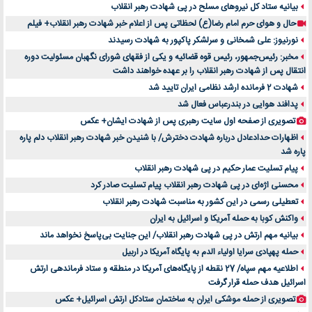
بیانیه ستاد کل نیروهای مسلح در پی شهادت رهبر انقلاب
حال و هوای حرم امام رضا(ع) لحظاتی پس از اعلام خبر شهادت رهبر انقلاب+ فیلم
نورنیوز: علی شمخانی و سرلشکر پاکپور به شهادت رسیدند
مخبر: رئیس‌جمهور، رئیس قوه ‌قضائیه و یکی از فقهای شورای نگهبان مسئولیت دوره
انتقال پس ‌از شهادت رهبر انقلاب را بر عهده خواهند داشت
شهادت 2 فرمانده ارشد نظامی ایران تایید شد
پدافند هوایی در بندرعباس فعال شد
تصویری از صفحه اول سایت رهبری پس از شهادت ایشان+ عکس
اظهارات حدادعادل درباره شهادت دخترش/ با شنیدن خبر شهادت رهبر انقلاب دلم پاره
پاره شد
پیام تسلیت عمار حکیم در پی شهادت رهبر انقلاب
محسنی اژه‌ای در پی شهادت رهبر انقلاب پیام تسلیت صادر کرد
تعطیلی رسمی در این کشور به مناسبت شهادت رهبر انقلاب
واکنش کوبا به حمله آمریکا و اسرائیل به ایران
بیانیه مهم ارتش در پی شهادت رهبر انقلاب/ این جنایت بی‌پاسخ نخواهد ماند
حمله پهپادی سرایا اولیاء الدم به پایگاه آمریکا در اربیل
اطلاعیه مهم سپاه/ 27 نقطه از پایگاه‌های آمریکا در منطقه و ستاد فرماندهی ارتش
اسرائیل هدف حمله قرار گرفت
تصویری از حمله موشکی ایران به ساختمان ستادکل ارتش اسرائیل+ عکس