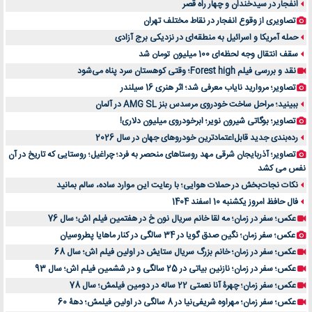
انفجار در سیدخندان و چهار راه قصر
تصاویری از وقوع انفجار در نقاط مختلف تهران
حمله آمریکا و اسرائیل به منطقه‌ای در نزدیکی برج آزادی
سقف انتقال وجه لحظه‌ای 100 میلیون تومان شد
نقد و بررسی فیلم Forest high؛ وقتی کوهستان سرد پناه می‌شود
تصاویر؛ مروارید نایاب معرفی شد؛ اثر هنری 16 سیلندر
ببینید؛ مراحل ساخت خودروی مرسدس بنز AMG SL در آلمان
تصاویر؛ بوگاتی شیرون نویر؛ ابرخودروی میلیون دلاری!
رده‌بندی جدید قابل‌اعتمادترین خودروهای جهان در سال 2026
تصاویر؛ آذربایجان شرقی مهد روستاهای منحصر به فرد؛ چراغیل؛ روستایی که تاریخ در آن
نفس می کشد
نکات نجات‌بخش در حملات هوایی؛ با رعایت این موارد ساده، سالم بمانید
فال حافظ امروز یکشنبه 10 اسفند 1404
عکس؛ سفر در زمان؛ مه لقا خانم سریال نون خ در هفتمین فیلم اش؛ سال 76
عکس؛ سفر زمان؛ نگین صدق گویا در 34 سالگی در کنار ماهایا پطروسیان
عکس؛ سفر در زمان؛ خانم بزرگ سریال ستایش در اولین فیلم اش؛ سال 68
عکس؛ سفر در زمان؛ نازنین بیاتی در 25 سالگی و در ششمین فیلم اش؛ سال 93
عکس؛ سفر زمان؛ چهرۀ آنا نعمتی 22 ساله در دومین فیلمش؛ سال 78
عکس؛ سفر زمان؛ مهراوه شریفی‌نیا در 8 سالگی در اولین فیلمش؛ دهۀ 60