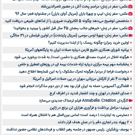
عکس؛ سفر در زمان؛ مراسم پخت آش در حضور ناصرالدین‌شاه
عکس؛ سفر زمان؛ تیپ و چهرۀ باران (سریال آوای باران) در جشنواره فجر؛ سال 96
متخصص توضیح می‌دهد چگونه 5 الکترولیت ضروری را از غذاهای طبیعی دریافت کنید
عکس؛ سفر در زمان؛ خبرهای جالب رمضان 45 سال قبل کشور را ببینید و بخوانید!
عکس؛ سفر زمان؛ چهرۀ اوس موسی (سریال پایتخت) در اولین فیلمش در 31 سالگی
اولین خرید رمزارز؛ چگونه ریسک را از ابتدا مدیریت کنیم؟
بیانیه شورای همکاری خلیج فارس درباره حملات ایران به پایگاههای آمریکا
هرگونه اخلال در امنیت مصداق همکاری با دشمن است/ به شدت برخورد می شود
بخشنامه مهم بیمه مرکزی درباره ارئه خدمات بیمه ای در روزهای تعطیل و خاص
درخواست فراجا از مردم/ هرگونه تحرک مشکوک را به این شماره‌ها اطلاع دهید
شهادت 4 نفر از کارکنان مرزبانی مهران در پی حملات اسرائیل و آمریکا
افشاگری آکسیوس؛ حمله به ایران قرار بود بعد از دور دوم مذاکرات انجام شود
صدای انفجار در تهران و چند انفجار شدید در اطراف کرج
کارگردان Annabelle: Creation فیلم ترسناک جدیدی می‌سازد
ببینید؛ مراحل برداشت و فرآوری هزاران تن برنج در ژاپن
دسترسی به اینترنت 1 درصد است؛ تماس بین‌الملل هم با اختلال همراه است
2 پهپاد بندر تجاری دقم را در عمان هدف قرار دادند
یوسف پزشکیان: رئیس جمهور در جلسه رهبر انقلاب و فرماندهان نظامی حضور نداشت