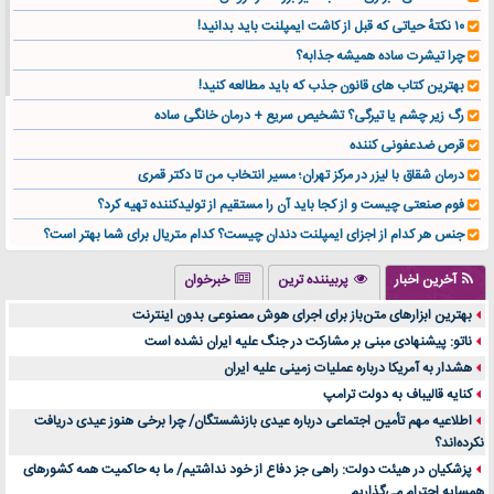
۱۰ نکتهٔ حیاتی که قبل از کاشت ایمپلنت باید بدانید!
چرا تیشرت ساده همیشه جذابه؟
بهترین کتاب های قانون جذب که باید مطالعه کنید!
رگ زیر چشم یا تیرگی؟ تشخیص سریع + درمان خانگی ساده
قرص ضدعفونی کننده
درمان شقاق با لیزر در مرکز تهران؛ مسیر انتخاب من تا دکتر قمری
فوم صنعتی چیست و از کجا باید آن را مستقیم از تولیدکننده تهیه کرد؟
جنس هر کدام از اجزای ایمپلنت دندان چیست؟ کدام متریال برای شما بهتر است؟
تولید لیوان کاغذی یک کسب‌ و کار پر سود و رو‌ به‌ رشد در بازار ایران
آخرین اخبار
پربیننده ترین
خبرخوان
درد زانو بعد از تمرین با تردمیل؟ شاید مشکل از این انتخاب باشد
بهترین ابزارهای متن‌باز برای اجرای هوش مصنوعی بدون اینترنت
آینده موسیقی هم‌اکنون در اینجاست
ناتو: پیشنهادی مبنی بر مشارکت در جنگ علیه ایران نشده است
بهترین راه تبلیغات کلینیک زیبایی و افزایش مشتری کدام است؟
هشدار به آمریکا درباره عملیات زمینی علیه ایران
مقایسه قالب آسترا با وودمارت و فلت‌سام (فارسی)
کنایه قالیباف به دولت ترامپ
خرید سمعک کارکرده یا دست دوم | نکات مهم قبل از تصمیم‌گیری
اطلاعیه مهم تأمین اجتماعی درباره عیدی بازنشستگان/ چرا برخی هنوز عیدی دریافت
نکرده‌اند؟
خرید و فروش قطعات سرور دست دوم در ماهان شبکه ایرانیان
پزشکیان در هیئت دولت: راهی جز دفاع از خود نداشتیم/ ما به حاکمیت همه کشورهای
اهمیت انتخاب بهترین وکیل در سعادت آباد برای پرونده‌های حساس و کلان
همسایه احترام می‌گذاریم