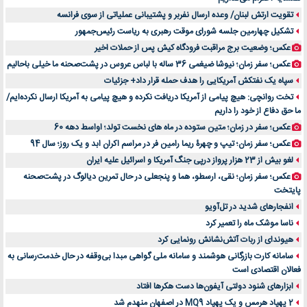
۷ تاثیرات کامپیوتر در حوزه علوم زندگی و کاربردی
تقویت ارتش لبنان/ وعده ارسال نفربر و پشتیبانی عملیاتی از سوی فرانسه
لیفتراک صفر؛ راهنمای جامع خرید، قیمت و فروش در ایران
تشکیل چهارمین جلسه شورای موقت رهبری به ریاست رئیس‌جمهور
راهنمای جامع بهترین کفش ورزشی برای دویدن و استفاده روزمره | بررسی ۱۲ مدل برتر
عکس؛ وضعیت برج مراقبت فرودگاه کیش پس از حملات اخیر
عکس؛ سفر زمان؛ نیوشا ضیغمی 36 ساله با لباس عروس در پشت‌صحنه ما خیلی باحالیم
سپاه یک نفتکش آمریکایی را هدف حمله قرار داد+ جزئیات
تخت روانچی: هیچ پیامی از آمریکا دریافت نکرده و هیچ پیامی به آمریکا ارسال نکرده‌ایم/
ما حق دفاع از خود را داریم
عکس؛ سفر در زمان؛ متین ستوده در ماه های نخست تولد؛ اواسط دهه 60
عکس؛ سفر زمان؛ تیپ و چهرۀ ریما رامین فر در مراسم اکران ابد و یک روز؛ سال 94
لغو بیش از 23 هزار پرواز درپی جنگ آمریکا و اسرائیل علیه ایران
عکس؛ سفر زمان؛ نقی، ارسطو، هما و پنجعلی در حال تمرین دیالوگ در پشت‌صحنه
پایتخت
انفجارهای شدید در تل‌آویو
ناسا موشک ماه را تعمیر کرد
هیوندای از ربات آتش‌نشانش رونمایی کرد
سامانه کارت بازرگانی هوشمند و سامانه ملی گواهی مبدا بی‌وقفه در حال خدمت‌رسانی به
فعالان اقتصادی است
ابزارهای شنود دولتی آیفون‌ها دست هکرها افتاد
2 پهپاد هرمس و یک پهپاد MQ9 در اصفهان منهدم شد