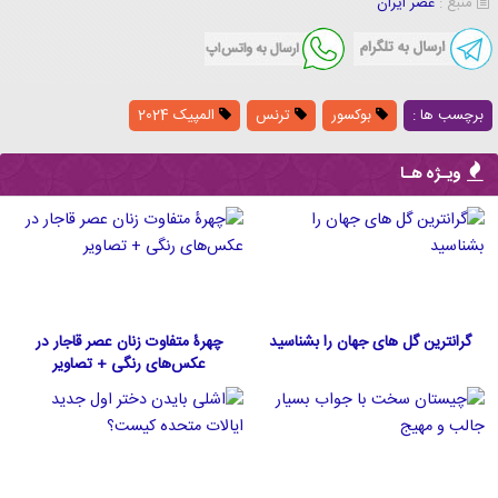
منبع :
عصر ایران
برچسب ها :
بوکسور
ترنس
المپیک 2024
ویـژه هـا
گرانترین گل های جهان را بشناسید
چهرۀ متفاوت زنان عصر قاجار در
عکس‌های رنگی + تصاویر