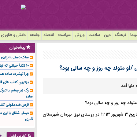
نما
فرهنگ
دین
سلامت
ورزش
سیاست
اقتصاد
جامعه
دانش و فناوری
پیشخوان
ساک دستی؛ ابزاری سا
۱۰ نکتهٔ حیاتی که قبل از کاشت ایمپلنت باید بدانید!
/او متولد چه روز و چه سالی بود؟
چرا تیشرت ساده هم
بهترین کتاب های قا
رگ زیر چشم یا تیر
ساده
قرص ضدعفونی کنند
درمان شقاق با لیزر د
به گزارش خبرگزاری خبرآنلاین، آیت الله اکبر هاشمی رفسنجانی در تاریخ 3 شهریور 1313 در روستای نوق بهرمان شهرستان
قمری
فوم صنعتی چیست و ا
تولیدکننده تهیه کرد؟
آخرین اخبار