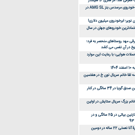
رفی شد؛ اثر هنری 16 سیلندر
ببینید؛ مراحل ساخت خودروی مرسدس بنز AMG SL در
 نویر؛ ابرخودروی میلیون دلاری!
عتمادترین خودروهای جهان در سال
رقی مهد روستاهای منحصر به فرد؛
ریخ در آن نفس می کشد
لات هوایی؛ با رعایت این موارد
140
ه لقا خانم سریال نون خ در هفتمین
عکس؛ سفر زمان؛ نگین صدق گویا در 34 سالگی در کنار
انم بزرگ سریال ستایش در اولین
عکس؛ سفر در زمان؛ نازنین بیاتی در 25 سالگی و در
عکس؛ سفر زمان؛ چهرۀ آنا نعمتی 22 ساله در دومین