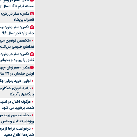
عکس؛ سفر در زمان؛ 
صحنه فیلم تنگنا؛ سال 52
عکس؛ سفر در زمان؛
ناصرالدین‌شاه
عکس؛ سفر زمان؛ تیپ و
جشنواره فجر؛ سال 96
غذاهای طبیعی دریافت 
کشور را ببینید و بخوانید
عکس؛ سفر زمان؛ چهر
اولین فیلمش در 31 سالگی
اولین خرید رمزارز؛ چگ
بیانیه شورای همکاری 
پایگاههای آمریکا
هرگونه اخلال در امن
شدت برخورد می شود
بخشنامه مهم بیمه مرک
روزهای تعطیل و خاص
درخواست فراجا از مر
شماره‌ها اطلاع دهید