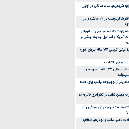
عکس؛ سفر زمان؛ مهراوه شریفی‌نیا در 8 سالگی در اولین
عکس؛ سفر در زمان؛ الناز شاکردوست در 20 سالگی و در
ه اظهارات کشورهای غربی در شورای
ت آمریکا و اسرائیل جنایت جنگی و
ت
عکس؛ سفر زمان؛ چهرۀ نیکی کریمی 32 ساله در باج خور؛
اردوغان با ترامپ
عکس؛ سفر زمان؛ مصطفی زمانی 27 ساله در چهارمین
میدزاده؛
 تایمز از توجیهات ترامپ برای حمله
ه مهین ترابی در کنار ایرج قادری در
عکس؛ سفر در زمان؛ آتنه فقیه نصیری در 23 سالگی و در
ت دختر، داماد و نوه رهبر انقلاب