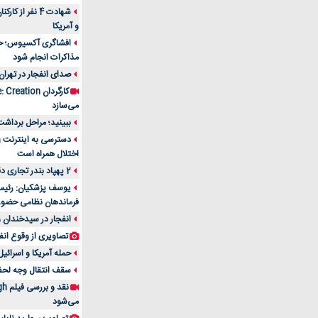
شهادت 4 نفر از
و آمریکا
افشاگری آکسیوس؛ حمله
مذاکرات انجام شود
صدای انفجار در تهران
می‌سازد
ببینید؛ مراحل برداشت
اختلال همراه است
2 پهپاد بندر تجاری دقم را در عمان هدف قرار دادند
یوسف پزشکیان: رئیس 
فرماندهان نظامی حضو
انفجار در سیدخندان و
تصاویری از وقوع انف
حمله آمریکا و اسرائیل
سقف انتقال وجه لحظه‌ای 100 میلیون 
می‌شود