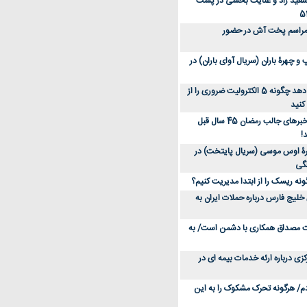
سعید راد و عنایت بخشی در پشت
 مراسم پخت آش در حضور
 چهرۀ باران (سریال آوای باران) در
متخصص توضیح می‌دهد چگونه 5 الکترولیت ضروری را از
کنید
عکس؛ سفر در زمان؛ خبرهای جالب رمضان 45 سال قبل
!
ۀ اوس موسی (سریال پایتخت) در
ونه ریسک را از ابتدا مدیریت کنیم؟
خلیج فارس درباره حملات ایران به
یت مصداق همکاری با دشمن است/ به
زی درباره ارئه خدمات بیمه ای در
دم/ هرگونه تحرک مشکوک را به این