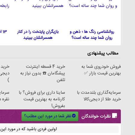
روانشناسی رنگ ها ؛ ذهن و
بازیگران پایتخت را در کنار
13
روان شما چند ساله است؟
همسرانشان ببینید
مطالب پیشنهادی
فروش خودروی شما به
خرید 4 قسطه اینترنت
خرید 
بهترین قیمت بازار ✅
پیشگامان ☎️ بدون نیاز به
تلفن
)
سرمایه‌گذاری بلندمدت با
ساینا داری برای فروش؟ با
سرمای
خرید طلا از دیجی‌کالا
کارنامه به بهترین قیمت
نقره د
بفروش!
نظر شما در مورد این مطلب؟
نظرات خوانندگان
اولین فردی باشید که در مورد ای