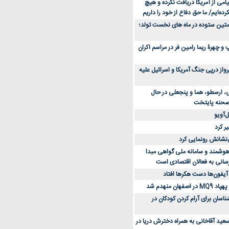
می از آمریکا دریافت نکرده و هیچ
رده‌ایم/ ما حق دفاع از خود را داریم
ن کفش ورزشی برای دویدن و استفاده
متین ستوده در ماه های نخست تولد؛
و چهرۀ ریما رامین فر در مراسم اکران
از 23 هزار پرواز درپی جنگ آمریکا و اسرائیل علیه
، ارسطو، هما و پنجعلی در حال
صحنه پایتخت
‌آویو
ر کرد
‌نشانش رونمایی کرد
 هوشمند و سامانه ملی گواهی مبدا
سانی به فعالان اقتصادی است
آیفون‌ها دست هکرها افتاد
اسان برای آرام کردن کودکان در
عید آقاخانی به همراه دخترش دریا در