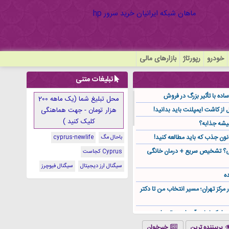
خودرو
رپورتاژ
بازارهای مالی
تبلیغات متنی
ده با تأثیر بزرگ در فروش
محل تبلیغ شما (یک ماهه 200
هزار تومان - جهت هماهنگی
کلیک کنید )
یشه جذابه؟
نون جذب که باید مطالعه کنید!
باحال مگ
cyprus-newlife
گی؟ تشخیص سریع + درمان خانگی
Cyprus کجاست
سیگنال ارز دیجیتال
سیگنال فیوچرز
ه
ر مرکز تهران؛ مسیر انتخاب من تا دکتر
ز کجا باید آن را مستقیم از
پربیننده ترین
خبرخوان