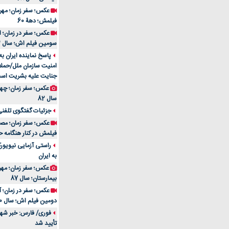
فیلمش؛ دهۀ 60
سومین فیلم اش؛ سال 83
پاسخ نماینده ایران ب
امنیت سازمان ملل/حملا
جنایت علیه بشریت اس
سال 82
جزئیات گفتگوی تلفنی 
فیلمش در کنار هنگامه ح
راستی آزمایی نیویورک
به ایران
عکس؛ سفر زمان؛ مهران
بیمارستان؛ سال 87
دومین فیلم اش؛ سال 70
فوری/ فارس: خبر شهاد
تأیید شد