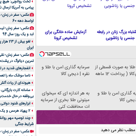
تخت روانچی: هیچ پیا
پیامی به آمریکا ارسال نک
راهنمای جامع بهتری
روزمره | بررسی ۱۲ مدل برتر
عکس؛ سفر در زمان؛ 
اواسط دهه 60
عکس؛ سفر زمان؛ تیپ 
 اشتباه بزرگ زنان در رابطه
آزمایش ساده خانگی برای
ابد و یک روز؛ سال 94
جنسی یا زناشویی
تشخیص کرونا
لغو بیش 
ایران
عکس؛ سفر زمان؛ نقی
تمرین دیالوگ در پشت‌
طلا به صورت قسطی از
سرمایه گذاری امن با طلا و
انفجارهای شدید در تل
دیجی‌کالا ( پرداخت 12 ماهه
نقره | دیجی کالا
ناسا موشک ماه را تعمی
هیوندای از ربات آتش
سامانه کارت بازرگانی
ه گذاری امن با طلا و
به هر اندازه ای که میخوای
بی‌وقفه در حال خدمت‌ر
یجی کالا
میتونی طلا بخری از سرمایه
ابزارهای شنود دولتی 
ات محافظت کنی
2 پهپاد هرمس و یک پهپاد MQ9 در اصفهان منهدم شد
چند توصیه مهم روانشن
شرایط جنگی
ن مطلب نظر می دهید
عکس؛ سفر در زمان؛ س