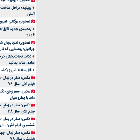
تصاویر؛ مروارید نایاب مع
آلمان
تصاویر؛ بوگاتی شیرون
رده‌بندی جدید قابل‌ا
2026
تصاویر؛ آذربایجان ش
چراغیل؛ روستایی که تا
نکات نجات‌بخش در حم
ساده، سالم بمانید
فال حافظ امروز یکشنبه 10 اسفند 4
عکس؛ سفر در زمان؛ م
فیلم اش؛ سال 76
ماهایا پطروسیان
عکس؛ سفر در زمان؛ خ
فیلم اش؛ سال 68
ششمین فیلم اش؛ سال 93
فیلمش؛ سال 78