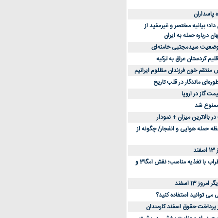
د؛ بیانیه مختصر و غیرمفید از
ان درباره حمله به ایران
 وضعیت سیدمجتبی خامنه‌ای
لیم کردستان عراق به ترکیه
س منتقم خون فرزندان مظلوم ایرانیم
طوره‌ای ماندگار در قلب تاریخ
ممنوع شد
 بالاترین میزان + نمودار
حظه حمله هوایی و انفجار/ چگونه از
د
کاهش استرس و اضطراب با تغذیه مناسب؛ نقش امگا3 و
وز 13 اسفند
ی می توانید استفاده کنید؟
ز پرداخت حقوق اسفند کارمندان