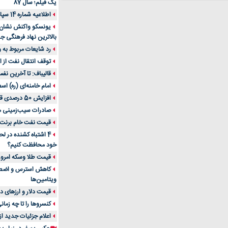
یک فیلم؛ سال 87
اطلاعیه شماره 14 سپاه پاسداران
یونسکو واکنش نشان دا
بالاترین نهاد فرهنگی جه
رد شایعات مربوط به
توقف انتقال نفت از اق
قالیباف: تا آخرین نف
امام خامنه‌ای (ره) اس
افزایش 50 درصدی قیمت گاز در اروپا
صادرات سیب‌زمینی 
قیمت نفت خام برنت در
4 اشتباه کشنده در ل
خود محافظت کنیم؟
قیمت طلا وسکه امروز 13 اسفن
ویتامین‌ها
قیمت دلار و ارزهای دیگر امر
کنسروها را تا چه زمان
اعلام جزئیات جدید ا