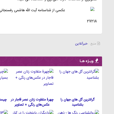
27218
منبع :
خبرآنلاین
ویـژه هـا
گرانترین گل های جهان را
چهرۀ متفاوت زنان عصر قاجار در
چیست
بشناسید
عکس‌های رنگی + تصاویر