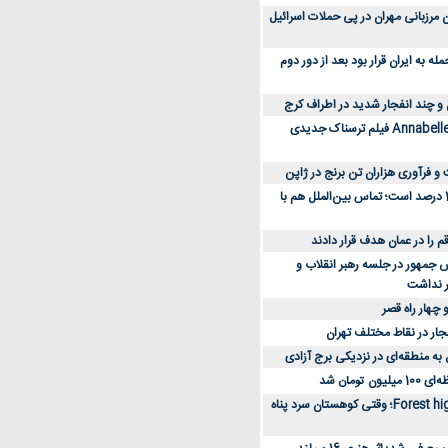
 کارکنان مرزبانی مهران در پی حملات اسرائیل
 به ایران قرار بود بعد از دور دوم
 و چند انفجار شدید در اطراف کرج
کارگردان Annabelle: Creation فیلم ترسناک جدیدی
 و فرآوری هزاران تن برنج در ژاپن
دسترسی به اینترنت 1 درصد است؛ تماس بین‌الملل هم با
جمهور در جلسه رهبر انقلاب و
ر نداشت
 چهار راه قصر
جار در نقاط مختلف تهران
 به منطقه‌ای در نزدیکی برج آزادی
تومان شد
نقد و بررسی فیلم Forest high؛ وقتی کوهستان سرد پناه