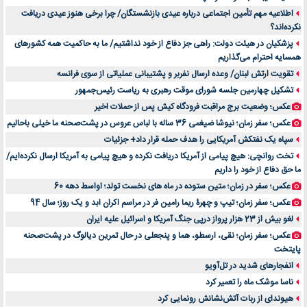
خرید سمعک کارکرده یا دست دوم | نکات مهم قبل از تصمیم‌گیری
اطلاعیه مهم تأمین اجتماعی درباره عیدی بازنشستگان/ چرا برخی هنوز عیدی دریافت
نکرده‌اند؟
خرید و فروش قطعات سرور دست دوم در ماهان شبکه ایرانیان
پزشکیان در هیئت دولت: راهی جز دفاع از خود نداشتیم/ ما به حاکمیت همه کشورهای
اهمیت انتخاب بهترین وکیل در سعادت آباد برای پرونده‌های حساس و کلان
همسایه احترام می‌گذاریم
۷ تاثیرات کامپیوتر در حوزه علوم زندگی و کاربردی
تقویت ارتش لبنان/ وعده ارسال نفربر و پشتیبانی عملیاتی از سوی فرانسه
لیفتراک صفر؛ راهنمای جامع خرید، قیمت و فروش در ایران
تشکیل چهارمین جلسه شورای موقت رهبری به ریاست رئیس‌جمهور
راهنمای جامع بهترین کفش ورزشی برای دویدن و استفاده روزمره | بررسی ۱۲ مدل برتر
عکس؛ وضعیت برج مراقبت فرودگاه کیش پس از حملات اخیر
عکس؛ سفر زمان؛ نیوشا ضیغمی 36 ساله با لباس عروس در پشت‌صحنه ما خیلی باحالیم
سپاه یک نفتکش آمریکایی را هدف حمله قرار داد+ جزئیات
تخت روانچی: هیچ پیامی از آمریکا دریافت نکرده و هیچ پیامی به آمریکا ارسال نکرده‌ایم/
ما حق دفاع از خود را داریم
عکس؛ سفر در زمان؛ متین ستوده در ماه های نخست تولد؛ اواسط دهه 60
عکس؛ سفر زمان؛ تیپ و چهرۀ ریما رامین فر در مراسم اکران ابد و یک روز؛ سال 94
لغو بیش از 23 هزار پرواز درپی جنگ آمریکا و اسرائیل علیه ایران
عکس؛ سفر زمان؛ نقی، ارسطو، هما و پنجعلی در حال تمرین دیالوگ در پشت‌صحنه
پایتخت
انفجارهای شدید در تل‌آویو
ناسا موشک ماه را تعمیر کرد
هیوندای از ربات آتش‌نشانش رونمایی کرد