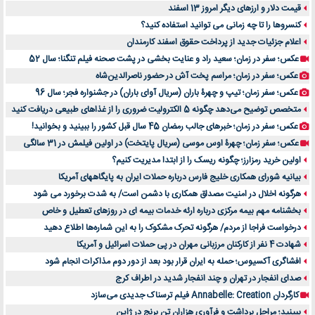
قیمت دلار و ارزهای دیگر امروز 13 اسفند
کنسروها را تا چه زمانی می توانید استفاده کنید؟
اعلام جزئیات جدید از پرداخت حقوق اسفند کارمندان
عکس؛ سفر در زمان؛ سعید راد و عنایت بخشی در پشت صحنه فیلم تنگنا؛ سال 52
عکس؛ سفر در زمان؛ مراسم پخت آش در حضور ناصرالدین‌شاه
عکس؛ سفر زمان؛ تیپ و چهرۀ باران (سریال آوای باران) در جشنواره فجر؛ سال 96
متخصص توضیح می‌دهد چگونه 5 الکترولیت ضروری را از غذاهای طبیعی دریافت کنید
عکس؛ سفر در زمان؛ خبرهای جالب رمضان 45 سال قبل کشور را ببینید و بخوانید!
عکس؛ سفر زمان؛ چهرۀ اوس موسی (سریال پایتخت) در اولین فیلمش در 31 سالگی
اولین خرید رمزارز؛ چگونه ریسک را از ابتدا مدیریت کنیم؟
بیانیه شورای همکاری خلیج فارس درباره حملات ایران به پایگاههای آمریکا
هرگونه اخلال در امنیت مصداق همکاری با دشمن است/ به شدت برخورد می شود
بخشنامه مهم بیمه مرکزی درباره ارئه خدمات بیمه ای در روزهای تعطیل و خاص
درخواست فراجا از مردم/ هرگونه تحرک مشکوک را به این شماره‌ها اطلاع دهید
شهادت 4 نفر از کارکنان مرزبانی مهران در پی حملات اسرائیل و آمریکا
افشاگری آکسیوس؛ حمله به ایران قرار بود بعد از دور دوم مذاکرات انجام شود
صدای انفجار در تهران و چند انفجار شدید در اطراف کرج
کارگردان Annabelle: Creation فیلم ترسناک جدیدی می‌سازد
ببینید؛ مراحل برداشت و فرآوری هزاران تن برنج در ژاپن