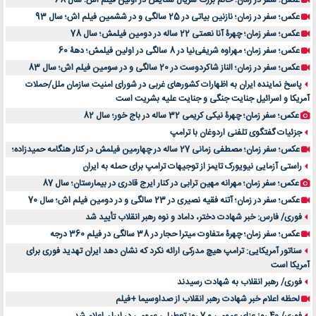
عکس؛ سفر در زمان؛ خانم بزرگ سریال ستایش در اولین فیلم اش؛ سال 68
عکس؛ سفر در زمان؛ نازنین بیاتی در 25 سالگی و در ششمین فیلم اش؛ سال 93
عکس؛ سفر زمان؛ چهرۀ آنا نعمتی 22 ساله در دومین فیلمش؛ سال 78
عکس؛ سفر زمان؛ مهراوه شریفی‌نیا در 8 سالگی در اولین فیلمش؛ دهۀ 60
عکس؛ سفر در زمان؛ الناز شاکردوست در 20 سالگی و در سومین فیلم اش؛ سال 83
پاسخ نماینده ایران به اظهارات کشورهای غربی در شورای امنیت سازمان ملل/حملات
آمریکا و اسرائیل جنایت جنگی و جنایت علیه بشریت است
عکس؛ سفر زمان؛ چهرۀ نیکی کریمی 32 ساله در باج خور؛ سال 82
جزئیات گفتگوی تلفنی اردوغان با ترامپ
عکس؛ سفر زمان؛ مصطفی زمانی 27 ساله در چهارمین فیلمش در کنار هنگامه حمیدزاده؛
راستی آزمایی نیویورک تایمز از توجیهات ترامپ برای حمله به ایران
عکس؛ سفر زمان؛ مهرانه مهین ترابی در کنار ایرج قادری در بیمارستان؛ سال 87
عکس؛ سفر در زمان؛ آتنه فقیه نصیری در 23 سالگی و در دومین فیلم اش؛ سال 70
فوری/ فارس: خبر شهادت دختر، داماد و نوه رهبر انقلاب تأیید شد
عکس؛ سفر زمان؛ چهرۀ متفاوت میترا حجار در 38 سالگی در فیلم 360 درجه
سناتور آمریکایی: ترامپ هیچ مدرکی ارائه نکرد که نشان دهد ایران تهدید فوری برای
آمریکا است
فوری/ رهبر انقلاب به شهادت رسیدند
لحظه اعلام خبر شهادت رهبر انقلاب از صداوسیما +فیلم