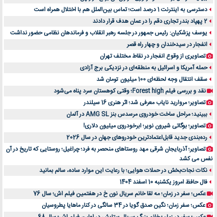
دسترسی به اینترنت 1 درصد است؛ تماس بین‌الملل هم با اختلال همراه است
2 پهپاد بندر تجاری دقم را در عمان هدف قرار دادند
یوسف پزشکیان: رئیس جمهور در جلسه رهبر انقلاب و فرماندهان نظامی حضور نداشت
انفجار در سیدخندان و چهار راه قصر
تصاویری از وقوع انفجار در نقاط مختلف تهران
حمله آمریکا و اسرائیل به منطقه‌ای در نزدیکی برج آزادی
سقف انتقال وجه لحظه‌ای 100 میلیون تومان شد
نقد و بررسی فیلم Forest high؛ وقتی کوهستان سرد پناه می‌شود
تصاویر؛ مروارید نایاب معرفی شد؛ اثر هنری 16 سیلندر
ببینید؛ مراحل ساخت خودروی مرسدس بنز AMG SL در آلمان
تصاویر؛ بوگاتی شیرون نویر؛ ابرخودروی میلیون دلاری!
رده‌بندی جدید قابل‌اعتمادترین خودروهای جهان در سال 2026
تصاویر؛ آذربایجان شرقی مهد روستاهای منحصر به فرد؛ چراغیل؛ روستایی که تاریخ در آن
نفس می کشد
نکات نجات‌بخش در حملات هوایی؛ با رعایت این موارد ساده، سالم بمانید
فال حافظ امروز یکشنبه 10 اسفند 1404
عکس؛ سفر در زمان؛ مه لقا خانم سریال نون خ در هفتمین فیلم اش؛ سال 76
عکس؛ سفر زمان؛ نگین صدق گویا در 34 سالگی در کنار ماهایا پطروسیان