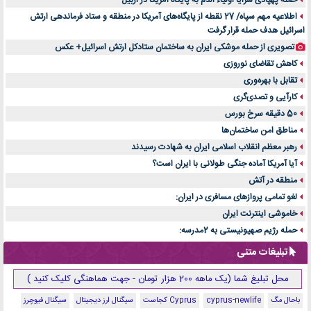
حمله پهپادی سرایا اولیاء الدم به پایگاه آمریکا در اربیل
اطلاعیه مهم سپاه/ 27 نقطه از پایگاه‌های آمریکا در منطقه و ستاد فرماندهی ارتش
اسرائیل هدف حمله قرار گرفت
تصویری از حمله موشکی ایران به ساختمان ستادکل ارتش اسرائیل+ عکس
کاهش تقاضای نوروزی
تقابل با بهره‌وری
کارآیی و تصدی‌گری
50 دقیقه سرخ بورس
مناطق امن ساختمان‌ها
رهبر معظم انقلاب اسلامی ایران به شهادت رسیدند
آیا آمریکا آماده جنگی طولانی با ایران است؟
منطقه در آتش
لغو تمامی پروازهای مسافری در ایران:
خاموشی اینترنت ایران
حمله رژیم صهیونیستی به 2مدرسه:
تبلیغات متنی
محل تبلیغ شما (یک ماهه 200 هزار تومان - جهت هماهنگی کلیک کنید )
باحال مگ
cyprus-newlife
Cyprus کجاست
سیگنال ارز دیجیتال
سیگنال فیوچرز