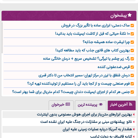
پیشخوان
ساک دستی؛ ابزاری ساده با تأثیر بزرگ در فروش
۱۰ نکتهٔ حیاتی که قبل از کاشت ایمپلنت باید بدانید!
چرا تیشرت ساده همیشه جذابه؟
بهترین کتاب های قانون جذب که باید مطالعه کنید!
رگ زیر چشم یا تیرگی؟ تشخیص سریع + درمان خانگی ساده
قرص ضدعفونی کننده
درمان شقاق با لیزر در مرکز تهران؛ مسیر انتخاب من تا دکتر قمری
فوم صنعتی چیست و از کجا باید آن را مستقیم از تولیدکننده تهیه کرد؟
جنس هر کدام از اجزای ایمپلنت دندان چیست؟ کدام متریال برای شما بهتر است؟
تولید لیوان کاغذی یک کسب‌ و کار پر سود و رو‌ به‌ رشد در بازار ایران
آخرین اخبار
پربیننده ترین
خبرخوان
درد زانو بعد از تمرین با تردمیل؟ شاید مشکل از این انتخاب باشد
بهترین ابزارهای متن‌باز برای اجرای هوش مصنوعی بدون اینترنت
آینده موسیقی هم‌اکنون در اینجاست
ناتو: پیشنهادی مبنی بر مشارکت در جنگ علیه ایران نشده است
بهترین راه تبلیغات کلینیک زیبایی و افزایش مشتری کدام است؟
هشدار به آمریکا درباره عملیات زمینی علیه ایران
مقایسه قالب آسترا با وودمارت و فلت‌سام (فارسی)
کنایه قالیباف به دولت ترامپ