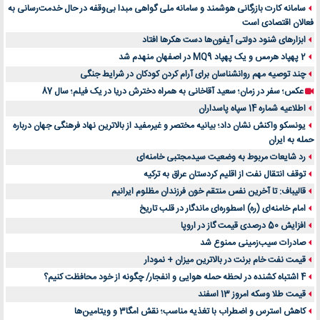
سامانه کارت بازرگانی هوشمند و سامانه ملی گواهی مبدا بی‌وقفه در حال خدمت‌رسانی به
فعالان اقتصادی است
ابزارهای شنود دولتی آیفون‌ها دست هکرها افتاد
2 پهپاد هرمس و یک پهپاد MQ9 در اصفهان منهدم شد
چند توصیه مهم روانشناسان برای آرام کردن کودکان در شرایط جنگی
عکس؛ سفر در زمان؛ سعید آقاخانی به همراه دخترش دریا در یک فیلم؛ سال 87
اطلاعیه شماره 14 سپاه پاسداران
یونسکو واکنش نشان داد؛ بیانیه مختصر و غیرمفید از بالاترین نهاد فرهنگی جهان درباره
حمله به ایران
رد شایعات مربوط به وضعیت سیدمجتبی خامنه‌ای
توقف انتقال نفت از اقلیم کردستان عراق به ترکیه
قالیباف: تا آخرین نفس منتقم خون فرزندان مظلوم ایرانیم
امام خامنه‌ای (ره) اسطوره‌ای ماندگار در قلب تاریخ
افزایش 50 درصدی قیمت گاز در اروپا
صادرات سیب‌زمینی ممنوع شد
قیمت نفت خام برنت در بالاترین میزان + نمودار
4 اشتباه کشنده در لحظه حمله هوایی و انفجار/ چگونه از خود محافظت کنیم؟
قیمت طلا وسکه امروز 13 اسفند
کاهش استرس و اضطراب با تغذیه مناسب؛ نقش امگا3 و ویتامین‌ها