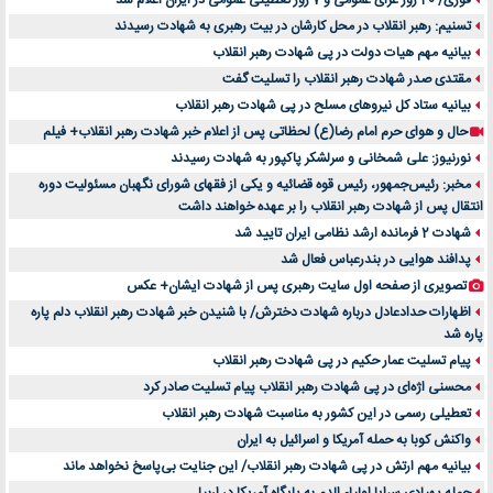
فوری/ 40 روز عزای عمومی و 7 روز تعطیلی عمومی در ایران اعلام شد
تسنیم: رهبر انقلاب در محل کارشان در بیت رهبری به شهادت رسیدند
بیانیه مهم هیات دولت در پی شهادت رهبر انقلاب
مقتدی صدر شهادت رهبر انقلاب را تسلیت گفت
بیانیه ستاد کل نیروهای مسلح در پی شهادت رهبر انقلاب
حال و هوای حرم امام رضا(ع) لحظاتی پس از اعلام خبر شهادت رهبر انقلاب+ فیلم
نورنیوز: علی شمخانی و سرلشکر پاکپور به شهادت رسیدند
مخبر: رئیس‌جمهور، رئیس قوه ‌قضائیه و یکی از فقهای شورای نگهبان مسئولیت دوره
انتقال پس ‌از شهادت رهبر انقلاب را بر عهده خواهند داشت
شهادت 2 فرمانده ارشد نظامی ایران تایید شد
پدافند هوایی در بندرعباس فعال شد
تصویری از صفحه اول سایت رهبری پس از شهادت ایشان+ عکس
اظهارات حدادعادل درباره شهادت دخترش/ با شنیدن خبر شهادت رهبر انقلاب دلم پاره
پاره شد
پیام تسلیت عمار حکیم در پی شهادت رهبر انقلاب
محسنی اژه‌ای در پی شهادت رهبر انقلاب پیام تسلیت صادر کرد
تعطیلی رسمی در این کشور به مناسبت شهادت رهبر انقلاب
واکنش کوبا به حمله آمریکا و اسرائیل به ایران
بیانیه مهم ارتش در پی شهادت رهبر انقلاب/ این جنایت بی‌پاسخ نخواهد ماند