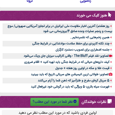
زناشویی
کرونا
هنوز کلیک می خورند
روز هشتم/ آخرین اخبار مقاومت ملی ایرانیان در برابر تجاوز آمریکایی صهیونی/ موج
بیست و پنجم عملیات وعده صادق 4/بروزرسانی می شود
همین زخم‌هایی که نشمرده‌ایم...
چند نکته کاربردی برای حفظ سلامت موادغذایی در شرایط جنگی
جلسه اضطراری برای تصویب دستمزد کارگران
تصاویر؛ نقد فیلم The Bluff ؛ وقتی کارائیب میزبان جان ویک می‌شود
کیف داروهای حیاتی که در شرایط جنگی باید تهیه کنید + اقلام ضروری
قیمت طلا و سکه در اولین روز هفته + جدول
تصاویر؛ طولانی ترین انیمیشن های سریالی تاریخ که باید ببینید
5 سریال کره‌ای مفرح و طنزآمیز که ذهن شما را آرام می‌کنند
فهرست سیاه باتری؛ 5 ویژگی که باید در گوشی خود غیرفعال کنید
نظر شما در مورد این مطلب؟
نظرات خوانندگان
اولین فردی باشید که در مورد این مطلب نظر می دهید