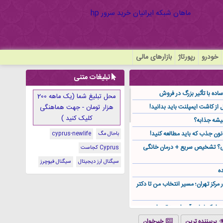
خودرو
رپورتاژ
بازارهای مالی
تبلیغات متنی
ده با تأثیر بزرگ در فروش
محل تبلیغ شما (یک ماهه 200
هزار تومان - جهت هماهنگی
کلیک کنید )
یشه جذابه؟
نون جذب که باید مطالعه کنید!
باحال مگ
cyprus-newlife
گی؟ تشخیص سریع + درمان خانگی
Cyprus کجاست
سیگنال ارز دیجیتال
سیگنال فیوچرز
ه
ر مرکز تهران؛ مسیر انتخاب من تا دکتر
ز کجا باید آن را مستقیم از
پربیننده ترین
خبرخوان