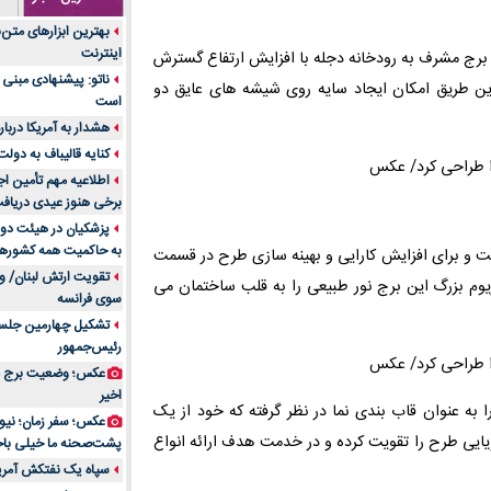
جنس هر کدام از اج
بهترین ابزارهای متن
متریال برای شما بهتر 
اینترنت
رج مشرف به رودخانه دجله با افزایش ارتفاع گسترش
تولید لیوان کاغذی یک
ناتو: پیشنهادی مبنی 
این طریق امکان ایجاد سایه روی شیشه های عایق دو
بازار ایران
است
درد زانو بعد از تمری
هشدار به آمریکا دربار
انتخاب باشد
کنایه قالیباف به دول
آینده موسیقی هم‌اک
اطلاعیه مهم تأمین اج
بهترین راه تبلیغات 
برخی هنوز عیدی دریافت 
است؟
پزشکیان در هیئت دول
به حاکمیت همه کشورهای
مقایسه قالب آسترا 
 و برای افزایش کارایی و بهینه سازی طرح در قسمت
تقویت ارتش لبنان/ وع
خرید سمعک کارکرده 
وم بزرگ این برج نور طبیعی را به قلب ساختمان می
سوی فرانسه
تصمیم‌گیری
تشکیل چهارمین جلسه
خرید و فروش قطعات
رئیس‌جمهور
ایرانیان
عکس؛ وضعیت برج مر
اهمیت انتخاب بهتری
اخیر
پرونده‌های حساس و کل
 به عنوان قاب بندی نما در نظر گرفته که خود از یک
۷ تاثیرات کامپیوتر در حوزه علوم زندگی و کاربردی
یایی طرح را تقویت کرده و در خدمت هدف ارائه انواع
پشت‌صحنه ما خیلی باح
لیفتراک صفر؛ راهنم
سپاه یک نفتکش آمریک
ایران