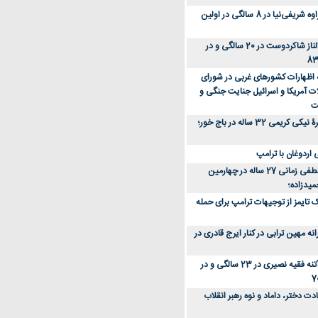
عکس؛ سفر زمان؛ مهراوه شریفی‌نیا در 8 سالگی در اولین
عکس؛ سفر در زمان؛ الناز شاکردوست در 20 سالگی و در
ه اظهارات کشورهای غربی در شورای
ت آمریکا و اسرائیل جنایت جنگی و
ت
عکس؛ سفر زمان؛ چهرۀ نیکی کریمی 32 ساله در باج خور؛
اردوغان با ترامپ
عکس؛ سفر زمان؛ مصطفی زمانی 27 ساله در چهارمین
میدزاده؛
 تایمز از توجیهات ترامپ برای حمله
ه مهین ترابی در کنار ایرج قادری در
عکس؛ سفر در زمان؛ آتنه فقیه نصیری در 23 سالگی و در
ت دختر، داماد و نوه رهبر انقلاب