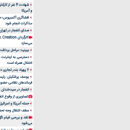
شهادت 4 نفر از
و آمریکا
افشاگری آکسیوس؛ حمله
مذاکرات انجام شود
صدای انفجار در تهران
می‌سازد
ببینید؛ مراحل برداشت
اختلال همراه است
2 پهپاد بندر تجاری دقم را در عمان هدف قرار دادند
یوسف پزشکیان: رئیس 
فرماندهان نظامی حضو
انفجار در سیدخندان و
تصاویری از وقوع انف
حمله آمریکا و اسرائیل
سقف انتقال وجه لحظه‌ای 100 میلیون 
می‌شود