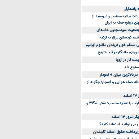
د؛ بیانیه مختصر و غیرمفید از
ان درباره حمله به ایران
 وضعیت سیدمجتبی خامنه‌ای
لیم کردستان عراق به ترکیه
س منتقم خون فرزندان مظلوم ایرانیم
طوره‌ای ماندگار در قلب تاریخ
ممنوع شد
 بالاترین میزان + نمودار
حظه حمله هوایی و انفجار/ چگونه از
د
کاهش استرس و اضطراب با تغذیه مناسب؛ نقش امگا3 و
وز 13 اسفند
ی می توانید استفاده کنید؟
ز پرداخت حقوق اسفند کارمندان