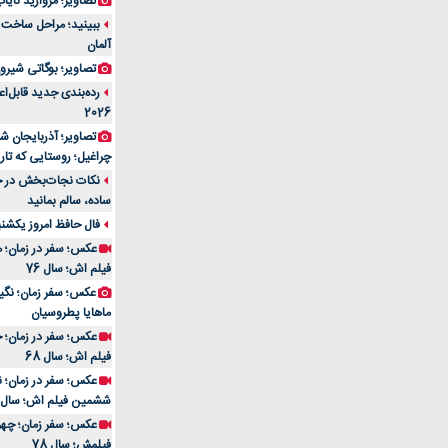
تصاویر؛ مروارید نایاب مع
آلمان
تصاویر؛ بوگاتی شیرون
رده‌بندی جدید قابل‌ا
2026
تصاویر؛ آذربایجان ش
چراغیل؛ روستایی که تا
نکات نجات‌بخش در حم
ساده، سالم بمانید
فال حافظ امروز یکشنبه 10 اسفند 4
عکس؛ سفر در زمان؛ م
فیلم اش؛ سال 76
ماهایا پطروسیان
عکس؛ سفر در زمان؛ خ
فیلم اش؛ سال 68
ششمین فیلم اش؛ سال 93
فیلمش؛ سال 78