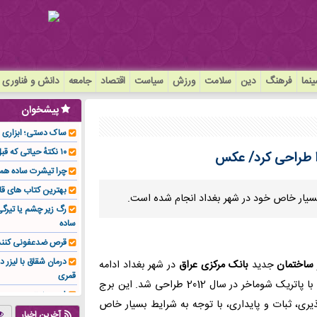
نما
فرهنگ
دین
سلامت
ورزش
سیاست
اقتصاد
جامعه
دانش و فناوری
پیشخوان
ساک دستی؛ ابزاری سا
۱۰ نکتهٔ حیاتی که قبل از کاشت ایمپلنت باید بدانید!
را طراحی کرد/ عکس
چرا تیشرت ساده هم
بهترین کتاب های قا
رگ زیر چشم یا تیر
ساده
قرص ضدعفونی کنند
درمان شقاق با لیزر د
ساختمان
جدید
بانک مرکزی عراق
در شهر بغداد ادامه
قمری
فقید همراه با پاتریک شوماخر در سال 2012 طراحی شد. این برج
فوم صنعتی چیست و ا
پذیری، ثبات و پایداری، با توجه به شرایط بسیار خاص
تولیدکننده تهیه کرد؟
آخرین اخبار