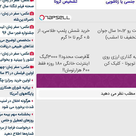
عکس؛ سفر در زمان؛ 
جنسی یا زناشویی
تشخیص کرونا
صحنه فیلم تنگنا؛ سال 52
عکس؛ سفر در زمان؛
ناصرالدین‌شاه
عکس؛ سفر زمان؛ تیپ و
پوستت رو 10،12 سال جوان
خرید شمش پلمپ طلاسی، از
جشنواره فجر؛ سال 96
خفیف تا امشب)
۰.۵ گرم تا ۱۰ گرم
غذاهای طبیعی دریافت 
ه گذاری ارزی روی
⏳فرصت محدود!! 3000گیگ
کشور را ببینید و بخوانید
تویوتا - کلیک کن
اینترنت خانگی 180 روزه فقط
عکس؛ سفر زمان؛ چهر
600 هزارتومان!!
اولین فیلمش در 31 سالگی
اولین خرید رمزارز؛ چگ
بیانیه شورای همکاری 
ن مطلب نظر می دهید
پایگاههای آمریکا
هرگونه اخلال در امن
شدت برخورد می شود
بخشنامه مهم بیمه مرک
روزهای تعطیل و خاص
درخواست فراجا از مر
شماره‌ها اطلاع دهید