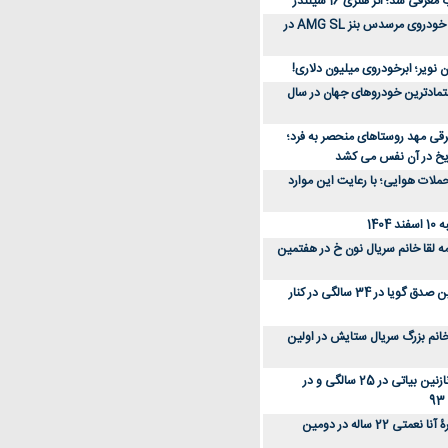
رفی شد؛ اثر هنری 16 سیلندر
ببینید؛ مراحل ساخت خودروی مرسدس بنز AMG SL در
 نویر؛ ابرخودروی میلیون دلاری!
عتمادترین خودروهای جهان در سال
رقی مهد روستاهای منحصر به فرد؛
ریخ در آن نفس می کشد
لات هوایی؛ با رعایت این موارد
140
ه لقا خانم سریال نون خ در هفتمین
عکس؛ سفر زمان؛ نگین صدق گویا در 34 سالگی در کنار
انم بزرگ سریال ستایش در اولین
عکس؛ سفر در زمان؛ نازنین بیاتی در 25 سالگی و در
عکس؛ سفر زمان؛ چهرۀ آنا نعمتی 22 ساله در دومین