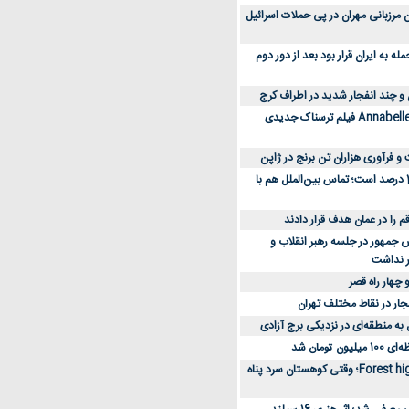
 کارکنان مرزبانی مهران در پی حملات اسرائیل
 به ایران قرار بود بعد از دور دوم
 و چند انفجار شدید در اطراف کرج
کارگردان Annabelle: Creation فیلم ترسناک جدیدی
 و فرآوری هزاران تن برنج در ژاپن
دسترسی به اینترنت 1 درصد است؛ تماس بین‌الملل هم با
جمهور در جلسه رهبر انقلاب و
ر نداشت
 چهار راه قصر
جار در نقاط مختلف تهران
 به منطقه‌ای در نزدیکی برج آزادی
تومان شد
نقد و بررسی فیلم Forest high؛ وقتی کوهستان سرد پناه