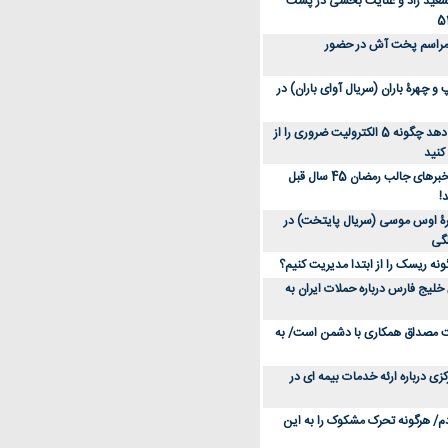
سعید راد و عنایت بخشی در پشت
 مراسم پخت آش در حضور
 چهرۀ باران (سریال آوای باران) در
متخصص توضیح می‌دهد چگونه 5 الکترولیت ضروری را از
کنید
عکس؛ سفر در زمان؛ خبرهای جالب رمضان 45 سال قبل
!
ۀ اوس موسی (سریال پایتخت) در
ونه ریسک را از ابتدا مدیریت کنیم؟
خلیج فارس درباره حملات ایران به
یت مصداق همکاری با دشمن است/ به
زی درباره ارئه خدمات بیمه ای در
دم/ هرگونه تحرک مشکوک را به این