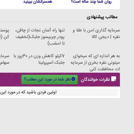
روان شما چند ساله است؟
همسرانشان ببینید
مطالب پیشنهادی
سرمایه گذاری امن با طلا و
تنها راه آسان نجات از چاقی،
نقره | دیجی کالا
پودر چربیسوز جلبک(تخفیف
کن (ت
تا امشب)
به هر اندازه ای که میخوای
7کیلو کاهش وزن در 30روز با
سرمای
میتونی نقره بخری از سرمایه
جلبک اسپرولینا
سهام 
ات محافظت کنی
نظر شما در مورد این مطلب؟
نظرات خوانندگان
اولین فردی باشید که در مورد ای