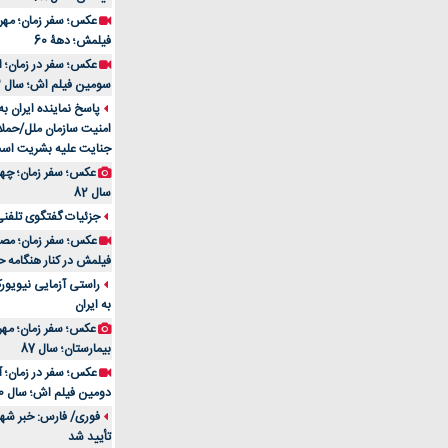
فیلمش؛ دهۀ 60
سومین فیلم اش؛ سال 83
پاسخ نماینده ایران ب
امنیت سازمان ملل/حملا
جنایت علیه بشریت اس
سال 82
جزئیات گفتگوی تلفنی 
فیلمش در کنار هنگامه ح
راستی آزمایی نیویورک
به ایران
عکس؛ سفر زمان؛ مهران
بیمارستان؛ سال 87
دومین فیلم اش؛ سال 70
فوری/ فارس: خبر شهاد
تأیید شد