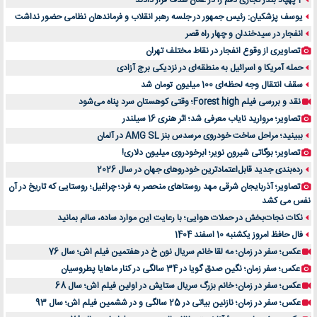
2 پهپاد بندر تجاری دقم را در عمان هدف قرار دادند
یوسف پزشکیان: رئیس جمهور در جلسه رهبر انقلاب و فرماندهان نظامی حضور نداشت
انفجار در سیدخندان و چهار راه قصر
تصاویری از وقوع انفجار در نقاط مختلف تهران
حمله آمریکا و اسرائیل به منطقه‌ای در نزدیکی برج آزادی
سقف انتقال وجه لحظه‌ای 100 میلیون تومان شد
نقد و بررسی فیلم Forest high؛ وقتی کوهستان سرد پناه می‌شود
تصاویر؛ مروارید نایاب معرفی شد؛ اثر هنری 16 سیلندر
ببینید؛ مراحل ساخت خودروی مرسدس بنز AMG SL در آلمان
تصاویر؛ بوگاتی شیرون نویر؛ ابرخودروی میلیون دلاری!
رده‌بندی جدید قابل‌اعتمادترین خودروهای جهان در سال 2026
تصاویر؛ آذربایجان شرقی مهد روستاهای منحصر به فرد؛ چراغیل؛ روستایی که تاریخ در آن
نفس می کشد
نکات نجات‌بخش در حملات هوایی؛ با رعایت این موارد ساده، سالم بمانید
فال حافظ امروز یکشنبه 10 اسفند 1404
عکس؛ سفر در زمان؛ مه لقا خانم سریال نون خ در هفتمین فیلم اش؛ سال 76
عکس؛ سفر زمان؛ نگین صدق گویا در 34 سالگی در کنار ماهایا پطروسیان
عکس؛ سفر در زمان؛ خانم بزرگ سریال ستایش در اولین فیلم اش؛ سال 68
عکس؛ سفر در زمان؛ نازنین بیاتی در 25 سالگی و در ششمین فیلم اش؛ سال 93