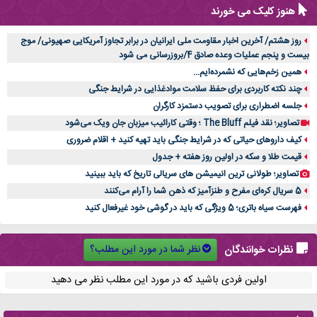
هنوز کلیک می خورند
روز هشتم/ آخرین اخبار مقاومت ملی ایرانیان در برابر تجاوز آمریکایی صهیونی/ موج
بیست و پنجم عملیات وعده صادق 4/بروزرسانی می شود
همین زخم‌هایی که نشمرده‌ایم...
چند نکته کاربردی برای حفظ سلامت موادغذایی در شرایط جنگی
جلسه اضطراری برای تصویب دستمزد کارگران
تصاویر؛ نقد فیلم The Bluff ؛ وقتی کارائیب میزبان جان ویک می‌شود
کیف داروهای حیاتی که در شرایط جنگی باید تهیه کنید + اقلام ضروری
قیمت طلا و سکه در اولین روز هفته + جدول
تصاویر؛ طولانی ترین انیمیشن های سریالی تاریخ که باید ببینید
5 سریال کره‌ای مفرح و طنزآمیز که ذهن شما را آرام می‌کنند
فهرست سیاه باتری؛ 5 ویژگی که باید در گوشی خود غیرفعال کنید
نظر شما در مورد این مطلب؟
نظرات خوانندگان
اولین فردی باشید که در مورد این مطلب نظر می دهید