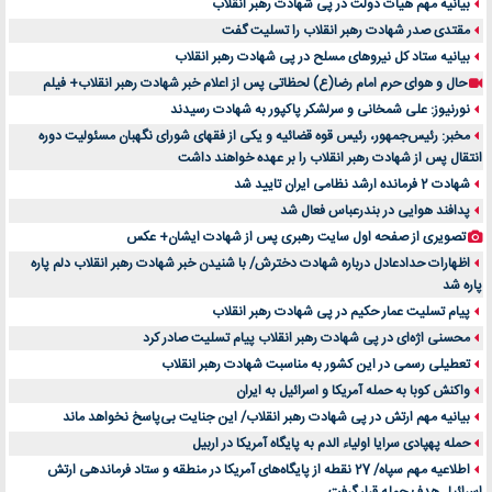
بیانیه مهم هیات دولت در پی شهادت رهبر انقلاب
مقتدی صدر شهادت رهبر انقلاب را تسلیت گفت
بیانیه ستاد کل نیروهای مسلح در پی شهادت رهبر انقلاب
حال و هوای حرم امام رضا(ع) لحظاتی پس از اعلام خبر شهادت رهبر انقلاب+ فیلم
نورنیوز: علی شمخانی و سرلشکر پاکپور به شهادت رسیدند
مخبر: رئیس‌جمهور، رئیس قوه ‌قضائیه و یکی از فقهای شورای نگهبان مسئولیت دوره
انتقال پس ‌از شهادت رهبر انقلاب را بر عهده خواهند داشت
شهادت 2 فرمانده ارشد نظامی ایران تایید شد
پدافند هوایی در بندرعباس فعال شد
تصویری از صفحه اول سایت رهبری پس از شهادت ایشان+ عکس
اظهارات حدادعادل درباره شهادت دخترش/ با شنیدن خبر شهادت رهبر انقلاب دلم پاره
پاره شد
پیام تسلیت عمار حکیم در پی شهادت رهبر انقلاب
محسنی اژه‌ای در پی شهادت رهبر انقلاب پیام تسلیت صادر کرد
تعطیلی رسمی در این کشور به مناسبت شهادت رهبر انقلاب
واکنش کوبا به حمله آمریکا و اسرائیل به ایران
بیانیه مهم ارتش در پی شهادت رهبر انقلاب/ این جنایت بی‌پاسخ نخواهد ماند
حمله پهپادی سرایا اولیاء الدم به پایگاه آمریکا در اربیل
اطلاعیه مهم سپاه/ 27 نقطه از پایگاه‌های آمریکا در منطقه و ستاد فرماندهی ارتش