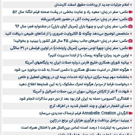
اعلام جزئیات جدید از پرداخت حقوق اسفند کارمندان
عکس؛ سفر در زمان؛ سعید راد و عنایت بخشی در پشت صحنه فیلم تنگنا؛ سال 52
عکس؛ سفر در زمان؛ مراسم پخت آش در حضور ناصرالدین‌شاه
عکس؛ سفر زمان؛ تیپ و چهرۀ باران (سریال آوای باران) در جشنواره فجر؛ سال 96
متخصص توضیح می‌دهد چگونه 5 الکترولیت ضروری را از غذاهای طبیعی دریافت کنید
عکس؛ سفر در زمان؛ خبرهای جالب رمضان 45 سال قبل کشور را ببینید و بخوانید!
عکس؛ سفر زمان؛ چهرۀ اوس موسی (سریال پایتخت) در اولین فیلمش در 31 سالگی
اولین خرید رمزارز؛ چگونه ریسک را از ابتدا مدیریت کنیم؟
بیانیه شورای همکاری خلیج فارس درباره حملات ایران به پایگاههای آمریکا
هرگونه اخلال در امنیت مصداق همکاری با دشمن است/ به شدت برخورد می شود
بخشنامه مهم بیمه مرکزی درباره ارئه خدمات بیمه ای در روزهای تعطیل و خاص
درخواست فراجا از مردم/ هرگونه تحرک مشکوک را به این شماره‌ها اطلاع دهید
شهادت 4 نفر از کارکنان مرزبانی مهران در پی حملات اسرائیل و آمریکا
افشاگری آکسیوس؛ حمله به ایران قرار بود بعد از دور دوم مذاکرات انجام شود
صدای انفجار در تهران و چند انفجار شدید در اطراف کرج
کارگردان Annabelle: Creation فیلم ترسناک جدیدی می‌سازد
ببینید؛ مراحل برداشت و فرآوری هزاران تن برنج در ژاپن
دسترسی به اینترنت 1 درصد است؛ تماس بین‌الملل هم با اختلال همراه است