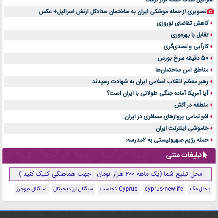
اسرائیل هدف حمله قرار گرفت
تصویری از حمله موشکی ایران به ساختمان ستادکل ارتش اسرائیل+ عکس
کاهش تقاضای نوروزی
تقابل با بهره‌وری
کارآیی و تصدی‌گری
50 دقیقه سرخ بورس
مناطق امن ساختمان‌ها
رهبر معظم انقلاب اسلامی ایران به شهادت رسیدند
آیا آمریکا آماده جنگی طولانی با ایران است؟
منطقه در آتش
لغو تمامی پروازهای مسافری در ایران:
خاموشی اینترنت ایران
حمله رژیم صهیونیستی به 2مدرسه:
تبلیغات متنی
محل تبلیغ شما (یک ماهه 200 هزار تومان - جهت هماهنگی کلیک کنید )
باحال مگ
cyprus-newlife
Cyprus کجاست
سیگنال ارز دیجیتال
سیگنال فیوچرز