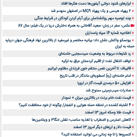
ابزارهای شنود دولتی آیفون‌ها دست هکرها افتاد
2 پهپاد هرمس و یک پهپاد MQ9 در اصفهان منهدم شد
چند توصیه مهم روانشناسان برای آرام کردن کودکان در شرایط جنگی
عکس؛ سفر در زمان؛ سعید آقاخانی به همراه دخترش دریا در یک فیلم؛ سال 87
اطلاعیه شماره 14 سپاه پاسداران
یونسکو واکنش نشان داد؛ بیانیه مختصر و غیرمفید از بالاترین نهاد فرهنگی جهان درباره
حمله به ایران
رد شایعات مربوط به وضعیت سیدمجتبی خامنه‌ای
توقف انتقال نفت از اقلیم کردستان عراق به ترکیه
قالیباف: تا آخرین نفس منتقم خون فرزندان مظلوم ایرانیم
امام خامنه‌ای (ره) اسطوره‌ای ماندگار در قلب تاریخ
افزایش 50 درصدی قیمت گاز در اروپا
صادرات سیب‌زمینی ممنوع شد
قیمت نفت خام برنت در بالاترین میزان + نمودار
4 اشتباه کشنده در لحظه حمله هوایی و انفجار/ چگونه از خود محافظت کنیم؟
قیمت طلا وسکه امروز 13 اسفند
کاهش استرس و اضطراب با تغذیه مناسب؛ نقش امگا3 و ویتامین‌ها
قیمت دلار و ارزهای دیگر امروز 13 اسفند
کنسروها را تا چه زمانی می توانید استفاده کنید؟