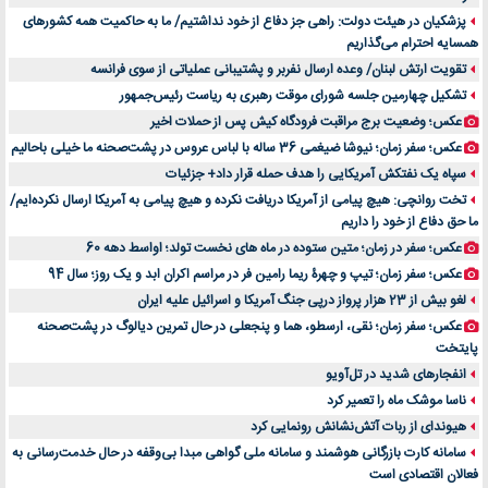
پزشکیان در هیئت دولت: راهی جز دفاع از خود نداشتیم/ ما به حاکمیت همه کشورهای
اهمیت انتخاب بهترین وکیل در سعادت آباد برای پرونده‌های حساس و کلان
همسایه احترام می‌گذاریم
۷ تاثیرات کامپیوتر در حوزه علوم زندگی و کاربردی
تقویت ارتش لبنان/ وعده ارسال نفربر و پشتیبانی عملیاتی از سوی فرانسه
لیفتراک صفر؛ راهنمای جامع خرید، قیمت و فروش در ایران
تشکیل چهارمین جلسه شورای موقت رهبری به ریاست رئیس‌جمهور
راهنمای جامع بهترین کفش ورزشی برای دویدن و استفاده روزمره | بررسی ۱۲ مدل برتر
عکس؛ وضعیت برج مراقبت فرودگاه کیش پس از حملات اخیر
عکس؛ سفر زمان؛ نیوشا ضیغمی 36 ساله با لباس عروس در پشت‌صحنه ما خیلی باحالیم
سپاه یک نفتکش آمریکایی را هدف حمله قرار داد+ جزئیات
تخت روانچی: هیچ پیامی از آمریکا دریافت نکرده و هیچ پیامی به آمریکا ارسال نکرده‌ایم/
ما حق دفاع از خود را داریم
عکس؛ سفر در زمان؛ متین ستوده در ماه های نخست تولد؛ اواسط دهه 60
عکس؛ سفر زمان؛ تیپ و چهرۀ ریما رامین فر در مراسم اکران ابد و یک روز؛ سال 94
لغو بیش از 23 هزار پرواز درپی جنگ آمریکا و اسرائیل علیه ایران
عکس؛ سفر زمان؛ نقی، ارسطو، هما و پنجعلی در حال تمرین دیالوگ در پشت‌صحنه
پایتخت
انفجارهای شدید در تل‌آویو
ناسا موشک ماه را تعمیر کرد
هیوندای از ربات آتش‌نشانش رونمایی کرد
سامانه کارت بازرگانی هوشمند و سامانه ملی گواهی مبدا بی‌وقفه در حال خدمت‌رسانی به
فعالان اقتصادی است