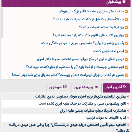
پیشخوان
ساک دستی؛ ابزاری ساده با تأثیر بزرگ در فروش
۱۰ نکتهٔ حیاتی که قبل از کاشت ایمپلنت باید بدانید!
چرا تیشرت ساده همیشه جذابه؟
بهترین کتاب های قانون جذب که باید مطالعه کنید!
رگ زیر چشم یا تیرگی؟ تشخیص سریع + درمان خانگی ساده
قرص ضدعفونی کننده
درمان شقاق با لیزر در مرکز تهران؛ مسیر انتخاب من تا دکتر قمری
فوم صنعتی چیست و از کجا باید آن را مستقیم از تولیدکننده تهیه کرد؟
جنس هر کدام از اجزای ایمپلنت دندان چیست؟ کدام متریال برای شما بهتر است؟
تولید لیوان کاغذی یک کسب‌ و کار پر سود و رو‌ به‌ رشد در بازار ایران
آخرین اخبار
پربیننده ترین
خبرخوان
درد زانو بعد از تمرین با تردمیل؟ شاید مشکل از این انتخاب باشد
بهترین ابزارهای متن‌باز برای اجرای هوش مصنوعی بدون اینترنت
آینده موسیقی هم‌اکنون در اینجاست
ناتو: پیشنهادی مبنی بر مشارکت در جنگ علیه ایران نشده است
بهترین راه تبلیغات کلینیک زیبایی و افزایش مشتری کدام است؟
هشدار به آمریکا درباره عملیات زمینی علیه ایران
مقایسه قالب آسترا با وودمارت و فلت‌سام (فارسی)
کنایه قالیباف به دولت ترامپ
خرید سمعک کارکرده یا دست دوم | نکات مهم قبل از تصمیم‌گیری
اطلاعیه مهم تأمین اجتماعی درباره عیدی بازنشستگان/ چرا برخی هنوز عیدی دریافت
نکرده‌اند؟
خرید و فروش قطعات سرور دست دوم در ماهان شبکه ایرانیان