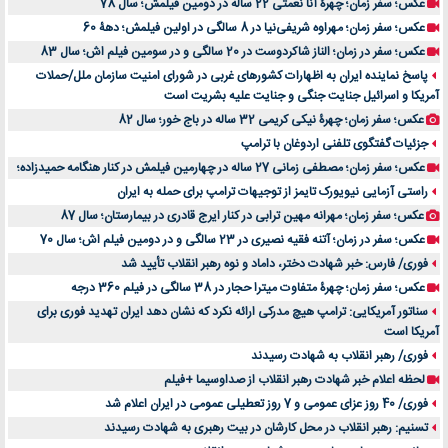
عکس؛ سفر زمان؛ چهرۀ آنا نعمتی 22 ساله در دومین فیلمش؛ سال 78
عکس؛ سفر زمان؛ مهراوه شریفی‌نیا در 8 سالگی در اولین فیلمش؛ دهۀ 60
عکس؛ سفر در زمان؛ الناز شاکردوست در 20 سالگی و در سومین فیلم اش؛ سال 83
پاسخ نماینده ایران به اظهارات کشورهای غربی در شورای امنیت سازمان ملل/حملات
آمریکا و اسرائیل جنایت جنگی و جنایت علیه بشریت است
عکس؛ سفر زمان؛ چهرۀ نیکی کریمی 32 ساله در باج خور؛ سال 82
جزئیات گفتگوی تلفنی اردوغان با ترامپ
عکس؛ سفر زمان؛ مصطفی زمانی 27 ساله در چهارمین فیلمش در کنار هنگامه حمیدزاده؛
راستی آزمایی نیویورک تایمز از توجیهات ترامپ برای حمله به ایران
عکس؛ سفر زمان؛ مهرانه مهین ترابی در کنار ایرج قادری در بیمارستان؛ سال 87
عکس؛ سفر در زمان؛ آتنه فقیه نصیری در 23 سالگی و در دومین فیلم اش؛ سال 70
فوری/ فارس: خبر شهادت دختر، داماد و نوه رهبر انقلاب تأیید شد
عکس؛ سفر زمان؛ چهرۀ متفاوت میترا حجار در 38 سالگی در فیلم 360 درجه
سناتور آمریکایی: ترامپ هیچ مدرکی ارائه نکرد که نشان دهد ایران تهدید فوری برای
آمریکا است
فوری/ رهبر انقلاب به شهادت رسیدند
لحظه اعلام خبر شهادت رهبر انقلاب از صداوسیما +فیلم
فوری/ 40 روز عزای عمومی و 7 روز تعطیلی عمومی در ایران اعلام شد
تسنیم: رهبر انقلاب در محل کارشان در بیت رهبری به شهادت رسیدند