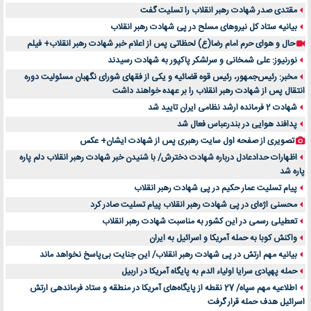
مقتدی صدر شهادت رهبر انقلاب را تسلیت گفت
بیانیه ستاد کل نیروهای مسلح در پی شهادت رهبر انقلاب
حال و هوای حرم امام رضا(ع) لحظاتی پس از اعلام خبر شهادت رهبر انقلاب+ فیلم
نورنیوز: علی شمخانی و سرلشکر پاکپور به شهادت رسیدند
مخبر: رئیس‌جمهور، رئیس قوه ‌قضائیه و یکی از فقهای شورای نگهبان مسئولیت دوره
انتقال پس ‌از شهادت رهبر انقلاب را بر عهده خواهند داشت
شهادت 2 فرمانده ارشد نظامی ایران تایید شد
پدافند هوایی در بندرعباس فعال شد
تصویری از صفحه اول سایت رهبری پس از شهادت ایشان+ عکس
اظهارات حدادعادل درباره شهادت دخترش/ با شنیدن خبر شهادت رهبر انقلاب دلم پاره
پاره شد
پیام تسلیت عمار حکیم در پی شهادت رهبر انقلاب
محسنی اژه‌ای در پی شهادت رهبر انقلاب پیام تسلیت صادر کرد
تعطیلی رسمی در این کشور به مناسبت شهادت رهبر انقلاب
واکنش کوبا به حمله آمریکا و اسرائیل به ایران
بیانیه مهم ارتش در پی شهادت رهبر انقلاب/ این جنایت بی‌پاسخ نخواهد ماند
حمله پهپادی سرایا اولیاء الدم به پایگاه آمریکا در اربیل
اطلاعیه مهم سپاه/ 27 نقطه از پایگاه‌های آمریکا در منطقه و ستاد فرماندهی ارتش
اسرائیل هدف حمله قرار گرفت