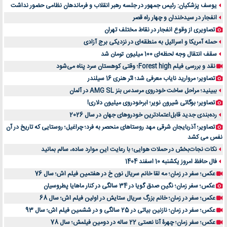
یوسف پزشکیان: رئیس جمهور در جلسه رهبر انقلاب و فرماندهان نظامی حضور نداشت
انفجار در سیدخندان و چهار راه قصر
تصاویری از وقوع انفجار در نقاط مختلف تهران
حمله آمریکا و اسرائیل به منطقه‌ای در نزدیکی برج آزادی
سقف انتقال وجه لحظه‌ای 100 میلیون تومان شد
نقد و بررسی فیلم Forest high؛ وقتی کوهستان سرد پناه می‌شود
تصاویر؛ مروارید نایاب معرفی شد؛ اثر هنری 16 سیلندر
ببینید؛ مراحل ساخت خودروی مرسدس بنز AMG SL در آلمان
تصاویر؛ بوگاتی شیرون نویر؛ ابرخودروی میلیون دلاری!
رده‌بندی جدید قابل‌اعتمادترین خودروهای جهان در سال 2026
تصاویر؛ آذربایجان شرقی مهد روستاهای منحصر به فرد؛ چراغیل؛ روستایی که تاریخ در آن
نفس می کشد
نکات نجات‌بخش در حملات هوایی؛ با رعایت این موارد ساده، سالم بمانید
فال حافظ امروز یکشنبه 10 اسفند 1404
عکس؛ سفر در زمان؛ مه لقا خانم سریال نون خ در هفتمین فیلم اش؛ سال 76
عکس؛ سفر زمان؛ نگین صدق گویا در 34 سالگی در کنار ماهایا پطروسیان
عکس؛ سفر در زمان؛ خانم بزرگ سریال ستایش در اولین فیلم اش؛ سال 68
عکس؛ سفر در زمان؛ نازنین بیاتی در 25 سالگی و در ششمین فیلم اش؛ سال 93
عکس؛ سفر زمان؛ چهرۀ آنا نعمتی 22 ساله در دومین فیلمش؛ سال 78