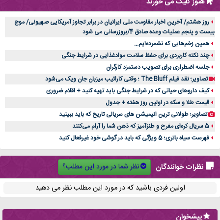
هنوز کلیک می خورند
روز هشتم/ آخرین اخبار مقاومت ملی ایرانیان در برابر تجاوز آمریکایی صهیونی/ موج
بیست و پنجم عملیات وعده صادق 4/بروزرسانی می شود
همین زخم‌هایی که نشمرده‌ایم...
چند نکته کاربردی برای حفظ سلامت موادغذایی در شرایط جنگی
جلسه اضطراری برای تصویب دستمزد کارگران
تصاویر؛ نقد فیلم The Bluff ؛ وقتی کارائیب میزبان جان ویک می‌شود
کیف داروهای حیاتی که در شرایط جنگی باید تهیه کنید + اقلام ضروری
قیمت طلا و سکه در اولین روز هفته + جدول
تصاویر؛ طولانی ترین انیمیشن های سریالی تاریخ که باید ببینید
5 سریال کره‌ای مفرح و طنزآمیز که ذهن شما را آرام می‌کنند
فهرست سیاه باتری؛ 5 ویژگی که باید در گوشی خود غیرفعال کنید
نظر شما در مورد این مطلب؟
نظرات خوانندگان
اولین فردی باشید که در مورد این مطلب نظر می دهید
پیشخوان