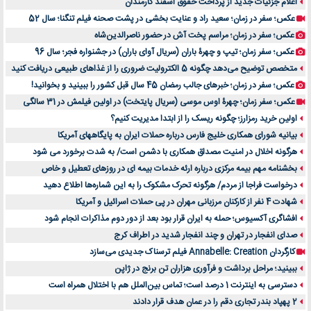
اعلام جزئیات جدید از پرداخت حقوق اسفند کارمندان
عکس؛ سفر در زمان؛ سعید راد و عنایت بخشی در پشت صحنه فیلم تنگنا؛ سال 52
عکس؛ سفر در زمان؛ مراسم پخت آش در حضور ناصرالدین‌شاه
عکس؛ سفر زمان؛ تیپ و چهرۀ باران (سریال آوای باران) در جشنواره فجر؛ سال 96
متخصص توضیح می‌دهد چگونه 5 الکترولیت ضروری را از غذاهای طبیعی دریافت کنید
عکس؛ سفر در زمان؛ خبرهای جالب رمضان 45 سال قبل کشور را ببینید و بخوانید!
عکس؛ سفر زمان؛ چهرۀ اوس موسی (سریال پایتخت) در اولین فیلمش در 31 سالگی
اولین خرید رمزارز؛ چگونه ریسک را از ابتدا مدیریت کنیم؟
بیانیه شورای همکاری خلیج فارس درباره حملات ایران به پایگاههای آمریکا
هرگونه اخلال در امنیت مصداق همکاری با دشمن است/ به شدت برخورد می شود
بخشنامه مهم بیمه مرکزی درباره ارئه خدمات بیمه ای در روزهای تعطیل و خاص
درخواست فراجا از مردم/ هرگونه تحرک مشکوک را به این شماره‌ها اطلاع دهید
شهادت 4 نفر از کارکنان مرزبانی مهران در پی حملات اسرائیل و آمریکا
افشاگری آکسیوس؛ حمله به ایران قرار بود بعد از دور دوم مذاکرات انجام شود
صدای انفجار در تهران و چند انفجار شدید در اطراف کرج
کارگردان Annabelle: Creation فیلم ترسناک جدیدی می‌سازد
ببینید؛ مراحل برداشت و فرآوری هزاران تن برنج در ژاپن
دسترسی به اینترنت 1 درصد است؛ تماس بین‌الملل هم با اختلال همراه است
2 پهپاد بندر تجاری دقم را در عمان هدف قرار دادند