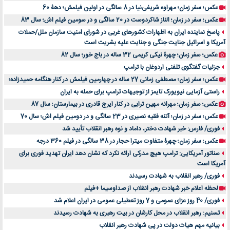
عکس؛ سفر زمان؛ مهراوه شریفی‌نیا در 8 سالگی در اولین فیلمش؛ دهۀ 60
عکس؛ سفر در زمان؛ الناز شاکردوست در 20 سالگی و در سومین فیلم اش؛ سال 83
پاسخ نماینده ایران به اظهارات کشورهای غربی در شورای امنیت سازمان ملل/حملات
آمریکا و اسرائیل جنایت جنگی و جنایت علیه بشریت است
عکس؛ سفر زمان؛ چهرۀ نیکی کریمی 32 ساله در باج خور؛ سال 82
جزئیات گفتگوی تلفنی اردوغان با ترامپ
عکس؛ سفر زمان؛ مصطفی زمانی 27 ساله در چهارمین فیلمش در کنار هنگامه حمیدزاده؛
راستی آزمایی نیویورک تایمز از توجیهات ترامپ برای حمله به ایران
عکس؛ سفر زمان؛ مهرانه مهین ترابی در کنار ایرج قادری در بیمارستان؛ سال 87
عکس؛ سفر در زمان؛ آتنه فقیه نصیری در 23 سالگی و در دومین فیلم اش؛ سال 70
فوری/ فارس: خبر شهادت دختر، داماد و نوه رهبر انقلاب تأیید شد
عکس؛ سفر زمان؛ چهرۀ متفاوت میترا حجار در 38 سالگی در فیلم 360 درجه
سناتور آمریکایی: ترامپ هیچ مدرکی ارائه نکرد که نشان دهد ایران تهدید فوری برای
آمریکا است
فوری/ رهبر انقلاب به شهادت رسیدند
لحظه اعلام خبر شهادت رهبر انقلاب از صداوسیما +فیلم
فوری/ 40 روز عزای عمومی و 7 روز تعطیلی عمومی در ایران اعلام شد
تسنیم: رهبر انقلاب در محل کارشان در بیت رهبری به شهادت رسیدند
بیانیه مهم هیات دولت در پی شهادت رهبر انقلاب