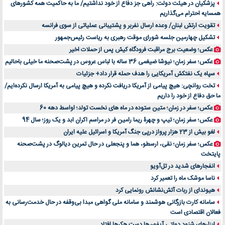
پزشکیان در هیئت دولت: راهی جز دفاع از خود نداشتیم/ ما به حاکمیت همه کشورهای
اهمیت انتخاب بهترین وکیل در سعادت آباد برای پرونده‌های حساس و کلان
همسایه احترام می‌گذاریم
۷ تاثیرات کامپیوتر در حوزه علوم زندگی و کاربردی
تقویت ارتش لبنان/ وعده ارسال نفربر و پشتیبانی عملیاتی از سوی فرانسه
لیفتراک صفر؛ راهنمای جامع خرید، قیمت و فروش در ایران
تشکیل چهارمین جلسه شورای موقت رهبری به ریاست رئیس‌جمهور
راهنمای جامع بهترین کفش ورزشی برای دویدن و استفاده روزمره | بررسی ۱۲ مدل برتر
عکس؛ وضعیت برج مراقبت فرودگاه کیش پس از حملات اخیر
عکس؛ سفر زمان؛ نیوشا ضیغمی 36 ساله با لباس عروس در پشت‌صحنه ما خیلی باحالیم
سپاه یک نفتکش آمریکایی را هدف حمله قرار داد+ جزئیات
تخت روانچی: هیچ پیامی از آمریکا دریافت نکرده و هیچ پیامی به آمریکا ارسال نکرده‌ایم/
ما حق دفاع از خود را داریم
عکس؛ سفر در زمان؛ متین ستوده در ماه های نخست تولد؛ اواسط دهه 60
عکس؛ سفر زمان؛ تیپ و چهرۀ ریما رامین فر در مراسم اکران ابد و یک روز؛ سال 94
لغو بیش از 23 هزار پرواز درپی جنگ آمریکا و اسرائیل علیه ایران
عکس؛ سفر زمان؛ نقی، ارسطو، هما و پنجعلی در حال تمرین دیالوگ در پشت‌صحنه
پایتخت
انفجارهای شدید در تل‌آویو
ناسا موشک ماه را تعمیر کرد
هیوندای از ربات آتش‌نشانش رونمایی کرد
سامانه کارت بازرگانی هوشمند و سامانه ملی گواهی مبدا بی‌وقفه در حال خدمت‌رسانی به
فعالان اقتصادی است
ابزارهای شنود دولتی آیفون‌ها دست هکرها افتاد