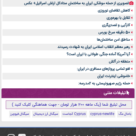
تصویری از حمله موشکی ایران به ساختمان ستادکل ارتش اسرائیل+ عکس
کاهش تقاضای نوروزی
تقابل با بهره‌وری
کارآیی و تصدی‌گری
50 دقیقه سرخ بورس
مناطق امن ساختمان‌ها
رهبر معظم انقلاب اسلامی ایران به شهادت رسیدند
آیا آمریکا آماده جنگی طولانی با ایران است؟
منطقه در آتش
لغو تمامی پروازهای مسافری در ایران:
خاموشی اینترنت ایران
حمله رژیم صهیونیستی به 2مدرسه:
تبلیغات متنی
محل تبلیغ شما (یک ماهه 200 هزار تومان - جهت هماهنگی کلیک کنید )
باحال مگ
cyprus-newlife
Cyprus کجاست
سیگنال ارز دیجیتال
سیگنال فیوچرز