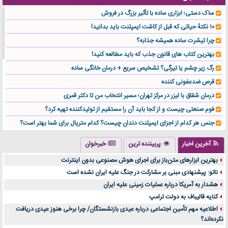
ساک دستی؛ ابزاری ساده با تأثیر بزرگ در فروش
۱۰ نکتهٔ حیاتی که قبل از کاشت ایمپلنت باید بدانید!
چرا تیشرت ساده همیشه جذابه؟
بهترین کتاب های قانون جذب که باید مطالعه کنید!
رگ زیر چشم یا تیرگی؟ تشخیص سریع + درمان خانگی ساده
قرص ضدعفونی کننده
درمان شقاق با لیزر در مرکز تهران؛ مسیر انتخاب من تا دکتر قمری
فوم صنعتی چیست و از کجا باید آن را مستقیم از تولیدکننده تهیه کرد؟
جنس هر کدام از اجزای ایمپلنت دندان چیست؟ کدام متریال برای شما بهتر است؟
تولید لیوان کاغذی یک کسب‌ و کار پر سود و رو‌ به‌ رشد در بازار ایران
آخرین اخبار
پربیننده ترین
خبرخوان
درد زانو بعد از تمرین با تردمیل؟ شاید مشکل از این انتخاب باشد
بهترین ابزارهای متن‌باز برای اجرای هوش مصنوعی بدون اینترنت
آینده موسیقی هم‌اکنون در اینجاست
ناتو: پیشنهادی مبنی بر مشارکت در جنگ علیه ایران نشده است
بهترین راه تبلیغات کلینیک زیبایی و افزایش مشتری کدام است؟
هشدار به آمریکا درباره عملیات زمینی علیه ایران
مقایسه قالب آسترا با وودمارت و فلت‌سام (فارسی)
کنایه قالیباف به دولت ترامپ
خرید سمعک کارکرده یا دست دوم | نکات مهم قبل از تصمیم‌گیری
اطلاعیه مهم تأمین اجتماعی درباره عیدی بازنشستگان/ چرا برخی هنوز عیدی دریافت
نکرده‌اند؟
خرید و فروش قطعات سرور دست دوم در ماهان شبکه ایرانیان