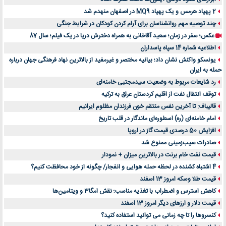
2 پهپاد هرمس و یک پهپاد MQ9 در اصفهان منهدم شد
چند توصیه مهم روانشناسان برای آرام کردن کودکان در شرایط جنگی
عکس؛ سفر در زمان؛ سعید آقاخانی به همراه دخترش دریا در یک فیلم؛ سال 87
اطلاعیه شماره 14 سپاه پاسداران
یونسکو واکنش نشان داد؛ بیانیه مختصر و غیرمفید از بالاترین نهاد فرهنگی جهان درباره
حمله به ایران
رد شایعات مربوط به وضعیت سیدمجتبی خامنه‌ای
توقف انتقال نفت از اقلیم کردستان عراق به ترکیه
قالیباف: تا آخرین نفس منتقم خون فرزندان مظلوم ایرانیم
امام خامنه‌ای (ره) اسطوره‌ای ماندگار در قلب تاریخ
افزایش 50 درصدی قیمت گاز در اروپا
صادرات سیب‌زمینی ممنوع شد
قیمت نفت خام برنت در بالاترین میزان + نمودار
4 اشتباه کشنده در لحظه حمله هوایی و انفجار/ چگونه از خود محافظت کنیم؟
قیمت طلا وسکه امروز 13 اسفند
کاهش استرس و اضطراب با تغذیه مناسب؛ نقش امگا3 و ویتامین‌ها
قیمت دلار و ارزهای دیگر امروز 13 اسفند
کنسروها را تا چه زمانی می توانید استفاده کنید؟