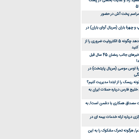
سعید راد و عنایت بخشی در پشت
 مراسم پخت آش در حضور
 چهرۀ باران (سریال آوای باران) در
متخصص توضیح می‌دهد چگونه 5 الکترولیت ضروری را از
کنید
عکس؛ سفر در زمان؛ خبرهای جالب رمضان 45 سال قبل
!
ۀ اوس موسی (سریال پایتخت) در
ونه ریسک را از ابتدا مدیریت کنیم؟
خلیج فارس درباره حملات ایران به
یت مصداق همکاری با دشمن است/ به
زی درباره ارئه خدمات بیمه ای در
دم/ هرگونه تحرک مشکوک را به این