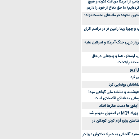
می از آمریکا دریافت نکرده و هیچ
رده‌ایم/ ما حق دفاع از خود را داریم
ن کفش ورزشی برای دویدن و استفاده
متین ستوده در ماه های نخست تولد؛
و چهرۀ ریما رامین فر در مراسم اکران
از 23 هزار پرواز درپی جنگ آمریکا و اسرائیل علیه
، ارسطو، هما و پنجعلی در حال
صحنه پایتخت
‌آویو
ر کرد
‌نشانش رونمایی کرد
 هوشمند و سامانه ملی گواهی مبدا
سانی به فعالان اقتصادی است
آیفون‌ها دست هکرها افتاد
اسان برای آرام کردن کودکان در
عید آقاخانی به همراه دخترش دریا در