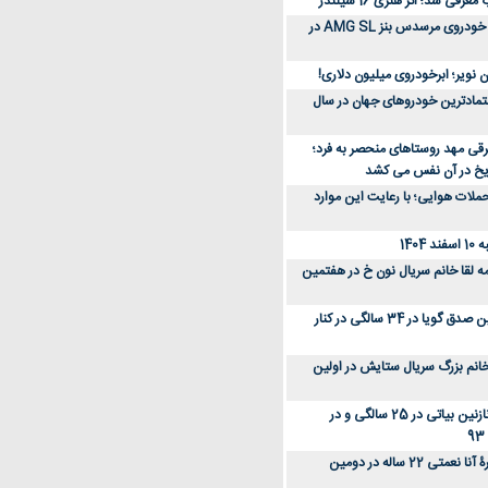
رفی شد؛ اثر هنری 16 سیلندر
ببینید؛ مراحل ساخت خودروی مرسدس بنز AMG SL در
 نویر؛ ابرخودروی میلیون دلاری!
عتمادترین خودروهای جهان در سال
رقی مهد روستاهای منحصر به فرد؛
ریخ در آن نفس می کشد
لات هوایی؛ با رعایت این موارد
140
ه لقا خانم سریال نون خ در هفتمین
عکس؛ سفر زمان؛ نگین صدق گویا در 34 سالگی در کنار
انم بزرگ سریال ستایش در اولین
عکس؛ سفر در زمان؛ نازنین بیاتی در 25 سالگی و در
عکس؛ سفر زمان؛ چهرۀ آنا نعمتی 22 ساله در دومین