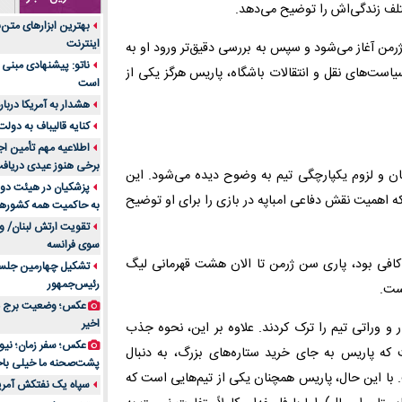
ختلف زندگی‌اش را توضیح می‌دهد.
جنس هر کدام از اج
بهترین ابزارهای متن
متریال برای شما بهتر 
اینترنت
رمن آغاز می‌شود و سپس به بررسی دقیق‌تر ورود او به
تولید لیوان کاغذی یک
ناتو: پیشنهادی مبنی 
یاست‌های نقل و انتقالات باشگاه، پاریس هرگز یکی از
بازار ایران
است
درد زانو بعد از تمری
هشدار به آمریکا دربار
انتخاب باشد
کنایه قالیباف به دول
آینده موسیقی هم‌اک
اطلاعیه مهم تأمین اج
بهترین راه تبلیغات 
برخی هنوز عیدی دریافت 
نان و لزوم یکپارچگی تیم به وضوح دیده می‌شود. این
است؟
پزشکیان در هیئت دول
یکه اهمیت نقش دفاعی امباپه در بازی را برای او توضیح
به حاکمیت همه کشورهای
مقایسه قالب آسترا 
تقویت ارتش لبنان/ وع
خرید سمعک کارکرده 
سوی فرانسه
تصمیم‌گیری
 کافی بود، پاری سن ژرمن تا الان هشت قهرمانی لیگ
تشکیل چهارمین جلسه
خرید و فروش قطعات
رئیس‌جمهور
است.
ایرانیان
عکس؛ وضعیت برج مر
اهمیت انتخاب بهتری
اخیر
و وراتی تیم را ترک کردند. علاوه بر این، نحوه جذب
پرونده‌های حساس و کل
 که پاریس به جای خرید ستاره‌های بزرگ، به دنبال
۷ تاثیرات کامپیوتر در حوزه علوم زندگی و کاربردی
پشت‌صحنه ما خیلی باح
ت. با این حال، پاریس همچنان یکی از تیم‌هایی است که
لیفتراک صفر؛ راهنم
سپاه یک نفتکش آمریک
ایران