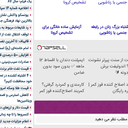
یک فیلم؛ سال 87
اطلاعیه شماره 14 سپاه پاسداران
یونسکو واکنش نشان دا
بالاترین نهاد فرهنگی جه
 اشتباه بزرگ زنان در رابطه
آزمایش ساده خانگی برای
رد شایعات مربوط به
جنسی یا زناشویی
تشخیص کرونا
توقف انتقال نفت از اق
قالیباف: تا آخرین نف
امام خامنه‌ای (ره) اس
افزایش 50 درصدی قیمت گاز در اروپا
 از سنت پیرتر نشونت
ایمپلنت دندان با اقساط 12
صادرات سیب‌زمینی 
 اندولیفت برش
ماهه ✅ بدون سود بدون
قیمت نفت خام برنت در
دونه 🔰
ضامن
4 اشتباه کشنده در ل
خود محافظت کنیم؟
 اصلاح کننده قوز کمر |
کارمندی و کمردرد گرفتی؟
قیمت طلا وسکه امروز 13 اسفن
ه رایگان
کمربند اصلاح‌کننده قوز کمر
ویتامین‌ها
قیمت دلار و ارزهای دیگر امر
کنسروها را تا چه زمان
ن مطلب نظر می دهید
اعلام جزئیات جدید ا