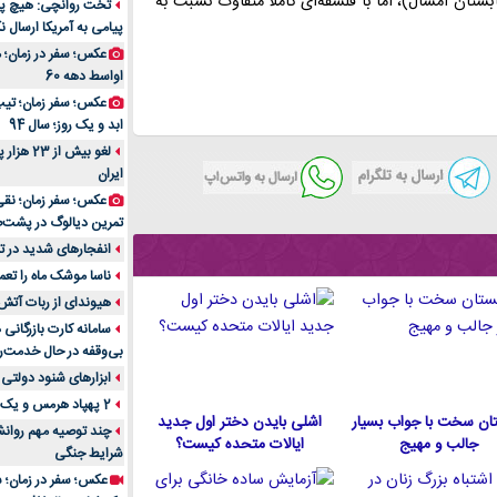
بستان امسال)، اما با فلسفه‌ای کاملاً متفاوت نسبت به
تخت روانچی: هیچ پیا
پیامی به آمریکا ارسال نک
راهنمای جامع بهتری
روزمره | بررسی ۱۲ مدل برتر
عکس؛ سفر در زمان؛ 
اواسط دهه 60
عکس؛ سفر زمان؛ تیپ 
ابد و یک روز؛ سال 94
لغو بیش 
ایران
عکس؛ سفر زمان؛ نقی
تمرین دیالوگ در پشت‌
انفجارهای شدید در تل
ناسا موشک ماه را تعمی
هیوندای از ربات آتش
سامانه کارت بازرگانی
بی‌وقفه در حال خدمت‌ر
ابزارهای شنود دولتی 
2 پهپاد هرمس و یک پهپاد MQ9 در اصفهان منهدم شد
ان سخت با جواب بسیار
اشلی بایدن دختر اول جدید
چند توصیه مهم روانشن
جالب و مهیج
ایالات متحده كيست؟
شرایط جنگی
عکس؛ سفر در زمان؛ س