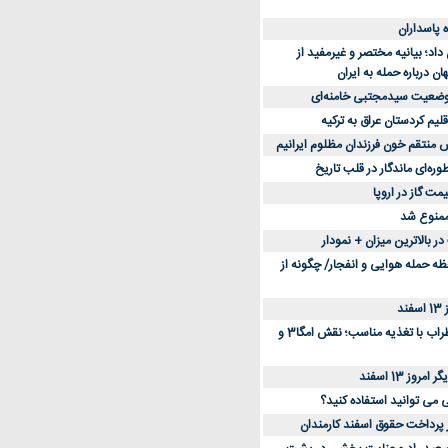
د؛ بیانیه مختصر و غیرمفید از
ان درباره حمله به ایران
 وضعیت سیدمجتبی خامنه‌ای
لیم کردستان عراق به ترکیه
س منتقم خون فرزندان مظلوم ایرانیم
طوره‌ای ماندگار در قلب تاریخ
ممنوع شد
 بالاترین میزان + نمودار
حظه حمله هوایی و انفجار/ چگونه از
د
کاهش استرس و اضطراب با تغذیه مناسب؛ نقش امگا3 و
وز 13 اسفند
ی می توانید استفاده کنید؟
ز پرداخت حقوق اسفند کارمندان