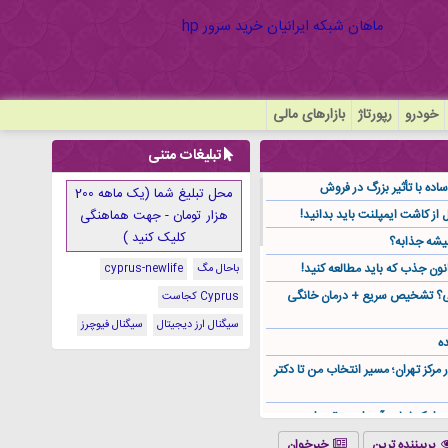
خودرو
رپورتاژ
بازارهای مالی
تبلیغات متنی
ده با تأثیر بزرگ در فروش
محل تبلیغ شما (یک ماهه 200
هزار تومان - جهت هماهنگی
کلیک کنید )
یشه جذابه؟
نون جذب که باید مطالعه کنید!
باحال مگ
cyprus-newlife
گی؟ تشخیص سریع + درمان خانگی
Cyprus کجاست
سیگنال ارز دیجیتال
سیگنال فیوچرز
ه
ر مرکز تهران؛ مسیر انتخاب من تا دکتر
ز کجا باید آن را مستقیم از
پربیننده ترین
خبرخوان