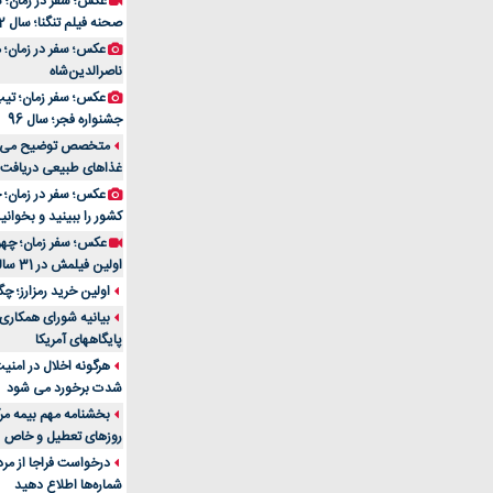
عکس؛ سفر در زمان؛ 
صحنه فیلم تنگنا؛ سال 52
عکس؛ سفر در زمان؛
ناصرالدین‌شاه
عکس؛ سفر زمان؛ تیپ و
جشنواره فجر؛ سال 96
غذاهای طبیعی دریافت 
کشور را ببینید و بخوانید
عکس؛ سفر زمان؛ چهر
اولین فیلمش در 31 سالگی
اولین خرید رمزارز؛ چگ
بیانیه شورای همکاری 
پایگاههای آمریکا
هرگونه اخلال در امن
شدت برخورد می شود
بخشنامه مهم بیمه مرک
روزهای تعطیل و خاص
درخواست فراجا از مر
شماره‌ها اطلاع دهید