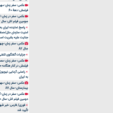
فیلمش؛ دهۀ 60
سومین فیلم اش؛ سال 83
پاسخ نماینده ایران ب
امنیت سازمان ملل/حملا
جنایت علیه بشریت اس
سال 82
جزئیات گفتگوی تلفنی 
فیلمش در کنار هنگامه ح
راستی آزمایی نیویورک
به ایران
عکس؛ سفر زمان؛ مهران
بیمارستان؛ سال 87
دومین فیلم اش؛ سال 70
فوری/ فارس: خبر شهاد
تأیید شد