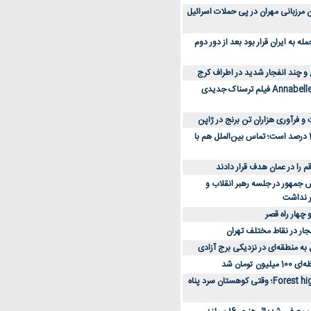
 کارکنان مرزبانی مهران در پی حملات اسرائیل
 به ایران قرار بود بعد از دور دوم
 و چند انفجار شدید در اطراف کرج
کارگردان Annabelle: Creation فیلم ترسناک جدیدی
 و فرآوری هزاران تن برنج در ژاپن
دسترسی به اینترنت 1 درصد است؛ تماس بین‌الملل هم با
جمهور در جلسه رهبر انقلاب و
ر نداشت
 چهار راه قصر
جار در نقاط مختلف تهران
 به منطقه‌ای در نزدیکی برج آزادی
تومان شد
نقد و بررسی فیلم Forest high؛ وقتی کوهستان سرد پناه