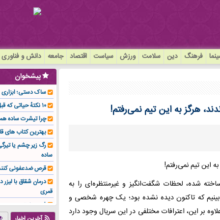
نما
فرهنگ
دین
سلامت
ورزش
سیاست
اقتصاد
جامعه
دانش و فناوری
پیشخوان
ساک دستی؛ ابزاری سا
۱۰ نکتهٔ حیاتی که قبل از کاشت ایمپلنت باید بدانید!
ند، هرگز به این تیم نمی‌رفتم!
چرا تیشرت ساده هم
بهترین کتاب های قا
رگ زیر چشم یا تیر
ساده
قرص ضدعفونی کنند
درمان شقاق با لیزر د
ساخته شده، لحظات شگفت‌انگیز و غیرمنتظره‌ای را به
قمری
ی‌بینیم که تاکنون دیده نشده بود؛ یک چهره شخصی و
فوم صنعتی چیست و ا
اوه بر این، اعترافات مختلفی در این سریال وجود دارد
تولیدکننده تهیه کرد؟
آخرین اخبار