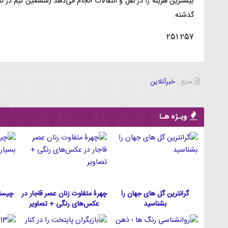
بیشترین هزینه را در نقل و انتقالات انجام می‌دهد (ششمین تیم در تا
گذشته.
257 251
منبع :
خبرآنلاین
ویـژه هـا
گرانترین گل های جهان را
چهرۀ متفاوت زنان عصر قاجار در
چیست
بشناسید
عکس‌های رنگی + تصاویر