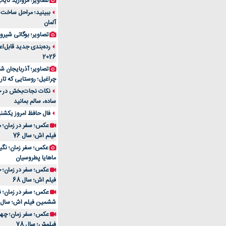
تصاویر؛ مروارید نایاب مع
آلمان
تصاویر؛ بوگاتی شیرون
رده‌بندی جدید قابل‌ا
2026
تصاویر؛ آذربایجان ش
چراغیل؛ روستایی که تا
نکات نجات‌بخش در حم
ساده، سالم بمانید
فال حافظ امروز یکشنبه 10 اسفند 4
عکس؛ سفر در زمان؛ م
فیلم اش؛ سال 76
ماهایا پطروسیان
عکس؛ سفر در زمان؛ خ
فیلم اش؛ سال 68
ششمین فیلم اش؛ سال 93
فیلمش؛ سال 78