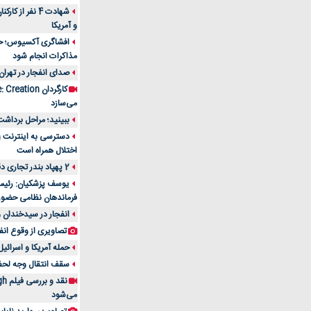
شهادت 4 نفر از
و آمریکا
افشاگری آکسیوس؛ حمله
مذاکرات انجام شود
صدای انفجار در تهران
می‌سازد
ببینید؛ مراحل برداشت
اختلال همراه است
2 پهپاد بندر تجاری دقم را در عمان هدف قرار دادند
یوسف پزشکیان: رئیس 
فرماندهان نظامی حضو
انفجار در سیدخندان و
تصاویری از وقوع انف
حمله آمریکا و اسرائیل
سقف انتقال وجه لحظه‌ای 100 میلیون 
می‌شود