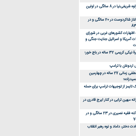
عکس؛ سفر زمان؛ مهراوه شریفی‌نیا در 8 سالگی در اولین
عکس؛ سفر در زمان؛ الناز شاکردوست در 20 سالگی و در
ه اظهارات کشورهای غربی در شورای
ت آمریکا و اسرائیل جنایت جنگی و
ت
عکس؛ سفر زمان؛ چهرۀ نیکی کریمی 32 ساله در باج خور؛
اردوغان با ترامپ
عکس؛ سفر زمان؛ مصطفی زمانی 27 ساله در چهارمین
میدزاده؛
 تایمز از توجیهات ترامپ برای حمله
ه مهین ترابی در کنار ایرج قادری در
عکس؛ سفر در زمان؛ آتنه فقیه نصیری در 23 سالگی و در
ت دختر، داماد و نوه رهبر انقلاب