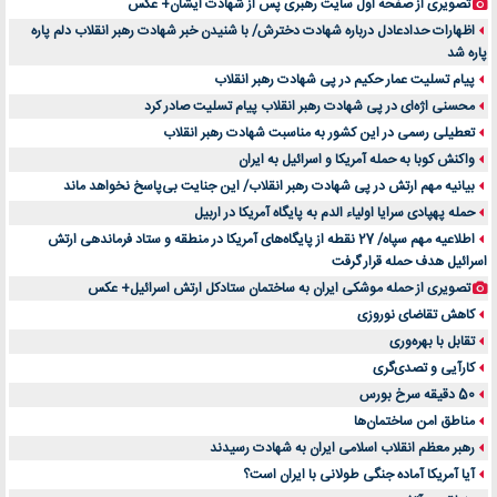
تصویری از صفحه اول سایت رهبری پس از شهادت ایشان+ عکس
اظهارات حدادعادل درباره شهادت دخترش/ با شنیدن خبر شهادت رهبر انقلاب دلم پاره
پاره شد
پیام تسلیت عمار حکیم در پی شهادت رهبر انقلاب
محسنی اژه‌ای در پی شهادت رهبر انقلاب پیام تسلیت صادر کرد
تعطیلی رسمی در این کشور به مناسبت شهادت رهبر انقلاب
واکنش کوبا به حمله آمریکا و اسرائیل به ایران
بیانیه مهم ارتش در پی شهادت رهبر انقلاب/ این جنایت بی‌پاسخ نخواهد ماند
حمله پهپادی سرایا اولیاء الدم به پایگاه آمریکا در اربیل
اطلاعیه مهم سپاه/ 27 نقطه از پایگاه‌های آمریکا در منطقه و ستاد فرماندهی ارتش
اسرائیل هدف حمله قرار گرفت
تصویری از حمله موشکی ایران به ساختمان ستادکل ارتش اسرائیل+ عکس
کاهش تقاضای نوروزی
تقابل با بهره‌وری
کارآیی و تصدی‌گری
50 دقیقه سرخ بورس
مناطق امن ساختمان‌ها
رهبر معظم انقلاب اسلامی ایران به شهادت رسیدند
آیا آمریکا آماده جنگی طولانی با ایران است؟