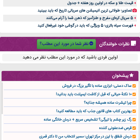
قیمت طلا و سکه در اولین روز هفته + جدول
تصاویر؛ طولانی ترین انیمیشن های سریالی تاریخ که باید ببینید
5 سریال کره‌ای مفرح و طنزآمیز که ذهن شما را آرام می‌کنند
فهرست سیاه باتری؛ 5 ویژگی که باید در گوشی خود غیرفعال کنید
نظر شما در مورد این مطلب؟
نظرات خوانندگان
اولین فردی باشید که در مورد این مطلب نظر می دهید
پیشخوان
ساک دستی؛ ابزاری ساده با تأثیر بزرگ در فروش
۱۰ نکتهٔ حیاتی که قبل از کاشت ایمپلنت باید بدانید!
چرا تیشرت ساده همیشه جذابه؟
بهترین کتاب های قانون جذب که باید مطالعه کنید!
رگ زیر چشم یا تیرگی؟ تشخیص سریع + درمان خانگی ساده
قرص ضدعفونی کننده
درمان شقاق با لیزر در مرکز تهران؛ مسیر انتخاب من تا دکتر قمری