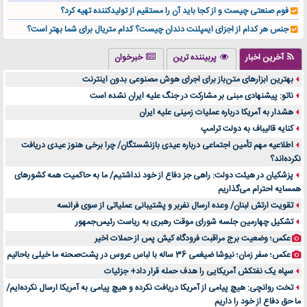
فوم صنعتی چیست و از کجا باید آن را مستقیم از تولیدکننده تهیه کرد؟
جنس هر کدام از اجزای ایمپلنت دندان چیست؟ کدام متریال برای شما بهتر است؟
تولید لیوان کاغذی یک کسب‌ و کار پر سود و رو‌ به‌ رشد در بازار ایران
آخرین اخبار
پربیننده ترین
خبرخوان
درد زانو بعد از تمرین با تردمیل؟ شاید مشکل از این انتخاب باشد
بهترین ابزارهای متن‌باز برای اجرای هوش مصنوعی بدون اینترنت
آینده موسیقی هم‌اکنون در اینجاست
ناتو: پیشنهادی مبنی بر مشارکت در جنگ علیه ایران نشده است
بهترین راه تبلیغات کلینیک زیبایی و افزایش مشتری کدام است؟
هشدار به آمریکا درباره عملیات زمینی علیه ایران
مقایسه قالب آسترا با وودمارت و فلت‌سام (فارسی)
کنایه قالیباف به دولت ترامپ
خرید سمعک کارکرده یا دست دوم | نکات مهم قبل از تصمیم‌گیری
اطلاعیه مهم تأمین اجتماعی درباره عیدی بازنشستگان/ چرا برخی هنوز عیدی دریافت
نکرده‌اند؟
خرید و فروش قطعات سرور دست دوم در ماهان شبکه ایرانیان
پزشکیان در هیئت دولت: راهی جز دفاع از خود نداشتیم/ ما به حاکمیت همه کشورهای
اهمیت انتخاب بهترین وکیل در سعادت آباد برای پرونده‌های حساس و کلان
همسایه احترام می‌گذاریم
۷ تاثیرات کامپیوتر در حوزه علوم زندگی و کاربردی
تقویت ارتش لبنان/ وعده ارسال نفربر و پشتیبانی عملیاتی از سوی فرانسه
لیفتراک صفر؛ راهنمای جامع خرید، قیمت و فروش در ایران
تشکیل چهارمین جلسه شورای موقت رهبری به ریاست رئیس‌جمهور
راهنمای جامع بهترین کفش ورزشی برای دویدن و استفاده روزمره | بررسی ۱۲ مدل برتر
عکس؛ وضعیت برج مراقبت فرودگاه کیش پس از حملات اخیر
عکس؛ سفر زمان؛ نیوشا ضیغمی 36 ساله با لباس عروس در پشت‌صحنه ما خیلی باحالیم
سپاه یک نفتکش آمریکایی را هدف حمله قرار داد+ جزئیات
تخت روانچی: هیچ پیامی از آمریکا دریافت نکرده و هیچ پیامی به آمریکا ارسال نکرده‌ایم/
ما حق دفاع از خود را داریم