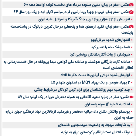
عکس؛ سفر در زمان؛ متین ستوده در ماه های نخست تولد؛ اواسط دهه 60
عکس؛ سفر زمان؛ تیپ و چهرۀ ریما رامین فر در مراسم اکران ابد و یک روز؛ سال 94
لغو بیش از 23 هزار پرواز درپی جنگ آمریکا و اسرائیل علیه ایران
عکس؛ سفر زمان؛ نقی، ارسطو، هما و پنجعلی در حال تمرین دیالوگ در پشت‌صحنه
پایتخت
انفجارهای شدید در تل‌آویو
ناسا موشک ماه را تعمیر کرد
هیوندای از ربات آتش‌نشانش رونمایی کرد
سامانه کارت بازرگانی هوشمند و سامانه ملی گواهی مبدا بی‌وقفه در حال خدمت‌رسانی به
فعالان اقتصادی است
ابزارهای شنود دولتی آیفون‌ها دست هکرها افتاد
2 پهپاد هرمس و یک پهپاد MQ9 در اصفهان منهدم شد
چند توصیه مهم روانشناسان برای آرام کردن کودکان در شرایط جنگی
عکس؛ سفر در زمان؛ سعید آقاخانی به همراه دخترش دریا در یک فیلم؛ سال 87
اطلاعیه شماره 14 سپاه پاسداران
یونسکو واکنش نشان داد؛ بیانیه مختصر و غیرمفید از بالاترین نهاد فرهنگی جهان درباره
حمله به ایران
رد شایعات مربوط به وضعیت سیدمجتبی خامنه‌ای
توقف انتقال نفت از اقلیم کردستان عراق به ترکیه