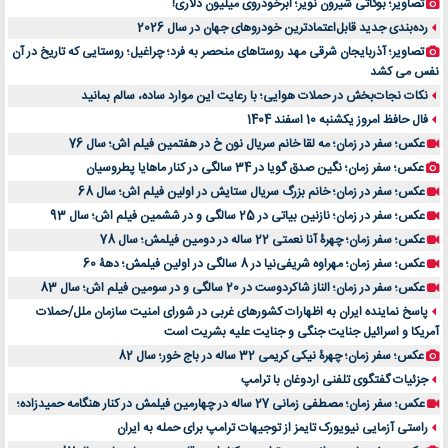
تصاویر؛ بوگاتی شیرون نویر؛ ابرخودروی میلیون دلاری!
رده‌بندی جدید قابل‌اعتمادترین خودروهای جهان در سال 2026
تصاویر؛ آذربایجان شرقی مهد روستاهای منحصر به فرد؛ چراغیل؛ روستایی که تاریخ در آن
نفس می کشد
نکات نجات‌بخش در حملات هوایی؛ با رعایت این موارد ساده، سالم بمانید
فال حافظ امروز یکشنبه 10 اسفند 1404
عکس؛ سفر در زمان؛ مه لقا خانم سریال نون خ در هفتمین فیلم اش؛ سال 76
عکس؛ سفر زمان؛ نگین صدق گویا در 34 سالگی در کنار ماهایا پطروسیان
عکس؛ سفر در زمان؛ خانم بزرگ سریال ستایش در اولین فیلم اش؛ سال 68
عکس؛ سفر در زمان؛ نازنین بیاتی در 25 سالگی و در ششمین فیلم اش؛ سال 93
عکس؛ سفر زمان؛ چهرۀ آنا نعمتی 22 ساله در دومین فیلمش؛ سال 78
عکس؛ سفر زمان؛ مهراوه شریفی‌نیا در 8 سالگی در اولین فیلمش؛ دهۀ 60
عکس؛ سفر در زمان؛ الناز شاکردوست در 20 سالگی و در سومین فیلم اش؛ سال 83
پاسخ نماینده ایران به اظهارات کشورهای غربی در شورای امنیت سازمان ملل/حملات
آمریکا و اسرائیل جنایت جنگی و جنایت علیه بشریت است
عکس؛ سفر زمان؛ چهرۀ نیکی کریمی 32 ساله در باج خور؛ سال 82
جزئیات گفتگوی تلفنی اردوغان با ترامپ
عکس؛ سفر زمان؛ مصطفی زمانی 27 ساله در چهارمین فیلمش در کنار هنگامه حمیدزاده؛
راستی آزمایی نیویورک تایمز از توجیهات ترامپ برای حمله به ایران