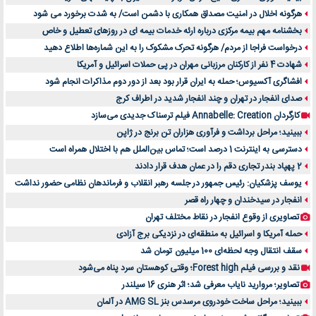
هرگونه اخلال در امنیت مصداق همکاری با دشمن است/ به شدت برخورد می شود
بخشنامه مهم بیمه مرکزی درباره ارئه خدمات بیمه ای در روزهای تعطیل و خاص
درخواست فراجا از مردم/ هرگونه تحرک مشکوک را به این شماره‌ها اطلاع دهید
شهادت 4 نفر از کارکنان مرزبانی مهران در پی حملات اسرائیل و آمریکا
افشاگری آکسیوس؛ حمله به ایران قرار بود بعد از دور دوم مذاکرات انجام شود
صدای انفجار در تهران و چند انفجار شدید در اطراف کرج
کارگردان Annabelle: Creation فیلم ترسناک جدیدی می‌سازد
ببینید؛ مراحل برداشت و فرآوری هزاران تن برنج در ژاپن
دسترسی به اینترنت 1 درصد است؛ تماس بین‌الملل هم با اختلال همراه است
2 پهپاد بندر تجاری دقم را در عمان هدف قرار دادند
یوسف پزشکیان: رئیس جمهور در جلسه رهبر انقلاب و فرماندهان نظامی حضور نداشت
انفجار در سیدخندان و چهار راه قصر
تصاویری از وقوع انفجار در نقاط مختلف تهران
حمله آمریکا و اسرائیل به منطقه‌ای در نزدیکی برج آزادی
سقف انتقال وجه لحظه‌ای 100 میلیون تومان شد
نقد و بررسی فیلم Forest high؛ وقتی کوهستان سرد پناه می‌شود
تصاویر؛ مروارید نایاب معرفی شد؛ اثر هنری 16 سیلندر
ببینید؛ مراحل ساخت خودروی مرسدس بنز AMG SL در آلمان