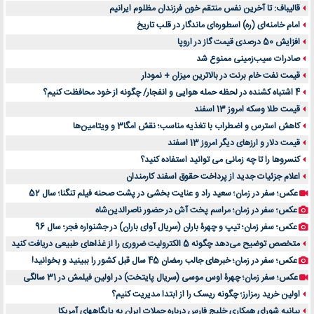
قالیباف: تا آخرین نفس منتقم خون فرزندان مظلوم ایرانیم
امام خامنه‌ای (ره) اسطوره‌ای ماندگار در قلب تاریخ
افزایش 50 درصدی قیمت گاز در اروپا
صادرات سیب‌زمینی ممنوع شد
قیمت نفت خام برنت در بالاترین میزان + نمودار
4 اشتباه کشنده در لحظه حمله هوایی و انفجار/ چگونه از خود محافظت کنیم؟
قیمت طلا وسکه امروز 13 اسفند
کاهش استرس و اضطراب با تغذیه مناسب؛ نقش امگا3 و ویتامین‌ها
قیمت دلار و ارزهای دیگر امروز 13 اسفند
کنسروها را تا چه زمانی می توانید استفاده کنید؟
اعلام جزئیات جدید از پرداخت حقوق اسفند کارمندان
عکس؛ سفر در زمان؛ سعید راد و عنایت بخشی در پشت صحنه فیلم تنگنا؛ سال 52
عکس؛ سفر در زمان؛ مراسم پخت آش در حضور ناصرالدین‌شاه
عکس؛ سفر زمان؛ تیپ و چهرۀ باران (سریال آوای باران) در جشنواره فجر؛ سال 96
متخصص توضیح می‌دهد چگونه 5 الکترولیت ضروری را از غذاهای طبیعی دریافت کنید
عکس؛ سفر در زمان؛ خبرهای جالب رمضان 45 سال قبل کشور را ببینید و بخوانید!
عکس؛ سفر زمان؛ چهرۀ اوس موسی (سریال پایتخت) در اولین فیلمش در 31 سالگی
اولین خرید رمزارز؛ چگونه ریسک را از ابتدا مدیریت کنیم؟
بیانیه شورای همکاری خلیج فارس درباره حملات ایران به پایگاههای آمریکا