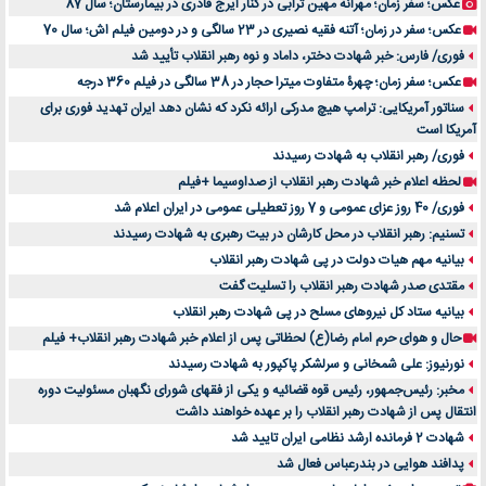
عکس؛ سفر زمان؛ مهرانه مهین ترابی در کنار ایرج قادری در بیمارستان؛ سال 87
عکس؛ سفر در زمان؛ آتنه فقیه نصیری در 23 سالگی و در دومین فیلم اش؛ سال 70
فوری/ فارس: خبر شهادت دختر، داماد و نوه رهبر انقلاب تأیید شد
عکس؛ سفر زمان؛ چهرۀ متفاوت میترا حجار در 38 سالگی در فیلم 360 درجه
سناتور آمریکایی: ترامپ هیچ مدرکی ارائه نکرد که نشان دهد ایران تهدید فوری برای
آمریکا است
فوری/ رهبر انقلاب به شهادت رسیدند
لحظه اعلام خبر شهادت رهبر انقلاب از صداوسیما +فیلم
فوری/ 40 روز عزای عمومی و 7 روز تعطیلی عمومی در ایران اعلام شد
تسنیم: رهبر انقلاب در محل کارشان در بیت رهبری به شهادت رسیدند
بیانیه مهم هیات دولت در پی شهادت رهبر انقلاب
مقتدی صدر شهادت رهبر انقلاب را تسلیت گفت
بیانیه ستاد کل نیروهای مسلح در پی شهادت رهبر انقلاب
حال و هوای حرم امام رضا(ع) لحظاتی پس از اعلام خبر شهادت رهبر انقلاب+ فیلم
نورنیوز: علی شمخانی و سرلشکر پاکپور به شهادت رسیدند
مخبر: رئیس‌جمهور، رئیس قوه ‌قضائیه و یکی از فقهای شورای نگهبان مسئولیت دوره
انتقال پس ‌از شهادت رهبر انقلاب را بر عهده خواهند داشت
شهادت 2 فرمانده ارشد نظامی ایران تایید شد
پدافند هوایی در بندرعباس فعال شد