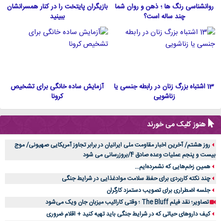
روانشناسی رنگ ها ؛ ذهن و روان شما
بازیگران پایتخت را در کنار همسرانشان
چند ساله است؟
ببینید
13 اشتباه بزرگ زنان در رابطه جنسی یا
آزمایش ساده خانگی برای تشخیص
زناشویی
کرونا
هنوز کلیک می خورند
روز هشتم/ آخرین اخبار مقاومت ملی ایرانیان در برابر تجاوز آمریکایی صهیونی/ موج
بیست و پنجم عملیات وعده صادق 4/بروزرسانی می شود
همین زخم‌هایی که نشمرده‌ایم...
چند نکته کاربردی برای حفظ سلامت موادغذایی در شرایط جنگی
جلسه اضطراری برای تصویب دستمزد کارگران
تصاویر؛ نقد فیلم The Bluff ؛ وقتی کارائیب میزبان جان ویک می‌شود
کیف داروهای حیاتی که در شرایط جنگی باید تهیه کنید + اقلام ضروری