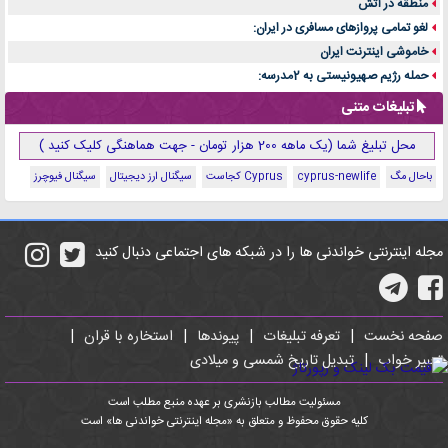
منطقه در آتش
لغو تمامی پروازهای مسافری در ایران:
خاموشی اینترنت ایران
حمله رژیم صهیونیستی به 2مدرسه:
تبلیغات متنی
محل تبلیغ شما (یک ماهه 200 هزار تومان - جهت هماهنگی کلیک کنید )
باحال مگ
cyprus-newlife
Cyprus کجاست
سیگنال ارز دیجیتال
سیگنال فیوچرز
مجله اینترنتی خواندنی ها را در شبکه های اجتماعی دنبال کنید
صفحه نخست
|
تعرفه تبلیغات
|
پیوندها
|
استخاره با قران
|
تعبیر خواب
|
تبدیل تاریخ شمسی و میلادی
مسئولیت مطالب بازنشری بر عهده منبع مطلب است
کلیه حقوق محفوظ و متعلق به «مجله اینترنتی خواندنی ها» است