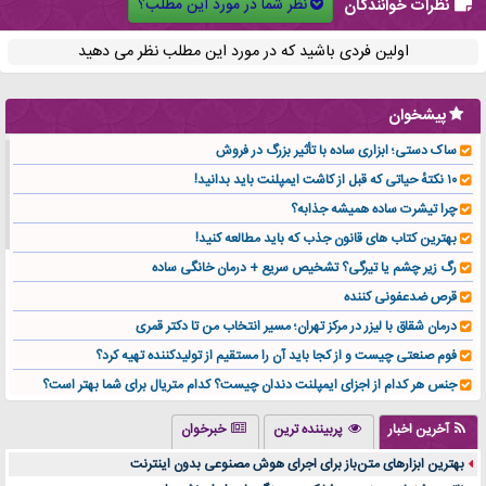
نظر شما در مورد این مطلب؟
نظرات خوانندگان
اولین فردی باشید که در مورد این مطلب نظر می دهید
پیشخوان
ساک دستی؛ ابزاری ساده با تأثیر بزرگ در فروش
۱۰ نکتهٔ حیاتی که قبل از کاشت ایمپلنت باید بدانید!
چرا تیشرت ساده همیشه جذابه؟
بهترین کتاب های قانون جذب که باید مطالعه کنید!
رگ زیر چشم یا تیرگی؟ تشخیص سریع + درمان خانگی ساده
قرص ضدعفونی کننده
درمان شقاق با لیزر در مرکز تهران؛ مسیر انتخاب من تا دکتر قمری
فوم صنعتی چیست و از کجا باید آن را مستقیم از تولیدکننده تهیه کرد؟
جنس هر کدام از اجزای ایمپلنت دندان چیست؟ کدام متریال برای شما بهتر است؟
تولید لیوان کاغذی یک کسب‌ و کار پر سود و رو‌ به‌ رشد در بازار ایران
آخرین اخبار
پربیننده ترین
خبرخوان
درد زانو بعد از تمرین با تردمیل؟ شاید مشکل از این انتخاب باشد
بهترین ابزارهای متن‌باز برای اجرای هوش مصنوعی بدون اینترنت
آینده موسیقی هم‌اکنون در اینجاست