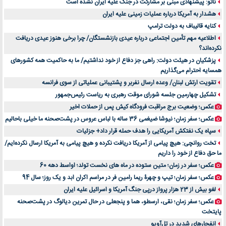
ناتو: پیشنهادی مبنی بر مشارکت در جنگ علیه ایران نشده است
بهترین راه تبلیغات کلینیک زیبایی و افزایش مشتری کدام است؟
هشدار به آمریکا درباره عملیات زمینی علیه ایران
مقایسه قالب آسترا با وودمارت و فلت‌سام (فارسی)
کنایه قالیباف به دولت ترامپ
خرید سمعک کارکرده یا دست دوم | نکات مهم قبل از تصمیم‌گیری
اطلاعیه مهم تأمین اجتماعی درباره عیدی بازنشستگان/ چرا برخی هنوز عیدی دریافت
نکرده‌اند؟
خرید و فروش قطعات سرور دست دوم در ماهان شبکه ایرانیان
پزشکیان در هیئت دولت: راهی جز دفاع از خود نداشتیم/ ما به حاکمیت همه کشورهای
اهمیت انتخاب بهترین وکیل در سعادت آباد برای پرونده‌های حساس و کلان
همسایه احترام می‌گذاریم
۷ تاثیرات کامپیوتر در حوزه علوم زندگی و کاربردی
تقویت ارتش لبنان/ وعده ارسال نفربر و پشتیبانی عملیاتی از سوی فرانسه
لیفتراک صفر؛ راهنمای جامع خرید، قیمت و فروش در ایران
تشکیل چهارمین جلسه شورای موقت رهبری به ریاست رئیس‌جمهور
راهنمای جامع بهترین کفش ورزشی برای دویدن و استفاده روزمره | بررسی ۱۲ مدل برتر
عکس؛ وضعیت برج مراقبت فرودگاه کیش پس از حملات اخیر
عکس؛ سفر زمان؛ نیوشا ضیغمی 36 ساله با لباس عروس در پشت‌صحنه ما خیلی باحالیم
سپاه یک نفتکش آمریکایی را هدف حمله قرار داد+ جزئیات
تخت روانچی: هیچ پیامی از آمریکا دریافت نکرده و هیچ پیامی به آمریکا ارسال نکرده‌ایم/
ما حق دفاع از خود را داریم
عکس؛ سفر در زمان؛ متین ستوده در ماه های نخست تولد؛ اواسط دهه 60
عکس؛ سفر زمان؛ تیپ و چهرۀ ریما رامین فر در مراسم اکران ابد و یک روز؛ سال 94
لغو بیش از 23 هزار پرواز درپی جنگ آمریکا و اسرائیل علیه ایران
عکس؛ سفر زمان؛ نقی، ارسطو، هما و پنجعلی در حال تمرین دیالوگ در پشت‌صحنه
پایتخت
انفجارهای شدید در تل‌آویو