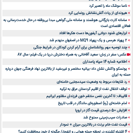
ناسا موشک ماه را تعمیر کرد
هیوندای از ربات آتش‌نشانش رونمایی کرد
سامانه کارت بازرگانی هوشمند و سامانه ملی گواهی مبدا بی‌وقفه در حال خدمت‌رسانی به
فعالان اقتصادی است
ابزارهای شنود دولتی آیفون‌ها دست هکرها افتاد
2 پهپاد هرمس و یک پهپاد MQ9 در اصفهان منهدم شد
چند توصیه مهم روانشناسان برای آرام کردن کودکان در شرایط جنگی
عکس؛ سفر در زمان؛ سعید آقاخانی به همراه دخترش دریا در یک فیلم؛ سال 87
اطلاعیه شماره 14 سپاه پاسداران
یونسکو واکنش نشان داد؛ بیانیه مختصر و غیرمفید از بالاترین نهاد فرهنگی جهان درباره
حمله به ایران
رد شایعات مربوط به وضعیت سیدمجتبی خامنه‌ای
توقف انتقال نفت از اقلیم کردستان عراق به ترکیه
قالیباف: تا آخرین نفس منتقم خون فرزندان مظلوم ایرانیم
امام خامنه‌ای (ره) اسطوره‌ای ماندگار در قلب تاریخ
افزایش 50 درصدی قیمت گاز در اروپا
صادرات سیب‌زمینی ممنوع شد
قیمت نفت خام برنت در بالاترین میزان + نمودار
4 اشتباه کشنده در لحظه حمله هوایی و انفجار/ چگونه از خود محافظت کنیم؟