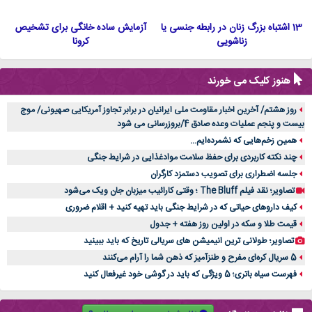
13 اشتباه بزرگ زنان در رابطه جنسی یا
آزمایش ساده خانگی برای تشخیص
زناشویی
کرونا
هنوز کلیک می خورند
روز هشتم/ آخرین اخبار مقاومت ملی ایرانیان در برابر تجاوز آمریکایی صهیونی/ موج
بیست و پنجم عملیات وعده صادق 4/بروزرسانی می شود
همین زخم‌هایی که نشمرده‌ایم...
چند نکته کاربردی برای حفظ سلامت موادغذایی در شرایط جنگی
جلسه اضطراری برای تصویب دستمزد کارگران
تصاویر؛ نقد فیلم The Bluff ؛ وقتی کارائیب میزبان جان ویک می‌شود
کیف داروهای حیاتی که در شرایط جنگی باید تهیه کنید + اقلام ضروری
قیمت طلا و سکه در اولین روز هفته + جدول
تصاویر؛ طولانی ترین انیمیشن های سریالی تاریخ که باید ببینید
5 سریال کره‌ای مفرح و طنزآمیز که ذهن شما را آرام می‌کنند
فهرست سیاه باتری؛ 5 ویژگی که باید در گوشی خود غیرفعال کنید