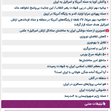
واکنش کوبا به حمله آمریکا و اسرائیل به ایران
بیانیه مهم ارتش در پی شهادت رهبر انقلاب/ این جنایت بی‌پاسخ نخواهد ماند
حمله پهپادی سرایا اولیاء الدم به پایگاه آمریکا در اربیل
اطلاعیه مهم سپاه/ 27 نقطه از پایگاه‌های آمریکا در منطقه و ستاد فرماندهی ارتش
اسرائیل هدف حمله قرار گرفت
تصویری از حمله موشکی ایران به ساختمان ستادکل ارتش اسرائیل+ عکس
کاهش تقاضای نوروزی
تقابل با بهره‌وری
کارآیی و تصدی‌گری
50 دقیقه سرخ بورس
مناطق امن ساختمان‌ها
رهبر معظم انقلاب اسلامی ایران به شهادت رسیدند
آیا آمریکا آماده جنگی طولانی با ایران است؟
منطقه در آتش
لغو تمامی پروازهای مسافری در ایران:
خاموشی اینترنت ایران
حمله رژیم صهیونیستی به 2مدرسه:
تبلیغات متنی