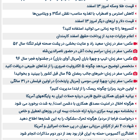
قیمت طلا وسکه امروز 13 اسفند
کاهش استرس و اضطراب با تغذیه مناسب؛ نقش امگا3 و ویتامین‌ها
قیمت دلار و ارزهای دیگر امروز 13 اسفند
کنسروها را تا چه زمانی می توانید استفاده کنید؟
اعلام جزئیات جدید از پرداخت حقوق اسفند کارمندان
عکس؛ سفر در زمان؛ سعید راد و عنایت بخشی در پشت صحنه فیلم تنگنا؛ سال 52
عکس؛ سفر در زمان؛ مراسم پخت آش در حضور ناصرالدین‌شاه
عکس؛ سفر زمان؛ تیپ و چهرۀ باران (سریال آوای باران) در جشنواره فجر؛ سال 96
متخصص توضیح می‌دهد چگونه 5 الکترولیت ضروری را از غذاهای طبیعی دریافت کنید
عکس؛ سفر در زمان؛ خبرهای جالب رمضان 45 سال قبل کشور را ببینید و بخوانید!
عکس؛ سفر زمان؛ چهرۀ اوس موسی (سریال پایتخت) در اولین فیلمش در 31 سالگی
اولین خرید رمزارز؛ چگونه ریسک را از ابتدا مدیریت کنیم؟
بیانیه شورای همکاری خلیج فارس درباره حملات ایران به پایگاههای آمریکا
هرگونه اخلال در امنیت مصداق همکاری با دشمن است/ به شدت برخورد می شود
بخشنامه مهم بیمه مرکزی درباره ارئه خدمات بیمه ای در روزهای تعطیل و خاص
درخواست فراجا از مردم/ هرگونه تحرک مشکوک را به این شماره‌ها اطلاع دهید
شهادت 4 نفر از کارکنان مرزبانی مهران در پی حملات اسرائیل و آمریکا
افشاگری آکسیوس؛ حمله به ایران قرار بود بعد از دور دوم مذاکرات انجام شود