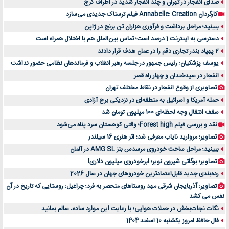
صدای انفجار در تهران و چند انفجار شدید در اطراف کرج
کارگردان Annabelle: Creation فیلم ترسناک جدیدی می‌سازد
ببینید؛ مراحل برداشت و فرآوری هزاران تن برنج در ژاپن
دسترسی به اینترنت 1 درصد است؛ تماس بین‌الملل هم با اختلال همراه است
2 پهپاد بندر تجاری دقم را در عمان هدف قرار دادند
یوسف پزشکیان: رئیس جمهور در جلسه رهبر انقلاب و فرماندهان نظامی حضور نداشت
انفجار در سیدخندان و چهار راه قصر
تصاویری از وقوع انفجار در نقاط مختلف تهران
حمله آمریکا و اسرائیل به منطقه‌ای در نزدیکی برج آزادی
سقف انتقال وجه لحظه‌ای 100 میلیون تومان شد
نقد و بررسی فیلم Forest high؛ وقتی کوهستان سرد پناه می‌شود
تصاویر؛ مروارید نایاب معرفی شد؛ اثر هنری 16 سیلندر
ببینید؛ مراحل ساخت خودروی مرسدس بنز AMG SL در آلمان
تصاویر؛ بوگاتی شیرون نویر؛ ابرخودروی میلیون دلاری!
رده‌بندی جدید قابل‌اعتمادترین خودروهای جهان در سال 2026
تصاویر؛ آذربایجان شرقی مهد روستاهای منحصر به فرد؛ چراغیل؛ روستایی که تاریخ در آن
نفس می کشد
نکات نجات‌بخش در حملات هوایی؛ با رعایت این موارد ساده، سالم بمانید
فال حافظ امروز یکشنبه 10 اسفند 1404