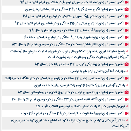
عکس؛ سفر در زمان؛ مه لقا خانم سریال نون خ در هفتمین فیلم اش؛ سال 76
عکس؛ سفر زمان؛ نگین صدق گویا در 34 سالگی در کنار ماهایا پطروسیان
عکس؛ سفر در زمان؛ خانم بزرگ سریال ستایش در اولین فیلم اش؛ سال 68
عکس؛ سفر در زمان؛ نازنین بیاتی در 25 سالگی و در ششمین فیلم اش؛ سال 93
عکس؛ سفر زمان؛ چهرۀ آنا نعمتی 22 ساله در دومین فیلمش؛ سال 78
عکس؛ سفر زمان؛ مهراوه شریفی‌نیا در 8 سالگی در اولین فیلمش؛ دهۀ 60
عکس؛ سفر در زمان؛ الناز شاکردوست در 20 سالگی و در سومین فیلم اش؛ سال 83
پاسخ نماینده ایران به اظهارات کشورهای غربی در شورای امنیت سازمان ملل/حملات
آمریکا و اسرائیل جنایت جنگی و جنایت علیه بشریت است
عکس؛ سفر زمان؛ چهرۀ نیکی کریمی 32 ساله در باج خور؛ سال 82
جزئیات گفتگوی تلفنی اردوغان با ترامپ
عکس؛ سفر زمان؛ مصطفی زمانی 27 ساله در چهارمین فیلمش در کنار هنگامه حمیدزاده؛
راستی آزمایی نیویورک تایمز از توجیهات ترامپ برای حمله به ایران
عکس؛ سفر زمان؛ مهرانه مهین ترابی در کنار ایرج قادری در بیمارستان؛ سال 87
عکس؛ سفر در زمان؛ آتنه فقیه نصیری در 23 سالگی و در دومین فیلم اش؛ سال 70
فوری/ فارس: خبر شهادت دختر، داماد و نوه رهبر انقلاب تأیید شد
عکس؛ سفر زمان؛ چهرۀ متفاوت میترا حجار در 38 سالگی در فیلم 360 درجه
سناتور آمریکایی: ترامپ هیچ مدرکی ارائه نکرد که نشان دهد ایران تهدید فوری برای
آمریکا است