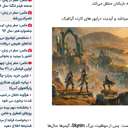
عکس؛ سفر در زمان؛ 
بازیکنان منتقل می‌کند.
صحنه فیلم تنگنا؛ سال 52
عکس؛ سفر در زمان؛
ناصرالدین‌شاه
عکس؛ سفر زمان؛ تیپ و
جشنواره فجر؛ سال 96
غذاهای طبیعی دریافت 
کشور را ببینید و بخوانید
عکس؛ سفر زمان؛ چهر
اولین فیلمش در 31 سالگی
اولین خرید رمزارز؛ چگ
بیانیه شورای همکاری 
پایگاههای آمریکا
هرگونه اخلال در امن
شدت برخورد می شود
بخشنامه مهم بیمه مرک
روزهای تعطیل و خاص
درخواست فراجا از مر
ت. پس از موفقیت بزرگ
Skyrim
، گیمرها سال‌ها
شماره‌ها اطلاع دهید