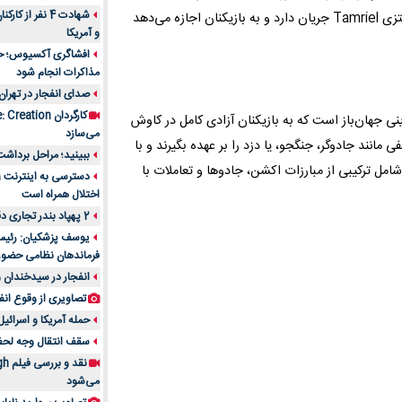
شهادت 4 نفر از
منتظر نسخه جدید این سری بوده‌اند. این بازی همچنان در دنیای فانتزی Tamriel جریان دارد و به بازیکنان اجازه می‌دهد
و آمریکا
افشاگری آکسیوس؛ حمله
مذاکرات انجام شود
صدای انفجار در تهران
نی جهان‌باز است که به بازیکنان آزادی کامل در کاوش
می‌سازد
مانند جادوگر، جنگجو، یا دزد را بر عهده بگیرند و با
ببینید؛ مراحل برداشت
امل ترکیبی از مبارزات اکشن، جادوها و تعاملات با
اختلال همراه است
2 پهپاد بندر تجاری دقم را در عمان هدف قرار دادند
یوسف پزشکیان: رئیس 
فرماندهان نظامی حضو
انفجار در سیدخندان و
تصاویری از وقوع انف
حمله آمریکا و اسرائیل
سقف انتقال وجه لحظه‌ای 100 میلیون 
می‌شود