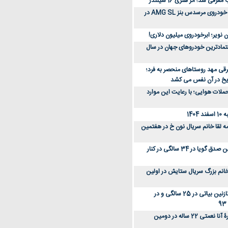
رفی شد؛ اثر هنری 16 سیلندر
ببینید؛ مراحل ساخت خودروی مرسدس بنز AMG SL در
 نویر؛ ابرخودروی میلیون دلاری!
عتمادترین خودروهای جهان در سال
رقی مهد روستاهای منحصر به فرد؛
ریخ در آن نفس می کشد
لات هوایی؛ با رعایت این موارد
140
ه لقا خانم سریال نون خ در هفتمین
عکس؛ سفر زمان؛ نگین صدق گویا در 34 سالگی در کنار
انم بزرگ سریال ستایش در اولین
عکس؛ سفر در زمان؛ نازنین بیاتی در 25 سالگی و در
عکس؛ سفر زمان؛ چهرۀ آنا نعمتی 22 ساله در دومین