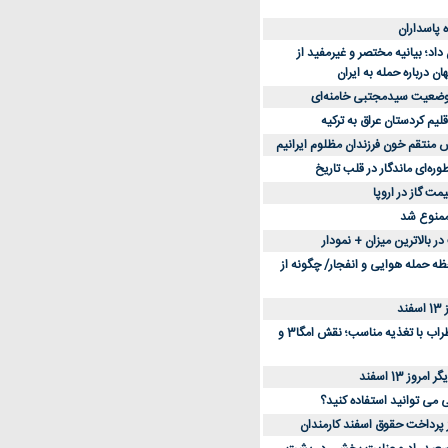
د؛ بیانیه مختصر و غیرمفید از
ان درباره حمله به ایران
 وضعیت سیدمجتبی خامنه‌ای
لیم کردستان عراق به ترکیه
س منتقم خون فرزندان مظلوم ایرانیم
طوره‌ای ماندگار در قلب تاریخ
ممنوع شد
 بالاترین میزان + نمودار
حظه حمله هوایی و انفجار/ چگونه از
د
کاهش استرس و اضطراب با تغذیه مناسب؛ نقش امگا3 و
وز 13 اسفند
ی می توانید استفاده کنید؟
ز پرداخت حقوق اسفند کارمندان