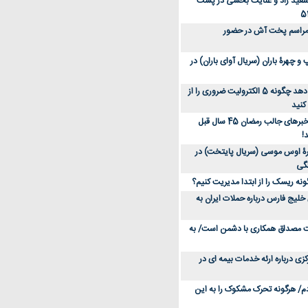
سعید راد و عنایت بخشی در پشت
 مراسم پخت آش در حضور
 چهرۀ باران (سریال آوای باران) در
متخصص توضیح می‌دهد چگونه 5 الکترولیت ضروری را از
کنید
عکس؛ سفر در زمان؛ خبرهای جالب رمضان 45 سال قبل
!
ۀ اوس موسی (سریال پایتخت) در
ونه ریسک را از ابتدا مدیریت کنیم؟
خلیج فارس درباره حملات ایران به
یت مصداق همکاری با دشمن است/ به
زی درباره ارئه خدمات بیمه ای در
دم/ هرگونه تحرک مشکوک را به این