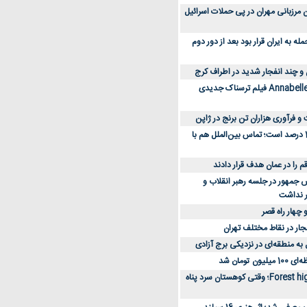
 کارکنان مرزبانی مهران در پی حملات اسرائیل
 به ایران قرار بود بعد از دور دوم
 و چند انفجار شدید در اطراف کرج
کارگردان Annabelle: Creation فیلم ترسناک جدیدی
 و فرآوری هزاران تن برنج در ژاپن
دسترسی به اینترنت 1 درصد است؛ تماس بین‌الملل هم با
جمهور در جلسه رهبر انقلاب و
ر نداشت
 چهار راه قصر
جار در نقاط مختلف تهران
 به منطقه‌ای در نزدیکی برج آزادی
تومان شد
نقد و بررسی فیلم Forest high؛ وقتی کوهستان سرد پناه