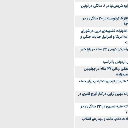
عکس؛ سفر زمان؛ مهراوه شریفی‌نیا در 8 سالگی در اولین
عکس؛ سفر در زمان؛ الناز شاکردوست در 20 سالگی و در
ه اظهارات کشورهای غربی در شورای
ت آمریکا و اسرائیل جنایت جنگی و
ت
عکس؛ سفر زمان؛ چهرۀ نیکی کریمی 32 ساله در باج خور؛
اردوغان با ترامپ
عکس؛ سفر زمان؛ مصطفی زمانی 27 ساله در چهارمین
میدزاده؛
 تایمز از توجیهات ترامپ برای حمله
ه مهین ترابی در کنار ایرج قادری در
عکس؛ سفر در زمان؛ آتنه فقیه نصیری در 23 سالگی و در
ت دختر، داماد و نوه رهبر انقلاب