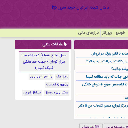
خودرو
رپورتاژ
بازارهای مالی
تبلیغات متنی
ده با تأثیر بزرگ در فروش
محل تبلیغ شما (یک ماهه 200
هزار تومان - جهت هماهنگی
کلیک کنید )
یشه جذابه؟
نون جذب که باید مطالعه کنید!
باحال مگ
cyprus-newlife
گی؟ تشخیص سریع + درمان خانگی
Cyprus کجاست
سیگنال ارز دیجیتال
سیگنال فیوچرز
ه
ر مرکز تهران؛ مسیر انتخاب من تا دکتر
ز کجا باید آن را مستقیم از
پربیننده ترین
خبرخوان