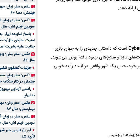
 ارائه دهد.
فیلمش؛ دهۀ 60
سومین فیلم اش؛ سال 83
پاسخ نماینده ایران ب
امنیت سازمان ملل/حملا
جنایت علیه بشریت اس
Cybe
است که داستان جدیدی را به جهان بازی
های تازه و سلاح‌های بهبود یافته روبرو می‌شوند.
سال 82
یر خود، حس یک شهر واقعی در آینده را به خوبی
جزئیات گفتگوی تلفنی 
فیلمش در کنار هنگامه ح
راستی آزمایی نیویورک
به ایران
عکس؛ سفر زمان؛ مهران
بیمارستان؛ سال 87
دومین فیلم اش؛ سال 70
فوری/ فارس: خبر شهاد
أموریت‌های جدید.
تأیید شد