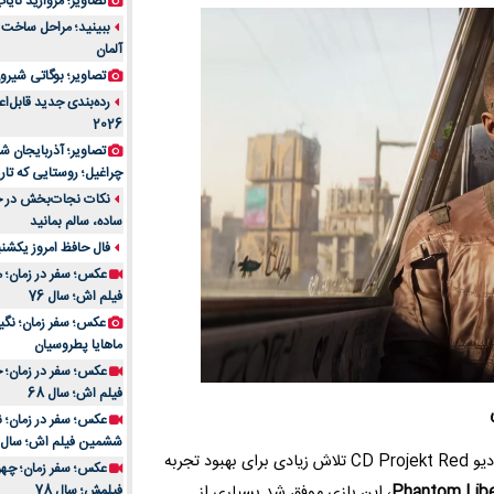
تصاویر؛ مروارید نایاب مع
آلمان
تصاویر؛ بوگاتی شیرون
رده‌بندی جدید قابل‌ا
2026
تصاویر؛ آذربایجان ش
چراغیل؛ روستایی که تا
نکات نجات‌بخش در حم
ساده، سالم بمانید
فال حافظ امروز یکشنبه 10 اسفند 4
عکس؛ سفر در زمان؛ م
فیلم اش؛ سال 76
ماهایا پطروسیان
عکس؛ سفر در زمان؛ خ
فیلم اش؛ سال 68
ششمین فیلم اش؛ سال 93
در سال‌های گذشته، استودیو CD Projekt Red تلاش زیادی برای بهبود تجربه
Phantom Libe
، این بازی موفق شد بسیاری از
فیلمش؛ سال 78