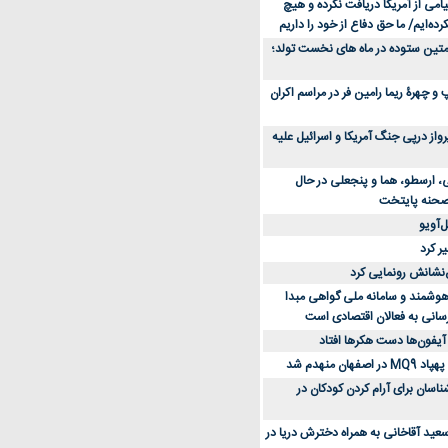
می از آمریکا دریافت نکرده و هیچ
رده‌ایم/ ما حق دفاع از خود را داریم
ن کفش ورزشی برای دویدن و استفاده
متین ستوده در ماه های نخست تولد؛
و چهرۀ ریما رامین فر در مراسم اکران
از 23 هزار پرواز درپی جنگ آمریکا و اسرائیل علیه
، ارسطو، هما و پنجعلی در حال
صحنه پایتخت
‌آویو
ر کرد
‌نشانش رونمایی کرد
 هوشمند و سامانه ملی گواهی مبدا
سانی به فعالان اقتصادی است
آیفون‌ها دست هکرها افتاد
اسان برای آرام کردن کودکان در
عید آقاخانی به همراه دخترش دریا در