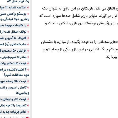
یک فیلم؛ سال 87
اطلاعیه شماره 14 سپاه پاسداران
اتفاق می‌افتد. بازیکنان در این بازی به عنوان یک
یونسکو واکنش نشان دا
قرار می‌گیرند. دنیای بازی شامل صدها سیاره است که
بالاترین نهاد فرهنگی جه
 از ویژگی‌های برجسته این بازی، امکان ساخت و
رد شایعات مربوط به
توقف انتقال نفت از اق
قالیباف: تا آخرین نف
ای مختلفی را به عهده بگیرند، از مبارزه با دشمنان
امام خامنه‌ای (ره) اس
سیستم جنگ فضایی در این بازی یکی از جذاب‌ترین
افزایش 50 درصدی قیمت گاز در اروپا
پردازند.
صادرات سیب‌زمینی 
قیمت نفت خام برنت در
4 اشتباه کشنده در ل
خود محافظت کنیم؟
قیمت طلا وسکه امروز 13 اسفن
ویتامین‌ها
قیمت دلار و ارزهای دیگر امر
کنسروها را تا چه زمان
اعلام جزئیات جدید ا