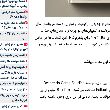
تخت روانچی: هیچ پیا
پیامی به آمریکا ارسال نک
راهنمای جامع بهتری
روزمره | بررسی ۱۲ مدل برتر
عکس؛ سفر در زمان؛ 
اواسط دهه 60
عکس؛ سفر زمان؛ تیپ 
 سطوح جدیدی از کیفیت و نوآوری دست می‌یابند. سال
ابد و یک روز؛ سال 94
یره‌کننده، گیم‌پلی‌های نوآورانه و داستان‌های جذاب
لغو بیش 
منتشر شده‌اند. در این مقاله، نگاهی خواهیم داشت به برترین بازی‌های سال 2024 برای پلتفرم PC. این انتخاب‌ها بر اساس
ایران
تلف می‌شود. در ادامه همراه ما باشید تا بهترین‌های
عکس؛ سفر زمان؛ نقی
تمرین دیالوگ در پشت‌
انفجارهای شدید در تل
ناسا موشک ماه را تعمی
هیوندای از ربات آتش
سامانه کارت بازرگانی
بی‌وقفه در حال خدمت‌ر
است. این بازی توسط Bethesda Game Studios
ابزارهای شنود دولتی 
Fallout
شناخته می‌شود.
Starfield
اولین آی‌پی
2 پهپاد هرمس و یک پهپاد MQ9 در اصفهان منهدم شد
چند توصیه مهم روانشن
شرایط جنگی
عکس؛ سفر در زمان؛ س