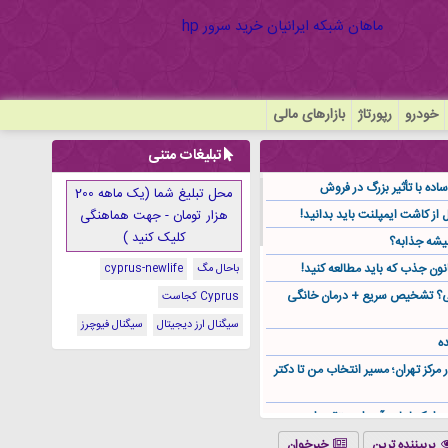
خودرو
رپورتاژ
بازارهای مالی
تبلیغات متنی
ده با تأثیر بزرگ در فروش
محل تبلیغ شما (یک ماهه 200
هزار تومان - جهت هماهنگی
کلیک کنید )
یشه جذابه؟
نون جذب که باید مطالعه کنید!
باحال مگ
cyprus-newlife
گی؟ تشخیص سریع + درمان خانگی
Cyprus کجاست
سیگنال ارز دیجیتال
سیگنال فیوچرز
ه
ر مرکز تهران؛ مسیر انتخاب من تا دکتر
ز کجا باید آن را مستقیم از
پربیننده ترین
خبرخوان