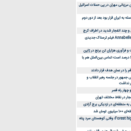
 کارکنان مرزبانی مهران در پی حملات اسرائیل
 به ایران قرار بود بعد از دور دوم
 و چند انفجار شدید در اطراف کرج
کارگردان Annabelle: Creation فیلم ترسناک جدیدی
 و فرآوری هزاران تن برنج در ژاپن
دسترسی به اینترنت 1 درصد است؛ تماس بین‌الملل هم با
جمهور در جلسه رهبر انقلاب و
ر نداشت
 چهار راه قصر
جار در نقاط مختلف تهران
 به منطقه‌ای در نزدیکی برج آزادی
تومان شد
نقد و بررسی فیلم Forest high؛ وقتی کوهستان سرد پناه