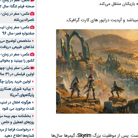
عکس؛ سفر در زمان؛ 
بازیکنان منتقل می‌کند.
صحنه فیلم تنگنا؛ سال 52
عکس؛ سفر در زمان؛
ناصرالدین‌شاه
عکس؛ سفر زمان؛ تیپ و
جشنواره فجر؛ سال 96
غذاهای طبیعی دریافت 
کشور را ببینید و بخوانید
عکس؛ سفر زمان؛ چهر
اولین فیلمش در 31 سالگی
اولین خرید رمزارز؛ چگ
بیانیه شورای همکاری 
پایگاههای آمریکا
هرگونه اخلال در امن
شدت برخورد می شود
بخشنامه مهم بیمه مرک
روزهای تعطیل و خاص
درخواست فراجا از مر
ت. پس از موفقیت بزرگ
Skyrim
، گیمرها سال‌ها
شماره‌ها اطلاع دهید