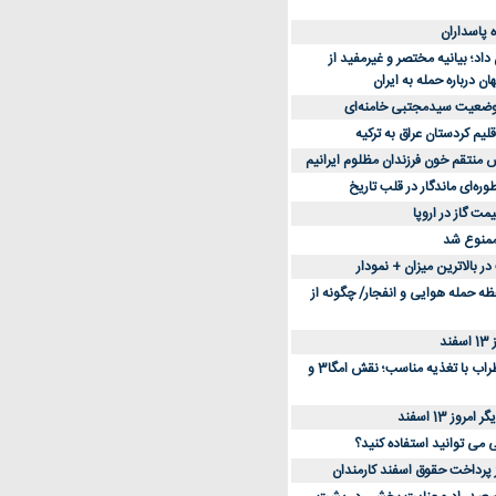
د؛ بیانیه مختصر و غیرمفید از
ان درباره حمله به ایران
 وضعیت سیدمجتبی خامنه‌ای
لیم کردستان عراق به ترکیه
س منتقم خون فرزندان مظلوم ایرانیم
طوره‌ای ماندگار در قلب تاریخ
ممنوع شد
 بالاترین میزان + نمودار
حظه حمله هوایی و انفجار/ چگونه از
د
کاهش استرس و اضطراب با تغذیه مناسب؛ نقش امگا3 و
وز 13 اسفند
ی می توانید استفاده کنید؟
ز پرداخت حقوق اسفند کارمندان