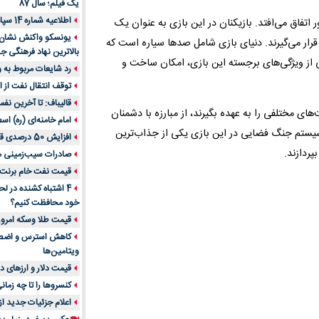
یک فیلم؛ سال 87
اطلاعیه شماره 14 سپاه پاسداران
اتفاق می‌افتد. بازیکنان در این بازی به عنوان یک
یونسکو واکنش نشان دا
قرار می‌گیرند. دنیای بازی شامل صدها سیاره است که
بالاترین نهاد فرهنگی جه
 از ویژگی‌های برجسته این بازی، امکان ساخت و
رد شایعات مربوط به
توقف انتقال نفت از اق
قالیباف: تا آخرین نف
ای مختلفی را به عهده بگیرند، از مبارزه با دشمنان
امام خامنه‌ای (ره) اس
سیستم جنگ فضایی در این بازی یکی از جذاب‌ترین
افزایش 50 درصدی قیمت گاز در اروپا
پردازند.
صادرات سیب‌زمینی 
قیمت نفت خام برنت در
4 اشتباه کشنده در ل
خود محافظت کنیم؟
قیمت طلا وسکه امروز 13 اسفن
ویتامین‌ها
قیمت دلار و ارزهای دیگر امر
کنسروها را تا چه زمان
اعلام جزئیات جدید ا