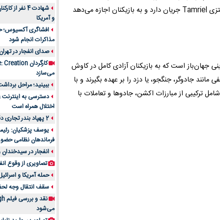
شهادت 4 نفر از
منتظر نسخه جدید این سری بوده‌اند. این بازی همچنان در دنیای فانتزی Tamriel جریان دارد و به بازیکنان اجازه می‌دهد
و آمریکا
افشاگری آکسیوس؛ حمله
مذاکرات انجام شود
صدای انفجار در تهران
نی جهان‌باز است که به بازیکنان آزادی کامل در کاوش
می‌سازد
مانند جادوگر، جنگجو، یا دزد را بر عهده بگیرند و با
ببینید؛ مراحل برداشت
امل ترکیبی از مبارزات اکشن، جادوها و تعاملات با
اختلال همراه است
2 پهپاد بندر تجاری دقم را در عمان هدف قرار دادند
یوسف پزشکیان: رئیس 
فرماندهان نظامی حضو
انفجار در سیدخندان و
تصاویری از وقوع انف
حمله آمریکا و اسرائیل
سقف انتقال وجه لحظه‌ای 100 میلیون 
می‌شود