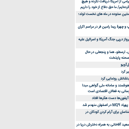
می از آمریکا دریافت نکرده و هیچ
رده‌ایم/ ما حق دفاع از خود را داریم
ن کفش ورزشی برای دویدن و استفاده
متین ستوده در ماه های نخست تولد؛
و چهرۀ ریما رامین فر در مراسم اکران
از 23 هزار پرواز درپی جنگ آمریکا و اسرائیل علیه
، ارسطو، هما و پنجعلی در حال
صحنه پایتخت
‌آویو
ر کرد
‌نشانش رونمایی کرد
 هوشمند و سامانه ملی گواهی مبدا
سانی به فعالان اقتصادی است
آیفون‌ها دست هکرها افتاد
اسان برای آرام کردن کودکان در
عید آقاخانی به همراه دخترش دریا در