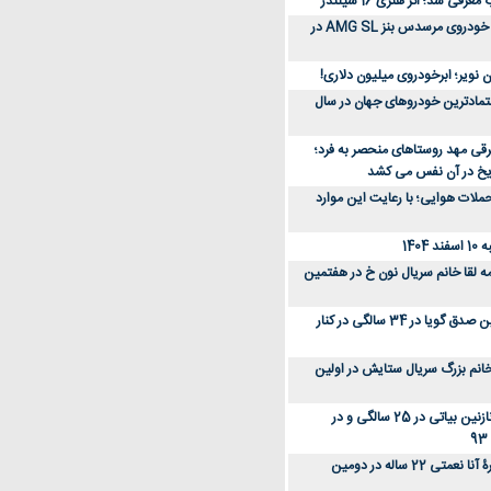
رفی شد؛ اثر هنری 16 سیلندر
ببینید؛ مراحل ساخت خودروی مرسدس بنز AMG SL در
 نویر؛ ابرخودروی میلیون دلاری!
عتمادترین خودروهای جهان در سال
رقی مهد روستاهای منحصر به فرد؛
ریخ در آن نفس می کشد
لات هوایی؛ با رعایت این موارد
140
ه لقا خانم سریال نون خ در هفتمین
عکس؛ سفر زمان؛ نگین صدق گویا در 34 سالگی در کنار
انم بزرگ سریال ستایش در اولین
عکس؛ سفر در زمان؛ نازنین بیاتی در 25 سالگی و در
عکس؛ سفر زمان؛ چهرۀ آنا نعمتی 22 ساله در دومین