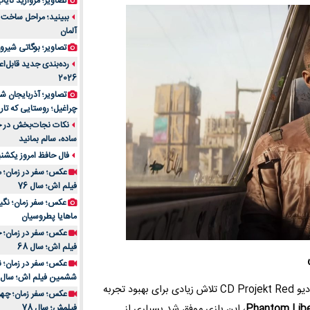
تصاویر؛ مروارید نایاب مع
آلمان
تصاویر؛ بوگاتی شیرون
رده‌بندی جدید قابل‌ا
2026
تصاویر؛ آذربایجان ش
چراغیل؛ روستایی که تا
نکات نجات‌بخش در حم
ساده، سالم بمانید
فال حافظ امروز یکشنبه 10 اسفند 4
عکس؛ سفر در زمان؛ م
فیلم اش؛ سال 76
ماهایا پطروسیان
عکس؛ سفر در زمان؛ خ
فیلم اش؛ سال 68
ششمین فیلم اش؛ سال 93
در سال‌های گذشته، استودیو CD Projekt Red تلاش زیادی برای بهبود تجربه
Phantom Libe
، این بازی موفق شد بسیاری از
فیلمش؛ سال 78