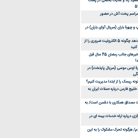
سعید راد و عنایت بخشی در پشت
 مراسم پخت آش در حضور
 چهرۀ باران (سریال آوای باران) در
متخصص توضیح می‌دهد چگونه 5 الکترولیت ضروری را از
کنید
عکس؛ سفر در زمان؛ خبرهای جالب رمضان 45 سال قبل
!
ۀ اوس موسی (سریال پایتخت) در
ونه ریسک را از ابتدا مدیریت کنیم؟
خلیج فارس درباره حملات ایران به
یت مصداق همکاری با دشمن است/ به
زی درباره ارئه خدمات بیمه ای در
دم/ هرگونه تحرک مشکوک را به این