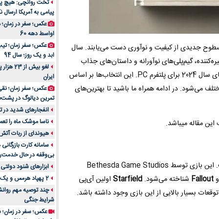
تخت روانچی: هیچ پیا
پیامی به آمریکا ارسال نک
راهنمای جامع بهتری
روزمره | بررسی ۱۲ مدل برتر
عکس؛ سفر در زمان؛ 
اواسط دهه 60
عکس؛ سفر زمان؛ تیپ 
 سطوح جدیدی از کیفیت و نوآوری دست می‌یابند. سال
ابد و یک روز؛ سال 94
یره‌کننده، گیم‌پلی‌های نوآورانه و داستان‌های جذاب
لغو بیش 
منتشر شده‌اند. در این مقاله، نگاهی خواهیم داشت به برترین بازی‌های سال 2024 برای پلتفرم PC. این انتخاب‌ها بر اساس
ایران
تلف می‌شود. در ادامه همراه ما باشید تا بهترین‌های
عکس؛ سفر زمان؛ نقی
تمرین دیالوگ در پشت‌
انفجارهای شدید در تل
ناسا موشک ماه را تعمی
هیوندای از ربات آتش
سامانه کارت بازرگانی
بی‌وقفه در حال خدمت‌ر
است. این بازی توسط Bethesda Game Studios
ابزارهای شنود دولتی 
Fallout
شناخته می‌شود.
Starfield
اولین آی‌پی
2 پهپاد هرمس و یک پهپاد MQ9 در اصفهان منهدم شد
چند توصیه مهم روانشن
شرایط جنگی
عکس؛ سفر در زمان؛ س