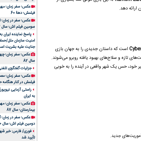
 ارائه دهد.
فیلمش؛ دهۀ 60
سومین فیلم اش؛ سال 83
پاسخ نماینده ایران ب
امنیت سازمان ملل/حملا
جنایت علیه بشریت اس
Cybe
است که داستان جدیدی را به جهان بازی
های تازه و سلاح‌های بهبود یافته روبرو می‌شوند.
سال 82
یر خود، حس یک شهر واقعی در آینده را به خوبی
جزئیات گفتگوی تلفنی 
فیلمش در کنار هنگامه ح
راستی آزمایی نیویورک
به ایران
عکس؛ سفر زمان؛ مهران
بیمارستان؛ سال 87
دومین فیلم اش؛ سال 70
فوری/ فارس: خبر شهاد
أموریت‌های جدید.
تأیید شد