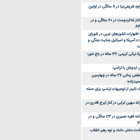
عکس؛ سفر زمان؛ مهراوه شریفی‌نیا در 8 سالگی در اولین
عکس؛ سفر در زمان؛ الناز شاکردوست در 20 سالگی و در
ه اظهارات کشورهای غربی در شورای
ت آمریکا و اسرائیل جنایت جنگی و
ت
عکس؛ سفر زمان؛ چهرۀ نیکی کریمی 32 ساله در باج خور؛
اردوغان با ترامپ
عکس؛ سفر زمان؛ مصطفی زمانی 27 ساله در چهارمین
میدزاده؛
 تایمز از توجیهات ترامپ برای حمله
ه مهین ترابی در کنار ایرج قادری در
عکس؛ سفر در زمان؛ آتنه فقیه نصیری در 23 سالگی و در
ت دختر، داماد و نوه رهبر انقلاب