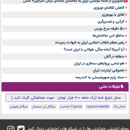
تصویری از حمله موشکی ایران به ساختمان ستادکل ارتش اسرائیل+ عکس
کاهش تقاضای نوروزی
تقابل با بهره‌وری
کارآیی و تصدی‌گری
50 دقیقه سرخ بورس
مناطق امن ساختمان‌ها
رهبر معظم انقلاب اسلامی ایران به شهادت رسیدند
آیا آمریکا آماده جنگی طولانی با ایران است؟
منطقه در آتش
لغو تمامی پروازهای مسافری در ایران:
خاموشی اینترنت ایران
حمله رژیم صهیونیستی به 2مدرسه:
تبلیغات متنی
محل تبلیغ شما (یک ماهه 200 هزار تومان - جهت هماهنگی کلیک کنید )
باحال مگ
cyprus-newlife
Cyprus کجاست
سیگنال ارز دیجیتال
سیگنال فیوچرز
مجله اینترنتی خواندنی ها را در شبکه های اجتماعی دنبال کنید