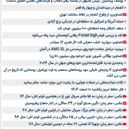
یوسف پزشکیان: رئیس جمهور در جلسه رهبر انقلاب و فرماندهان نظامی حضور نداشت
انفجار در سیدخندان و چهار راه قصر
تصاویری از وقوع انفجار در نقاط مختلف تهران
حمله آمریکا و اسرائیل به منطقه‌ای در نزدیکی برج آزادی
سقف انتقال وجه لحظه‌ای 100 میلیون تومان شد
نقد و بررسی فیلم Forest high؛ وقتی کوهستان سرد پناه می‌شود
تصاویر؛ مروارید نایاب معرفی شد؛ اثر هنری 16 سیلندر
ببینید؛ مراحل ساخت خودروی مرسدس بنز AMG SL در آلمان
تصاویر؛ بوگاتی شیرون نویر؛ ابرخودروی میلیون دلاری!
رده‌بندی جدید قابل‌اعتمادترین خودروهای جهان در سال 2026
تصاویر؛ آذربایجان شرقی مهد روستاهای منحصر به فرد؛ چراغیل؛ روستایی که تاریخ در آن
نفس می کشد
نکات نجات‌بخش در حملات هوایی؛ با رعایت این موارد ساده، سالم بمانید
فال حافظ امروز یکشنبه 10 اسفند 1404
عکس؛ سفر در زمان؛ مه لقا خانم سریال نون خ در هفتمین فیلم اش؛ سال 76
عکس؛ سفر زمان؛ نگین صدق گویا در 34 سالگی در کنار ماهایا پطروسیان
عکس؛ سفر در زمان؛ خانم بزرگ سریال ستایش در اولین فیلم اش؛ سال 68
عکس؛ سفر در زمان؛ نازنین بیاتی در 25 سالگی و در ششمین فیلم اش؛ سال 93
عکس؛ سفر زمان؛ چهرۀ آنا نعمتی 22 ساله در دومین فیلمش؛ سال 78