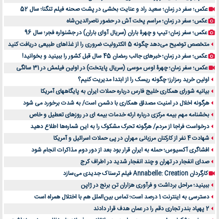
عکس؛ سفر در زمان؛ سعید راد و عنایت بخشی در پشت صحنه فیلم تنگنا؛ سال 52
عکس؛ سفر در زمان؛ مراسم پخت آش در حضور ناصرالدین‌شاه
عکس؛ سفر زمان؛ تیپ و چهرۀ باران (سریال آوای باران) در جشنواره فجر؛ سال 96
متخصص توضیح می‌دهد چگونه 5 الکترولیت ضروری را از غذاهای طبیعی دریافت کنید
عکس؛ سفر در زمان؛ خبرهای جالب رمضان 45 سال قبل کشور را ببینید و بخوانید!
عکس؛ سفر زمان؛ چهرۀ اوس موسی (سریال پایتخت) در اولین فیلمش در 31 سالگی
اولین خرید رمزارز؛ چگونه ریسک را از ابتدا مدیریت کنیم؟
بیانیه شورای همکاری خلیج فارس درباره حملات ایران به پایگاههای آمریکا
هرگونه اخلال در امنیت مصداق همکاری با دشمن است/ به شدت برخورد می شود
بخشنامه مهم بیمه مرکزی درباره ارئه خدمات بیمه ای در روزهای تعطیل و خاص
درخواست فراجا از مردم/ هرگونه تحرک مشکوک را به این شماره‌ها اطلاع دهید
شهادت 4 نفر از کارکنان مرزبانی مهران در پی حملات اسرائیل و آمریکا
افشاگری آکسیوس؛ حمله به ایران قرار بود بعد از دور دوم مذاکرات انجام شود
صدای انفجار در تهران و چند انفجار شدید در اطراف کرج
کارگردان Annabelle: Creation فیلم ترسناک جدیدی می‌سازد
ببینید؛ مراحل برداشت و فرآوری هزاران تن برنج در ژاپن
دسترسی به اینترنت 1 درصد است؛ تماس بین‌الملل هم با اختلال همراه است
2 پهپاد بندر تجاری دقم را در عمان هدف قرار دادند