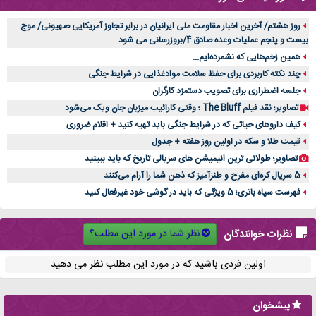
روز هشتم/ آخرین اخبار مقاومت ملی ایرانیان در برابر تجاوز آمریکایی صهیونی/ موج
بیست و پنجم عملیات وعده صادق 4/بروزرسانی می شود
همین زخم‌هایی که نشمرده‌ایم...
چند نکته کاربردی برای حفظ سلامت موادغذایی در شرایط جنگی
جلسه اضطراری برای تصویب دستمزد کارگران
تصاویر؛ نقد فیلم The Bluff ؛ وقتی کارائیب میزبان جان ویک می‌شود
کیف داروهای حیاتی که در شرایط جنگی باید تهیه کنید + اقلام ضروری
قیمت طلا و سکه در اولین روز هفته + جدول
تصاویر؛ طولانی ترین انیمیشن های سریالی تاریخ که باید ببینید
5 سریال کره‌ای مفرح و طنزآمیز که ذهن شما را آرام می‌کنند
فهرست سیاه باتری؛ 5 ویژگی که باید در گوشی خود غیرفعال کنید
نظر شما در مورد این مطلب؟
نظرات خوانندگان
اولین فردی باشید که در مورد این مطلب نظر می دهید
پیشخوان