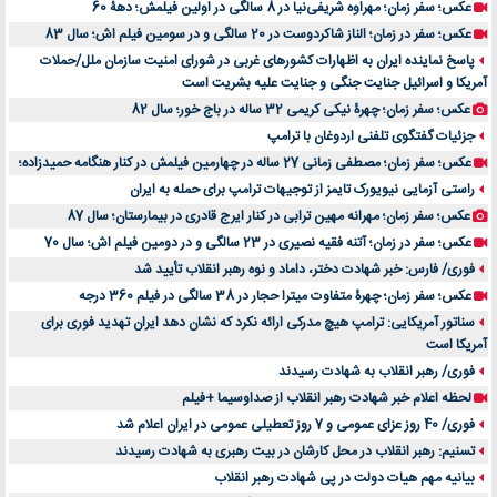
عکس؛ سفر زمان؛ مهراوه شریفی‌نیا در 8 سالگی در اولین فیلمش؛ دهۀ 60
عکس؛ سفر در زمان؛ الناز شاکردوست در 20 سالگی و در سومین فیلم اش؛ سال 83
پاسخ نماینده ایران به اظهارات کشورهای غربی در شورای امنیت سازمان ملل/حملات
آمریکا و اسرائیل جنایت جنگی و جنایت علیه بشریت است
عکس؛ سفر زمان؛ چهرۀ نیکی کریمی 32 ساله در باج خور؛ سال 82
جزئیات گفتگوی تلفنی اردوغان با ترامپ
عکس؛ سفر زمان؛ مصطفی زمانی 27 ساله در چهارمین فیلمش در کنار هنگامه حمیدزاده؛
راستی آزمایی نیویورک تایمز از توجیهات ترامپ برای حمله به ایران
عکس؛ سفر زمان؛ مهرانه مهین ترابی در کنار ایرج قادری در بیمارستان؛ سال 87
عکس؛ سفر در زمان؛ آتنه فقیه نصیری در 23 سالگی و در دومین فیلم اش؛ سال 70
فوری/ فارس: خبر شهادت دختر، داماد و نوه رهبر انقلاب تأیید شد
عکس؛ سفر زمان؛ چهرۀ متفاوت میترا حجار در 38 سالگی در فیلم 360 درجه
سناتور آمریکایی: ترامپ هیچ مدرکی ارائه نکرد که نشان دهد ایران تهدید فوری برای
آمریکا است
فوری/ رهبر انقلاب به شهادت رسیدند
لحظه اعلام خبر شهادت رهبر انقلاب از صداوسیما +فیلم
فوری/ 40 روز عزای عمومی و 7 روز تعطیلی عمومی در ایران اعلام شد
تسنیم: رهبر انقلاب در محل کارشان در بیت رهبری به شهادت رسیدند
بیانیه مهم هیات دولت در پی شهادت رهبر انقلاب