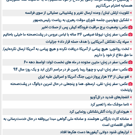
اهمیت انتخاب بهترین وکیل در سعادت آباد برای پرونده‌های حساس و کلان
همسایه احترام می‌گذاریم
۷ تاثیرات کامپیوتر در حوزه علوم زندگی و کاربردی
تقویت ارتش لبنان/ وعده ارسال نفربر و پشتیبانی عملیاتی از سوی فرانسه
لیفتراک صفر؛ راهنمای جامع خرید، قیمت و فروش در ایران
تشکیل چهارمین جلسه شورای موقت رهبری به ریاست رئیس‌جمهور
راهنمای جامع بهترین کفش ورزشی برای دویدن و استفاده روزمره | بررسی ۱۲ مدل برتر
عکس؛ وضعیت برج مراقبت فرودگاه کیش پس از حملات اخیر
عکس؛ سفر زمان؛ نیوشا ضیغمی 36 ساله با لباس عروس در پشت‌صحنه ما خیلی باحالیم
سپاه یک نفتکش آمریکایی را هدف حمله قرار داد+ جزئیات
تخت روانچی: هیچ پیامی از آمریکا دریافت نکرده و هیچ پیامی به آمریکا ارسال نکرده‌ایم/
ما حق دفاع از خود را داریم
عکس؛ سفر در زمان؛ متین ستوده در ماه های نخست تولد؛ اواسط دهه 60
عکس؛ سفر زمان؛ تیپ و چهرۀ ریما رامین فر در مراسم اکران ابد و یک روز؛ سال 94
لغو بیش از 23 هزار پرواز درپی جنگ آمریکا و اسرائیل علیه ایران
عکس؛ سفر زمان؛ نقی، ارسطو، هما و پنجعلی در حال تمرین دیالوگ در پشت‌صحنه
پایتخت
انفجارهای شدید در تل‌آویو
ناسا موشک ماه را تعمیر کرد
هیوندای از ربات آتش‌نشانش رونمایی کرد
سامانه کارت بازرگانی هوشمند و سامانه ملی گواهی مبدا بی‌وقفه در حال خدمت‌رسانی به
فعالان اقتصادی است
ابزارهای شنود دولتی آیفون‌ها دست هکرها افتاد