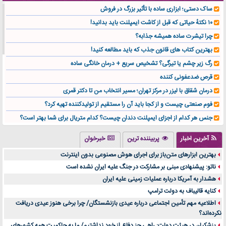
ساک دستی؛ ابزاری ساده با تأثیر بزرگ در فروش
۱۰ نکتهٔ حیاتی که قبل از کاشت ایمپلنت باید بدانید!
چرا تیشرت ساده همیشه جذابه؟
بهترین کتاب های قانون جذب که باید مطالعه کنید!
رگ زیر چشم یا تیرگی؟ تشخیص سریع + درمان خانگی ساده
قرص ضدعفونی کننده
درمان شقاق با لیزر در مرکز تهران؛ مسیر انتخاب من تا دکتر قمری
فوم صنعتی چیست و از کجا باید آن را مستقیم از تولیدکننده تهیه کرد؟
جنس هر کدام از اجزای ایمپلنت دندان چیست؟ کدام متریال برای شما بهتر است؟
تولید لیوان کاغذی یک کسب‌ و کار پر سود و رو‌ به‌ رشد در بازار ایران
آخرین اخبار
پربیننده ترین
خبرخوان
درد زانو بعد از تمرین با تردمیل؟ شاید مشکل از این انتخاب باشد
بهترین ابزارهای متن‌باز برای اجرای هوش مصنوعی بدون اینترنت
آینده موسیقی هم‌اکنون در اینجاست
ناتو: پیشنهادی مبنی بر مشارکت در جنگ علیه ایران نشده است
بهترین راه تبلیغات کلینیک زیبایی و افزایش مشتری کدام است؟
هشدار به آمریکا درباره عملیات زمینی علیه ایران
مقایسه قالب آسترا با وودمارت و فلت‌سام (فارسی)
کنایه قالیباف به دولت ترامپ
خرید سمعک کارکرده یا دست دوم | نکات مهم قبل از تصمیم‌گیری
اطلاعیه مهم تأمین اجتماعی درباره عیدی بازنشستگان/ چرا برخی هنوز عیدی دریافت
نکرده‌اند؟
خرید و فروش قطعات سرور دست دوم در ماهان شبکه ایرانیان
پزشکیان در هیئت دولت: راهی جز دفاع از خود نداشتیم/ ما به حاکمیت همه کشورهای