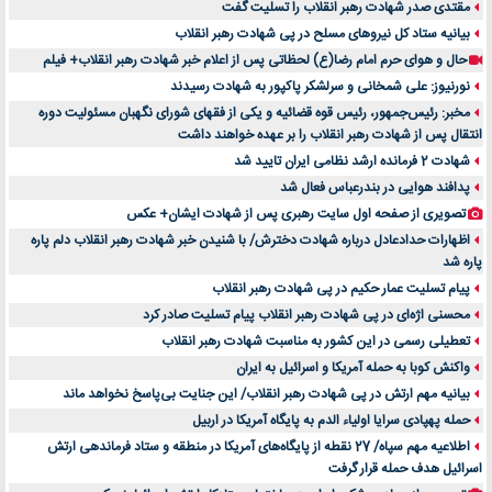
مقتدی صدر شهادت رهبر انقلاب را تسلیت گفت
بیانیه ستاد کل نیروهای مسلح در پی شهادت رهبر انقلاب
حال و هوای حرم امام رضا(ع) لحظاتی پس از اعلام خبر شهادت رهبر انقلاب+ فیلم
نورنیوز: علی شمخانی و سرلشکر پاکپور به شهادت رسیدند
مخبر: رئیس‌جمهور، رئیس قوه ‌قضائیه و یکی از فقهای شورای نگهبان مسئولیت دوره
انتقال پس ‌از شهادت رهبر انقلاب را بر عهده خواهند داشت
شهادت 2 فرمانده ارشد نظامی ایران تایید شد
پدافند هوایی در بندرعباس فعال شد
تصویری از صفحه اول سایت رهبری پس از شهادت ایشان+ عکس
اظهارات حدادعادل درباره شهادت دخترش/ با شنیدن خبر شهادت رهبر انقلاب دلم پاره
پاره شد
پیام تسلیت عمار حکیم در پی شهادت رهبر انقلاب
محسنی اژه‌ای در پی شهادت رهبر انقلاب پیام تسلیت صادر کرد
تعطیلی رسمی در این کشور به مناسبت شهادت رهبر انقلاب
واکنش کوبا به حمله آمریکا و اسرائیل به ایران
بیانیه مهم ارتش در پی شهادت رهبر انقلاب/ این جنایت بی‌پاسخ نخواهد ماند
حمله پهپادی سرایا اولیاء الدم به پایگاه آمریکا در اربیل
اطلاعیه مهم سپاه/ 27 نقطه از پایگاه‌های آمریکا در منطقه و ستاد فرماندهی ارتش
اسرائیل هدف حمله قرار گرفت