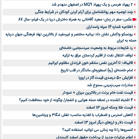
2 پهپاد هرمس و یک پهپاد MQ9 در اصفهان منهدم شد
چند توصیه مهم روانشناسان برای آرام کردن کودکان در شرایط جنگی
عکس؛ سفر در زمان؛ سعید آقاخانی به همراه دخترش دریا در یک فیلم؛ سال 87
اطلاعیه شماره 14 سپاه پاسداران
یونسکو واکنش نشان داد؛ بیانیه مختصر و غیرمفید از بالاترین نهاد فرهنگی جهان درباره
حمله به ایران
رد شایعات مربوط به وضعیت سیدمجتبی خامنه‌ای
توقف انتقال نفت از اقلیم کردستان عراق به ترکیه
قالیباف: تا آخرین نفس منتقم خون فرزندان مظلوم ایرانیم
امام خامنه‌ای (ره) اسطوره‌ای ماندگار در قلب تاریخ
افزایش 50 درصدی قیمت گاز در اروپا
صادرات سیب‌زمینی ممنوع شد
قیمت نفت خام برنت در بالاترین میزان + نمودار
4 اشتباه کشنده در لحظه حمله هوایی و انفجار/ چگونه از خود محافظت کنیم؟
قیمت طلا وسکه امروز 13 اسفند
کاهش استرس و اضطراب با تغذیه مناسب؛ نقش امگا3 و ویتامین‌ها
قیمت دلار و ارزهای دیگر امروز 13 اسفند
کنسروها را تا چه زمانی می توانید استفاده کنید؟
اعلام جزئیات جدید از پرداخت حقوق اسفند کارمندان