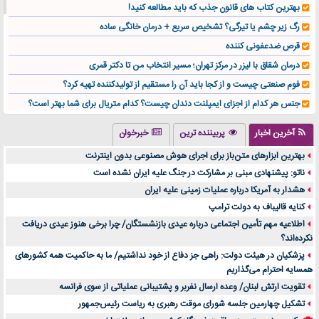
بهترین کتاب های قانون جذب که باید مطالعه کنید!
رگ زیر چشم یا تیرگی؟ تشخیص سریع + درمان خانگی ساده
قرص ضدعفونی کننده
درمان شقاق با لیزر در مرکز تهران؛ مسیر انتخاب من تا دکتر قمری
فوم صنعتی چیست و از کجا باید آن را مستقیم از تولیدکننده تهیه کرد؟
جنس هر کدام از اجزای ایمپلنت دندان چیست؟ کدام متریال برای شما بهتر است؟
تولید لیوان کاغذی یک کسب‌ و کار پر سود و رو‌ به‌ رشد در بازار ایران
آخرین اخبار
پربیننده ترین
خبرخوان
درد زانو بعد از تمرین با تردمیل؟ شاید مشکل از این انتخاب باشد
بهترین ابزارهای متن‌باز برای اجرای هوش مصنوعی بدون اینترنت
آینده موسیقی هم‌اکنون در اینجاست
ناتو: پیشنهادی مبنی بر مشارکت در جنگ علیه ایران نشده است
بهترین راه تبلیغات کلینیک زیبایی و افزایش مشتری کدام است؟
هشدار به آمریکا درباره عملیات زمینی علیه ایران
مقایسه قالب آسترا با وودمارت و فلت‌سام (فارسی)
کنایه قالیباف به دولت ترامپ
خرید سمعک کارکرده یا دست دوم | نکات مهم قبل از تصمیم‌گیری
اطلاعیه مهم تأمین اجتماعی درباره عیدی بازنشستگان/ چرا برخی هنوز عیدی دریافت
نکرده‌اند؟
خرید و فروش قطعات سرور دست دوم در ماهان شبکه ایرانیان
پزشکیان در هیئت دولت: راهی جز دفاع از خود نداشتیم/ ما به حاکمیت همه کشورهای
اهمیت انتخاب بهترین وکیل در سعادت آباد برای پرونده‌های حساس و کلان
همسایه احترام می‌گذاریم
۷ تاثیرات کامپیوتر در حوزه علوم زندگی و کاربردی
تقویت ارتش لبنان/ وعده ارسال نفربر و پشتیبانی عملیاتی از سوی فرانسه
لیفتراک صفر؛ راهنمای جامع خرید، قیمت و فروش در ایران
تشکیل چهارمین جلسه شورای موقت رهبری به ریاست رئیس‌جمهور
راهنمای جامع بهترین کفش ورزشی برای دویدن و استفاده روزمره | بررسی ۱۲ مدل برتر