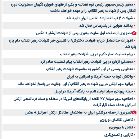
مخبر: رئیس‌جمهور، رئیس قوه ‌قضائیه و یکی از فقهای شورای نگهبان مسئولیت دوره
انتقال پس ‌از شهادت رهبر انقلاب را بر عهده خواهند داشت
شهادت 2 فرمانده ارشد نظامی ایران تایید شد
پدافند هوایی در بندرعباس فعال شد
تصویری از صفحه اول سایت رهبری پس از شهادت ایشان+ عکس
اظهارات حدادعادل درباره شهادت دخترش/ با شنیدن خبر شهادت رهبر انقلاب دلم پاره
پاره شد
پیام تسلیت عمار حکیم در پی شهادت رهبر انقلاب
محسنی اژه‌ای در پی شهادت رهبر انقلاب پیام تسلیت صادر کرد
تعطیلی رسمی در این کشور به مناسبت شهادت رهبر انقلاب
واکنش کوبا به حمله آمریکا و اسرائیل به ایران
بیانیه مهم ارتش در پی شهادت رهبر انقلاب/ این جنایت بی‌پاسخ نخواهد ماند
حمله پهپادی سرایا اولیاء الدم به پایگاه آمریکا در اربیل
اطلاعیه مهم سپاه/ 27 نقطه از پایگاه‌های آمریکا در منطقه و ستاد فرماندهی ارتش
اسرائیل هدف حمله قرار گرفت
تصویری از حمله موشکی ایران به ساختمان ستادکل ارتش اسرائیل+ عکس
کاهش تقاضای نوروزی
تقابل با بهره‌وری
کارآیی و تصدی‌گری