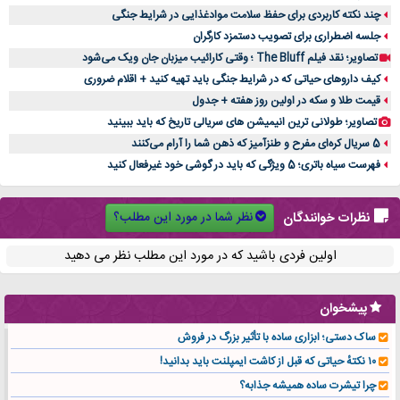
چند نکته کاربردی برای حفظ سلامت موادغذایی در شرایط جنگی
جلسه اضطراری برای تصویب دستمزد کارگران
تصاویر؛ نقد فیلم The Bluff ؛ وقتی کارائیب میزبان جان ویک می‌شود
کیف داروهای حیاتی که در شرایط جنگی باید تهیه کنید + اقلام ضروری
قیمت طلا و سکه در اولین روز هفته + جدول
تصاویر؛ طولانی ترین انیمیشن های سریالی تاریخ که باید ببینید
5 سریال کره‌ای مفرح و طنزآمیز که ذهن شما را آرام می‌کنند
فهرست سیاه باتری؛ 5 ویژگی که باید در گوشی خود غیرفعال کنید
نظر شما در مورد این مطلب؟
نظرات خوانندگان
اولین فردی باشید که در مورد این مطلب نظر می دهید
پیشخوان
ساک دستی؛ ابزاری ساده با تأثیر بزرگ در فروش
۱۰ نکتهٔ حیاتی که قبل از کاشت ایمپلنت باید بدانید!
چرا تیشرت ساده همیشه جذابه؟