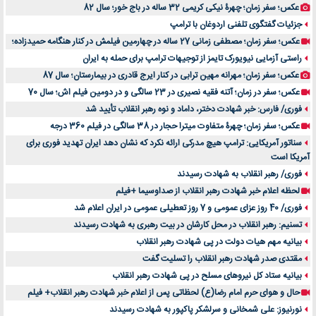
عکس؛ سفر زمان؛ چهرۀ نیکی کریمی 32 ساله در باج خور؛ سال 82
جزئیات گفتگوی تلفنی اردوغان با ترامپ
عکس؛ سفر زمان؛ مصطفی زمانی 27 ساله در چهارمین فیلمش در کنار هنگامه حمیدزاده؛
راستی آزمایی نیویورک تایمز از توجیهات ترامپ برای حمله به ایران
عکس؛ سفر زمان؛ مهرانه مهین ترابی در کنار ایرج قادری در بیمارستان؛ سال 87
عکس؛ سفر در زمان؛ آتنه فقیه نصیری در 23 سالگی و در دومین فیلم اش؛ سال 70
فوری/ فارس: خبر شهادت دختر، داماد و نوه رهبر انقلاب تأیید شد
عکس؛ سفر زمان؛ چهرۀ متفاوت میترا حجار در 38 سالگی در فیلم 360 درجه
سناتور آمریکایی: ترامپ هیچ مدرکی ارائه نکرد که نشان دهد ایران تهدید فوری برای
آمریکا است
فوری/ رهبر انقلاب به شهادت رسیدند
لحظه اعلام خبر شهادت رهبر انقلاب از صداوسیما +فیلم
فوری/ 40 روز عزای عمومی و 7 روز تعطیلی عمومی در ایران اعلام شد
تسنیم: رهبر انقلاب در محل کارشان در بیت رهبری به شهادت رسیدند
بیانیه مهم هیات دولت در پی شهادت رهبر انقلاب
مقتدی صدر شهادت رهبر انقلاب را تسلیت گفت
بیانیه ستاد کل نیروهای مسلح در پی شهادت رهبر انقلاب
حال و هوای حرم امام رضا(ع) لحظاتی پس از اعلام خبر شهادت رهبر انقلاب+ فیلم
نورنیوز: علی شمخانی و سرلشکر پاکپور به شهادت رسیدند