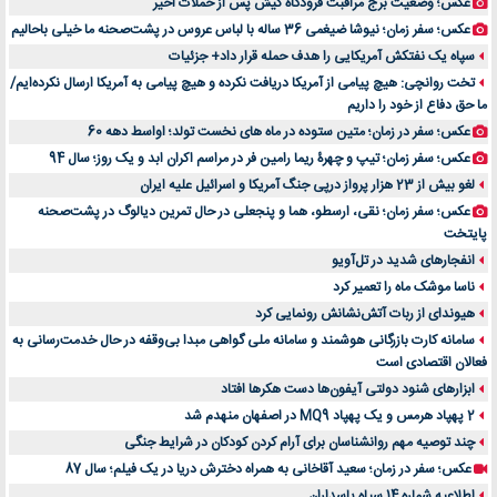
عکس؛ وضعیت برج مراقبت فرودگاه کیش پس از حملات اخیر
عکس؛ سفر زمان؛ نیوشا ضیغمی 36 ساله با لباس عروس در پشت‌صحنه ما خیلی باحالیم
سپاه یک نفتکش آمریکایی را هدف حمله قرار داد+ جزئیات
تخت روانچی: هیچ پیامی از آمریکا دریافت نکرده و هیچ پیامی به آمریکا ارسال نکرده‌ایم/
ما حق دفاع از خود را داریم
عکس؛ سفر در زمان؛ متین ستوده در ماه های نخست تولد؛ اواسط دهه 60
عکس؛ سفر زمان؛ تیپ و چهرۀ ریما رامین فر در مراسم اکران ابد و یک روز؛ سال 94
لغو بیش از 23 هزار پرواز درپی جنگ آمریکا و اسرائیل علیه ایران
عکس؛ سفر زمان؛ نقی، ارسطو، هما و پنجعلی در حال تمرین دیالوگ در پشت‌صحنه
پایتخت
انفجارهای شدید در تل‌آویو
ناسا موشک ماه را تعمیر کرد
هیوندای از ربات آتش‌نشانش رونمایی کرد
سامانه کارت بازرگانی هوشمند و سامانه ملی گواهی مبدا بی‌وقفه در حال خدمت‌رسانی به
فعالان اقتصادی است
ابزارهای شنود دولتی آیفون‌ها دست هکرها افتاد
2 پهپاد هرمس و یک پهپاد MQ9 در اصفهان منهدم شد
چند توصیه مهم روانشناسان برای آرام کردن کودکان در شرایط جنگی
عکس؛ سفر در زمان؛ سعید آقاخانی به همراه دخترش دریا در یک فیلم؛ سال 87
اطلاعیه شماره 14 سپاه پاسداران