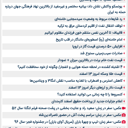
یونسکو واکنش نشان داد؛ بیانیه مختصر و غیرمفید از بالاترین نهاد فرهنگی جهان درباره
حمله به ایران
رد شایعات مربوط به وضعیت سیدمجتبی خامنه‌ای
توقف انتقال نفت از اقلیم کردستان عراق به ترکیه
قالیباف: تا آخرین نفس منتقم خون فرزندان مظلوم ایرانیم
امام خامنه‌ای (ره) اسطوره‌ای ماندگار در قلب تاریخ
افزایش 50 درصدی قیمت گاز در اروپا
صادرات سیب‌زمینی ممنوع شد
قیمت نفت خام برنت در بالاترین میزان + نمودار
4 اشتباه کشنده در لحظه حمله هوایی و انفجار/ چگونه از خود محافظت کنیم؟
قیمت طلا وسکه امروز 13 اسفند
کاهش استرس و اضطراب با تغذیه مناسب؛ نقش امگا3 و ویتامین‌ها
قیمت دلار و ارزهای دیگر امروز 13 اسفند
کنسروها را تا چه زمانی می توانید استفاده کنید؟
اعلام جزئیات جدید از پرداخت حقوق اسفند کارمندان
عکس؛ سفر در زمان؛ سعید راد و عنایت بخشی در پشت صحنه فیلم تنگنا؛ سال 52
عکس؛ سفر در زمان؛ مراسم پخت آش در حضور ناصرالدین‌شاه
عکس؛ سفر زمان؛ تیپ و چهرۀ باران (سریال آوای باران) در جشنواره فجر؛ سال 96