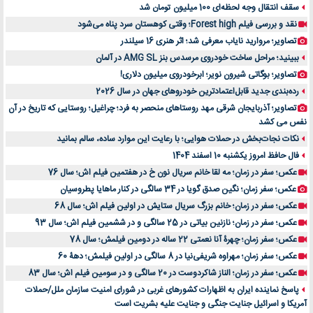
سقف انتقال وجه لحظه‌ای 100 میلیون تومان شد
نقد و بررسی فیلم Forest high؛ وقتی کوهستان سرد پناه می‌شود
تصاویر؛ مروارید نایاب معرفی شد؛ اثر هنری 16 سیلندر
ببینید؛ مراحل ساخت خودروی مرسدس بنز AMG SL در آلمان
تصاویر؛ بوگاتی شیرون نویر؛ ابرخودروی میلیون دلاری!
رده‌بندی جدید قابل‌اعتمادترین خودروهای جهان در سال 2026
تصاویر؛ آذربایجان شرقی مهد روستاهای منحصر به فرد؛ چراغیل؛ روستایی که تاریخ در آن
نفس می کشد
نکات نجات‌بخش در حملات هوایی؛ با رعایت این موارد ساده، سالم بمانید
فال حافظ امروز یکشنبه 10 اسفند 1404
عکس؛ سفر در زمان؛ مه لقا خانم سریال نون خ در هفتمین فیلم اش؛ سال 76
عکس؛ سفر زمان؛ نگین صدق گویا در 34 سالگی در کنار ماهایا پطروسیان
عکس؛ سفر در زمان؛ خانم بزرگ سریال ستایش در اولین فیلم اش؛ سال 68
عکس؛ سفر در زمان؛ نازنین بیاتی در 25 سالگی و در ششمین فیلم اش؛ سال 93
عکس؛ سفر زمان؛ چهرۀ آنا نعمتی 22 ساله در دومین فیلمش؛ سال 78
عکس؛ سفر زمان؛ مهراوه شریفی‌نیا در 8 سالگی در اولین فیلمش؛ دهۀ 60
عکس؛ سفر در زمان؛ الناز شاکردوست در 20 سالگی و در سومین فیلم اش؛ سال 83
پاسخ نماینده ایران به اظهارات کشورهای غربی در شورای امنیت سازمان ملل/حملات
آمریکا و اسرائیل جنایت جنگی و جنایت علیه بشریت است