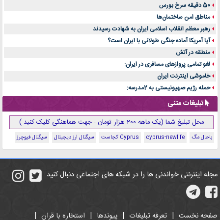
50 دقیقه سرخ بورس
مناطق امن ساختمان‌ها
رهبر معظم انقلاب اسلامی ایران به شهادت رسیدند
آیا آمریکا آماده جنگی طولانی با ایران است؟
منطقه در آتش
لغو تمامی پروازهای مسافری در ایران:
خاموشی اینترنت ایران
حمله رژیم صهیونیستی به 2مدرسه:
تبلیغات متنی
محل تبلیغ شما (یک ماهه 200 هزار تومان - جهت هماهنگی کلیک کنید )
باحال مگ
cyprus-newlife
Cyprus کجاست
سیگنال ارز دیجیتال
سیگنال فیوچرز
مجله اینترنتی خواندنی ها را در شبکه های اجتماعی دنبال کنید
صفحه نخست
|
تعرفه تبلیغات
|
پیوندها
|
استخاره با قران
|