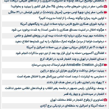
متخصص توضیح می‌دهد چگونه 5 الکترولیت ضروری را از غذاهای طبیعی دریافت کنید
عکس؛ سفر در زمان؛ خبرهای جالب رمضان 45 سال قبل کشور را ببینید و بخوانید!
عکس؛ سفر زمان؛ چهرۀ اوس موسی (سریال پایتخت) در اولین فیلمش در 31 سالگی
اولین خرید رمزارز؛ چگونه ریسک را از ابتدا مدیریت کنیم؟
بیانیه شورای همکاری خلیج فارس درباره حملات ایران به پایگاههای آمریکا
هرگونه اخلال در امنیت مصداق همکاری با دشمن است/ به شدت برخورد می شود
بخشنامه مهم بیمه مرکزی درباره ارئه خدمات بیمه ای در روزهای تعطیل و خاص
درخواست فراجا از مردم/ هرگونه تحرک مشکوک را به این شماره‌ها اطلاع دهید
شهادت 4 نفر از کارکنان مرزبانی مهران در پی حملات اسرائیل و آمریکا
افشاگری آکسیوس؛ حمله به ایران قرار بود بعد از دور دوم مذاکرات انجام شود
صدای انفجار در تهران و چند انفجار شدید در اطراف کرج
کارگردان Annabelle: Creation فیلم ترسناک جدیدی می‌سازد
ببینید؛ مراحل برداشت و فرآوری هزاران تن برنج در ژاپن
دسترسی به اینترنت 1 درصد است؛ تماس بین‌الملل هم با اختلال همراه است
2 پهپاد بندر تجاری دقم را در عمان هدف قرار دادند
یوسف پزشکیان: رئیس جمهور در جلسه رهبر انقلاب و فرماندهان نظامی حضور نداشت
انفجار در سیدخندان و چهار راه قصر
تصاویری از وقوع انفجار در نقاط مختلف تهران
حمله آمریکا و اسرائیل به منطقه‌ای در نزدیکی برج آزادی