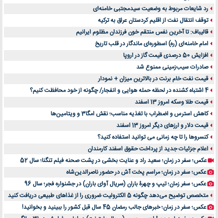
رد شایعات مربوط به وضعیت سیدمجتبی خامنه‌ای
توقف انتقال نفت از اقلیم کردستان عراق به ترکیه
قالیباف: تا آخرین نفس منتقم خون فرزندان مظلوم ایرانیم
امام خامنه‌ای (ره) اسطوره‌ای ماندگار در قلب تاریخ
افزایش 50 درصدی قیمت گاز در اروپا
صادرات سیب‌زمینی ممنوع شد
قیمت نفت خام برنت در بالاترین میزان + نمودار
4 اشتباه کشنده در لحظه حمله هوایی و انفجار/ چگونه از خود محافظت کنیم؟
قیمت طلا وسکه امروز 13 اسفند
کاهش استرس و اضطراب با تغذیه مناسب؛ نقش امگا3 و ویتامین‌ها
قیمت دلار و ارزهای دیگر امروز 13 اسفند
کنسروها را تا چه زمانی می توانید استفاده کنید؟
اعلام جزئیات جدید از پرداخت حقوق اسفند کارمندان
عکس؛ سفر در زمان؛ سعید راد و عنایت بخشی در پشت صحنه فیلم تنگنا؛ سال 52
عکس؛ سفر در زمان؛ مراسم پخت آش در حضور ناصرالدین‌شاه
عکس؛ سفر زمان؛ تیپ و چهرۀ باران (سریال آوای باران) در جشنواره فجر؛ سال 96
متخصص توضیح می‌دهد چگونه 5 الکترولیت ضروری را از غذاهای طبیعی دریافت کنید
عکس؛ سفر در زمان؛ خبرهای جالب رمضان 45 سال قبل کشور را ببینید و بخوانید!