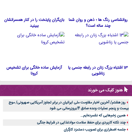
روانشناسی رنگ ها ؛ ذهن و روان شما
بازیگران پایتخت را در کنار همسرانشان
چند ساله است؟
ببینید
13 اشتباه بزرگ زنان در رابطه جنسی یا
آزمایش ساده خانگی برای تشخیص
زناشویی
کرونا
هنوز کلیک می خورند
روز هشتم/ آخرین اخبار مقاومت ملی ایرانیان در برابر تجاوز آمریکایی صهیونی/ موج
بیست و پنجم عملیات وعده صادق 4/بروزرسانی می شود
همین زخم‌هایی که نشمرده‌ایم...
چند نکته کاربردی برای حفظ سلامت موادغذایی در شرایط جنگی
جلسه اضطراری برای تصویب دستمزد کارگران