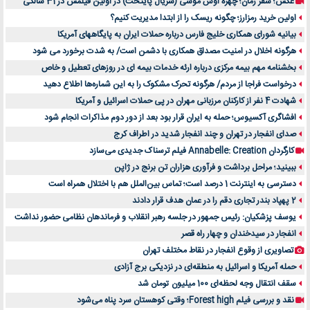
عکس؛ سفر زمان؛ چهرۀ اوس موسی (سریال پایتخت) در اولین فیلمش در 31 سالگی
اولین خرید رمزارز؛ چگونه ریسک را از ابتدا مدیریت کنیم؟
بیانیه شورای همکاری خلیج فارس درباره حملات ایران به پایگاههای آمریکا
هرگونه اخلال در امنیت مصداق همکاری با دشمن است/ به شدت برخورد می شود
بخشنامه مهم بیمه مرکزی درباره ارئه خدمات بیمه ای در روزهای تعطیل و خاص
درخواست فراجا از مردم/ هرگونه تحرک مشکوک را به این شماره‌ها اطلاع دهید
شهادت 4 نفر از کارکنان مرزبانی مهران در پی حملات اسرائیل و آمریکا
افشاگری آکسیوس؛ حمله به ایران قرار بود بعد از دور دوم مذاکرات انجام شود
صدای انفجار در تهران و چند انفجار شدید در اطراف کرج
کارگردان Annabelle: Creation فیلم ترسناک جدیدی می‌سازد
ببینید؛ مراحل برداشت و فرآوری هزاران تن برنج در ژاپن
دسترسی به اینترنت 1 درصد است؛ تماس بین‌الملل هم با اختلال همراه است
2 پهپاد بندر تجاری دقم را در عمان هدف قرار دادند
یوسف پزشکیان: رئیس جمهور در جلسه رهبر انقلاب و فرماندهان نظامی حضور نداشت
انفجار در سیدخندان و چهار راه قصر
تصاویری از وقوع انفجار در نقاط مختلف تهران
حمله آمریکا و اسرائیل به منطقه‌ای در نزدیکی برج آزادی
سقف انتقال وجه لحظه‌ای 100 میلیون تومان شد
نقد و بررسی فیلم Forest high؛ وقتی کوهستان سرد پناه می‌شود