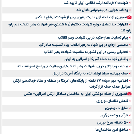
شهادت 2 فرمانده ارشد نظامی ایران تایید شد
پدافند هوایی در بندرعباس فعال شد
تصویری از صفحه اول سایت رهبری پس از شهادت ایشان+ عکس
اظهارات حدادعادل درباره شهادت دخترش/ با شنیدن خبر شهادت رهبر انقلاب دلم پاره
پاره شد
پیام تسلیت عمار حکیم در پی شهادت رهبر انقلاب
محسنی اژه‌ای در پی شهادت رهبر انقلاب پیام تسلیت صادر کرد
تعطیلی رسمی در این کشور به مناسبت شهادت رهبر انقلاب
واکنش کوبا به حمله آمریکا و اسرائیل به ایران
بیانیه مهم ارتش در پی شهادت رهبر انقلاب/ این جنایت بی‌پاسخ نخواهد ماند
حمله پهپادی سرایا اولیاء الدم به پایگاه آمریکا در اربیل
اطلاعیه مهم سپاه/ 27 نقطه از پایگاه‌های آمریکا در منطقه و ستاد فرماندهی ارتش
اسرائیل هدف حمله قرار گرفت
تصویری از حمله موشکی ایران به ساختمان ستادکل ارتش اسرائیل+ عکس
کاهش تقاضای نوروزی
تقابل با بهره‌وری
کارآیی و تصدی‌گری
50 دقیقه سرخ بورس
مناطق امن ساختمان‌ها