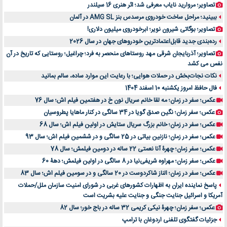
تصاویر؛ مروارید نایاب معرفی شد؛ اثر هنری 16 سیلندر
ببینید؛ مراحل ساخت خودروی مرسدس بنز AMG SL در آلمان
تصاویر؛ بوگاتی شیرون نویر؛ ابرخودروی میلیون دلاری!
رده‌بندی جدید قابل‌اعتمادترین خودروهای جهان در سال 2026
تصاویر؛ آذربایجان شرقی مهد روستاهای منحصر به فرد؛ چراغیل؛ روستایی که تاریخ در آن
نفس می کشد
نکات نجات‌بخش در حملات هوایی؛ با رعایت این موارد ساده، سالم بمانید
فال حافظ امروز یکشنبه 10 اسفند 1404
عکس؛ سفر در زمان؛ مه لقا خانم سریال نون خ در هفتمین فیلم اش؛ سال 76
عکس؛ سفر زمان؛ نگین صدق گویا در 34 سالگی در کنار ماهایا پطروسیان
عکس؛ سفر در زمان؛ خانم بزرگ سریال ستایش در اولین فیلم اش؛ سال 68
عکس؛ سفر در زمان؛ نازنین بیاتی در 25 سالگی و در ششمین فیلم اش؛ سال 93
عکس؛ سفر زمان؛ چهرۀ آنا نعمتی 22 ساله در دومین فیلمش؛ سال 78
عکس؛ سفر زمان؛ مهراوه شریفی‌نیا در 8 سالگی در اولین فیلمش؛ دهۀ 60
عکس؛ سفر در زمان؛ الناز شاکردوست در 20 سالگی و در سومین فیلم اش؛ سال 83
پاسخ نماینده ایران به اظهارات کشورهای غربی در شورای امنیت سازمان ملل/حملات
آمریکا و اسرائیل جنایت جنگی و جنایت علیه بشریت است
عکس؛ سفر زمان؛ چهرۀ نیکی کریمی 32 ساله در باج خور؛ سال 82
جزئیات گفتگوی تلفنی اردوغان با ترامپ