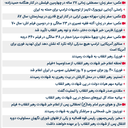
عکس؛ سفر زمان؛ مصطفی زمانی 27 ساله در چهارمین فیلمش در کنار هنگامه حمیدزاده؛
راستی آزمایی نیویورک تایمز از توجیهات ترامپ برای حمله به ایران
عکس؛ سفر زمان؛ مهرانه مهین ترابی در کنار ایرج قادری در بیمارستان؛ سال 87
عکس؛ سفر در زمان؛ آتنه فقیه نصیری در 23 سالگی و در دومین فیلم اش؛ سال 70
فوری/ فارس: خبر شهادت دختر، داماد و نوه رهبر انقلاب تأیید شد
عکس؛ سفر زمان؛ چهرۀ متفاوت میترا حجار در 38 سالگی در فیلم 360 درجه
سناتور آمریکایی: ترامپ هیچ مدرکی ارائه نکرد که نشان دهد ایران تهدید فوری برای
آمریکا است
فوری/ رهبر انقلاب به شهادت رسیدند
لحظه اعلام خبر شهادت رهبر انقلاب از صداوسیما +فیلم
فوری/ 40 روز عزای عمومی و 7 روز تعطیلی عمومی در ایران اعلام شد
تسنیم: رهبر انقلاب در محل کارشان در بیت رهبری به شهادت رسیدند
بیانیه مهم هیات دولت در پی شهادت رهبر انقلاب
مقتدی صدر شهادت رهبر انقلاب را تسلیت گفت
بیانیه ستاد کل نیروهای مسلح در پی شهادت رهبر انقلاب
حال و هوای حرم امام رضا(ع) لحظاتی پس از اعلام خبر شهادت رهبر انقلاب+ فیلم
نورنیوز: علی شمخانی و سرلشکر پاکپور به شهادت رسیدند
مخبر: رئیس‌جمهور، رئیس قوه ‌قضائیه و یکی از فقهای شورای نگهبان مسئولیت دوره
انتقال پس ‌از شهادت رهبر انقلاب را بر عهده خواهند داشت