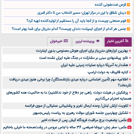
قرص ضدعفونی کننده
درمان شقاق با لیزر در مرکز تهران؛ مسیر انتخاب من تا دکتر قمری
فوم صنعتی چیست و از کجا باید آن را مستقیم از تولیدکننده تهیه کرد؟
جنس هر کدام از اجزای ایمپلنت دندان چیست؟ کدام متریال برای شما بهتر است؟
تولید لیوان کاغذی یک کسب‌ و کار پر سود و رو‌ به‌ رشد در بازار ایران
آخرین اخبار
پربیننده ترین
خبرخوان
درد زانو بعد از تمرین با تردمیل؟ شاید مشکل از این انتخاب باشد
بهترین ابزارهای متن‌باز برای اجرای هوش مصنوعی بدون اینترنت
آینده موسیقی هم‌اکنون در اینجاست
ناتو: پیشنهادی مبنی بر مشارکت در جنگ علیه ایران نشده است
بهترین راه تبلیغات کلینیک زیبایی و افزایش مشتری کدام است؟
هشدار به آمریکا درباره عملیات زمینی علیه ایران
مقایسه قالب آسترا با وودمارت و فلت‌سام (فارسی)
کنایه قالیباف به دولت ترامپ
خرید سمعک کارکرده یا دست دوم | نکات مهم قبل از تصمیم‌گیری
اطلاعیه مهم تأمین اجتماعی درباره عیدی بازنشستگان/ چرا برخی هنوز عیدی دریافت
نکرده‌اند؟
خرید و فروش قطعات سرور دست دوم در ماهان شبکه ایرانیان
پزشکیان در هیئت دولت: راهی جز دفاع از خود نداشتیم/ ما به حاکمیت همه کشورهای
اهمیت انتخاب بهترین وکیل در سعادت آباد برای پرونده‌های حساس و کلان
همسایه احترام می‌گذاریم
۷ تاثیرات کامپیوتر در حوزه علوم زندگی و کاربردی
تقویت ارتش لبنان/ وعده ارسال نفربر و پشتیبانی عملیاتی از سوی فرانسه
لیفتراک صفر؛ راهنمای جامع خرید، قیمت و فروش در ایران
تشکیل چهارمین جلسه شورای موقت رهبری به ریاست رئیس‌جمهور
راهنمای جامع بهترین کفش ورزشی برای دویدن و استفاده روزمره | بررسی ۱۲ مدل برتر
عکس؛ وضعیت برج مراقبت فرودگاه کیش پس از حملات اخیر
عکس؛ سفر زمان؛ نیوشا ضیغمی 36 ساله با لباس عروس در پشت‌صحنه ما خیلی باحالیم