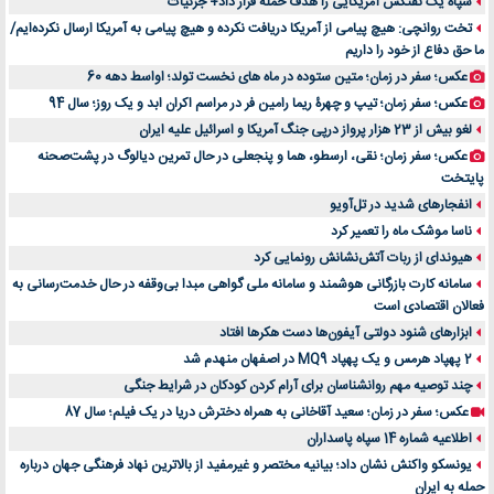
سپاه یک نفتکش آمریکایی را هدف حمله قرار داد+ جزئیات
تخت روانچی: هیچ پیامی از آمریکا دریافت نکرده و هیچ پیامی به آمریکا ارسال نکرده‌ایم/
ما حق دفاع از خود را داریم
عکس؛ سفر در زمان؛ متین ستوده در ماه های نخست تولد؛ اواسط دهه 60
عکس؛ سفر زمان؛ تیپ و چهرۀ ریما رامین فر در مراسم اکران ابد و یک روز؛ سال 94
لغو بیش از 23 هزار پرواز درپی جنگ آمریکا و اسرائیل علیه ایران
عکس؛ سفر زمان؛ نقی، ارسطو، هما و پنجعلی در حال تمرین دیالوگ در پشت‌صحنه
پایتخت
انفجارهای شدید در تل‌آویو
ناسا موشک ماه را تعمیر کرد
هیوندای از ربات آتش‌نشانش رونمایی کرد
سامانه کارت بازرگانی هوشمند و سامانه ملی گواهی مبدا بی‌وقفه در حال خدمت‌رسانی به
فعالان اقتصادی است
ابزارهای شنود دولتی آیفون‌ها دست هکرها افتاد
2 پهپاد هرمس و یک پهپاد MQ9 در اصفهان منهدم شد
چند توصیه مهم روانشناسان برای آرام کردن کودکان در شرایط جنگی
عکس؛ سفر در زمان؛ سعید آقاخانی به همراه دخترش دریا در یک فیلم؛ سال 87
اطلاعیه شماره 14 سپاه پاسداران
یونسکو واکنش نشان داد؛ بیانیه مختصر و غیرمفید از بالاترین نهاد فرهنگی جهان درباره
حمله به ایران