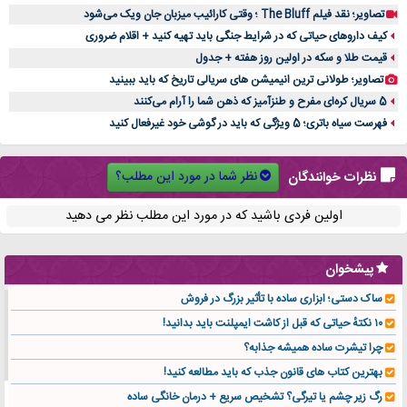
تصاویر؛ نقد فیلم The Bluff ؛ وقتی کارائیب میزبان جان ویک می‌شود
کیف داروهای حیاتی که در شرایط جنگی باید تهیه کنید + اقلام ضروری
قیمت طلا و سکه در اولین روز هفته + جدول
تصاویر؛ طولانی ترین انیمیشن های سریالی تاریخ که باید ببینید
5 سریال کره‌ای مفرح و طنزآمیز که ذهن شما را آرام می‌کنند
فهرست سیاه باتری؛ 5 ویژگی که باید در گوشی خود غیرفعال کنید
نظر شما در مورد این مطلب؟
نظرات خوانندگان
اولین فردی باشید که در مورد این مطلب نظر می دهید
پیشخوان
ساک دستی؛ ابزاری ساده با تأثیر بزرگ در فروش
۱۰ نکتهٔ حیاتی که قبل از کاشت ایمپلنت باید بدانید!
چرا تیشرت ساده همیشه جذابه؟
بهترین کتاب های قانون جذب که باید مطالعه کنید!
رگ زیر چشم یا تیرگی؟ تشخیص سریع + درمان خانگی ساده