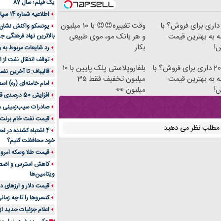
یک فیلم؛ سال 87
اطلاعیه شماره 14 سپاه پاسداران
 داری برای فروش؟ با
وقت تغییره😍😍 با 10 میلیون
یونسکو واکنش نشان دا
ه به بهترین قیمت
و هر بانک مو، موی طبیعی
بالاترین نهاد فرهنگی جه
!
بکار
رد شایعات مربوط به
توقف انتقال نفت از اق
پژو 206 داری برای فروش؟ با
بلفاروپلاستی پلک پایین با ۱۰
قالیباف: تا آخرین نف
ه به بهترین قیمت
میلیون تخفیف فقط 3۵
امام خامنه‌ای (ره) اس
!
میلیون 👀
افزایش 50 درصدی قیمت گاز در اروپا
صادرات سیب‌زمینی 
قیمت نفت خام برنت در
ن مطلب نظر می دهید
4 اشتباه کشنده در ل
خود محافظت کنیم؟
قیمت طلا وسکه امروز 13 اسفن
ویتامین‌ها
قیمت دلار و ارزهای دیگر امر
کنسروها را تا چه زمان
اعلام جزئیات جدید ا