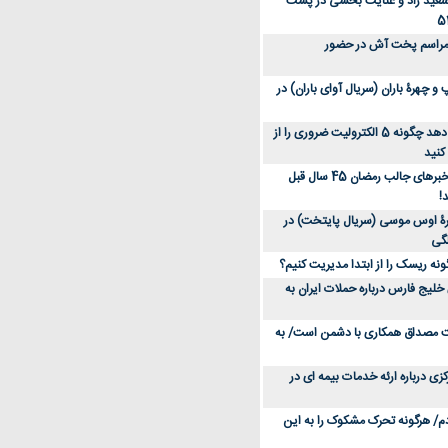
سعید راد و عنایت بخشی در پشت
 مراسم پخت آش در حضور
 چهرۀ باران (سریال آوای باران) در
متخصص توضیح می‌دهد چگونه 5 الکترولیت ضروری را از
کنید
عکس؛ سفر در زمان؛ خبرهای جالب رمضان 45 سال قبل
!
ۀ اوس موسی (سریال پایتخت) در
ونه ریسک را از ابتدا مدیریت کنیم؟
خلیج فارس درباره حملات ایران به
یت مصداق همکاری با دشمن است/ به
زی درباره ارئه خدمات بیمه ای در
دم/ هرگونه تحرک مشکوک را به این