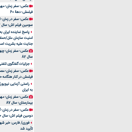
فیلمش؛ دهۀ 60
سومین فیلم اش؛ سال 83
پاسخ نماینده ایران ب
امنیت سازمان ملل/حملا
جنایت علیه بشریت اس
سال 82
جزئیات گفتگوی تلفنی 
فیلمش در کنار هنگامه ح
راستی آزمایی نیویورک
به ایران
عکس؛ سفر زمان؛ مهران
بیمارستان؛ سال 87
دومین فیلم اش؛ سال 70
فوری/ فارس: خبر شهاد
تأیید شد