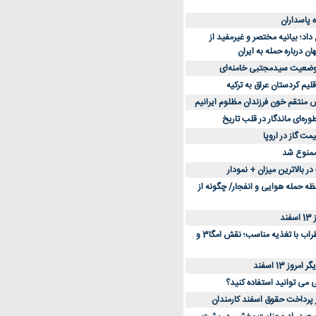
د؛ بیانیه مختصر و غیرمفید از
ان درباره حمله به ایران
 وضعیت سیدمجتبی خامنه‌ای
لیم کردستان عراق به ترکیه
س منتقم خون فرزندان مظلوم ایرانیم
طوره‌ای ماندگار در قلب تاریخ
ممنوع شد
 بالاترین میزان + نمودار
حظه حمله هوایی و انفجار/ چگونه از
د
کاهش استرس و اضطراب با تغذیه مناسب؛ نقش امگا3 و
وز 13 اسفند
ی می توانید استفاده کنید؟
ز پرداخت حقوق اسفند کارمندان