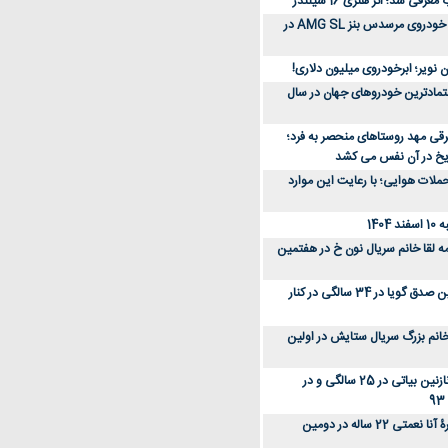
رفی شد؛ اثر هنری 16 سیلندر
ببینید؛ مراحل ساخت خودروی مرسدس بنز AMG SL در
 نویر؛ ابرخودروی میلیون دلاری!
عتمادترین خودروهای جهان در سال
رقی مهد روستاهای منحصر به فرد؛
ریخ در آن نفس می کشد
لات هوایی؛ با رعایت این موارد
140
ه لقا خانم سریال نون خ در هفتمین
عکس؛ سفر زمان؛ نگین صدق گویا در 34 سالگی در کنار
انم بزرگ سریال ستایش در اولین
عکس؛ سفر در زمان؛ نازنین بیاتی در 25 سالگی و در
عکس؛ سفر زمان؛ چهرۀ آنا نعمتی 22 ساله در دومین