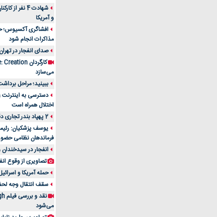
شهادت 4 نفر از
و آمریکا
افشاگری آکسیوس؛ حمله
مذاکرات انجام شود
صدای انفجار در تهران
می‌سازد
ببینید؛ مراحل برداشت
اختلال همراه است
2 پهپاد بندر تجاری دقم را در عمان هدف قرار دادند
یوسف پزشکیان: رئیس 
فرماندهان نظامی حضو
انفجار در سیدخندان و
تصاویری از وقوع انف
حمله آمریکا و اسرائیل
سقف انتقال وجه لحظه‌ای 100 میلیون 
می‌شود