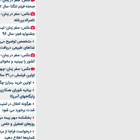
عکس؛ سفر در زمان؛ 
صحنه فیلم تنگنا؛ سال 52
عکس؛ سفر در زمان؛
ناصرالدین‌شاه
عکس؛ سفر زمان؛ تیپ و
جشنواره فجر؛ سال 96
غذاهای طبیعی دریافت 
کشور را ببینید و بخوانید
عکس؛ سفر زمان؛ چهر
اولین فیلمش در 31 سالگی
اولین خرید رمزارز؛ چگ
بیانیه شورای همکاری 
پایگاههای آمریکا
هرگونه اخلال در امن
شدت برخورد می شود
بخشنامه مهم بیمه مرک
روزهای تعطیل و خاص
درخواست فراجا از مر
شماره‌ها اطلاع دهید