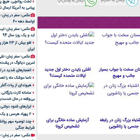
تخت روانچی: هیچ پیا
پیامی به آمریکا ارسال نک
راهنمای جامع بهتری
روزمره | بررسی ۱۲ مدل برتر
عکس؛ سفر در زمان؛ 
اواسط دهه 60
عکس؛ سفر زمان؛ تیپ 
ابد و یک روز؛ سال 94
لغو بیش 
ایران
عکس؛ سفر زمان؛ نقی
تمرین دیالوگ در پشت‌
ان سخت با جواب بسیار
اشلی بایدن دختر اول جدید
انفجارهای شدید در تل
جالب و مهیج
ایالات متحده كيست؟
ناسا موشک ماه را تعمی
هیوندای از ربات آتش
سامانه کارت بازرگانی
بی‌وقفه در حال خدمت‌ر
ابزارهای شنود دولتی 
2 پهپاد هرمس و یک پهپاد MQ9 در اصفهان منهدم شد
 اشتباه بزرگ زنان در رابطه
آزمایش ساده خانگی برای
چند توصیه مهم روانشن
جنسی یا زناشویی
تشخیص کرونا
شرایط جنگی
عکس؛ سفر در زمان؛ س