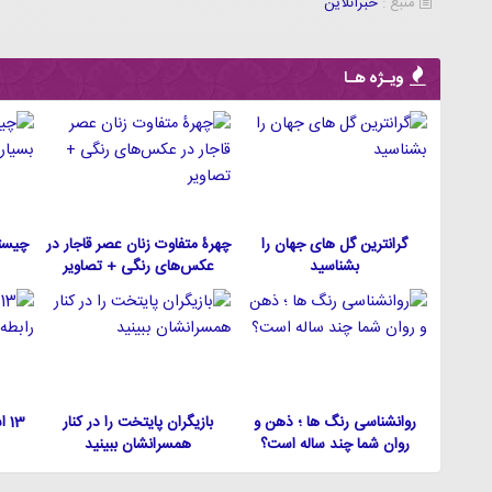
منبع :
خبرآنلاین
ویـژه هـا
گرانترین گل های جهان را
چهرۀ متفاوت زنان عصر قاجار در
چیست
بشناسید
عکس‌های رنگی + تصاویر
روانشناسی رنگ ها ؛ ذهن و
بازیگران پایتخت را در کنار
13
روان شما چند ساله است؟
همسرانشان ببینید