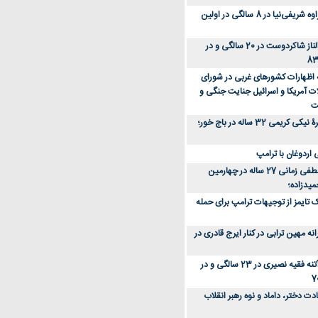
عکس؛ سفر زمان؛ مهراوه شریفی‌نیا در 8 سالگی در اولین
عکس؛ سفر در زمان؛ الناز شاکردوست در 20 سالگی و در
ه اظهارات کشورهای غربی در شورای
ت آمریکا و اسرائیل جنایت جنگی و
ت
عکس؛ سفر زمان؛ چهرۀ نیکی کریمی 32 ساله در باج خور؛
اردوغان با ترامپ
عکس؛ سفر زمان؛ مصطفی زمانی 27 ساله در چهارمین
میدزاده؛
 تایمز از توجیهات ترامپ برای حمله
ه مهین ترابی در کنار ایرج قادری در
عکس؛ سفر در زمان؛ آتنه فقیه نصیری در 23 سالگی و در
ت دختر، داماد و نوه رهبر انقلاب