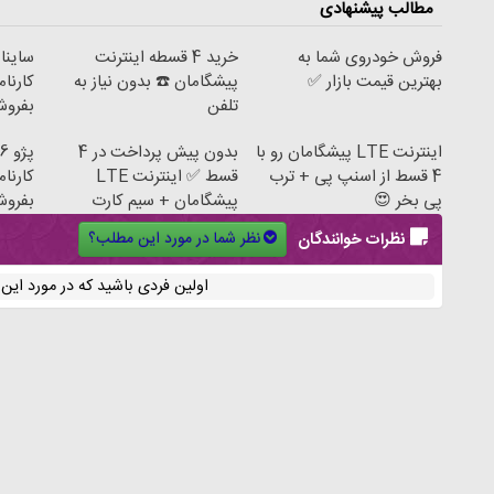
مطالب پیشنهادی
فروش خودروی شما به
خرید 4 قسطه اینترنت
ساینا
بهترین قیمت بازار ✅
پیشگامان ☎️ بدون نیاز به
کارنام
تلفن
بفروش
اینترنت LTE پیشگامان رو با
بدون پیش پرداخت در 4
4 قسط از اسنپ پی + ترب
قسط ✅ اینترنت LTE
کارنام
پی بخر 😍
پیشگامان + سیم کارت
بفروش
رایگان
نظر شما در مورد این مطلب؟
نظرات خوانندگان
اولین فردی باشید که در مورد ای