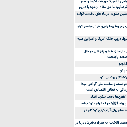
می از آمریکا دریافت نکرده و هیچ
رده‌ایم/ ما حق دفاع از خود را داریم
ن کفش ورزشی برای دویدن و استفاده
متین ستوده در ماه های نخست تولد؛
و چهرۀ ریما رامین فر در مراسم اکران
از 23 هزار پرواز درپی جنگ آمریکا و اسرائیل علیه
، ارسطو، هما و پنجعلی در حال
صحنه پایتخت
‌آویو
ر کرد
‌نشانش رونمایی کرد
 هوشمند و سامانه ملی گواهی مبدا
سانی به فعالان اقتصادی است
آیفون‌ها دست هکرها افتاد
اسان برای آرام کردن کودکان در
عید آقاخانی به همراه دخترش دریا در