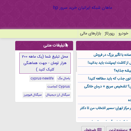
خودرو
رپورتاژ
بازارهای مالی
تبلیغات متنی
ده با تأثیر بزرگ در فروش
محل تبلیغ شما (یک ماهه 200
هزار تومان - جهت هماهنگی
کلیک کنید )
یشه جذابه؟
نون جذب که باید مطالعه کنید!
باحال مگ
cyprus-newlife
گی؟ تشخیص سریع + درمان خانگی
Cyprus کجاست
سیگنال ارز دیجیتال
سیگنال فیوچرز
ه
ر مرکز تهران؛ مسیر انتخاب من تا دکتر
ز کجا باید آن را مستقیم از
پربیننده ترین
خبرخوان