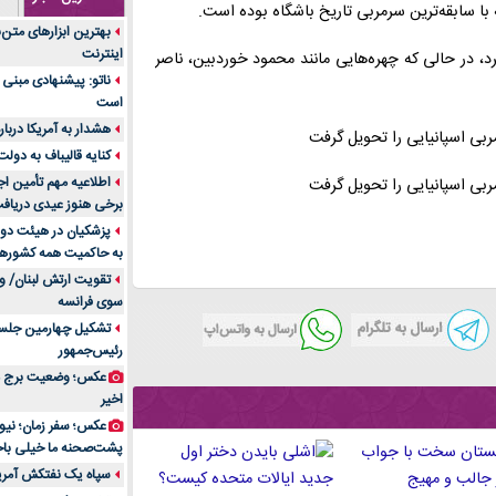
ه با سابقه‌ترین سرمربی تاریخ باشگاه بوده است.
جنس هر کدام از اج
بهترین ابزارهای متن
متریال برای شما بهتر 
اینترنت
 در حالی که چهره‌هایی مانند محمود خوردبین، ناصر
تولید لیوان کاغذی یک
ناتو: پیشنهادی مبنی 
بازار ایران
است
درد زانو بعد از تمری
هشدار به آمریکا دربار
انتخاب باشد
کنایه قالیباف به دول
آینده موسیقی هم‌اک
اطلاعیه مهم تأمین اج
بهترین راه تبلیغات 
برخی هنوز عیدی دریافت 
است؟
پزشکیان در هیئت دول
به حاکمیت همه کشورهای
مقایسه قالب آسترا 
تقویت ارتش لبنان/ وع
خرید سمعک کارکرده 
سوی فرانسه
تصمیم‌گیری
تشکیل چهارمین جلسه
خرید و فروش قطعات
رئیس‌جمهور
ایرانیان
عکس؛ وضعیت برج مر
اهمیت انتخاب بهتری
اخیر
پرونده‌های حساس و کل
۷ تاثیرات کامپیوتر در حوزه علوم زندگی و کاربردی
پشت‌صحنه ما خیلی باح
لیفتراک صفر؛ راهنم
سپاه یک نفتکش آمریک
ایران