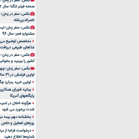
عکس؛ سفر در زمان؛ 
صحنه فیلم تنگنا؛ سال 52
عکس؛ سفر در زمان؛
ناصرالدین‌شاه
عکس؛ سفر زمان؛ تیپ و
جشنواره فجر؛ سال 96
غذاهای طبیعی دریافت 
کشور را ببینید و بخوانید
عکس؛ سفر زمان؛ چهر
اولین فیلمش در 31 سالگی
اولین خرید رمزارز؛ چگ
بیانیه شورای همکاری 
پایگاههای آمریکا
هرگونه اخلال در امن
شدت برخورد می شود
بخشنامه مهم بیمه مرک
روزهای تعطیل و خاص
درخواست فراجا از مر
شماره‌ها اطلاع دهید