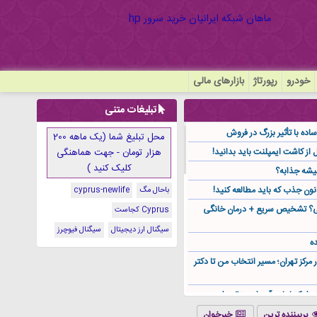
خودرو
رپورتاژ
بازارهای مالی
تبلیغات متنی
ده با تأثیر بزرگ در فروش
محل تبلیغ شما (یک ماهه 200
هزار تومان - جهت هماهنگی
کلیک کنید )
یشه جذابه؟
نون جذب که باید مطالعه کنید!
باحال مگ
cyprus-newlife
گی؟ تشخیص سریع + درمان خانگی
Cyprus کجاست
سیگنال ارز دیجیتال
سیگنال فیوچرز
ه
ر مرکز تهران؛ مسیر انتخاب من تا دکتر
ز کجا باید آن را مستقیم از
پربیننده ترین
خبرخوان