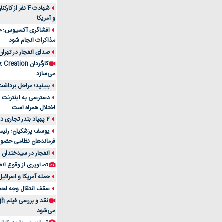
شهادت 4 نفر از
و آمریکا
افشاگری آکسیوس؛ حمله
مذاکرات انجام شود
صدای انفجار در تهران
می‌سازد
ببینید؛ مراحل برداشت
اختلال همراه است
2 پهپاد بندر تجاری دقم را در عمان هدف قرار دادند
یوسف پزشکیان: رئیس 
فرماندهان نظامی حضو
انفجار در سیدخندان و
تصاویری از وقوع انف
حمله آمریکا و اسرائیل
سقف انتقال وجه لحظه‌ای 100 میلیون 
می‌شود