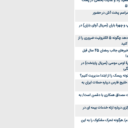
سعید راد و عنایت بخشی در پشت
 مراسم پخت آش در حضور
 چهرۀ باران (سریال آوای باران) در
متخصص توضیح می‌دهد چگونه 5 الکترولیت ضروری را از
کنید
عکس؛ سفر در زمان؛ خبرهای جالب رمضان 45 سال قبل
!
ۀ اوس موسی (سریال پایتخت) در
ونه ریسک را از ابتدا مدیریت کنیم؟
خلیج فارس درباره حملات ایران به
یت مصداق همکاری با دشمن است/ به
زی درباره ارئه خدمات بیمه ای در
دم/ هرگونه تحرک مشکوک را به این