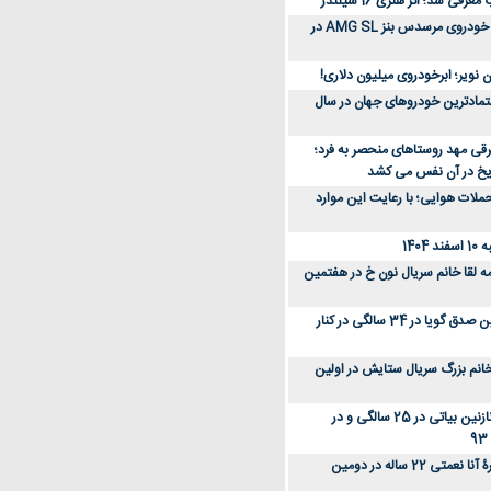
رفی شد؛ اثر هنری 16 سیلندر
ببینید؛ مراحل ساخت خودروی مرسدس بنز AMG SL در
 نویر؛ ابرخودروی میلیون دلاری!
عتمادترین خودروهای جهان در سال
رقی مهد روستاهای منحصر به فرد؛
ریخ در آن نفس می کشد
لات هوایی؛ با رعایت این موارد
140
ه لقا خانم سریال نون خ در هفتمین
عکس؛ سفر زمان؛ نگین صدق گویا در 34 سالگی در کنار
انم بزرگ سریال ستایش در اولین
عکس؛ سفر در زمان؛ نازنین بیاتی در 25 سالگی و در
عکس؛ سفر زمان؛ چهرۀ آنا نعمتی 22 ساله در دومین