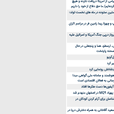
می از آمریکا دریافت نکرده و هیچ
رده‌ایم/ ما حق دفاع از خود را داریم
ن کفش ورزشی برای دویدن و استفاده
متین ستوده در ماه های نخست تولد؛
و چهرۀ ریما رامین فر در مراسم اکران
از 23 هزار پرواز درپی جنگ آمریکا و اسرائیل علیه
، ارسطو، هما و پنجعلی در حال
صحنه پایتخت
‌آویو
ر کرد
‌نشانش رونمایی کرد
 هوشمند و سامانه ملی گواهی مبدا
سانی به فعالان اقتصادی است
آیفون‌ها دست هکرها افتاد
اسان برای آرام کردن کودکان در
عید آقاخانی به همراه دخترش دریا در