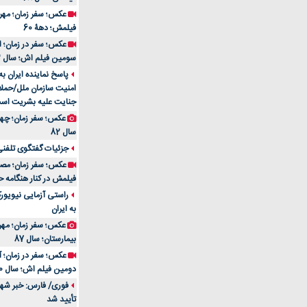
فیلمش؛ دهۀ 60
سومین فیلم اش؛ سال 83
پاسخ نماینده ایران ب
امنیت سازمان ملل/حملا
جنایت علیه بشریت اس
سال 82
جزئیات گفتگوی تلفنی 
فیلمش در کنار هنگامه ح
راستی آزمایی نیویورک
به ایران
عکس؛ سفر زمان؛ مهران
بیمارستان؛ سال 87
دومین فیلم اش؛ سال 70
فوری/ فارس: خبر شهاد
تأیید شد