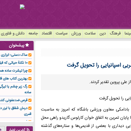
نما
فرهنگ
دین
سلامت
ورزش
سیاست
اقتصاد
جامعه
دانش و فناوری
پیشخوان
ساک دستی؛ ابزاری سا
۱۰ نکتهٔ حیاتی که قبل از کاشت ایمپلنت باید بدانید!
بی اسپانیایی را تحویل گرفت
چرا تیشرت ساده هم
بهترین کتاب های قا
علی پروین تقدیر کردند.
رگ زیر چشم یا تیر
ساده
قرص ضدعفونی کنند
درمان شقاق با لیزر د
بادامکی معاون ورزشی باشگاه که امروز به مناسبت
قمری
 پایان تمرین به اتفاق خوان کارلوس گاریدو راهی محل
فوم صنعتی چیست و ا
ی دیداری با بعضی از قدیمی‌ها و ستاره‌های گذشته
تولیدکننده تهیه کرد؟
آخرین اخبار