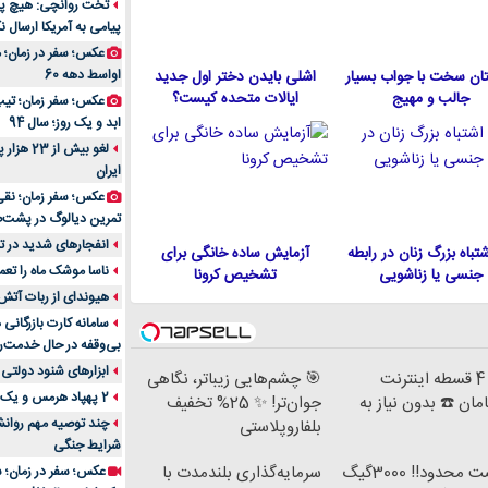
تخت روانچی: هیچ پیا
پیامی به آمریکا ارسال نک
راهنمای جامع بهتری
روزمره | بررسی ۱۲ مدل برتر
عکس؛ سفر در زمان؛ 
اواسط دهه 60
ان سخت با جواب بسیار
اشلی بایدن دختر اول جدید
جالب و مهیج
ایالات متحده كيست؟
عکس؛ سفر زمان؛ تیپ 
ابد و یک روز؛ سال 94
لغو بیش 
ایران
عکس؛ سفر زمان؛ نقی
تمرین دیالوگ در پشت‌
انفجارهای شدید در تل
 اشتباه بزرگ زنان در رابطه
آزمایش ساده خانگی برای
ناسا موشک ماه را تعمی
جنسی یا زناشویی
تشخیص کرونا
هیوندای از ربات آتش
سامانه کارت بازرگانی
بی‌وقفه در حال خدمت‌ر
ابزارهای شنود دولتی 
خرید 4 قسطه اینترنت
🎯 چشم‌هایی زیباتر، نگاهی
2 پهپاد هرمس و یک پهپاد MQ9 در اصفهان منهدم شد
ان ☎️ بدون نیاز به
جوان‌تر! ✨ 25% تخفیف
چند توصیه مهم روانشن
بلفاروپلاستی
شرایط جنگی
⏳فرصت محدود!! 3000گیگ
سرمایه‌گذاری بلندمدت با
عکس؛ سفر در زمان؛ س