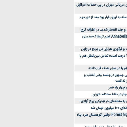
 کارکنان مرزبانی مهران در پی حملات اسرائیل
 به ایران قرار بود بعد از دور دوم
 و چند انفجار شدید در اطراف کرج
کارگردان Annabelle: Creation فیلم ترسناک جدیدی
 و فرآوری هزاران تن برنج در ژاپن
دسترسی به اینترنت 1 درصد است؛ تماس بین‌الملل هم با
جمهور در جلسه رهبر انقلاب و
ر نداشت
 چهار راه قصر
جار در نقاط مختلف تهران
 به منطقه‌ای در نزدیکی برج آزادی
تومان شد
نقد و بررسی فیلم Forest high؛ وقتی کوهستان سرد پناه