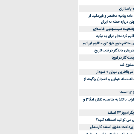
د؛ بیانیه مختصر و غیرمفید از
ان درباره حمله به ایران
 وضعیت سیدمجتبی خامنه‌ای
لیم کردستان عراق به ترکیه
س منتقم خون فرزندان مظلوم ایرانیم
طوره‌ای ماندگار در قلب تاریخ
ممنوع شد
 بالاترین میزان + نمودار
حظه حمله هوایی و انفجار/ چگونه از
د
کاهش استرس و اضطراب با تغذیه مناسب؛ نقش امگا3 و
وز 13 اسفند
ی می توانید استفاده کنید؟
ز پرداخت حقوق اسفند کارمندان