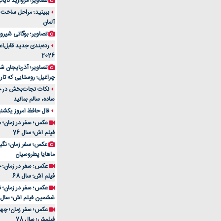
تصاویر؛ مروارید نایاب مع
آلمان
تصاویر؛ بوگاتی شیرون
رده‌بندی جدید قابل‌ا
2026
تصاویر؛ آذربایجان ش
چراغیل؛ روستایی که تا
نکات نجات‌بخش در حم
ساده، سالم بمانید
فال حافظ امروز یکشنبه 10 اسفند 4
عکس؛ سفر در زمان؛ م
فیلم اش؛ سال 76
ماهایا پطروسیان
عکس؛ سفر در زمان؛ خ
فیلم اش؛ سال 68
ششمین فیلم اش؛ سال 93
فیلمش؛ سال 78