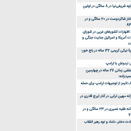
عکس؛ سفر زمان؛ مهراوه شریفی‌نیا در 8 سالگی در اولین
عکس؛ سفر در زمان؛ الناز شاکردوست در 20 سالگی و در
ه اظهارات کشورهای غربی در شورای
ت آمریکا و اسرائیل جنایت جنگی و
ت
عکس؛ سفر زمان؛ چهرۀ نیکی کریمی 32 ساله در باج خور؛
اردوغان با ترامپ
عکس؛ سفر زمان؛ مصطفی زمانی 27 ساله در چهارمین
میدزاده؛
 تایمز از توجیهات ترامپ برای حمله
ه مهین ترابی در کنار ایرج قادری در
عکس؛ سفر در زمان؛ آتنه فقیه نصیری در 23 سالگی و در
ت دختر، داماد و نوه رهبر انقلاب