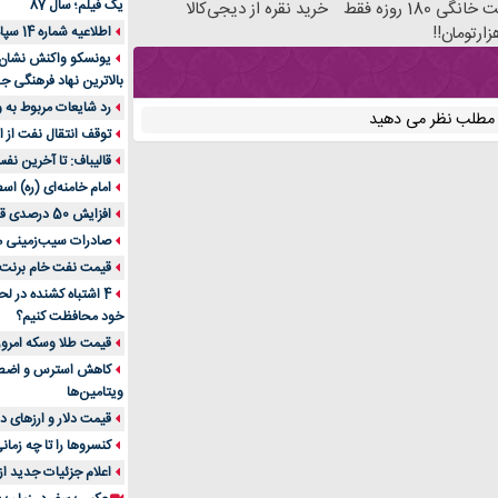
یک فیلم؛ سال 87
اینترنت خانگی 180 روزه فقط
خرید نقره از دیجی‌کالا
اطلاعیه شماره 14 سپاه پاسداران
یونسکو واکنش نشان دا
بالاترین نهاد فرهنگی جه
رد شایعات مربوط به
ن مطلب نظر می دهید
توقف انتقال نفت از اق
قالیباف: تا آخرین نف
امام خامنه‌ای (ره) اس
افزایش 50 درصدی قیمت گاز در اروپا
صادرات سیب‌زمینی 
قیمت نفت خام برنت در
4 اشتباه کشنده در ل
خود محافظت کنیم؟
قیمت طلا وسکه امروز 13 اسفن
ویتامین‌ها
قیمت دلار و ارزهای دیگر امر
کنسروها را تا چه زمان
اعلام جزئیات جدید ا