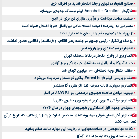
صدای انفجار در تهران و چند انفجار شدید در اطراف کرج
کارگردان Annabelle: Creation فیلم ترسناک جدیدی می‌سازد
ببینید؛ مراحل برداشت و فرآوری هزاران تن برنج در ژاپن
دسترسی به اینترنت 1 درصد است؛ تماس بین‌الملل هم با اختلال همراه است
2 پهپاد بندر تجاری دقم را در عمان هدف قرار دادند
یوسف پزشکیان: رئیس جمهور در جلسه رهبر انقلاب و فرماندهان نظامی حضور نداشت
انفجار در سیدخندان و چهار راه قصر
تصاویری از وقوع انفجار در نقاط مختلف تهران
حمله آمریکا و اسرائیل به منطقه‌ای در نزدیکی برج آزادی
سقف انتقال وجه لحظه‌ای 100 میلیون تومان شد
نقد و بررسی فیلم Forest high؛ وقتی کوهستان سرد پناه می‌شود
تصاویر؛ مروارید نایاب معرفی شد؛ اثر هنری 16 سیلندر
ببینید؛ مراحل ساخت خودروی مرسدس بنز AMG SL در آلمان
تصاویر؛ بوگاتی شیرون نویر؛ ابرخودروی میلیون دلاری!
رده‌بندی جدید قابل‌اعتمادترین خودروهای جهان در سال 2026
تصاویر؛ آذربایجان شرقی مهد روستاهای منحصر به فرد؛ چراغیل؛ روستایی که تاریخ در آن
نفس می کشد
نکات نجات‌بخش در حملات هوایی؛ با رعایت این موارد ساده، سالم بمانید
فال حافظ امروز یکشنبه 10 اسفند 1404