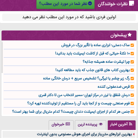
نظر شما در مورد این مطلب؟
نظرات خوانندگان
اولین فردی باشید که در مورد این مطلب نظر می دهید
پیشخوان
ساک دستی؛ ابزاری ساده با تأثیر بزرگ در فروش
۱۰ نکتهٔ حیاتی که قبل از کاشت ایمپلنت باید بدانید!
چرا تیشرت ساده همیشه جذابه؟
بهترین کتاب های قانون جذب که باید مطالعه کنید!
رگ زیر چشم یا تیرگی؟ تشخیص سریع + درمان خانگی ساده
قرص ضدعفونی کننده
درمان شقاق با لیزر در مرکز تهران؛ مسیر انتخاب من تا دکتر قمری
فوم صنعتی چیست و از کجا باید آن را مستقیم از تولیدکننده تهیه کرد؟
جنس هر کدام از اجزای ایمپلنت دندان چیست؟ کدام متریال برای شما بهتر است؟
تولید لیوان کاغذی یک کسب‌ و کار پر سود و رو‌ به‌ رشد در بازار ایران
آخرین اخبار
پربیننده ترین
خبرخوان
درد زانو بعد از تمرین با تردمیل؟ شاید مشکل از این انتخاب باشد
بهترین ابزارهای متن‌باز برای اجرای هوش مصنوعی بدون اینترنت
آینده موسیقی هم‌اکنون در اینجاست