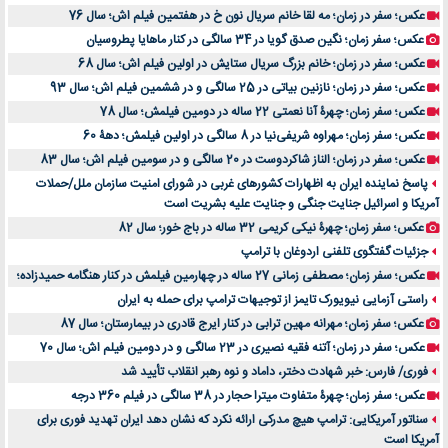
عکس؛ سفر در زمان؛ مه لقا خانم سریال نون خ در هفتمین فیلم اش؛ سال 76
عکس؛ سفر زمان؛ نگین صدق گویا در 34 سالگی در کنار ماهایا پطروسیان
عکس؛ سفر در زمان؛ خانم بزرگ سریال ستایش در اولین فیلم اش؛ سال 68
عکس؛ سفر در زمان؛ نازنین بیاتی در 25 سالگی و در ششمین فیلم اش؛ سال 93
عکس؛ سفر زمان؛ چهرۀ آنا نعمتی 22 ساله در دومین فیلمش؛ سال 78
عکس؛ سفر زمان؛ مهراوه شریفی‌نیا در 8 سالگی در اولین فیلمش؛ دهۀ 60
عکس؛ سفر در زمان؛ الناز شاکردوست در 20 سالگی و در سومین فیلم اش؛ سال 83
پاسخ نماینده ایران به اظهارات کشورهای غربی در شورای امنیت سازمان ملل/حملات
آمریکا و اسرائیل جنایت جنگی و جنایت علیه بشریت است
عکس؛ سفر زمان؛ چهرۀ نیکی کریمی 32 ساله در باج خور؛ سال 82
جزئیات گفتگوی تلفنی اردوغان با ترامپ
عکس؛ سفر زمان؛ مصطفی زمانی 27 ساله در چهارمین فیلمش در کنار هنگامه حمیدزاده؛
راستی آزمایی نیویورک تایمز از توجیهات ترامپ برای حمله به ایران
عکس؛ سفر زمان؛ مهرانه مهین ترابی در کنار ایرج قادری در بیمارستان؛ سال 87
عکس؛ سفر در زمان؛ آتنه فقیه نصیری در 23 سالگی و در دومین فیلم اش؛ سال 70
فوری/ فارس: خبر شهادت دختر، داماد و نوه رهبر انقلاب تأیید شد
عکس؛ سفر زمان؛ چهرۀ متفاوت میترا حجار در 38 سالگی در فیلم 360 درجه
سناتور آمریکایی: ترامپ هیچ مدرکی ارائه نکرد که نشان دهد ایران تهدید فوری برای
آمریکا است