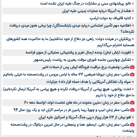
ناتو: پیشنهادی مبنی بر مشارکت در جنگ علیه ایران نشده است
بهترین راه تبلیغات کلینیک زیبایی و افزایش مشتری کدام است؟
هشدار به آمریکا درباره عملیات زمینی علیه ایران
مقایسه قالب آسترا با وودمارت و فلت‌سام (فارسی)
کنایه قالیباف به دولت ترامپ
خرید سمعک کارکرده یا دست دوم | نکات مهم قبل از تصمیم‌گیری
اطلاعیه مهم تأمین اجتماعی درباره عیدی بازنشستگان/ چرا برخی هنوز عیدی دریافت
نکرده‌اند؟
خرید و فروش قطعات سرور دست دوم در ماهان شبکه ایرانیان
پزشکیان در هیئت دولت: راهی جز دفاع از خود نداشتیم/ ما به حاکمیت همه کشورهای
اهمیت انتخاب بهترین وکیل در سعادت آباد برای پرونده‌های حساس و کلان
همسایه احترام می‌گذاریم
۷ تاثیرات کامپیوتر در حوزه علوم زندگی و کاربردی
تقویت ارتش لبنان/ وعده ارسال نفربر و پشتیبانی عملیاتی از سوی فرانسه
لیفتراک صفر؛ راهنمای جامع خرید، قیمت و فروش در ایران
تشکیل چهارمین جلسه شورای موقت رهبری به ریاست رئیس‌جمهور
راهنمای جامع بهترین کفش ورزشی برای دویدن و استفاده روزمره | بررسی ۱۲ مدل برتر
عکس؛ وضعیت برج مراقبت فرودگاه کیش پس از حملات اخیر
عکس؛ سفر زمان؛ نیوشا ضیغمی 36 ساله با لباس عروس در پشت‌صحنه ما خیلی باحالیم
سپاه یک نفتکش آمریکایی را هدف حمله قرار داد+ جزئیات
تخت روانچی: هیچ پیامی از آمریکا دریافت نکرده و هیچ پیامی به آمریکا ارسال نکرده‌ایم/
ما حق دفاع از خود را داریم
عکس؛ سفر در زمان؛ متین ستوده در ماه های نخست تولد؛ اواسط دهه 60
عکس؛ سفر زمان؛ تیپ و چهرۀ ریما رامین فر در مراسم اکران ابد و یک روز؛ سال 94
لغو بیش از 23 هزار پرواز درپی جنگ آمریکا و اسرائیل علیه ایران
عکس؛ سفر زمان؛ نقی، ارسطو، هما و پنجعلی در حال تمرین دیالوگ در پشت‌صحنه
پایتخت