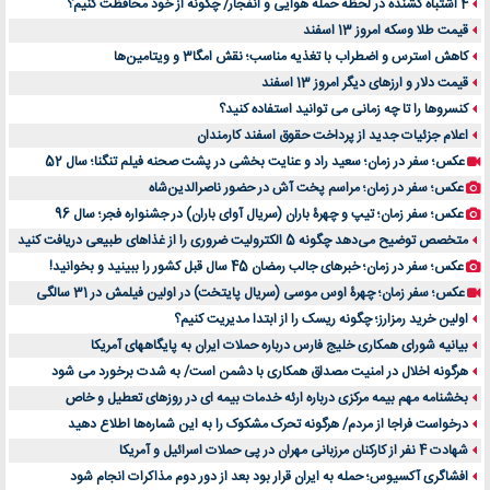
4 اشتباه کشنده در لحظه حمله هوایی و انفجار/ چگونه از خود محافظت کنیم؟
قیمت طلا وسکه امروز 13 اسفند
کاهش استرس و اضطراب با تغذیه مناسب؛ نقش امگا3 و ویتامین‌ها
قیمت دلار و ارزهای دیگر امروز 13 اسفند
کنسروها را تا چه زمانی می توانید استفاده کنید؟
اعلام جزئیات جدید از پرداخت حقوق اسفند کارمندان
عکس؛ سفر در زمان؛ سعید راد و عنایت بخشی در پشت صحنه فیلم تنگنا؛ سال 52
عکس؛ سفر در زمان؛ مراسم پخت آش در حضور ناصرالدین‌شاه
عکس؛ سفر زمان؛ تیپ و چهرۀ باران (سریال آوای باران) در جشنواره فجر؛ سال 96
متخصص توضیح می‌دهد چگونه 5 الکترولیت ضروری را از غذاهای طبیعی دریافت کنید
عکس؛ سفر در زمان؛ خبرهای جالب رمضان 45 سال قبل کشور را ببینید و بخوانید!
عکس؛ سفر زمان؛ چهرۀ اوس موسی (سریال پایتخت) در اولین فیلمش در 31 سالگی
اولین خرید رمزارز؛ چگونه ریسک را از ابتدا مدیریت کنیم؟
بیانیه شورای همکاری خلیج فارس درباره حملات ایران به پایگاههای آمریکا
هرگونه اخلال در امنیت مصداق همکاری با دشمن است/ به شدت برخورد می شود
بخشنامه مهم بیمه مرکزی درباره ارئه خدمات بیمه ای در روزهای تعطیل و خاص
درخواست فراجا از مردم/ هرگونه تحرک مشکوک را به این شماره‌ها اطلاع دهید
شهادت 4 نفر از کارکنان مرزبانی مهران در پی حملات اسرائیل و آمریکا
افشاگری آکسیوس؛ حمله به ایران قرار بود بعد از دور دوم مذاکرات انجام شود