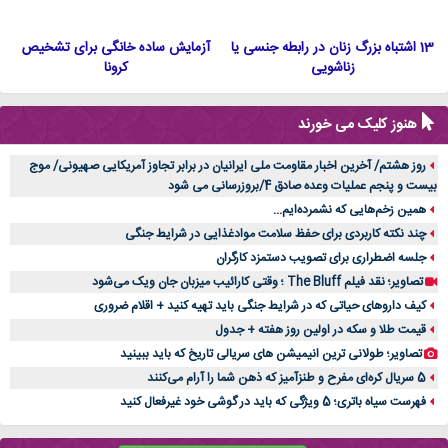
13 اشتباه بزرگ زنان در رابطه جنسی یا
آزمایش ساده خانگی برای تشخیص
زناشویی
کرونا
هنوز کلیک می خورند
روز هشتم/ آخرین اخبار مقاومت ملی ایرانیان در برابر تجاوز آمریکایی صهیونی/ موج
بیست و پنجم عملیات وعده صادق 4/بروزرسانی می شود
همین زخم‌هایی که نشمرده‌ایم...
چند نکته کاربردی برای حفظ سلامت موادغذایی در شرایط جنگی
جلسه اضطراری برای تصویب دستمزد کارگران
تصاویر؛ نقد فیلم The Bluff ؛ وقتی کارائیب میزبان جان ویک می‌شود
کیف داروهای حیاتی که در شرایط جنگی باید تهیه کنید + اقلام ضروری
قیمت طلا و سکه در اولین روز هفته + جدول
تصاویر؛ طولانی ترین انیمیشن های سریالی تاریخ که باید ببینید
5 سریال کره‌ای مفرح و طنزآمیز که ذهن شما را آرام می‌کنند
فهرست سیاه باتری؛ 5 ویژگی که باید در گوشی خود غیرفعال کنید