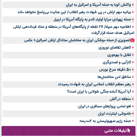
واکنش کوبا به حمله آمریکا و اسرائیل به ایران
بیانیه مهم ارتش در پی شهادت رهبر انقلاب/ این جنایت بی‌پاسخ نخواهد ماند
حمله پهپادی سرایا اولیاء الدم به پایگاه آمریکا در اربیل
اطلاعیه مهم سپاه/ 27 نقطه از پایگاه‌های آمریکا در منطقه و ستاد فرماندهی ارتش
اسرائیل هدف حمله قرار گرفت
تصویری از حمله موشکی ایران به ساختمان ستادکل ارتش اسرائیل+ عکس
کاهش تقاضای نوروزی
تقابل با بهره‌وری
کارآیی و تصدی‌گری
50 دقیقه سرخ بورس
مناطق امن ساختمان‌ها
رهبر معظم انقلاب اسلامی ایران به شهادت رسیدند
آیا آمریکا آماده جنگی طولانی با ایران است؟
منطقه در آتش
لغو تمامی پروازهای مسافری در ایران:
خاموشی اینترنت ایران
حمله رژیم صهیونیستی به 2مدرسه:
تبلیغات متنی