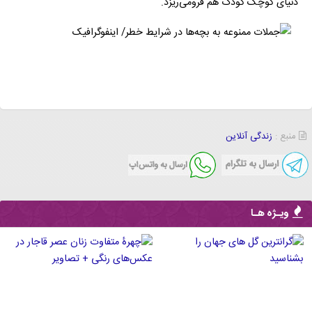
دنیای کوچک کودک هم فرومی‌ریزد.
منبع :
زندگی آنلاین
ویـژه هـا