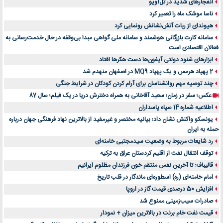
انفجارهای شدید در تل‌آویو
ناسا موشک ماه را تعمیر کرد
هیوندای از ربات آتش‌نشانش رونمایی کرد
سامانه کارت بازرگانی هوشمند و سامانه ملی گواهی مبدا بی‌وقفه در حال خدمت‌رسانی به
فعالان اقتصادی است
ابزارهای شنود دولتی آیفون‌ها دست هکرها افتاد
2 پهپاد هرمس و یک پهپاد MQ9 در اصفهان منهدم شد
چند توصیه مهم روانشناسان برای آرام کردن کودکان در شرایط جنگی
عکس؛ سفر در زمان؛ سعید آقاخانی به همراه دخترش دریا در یک فیلم؛ سال 87
اطلاعیه شماره 14 سپاه پاسداران
یونسکو واکنش نشان داد؛ بیانیه مختصر و غیرمفید از بالاترین نهاد فرهنگی جهان درباره
حمله به ایران
رد شایعات مربوط به وضعیت سیدمجتبی خامنه‌ای
توقف انتقال نفت از اقلیم کردستان عراق به ترکیه
قالیباف: تا آخرین نفس منتقم خون فرزندان مظلوم ایرانیم
امام خامنه‌ای (ره) اسطوره‌ای ماندگار در قلب تاریخ
افزایش 50 درصدی قیمت گاز در اروپا
صادرات سیب‌زمینی ممنوع شد
قیمت نفت خام برنت در بالاترین میزان + نمودار