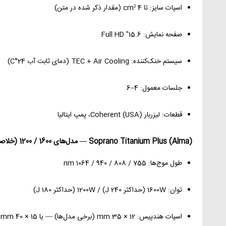
اسپات سایز: تا 4 cm² (مقدار ذکر شده در متن)
صفحه نمایش: 15.6" Full HD
سیستم خنک‌کننده: TEC + Air Cooling (دمای ثابت آب 24°C)
جلسات معمول: 4–6
قطعات: لیزربار Coherent (USA)، پمپ ایتالیا
Soprano Titanium Plus (Alma) — مدل‌های 1600 / 1200 (خلاصه):
طول موج‌ها: 755 / 808 / 940 / 1064 nm
توان: 1600W (حداکثر 240 J) / 1200W (حداکثر 180 J)
اسپات هندپیس: 12 × 35 mm (برخی مدل‌ها) — یا 15 × 40 mm در مشخصه عمومی