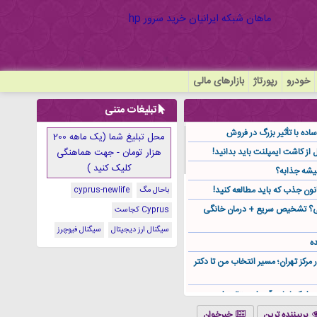
خودرو
رپورتاژ
بازارهای مالی
تبلیغات متنی
ده با تأثیر بزرگ در فروش
محل تبلیغ شما (یک ماهه 200
هزار تومان - جهت هماهنگی
کلیک کنید )
یشه جذابه؟
نون جذب که باید مطالعه کنید!
باحال مگ
cyprus-newlife
گی؟ تشخیص سریع + درمان خانگی
Cyprus کجاست
سیگنال ارز دیجیتال
سیگنال فیوچرز
ه
ر مرکز تهران؛ مسیر انتخاب من تا دکتر
ز کجا باید آن را مستقیم از
پربیننده ترین
خبرخوان