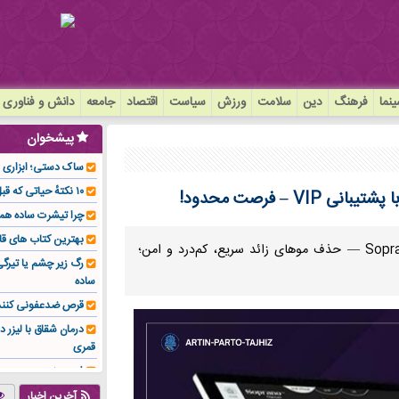
نما
فرهنگ
دین
سلامت
ورزش
سیاست
اقتصاد
جامعه
دانش و فناوری
پیشخوان
ساک دستی؛ ابزاری سا
۱۰ نکتهٔ حیاتی که قبل از کاشت ایمپلنت باید بدانید!
چرا تیشرت ساده هم
بهترین کتاب های قا
«آشنایی با Soprano Titanium KM و Soprano Titanium Plus — حذف موهای زائد سریع، کم‌درد و امن؛
رگ زیر چشم یا تیر
ساده
قرص ضدعفونی کنند
درمان شقاق با لیزر د
قمری
فوم صنعتی چیست و ا
تولیدکننده تهیه کرد؟
آخرین اخبار