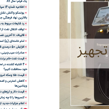
یک فیلم؛ سال 87
اطلاعیه شماره 14 سپاه پاسداران
یونسکو واکنش نشان دا
بالاترین نهاد فرهنگی جه
رد شایعات مربوط به
توقف انتقال نفت از اق
قالیباف: تا آخرین نف
امام خامنه‌ای (ره) اس
افزایش 50 درصدی قیمت گاز در اروپا
صادرات سیب‌زمینی 
قیمت نفت خام برنت در
4 اشتباه کشنده در ل
خود محافظت کنیم؟
قیمت طلا وسکه امروز 13 اسفن
ویتامین‌ها
قیمت دلار و ارزهای دیگر امر
کنسروها را تا چه زمان
اعلام جزئیات جدید ا