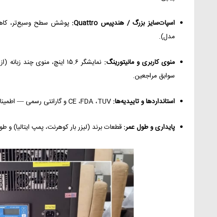
اسپات‌سایز بزرگ / هندپیس Quattro:
مدل).
منوی کاربری و مانیتورینگ:
سوابق مراجعین.
استانداردها و تاییدیه‌ها:
CE ،FDA ،TUV و گارانتی رسمی — اطمینان از کیفیت و رعایت استانداردهای بین‌المللی.
پایداری و طول عمر:
قطعات برند (لیزر بار کوهرنت، پمپ ایتالیا) و ط