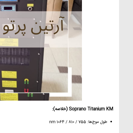
Soprano Titanium KM (خلاصه):
طول موج‌ها: 755 / 810 / 1064 nm