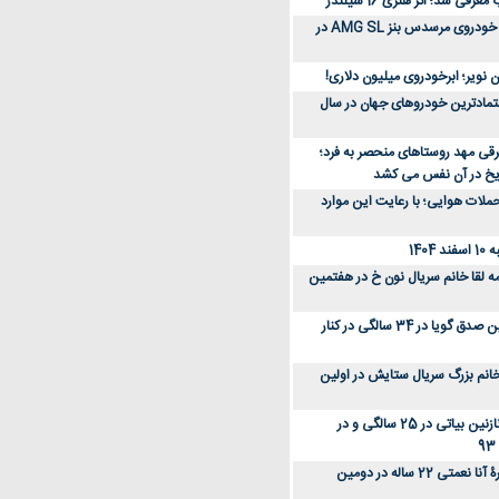
رفی شد؛ اثر هنری 16 سیلندر
ببینید؛ مراحل ساخت خودروی مرسدس بنز AMG SL در
 نویر؛ ابرخودروی میلیون دلاری!
عتمادترین خودروهای جهان در سال
رقی مهد روستاهای منحصر به فرد؛
ریخ در آن نفس می کشد
لات هوایی؛ با رعایت این موارد
140
ه لقا خانم سریال نون خ در هفتمین
عکس؛ سفر زمان؛ نگین صدق گویا در 34 سالگی در کنار
انم بزرگ سریال ستایش در اولین
عکس؛ سفر در زمان؛ نازنین بیاتی در 25 سالگی و در
عکس؛ سفر زمان؛ چهرۀ آنا نعمتی 22 ساله در دومین