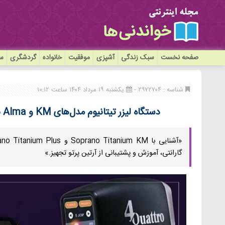
صفحه نخست
سبک زندگی
آشپزی
موفقیت
خانواده
گردشگری
سی
شناسه : ۲۹۷۲۷۰۴ -
یکشنبه ۱۹ مرداد ۱۴۰۴ ساعت ۱۰:۱۲
دستگاه لیزر تیتانیوم مدل‌های KM و Alma با پشتیبانی VIP – فرصت محدود!
گارانتی، آموزش و پشتیبانی از آرتین پرتو تجهیز.»