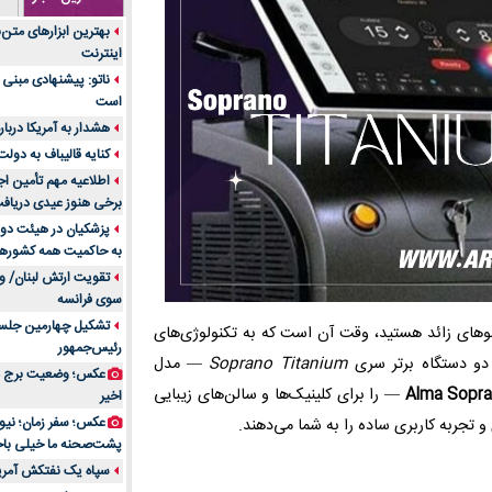
جنس هر کدام از اج
بهترین ابزارهای متن
متریال برای شما بهتر 
اینترنت
تولید لیوان کاغذی یک
ناتو: پیشنهادی مبنی 
بازار ایران
است
درد زانو بعد از تمری
هشدار به آمریکا دربار
انتخاب باشد
کنایه قالیباف به دول
آینده موسیقی هم‌اک
اطلاعیه مهم تأمین اج
بهترین راه تبلیغات 
برخی هنوز عیدی دریافت 
است؟
پزشکیان در هیئت دول
به حاکمیت همه کشورهای
مقایسه قالب آسترا 
تقویت ارتش لبنان/ وع
خرید سمعک کارکرده 
سوی فرانسه
تصمیم‌گیری
تشکیل چهارمین جلسه
ای زائد هستید، وقت آن است که به تکنولوژی‌های
خرید و فروش قطعات
رئیس‌جمهور
ایرانیان
ت دو دستگاه برتر سری
Soprano Titanium
— مدل
عکس؛ وضعیت برج مر
اهمیت انتخاب بهتری
Alma Sopra
— را برای کلینیک‌ها و سالن‌های زیبایی
اخیر
پرونده‌های حساس و کل
ی و تجربه کاربری ساده را به شما می‌دهند.
۷ تاثیرات کامپیوتر در حوزه علوم زندگی و کاربردی
پشت‌صحنه ما خیلی باح
لیفتراک صفر؛ راهنم
سپاه یک نفتکش آمریک
ایران