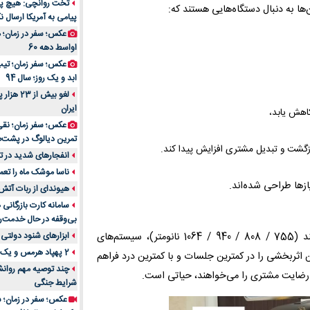
تخت روانچی: هیچ پیا
‌ها به دنبال دستگاه‌هایی هستند که:
پیامی به آمریکا ارسال نک
راهنمای جامع بهتری
روزمره | بررسی ۱۲ مدل برتر
عکس؛ سفر در زمان؛ 
اواسط دهه 60
عکس؛ سفر زمان؛ تیپ 
ابد و یک روز؛ سال 94
لغو بیش 
ایران
اهش یابد،
عکس؛ سفر زمان؛ نقی
تمرین دیالوگ در پشت‌
بازگشت و تبدیل مشتری افزایش پیدا کند.
انفجارهای شدید در تل
ناسا موشک ماه را تعمی
ازها طراحی شده‌اند.
هیوندای از ربات آتش
سامانه کارت بازرگانی
بی‌وقفه در حال خدمت‌ر
ابزارهای شنود دولتی 
دستگاه‌های Soprano Titanium ترکیبی از طول موج‌های هدفمند (755 / 808 / 940 / 1064 نانومتر)، سیستم‌های
2 پهپاد هرمس و یک پهپاد MQ9 در اصفهان منهدم شد
ن اثربخشی را در کمترین جلسات و با کمترین درد فراهم
چند توصیه مهم روانشن
 رضایت مشتری را می‌خواهند، حیاتی است.
شرایط جنگی
عکس؛ سفر در زمان؛ س