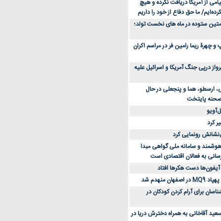
می از آمریکا دریافت نکرده و هیچ
رده‌ایم/ ما حق دفاع از خود را داریم
ن کفش ورزشی برای دویدن و استفاده
متین ستوده در ماه های نخست تولد؛
و چهرۀ ریما رامین فر در مراسم اکران
از 23 هزار پرواز درپی جنگ آمریکا و اسرائیل علیه
، ارسطو، هما و پنجعلی در حال
صحنه پایتخت
‌آویو
ر کرد
‌نشانش رونمایی کرد
 هوشمند و سامانه ملی گواهی مبدا
سانی به فعالان اقتصادی است
آیفون‌ها دست هکرها افتاد
اسان برای آرام کردن کودکان در
عید آقاخانی به همراه دخترش دریا در