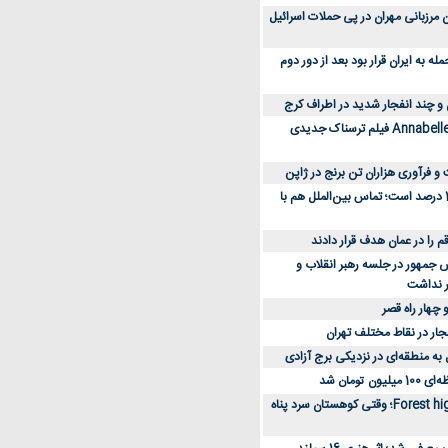
 کارکنان مرزبانی مهران در پی حملات اسرائیل
 به ایران قرار بود بعد از دور دوم
 و چند انفجار شدید در اطراف کرج
کارگردان Annabelle: Creation فیلم ترسناک جدیدی
 و فرآوری هزاران تن برنج در ژاپن
دسترسی به اینترنت 1 درصد است؛ تماس بین‌الملل هم با
جمهور در جلسه رهبر انقلاب و
ر نداشت
 چهار راه قصر
جار در نقاط مختلف تهران
 به منطقه‌ای در نزدیکی برج آزادی
تومان شد
نقد و بررسی فیلم Forest high؛ وقتی کوهستان سرد پناه