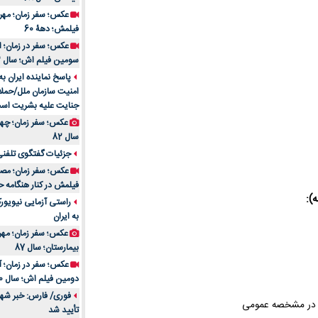
فیلمش؛ دهۀ 60
سومین فیلم اش؛ سال 83
پاسخ نماینده ایران ب
امنیت سازمان ملل/حملا
جنایت علیه بشریت اس
سال 82
جزئیات گفتگوی تلفنی 
فیلمش در کنار هنگامه ح
راستی آزمایی نیویورک
به ایران
عکس؛ سفر زمان؛ مهران
بیمارستان؛ سال 87
دومین فیلم اش؛ سال 70
فوری/ فارس: خبر شهاد
تأیید شد