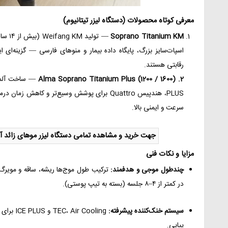
معرفی کوتاه محصولات (دستگاه لیزر تیتانیوم)
Soprano Titanium KM
— تول
اسپات‌سایز بزرگ، پایگاه داده بیمار و منوهای فارسی — گزینه‌ای 
رقابتی هستند.
2. Alma Soprano Titanium Plus (1200 / 1600)
سرعت و ایمنی بالا.
جهت خرید و مشاهده تمامی دستگاه لیزر موهای زائد آر
مزایا و نکات فنی
چندطول موجی و هدفمند:
ترکیب طول موج‌ها ریشه، ساقه و مویرگ ت
در کمتر از ۴–۸ جلسه (بسته به تیپ پوستی).
سیستم خنک‌کننده پیشرفته:
 Cooling
پیاپی.