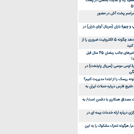
سعید راد و عنایت بخشی در پشت
 مراسم پخت آش در حضور
 چهرۀ باران (سریال آوای باران) در
متخصص توضیح می‌دهد چگونه 5 الکترولیت ضروری را از
کنید
عکس؛ سفر در زمان؛ خبرهای جالب رمضان 45 سال قبل
!
ۀ اوس موسی (سریال پایتخت) در
ونه ریسک را از ابتدا مدیریت کنیم؟
خلیج فارس درباره حملات ایران به
یت مصداق همکاری با دشمن است/ به
زی درباره ارئه خدمات بیمه ای در
دم/ هرگونه تحرک مشکوک را به این