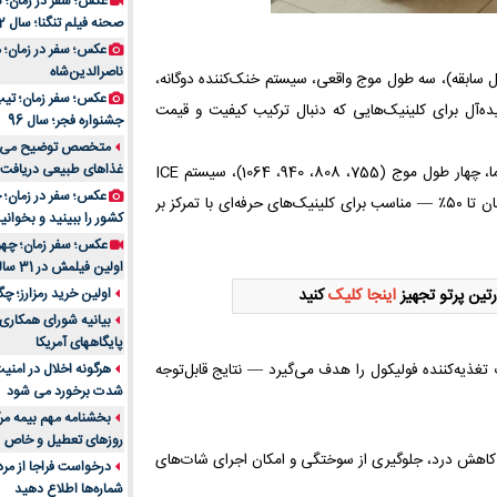
عکس؛ سفر در زمان؛ 
صحنه فیلم تنگنا؛ سال 52
عکس؛ سفر در زمان؛
ناصرالدین‌شاه
ید Weifang KM (بیش از ۱۴ سال سابقه)، سه طول موج واقعی، سیستم خنک‌کننده دوگانه،
عکس؛ سفر زمان؛ تیپ و
ایده‌آل برای کلینیک‌هایی که دنبال ترکیب کیفیت و قیمت
جشنواره فجر؛ سال 96
غذاهای طبیعی دریافت 
— ساخت آلما، چهار طول موج (755، 808، 940، 1064)، سیستم ICE
PLUS، هندپیس Quattro برای پوشش وسیع‌تر و کاهش زمان درمان تا ۵۰٪ — مناسب برای کلینیک‌های حرفه‌ای با تمرکز بر
کشور را ببینید و بخوانید
عکس؛ سفر زمان؛ چهر
اولین فیلمش در 31 سالگی
اولین خرید رمزارز؛ چگ
تین پرتو تجهیز
اینجا کلیک
کنید
بیانیه شورای همکاری 
پایگاههای آمریکا
هرگونه اخلال در امن
غذیه‌کننده فولیکول را هدف می‌گیرد — نتایج قابل‌توجه
شدت برخورد می شود
بخشنامه مهم بیمه مرک
روزهای تعطیل و خاص
TEC، Air و ICE PLUS برای کاهش درد، جلوگیری از سوختگی و امکان اجرای شات‌های
درخواست فراجا از مر
شماره‌ها اطلاع دهید