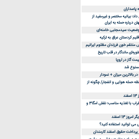
د؛ بیانیه مختصر و غیرمفید از
ان درباره حمله به ایران
 وضعیت سیدمجتبی خامنه‌ای
لیم کردستان عراق به ترکیه
س منتقم خون فرزندان مظلوم ایرانیم
طوره‌ای ماندگار در قلب تاریخ
ممنوع شد
 بالاترین میزان + نمودار
حظه حمله هوایی و انفجار/ چگونه از
د
کاهش استرس و اضطراب با تغذیه مناسب؛ نقش امگا3 و
وز 13 اسفند
ی می توانید استفاده کنید؟
ز پرداخت حقوق اسفند کارمندان