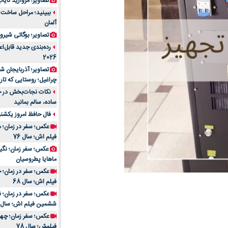
تصاویر؛ مروارید نایاب مع
آلمان
تصاویر؛ بوگاتی شیرون
رده‌بندی جدید قابل‌ا
2026
تصاویر؛ آذربایجان ش
چراغیل؛ روستایی که تا
نکات نجات‌بخش در حم
ساده، سالم بمانید
فال حافظ امروز یکشنبه 10 اسفند 4
عکس؛ سفر در زمان؛ م
فیلم اش؛ سال 76
ماهایا پطروسیان
عکس؛ سفر در زمان؛ خ
فیلم اش؛ سال 68
ششمین فیلم اش؛ سال 93
فیلمش؛ سال 78