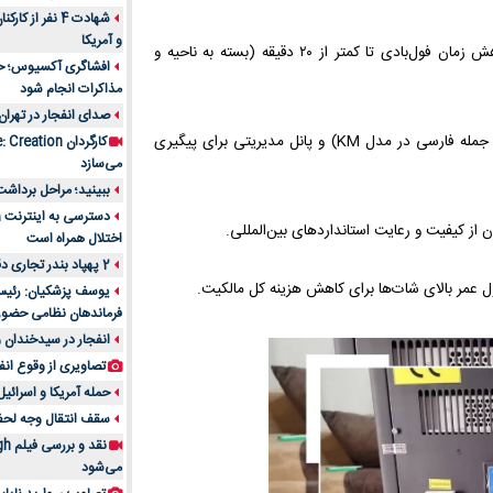
شهادت 4 نفر از
و آمریکا
پوشش سطح وسیع‌تر، کاهش زمان فول‌بادی تا کمتر از ۲۰ دقیقه (بسته به ناحیه و
افشاگری آکسیوس؛ حمله
مذاکرات انجام شود
صدای انفجار در تهران
نمایشگر ۱۵.۶ اینچ، منوی چند زبانه (از جمله فارسی در مدل KM) و پانل مدیریتی برای پیگیری
می‌سازد
ببینید؛ مراحل برداشت
اختلال همراه است
2 پهپاد بندر تجاری دقم را در عمان هدف قرار دادند
ول عمر بالای شات‌ها برای کاهش هزینه کل مالکیت.
یوسف پزشکیان: رئیس 
فرماندهان نظامی حضو
انفجار در سیدخندان و
تصاویری از وقوع انف
حمله آمریکا و اسرائیل
سقف انتقال وجه لحظه‌ای 100 میلیون 
می‌شود