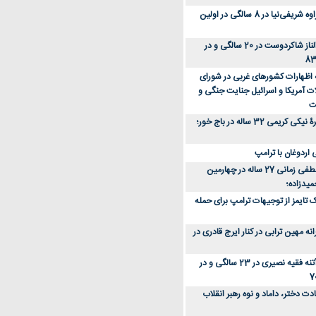
عکس؛ سفر زمان؛ مهراوه شریفی‌نیا در 8 سالگی در اولین
عکس؛ سفر در زمان؛ الناز شاکردوست در 20 سالگی و در
ه اظهارات کشورهای غربی در شورای
ت آمریکا و اسرائیل جنایت جنگی و
ت
عکس؛ سفر زمان؛ چهرۀ نیکی کریمی 32 ساله در باج خور؛
اردوغان با ترامپ
عکس؛ سفر زمان؛ مصطفی زمانی 27 ساله در چهارمین
میدزاده؛
 تایمز از توجیهات ترامپ برای حمله
ه مهین ترابی در کنار ایرج قادری در
عکس؛ سفر در زمان؛ آتنه فقیه نصیری در 23 سالگی و در
ت دختر، داماد و نوه رهبر انقلاب