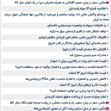
عکس؛ سفر در زمان؛ سعید آقاخانی به همراه دخترش دریا در یک فیلم؛ سال 87
اطلاعیه شماره 14 سپاه پاسداران
یونسکو واکنش نشان داد؛ بیانیه مختصر و غیرمفید از بالاترین نهاد فرهنگی جهان درباره
حمله به ایران
رد شایعات مربوط به وضعیت سیدمجتبی خامنه‌ای
توقف انتقال نفت از اقلیم کردستان عراق به ترکیه
قالیباف: تا آخرین نفس منتقم خون فرزندان مظلوم ایرانیم
امام خامنه‌ای (ره) اسطوره‌ای ماندگار در قلب تاریخ
افزایش 50 درصدی قیمت گاز در اروپا
صادرات سیب‌زمینی ممنوع شد
قیمت نفت خام برنت در بالاترین میزان + نمودار
4 اشتباه کشنده در لحظه حمله هوایی و انفجار/ چگونه از خود محافظت کنیم؟
قیمت طلا وسکه امروز 13 اسفند
کاهش استرس و اضطراب با تغذیه مناسب؛ نقش امگا3 و ویتامین‌ها
قیمت دلار و ارزهای دیگر امروز 13 اسفند
کنسروها را تا چه زمانی می توانید استفاده کنید؟
اعلام جزئیات جدید از پرداخت حقوق اسفند کارمندان
عکس؛ سفر در زمان؛ سعید راد و عنایت بخشی در پشت صحنه فیلم تنگنا؛ سال 52
عکس؛ سفر در زمان؛ مراسم پخت آش در حضور ناصرالدین‌شاه