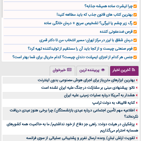
چرا تیشرت ساده همیشه جذابه؟
بهترین کتاب های قانون جذب که باید مطالعه کنید!
رگ زیر چشم یا تیرگی؟ تشخیص سریع + درمان خانگی ساده
قرص ضدعفونی کننده
درمان شقاق با لیزر در مرکز تهران؛ مسیر انتخاب من تا دکتر قمری
فوم صنعتی چیست و از کجا باید آن را مستقیم از تولیدکننده تهیه کرد؟
جنس هر کدام از اجزای ایمپلنت دندان چیست؟ کدام متریال برای شما بهتر است؟
تولید لیوان کاغذی یک کسب‌ و کار پر سود و رو‌ به‌ رشد در بازار ایران
آخرین اخبار
پربیننده ترین
خبرخوان
درد زانو بعد از تمرین با تردمیل؟ شاید مشکل از این انتخاب باشد
بهترین ابزارهای متن‌باز برای اجرای هوش مصنوعی بدون اینترنت
آینده موسیقی هم‌اکنون در اینجاست
ناتو: پیشنهادی مبنی بر مشارکت در جنگ علیه ایران نشده است
بهترین راه تبلیغات کلینیک زیبایی و افزایش مشتری کدام است؟
هشدار به آمریکا درباره عملیات زمینی علیه ایران
مقایسه قالب آسترا با وودمارت و فلت‌سام (فارسی)
کنایه قالیباف به دولت ترامپ
خرید سمعک کارکرده یا دست دوم | نکات مهم قبل از تصمیم‌گیری
اطلاعیه مهم تأمین اجتماعی درباره عیدی بازنشستگان/ چرا برخی هنوز عیدی دریافت
نکرده‌اند؟
خرید و فروش قطعات سرور دست دوم در ماهان شبکه ایرانیان
پزشکیان در هیئت دولت: راهی جز دفاع از خود نداشتیم/ ما به حاکمیت همه کشورهای
اهمیت انتخاب بهترین وکیل در سعادت آباد برای پرونده‌های حساس و کلان
همسایه احترام می‌گذاریم
۷ تاثیرات کامپیوتر در حوزه علوم زندگی و کاربردی
تقویت ارتش لبنان/ وعده ارسال نفربر و پشتیبانی عملیاتی از سوی فرانسه