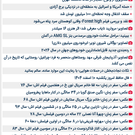
حمله آمریکا و اسرائیل به منطقه‌ای در نزدیکی برج آزادی
سقف انتقال وجه لحظه‌ای 100 میلیون تومان شد
نقد و بررسی فیلم Forest high؛ وقتی کوهستان سرد پناه می‌شود
تصاویر؛ مروارید نایاب معرفی شد؛ اثر هنری 16 سیلندر
ببینید؛ مراحل ساخت خودروی مرسدس بنز AMG SL در آلمان
تصاویر؛ بوگاتی شیرون نویر؛ ابرخودروی میلیون دلاری!
رده‌بندی جدید قابل‌اعتمادترین خودروهای جهان در سال 2026
تصاویر؛ آذربایجان شرقی مهد روستاهای منحصر به فرد؛ چراغیل؛ روستایی که تاریخ در آن
نفس می کشد
نکات نجات‌بخش در حملات هوایی؛ با رعایت این موارد ساده، سالم بمانید
فال حافظ امروز یکشنبه 10 اسفند 1404
عکس؛ سفر در زمان؛ مه لقا خانم سریال نون خ در هفتمین فیلم اش؛ سال 76
عکس؛ سفر زمان؛ نگین صدق گویا در 34 سالگی در کنار ماهایا پطروسیان
عکس؛ سفر در زمان؛ خانم بزرگ سریال ستایش در اولین فیلم اش؛ سال 68
عکس؛ سفر در زمان؛ نازنین بیاتی در 25 سالگی و در ششمین فیلم اش؛ سال 93
عکس؛ سفر زمان؛ چهرۀ آنا نعمتی 22 ساله در دومین فیلمش؛ سال 78
عکس؛ سفر زمان؛ مهراوه شریفی‌نیا در 8 سالگی در اولین فیلمش؛ دهۀ 60
عکس؛ سفر در زمان؛ الناز شاکردوست در 20 سالگی و در سومین فیلم اش؛ سال 83