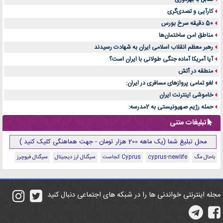
کارآیی و تصدی‌گری
50 دقیقه سرخ بورس
مناطق امن ساختمان‌ها
رهبر معظم انقلاب اسلامی ایران به شهادت رسیدند
آیا آمریکا آماده جنگی طولانی با ایران است؟
منطقه در آتش
لغو تمامی پروازهای مسافری در ایران:
خاموشی اینترنت ایران
حمله رژیم صهیونیستی به 2مدرسه:
تبلیغات متنی
محل تبلیغ شما (یک ماهه 200 هزار تومان - جهت هماهنگی کلیک کنید )
باحال مگ
cyprus-newlife
Cyprus کجاست
سیگنال ارز دیجیتال
سیگنال فیوچرز
مجله اینترنتی خواندنی ها را در شبکه های اجتماعی دنبال کنید