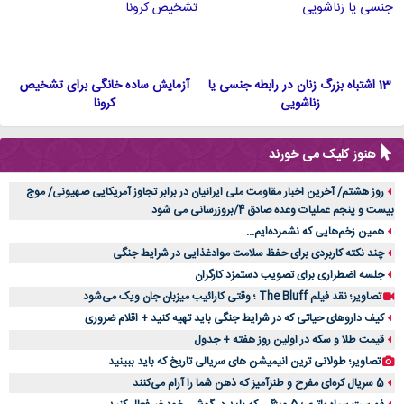
13 اشتباه بزرگ زنان در رابطه جنسی یا
آزمایش ساده خانگی برای تشخیص
زناشویی
کرونا
هنوز کلیک می خورند
روز هشتم/ آخرین اخبار مقاومت ملی ایرانیان در برابر تجاوز آمریکایی صهیونی/ موج
بیست و پنجم عملیات وعده صادق 4/بروزرسانی می شود
همین زخم‌هایی که نشمرده‌ایم...
چند نکته کاربردی برای حفظ سلامت موادغذایی در شرایط جنگی
جلسه اضطراری برای تصویب دستمزد کارگران
تصاویر؛ نقد فیلم The Bluff ؛ وقتی کارائیب میزبان جان ویک می‌شود
کیف داروهای حیاتی که در شرایط جنگی باید تهیه کنید + اقلام ضروری
قیمت طلا و سکه در اولین روز هفته + جدول
تصاویر؛ طولانی ترین انیمیشن های سریالی تاریخ که باید ببینید
5 سریال کره‌ای مفرح و طنزآمیز که ذهن شما را آرام می‌کنند