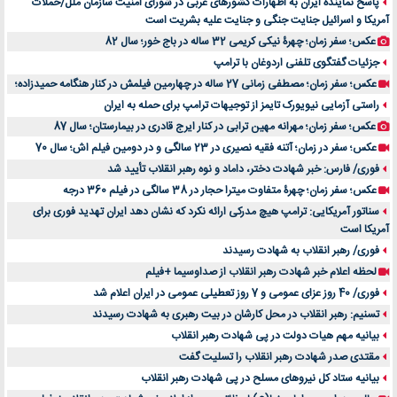
پاسخ نماینده ایران به اظهارات کشورهای غربی در شورای امنیت سازمان ملل/حملات
آمریکا و اسرائیل جنایت جنگی و جنایت علیه بشریت است
عکس؛ سفر زمان؛ چهرۀ نیکی کریمی 32 ساله در باج خور؛ سال 82
جزئیات گفتگوی تلفنی اردوغان با ترامپ
عکس؛ سفر زمان؛ مصطفی زمانی 27 ساله در چهارمین فیلمش در کنار هنگامه حمیدزاده؛
راستی آزمایی نیویورک تایمز از توجیهات ترامپ برای حمله به ایران
عکس؛ سفر زمان؛ مهرانه مهین ترابی در کنار ایرج قادری در بیمارستان؛ سال 87
عکس؛ سفر در زمان؛ آتنه فقیه نصیری در 23 سالگی و در دومین فیلم اش؛ سال 70
فوری/ فارس: خبر شهادت دختر، داماد و نوه رهبر انقلاب تأیید شد
عکس؛ سفر زمان؛ چهرۀ متفاوت میترا حجار در 38 سالگی در فیلم 360 درجه
سناتور آمریکایی: ترامپ هیچ مدرکی ارائه نکرد که نشان دهد ایران تهدید فوری برای
آمریکا است
فوری/ رهبر انقلاب به شهادت رسیدند
لحظه اعلام خبر شهادت رهبر انقلاب از صداوسیما +فیلم
فوری/ 40 روز عزای عمومی و 7 روز تعطیلی عمومی در ایران اعلام شد
تسنیم: رهبر انقلاب در محل کارشان در بیت رهبری به شهادت رسیدند
بیانیه مهم هیات دولت در پی شهادت رهبر انقلاب
مقتدی صدر شهادت رهبر انقلاب را تسلیت گفت
بیانیه ستاد کل نیروهای مسلح در پی شهادت رهبر انقلاب