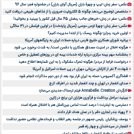
عکس؛ سفر زمان؛ تیپ و چهرۀ باران (سریال آوای باران) در جشنواره فجر؛ سال 96
متخصص توضیح می‌دهد چگونه 5 الکترولیت ضروری را از غذاهای طبیعی دریافت کنید
عکس؛ سفر در زمان؛ خبرهای جالب رمضان 45 سال قبل کشور را ببینید و بخوانید!
عکس؛ سفر زمان؛ چهرۀ اوس موسی (سریال پایتخت) در اولین فیلمش در 31 سالگی
اولین خرید رمزارز؛ چگونه ریسک را از ابتدا مدیریت کنیم؟
بیانیه شورای همکاری خلیج فارس درباره حملات ایران به پایگاههای آمریکا
هرگونه اخلال در امنیت مصداق همکاری با دشمن است/ به شدت برخورد می شود
بخشنامه مهم بیمه مرکزی درباره ارئه خدمات بیمه ای در روزهای تعطیل و خاص
درخواست فراجا از مردم/ هرگونه تحرک مشکوک را به این شماره‌ها اطلاع دهید
شهادت 4 نفر از کارکنان مرزبانی مهران در پی حملات اسرائیل و آمریکا
افشاگری آکسیوس؛ حمله به ایران قرار بود بعد از دور دوم مذاکرات انجام شود
صدای انفجار در تهران و چند انفجار شدید در اطراف کرج
کارگردان Annabelle: Creation فیلم ترسناک جدیدی می‌سازد
ببینید؛ مراحل برداشت و فرآوری هزاران تن برنج در ژاپن
دسترسی به اینترنت 1 درصد است؛ تماس بین‌الملل هم با اختلال همراه است
2 پهپاد بندر تجاری دقم را در عمان هدف قرار دادند
یوسف پزشکیان: رئیس جمهور در جلسه رهبر انقلاب و فرماندهان نظامی حضور نداشت
انفجار در سیدخندان و چهار راه قصر
تصاویری از وقوع انفجار در نقاط مختلف تهران