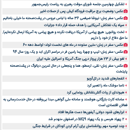
لیفتراک صفر؛ راهنمای جامع خرید، قیمت و فروش در ایران
تشکیل چهارمین جلسه شورای موقت رهبری به ریاست رئیس‌جمهور
راهنمای جامع بهترین کفش ورزشی برای دویدن و استفاده روزمره | بررسی ۱۲ مدل برتر
عکس؛ وضعیت برج مراقبت فرودگاه کیش پس از حملات اخیر
عکس؛ سفر زمان؛ نیوشا ضیغمی 36 ساله با لباس عروس در پشت‌صحنه ما خیلی باحالیم
سپاه یک نفتکش آمریکایی را هدف حمله قرار داد+ جزئیات
تخت روانچی: هیچ پیامی از آمریکا دریافت نکرده و هیچ پیامی به آمریکا ارسال نکرده‌ایم/
ما حق دفاع از خود را داریم
عکس؛ سفر در زمان؛ متین ستوده در ماه های نخست تولد؛ اواسط دهه 60
عکس؛ سفر زمان؛ تیپ و چهرۀ ریما رامین فر در مراسم اکران ابد و یک روز؛ سال 94
لغو بیش از 23 هزار پرواز درپی جنگ آمریکا و اسرائیل علیه ایران
عکس؛ سفر زمان؛ نقی، ارسطو، هما و پنجعلی در حال تمرین دیالوگ در پشت‌صحنه
پایتخت
انفجارهای شدید در تل‌آویو
ناسا موشک ماه را تعمیر کرد
هیوندای از ربات آتش‌نشانش رونمایی کرد
سامانه کارت بازرگانی هوشمند و سامانه ملی گواهی مبدا بی‌وقفه در حال خدمت‌رسانی به
فعالان اقتصادی است
ابزارهای شنود دولتی آیفون‌ها دست هکرها افتاد
2 پهپاد هرمس و یک پهپاد MQ9 در اصفهان منهدم شد
چند توصیه مهم روانشناسان برای آرام کردن کودکان در شرایط جنگی