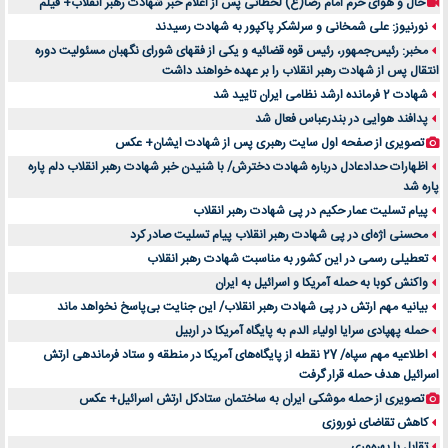
حال و هوای حرم امام رضا(ع) لحظاتی پس از اعلام خبر شهادت رهبر انقلاب+ فیلم
نورنیوز: علی شمخانی و سرلشکر پاکپور به شهادت رسیدند
مخبر: رئیس‌جمهور، رئیس قوه ‌قضائیه و یکی از فقهای شورای نگهبان مسئولیت دوره
انتقال پس ‌از شهادت رهبر انقلاب را بر عهده خواهند داشت
شهادت 2 فرمانده ارشد نظامی ایران تایید شد
پدافند هوایی در بندرعباس فعال شد
تصویری از صفحه اول سایت رهبری پس از شهادت ایشان+ عکس
اظهارات حدادعادل درباره شهادت دخترش/ با شنیدن خبر شهادت رهبر انقلاب دلم پاره
پاره شد
پیام تسلیت عمار حکیم در پی شهادت رهبر انقلاب
محسنی اژه‌ای در پی شهادت رهبر انقلاب پیام تسلیت صادر کرد
تعطیلی رسمی در این کشور به مناسبت شهادت رهبر انقلاب
واکنش کوبا به حمله آمریکا و اسرائیل به ایران
بیانیه مهم ارتش در پی شهادت رهبر انقلاب/ این جنایت بی‌پاسخ نخواهد ماند
حمله پهپادی سرایا اولیاء الدم به پایگاه آمریکا در اربیل
اطلاعیه مهم سپاه/ 27 نقطه از پایگاه‌های آمریکا در منطقه و ستاد فرماندهی ارتش
اسرائیل هدف حمله قرار گرفت
تصویری از حمله موشکی ایران به ساختمان ستادکل ارتش اسرائیل+ عکس
کاهش تقاضای نوروزی
تقابل با بهره‌وری