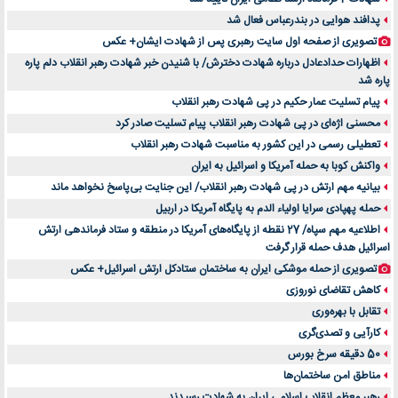
پدافند هوایی در بندرعباس فعال شد
تصویری از صفحه اول سایت رهبری پس از شهادت ایشان+ عکس
اظهارات حدادعادل درباره شهادت دخترش/ با شنیدن خبر شهادت رهبر انقلاب دلم پاره
پاره شد
پیام تسلیت عمار حکیم در پی شهادت رهبر انقلاب
محسنی اژه‌ای در پی شهادت رهبر انقلاب پیام تسلیت صادر کرد
تعطیلی رسمی در این کشور به مناسبت شهادت رهبر انقلاب
واکنش کوبا به حمله آمریکا و اسرائیل به ایران
بیانیه مهم ارتش در پی شهادت رهبر انقلاب/ این جنایت بی‌پاسخ نخواهد ماند
حمله پهپادی سرایا اولیاء الدم به پایگاه آمریکا در اربیل
اطلاعیه مهم سپاه/ 27 نقطه از پایگاه‌های آمریکا در منطقه و ستاد فرماندهی ارتش
اسرائیل هدف حمله قرار گرفت
تصویری از حمله موشکی ایران به ساختمان ستادکل ارتش اسرائیل+ عکس
کاهش تقاضای نوروزی
تقابل با بهره‌وری
کارآیی و تصدی‌گری
50 دقیقه سرخ بورس
مناطق امن ساختمان‌ها
رهبر معظم انقلاب اسلامی ایران به شهادت رسیدند