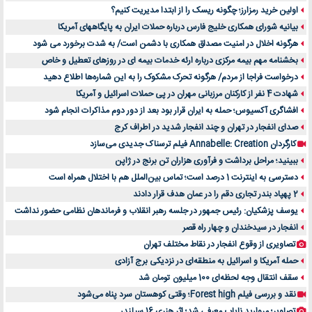
اولین خرید رمزارز؛ چگونه ریسک را از ابتدا مدیریت کنیم؟
بیانیه شورای همکاری خلیج فارس درباره حملات ایران به پایگاههای آمریکا
هرگونه اخلال در امنیت مصداق همکاری با دشمن است/ به شدت برخورد می شود
بخشنامه مهم بیمه مرکزی درباره ارئه خدمات بیمه ای در روزهای تعطیل و خاص
درخواست فراجا از مردم/ هرگونه تحرک مشکوک را به این شماره‌ها اطلاع دهید
شهادت 4 نفر از کارکنان مرزبانی مهران در پی حملات اسرائیل و آمریکا
افشاگری آکسیوس؛ حمله به ایران قرار بود بعد از دور دوم مذاکرات انجام شود
صدای انفجار در تهران و چند انفجار شدید در اطراف کرج
کارگردان Annabelle: Creation فیلم ترسناک جدیدی می‌سازد
ببینید؛ مراحل برداشت و فرآوری هزاران تن برنج در ژاپن
دسترسی به اینترنت 1 درصد است؛ تماس بین‌الملل هم با اختلال همراه است
2 پهپاد بندر تجاری دقم را در عمان هدف قرار دادند
یوسف پزشکیان: رئیس جمهور در جلسه رهبر انقلاب و فرماندهان نظامی حضور نداشت
انفجار در سیدخندان و چهار راه قصر
تصاویری از وقوع انفجار در نقاط مختلف تهران
حمله آمریکا و اسرائیل به منطقه‌ای در نزدیکی برج آزادی
سقف انتقال وجه لحظه‌ای 100 میلیون تومان شد
نقد و بررسی فیلم Forest high؛ وقتی کوهستان سرد پناه می‌شود
تصاویر؛ مروارید نایاب معرفی شد؛ اثر هنری 16 سیلندر