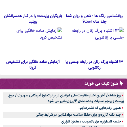
روانشناسی رنگ ها ؛ ذهن و روان شما
بازیگران پایتخت را در کنار همسرانشان
چند ساله است؟
ببینید
13 اشتباه بزرگ زنان در رابطه جنسی یا
آزمایش ساده خانگی برای تشخیص
زناشویی
کرونا
هنوز کلیک می خورند
روز هشتم/ آخرین اخبار مقاومت ملی ایرانیان در برابر تجاوز آمریکایی صهیونی/ موج
بیست و پنجم عملیات وعده صادق 4/بروزرسانی می شود
همین زخم‌هایی که نشمرده‌ایم...
چند نکته کاربردی برای حفظ سلامت موادغذایی در شرایط جنگی
جلسه اضطراری برای تصویب دستمزد کارگران