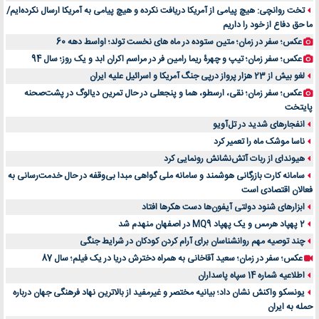
تخت روانچی: هیچ پیامی از آمریکا دریافت نکرده و هیچ پیامی به آمریکا ارسال نکرده‌ایم/
ما حق دفاع از خود را داریم
عکس؛ سفر در زمان؛ متین ستوده در ماه های نخست تولد؛ اواسط دهه 60
عکس؛ سفر زمان؛ تیپ و چهرۀ ریما رامین فر در مراسم اکران ابد و یک روز؛ سال 94
لغو بیش از 23 هزار پرواز درپی جنگ آمریکا و اسرائیل علیه ایران
عکس؛ سفر زمان؛ نقی، ارسطو، هما و پنجعلی در حال تمرین دیالوگ در پشت‌صحنه
پایتخت
انفجارهای شدید در تل‌آویو
ناسا موشک ماه را تعمیر کرد
هیوندای از ربات آتش‌نشانش رونمایی کرد
سامانه کارت بازرگانی هوشمند و سامانه ملی گواهی مبدا بی‌وقفه در حال خدمت‌رسانی به
فعالان اقتصادی است
ابزارهای شنود دولتی آیفون‌ها دست هکرها افتاد
2 پهپاد هرمس و یک پهپاد MQ9 در اصفهان منهدم شد
چند توصیه مهم روانشناسان برای آرام کردن کودکان در شرایط جنگی
عکس؛ سفر در زمان؛ سعید آقاخانی به همراه دخترش دریا در یک فیلم؛ سال 87
اطلاعیه شماره 14 سپاه پاسداران
یونسکو واکنش نشان داد؛ بیانیه مختصر و غیرمفید از بالاترین نهاد فرهنگی جهان درباره
حمله به ایران