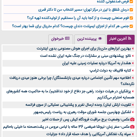
قرص ضدعفونی کننده
درمان شقاق با لیزر در مرکز تهران؛ مسیر انتخاب من تا دکتر قمری
فوم صنعتی چیست و از کجا باید آن را مستقیم از تولیدکننده تهیه کرد؟
جنس هر کدام از اجزای ایمپلنت دندان چیست؟ کدام متریال برای شما بهتر است؟
تولید لیوان کاغذی یک کسب‌ و کار پر سود و رو‌ به‌ رشد در بازار ایران
آخرین اخبار
پربیننده ترین
خبرخوان
درد زانو بعد از تمرین با تردمیل؟ شاید مشکل از این انتخاب باشد
بهترین ابزارهای متن‌باز برای اجرای هوش مصنوعی بدون اینترنت
آینده موسیقی هم‌اکنون در اینجاست
ناتو: پیشنهادی مبنی بر مشارکت در جنگ علیه ایران نشده است
بهترین راه تبلیغات کلینیک زیبایی و افزایش مشتری کدام است؟
هشدار به آمریکا درباره عملیات زمینی علیه ایران
مقایسه قالب آسترا با وودمارت و فلت‌سام (فارسی)
کنایه قالیباف به دولت ترامپ
خرید سمعک کارکرده یا دست دوم | نکات مهم قبل از تصمیم‌گیری
اطلاعیه مهم تأمین اجتماعی درباره عیدی بازنشستگان/ چرا برخی هنوز عیدی دریافت
نکرده‌اند؟
خرید و فروش قطعات سرور دست دوم در ماهان شبکه ایرانیان
پزشکیان در هیئت دولت: راهی جز دفاع از خود نداشتیم/ ما به حاکمیت همه کشورهای
اهمیت انتخاب بهترین وکیل در سعادت آباد برای پرونده‌های حساس و کلان
همسایه احترام می‌گذاریم
۷ تاثیرات کامپیوتر در حوزه علوم زندگی و کاربردی
تقویت ارتش لبنان/ وعده ارسال نفربر و پشتیبانی عملیاتی از سوی فرانسه
لیفتراک صفر؛ راهنمای جامع خرید، قیمت و فروش در ایران
تشکیل چهارمین جلسه شورای موقت رهبری به ریاست رئیس‌جمهور
راهنمای جامع بهترین کفش ورزشی برای دویدن و استفاده روزمره | بررسی ۱۲ مدل برتر
عکس؛ وضعیت برج مراقبت فرودگاه کیش پس از حملات اخیر
عکس؛ سفر زمان؛ نیوشا ضیغمی 36 ساله با لباس عروس در پشت‌صحنه ما خیلی باحالیم
سپاه یک نفتکش آمریکایی را هدف حمله قرار داد+ جزئیات