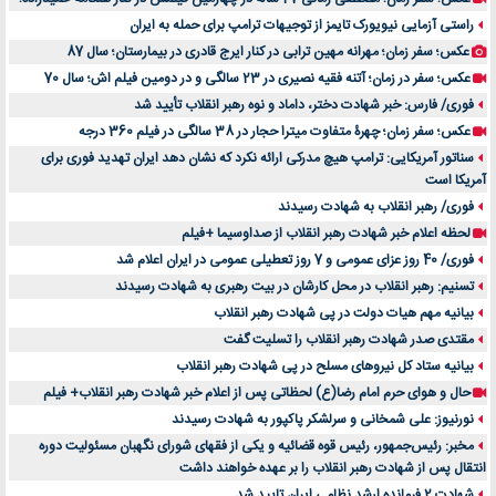
راستی آزمایی نیویورک تایمز از توجیهات ترامپ برای حمله به ایران
عکس؛ سفر زمان؛ مهرانه مهین ترابی در کنار ایرج قادری در بیمارستان؛ سال 87
عکس؛ سفر در زمان؛ آتنه فقیه نصیری در 23 سالگی و در دومین فیلم اش؛ سال 70
فوری/ فارس: خبر شهادت دختر، داماد و نوه رهبر انقلاب تأیید شد
عکس؛ سفر زمان؛ چهرۀ متفاوت میترا حجار در 38 سالگی در فیلم 360 درجه
سناتور آمریکایی: ترامپ هیچ مدرکی ارائه نکرد که نشان دهد ایران تهدید فوری برای
آمریکا است
فوری/ رهبر انقلاب به شهادت رسیدند
لحظه اعلام خبر شهادت رهبر انقلاب از صداوسیما +فیلم
فوری/ 40 روز عزای عمومی و 7 روز تعطیلی عمومی در ایران اعلام شد
تسنیم: رهبر انقلاب در محل کارشان در بیت رهبری به شهادت رسیدند
بیانیه مهم هیات دولت در پی شهادت رهبر انقلاب
مقتدی صدر شهادت رهبر انقلاب را تسلیت گفت
بیانیه ستاد کل نیروهای مسلح در پی شهادت رهبر انقلاب
حال و هوای حرم امام رضا(ع) لحظاتی پس از اعلام خبر شهادت رهبر انقلاب+ فیلم
نورنیوز: علی شمخانی و سرلشکر پاکپور به شهادت رسیدند
مخبر: رئیس‌جمهور، رئیس قوه ‌قضائیه و یکی از فقهای شورای نگهبان مسئولیت دوره
انتقال پس ‌از شهادت رهبر انقلاب را بر عهده خواهند داشت
شهادت 2 فرمانده ارشد نظامی ایران تایید شد