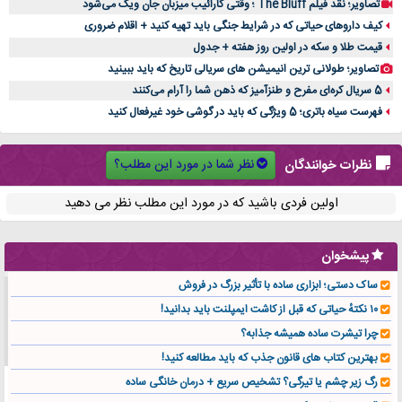
تصاویر؛ نقد فیلم The Bluff ؛ وقتی کارائیب میزبان جان ویک می‌شود
کیف داروهای حیاتی که در شرایط جنگی باید تهیه کنید + اقلام ضروری
قیمت طلا و سکه در اولین روز هفته + جدول
تصاویر؛ طولانی ترین انیمیشن های سریالی تاریخ که باید ببینید
5 سریال کره‌ای مفرح و طنزآمیز که ذهن شما را آرام می‌کنند
فهرست سیاه باتری؛ 5 ویژگی که باید در گوشی خود غیرفعال کنید
نظر شما در مورد این مطلب؟
نظرات خوانندگان
اولین فردی باشید که در مورد این مطلب نظر می دهید
پیشخوان
ساک دستی؛ ابزاری ساده با تأثیر بزرگ در فروش
۱۰ نکتهٔ حیاتی که قبل از کاشت ایمپلنت باید بدانید!
چرا تیشرت ساده همیشه جذابه؟
بهترین کتاب های قانون جذب که باید مطالعه کنید!
رگ زیر چشم یا تیرگی؟ تشخیص سریع + درمان خانگی ساده