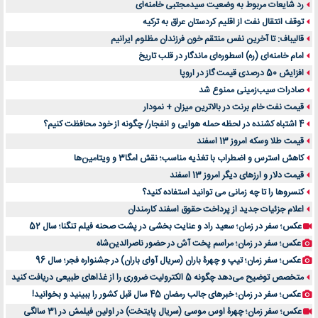
رد شایعات مربوط به وضعیت سیدمجتبی خامنه‌ای
توقف انتقال نفت از اقلیم کردستان عراق به ترکیه
قالیباف: تا آخرین نفس منتقم خون فرزندان مظلوم ایرانیم
امام خامنه‌ای (ره) اسطوره‌ای ماندگار در قلب تاریخ
افزایش 50 درصدی قیمت گاز در اروپا
صادرات سیب‌زمینی ممنوع شد
قیمت نفت خام برنت در بالاترین میزان + نمودار
4 اشتباه کشنده در لحظه حمله هوایی و انفجار/ چگونه از خود محافظت کنیم؟
قیمت طلا وسکه امروز 13 اسفند
کاهش استرس و اضطراب با تغذیه مناسب؛ نقش امگا3 و ویتامین‌ها
قیمت دلار و ارزهای دیگر امروز 13 اسفند
کنسروها را تا چه زمانی می توانید استفاده کنید؟
اعلام جزئیات جدید از پرداخت حقوق اسفند کارمندان
عکس؛ سفر در زمان؛ سعید راد و عنایت بخشی در پشت صحنه فیلم تنگنا؛ سال 52
عکس؛ سفر در زمان؛ مراسم پخت آش در حضور ناصرالدین‌شاه
عکس؛ سفر زمان؛ تیپ و چهرۀ باران (سریال آوای باران) در جشنواره فجر؛ سال 96
متخصص توضیح می‌دهد چگونه 5 الکترولیت ضروری را از غذاهای طبیعی دریافت کنید
عکس؛ سفر در زمان؛ خبرهای جالب رمضان 45 سال قبل کشور را ببینید و بخوانید!
عکس؛ سفر زمان؛ چهرۀ اوس موسی (سریال پایتخت) در اولین فیلمش در 31 سالگی