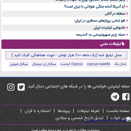
آیا آمریکا آماده جنگی طولانی با ایران است؟
منطقه در آتش
لغو تمامی پروازهای مسافری در ایران:
خاموشی اینترنت ایران
حمله رژیم صهیونیستی به 2مدرسه:
تبلیغات متنی
محل تبلیغ شما (یک ماهه 200 هزار تومان - جهت هماهنگی کلیک کنید )
باحال مگ
cyprus-newlife
Cyprus کجاست
سیگنال ارز دیجیتال
سیگنال فیوچرز
مجله اینترنتی خواندنی ها را در شبکه های اجتماعی دنبال کنید
صفحه نخست
|
تعرفه تبلیغات
|
پیوندها
|
استخاره با قران
|
تعبیر خواب
|
تبدیل تاریخ شمسی و میلادی
مسئولیت مطالب بازنشری بر عهده منبع مطلب است