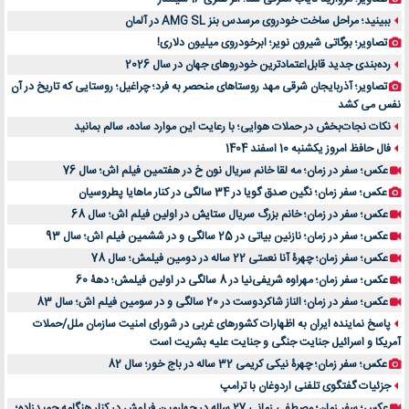
ببینید؛ مراحل ساخت خودروی مرسدس بنز AMG SL در آلمان
تصاویر؛ بوگاتی شیرون نویر؛ ابرخودروی میلیون دلاری!
رده‌بندی جدید قابل‌اعتمادترین خودروهای جهان در سال 2026
تصاویر؛ آذربایجان شرقی مهد روستاهای منحصر به فرد؛ چراغیل؛ روستایی که تاریخ در آن
نفس می کشد
نکات نجات‌بخش در حملات هوایی؛ با رعایت این موارد ساده، سالم بمانید
فال حافظ امروز یکشنبه 10 اسفند 1404
عکس؛ سفر در زمان؛ مه لقا خانم سریال نون خ در هفتمین فیلم اش؛ سال 76
عکس؛ سفر زمان؛ نگین صدق گویا در 34 سالگی در کنار ماهایا پطروسیان
عکس؛ سفر در زمان؛ خانم بزرگ سریال ستایش در اولین فیلم اش؛ سال 68
عکس؛ سفر در زمان؛ نازنین بیاتی در 25 سالگی و در ششمین فیلم اش؛ سال 93
عکس؛ سفر زمان؛ چهرۀ آنا نعمتی 22 ساله در دومین فیلمش؛ سال 78
عکس؛ سفر زمان؛ مهراوه شریفی‌نیا در 8 سالگی در اولین فیلمش؛ دهۀ 60
عکس؛ سفر در زمان؛ الناز شاکردوست در 20 سالگی و در سومین فیلم اش؛ سال 83
پاسخ نماینده ایران به اظهارات کشورهای غربی در شورای امنیت سازمان ملل/حملات
آمریکا و اسرائیل جنایت جنگی و جنایت علیه بشریت است
عکس؛ سفر زمان؛ چهرۀ نیکی کریمی 32 ساله در باج خور؛ سال 82
جزئیات گفتگوی تلفنی اردوغان با ترامپ
عکس؛ سفر زمان؛ مصطفی زمانی 27 ساله در چهارمین فیلمش در کنار هنگامه حمیدزاده؛