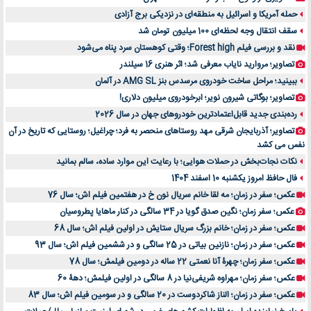
حمله آمریکا و اسرائیل به منطقه‌ای در نزدیکی برج آزادی
سقف انتقال وجه لحظه‌ای 100 میلیون تومان شد
نقد و بررسی فیلم Forest high؛ وقتی کوهستان سرد پناه می‌شود
تصاویر؛ مروارید نایاب معرفی شد؛ اثر هنری 16 سیلندر
ببینید؛ مراحل ساخت خودروی مرسدس بنز AMG SL در آلمان
تصاویر؛ بوگاتی شیرون نویر؛ ابرخودروی میلیون دلاری!
رده‌بندی جدید قابل‌اعتمادترین خودروهای جهان در سال 2026
تصاویر؛ آذربایجان شرقی مهد روستاهای منحصر به فرد؛ چراغیل؛ روستایی که تاریخ در آن
نفس می کشد
نکات نجات‌بخش در حملات هوایی؛ با رعایت این موارد ساده، سالم بمانید
فال حافظ امروز یکشنبه 10 اسفند 1404
عکس؛ سفر در زمان؛ مه لقا خانم سریال نون خ در هفتمین فیلم اش؛ سال 76
عکس؛ سفر زمان؛ نگین صدق گویا در 34 سالگی در کنار ماهایا پطروسیان
عکس؛ سفر در زمان؛ خانم بزرگ سریال ستایش در اولین فیلم اش؛ سال 68
عکس؛ سفر در زمان؛ نازنین بیاتی در 25 سالگی و در ششمین فیلم اش؛ سال 93
عکس؛ سفر زمان؛ چهرۀ آنا نعمتی 22 ساله در دومین فیلمش؛ سال 78
عکس؛ سفر زمان؛ مهراوه شریفی‌نیا در 8 سالگی در اولین فیلمش؛ دهۀ 60
عکس؛ سفر در زمان؛ الناز شاکردوست در 20 سالگی و در سومین فیلم اش؛ سال 83