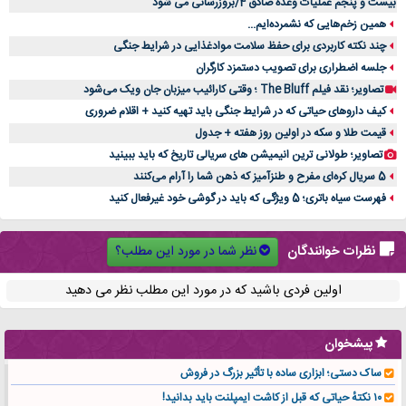
بیست و پنجم عملیات وعده صادق 4/بروزرسانی می شود
همین زخم‌هایی که نشمرده‌ایم...
چند نکته کاربردی برای حفظ سلامت موادغذایی در شرایط جنگی
جلسه اضطراری برای تصویب دستمزد کارگران
تصاویر؛ نقد فیلم The Bluff ؛ وقتی کارائیب میزبان جان ویک می‌شود
کیف داروهای حیاتی که در شرایط جنگی باید تهیه کنید + اقلام ضروری
قیمت طلا و سکه در اولین روز هفته + جدول
تصاویر؛ طولانی ترین انیمیشن های سریالی تاریخ که باید ببینید
5 سریال کره‌ای مفرح و طنزآمیز که ذهن شما را آرام می‌کنند
فهرست سیاه باتری؛ 5 ویژگی که باید در گوشی خود غیرفعال کنید
نظر شما در مورد این مطلب؟
نظرات خوانندگان
اولین فردی باشید که در مورد این مطلب نظر می دهید
پیشخوان
ساک دستی؛ ابزاری ساده با تأثیر بزرگ در فروش
۱۰ نکتهٔ حیاتی که قبل از کاشت ایمپلنت باید بدانید!