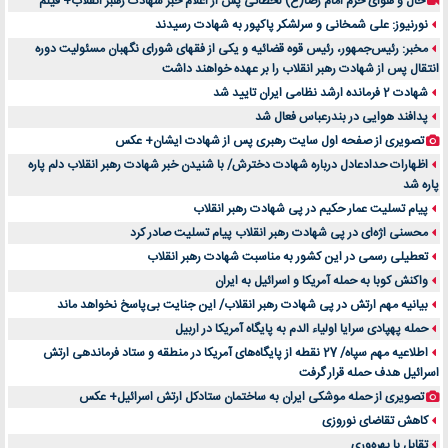
حال و هوای حرم امام رضا(ع) لحظاتی پس از اعلام خبر شهادت رهبر انقلاب+ فیلم
نورنیوز: علی شمخانی و سرلشکر پاکپور به شهادت رسیدند
مخبر: رئیس‌جمهور، رئیس قوه ‌قضائیه و یکی از فقهای شورای نگهبان مسئولیت دوره
انتقال پس ‌از شهادت رهبر انقلاب را بر عهده خواهند داشت
شهادت 2 فرمانده ارشد نظامی ایران تایید شد
پدافند هوایی در بندرعباس فعال شد
تصویری از صفحه اول سایت رهبری پس از شهادت ایشان+ عکس
اظهارات حدادعادل درباره شهادت دخترش/ با شنیدن خبر شهادت رهبر انقلاب دلم پاره
پاره شد
پیام تسلیت عمار حکیم در پی شهادت رهبر انقلاب
محسنی اژه‌ای در پی شهادت رهبر انقلاب پیام تسلیت صادر کرد
تعطیلی رسمی در این کشور به مناسبت شهادت رهبر انقلاب
واکنش کوبا به حمله آمریکا و اسرائیل به ایران
بیانیه مهم ارتش در پی شهادت رهبر انقلاب/ این جنایت بی‌پاسخ نخواهد ماند
حمله پهپادی سرایا اولیاء الدم به پایگاه آمریکا در اربیل
اطلاعیه مهم سپاه/ 27 نقطه از پایگاه‌های آمریکا در منطقه و ستاد فرماندهی ارتش
اسرائیل هدف حمله قرار گرفت
تصویری از حمله موشکی ایران به ساختمان ستادکل ارتش اسرائیل+ عکس
کاهش تقاضای نوروزی
تقابل با بهره‌وری