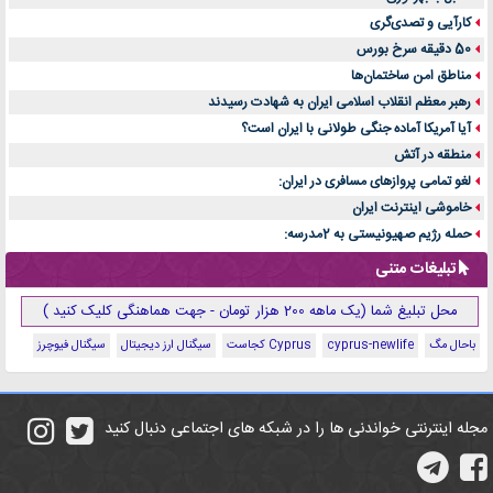
کارآیی و تصدی‌گری
50 دقیقه سرخ بورس
مناطق امن ساختمان‌ها
رهبر معظم انقلاب اسلامی ایران به شهادت رسیدند
آیا آمریکا آماده جنگی طولانی با ایران است؟
منطقه در آتش
لغو تمامی پروازهای مسافری در ایران:
خاموشی اینترنت ایران
حمله رژیم صهیونیستی به 2مدرسه:
تبلیغات متنی
محل تبلیغ شما (یک ماهه 200 هزار تومان - جهت هماهنگی کلیک کنید )
باحال مگ
cyprus-newlife
Cyprus کجاست
سیگنال ارز دیجیتال
سیگنال فیوچرز
مجله اینترنتی خواندنی ها را در شبکه های اجتماعی دنبال کنید