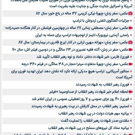
پاسخ نماینده ایران به اظهارات کشورهای غربی در شورای امنیت سازمان ملل/حملات
آمریکا و اسرائیل جنایت جنگی و جنایت علیه بشریت است
عکس؛ سفر زمان؛ چهرۀ نیکی کریمی 32 ساله در باج خور؛ سال 82
جزئیات گفتگوی تلفنی اردوغان با ترامپ
عکس؛ سفر زمان؛ مصطفی زمانی 27 ساله در چهارمین فیلمش در کنار هنگامه حمیدزاده؛
راستی آزمایی نیویورک تایمز از توجیهات ترامپ برای حمله به ایران
عکس؛ سفر زمان؛ مهرانه مهین ترابی در کنار ایرج قادری در بیمارستان؛ سال 87
عکس؛ سفر در زمان؛ آتنه فقیه نصیری در 23 سالگی و در دومین فیلم اش؛ سال 70
فوری/ فارس: خبر شهادت دختر، داماد و نوه رهبر انقلاب تأیید شد
عکس؛ سفر زمان؛ چهرۀ متفاوت میترا حجار در 38 سالگی در فیلم 360 درجه
سناتور آمریکایی: ترامپ هیچ مدرکی ارائه نکرد که نشان دهد ایران تهدید فوری برای
آمریکا است
فوری/ رهبر انقلاب به شهادت رسیدند
لحظه اعلام خبر شهادت رهبر انقلاب از صداوسیما +فیلم
فوری/ 40 روز عزای عمومی و 7 روز تعطیلی عمومی در ایران اعلام شد
تسنیم: رهبر انقلاب در محل کارشان در بیت رهبری به شهادت رسیدند
بیانیه مهم هیات دولت در پی شهادت رهبر انقلاب
مقتدی صدر شهادت رهبر انقلاب را تسلیت گفت
بیانیه ستاد کل نیروهای مسلح در پی شهادت رهبر انقلاب