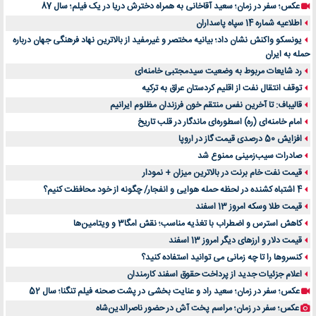
عکس؛ سفر در زمان؛ سعید آقاخانی به همراه دخترش دریا در یک فیلم؛ سال 87
اطلاعیه شماره 14 سپاه پاسداران
یونسکو واکنش نشان داد؛ بیانیه مختصر و غیرمفید از بالاترین نهاد فرهنگی جهان درباره
حمله به ایران
رد شایعات مربوط به وضعیت سیدمجتبی خامنه‌ای
توقف انتقال نفت از اقلیم کردستان عراق به ترکیه
قالیباف: تا آخرین نفس منتقم خون فرزندان مظلوم ایرانیم
امام خامنه‌ای (ره) اسطوره‌ای ماندگار در قلب تاریخ
افزایش 50 درصدی قیمت گاز در اروپا
صادرات سیب‌زمینی ممنوع شد
قیمت نفت خام برنت در بالاترین میزان + نمودار
4 اشتباه کشنده در لحظه حمله هوایی و انفجار/ چگونه از خود محافظت کنیم؟
قیمت طلا وسکه امروز 13 اسفند
کاهش استرس و اضطراب با تغذیه مناسب؛ نقش امگا3 و ویتامین‌ها
قیمت دلار و ارزهای دیگر امروز 13 اسفند
کنسروها را تا چه زمانی می توانید استفاده کنید؟
اعلام جزئیات جدید از پرداخت حقوق اسفند کارمندان
عکس؛ سفر در زمان؛ سعید راد و عنایت بخشی در پشت صحنه فیلم تنگنا؛ سال 52
عکس؛ سفر در زمان؛ مراسم پخت آش در حضور ناصرالدین‌شاه