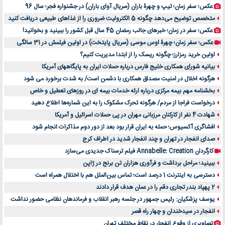
عکس؛ سفر زمان؛ تیپ و چهرۀ باران (سریال آوای باران) در جشنواره فجر؛ سال 96
متخصص توضیح می‌دهد چگونه 5 الکترولیت ضروری را از غذاهای طبیعی دریافت کنید
عکس؛ سفر در زمان؛ خبرهای جالب رمضان 45 سال قبل کشور را ببینید و بخوانید!
عکس؛ سفر زمان؛ چهرۀ اوس موسی (سریال پایتخت) در اولین فیلمش در 31 سالگی
اولین خرید رمزارز؛ چگونه ریسک را از ابتدا مدیریت کنیم؟
بیانیه شورای همکاری خلیج فارس درباره حملات ایران به پایگاههای آمریکا
هرگونه اخلال در امنیت مصداق همکاری با دشمن است/ به شدت برخورد می شود
بخشنامه مهم بیمه مرکزی درباره ارئه خدمات بیمه ای در روزهای تعطیل و خاص
درخواست فراجا از مردم/ هرگونه تحرک مشکوک را به این شماره‌ها اطلاع دهید
شهادت 4 نفر از کارکنان مرزبانی مهران در پی حملات اسرائیل و آمریکا
افشاگری آکسیوس؛ حمله به ایران قرار بود بعد از دور دوم مذاکرات انجام شود
صدای انفجار در تهران و چند انفجار شدید در اطراف کرج
کارگردان Annabelle: Creation فیلم ترسناک جدیدی می‌سازد
ببینید؛ مراحل برداشت و فرآوری هزاران تن برنج در ژاپن
دسترسی به اینترنت 1 درصد است؛ تماس بین‌الملل هم با اختلال همراه است
2 پهپاد بندر تجاری دقم را در عمان هدف قرار دادند
یوسف پزشکیان: رئیس جمهور در جلسه رهبر انقلاب و فرماندهان نظامی حضور نداشت
انفجار در سیدخندان و چهار راه قصر
تصاویری از وقوع انفجار در نقاط مختلف تهران