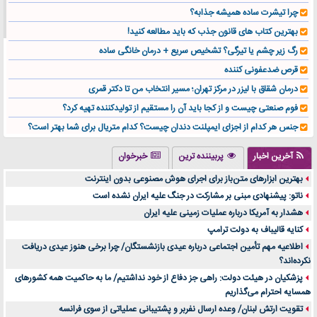
چرا تیشرت ساده همیشه جذابه؟
بهترین کتاب های قانون جذب که باید مطالعه کنید!
رگ زیر چشم یا تیرگی؟ تشخیص سریع + درمان خانگی ساده
قرص ضدعفونی کننده
درمان شقاق با لیزر در مرکز تهران؛ مسیر انتخاب من تا دکتر قمری
فوم صنعتی چیست و از کجا باید آن را مستقیم از تولیدکننده تهیه کرد؟
جنس هر کدام از اجزای ایمپلنت دندان چیست؟ کدام متریال برای شما بهتر است؟
تولید لیوان کاغذی یک کسب‌ و کار پر سود و رو‌ به‌ رشد در بازار ایران
آخرین اخبار
پربیننده ترین
خبرخوان
درد زانو بعد از تمرین با تردمیل؟ شاید مشکل از این انتخاب باشد
بهترین ابزارهای متن‌باز برای اجرای هوش مصنوعی بدون اینترنت
آینده موسیقی هم‌اکنون در اینجاست
ناتو: پیشنهادی مبنی بر مشارکت در جنگ علیه ایران نشده است
بهترین راه تبلیغات کلینیک زیبایی و افزایش مشتری کدام است؟
هشدار به آمریکا درباره عملیات زمینی علیه ایران
مقایسه قالب آسترا با وودمارت و فلت‌سام (فارسی)
کنایه قالیباف به دولت ترامپ
خرید سمعک کارکرده یا دست دوم | نکات مهم قبل از تصمیم‌گیری
اطلاعیه مهم تأمین اجتماعی درباره عیدی بازنشستگان/ چرا برخی هنوز عیدی دریافت
نکرده‌اند؟
خرید و فروش قطعات سرور دست دوم در ماهان شبکه ایرانیان
پزشکیان در هیئت دولت: راهی جز دفاع از خود نداشتیم/ ما به حاکمیت همه کشورهای
اهمیت انتخاب بهترین وکیل در سعادت آباد برای پرونده‌های حساس و کلان
همسایه احترام می‌گذاریم
۷ تاثیرات کامپیوتر در حوزه علوم زندگی و کاربردی
تقویت ارتش لبنان/ وعده ارسال نفربر و پشتیبانی عملیاتی از سوی فرانسه