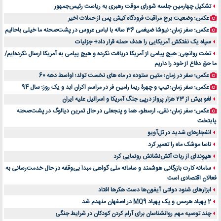
لیفتراک صفر؛ راهنمای جامع خرید، قیمت و فروش در ایران
تشکیل چهارمین جلسه شورای موقت رهبری به ریاست رئیس‌جمهور
راهنمای جامع بهترین کفش ورزشی برای دویدن و استفاده روزمره | بررسی ۱۲ مدل برتر
عکس؛ وضعیت برج مراقبت فرودگاه کیش پس از حملات اخیر
عکس؛ سفر زمان؛ نیوشا ضیغمی 36 ساله با لباس عروس در پشت‌صحنه ما خیلی باحالیم
سپاه یک نفتکش آمریکایی را هدف حمله قرار داد+ جزئیات
تخت روانچی: هیچ پیامی از آمریکا دریافت نکرده و هیچ پیامی به آمریکا ارسال نکرده‌ایم/
ما حق دفاع از خود را داریم
عکس؛ سفر در زمان؛ متین ستوده در ماه های نخست تولد؛ اواسط دهه 60
عکس؛ سفر زمان؛ تیپ و چهرۀ ریما رامین فر در مراسم اکران ابد و یک روز؛ سال 94
لغو بیش از 23 هزار پرواز درپی جنگ آمریکا و اسرائیل علیه ایران
عکس؛ سفر زمان؛ نقی، ارسطو، هما و پنجعلی در حال تمرین دیالوگ در پشت‌صحنه
پایتخت
انفجارهای شدید در تل‌آویو
ناسا موشک ماه را تعمیر کرد
هیوندای از ربات آتش‌نشانش رونمایی کرد
سامانه کارت بازرگانی هوشمند و سامانه ملی گواهی مبدا بی‌وقفه در حال خدمت‌رسانی به
فعالان اقتصادی است
ابزارهای شنود دولتی آیفون‌ها دست هکرها افتاد
2 پهپاد هرمس و یک پهپاد MQ9 در اصفهان منهدم شد
چند توصیه مهم روانشناسان برای آرام کردن کودکان در شرایط جنگی