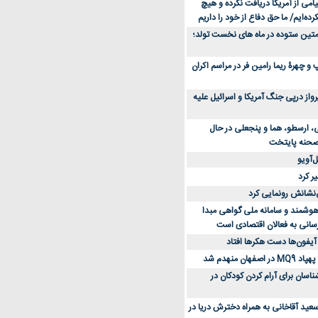
می از آمریکا دریافت نکرده و هیچ
رده‌ایم/ ما حق دفاع از خود را داریم
ن کفش ورزشی برای دویدن و استفاده
متین ستوده در ماه های نخست تولد؛
و چهرۀ ریما رامین فر در مراسم اکران
از 23 هزار پرواز درپی جنگ آمریکا و اسرائیل علیه
، ارسطو، هما و پنجعلی در حال
صحنه پایتخت
‌آویو
ر کرد
‌نشانش رونمایی کرد
 هوشمند و سامانه ملی گواهی مبدا
سانی به فعالان اقتصادی است
آیفون‌ها دست هکرها افتاد
اسان برای آرام کردن کودکان در
عید آقاخانی به همراه دخترش دریا در