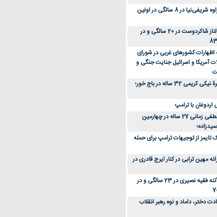
عکس؛ سفر زمان؛ مهراوه شریفی‌نیا در 8 سالگی در اولین
عکس؛ سفر در زمان؛ الناز شاکردوست در 20 سالگی و در
ه اظهارات کشورهای غربی در شورای
ت آمریکا و اسرائیل جنایت جنگی و
ت
عکس؛ سفر زمان؛ چهرۀ نیکی کریمی 32 ساله در باج خور؛
اردوغان با ترامپ
عکس؛ سفر زمان؛ مصطفی زمانی 27 ساله در چهارمین
میدزاده؛
 تایمز از توجیهات ترامپ برای حمله
ه مهین ترابی در کنار ایرج قادری در
عکس؛ سفر در زمان؛ آتنه فقیه نصیری در 23 سالگی و در
ت دختر، داماد و نوه رهبر انقلاب