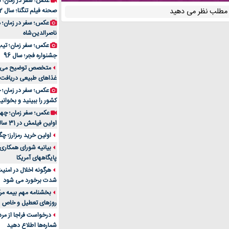
عکس؛ سفر در زمان؛ 
ن مطلب نظر می دهید
صحنه فیلم تنگنا؛ سال 52
عکس؛ سفر در زمان؛
ناصرالدین‌شاه
عکس؛ سفر زمان؛ تیپ و
جشنواره فجر؛ سال 96
غذاهای طبیعی دریافت 
کشور را ببینید و بخوانید
عکس؛ سفر زمان؛ چهر
اولین فیلمش در 31 سالگی
اولین خرید رمزارز؛ چگ
بیانیه شورای همکاری 
پایگاههای آمریکا
هرگونه اخلال در امن
شدت برخورد می شود
بخشنامه مهم بیمه مرک
روزهای تعطیل و خاص
درخواست فراجا از مر
شماره‌ها اطلاع دهید