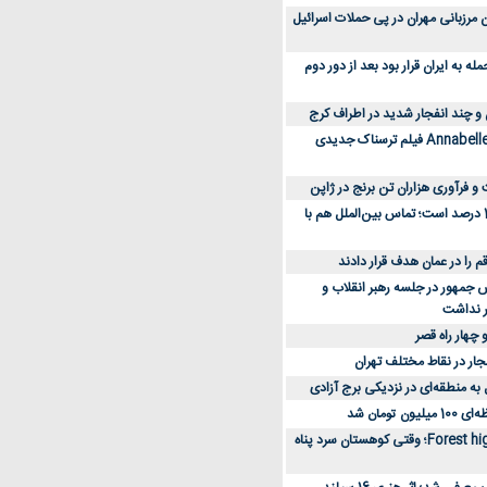
 کارکنان مرزبانی مهران در پی حملات اسرائیل
 به ایران قرار بود بعد از دور دوم
 و چند انفجار شدید در اطراف کرج
کارگردان Annabelle: Creation فیلم ترسناک جدیدی
 و فرآوری هزاران تن برنج در ژاپن
دسترسی به اینترنت 1 درصد است؛ تماس بین‌الملل هم با
جمهور در جلسه رهبر انقلاب و
ر نداشت
 چهار راه قصر
جار در نقاط مختلف تهران
 به منطقه‌ای در نزدیکی برج آزادی
تومان شد
نقد و بررسی فیلم Forest high؛ وقتی کوهستان سرد پناه