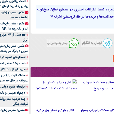
تخت روانچی: هیچ پیا
پیامی به آمریکا ارسال نک
راهنمای جامع بهتری
پرده ضبط اعترافات اجباری در سیمای نفاق/ میخ‌کوب
روزمره | بررسی ۱۲ مدل برتر
عکس؛ سفر در زمان؛ 
داشده‌ها و بریده‌ها در مقر ترویستی اشرف 3
اواسط دهه 60
عکس؛ سفر زمان؛ تیپ 
ابد و یک روز؛ سال 94
لغو بیش 
ایران
عکس؛ سفر زمان؛ نقی
تمرین دیالوگ در پشت‌
انفجارهای شدید در تل
ناسا موشک ماه را تعمی
هیوندای از ربات آتش
سامانه کارت بازرگانی
بی‌وقفه در حال خدمت‌ر
ابزارهای شنود دولتی 
2 پهپاد هرمس و یک پهپاد MQ9 در اصفهان منهدم شد
چند توصیه مهم روانشن
شرایط جنگی
ان سخت با جواب بسیار
اشلی بایدن دختر اول جدید
عکس؛ سفر در زمان؛ س