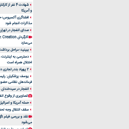
شهادت 4 نفر از
و آمریکا
افشاگری آکسیوس؛ حمله
مذاکرات انجام شود
صدای انفجار در تهران
می‌سازد
ببینید؛ مراحل برداشت
اختلال همراه است
2 پهپاد بندر تجاری دقم را در عمان هدف قرار دادند
یوسف پزشکیان: رئیس 
فرماندهان نظامی حضو
انفجار در سیدخندان و
تصاویری از وقوع انف
حمله آمریکا و اسرائیل
سقف انتقال وجه لحظه‌ای 100 میلیون 
می‌شود