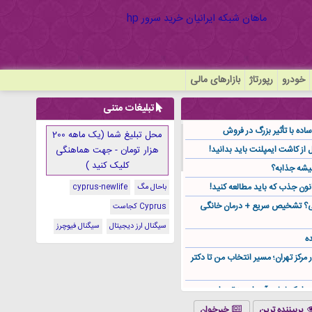
خودرو
رپورتاژ
بازارهای مالی
تبلیغات متنی
ده با تأثیر بزرگ در فروش
محل تبلیغ شما (یک ماهه 200
هزار تومان - جهت هماهنگی
کلیک کنید )
یشه جذابه؟
نون جذب که باید مطالعه کنید!
باحال مگ
cyprus-newlife
گی؟ تشخیص سریع + درمان خانگی
Cyprus کجاست
سیگنال ارز دیجیتال
سیگنال فیوچرز
ه
ر مرکز تهران؛ مسیر انتخاب من تا دکتر
ز کجا باید آن را مستقیم از
پربیننده ترین
خبرخوان