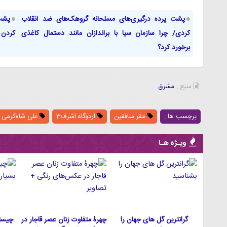
پشت پرده درگیری‌های مسلحانه گروهک‌های ضد انقلاب
پشت‌
کردی/ چرا سازمان سیا با براندازان مانند دستمال کاغذی
کردن ج
برخورد کرد؟
منبع :
مشرق
برچسب ها :
مقر منافقین
اردوگاه اشرف3
علی شاه‌کرمی
ویـژه هـا
گرانترین گل های جهان را
چهرۀ متفاوت زنان عصر قاجار در
چیست