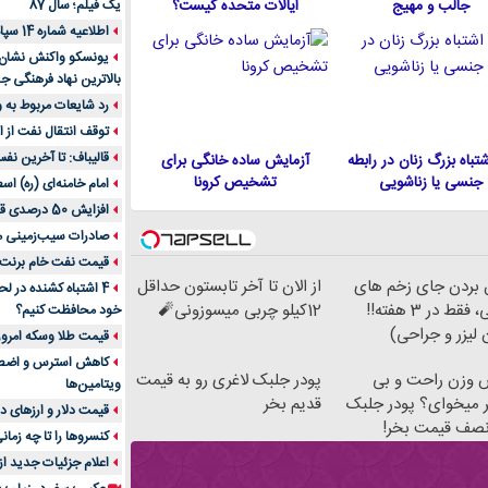
جالب و مهیج
ایالات متحده كيست؟
یک فیلم؛ سال 87
اطلاعیه شماره 14 سپاه پاسداران
یونسکو واکنش نشان دا
بالاترین نهاد فرهنگی جه
رد شایعات مربوط به
توقف انتقال نفت از اق
قالیباف: تا آخرین نف
 اشتباه بزرگ زنان در رابطه
آزمایش ساده خانگی برای
جنسی یا زناشویی
تشخیص کرونا
امام خامنه‌ای (ره) اس
افزایش 50 درصدی قیمت گاز در اروپا
صادرات سیب‌زمینی 
قیمت نفت خام برنت در
ن بردن جای زخم های
از الان تا آخر تابستون حداقل
4 اشتباه کشنده در ل
قدیمی، فقط در 3 هفته!!
12کیلو چربی میسوزونی🧨
خود محافظت کنیم؟
 لیزر و جراحی)
قیمت طلا وسکه امروز 13 اسفن
وزن راحت و بی
پودر جلبک لاغری رو به قیمت
ویتامین‌ها
 میخوای؟ پودر جلبک
قدیم بخر
قیمت دلار و ارزهای دیگر امر
 نصف قیمت بخر!
کنسروها را تا چه زمان
اعلام جزئیات جدید ا