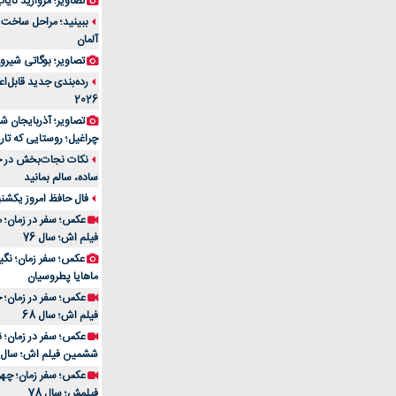
تصاویر؛ مروارید نایاب مع
آلمان
تصاویر؛ بوگاتی شیرون
رده‌بندی جدید قابل‌ا
2026
تصاویر؛ آذربایجان ش
چراغیل؛ روستایی که تا
نکات نجات‌بخش در حم
ساده، سالم بمانید
فال حافظ امروز یکشنبه 10 اسفند 4
عکس؛ سفر در زمان؛ م
فیلم اش؛ سال 76
ماهایا پطروسیان
عکس؛ سفر در زمان؛ خ
فیلم اش؛ سال 68
ششمین فیلم اش؛ سال 93
فیلمش؛ سال 78