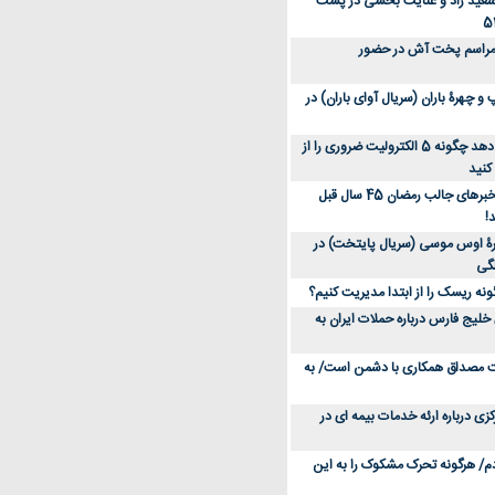
سعید راد و عنایت بخشی در پشت
 مراسم پخت آش در حضور
 چهرۀ باران (سریال آوای باران) در
متخصص توضیح می‌دهد چگونه 5 الکترولیت ضروری را از
کنید
عکس؛ سفر در زمان؛ خبرهای جالب رمضان 45 سال قبل
!
ۀ اوس موسی (سریال پایتخت) در
ونه ریسک را از ابتدا مدیریت کنیم؟
خلیج فارس درباره حملات ایران به
یت مصداق همکاری با دشمن است/ به
زی درباره ارئه خدمات بیمه ای در
دم/ هرگونه تحرک مشکوک را به این