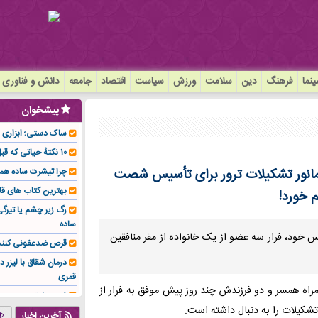
نما
فرهنگ
دین
سلامت
ورزش
سیاست
اقتصاد
جامعه
دانش و فناوری
پیشخوان
ساک دستی؛ ابزاری سا
۱۰ نکتهٔ حیاتی که قبل از کاشت ایمپلنت باید بدانید!
 عضو منافقین از کمپ تروریستی اشرف ۳ / مانور تشکیلات ترور برای تأسیس شصت
چرا تیشرت ساده هم
بهترین کتاب های قا
م خورد!
رگ زیر چشم یا تیر
ساده
ای منافقین برای بزرگداشت۶۰ سالگی تأسیس خود، فرار سه عضو از یک خانواده از مقر منافقین
قرص ضدعفونی کنند
درمان شقاق با لیزر د
قمری
مراه همسر و دو فرزندش چند روز پیش موفق به فرار از
فوم صنعتی چیست و ا
تشکیلات را به دنبال داشته است.
تولیدکننده تهیه کرد؟
آخرین اخبار