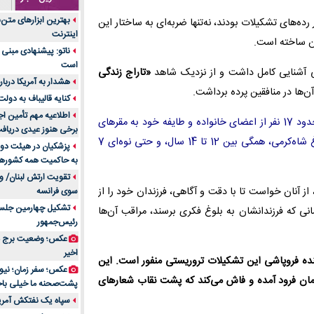
جنس هر کدام از اج
بهترین ابزارهای متن
رده‌های تشکیلات بودند، نه‌تنها ضربه‌ای به ساختار این
متریال برای شما بهتر 
اینترنت
ان ساخته است.
تولید لیوان کاغذی یک
ناتو: پیشنهادی مبنی 
بازار ایران
است
می آشنایی کامل داشت و از نزدیک شاهد
«تاراج زندگی
درد زانو بعد از تمری
هشدار به آمریکا دربار
ن‌ها در منافقین پرده برداشت.
انتخاب باشد
کنایه قالیباف به دول
آینده موسیقی هم‌اک
اطلاعیه مهم تأمین اج
او به نقش کلیدی «فرانک شاه‌کرمی»، خواهر بزرگ علی، در قاچاق حدود 17 نفر از اعضای خانواده و طایفه خود به مقرهای
بهترین راه تبلیغات 
برخی هنوز عیدی دریافت 
منافقین اشاره کرد و نام کودکانی چون «مسعود، فرید، نسیم و فروغ شاه‌کرمی، همگی بین 12 تا 14 سال، و حتی نوه‌ای 7
است؟
پزشکیان در هیئت دول
به حاکمیت همه کشورهای
مقایسه قالب آسترا 
تقویت ارتش لبنان/ وع
خرید سمعک کارکرده 
از آنان خواست تا با دقت و آگاهی، فرزندان خود را از
سوی فرانسه
تصمیم‌گیری
تشکیل چهارمین جلسه
مانی که فرزندانشان به بلوغ فکری برسند، مراقب آن‌ها
خرید و فروش قطعات
رئیس‌جمهور
ایرانیان
عکس؛ وضعیت برج مر
اهمیت انتخاب بهتری
اخیر
هنده فروپاشی این تشکیلات تروریستی منفور است. این
پرونده‌های حساس و کل
مان فرود آمده و فاش می‌کند که پشت نقاب شعارهای
۷ تاثیرات کامپیوتر در حوزه علوم زندگی و کاربردی
پشت‌صحنه ما خیلی باح
لیفتراک صفر؛ راهنم
سپاه یک نفتکش آمریک
ایران