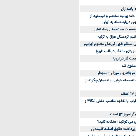
د؛ بیانیه مختصر و غیرمفید از
ان درباره حمله به ایران
 وضعیت سیدمجتبی خامنه‌ای
لیم کردستان عراق به ترکیه
س منتقم خون فرزندان مظلوم ایرانیم
طوره‌ای ماندگار در قلب تاریخ
ممنوع شد
 بالاترین میزان + نمودار
حظه حمله هوایی و انفجار/ چگونه از
د
کاهش استرس و اضطراب با تغذیه مناسب؛ نقش امگا3 و
وز 13 اسفند
ی می توانید استفاده کنید؟
ز پرداخت حقوق اسفند کارمندان