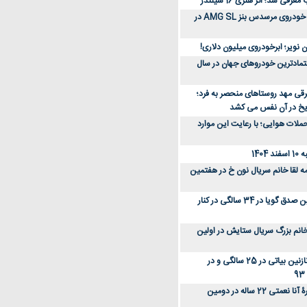
رفی شد؛ اثر هنری 16 سیلندر
ببینید؛ مراحل ساخت خودروی مرسدس بنز AMG SL در
 نویر؛ ابرخودروی میلیون دلاری!
عتمادترین خودروهای جهان در سال
رقی مهد روستاهای منحصر به فرد؛
ریخ در آن نفس می کشد
لات هوایی؛ با رعایت این موارد
140
ه لقا خانم سریال نون خ در هفتمین
عکس؛ سفر زمان؛ نگین صدق گویا در 34 سالگی در کنار
انم بزرگ سریال ستایش در اولین
عکس؛ سفر در زمان؛ نازنین بیاتی در 25 سالگی و در
عکس؛ سفر زمان؛ چهرۀ آنا نعمتی 22 ساله در دومین