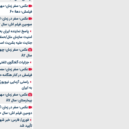
فیلمش؛ دهۀ 60
سومین فیلم اش؛ سال 83
پاسخ نماینده ایران ب
امنیت سازمان ملل/حملا
جنایت علیه بشریت اس
سال 82
جزئیات گفتگوی تلفنی 
فیلمش در کنار هنگامه ح
راستی آزمایی نیویورک
به ایران
عکس؛ سفر زمان؛ مهران
بیمارستان؛ سال 87
دومین فیلم اش؛ سال 70
فوری/ فارس: خبر شهاد
تأیید شد