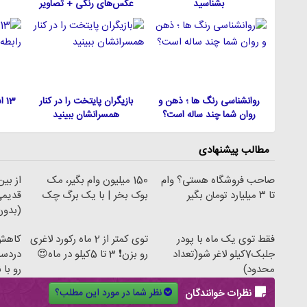
بشناسید
عکس‌های رنگی + تصاویر
روانشناسی رنگ ها ؛ ذهن و
بازیگران پایتخت را در کنار
13
روان شما چند ساله است؟
همسرانشان ببینید
مطالب پیشنهادی
صاحب فروشگاه هستی؟ وام
150 میلیون وام بگیر، مک
از بی
تا ۳ میلیارد تومان بگیر
بوک بخر | با یک برگ چک
(بدون
فقط توی یک ماه با پودر
توی کمتر از 2 ماه رکورد لاغری
کاهش 
جلبک7کیلو لاغر شو(تعداد
رو بزن❗ 3 تا 5کیلو در ماه😍
دردسر
محدود)
رو با
نظر شما در مورد این مطلب؟
نظرات خوانندگان