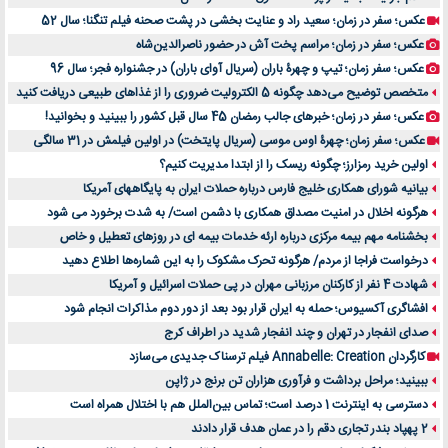
عکس؛ سفر در زمان؛ سعید راد و عنایت بخشی در پشت صحنه فیلم تنگنا؛ سال 52
عکس؛ سفر در زمان؛ مراسم پخت آش در حضور ناصرالدین‌شاه
عکس؛ سفر زمان؛ تیپ و چهرۀ باران (سریال آوای باران) در جشنواره فجر؛ سال 96
متخصص توضیح می‌دهد چگونه 5 الکترولیت ضروری را از غذاهای طبیعی دریافت کنید
عکس؛ سفر در زمان؛ خبرهای جالب رمضان 45 سال قبل کشور را ببینید و بخوانید!
عکس؛ سفر زمان؛ چهرۀ اوس موسی (سریال پایتخت) در اولین فیلمش در 31 سالگی
اولین خرید رمزارز؛ چگونه ریسک را از ابتدا مدیریت کنیم؟
بیانیه شورای همکاری خلیج فارس درباره حملات ایران به پایگاههای آمریکا
هرگونه اخلال در امنیت مصداق همکاری با دشمن است/ به شدت برخورد می شود
بخشنامه مهم بیمه مرکزی درباره ارئه خدمات بیمه ای در روزهای تعطیل و خاص
درخواست فراجا از مردم/ هرگونه تحرک مشکوک را به این شماره‌ها اطلاع دهید
شهادت 4 نفر از کارکنان مرزبانی مهران در پی حملات اسرائیل و آمریکا
افشاگری آکسیوس؛ حمله به ایران قرار بود بعد از دور دوم مذاکرات انجام شود
صدای انفجار در تهران و چند انفجار شدید در اطراف کرج
کارگردان Annabelle: Creation فیلم ترسناک جدیدی می‌سازد
ببینید؛ مراحل برداشت و فرآوری هزاران تن برنج در ژاپن
دسترسی به اینترنت 1 درصد است؛ تماس بین‌الملل هم با اختلال همراه است
2 پهپاد بندر تجاری دقم را در عمان هدف قرار دادند