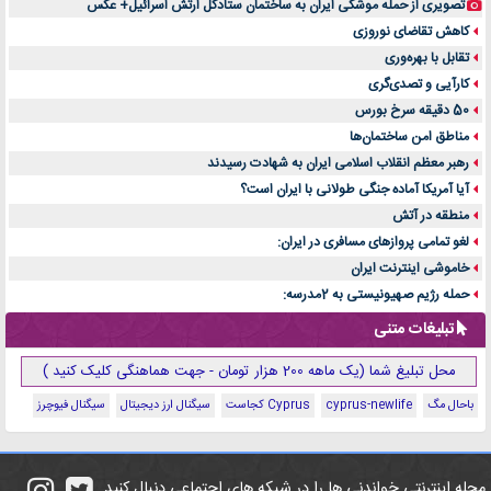
تصویری از حمله موشکی ایران به ساختمان ستادکل ارتش اسرائیل+ عکس
کاهش تقاضای نوروزی
تقابل با بهره‌وری
کارآیی و تصدی‌گری
50 دقیقه سرخ بورس
مناطق امن ساختمان‌ها
رهبر معظم انقلاب اسلامی ایران به شهادت رسیدند
آیا آمریکا آماده جنگی طولانی با ایران است؟
منطقه در آتش
لغو تمامی پروازهای مسافری در ایران:
خاموشی اینترنت ایران
حمله رژیم صهیونیستی به 2مدرسه:
تبلیغات متنی
محل تبلیغ شما (یک ماهه 200 هزار تومان - جهت هماهنگی کلیک کنید )
باحال مگ
cyprus-newlife
Cyprus کجاست
سیگنال ارز دیجیتال
سیگنال فیوچرز
مجله اینترنتی خواندنی ها را در شبکه های اجتماعی دنبال کنید