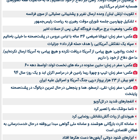
پزشکیان در هیئت دولت: راهی جز دفاع از خود نداشتیم/ ما به حاکمیت همه کشورهای
اهمیت انتخاب بهترین وکیل در سعادت آباد برای پرونده‌های حساس و کلان
همسایه احترام می‌گذاریم
۷ تاثیرات کامپیوتر در حوزه علوم زندگی و کاربردی
تقویت ارتش لبنان/ وعده ارسال نفربر و پشتیبانی عملیاتی از سوی فرانسه
لیفتراک صفر؛ راهنمای جامع خرید، قیمت و فروش در ایران
تشکیل چهارمین جلسه شورای موقت رهبری به ریاست رئیس‌جمهور
راهنمای جامع بهترین کفش ورزشی برای دویدن و استفاده روزمره | بررسی ۱۲ مدل برتر
عکس؛ وضعیت برج مراقبت فرودگاه کیش پس از حملات اخیر
عکس؛ سفر زمان؛ نیوشا ضیغمی 36 ساله با لباس عروس در پشت‌صحنه ما خیلی باحالیم
سپاه یک نفتکش آمریکایی را هدف حمله قرار داد+ جزئیات
تخت روانچی: هیچ پیامی از آمریکا دریافت نکرده و هیچ پیامی به آمریکا ارسال نکرده‌ایم/
ما حق دفاع از خود را داریم
عکس؛ سفر در زمان؛ متین ستوده در ماه های نخست تولد؛ اواسط دهه 60
عکس؛ سفر زمان؛ تیپ و چهرۀ ریما رامین فر در مراسم اکران ابد و یک روز؛ سال 94
لغو بیش از 23 هزار پرواز درپی جنگ آمریکا و اسرائیل علیه ایران
عکس؛ سفر زمان؛ نقی، ارسطو، هما و پنجعلی در حال تمرین دیالوگ در پشت‌صحنه
پایتخت
انفجارهای شدید در تل‌آویو
ناسا موشک ماه را تعمیر کرد
هیوندای از ربات آتش‌نشانش رونمایی کرد
سامانه کارت بازرگانی هوشمند و سامانه ملی گواهی مبدا بی‌وقفه در حال خدمت‌رسانی به
فعالان اقتصادی است
ابزارهای شنود دولتی آیفون‌ها دست هکرها افتاد