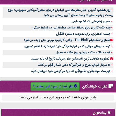
روز هشتم/ آخرین اخبار مقاومت ملی ایرانیان در برابر تجاوز آمریکایی صهیونی/ موج
بیست و پنجم عملیات وعده صادق 4/بروزرسانی می شود
همین زخم‌هایی که نشمرده‌ایم...
چند نکته کاربردی برای حفظ سلامت موادغذایی در شرایط جنگی
جلسه اضطراری برای تصویب دستمزد کارگران
تصاویر؛ نقد فیلم The Bluff ؛ وقتی کارائیب میزبان جان ویک می‌شود
کیف داروهای حیاتی که در شرایط جنگی باید تهیه کنید + اقلام ضروری
قیمت طلا و سکه در اولین روز هفته + جدول
تصاویر؛ طولانی ترین انیمیشن های سریالی تاریخ که باید ببینید
5 سریال کره‌ای مفرح و طنزآمیز که ذهن شما را آرام می‌کنند
فهرست سیاه باتری؛ 5 ویژگی که باید در گوشی خود غیرفعال کنید
نظر شما در مورد این مطلب؟
نظرات خوانندگان
اولین فردی باشید که در مورد این مطلب نظر می دهید
پیشخوان