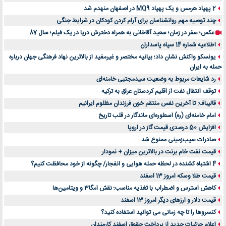
2 پهپاد هرمس و یک پهپاد MQ9 در اصفهان منهدم شد
چند توصیه مهم روانشناسان برای آرام کردن کودکان در شرایط جنگی
عکس؛ سفر در زمان؛ سعید آقاخانی به همراه دخترش دریا در یک فیلم؛ سال 87
اطلاعیه شماره 14 سپاه پاسداران
یونسکو واکنش نشان داد؛ بیانیه مختصر و غیرمفید از بالاترین نهاد فرهنگی جهان درباره
حمله به ایران
رد شایعات مربوط به وضعیت سیدمجتبی خامنه‌ای
توقف انتقال نفت از اقلیم کردستان عراق به ترکیه
قالیباف: تا آخرین نفس منتقم خون فرزندان مظلوم ایرانیم
امام خامنه‌ای (ره) اسطوره‌ای ماندگار در قلب تاریخ
افزایش 50 درصدی قیمت گاز در اروپا
صادرات سیب‌زمینی ممنوع شد
قیمت نفت خام برنت در بالاترین میزان + نمودار
4 اشتباه کشنده در لحظه حمله هوایی و انفجار/ چگونه از خود محافظت کنیم؟
قیمت طلا وسکه امروز 13 اسفند
کاهش استرس و اضطراب با تغذیه مناسب؛ نقش امگا3 و ویتامین‌ها
قیمت دلار و ارزهای دیگر امروز 13 اسفند
کنسروها را تا چه زمانی می توانید استفاده کنید؟
اعلام جزئیات جدید از پرداخت حقوق اسفند کارمندان