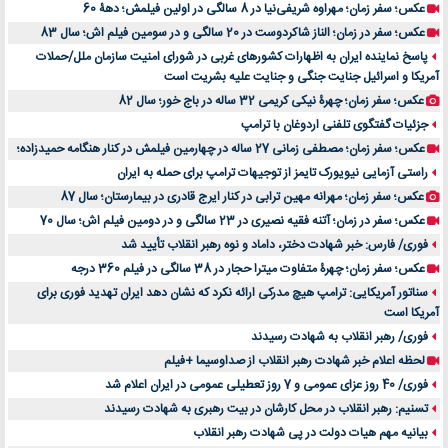
عکس؛ سفر زمان؛ مهراوه شریفی‌نیا در 8 سالگی در اولین فیلمش؛ دهۀ 60
عکس؛ سفر در زمان؛ الناز شاکردوست در 20 سالگی و در سومین فیلم اش؛ سال 83
پاسخ نماینده ایران به اظهارات کشورهای غربی در شورای امنیت سازمان ملل/حملات
آمریکا و اسرائیل جنایت جنگی و جنایت علیه بشریت است
عکس؛ سفر زمان؛ چهرۀ نیکی کریمی 32 ساله در باج خور؛ سال 82
جزئیات گفتگوی تلفنی اردوغان با ترامپ
عکس؛ سفر زمان؛ مصطفی زمانی 27 ساله در چهارمین فیلمش در کنار هنگامه حمیدزاده؛
راستی آزمایی نیویورک تایمز از توجیهات ترامپ برای حمله به ایران
عکس؛ سفر زمان؛ مهرانه مهین ترابی در کنار ایرج قادری در بیمارستان؛ سال 87
عکس؛ سفر در زمان؛ آتنه فقیه نصیری در 23 سالگی و در دومین فیلم اش؛ سال 70
فوری/ فارس: خبر شهادت دختر، داماد و نوه رهبر انقلاب تأیید شد
عکس؛ سفر زمان؛ چهرۀ متفاوت میترا حجار در 38 سالگی در فیلم 360 درجه
سناتور آمریکایی: ترامپ هیچ مدرکی ارائه نکرد که نشان دهد ایران تهدید فوری برای
آمریکا است
فوری/ رهبر انقلاب به شهادت رسیدند
لحظه اعلام خبر شهادت رهبر انقلاب از صداوسیما +فیلم
فوری/ 40 روز عزای عمومی و 7 روز تعطیلی عمومی در ایران اعلام شد
تسنیم: رهبر انقلاب در محل کارشان در بیت رهبری به شهادت رسیدند
بیانیه مهم هیات دولت در پی شهادت رهبر انقلاب