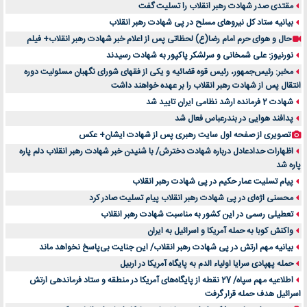
مقتدی صدر شهادت رهبر انقلاب را تسلیت گفت
بیانیه ستاد کل نیروهای مسلح در پی شهادت رهبر انقلاب
حال و هوای حرم امام رضا(ع) لحظاتی پس از اعلام خبر شهادت رهبر انقلاب+ فیلم
نورنیوز: علی شمخانی و سرلشکر پاکپور به شهادت رسیدند
مخبر: رئیس‌جمهور، رئیس قوه ‌قضائیه و یکی از فقهای شورای نگهبان مسئولیت دوره
انتقال پس ‌از شهادت رهبر انقلاب را بر عهده خواهند داشت
شهادت 2 فرمانده ارشد نظامی ایران تایید شد
پدافند هوایی در بندرعباس فعال شد
تصویری از صفحه اول سایت رهبری پس از شهادت ایشان+ عکس
اظهارات حدادعادل درباره شهادت دخترش/ با شنیدن خبر شهادت رهبر انقلاب دلم پاره
پاره شد
پیام تسلیت عمار حکیم در پی شهادت رهبر انقلاب
محسنی اژه‌ای در پی شهادت رهبر انقلاب پیام تسلیت صادر کرد
تعطیلی رسمی در این کشور به مناسبت شهادت رهبر انقلاب
واکنش کوبا به حمله آمریکا و اسرائیل به ایران
بیانیه مهم ارتش در پی شهادت رهبر انقلاب/ این جنایت بی‌پاسخ نخواهد ماند
حمله پهپادی سرایا اولیاء الدم به پایگاه آمریکا در اربیل
اطلاعیه مهم سپاه/ 27 نقطه از پایگاه‌های آمریکا در منطقه و ستاد فرماندهی ارتش
اسرائیل هدف حمله قرار گرفت