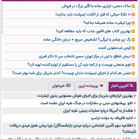
ساک دستی؛ ابزاری ساده با تأثیر بزرگ در فروش
۱۰ نکتهٔ حیاتی که قبل از کاشت ایمپلنت باید بدانید!
چرا تیشرت ساده همیشه جذابه؟
بهترین کتاب های قانون جذب که باید مطالعه کنید!
رگ زیر چشم یا تیرگی؟ تشخیص سریع + درمان خانگی ساده
قرص ضدعفونی کننده
درمان شقاق با لیزر در مرکز تهران؛ مسیر انتخاب من تا دکتر قمری
فوم صنعتی چیست و از کجا باید آن را مستقیم از تولیدکننده تهیه کرد؟
جنس هر کدام از اجزای ایمپلنت دندان چیست؟ کدام متریال برای شما بهتر است؟
تولید لیوان کاغذی یک کسب‌ و کار پر سود و رو‌ به‌ رشد در بازار ایران
آخرین اخبار
پربیننده ترین
خبرخوان
درد زانو بعد از تمرین با تردمیل؟ شاید مشکل از این انتخاب باشد
بهترین ابزارهای متن‌باز برای اجرای هوش مصنوعی بدون اینترنت
آینده موسیقی هم‌اکنون در اینجاست
ناتو: پیشنهادی مبنی بر مشارکت در جنگ علیه ایران نشده است
بهترین راه تبلیغات کلینیک زیبایی و افزایش مشتری کدام است؟
هشدار به آمریکا درباره عملیات زمینی علیه ایران
مقایسه قالب آسترا با وودمارت و فلت‌سام (فارسی)
کنایه قالیباف به دولت ترامپ
خرید سمعک کارکرده یا دست دوم | نکات مهم قبل از تصمیم‌گیری
اطلاعیه مهم تأمین اجتماعی درباره عیدی بازنشستگان/ چرا برخی هنوز عیدی دریافت
نکرده‌اند؟
خرید و فروش قطعات سرور دست دوم در ماهان شبکه ایرانیان