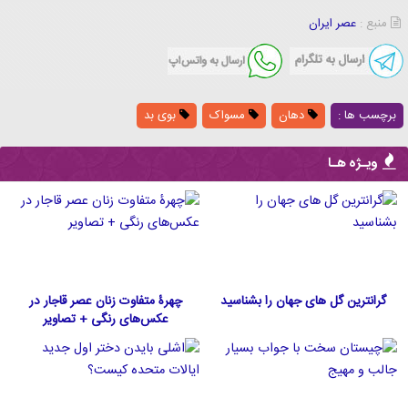
منبع :
عصر ایران
برچسب ها :
دهان
مسواک
بوی بد
ویـژه هـا
گرانترین گل های جهان را بشناسید
چهرۀ متفاوت زنان عصر قاجار در
عکس‌های رنگی + تصاویر