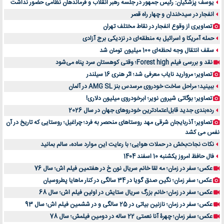
یوسف پزشکیان: رئیس جمهور در جلسه رهبر انقلاب و فرماندهان نظامی حضور نداشت
انفجار در سیدخندان و چهار راه قصر
تصاویری از وقوع انفجار در نقاط مختلف تهران
حمله آمریکا و اسرائیل به منطقه‌ای در نزدیکی برج آزادی
سقف انتقال وجه لحظه‌ای 100 میلیون تومان شد
نقد و بررسی فیلم Forest high؛ وقتی کوهستان سرد پناه می‌شود
تصاویر؛ مروارید نایاب معرفی شد؛ اثر هنری 16 سیلندر
ببینید؛ مراحل ساخت خودروی مرسدس بنز AMG SL در آلمان
تصاویر؛ بوگاتی شیرون نویر؛ ابرخودروی میلیون دلاری!
رده‌بندی جدید قابل‌اعتمادترین خودروهای جهان در سال 2026
تصاویر؛ آذربایجان شرقی مهد روستاهای منحصر به فرد؛ چراغیل؛ روستایی که تاریخ در آن
نفس می کشد
نکات نجات‌بخش در حملات هوایی؛ با رعایت این موارد ساده، سالم بمانید
فال حافظ امروز یکشنبه 10 اسفند 1404
عکس؛ سفر در زمان؛ مه لقا خانم سریال نون خ در هفتمین فیلم اش؛ سال 76
عکس؛ سفر زمان؛ نگین صدق گویا در 34 سالگی در کنار ماهایا پطروسیان
عکس؛ سفر در زمان؛ خانم بزرگ سریال ستایش در اولین فیلم اش؛ سال 68
عکس؛ سفر در زمان؛ نازنین بیاتی در 25 سالگی و در ششمین فیلم اش؛ سال 93
عکس؛ سفر زمان؛ چهرۀ آنا نعمتی 22 ساله در دومین فیلمش؛ سال 78