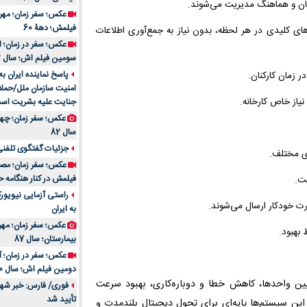
مان و هماهنگ مدیریت می‌شوند.
فیلمش؛ دهۀ 60
ی کلیدی در هر لحظه، بدون نیاز به جمع‌آوری اطلاعات
سومین فیلم اش؛ سال 83
پاسخ نماینده ایران ب
زمان کارکنان.
امنیت سازمان ملل/حملا
نیاز خاص کارخانه.
جنایت علیه بشریت اس
سال 82
جزئیات گفتگوی تلفنی 
ی مختلف.
فیلمش در کنار هنگامه ح
ست.
راستی آزمایی نیویورک
ت خودکار ارسال می‌شوند.
به ایران
عکس؛ سفر زمان؛ مهران
 بهبود.
بیمارستان؛ سال 87
دومین فیلم اش؛ سال 70
ی بین واحدها، کاهش خطا و دوباره‌کاری، بهبود سرعت
فوری/ فارس: خبر شهاد
تأیید شد
، این سیستم‌ها پایه‌ای برای تحول دیجیتال بلندمدت و