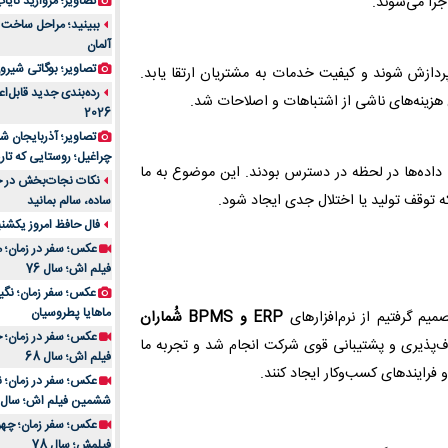
را می‌شوند.
تصاویر؛ مروارید نایاب مع
آلمان
تصاویر؛ بوگاتی شیرون
ازش شوند و کیفیت خدمات به مشتریان ارتقا یابد.
رده‌بندی جدید قابل‌ا
هزینه‌های ناشی از اشتباهات و اصلاحات شد.
2026
تصاویر؛ آذربایجان ش
چراغیل؛ روستایی که تا
با وجود BPMS، هر فرایند قابل اندازه‌گیری و تحلیل بود و با ERP داده‌ها در لحظه در دسترس بودند. این موضوع به ما
نکات نجات‌بخش در حم
که توقف تولید یا اختلال جدی ایجاد شود.
ساده، سالم بمانید
فال حافظ امروز یکشنبه 10 اسفند 4
عکس؛ سفر در زمان؛ م
فیلم اش؛ سال 76
ماهایا پطروسیان
میم گرفتیم از نرم‌افزارهای
ERP و BPMS شُماران
عکس؛ سفر در زمان؛ خ
اف‌پذیری و پشتیبانی قوی شرکت انجام شد و تجربه ما
فیلم اش؛ سال 68
 فرایندهای کسب‌وکار ایجاد کنند.
ششمین فیلم اش؛ سال 93
فیلمش؛ سال 78