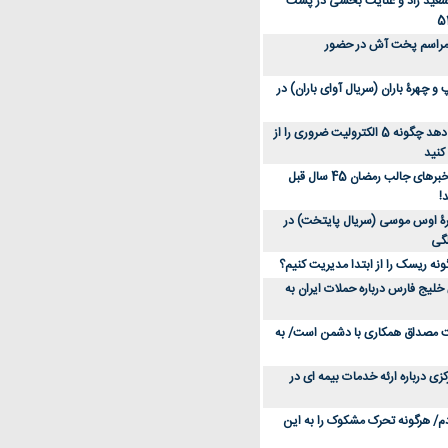
سعید راد و عنایت بخشی در پشت
 مراسم پخت آش در حضور
 چهرۀ باران (سریال آوای باران) در
متخصص توضیح می‌دهد چگونه 5 الکترولیت ضروری را از
کنید
عکس؛ سفر در زمان؛ خبرهای جالب رمضان 45 سال قبل
!
ۀ اوس موسی (سریال پایتخت) در
ونه ریسک را از ابتدا مدیریت کنیم؟
خلیج فارس درباره حملات ایران به
یت مصداق همکاری با دشمن است/ به
زی درباره ارئه خدمات بیمه ای در
دم/ هرگونه تحرک مشکوک را به این