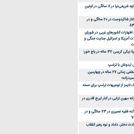
عکس؛ سفر زمان؛ مهراوه شریفی‌نیا در 8 سالگی در اولین
عکس؛ سفر در زمان؛ الناز شاکردوست در 20 سالگی و در
ه اظهارات کشورهای غربی در شورای
ت آمریکا و اسرائیل جنایت جنگی و
ت
عکس؛ سفر زمان؛ چهرۀ نیکی کریمی 32 ساله در باج خور؛
اردوغان با ترامپ
عکس؛ سفر زمان؛ مصطفی زمانی 27 ساله در چهارمین
میدزاده؛
 تایمز از توجیهات ترامپ برای حمله
ه مهین ترابی در کنار ایرج قادری در
عکس؛ سفر در زمان؛ آتنه فقیه نصیری در 23 سالگی و در
ت دختر، داماد و نوه رهبر انقلاب