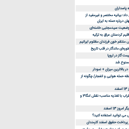
د؛ بیانیه مختصر و غیرمفید از
ان درباره حمله به ایران
 وضعیت سیدمجتبی خامنه‌ای
لیم کردستان عراق به ترکیه
س منتقم خون فرزندان مظلوم ایرانیم
طوره‌ای ماندگار در قلب تاریخ
ممنوع شد
 بالاترین میزان + نمودار
حظه حمله هوایی و انفجار/ چگونه از
د
کاهش استرس و اضطراب با تغذیه مناسب؛ نقش امگا3 و
وز 13 اسفند
ی می توانید استفاده کنید؟
ز پرداخت حقوق اسفند کارمندان