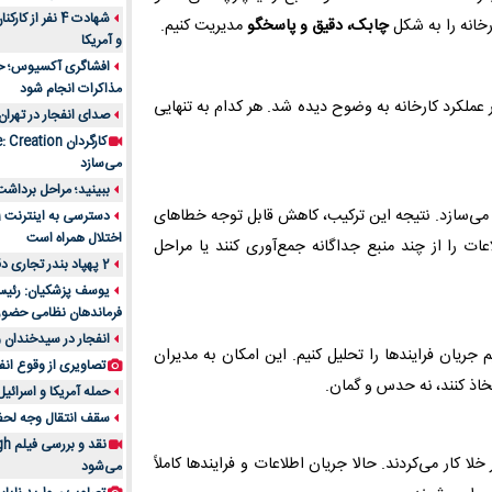
شهادت 4 نفر از
چابک، دقیق و پاسخگو
مدیریت کنیم.
و آمریکا
افشاگری آکسیوس؛ حمله
مذاکرات انجام شود
اقعی این سیستم‌ها بر عملکرد کارخانه به وضوح دیده شد. هر کدام به تنهایی
صدای انفجار در تهران
می‌سازد
ببینید؛ مراحل برداشت
چه می‌کند و BPMS جریان کار را بهینه می‌سازد. نتیجه این ترکیب، کاهش قابل توجه خطاهای
اختلال همراه است
اعات را از چند منبع جداگانه جمع‌آوری کنند یا مراحل
2 پهپاد بندر تجاری دقم را در عمان هدف قرار دادند
یوسف پزشکیان: رئیس 
فرماندهان نظامی حضو
انفجار در سیدخندان و
‌ای و دقیق داشتیم و با BPMS می‌توانستیم جریان فرایندها را تحلیل کنیم. این امکان به مدیران
تصاویری از وقوع انف
خاذ کنند، نه حدس و گمان.
حمله آمریکا و اسرائیل
سقف انتقال وجه لحظه‌ای 100 میلیون 
ا کار می‌کردند. حالا جریان اطلاعات و فرایندها کاملاً
می‌شود