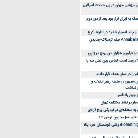
 کارکنان مرزبانی مهران در پی حملات اسرائیل
 به ایران قرار بود بعد از دور دوم
 و چند انفجار شدید در اطراف کرج
کارگردان Annabelle: Creation فیلم ترسناک جدیدی
 و فرآوری هزاران تن برنج در ژاپن
دسترسی به اینترنت 1 درصد است؛ تماس بین‌الملل هم با
جمهور در جلسه رهبر انقلاب و
ر نداشت
 چهار راه قصر
جار در نقاط مختلف تهران
 به منطقه‌ای در نزدیکی برج آزادی
تومان شد
نقد و بررسی فیلم Forest high؛ وقتی کوهستان سرد پناه