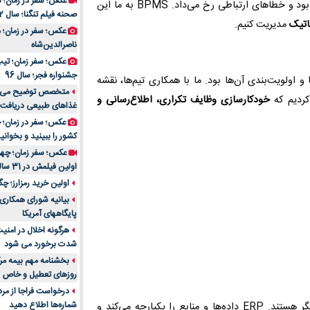
عکس؛ سفر در زمان؛ 
تولید و تحویل نهایی. قبل از BPMS، هماهنگی این مراحل زمان‌بر بود و خطاهای ارتباطی رخ می‌داد. BPMS به ما این
صحنه فیلم تنگنا؛ سال 52
ماتیک
مدیریت کنیم.
عکس؛ سفر در زمان؛
ناصرالدین‌شاه
عکس؛ سفر زمان؛ تیپ و
جشنواره فجر؛ سال 96
یی دقیق فرایندها و اولویت‌بندی آن‌ها بود. ما با همکاری تیم‌ها، نقشه
کردیم که
خودکارسازی وظایف تکراری، اطلاع‌رسانی و
غذاهای طبیعی دریافت 
کشور را ببینید و بخوانید
عکس؛ سفر زمان؛ چهر
اولین فیلمش در 31 سالگی
اولین خرید رمزارز؛ چگ
بیانیه شورای همکاری 
پایگاههای آمریکا
هرگونه اخلال در امن
شدت برخورد می شود
بخشنامه مهم بیمه مرک
روزهای تعطیل و خاص
درخواست فراجا از مر
شماره‌ها اطلاع دهید
یکی از تجربه‌های مهم ما این بود که ERP و BPMS مکمل یکدیگر هستند. ERP داده‌ها و منابع را یکپارچه می‌کند و