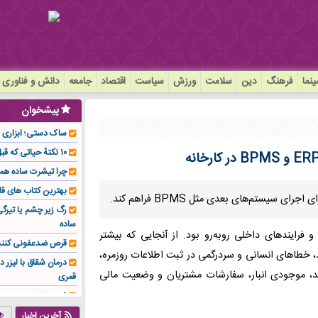
نما
فرهنگ
دین
سلامت
ورزش
سیاست
اقتصاد
جامعه
دانش و فناوری
پیشخوان
ساک دستی؛ ابزاری سا
۱۰ نکتهٔ حیاتی که قبل از کاشت ایمپلنت باید بدانید!
چرا تیشرت ساده هم
بهترین کتاب های قا
رگ زیر چشم یا تیر
ساده
و فرایندهای داخلی روبه‌رو بود. از آنجایی که بیشتر
قرص ضدعفونی کنند
، خطاهای انسانی و سردرگمی در ثبت اطلاعات روزمره،
درمان شقاق با لیزر د
د، موجودی انبار، سفارشات مشتریان و وضعیت مالی
قمری
فوم صنعتی چیست و ا
تولیدکننده تهیه کرد؟
آخرین اخبار