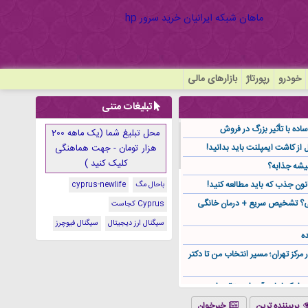
خودرو
رپورتاژ
بازارهای مالی
تبلیغات متنی
ده با تأثیر بزرگ در فروش
محل تبلیغ شما (یک ماهه 200
هزار تومان - جهت هماهنگی
کلیک کنید )
یشه جذابه؟
نون جذب که باید مطالعه کنید!
باحال مگ
cyprus-newlife
گی؟ تشخیص سریع + درمان خانگی
Cyprus کجاست
سیگنال ارز دیجیتال
سیگنال فیوچرز
ه
ر مرکز تهران؛ مسیر انتخاب من تا دکتر
ز کجا باید آن را مستقیم از
پربیننده ترین
خبرخوان