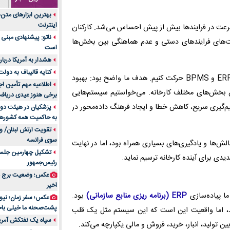
جنس هر کدام از اج
بهترین ابزارهای متن
متریال برای شما بهتر 
اینترنت
سرعت در فرایندها بیش از پیش احساس می‌شد. کارکنان
تولید لیوان کاغذی یک
ناتو: پیشنهادی مبنی 
یت‌های فرایندهای دستی و عدم هماهنگی بین بخش‌ها
بازار ایران
است
درد زانو بعد از تمری
هشدار به آمریکا دربار
انتخاب باشد
کنایه قالیباف به دول
در چنین شرایطی، تصمیم گرفتیم به سمت پیاده‌سازی سیستم‌های ERP و BPMS حرکت کنیم. هدف ما واضح بود: بهبود
آینده موسیقی هم‌اک
اطلاعیه مهم تأمین اج
ن بخش‌های مختلف کارخانه. می‌خواستیم سیستم‌هایی
بهترین راه تبلیغات 
برخی هنوز عیدی دریافت 
است؟
میم‌گیری سریع، کاهش خطا و ایجاد فرهنگ داده‌محور در
پزشکیان در هیئت دول
به حاکمیت همه کشورهای
مقایسه قالب آسترا 
تقویت ارتش لبنان/ وع
خرید سمعک کارکرده 
سوی فرانسه
لش‌ها و یادگیری‌های بسیاری همراه بود، اما در نهایت
تصمیم‌گیری
تشکیل چهارمین جلسه
خرید و فروش قطعات
دی برای آینده کارخانه ترسیم نماید.
رئیس‌جمهور
ایرانیان
عکس؛ وضعیت برج مر
اهمیت انتخاب بهتری
اخیر
پرونده‌های حساس و کل
ما پیاده‌سازی
ERP (برنامه ریزی منابع سازمانی)
بود.
۷ تاثیرات کامپیوتر در حوزه علوم زندگی و کاربردی
پشت‌صحنه ما خیلی باح
ه به نظر می‌رسید، اما واقعیت این است که این سیستم مثل یک قلب
لیفتراک صفر؛ راهنم
سپاه یک نفتکش آمریک
ن تولید، انبار، خرید، فروش و مالی یکپارچه می‌کند.
ایران