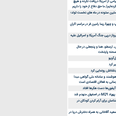
می از آمریکا دریافت نکرده و هیچ
رده‌ایم/ ما حق دفاع از خود را داریم
ن کفش ورزشی برای دویدن و استفاده
متین ستوده در ماه های نخست تولد؛
و چهرۀ ریما رامین فر در مراسم اکران
از 23 هزار پرواز درپی جنگ آمریکا و اسرائیل علیه
، ارسطو، هما و پنجعلی در حال
صحنه پایتخت
‌آویو
ر کرد
‌نشانش رونمایی کرد
 هوشمند و سامانه ملی گواهی مبدا
سانی به فعالان اقتصادی است
آیفون‌ها دست هکرها افتاد
اسان برای آرام کردن کودکان در
عید آقاخانی به همراه دخترش دریا در