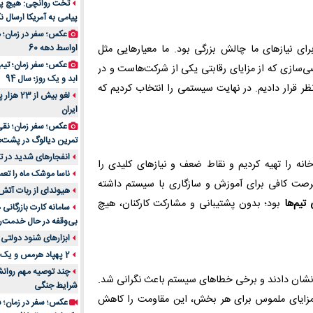
تخت روانچی: هیچ پیا
پیامی به آمریکا ارسال نک
راهنمای جامع بهتری
روزمره | بررسی ۱۲ مدل برتر
عکس؛ سفر در زمان؛ 
ب بهترین گزینه برای نیازهای ما چالش بزرگی بود. ما معیارهایی مثل
اواسط دهه 60
عکس؛ سفر زمان؛ تیپ 
‌سازی که از مزایای رقابتی یکی از شرکت‌هاست و در
ابد و یک روز؛ سال 94
ظر قرار دادیم. در نهایت سیستمی را انتخاب کردیم که
لغو بیش 
ایران
عکس؛ سفر زمان؛ نقی
تمرین دیالوگ در پشت‌
انفجارهای شدید در تل
دهای کارخانه را تهیه کردیم و نقاط ضعف و نیازهای کلیدی را
ناسا موشک ماه را تعمی
 فرصت کافی برای آموزش و سازگاری با سیستم داشته
هیوندای از ربات آتش
تیم‌ها
بود؛ بدون پشتیبانی و مشارکت کارکنان، هیچ
سامانه کارت بازرگانی
بی‌وقفه در حال خدمت‌ر
ابزارهای شنود دولتی 
2 پهپاد هرمس و یک پهپاد MQ9 در اصفهان منهدم شد
چند توصیه مهم روانشن
ومت نشان دادند و برخی خطاهای سیستم باعث نگرانی شد.
شرایط جنگی
ر مزایای ملموس برای هر بخش، این مقاومت را کاهش
عکس؛ سفر در زمان؛ س