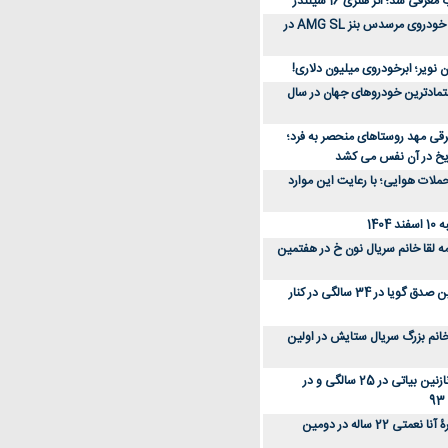
رفی شد؛ اثر هنری 16 سیلندر
ببینید؛ مراحل ساخت خودروی مرسدس بنز AMG SL در
 نویر؛ ابرخودروی میلیون دلاری!
عتمادترین خودروهای جهان در سال
رقی مهد روستاهای منحصر به فرد؛
ریخ در آن نفس می کشد
لات هوایی؛ با رعایت این موارد
140
ه لقا خانم سریال نون خ در هفتمین
عکس؛ سفر زمان؛ نگین صدق گویا در 34 سالگی در کنار
انم بزرگ سریال ستایش در اولین
عکس؛ سفر در زمان؛ نازنین بیاتی در 25 سالگی و در
عکس؛ سفر زمان؛ چهرۀ آنا نعمتی 22 ساله در دومین