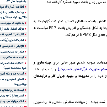
یک فیلم؛ سال 87
 به مرور زمان باعث بهبود عملکرد کارخانه شد.
اطلاعیه شماره 14 سپاه پاسداران
یونسکو واکنش نشان دا
بالاترین نهاد فرهنگی جه
 کاهش یافت، خطاهای انسانی کمتر شد، گزارش‌ها به
رد شایعات مربوط به
صورت لحظه‌ای در دسترس مدیران قرار گرفت و هماهنگی بین بخش‌ها به شکل چشمگیری افزایش یافت. ERP توانست نه
توقف انتقال نفت از اق
BP فراهم کند.
قالیباف: تا آخرین نف
امام خامنه‌ای (ره) اس
افزایش 50 درصدی قیمت گاز در اروپا
صادرات سیب‌زمینی 
قیمت نفت خام برنت در
بهینه‌سازی و
4 اشتباه کشنده در ل
خود محافظت کنیم؟
وارد میدان شد.
قیمت طلا وسکه امروز 13 اسفن
مدیریت و بهبود جریان کار و فرایندهای
ویتامین‌ها
قیمت دلار و ارزهای دیگر امر
کنسروها را تا چه زمان
اعلام جزئیات جدید ا
شده بودند؛ از دریافت سفارش مشتری تا برنامه‌ریزی