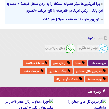
چرا امریکایی‌ها مرکز عملیات سنتکام را به اردن منتقل کردند؟ / حمله به
این پایگاه، ارتش امریکا در خاورمیانه را فلج می‌کند +تصاویر
لغو پروازهای هند به مقصد اسرائیل+جزئیات
منبع :
مشرق
برچسب ها :
صنعا
ارتش یمن
سامانه پدافندی
سرزمین های اشغالی
جنگ نامتقارن
موشک ثاقب 1
پهپاد صاعقه
ائتلاف نگهبان رفاه
ویـژه هـا