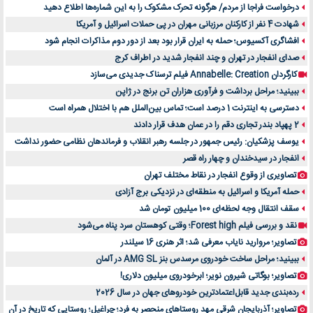
درخواست فراجا از مردم/ هرگونه تحرک مشکوک را به این شماره‌ها اطلاع دهید
شهادت 4 نفر از کارکنان مرزبانی مهران در پی حملات اسرائیل و آمریکا
افشاگری آکسیوس؛ حمله به ایران قرار بود بعد از دور دوم مذاکرات انجام شود
صدای انفجار در تهران و چند انفجار شدید در اطراف کرج
کارگردان Annabelle: Creation فیلم ترسناک جدیدی می‌سازد
ببینید؛ مراحل برداشت و فرآوری هزاران تن برنج در ژاپن
دسترسی به اینترنت 1 درصد است؛ تماس بین‌الملل هم با اختلال همراه است
2 پهپاد بندر تجاری دقم را در عمان هدف قرار دادند
یوسف پزشکیان: رئیس جمهور در جلسه رهبر انقلاب و فرماندهان نظامی حضور نداشت
انفجار در سیدخندان و چهار راه قصر
تصاویری از وقوع انفجار در نقاط مختلف تهران
حمله آمریکا و اسرائیل به منطقه‌ای در نزدیکی برج آزادی
سقف انتقال وجه لحظه‌ای 100 میلیون تومان شد
نقد و بررسی فیلم Forest high؛ وقتی کوهستان سرد پناه می‌شود
تصاویر؛ مروارید نایاب معرفی شد؛ اثر هنری 16 سیلندر
ببینید؛ مراحل ساخت خودروی مرسدس بنز AMG SL در آلمان
تصاویر؛ بوگاتی شیرون نویر؛ ابرخودروی میلیون دلاری!
رده‌بندی جدید قابل‌اعتمادترین خودروهای جهان در سال 2026
تصاویر؛ آذربایجان شرقی مهد روستاهای منحصر به فرد؛ چراغیل؛ روستایی که تاریخ در آن