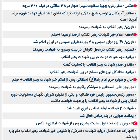
عکس؛ سفر زمان؛ چهرۀ متفاوت میترا حجار در 38 سالگی در فیلم 360 درجه
سناتور آمریکایی: ترامپ هیچ مدرکی ارائه نکرد که نشان دهد ایران تهدید فوری برای
آمریکا است
فوری/ رهبر انقلاب به شهادت رسیدند
لحظه اعلام خبر شهادت رهبر انقلاب از صداوسیما +فیلم
فوری/ 40 روز عزای عمومی و 7 روز تعطیلی عمومی در ایران اعلام شد
تسنیم: رهبر انقلاب در محل کارشان در بیت رهبری به شهادت رسیدند
بیانیه مهم هیات دولت در پی شهادت رهبر انقلاب
مقتدی صدر شهادت رهبر انقلاب را تسلیت گفت
بیانیه ستاد کل نیروهای مسلح در پی شهادت رهبر انقلاب
حال و هوای حرم امام رضا(ع) لحظاتی پس از اعلام خبر شهادت رهبر انقلاب+ فیلم
نورنیوز: علی شمخانی و سرلشکر پاکپور به شهادت رسیدند
مخبر: رئیس‌جمهور، رئیس قوه ‌قضائیه و یکی از فقهای شورای نگهبان مسئولیت دوره
انتقال پس ‌از شهادت رهبر انقلاب را بر عهده خواهند داشت
شهادت 2 فرمانده ارشد نظامی ایران تایید شد
پدافند هوایی در بندرعباس فعال شد
تصویری از صفحه اول سایت رهبری پس از شهادت ایشان+ عکس
اظهارات حدادعادل درباره شهادت دخترش/ با شنیدن خبر شهادت رهبر انقلاب دلم پاره
پاره شد