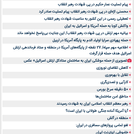
پیام تسلیت عمار حکیم در پی شهادت رهبر انقلاب
محسنی اژه‌ای در پی شهادت رهبر انقلاب پیام تسلیت صادر کرد
تعطیلی رسمی در این کشور به مناسبت شهادت رهبر انقلاب
واکنش کوبا به حمله آمریکا و اسرائیل به ایران
بیانیه مهم ارتش در پی شهادت رهبر انقلاب/ این جنایت بی‌پاسخ نخواهد ماند
حمله پهپادی سرایا اولیاء الدم به پایگاه آمریکا در اربیل
اطلاعیه مهم سپاه/ 27 نقطه از پایگاه‌های آمریکا در منطقه و ستاد فرماندهی ارتش
اسرائیل هدف حمله قرار گرفت
تصویری از حمله موشکی ایران به ساختمان ستادکل ارتش اسرائیل+ عکس
کاهش تقاضای نوروزی
تقابل با بهره‌وری
کارآیی و تصدی‌گری
50 دقیقه سرخ بورس
مناطق امن ساختمان‌ها
رهبر معظم انقلاب اسلامی ایران به شهادت رسیدند
آیا آمریکا آماده جنگی طولانی با ایران است؟
منطقه در آتش
لغو تمامی پروازهای مسافری در ایران:
خاموشی اینترنت ایران