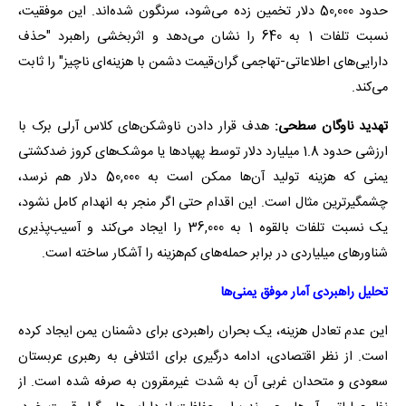
حدود 50,000 دلار تخمین زده می‌شود، سرنگون شده‌اند. این موفقیت،
نسبت تلفات 1 به 640 را نشان می‌دهد و اثربخشی راهبرد "حذف
دارایی‌های اطلاعاتی-تهاجمی گران‌قیمت دشمن با هزینه‌ای ناچیز" را ثابت
می‌کند.
تهدید ناوگان سطحی:
هدف قرار دادن ناوشکن‌های کلاس آرلی برک با
ارزشی حدود 1.8 میلیارد دلار توسط پهپادها یا موشک‌های کروز ضدکشتی
یمنی که هزینه تولید آن‌ها ممکن است به 50,000 دلار هم نرسد،
چشمگیرترین مثال است. این اقدام حتی اگر منجر به انهدام کامل نشود،
یک نسبت تلفات بالقوه 1 به 36,000 را ایجاد می‌کند و آسیب‌پذیری
شناورهای میلیاردی در برابر حمله‌های کم‌هزینه را آشکار ساخته است.
تحلیل راهبردی آمار موفق یمنی‌ها
این عدم تعادل هزینه، یک بحران راهبردی برای دشمنان یمن ایجاد کرده
است. از نظر اقتصادی، ادامه درگیری برای ائتلافی به رهبری عربستان
سعودی و متحدان غربی آن به شدت غیرمقرون به صرفه شده است. از