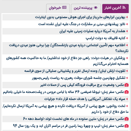
تولید لیوان کاغذی یک کسب‌ و کار پر سود و رو‌ به‌ رشد در بازار ایران
آخرین اخبار
پربیننده ترین
خبرخوان
درد زانو بعد از تمرین با تردمیل؟ شاید مشکل از این انتخاب باشد
بهترین ابزارهای متن‌باز برای اجرای هوش مصنوعی بدون اینترنت
آینده موسیقی هم‌اکنون در اینجاست
ناتو: پیشنهادی مبنی بر مشارکت در جنگ علیه ایران نشده است
بهترین راه تبلیغات کلینیک زیبایی و افزایش مشتری کدام است؟
هشدار به آمریکا درباره عملیات زمینی علیه ایران
مقایسه قالب آسترا با وودمارت و فلت‌سام (فارسی)
کنایه قالیباف به دولت ترامپ
خرید سمعک کارکرده یا دست دوم | نکات مهم قبل از تصمیم‌گیری
اطلاعیه مهم تأمین اجتماعی درباره عیدی بازنشستگان/ چرا برخی هنوز عیدی دریافت
نکرده‌اند؟
خرید و فروش قطعات سرور دست دوم در ماهان شبکه ایرانیان
پزشکیان در هیئت دولت: راهی جز دفاع از خود نداشتیم/ ما به حاکمیت همه کشورهای
اهمیت انتخاب بهترین وکیل در سعادت آباد برای پرونده‌های حساس و کلان
همسایه احترام می‌گذاریم
۷ تاثیرات کامپیوتر در حوزه علوم زندگی و کاربردی
تقویت ارتش لبنان/ وعده ارسال نفربر و پشتیبانی عملیاتی از سوی فرانسه
لیفتراک صفر؛ راهنمای جامع خرید، قیمت و فروش در ایران
تشکیل چهارمین جلسه شورای موقت رهبری به ریاست رئیس‌جمهور
راهنمای جامع بهترین کفش ورزشی برای دویدن و استفاده روزمره | بررسی ۱۲ مدل برتر
عکس؛ وضعیت برج مراقبت فرودگاه کیش پس از حملات اخیر
عکس؛ سفر زمان؛ نیوشا ضیغمی 36 ساله با لباس عروس در پشت‌صحنه ما خیلی باحالیم
سپاه یک نفتکش آمریکایی را هدف حمله قرار داد+ جزئیات
تخت روانچی: هیچ پیامی از آمریکا دریافت نکرده و هیچ پیامی به آمریکا ارسال نکرده‌ایم/
ما حق دفاع از خود را داریم
عکس؛ سفر در زمان؛ متین ستوده در ماه های نخست تولد؛ اواسط دهه 60
عکس؛ سفر زمان؛ تیپ و چهرۀ ریما رامین فر در مراسم اکران ابد و یک روز؛ سال 94