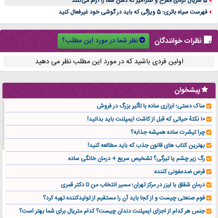
5 سریال کره‌ای مفرح و طنزآمیز که ذهن شما را آرام می‌کنند
فهرست سیاه باتری؛ 5 ویژگی که باید در گوشی خود غیرفعال کنید
نظر شما در مورد این مطلب؟
نظرات خوانندگان
اولین فردی باشید که در مورد این مطلب نظر می دهید
پیشخوان
ساک دستی؛ ابزاری ساده با تأثیر بزرگ در فروش
۱۰ نکتهٔ حیاتی که قبل از کاشت ایمپلنت باید بدانید!
چرا تیشرت ساده همیشه جذابه؟
بهترین کتاب های قانون جذب که باید مطالعه کنید!
رگ زیر چشم یا تیرگی؟ تشخیص سریع + درمان خانگی ساده
قرص ضدعفونی کننده
درمان شقاق با لیزر در مرکز تهران؛ مسیر انتخاب من تا دکتر قمری
فوم صنعتی چیست و از کجا باید آن را مستقیم از تولیدکننده تهیه کرد؟
جنس هر کدام از اجزای ایمپلنت دندان چیست؟ کدام متریال برای شما بهتر است؟