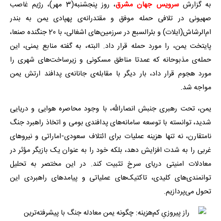
به گزارش
سرویس جهان مشرق
، روز پنجشنبه(3 مهر)، رژیم غاصب
صهیونی در تلافی حمله موفق و مقتدرانه‌ی پهپادی یمن به بندر
ام‌الرشاش(ایلات) و بئرالسبع در سرزمین‌های اشغالی، با 20 جنگنده صنعا،
پایتخت یمن، را مورد حمله قرار داد. البته، به گفته منابع یمنی، این
حمله‌ی مذبوحانه که عمدتا مناطق مسکونی و زیرساخت‌های شهری را
مورد هجوم قرار داد، بار دیگر با مقابله‌ی جانانه‌ی پدافند ارتش یمن
مواجه شد.
یمن، تحت رهبری جنبش انصارالله، با وجود محاصره هوایی و دریایی
شدید، توانسته با توسعه سامانه‌های پدافندی بومی و اتخاذ راهبرد جنگ
نامتقارن، نه تنها هزینه عملیات برای ائتلاف سعودی-اماراتی و نیروهای
غربی را به شدت افزایش دهد، بلکه خود را به عنوان یک بازیگر مؤثر در
معادلات امنیتی دریای سرخ تثبیت کند. در این مختصر به تحلیل
توانمندی‌های کلیدی، تاکتیک‌های عملیاتی و پیامدهای راهبردی این
تحول می‌پردازیم.