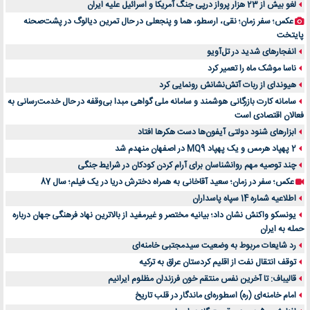
لغو بیش از 23 هزار پرواز درپی جنگ آمریکا و اسرائیل علیه ایران
عکس؛ سفر زمان؛ نقی، ارسطو، هما و پنجعلی در حال تمرین دیالوگ در پشت‌صحنه
پایتخت
انفجارهای شدید در تل‌آویو
ناسا موشک ماه را تعمیر کرد
هیوندای از ربات آتش‌نشانش رونمایی کرد
سامانه کارت بازرگانی هوشمند و سامانه ملی گواهی مبدا بی‌وقفه در حال خدمت‌رسانی به
فعالان اقتصادی است
ابزارهای شنود دولتی آیفون‌ها دست هکرها افتاد
2 پهپاد هرمس و یک پهپاد MQ9 در اصفهان منهدم شد
چند توصیه مهم روانشناسان برای آرام کردن کودکان در شرایط جنگی
عکس؛ سفر در زمان؛ سعید آقاخانی به همراه دخترش دریا در یک فیلم؛ سال 87
اطلاعیه شماره 14 سپاه پاسداران
یونسکو واکنش نشان داد؛ بیانیه مختصر و غیرمفید از بالاترین نهاد فرهنگی جهان درباره
حمله به ایران
رد شایعات مربوط به وضعیت سیدمجتبی خامنه‌ای
توقف انتقال نفت از اقلیم کردستان عراق به ترکیه
قالیباف: تا آخرین نفس منتقم خون فرزندان مظلوم ایرانیم
امام خامنه‌ای (ره) اسطوره‌ای ماندگار در قلب تاریخ