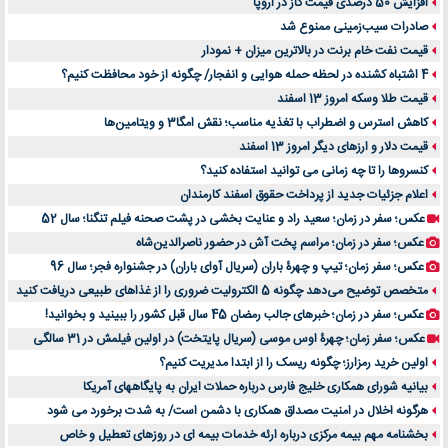
افزایش 50 درصدی قیمت گاز در اروپا
صادرات سیب‌زمینی ممنوع شد
قیمت نفت خام برنت در بالاترین میزان + نمودار
4 اشتباه کشنده در لحظه حمله هوایی و انفجار/ چگونه از خود محافظت کنیم؟
قیمت طلا وسکه امروز 13 اسفند
کاهش استرس و اضطراب با تغذیه مناسب؛ نقش امگا3 و ویتامین‌ها
قیمت دلار و ارزهای دیگر امروز 13 اسفند
کنسروها را تا چه زمانی می توانید استفاده کنید؟
اعلام جزئیات جدید از پرداخت حقوق اسفند کارمندان
عکس؛ سفر در زمان؛ سعید راد و عنایت بخشی در پشت صحنه فیلم تنگنا؛ سال 52
عکس؛ سفر در زمان؛ مراسم پخت آش در حضور ناصرالدین‌شاه
عکس؛ سفر زمان؛ تیپ و چهرۀ باران (سریال آوای باران) در جشنواره فجر؛ سال 96
متخصص توضیح می‌دهد چگونه 5 الکترولیت ضروری را از غذاهای طبیعی دریافت کنید
عکس؛ سفر در زمان؛ خبرهای جالب رمضان 45 سال قبل کشور را ببینید و بخوانید!
عکس؛ سفر زمان؛ چهرۀ اوس موسی (سریال پایتخت) در اولین فیلمش در 31 سالگی
اولین خرید رمزارز؛ چگونه ریسک را از ابتدا مدیریت کنیم؟
بیانیه شورای همکاری خلیج فارس درباره حملات ایران به پایگاههای آمریکا
هرگونه اخلال در امنیت مصداق همکاری با دشمن است/ به شدت برخورد می شود
بخشنامه مهم بیمه مرکزی درباره ارئه خدمات بیمه ای در روزهای تعطیل و خاص