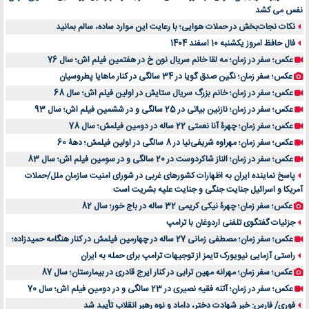
نفس می کشد
نکات نجات‌بخش در حملات هوایی؛ با رعایت این موارد ساده، سالم بمانید
فال حافظ امروز یکشنبه 10 اسفند 1404
عکس؛ سفر در زمان؛ مه لقا خانم سریال نون خ در هفتمین فیلم اش؛ سال 76
عکس؛ سفر زمان؛ نگین صدق گویا در 34 سالگی در کنار ماهایا پطروسیان
عکس؛ سفر در زمان؛ خانم بزرگ سریال ستایش در اولین فیلم اش؛ سال 68
عکس؛ سفر در زمان؛ نازنین بیاتی در 25 سالگی و در ششمین فیلم اش؛ سال 93
عکس؛ سفر زمان؛ چهرۀ آنا نعمتی 22 ساله در دومین فیلمش؛ سال 78
عکس؛ سفر زمان؛ مهراوه شریفی‌نیا در 8 سالگی در اولین فیلمش؛ دهۀ 60
عکس؛ سفر در زمان؛ الناز شاکردوست در 20 سالگی و در سومین فیلم اش؛ سال 83
پاسخ نماینده ایران به اظهارات کشورهای غربی در شورای امنیت سازمان ملل/حملات
آمریکا و اسرائیل جنایت جنگی و جنایت علیه بشریت است
عکس؛ سفر زمان؛ چهرۀ نیکی کریمی 32 ساله در باج خور؛ سال 82
جزئیات گفتگوی تلفنی اردوغان با ترامپ
عکس؛ سفر زمان؛ مصطفی زمانی 27 ساله در چهارمین فیلمش در کنار هنگامه حمیدزاده؛
راستی آزمایی نیویورک تایمز از توجیهات ترامپ برای حمله به ایران
عکس؛ سفر زمان؛ مهرانه مهین ترابی در کنار ایرج قادری در بیمارستان؛ سال 87
عکس؛ سفر در زمان؛ آتنه فقیه نصیری در 23 سالگی و در دومین فیلم اش؛ سال 70
فوری/ فارس: خبر شهادت دختر، داماد و نوه رهبر انقلاب تأیید شد