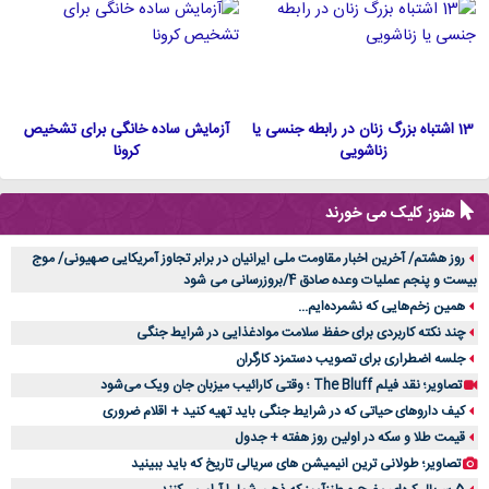
13 اشتباه بزرگ زنان در رابطه جنسی یا
آزمایش ساده خانگی برای تشخیص
زناشویی
کرونا
هنوز کلیک می خورند
روز هشتم/ آخرین اخبار مقاومت ملی ایرانیان در برابر تجاوز آمریکایی صهیونی/ موج
بیست و پنجم عملیات وعده صادق 4/بروزرسانی می شود
همین زخم‌هایی که نشمرده‌ایم...
چند نکته کاربردی برای حفظ سلامت موادغذایی در شرایط جنگی
جلسه اضطراری برای تصویب دستمزد کارگران
تصاویر؛ نقد فیلم The Bluff ؛ وقتی کارائیب میزبان جان ویک می‌شود
کیف داروهای حیاتی که در شرایط جنگی باید تهیه کنید + اقلام ضروری
قیمت طلا و سکه در اولین روز هفته + جدول
تصاویر؛ طولانی ترین انیمیشن های سریالی تاریخ که باید ببینید