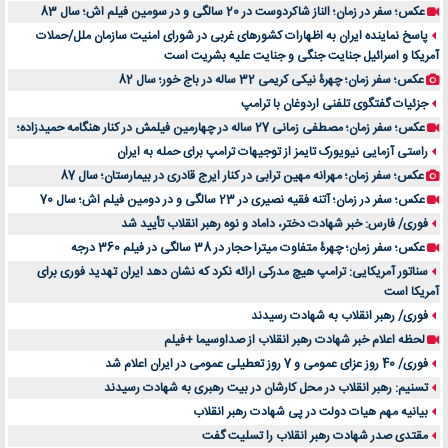
عکس؛ سفر در زمان؛ الناز شاکردوست در 20 سالگی و در سومین فیلم اش؛ سال 83
پاسخ نماینده ایران به اظهارات کشورهای غربی در شورای امنیت سازمان ملل/حملات
آمریکا و اسرائیل جنایت جنگی و جنایت علیه بشریت است
عکس؛ سفر زمان؛ چهرۀ نیکی کریمی 32 ساله در باج خور؛ سال 82
جزئیات گفتگوی تلفنی اردوغان با ترامپ
عکس؛ سفر زمان؛ مصطفی زمانی 27 ساله در چهارمین فیلمش در کنار هنگامه حمیدزاده؛
راستی آزمایی نیویورک تایمز از توجیهات ترامپ برای حمله به ایران
عکس؛ سفر زمان؛ مهرانه مهین ترابی در کنار ایرج قادری در بیمارستان؛ سال 87
عکس؛ سفر در زمان؛ آتنه فقیه نصیری در 23 سالگی و در دومین فیلم اش؛ سال 70
فوری/ فارس: خبر شهادت دختر، داماد و نوه رهبر انقلاب تأیید شد
عکس؛ سفر زمان؛ چهرۀ متفاوت میترا حجار در 38 سالگی در فیلم 360 درجه
سناتور آمریکایی: ترامپ هیچ مدرکی ارائه نکرد که نشان دهد ایران تهدید فوری برای
آمریکا است
فوری/ رهبر انقلاب به شهادت رسیدند
لحظه اعلام خبر شهادت رهبر انقلاب از صداوسیما +فیلم
فوری/ 40 روز عزای عمومی و 7 روز تعطیلی عمومی در ایران اعلام شد
تسنیم: رهبر انقلاب در محل کارشان در بیت رهبری به شهادت رسیدند
بیانیه مهم هیات دولت در پی شهادت رهبر انقلاب
مقتدی صدر شهادت رهبر انقلاب را تسلیت گفت