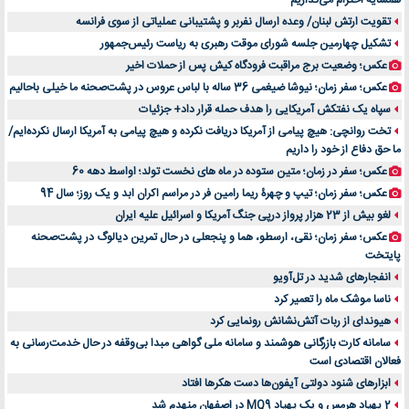
همسایه احترام می‌گذاریم
۷ تاثیرات کامپیوتر در حوزه علوم زندگی و کاربردی
تقویت ارتش لبنان/ وعده ارسال نفربر و پشتیبانی عملیاتی از سوی فرانسه
لیفتراک صفر؛ راهنمای جامع خرید، قیمت و فروش در ایران
تشکیل چهارمین جلسه شورای موقت رهبری به ریاست رئیس‌جمهور
راهنمای جامع بهترین کفش ورزشی برای دویدن و استفاده روزمره | بررسی ۱۲ مدل برتر
عکس؛ وضعیت برج مراقبت فرودگاه کیش پس از حملات اخیر
عکس؛ سفر زمان؛ نیوشا ضیغمی 36 ساله با لباس عروس در پشت‌صحنه ما خیلی باحالیم
سپاه یک نفتکش آمریکایی را هدف حمله قرار داد+ جزئیات
تخت روانچی: هیچ پیامی از آمریکا دریافت نکرده و هیچ پیامی به آمریکا ارسال نکرده‌ایم/
ما حق دفاع از خود را داریم
عکس؛ سفر در زمان؛ متین ستوده در ماه های نخست تولد؛ اواسط دهه 60
عکس؛ سفر زمان؛ تیپ و چهرۀ ریما رامین فر در مراسم اکران ابد و یک روز؛ سال 94
لغو بیش از 23 هزار پرواز درپی جنگ آمریکا و اسرائیل علیه ایران
عکس؛ سفر زمان؛ نقی، ارسطو، هما و پنجعلی در حال تمرین دیالوگ در پشت‌صحنه
پایتخت
انفجارهای شدید در تل‌آویو
ناسا موشک ماه را تعمیر کرد
هیوندای از ربات آتش‌نشانش رونمایی کرد
سامانه کارت بازرگانی هوشمند و سامانه ملی گواهی مبدا بی‌وقفه در حال خدمت‌رسانی به
فعالان اقتصادی است
ابزارهای شنود دولتی آیفون‌ها دست هکرها افتاد
2 پهپاد هرمس و یک پهپاد MQ9 در اصفهان منهدم شد