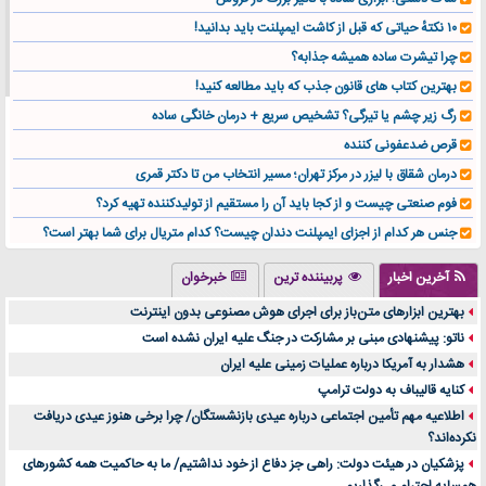
۱۰ نکتهٔ حیاتی که قبل از کاشت ایمپلنت باید بدانید!
چرا تیشرت ساده همیشه جذابه؟
بهترین کتاب های قانون جذب که باید مطالعه کنید!
رگ زیر چشم یا تیرگی؟ تشخیص سریع + درمان خانگی ساده
قرص ضدعفونی کننده
درمان شقاق با لیزر در مرکز تهران؛ مسیر انتخاب من تا دکتر قمری
فوم صنعتی چیست و از کجا باید آن را مستقیم از تولیدکننده تهیه کرد؟
جنس هر کدام از اجزای ایمپلنت دندان چیست؟ کدام متریال برای شما بهتر است؟
تولید لیوان کاغذی یک کسب‌ و کار پر سود و رو‌ به‌ رشد در بازار ایران
آخرین اخبار
پربیننده ترین
خبرخوان
درد زانو بعد از تمرین با تردمیل؟ شاید مشکل از این انتخاب باشد
بهترین ابزارهای متن‌باز برای اجرای هوش مصنوعی بدون اینترنت
آینده موسیقی هم‌اکنون در اینجاست
ناتو: پیشنهادی مبنی بر مشارکت در جنگ علیه ایران نشده است
بهترین راه تبلیغات کلینیک زیبایی و افزایش مشتری کدام است؟
هشدار به آمریکا درباره عملیات زمینی علیه ایران
مقایسه قالب آسترا با وودمارت و فلت‌سام (فارسی)
کنایه قالیباف به دولت ترامپ
خرید سمعک کارکرده یا دست دوم | نکات مهم قبل از تصمیم‌گیری
اطلاعیه مهم تأمین اجتماعی درباره عیدی بازنشستگان/ چرا برخی هنوز عیدی دریافت
نکرده‌اند؟
خرید و فروش قطعات سرور دست دوم در ماهان شبکه ایرانیان
پزشکیان در هیئت دولت: راهی جز دفاع از خود نداشتیم/ ما به حاکمیت همه کشورهای
اهمیت انتخاب بهترین وکیل در سعادت آباد برای پرونده‌های حساس و کلان