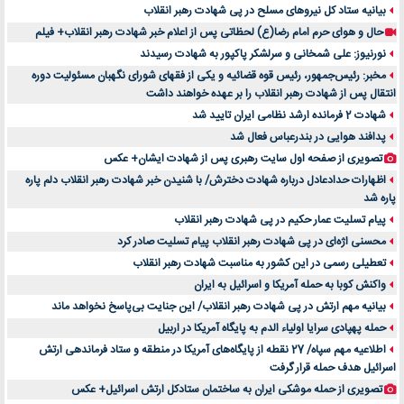
بیانیه ستاد کل نیروهای مسلح در پی شهادت رهبر انقلاب
حال و هوای حرم امام رضا(ع) لحظاتی پس از اعلام خبر شهادت رهبر انقلاب+ فیلم
نورنیوز: علی شمخانی و سرلشکر پاکپور به شهادت رسیدند
مخبر: رئیس‌جمهور، رئیس قوه ‌قضائیه و یکی از فقهای شورای نگهبان مسئولیت دوره
انتقال پس ‌از شهادت رهبر انقلاب را بر عهده خواهند داشت
شهادت 2 فرمانده ارشد نظامی ایران تایید شد
پدافند هوایی در بندرعباس فعال شد
تصویری از صفحه اول سایت رهبری پس از شهادت ایشان+ عکس
اظهارات حدادعادل درباره شهادت دخترش/ با شنیدن خبر شهادت رهبر انقلاب دلم پاره
پاره شد
پیام تسلیت عمار حکیم در پی شهادت رهبر انقلاب
محسنی اژه‌ای در پی شهادت رهبر انقلاب پیام تسلیت صادر کرد
تعطیلی رسمی در این کشور به مناسبت شهادت رهبر انقلاب
واکنش کوبا به حمله آمریکا و اسرائیل به ایران
بیانیه مهم ارتش در پی شهادت رهبر انقلاب/ این جنایت بی‌پاسخ نخواهد ماند
حمله پهپادی سرایا اولیاء الدم به پایگاه آمریکا در اربیل
اطلاعیه مهم سپاه/ 27 نقطه از پایگاه‌های آمریکا در منطقه و ستاد فرماندهی ارتش
اسرائیل هدف حمله قرار گرفت
تصویری از حمله موشکی ایران به ساختمان ستادکل ارتش اسرائیل+ عکس