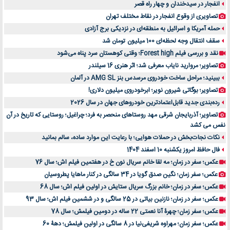
انفجار در سیدخندان و چهار راه قصر
تصاویری از وقوع انفجار در نقاط مختلف تهران
حمله آمریکا و اسرائیل به منطقه‌ای در نزدیکی برج آزادی
سقف انتقال وجه لحظه‌ای 100 میلیون تومان شد
نقد و بررسی فیلم Forest high؛ وقتی کوهستان سرد پناه می‌شود
تصاویر؛ مروارید نایاب معرفی شد؛ اثر هنری 16 سیلندر
ببینید؛ مراحل ساخت خودروی مرسدس بنز AMG SL در آلمان
تصاویر؛ بوگاتی شیرون نویر؛ ابرخودروی میلیون دلاری!
رده‌بندی جدید قابل‌اعتمادترین خودروهای جهان در سال 2026
تصاویر؛ آذربایجان شرقی مهد روستاهای منحصر به فرد؛ چراغیل؛ روستایی که تاریخ در آن
نفس می کشد
نکات نجات‌بخش در حملات هوایی؛ با رعایت این موارد ساده، سالم بمانید
فال حافظ امروز یکشنبه 10 اسفند 1404
عکس؛ سفر در زمان؛ مه لقا خانم سریال نون خ در هفتمین فیلم اش؛ سال 76
عکس؛ سفر زمان؛ نگین صدق گویا در 34 سالگی در کنار ماهایا پطروسیان
عکس؛ سفر در زمان؛ خانم بزرگ سریال ستایش در اولین فیلم اش؛ سال 68
عکس؛ سفر در زمان؛ نازنین بیاتی در 25 سالگی و در ششمین فیلم اش؛ سال 93
عکس؛ سفر زمان؛ چهرۀ آنا نعمتی 22 ساله در دومین فیلمش؛ سال 78
عکس؛ سفر زمان؛ مهراوه شریفی‌نیا در 8 سالگی در اولین فیلمش؛ دهۀ 60