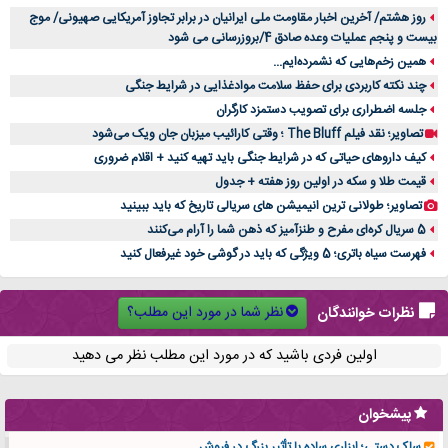
روز هشتم/ آخرین اخبار مقاومت ملی ایرانیان در برابر تجاوز آمریکایی صهیونی/ موج
بیست و پنجم عملیات وعده صادق 4/بروزرسانی می شود
همین زخم‌هایی که نشمرده‌ایم...
چند نکته کاربردی برای حفظ سلامت موادغذایی در شرایط جنگی
جلسه اضطراری برای تصویب دستمزد کارگران
تصاویر؛ نقد فیلم The Bluff ؛ وقتی کارائیب میزبان جان ویک می‌شود
کیف داروهای حیاتی که در شرایط جنگی باید تهیه کنید + اقلام ضروری
قیمت طلا و سکه در اولین روز هفته + جدول
تصاویر؛ طولانی ترین انیمیشن های سریالی تاریخ که باید ببینید
5 سریال کره‌ای مفرح و طنزآمیز که ذهن شما را آرام می‌کنند
فهرست سیاه باتری؛ 5 ویژگی که باید در گوشی خود غیرفعال کنید
نظر شما در مورد این مطلب؟
نظرات خوانندگان
اولین فردی باشید که در مورد این مطلب نظر می دهید
پیشخوان
ساک دستی؛ ابزاری ساده با تأثیر بزرگ در فروش