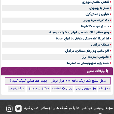
کاهش تقاضای نوروزی
تقابل با بهره‌وری
کارآیی و تصدی‌گری
50 دقیقه سرخ بورس
مناطق امن ساختمان‌ها
رهبر معظم انقلاب اسلامی ایران به شهادت رسیدند
آیا آمریکا آماده جنگی طولانی با ایران است؟
منطقه در آتش
لغو تمامی پروازهای مسافری در ایران:
خاموشی اینترنت ایران
حمله رژیم صهیونیستی به 2مدرسه:
تبلیغات متنی
محل تبلیغ شما (یک ماهه 200 هزار تومان - جهت هماهنگی کلیک کنید )
باحال مگ
cyprus-newlife
Cyprus کجاست
سیگنال ارز دیجیتال
سیگنال فیوچرز
مجله اینترنتی خواندنی ها را در شبکه های اجتماعی دنبال کنید