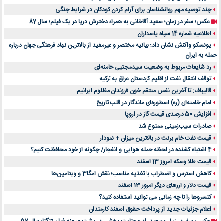
چند توصیه مهم روانشناسان برای آرام کردن کودکان در شرایط جنگی
عکس؛ سفر در زمان؛ سعید آقاخانی به همراه دخترش دریا در یک فیلم؛ سال 87
اطلاعیه شماره 14 سپاه پاسداران
یونسکو واکنش نشان داد؛ بیانیه مختصر و غیرمفید از بالاترین نهاد فرهنگی جهان درباره
حمله به ایران
رد شایعات مربوط به وضعیت سیدمجتبی خامنه‌ای
توقف انتقال نفت از اقلیم کردستان عراق به ترکیه
قالیباف: تا آخرین نفس منتقم خون فرزندان مظلوم ایرانیم
امام خامنه‌ای (ره) اسطوره‌ای ماندگار در قلب تاریخ
افزایش 50 درصدی قیمت گاز در اروپا
صادرات سیب‌زمینی ممنوع شد
قیمت نفت خام برنت در بالاترین میزان + نمودار
4 اشتباه کشنده در لحظه حمله هوایی و انفجار/ چگونه از خود محافظت کنیم؟
قیمت طلا وسکه امروز 13 اسفند
کاهش استرس و اضطراب با تغذیه مناسب؛ نقش امگا3 و ویتامین‌ها
قیمت دلار و ارزهای دیگر امروز 13 اسفند
کنسروها را تا چه زمانی می توانید استفاده کنید؟
اعلام جزئیات جدید از پرداخت حقوق اسفند کارمندان