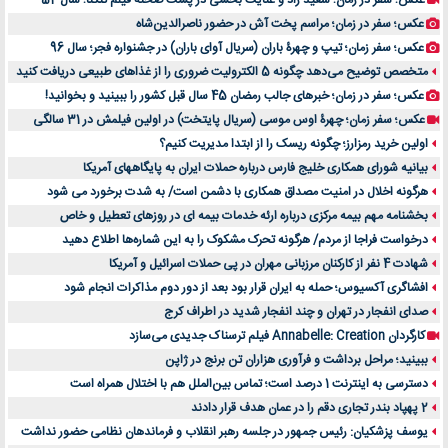
عکس؛ سفر در زمان؛ سعید راد و عنایت بخشی در پشت صحنه فیلم تنگنا؛ سال 52
عکس؛ سفر در زمان؛ مراسم پخت آش در حضور ناصرالدین‌شاه
عکس؛ سفر زمان؛ تیپ و چهرۀ باران (سریال آوای باران) در جشنواره فجر؛ سال 96
متخصص توضیح می‌دهد چگونه 5 الکترولیت ضروری را از غذاهای طبیعی دریافت کنید
عکس؛ سفر در زمان؛ خبرهای جالب رمضان 45 سال قبل کشور را ببینید و بخوانید!
عکس؛ سفر زمان؛ چهرۀ اوس موسی (سریال پایتخت) در اولین فیلمش در 31 سالگی
اولین خرید رمزارز؛ چگونه ریسک را از ابتدا مدیریت کنیم؟
بیانیه شورای همکاری خلیج فارس درباره حملات ایران به پایگاههای آمریکا
هرگونه اخلال در امنیت مصداق همکاری با دشمن است/ به شدت برخورد می شود
بخشنامه مهم بیمه مرکزی درباره ارئه خدمات بیمه ای در روزهای تعطیل و خاص
درخواست فراجا از مردم/ هرگونه تحرک مشکوک را به این شماره‌ها اطلاع دهید
شهادت 4 نفر از کارکنان مرزبانی مهران در پی حملات اسرائیل و آمریکا
افشاگری آکسیوس؛ حمله به ایران قرار بود بعد از دور دوم مذاکرات انجام شود
صدای انفجار در تهران و چند انفجار شدید در اطراف کرج
کارگردان Annabelle: Creation فیلم ترسناک جدیدی می‌سازد
ببینید؛ مراحل برداشت و فرآوری هزاران تن برنج در ژاپن
دسترسی به اینترنت 1 درصد است؛ تماس بین‌الملل هم با اختلال همراه است
2 پهپاد بندر تجاری دقم را در عمان هدف قرار دادند
یوسف پزشکیان: رئیس جمهور در جلسه رهبر انقلاب و فرماندهان نظامی حضور نداشت