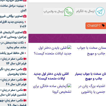
تصاویر؛ مروارید نایاب مع
آلمان
تصاویر؛ بوگاتی شیرون
رده‌بندی جدید قابل‌ا
ChatGPT
2026
تصاویر؛ آذربایجان ش
چراغیل؛ روستایی که تا
نکات نجات‌بخش در حم
ساده، سالم بمانید
فال حافظ امروز یکشنبه 10 اسفند 4
عکس؛ سفر در زمان؛ م
فیلم اش؛ سال 76
ان سخت با جواب بسیار
اشلی بایدن دختر اول جدید
ماهایا پطروسیان
جالب و مهیج
ایالات متحده كيست؟
عکس؛ سفر در زمان؛ خ
فیلم اش؛ سال 68
ششمین فیلم اش؛ سال 93
فیلمش؛ سال 78