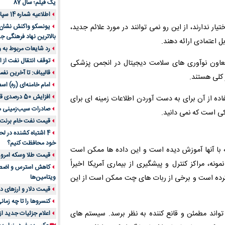
یک فیلم؛ سال 87
اطلاعیه شماره 14 سپاه پاسداران
ارند، از این رو نمی توانند در مورد علائم جدید،
یونسکو واکنش نشان دا
بالاترین نهاد فرهنگی جه
ل اعتمادی ارائه دهند.
رد شایعات مربوط به
توقف انتقال نفت از اق
عاون نوآوری های سلامت دیجیتال در انجمن پزشکی
قالیباف: تا آخرین نف
کلی هستند.
امام خامنه‌ای (ره) اس
افزایش 50 درصدی قیمت گاز در اروپا
ده از آن برای به دست آوردن اطلاعات زمینه ای برای
صادرات سیب‌زمینی 
 است که نمی دانید.
قیمت نفت خام برنت در
4 اشتباه کشنده در ل
خود محافظت کنیم؟
داده هایی تکیه دارد که با آنها آموزش دیده است و این داده ها ممکن است
قیمت طلا وسکه امروز 13 اسفن
ه، مراکز کنترل و پیشگیری از بیماری آمریکا اخیراً
رای همه افراد 6 ماه و بالاتر توصیه کرده است و برخی از ربات های چت ممکن است از این
ویتامین‌ها
قیمت دلار و ارزهای دیگر امر
کنسروها را تا چه زمان
ند مطمئن و قانع کننده به نظر برسد. سیستم های
اعلام جزئیات جدید ا