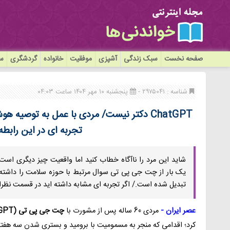
صفحه نخست
سبک زندگی
آشپزی
موفقیت
خانواده
گردشگری
سی
شناسه : ۲۹۷۵۰۴۱ -
پنجشنبه ۱۰ مهر ۱۴۰۴ ساعت ۰۴:۰۳
تجربه ای در این رابطه
شاید این مرد را ناآگاه خطاب کنید اما واقعیت چیز دیگری است ز
یک بار از چت جی پی تی سوال مرتبط با حوزه سلامت را داشته اند
تبدیل شده است./ اگر تجربه ای مشابه داشته اید در قسمت نظرات
عصر ایران
-
مردی 60 ساله پس از مشورت با
چت جی پی تی (ChatGPT)
کرد؛ اقدامی که منجر به مسمومیت با برومید و بستری شدن سه هفت