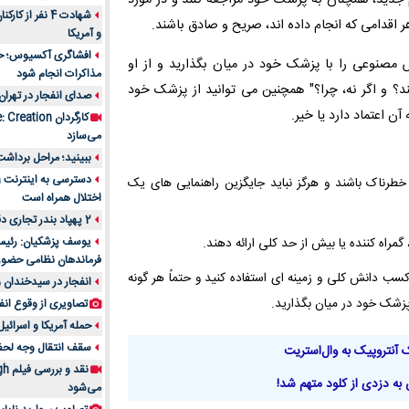
م جدید، همچنان به پزشک خود مراجعه کنند و در مورد
شهادت 4 نفر از
اقدامی که انجام داده اند، صریح و صادق باشند.
و آمریکا
افشاگری آکسیوس؛ حمله
 مصنوعی را با پزشک خود در میان بگذارید و از او
مذاکرات انجام شود
د؟ و اگر نه، چرا؟" همچنین می توانید از پزشک خود
صدای انفجار در تهران
 اعتماد دارد یا خیر.
می‌سازد
ببینید؛ مراحل برداشت
ناک باشند و هرگز نباید جایگزین راهنمایی های یک
اختلال همراه است
2 پهپاد بندر تجاری دقم را در عمان هدف قرار دادند
یوسف پزشکیان: رئیس 
ه کننده یا بیش از حد کلی ارائه دهند.
فرماندهان نظامی حضو
سب دانش کلی و زمینه ای استفاده کنید و حتماً هر گونه
انفجار در سیدخندان و
زشک خود در میان بگذارید.
تصاویری از وقوع انف
حمله آمریکا و اسرائیل
سقف انتقال وجه لحظه‌ای 100 میلیون 
آنتروپیک به وال‌استریت
به دزدی از کلود متهم شد!
می‌شود