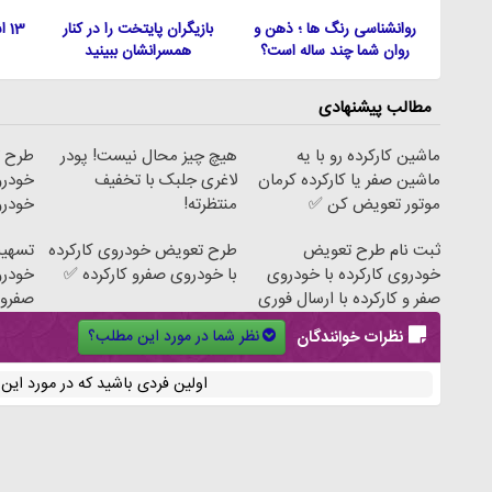
روانشناسی رنگ ها ؛ ذهن و
بازیگران پایتخت را در کنار
13
روان شما چند ساله است؟
همسرانشان ببینید
مطالب پیشنهادی
ماشین کارکرده رو با یه
هیچ چیز محال نیست! پودر
طرح ت
ماشین صفر یا کارکرده کرمان
لاغری جلبک با تخفیف
خودرو
موتور تعویض کن ✅
منتظرته!
خودرو
ثبت نام طرح تعویض
طرح تعویض خودروی کارکرده
تسهیل
خودروی کارکرده با خودروی
با خودروی صفرو کارکرده ✅
خودرو
صفر و کارکرده با ارسال فوری
صفرو 
نظر شما در مورد این مطلب؟
نظرات خوانندگان
اولین فردی باشید که در مورد ای