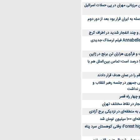
 کارکنان مرزبانی مهران در پی حملات اسرائیل
 به ایران قرار بود بعد از دور دوم
 و چند انفجار شدید در اطراف کرج
کارگردان Annabelle: Creation فیلم ترسناک جدیدی
 و فرآوری هزاران تن برنج در ژاپن
دسترسی به اینترنت 1 درصد است؛ تماس بین‌الملل هم با
جمهور در جلسه رهبر انقلاب و
ر نداشت
 چهار راه قصر
جار در نقاط مختلف تهران
 به منطقه‌ای در نزدیکی برج آزادی
تومان شد
نقد و بررسی فیلم Forest high؛ وقتی کوهستان سرد پناه