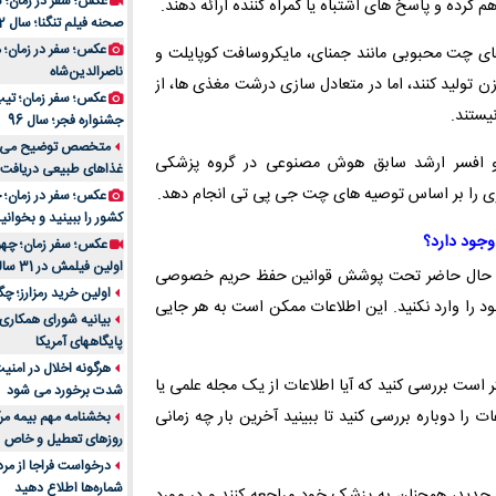
عکس؛ سفر در زمان؛ 
ده و پاسخ های اشتباه یا گمراه کننده ارائه دهند.
صحنه فیلم تنگنا؛ سال 52
عکس؛ سفر در زمان؛
ای چت محبوبی مانند جمنای، مایکروسافت کوپایلت و
ناصرالدین‌شاه
تولید کنند، اما در متعادل سازی درشت مغذی ها، از
عکس؛ سفر زمان؛ تیپ و
یستند.
جشنواره فجر؛ سال 96
افسر ارشد سابق هوش مصنوعی در گروه پزشکی
غذاهای طبیعی دریافت 
ز کاری را بر اساس توصیه های چت جی پی تی انجام دهد.
کشور را ببینید و بخوانید
وجود دارد؟
عکس؛ سفر زمان؛ چهر
اولین فیلمش در 31 سالگی
در حال حاضر تحت پوشش قوانین حفظ حریم خصوصی
اولین خرید رمزارز؛ چگ
 شخصی خود را وارد نکنید. این اطلاعات ممکن است به هر جایی
بیانیه شورای همکاری 
پایگاههای آمریکا
هرگونه اخلال در امن
است بررسی کنید که آیا اطلاعات از یک مجله علمی یا
شدت برخورد می شود
را دوباره بررسی کنید تا ببینید آخرین بار چه زمانی
بخشنامه مهم بیمه مرک
روزهای تعطیل و خاص
درخواست فراجا از مر
شماره‌ها اطلاع دهید