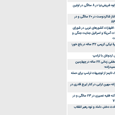
عکس؛ سفر زمان؛ مهراوه شریفی‌نیا در 8 سالگی در اولین
عکس؛ سفر در زمان؛ الناز شاکردوست در 20 سالگی و در
ه اظهارات کشورهای غربی در شورای
ت آمریکا و اسرائیل جنایت جنگی و
ت
عکس؛ سفر زمان؛ چهرۀ نیکی کریمی 32 ساله در باج خور؛
اردوغان با ترامپ
عکس؛ سفر زمان؛ مصطفی زمانی 27 ساله در چهارمین
میدزاده؛
 تایمز از توجیهات ترامپ برای حمله
ه مهین ترابی در کنار ایرج قادری در
عکس؛ سفر در زمان؛ آتنه فقیه نصیری در 23 سالگی و در
ت دختر، داماد و نوه رهبر انقلاب