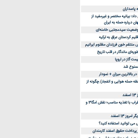
د؛ بیانیه مختصر و غیرمفید از
ان درباره حمله به ایران
 وضعیت سیدمجتبی خامنه‌ای
لیم کردستان عراق به ترکیه
س منتقم خون فرزندان مظلوم ایرانیم
طوره‌ای ماندگار در قلب تاریخ
ممنوع شد
 بالاترین میزان + نمودار
حظه حمله هوایی و انفجار/ چگونه از
د
کاهش استرس و اضطراب با تغذیه مناسب؛ نقش امگا3 و
وز 13 اسفند
ی می توانید استفاده کنید؟
ز پرداخت حقوق اسفند کارمندان