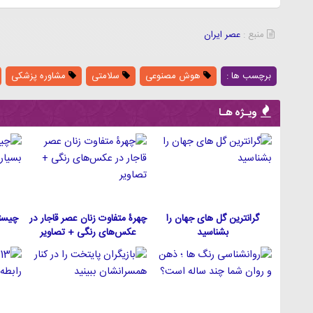
منبع :
عصر ایران
برچسب ها :
هوش مصنوعی
سلامتی
مشاوره پزشکی
ویـژه هـا
گرانترین گل های جهان را
چهرۀ متفاوت زنان عصر قاجار در
چیست
بشناسید
عکس‌های رنگی + تصاویر