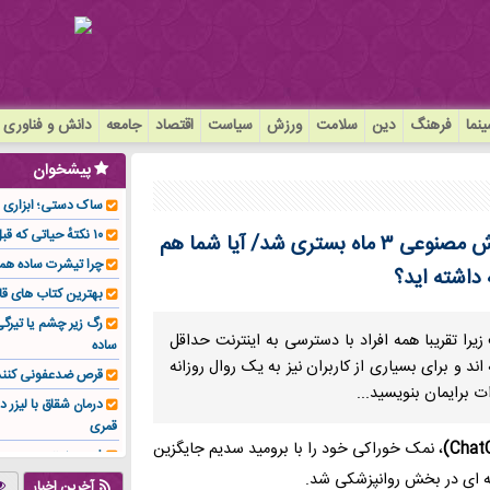
نما
فرهنگ
دین
سلامت
ورزش
سیاست
اقتصاد
جامعه
دانش و فناوری
پیشخوان
ساک دستی؛ ابزاری سا
۱۰ نکتهٔ حیاتی که قبل از کاشت ایمپلنت باید بدانید!
ChatGPT دکتر نیست/ مردی با عمل به توصیه هوش مصنوعی ۳ ماه بستری شد/ آیا شما هم
چرا تیشرت ساده هم
 داشته اید؟
بهترین کتاب های قا
رگ زیر چشم یا تیر
یرا تقریبا همه افراد با دسترسی به اینترنت حداقل
ساده
 و برای بسیاری از کاربران نیز به یک روال روزانه
قرص ضدعفونی کنند
 برایمان بنویسید...
درمان شقاق با لیزر د
قمری
، نمک خوراکی خود را با برومید سدیم جایگزین
فوم صنعتی چیست و ا
ه ای در بخش روانپزشکی شد.
تولیدکننده تهیه کرد؟
آخرین اخبار