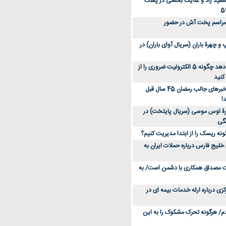
سعید راد و عنایت بخشی در پشت
 مراسم پخت آش در حضور
 چهرۀ باران (سریال آوای باران) در
متخصص توضیح می‌دهد چگونه 5 الکترولیت ضروری را از
کنید
عکس؛ سفر در زمان؛ خبرهای جالب رمضان 45 سال قبل
!
ۀ اوس موسی (سریال پایتخت) در
ونه ریسک را از ابتدا مدیریت کنیم؟
خلیج فارس درباره حملات ایران به
یت مصداق همکاری با دشمن است/ به
زی درباره ارئه خدمات بیمه ای در
دم/ هرگونه تحرک مشکوک را به این