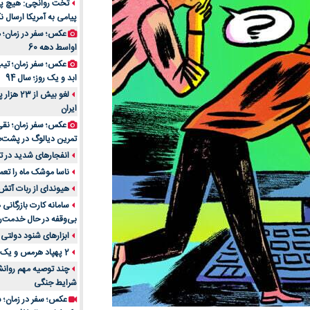
تخت روانچی: هیچ پیا
پیامی به آمریکا ارسال نک
راهنمای جامع بهتری
روزمره | بررسی ۱۲ مدل برتر
عکس؛ سفر در زمان؛ 
اواسط دهه 60
عکس؛ سفر زمان؛ تیپ 
ابد و یک روز؛ سال 94
لغو بیش 
ایران
عکس؛ سفر زمان؛ نقی
تمرین دیالوگ در پشت‌
انفجارهای شدید در تل
ناسا موشک ماه را تعمی
هیوندای از ربات آتش
سامانه کارت بازرگانی
بی‌وقفه در حال خدمت‌ر
ابزارهای شنود دولتی 
2 پهپاد هرمس و یک پهپاد MQ9 در اصفهان منهدم شد
چند توصیه مهم روانشن
شرایط جنگی
عکس؛ سفر در زمان؛ س