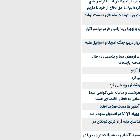
می از آمریکا دریافت نکرده و هیچ
رده‌ایم/ ما حق دفاع از خود را داریم
ن کفش ورزشی برای دویدن و استفاده
متین ستوده در ماه های نخست تولد؛
و چهرۀ ریما رامین فر در مراسم اکران
از 23 هزار پرواز درپی جنگ آمریکا و اسرائیل علیه
، ارسطو، هما و پنجعلی در حال
صحنه پایتخت
‌آویو
ر کرد
‌نشانش رونمایی کرد
 هوشمند و سامانه ملی گواهی مبدا
سانی به فعالان اقتصادی است
آیفون‌ها دست هکرها افتاد
اسان برای آرام کردن کودکان در
عید آقاخانی به همراه دخترش دریا در