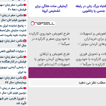
 اشتباه بزرگ زنان در رابطه
آزمایش ساده خانگی برای
فیلمش؛ دهۀ 60
جنسی یا زناشویی
تشخیص کرونا
سومین فیلم اش؛ سال 83
پاسخ نماینده ایران ب
امنیت سازمان ملل/حملا
عویض و تسهیلات
طرح تعویض خودروی کارکرده
جنایت علیه بشریت اس
 برای خریداران
با خودروی صفر و کارکرده در
های کرمان موتور✅
سیگما✅
سال 82
جزئیات گفتگوی تلفنی 
ات و تحویل فوری
طرح تعویض و ارتقای
ی کارکرده با خودروی
خودروهای کرمان موتور با
فیلمش در کنار هنگامه ح
کارکرده با سیگما✅
تسهیلات ❗ ثبت‌نام کنید
راستی آزمایی نیویورک
به ایران
عکس؛ سفر زمان؛ مهران
ن مطلب نظر می دهید
بیمارستان؛ سال 87
دومین فیلم اش؛ سال 70
فوری/ فارس: خبر شهاد
تأیید شد