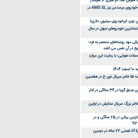
رفی شد؛ اثر هنری 16 سیلندر
ببینید؛ مراحل ساخت خودروی مرسدس بنز AMG SL در
 نویر؛ ابرخودروی میلیون دلاری!
عتمادترین خودروهای جهان در سال
رقی مهد روستاهای منحصر به فرد؛
ریخ در آن نفس می کشد
لات هوایی؛ با رعایت این موارد
140
ه لقا خانم سریال نون خ در هفتمین
عکس؛ سفر زمان؛ نگین صدق گویا در 34 سالگی در کنار
انم بزرگ سریال ستایش در اولین
عکس؛ سفر در زمان؛ نازنین بیاتی در 25 سالگی و در
عکس؛ سفر زمان؛ چهرۀ آنا نعمتی 22 ساله در دومین