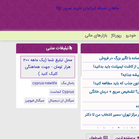
خودرو
رپورتاژ
بازارهای مالی
تبلیغات متنی
ده با تأثیر بزرگ در فروش
محل تبلیغ شما (یک ماهه 200
هزار تومان - جهت هماهنگی
کلیک کنید )
یشه جذابه؟
نون جذب که باید مطالعه کنید!
باحال مگ
cyprus-newlife
گی؟ تشخیص سریع + درمان خانگی
Cyprus کجاست
سیگنال ارز دیجیتال
سیگنال فیوچرز
ه
ر مرکز تهران؛ مسیر انتخاب من تا دکتر
ز کجا باید آن را مستقیم از
پربیننده ترین
خبرخوان