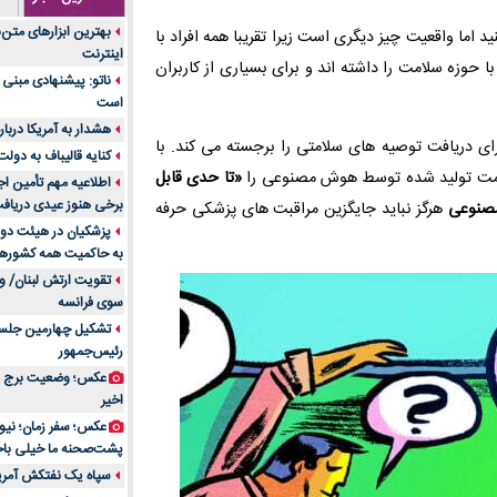
جنس هر کدام از اج
بهترین ابزارهای متن
ید اما واقعیت چیز دیگری است زیرا تقریبا همه افراد با
متریال برای شما بهتر 
اینترنت
حوزه سلامت را داشته اند و برای بسیاری از کاربران
تولید لیوان کاغذی یک
ناتو: پیشنهادی مبنی 
بازار ایران
است
درد زانو بعد از تمری
هشدار به آمریکا دربار
انتخاب باشد
ای دریافت توصیه های سلامتی را برجسته می کند. با
کنایه قالیباف به دول
آینده موسیقی هم‌اک
لامت تولید شده توسط هوش مصنوعی را
«تا حدی قابل
اطلاعیه مهم تأمین اج
بهترین راه تبلیغات 
برخی هنوز عیدی دریافت 
صنوعی
هرگز نباید جایگزین مراقبت های پزشکی حرفه
است؟
پزشکیان در هیئت دول
به حاکمیت همه کشورهای
مقایسه قالب آسترا 
تقویت ارتش لبنان/ وع
خرید سمعک کارکرده 
سوی فرانسه
تصمیم‌گیری
تشکیل چهارمین جلسه
خرید و فروش قطعات
رئیس‌جمهور
ایرانیان
عکس؛ وضعیت برج مر
اهمیت انتخاب بهتری
اخیر
پرونده‌های حساس و کل
۷ تاثیرات کامپیوتر در حوزه علوم زندگی و کاربردی
پشت‌صحنه ما خیلی باح
لیفتراک صفر؛ راهنم
سپاه یک نفتکش آمریک
ایران