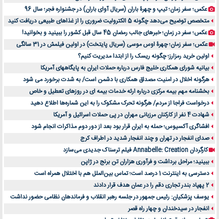
عکس؛ سفر زمان؛ تیپ و چهرۀ باران (سریال آوای باران) در جشنواره فجر؛ سال 96
متخصص توضیح می‌دهد چگونه 5 الکترولیت ضروری را از غذاهای طبیعی دریافت کنید
عکس؛ سفر در زمان؛ خبرهای جالب رمضان 45 سال قبل کشور را ببینید و بخوانید!
عکس؛ سفر زمان؛ چهرۀ اوس موسی (سریال پایتخت) در اولین فیلمش در 31 سالگی
اولین خرید رمزارز؛ چگونه ریسک را از ابتدا مدیریت کنیم؟
بیانیه شورای همکاری خلیج فارس درباره حملات ایران به پایگاههای آمریکا
هرگونه اخلال در امنیت مصداق همکاری با دشمن است/ به شدت برخورد می شود
بخشنامه مهم بیمه مرکزی درباره ارئه خدمات بیمه ای در روزهای تعطیل و خاص
درخواست فراجا از مردم/ هرگونه تحرک مشکوک را به این شماره‌ها اطلاع دهید
شهادت 4 نفر از کارکنان مرزبانی مهران در پی حملات اسرائیل و آمریکا
افشاگری آکسیوس؛ حمله به ایران قرار بود بعد از دور دوم مذاکرات انجام شود
صدای انفجار در تهران و چند انفجار شدید در اطراف کرج
کارگردان Annabelle: Creation فیلم ترسناک جدیدی می‌سازد
ببینید؛ مراحل برداشت و فرآوری هزاران تن برنج در ژاپن
دسترسی به اینترنت 1 درصد است؛ تماس بین‌الملل هم با اختلال همراه است
2 پهپاد بندر تجاری دقم را در عمان هدف قرار دادند
یوسف پزشکیان: رئیس جمهور در جلسه رهبر انقلاب و فرماندهان نظامی حضور نداشت
انفجار در سیدخندان و چهار راه قصر