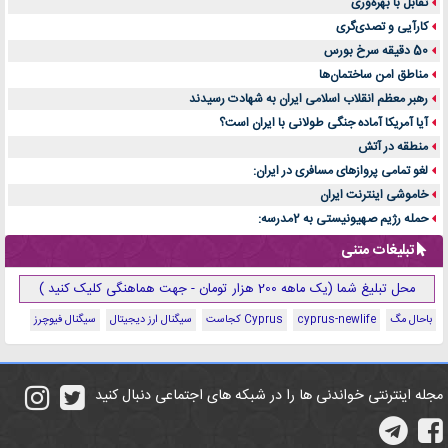
تقابل با بهره‌وری
کارآیی و تصدی‌گری
50 دقیقه سرخ بورس
مناطق امن ساختمان‌ها
رهبر معظم انقلاب اسلامی ایران به شهادت رسیدند
آیا آمریکا آماده جنگی طولانی با ایران است؟
منطقه در آتش
لغو تمامی پروازهای مسافری در ایران:
خاموشی اینترنت ایران
حمله رژیم صهیونیستی به 2مدرسه:
تبلیغات متنی
محل تبلیغ شما (یک ماهه 200 هزار تومان - جهت هماهنگی کلیک کنید )
باحال مگ
cyprus-newlife
Cyprus کجاست
سیگنال ارز دیجیتال
سیگنال فیوچرز
مجله اینترنتی خواندنی ها را در شبکه های اجتماعی دنبال کنید