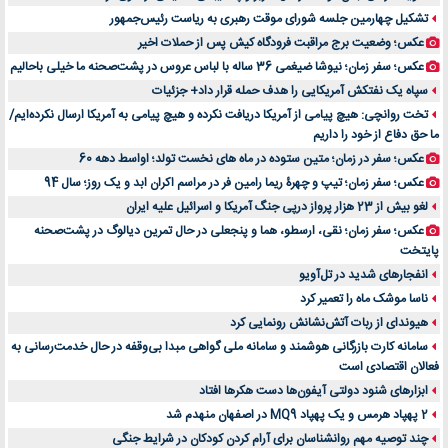
لیفتراک صفر؛ راهنمای جامع خرید، قیمت و فروش در ایران
تشکیل چهارمین جلسه شورای موقت رهبری به ریاست رئیس‌جمهور
راهنمای جامع بهترین کفش ورزشی برای دویدن و استفاده روزمره | بررسی ۱۲ مدل برتر
عکس؛ وضعیت برج مراقبت فرودگاه کیش پس از حملات اخیر
عکس؛ سفر زمان؛ نیوشا ضیغمی 36 ساله با لباس عروس در پشت‌صحنه ما خیلی باحالیم
سپاه یک نفتکش آمریکایی را هدف حمله قرار داد+ جزئیات
تخت روانچی: هیچ پیامی از آمریکا دریافت نکرده و هیچ پیامی به آمریکا ارسال نکرده‌ایم/
ما حق دفاع از خود را داریم
عکس؛ سفر در زمان؛ متین ستوده در ماه های نخست تولد؛ اواسط دهه 60
عکس؛ سفر زمان؛ تیپ و چهرۀ ریما رامین فر در مراسم اکران ابد و یک روز؛ سال 94
لغو بیش از 23 هزار پرواز درپی جنگ آمریکا و اسرائیل علیه ایران
عکس؛ سفر زمان؛ نقی، ارسطو، هما و پنجعلی در حال تمرین دیالوگ در پشت‌صحنه
پایتخت
انفجارهای شدید در تل‌آویو
ناسا موشک ماه را تعمیر کرد
هیوندای از ربات آتش‌نشانش رونمایی کرد
سامانه کارت بازرگانی هوشمند و سامانه ملی گواهی مبدا بی‌وقفه در حال خدمت‌رسانی به
فعالان اقتصادی است
ابزارهای شنود دولتی آیفون‌ها دست هکرها افتاد
2 پهپاد هرمس و یک پهپاد MQ9 در اصفهان منهدم شد
چند توصیه مهم روانشناسان برای آرام کردن کودکان در شرایط جنگی