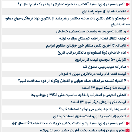
عکس؛ سفر در زمان؛ سعید آقاخانی به همراه دخترش دریا در یک فیلم؛ سال 87
اطلاعیه شماره 14 سپاه پاسداران
یونسکو واکنش نشان داد؛ بیانیه مختصر و غیرمفید از بالاترین نهاد فرهنگی جهان درباره
حمله به ایران
رد شایعات مربوط به وضعیت سیدمجتبی خامنه‌ای
توقف انتقال نفت از اقلیم کردستان عراق به ترکیه
قالیباف: تا آخرین نفس منتقم خون فرزندان مظلوم ایرانیم
امام خامنه‌ای (ره) اسطوره‌ای ماندگار در قلب تاریخ
افزایش 50 درصدی قیمت گاز در اروپا
صادرات سیب‌زمینی ممنوع شد
قیمت نفت خام برنت در بالاترین میزان + نمودار
4 اشتباه کشنده در لحظه حمله هوایی و انفجار/ چگونه از خود محافظت کنیم؟
قیمت طلا وسکه امروز 13 اسفند
کاهش استرس و اضطراب با تغذیه مناسب؛ نقش امگا3 و ویتامین‌ها
قیمت دلار و ارزهای دیگر امروز 13 اسفند
کنسروها را تا چه زمانی می توانید استفاده کنید؟
اعلام جزئیات جدید از پرداخت حقوق اسفند کارمندان
عکس؛ سفر در زمان؛ سعید راد و عنایت بخشی در پشت صحنه فیلم تنگنا؛ سال 52
عکس؛ سفر در زمان؛ مراسم پخت آش در حضور ناصرالدین‌شاه