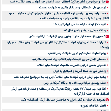
حال و هوای حرم امام رضا(ع) لحظاتی پس از اعلام خبر شهادت رهبر انقلاب+ فیلم
نورنیوز: علی شمخانی و سرلشکر پاکپور به شهادت رسیدند
مخبر: رئیس‌جمهور، رئیس قوه ‌قضائیه و یکی از فقهای شورای نگهبان مسئولیت دوره
انتقال پس ‌از شهادت رهبر انقلاب را بر عهده خواهند داشت
شهادت 2 فرمانده ارشد نظامی ایران تایید شد
پدافند هوایی در بندرعباس فعال شد
تصویری از صفحه اول سایت رهبری پس از شهادت ایشان+ عکس
اظهارات حدادعادل درباره شهادت دخترش/ با شنیدن خبر شهادت رهبر انقلاب دلم پاره
پاره شد
پیام تسلیت عمار حکیم در پی شهادت رهبر انقلاب
محسنی اژه‌ای در پی شهادت رهبر انقلاب پیام تسلیت صادر کرد
تعطیلی رسمی در این کشور به مناسبت شهادت رهبر انقلاب
واکنش کوبا به حمله آمریکا و اسرائیل به ایران
بیانیه مهم ارتش در پی شهادت رهبر انقلاب/ این جنایت بی‌پاسخ نخواهد ماند
حمله پهپادی سرایا اولیاء الدم به پایگاه آمریکا در اربیل
اطلاعیه مهم سپاه/ 27 نقطه از پایگاه‌های آمریکا در منطقه و ستاد فرماندهی ارتش
اسرائیل هدف حمله قرار گرفت
تصویری از حمله موشکی ایران به ساختمان ستادکل ارتش اسرائیل+ عکس
کاهش تقاضای نوروزی