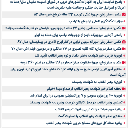
پاسخ نماینده ایران به اظهارات کشورهای غربی در شورای امنیت سازمان ملل/حملات
آمریکا و اسرائیل جنایت جنگی و جنایت علیه بشریت است
عکس؛ سفر زمان؛ چهرۀ نیکی کریمی 32 ساله در باج خور؛ سال 82
جزئیات گفتگوی تلفنی اردوغان با ترامپ
عکس؛ سفر زمان؛ مصطفی زمانی 27 ساله در چهارمین فیلمش در کنار هنگامه حمیدزاده؛
راستی آزمایی نیویورک تایمز از توجیهات ترامپ برای حمله به ایران
عکس؛ سفر زمان؛ مهرانه مهین ترابی در کنار ایرج قادری در بیمارستان؛ سال 87
عکس؛ سفر در زمان؛ آتنه فقیه نصیری در 23 سالگی و در دومین فیلم اش؛ سال 70
فوری/ فارس: خبر شهادت دختر، داماد و نوه رهبر انقلاب تأیید شد
عکس؛ سفر زمان؛ چهرۀ متفاوت میترا حجار در 38 سالگی در فیلم 360 درجه
سناتور آمریکایی: ترامپ هیچ مدرکی ارائه نکرد که نشان دهد ایران تهدید فوری برای
آمریکا است
فوری/ رهبر انقلاب به شهادت رسیدند
لحظه اعلام خبر شهادت رهبر انقلاب از صداوسیما +فیلم
فوری/ 40 روز عزای عمومی و 7 روز تعطیلی عمومی در ایران اعلام شد
تسنیم: رهبر انقلاب در محل کارشان در بیت رهبری به شهادت رسیدند
بیانیه مهم هیات دولت در پی شهادت رهبر انقلاب
مقتدی صدر شهادت رهبر انقلاب را تسلیت گفت
بیانیه ستاد کل نیروهای مسلح در پی شهادت رهبر انقلاب