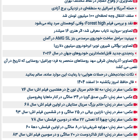
تصاویری از وقوع انفجار در نقاط مختلف تهران
حمله آمریکا و اسرائیل به منطقه‌ای در نزدیکی برج آزادی
سقف انتقال وجه لحظه‌ای 100 میلیون تومان شد
نقد و بررسی فیلم Forest high؛ وقتی کوهستان سرد پناه می‌شود
تصاویر؛ مروارید نایاب معرفی شد؛ اثر هنری 16 سیلندر
ببینید؛ مراحل ساخت خودروی مرسدس بنز AMG SL در آلمان
تصاویر؛ بوگاتی شیرون نویر؛ ابرخودروی میلیون دلاری!
رده‌بندی جدید قابل‌اعتمادترین خودروهای جهان در سال 2026
تصاویر؛ آذربایجان شرقی مهد روستاهای منحصر به فرد؛ چراغیل؛ روستایی که تاریخ در آن
نفس می کشد
نکات نجات‌بخش در حملات هوایی؛ با رعایت این موارد ساده، سالم بمانید
فال حافظ امروز یکشنبه 10 اسفند 1404
عکس؛ سفر در زمان؛ مه لقا خانم سریال نون خ در هفتمین فیلم اش؛ سال 76
عکس؛ سفر زمان؛ نگین صدق گویا در 34 سالگی در کنار ماهایا پطروسیان
عکس؛ سفر در زمان؛ خانم بزرگ سریال ستایش در اولین فیلم اش؛ سال 68
عکس؛ سفر در زمان؛ نازنین بیاتی در 25 سالگی و در ششمین فیلم اش؛ سال 93
عکس؛ سفر زمان؛ چهرۀ آنا نعمتی 22 ساله در دومین فیلمش؛ سال 78
عکس؛ سفر زمان؛ مهراوه شریفی‌نیا در 8 سالگی در اولین فیلمش؛ دهۀ 60
عکس؛ سفر در زمان؛ الناز شاکردوست در 20 سالگی و در سومین فیلم اش؛ سال 83