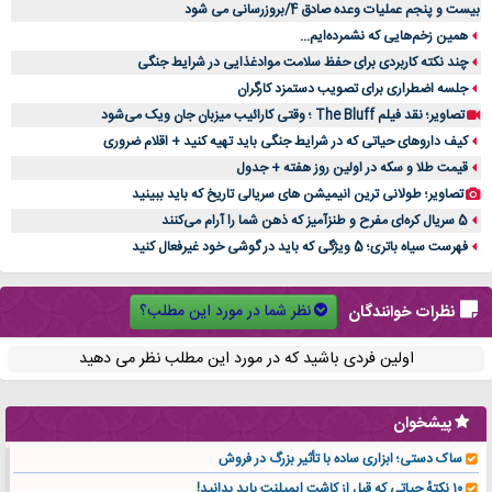
بیست و پنجم عملیات وعده صادق 4/بروزرسانی می شود
همین زخم‌هایی که نشمرده‌ایم...
چند نکته کاربردی برای حفظ سلامت موادغذایی در شرایط جنگی
جلسه اضطراری برای تصویب دستمزد کارگران
تصاویر؛ نقد فیلم The Bluff ؛ وقتی کارائیب میزبان جان ویک می‌شود
کیف داروهای حیاتی که در شرایط جنگی باید تهیه کنید + اقلام ضروری
قیمت طلا و سکه در اولین روز هفته + جدول
تصاویر؛ طولانی ترین انیمیشن های سریالی تاریخ که باید ببینید
5 سریال کره‌ای مفرح و طنزآمیز که ذهن شما را آرام می‌کنند
فهرست سیاه باتری؛ 5 ویژگی که باید در گوشی خود غیرفعال کنید
نظر شما در مورد این مطلب؟
نظرات خوانندگان
اولین فردی باشید که در مورد این مطلب نظر می دهید
پیشخوان
ساک دستی؛ ابزاری ساده با تأثیر بزرگ در فروش
۱۰ نکتهٔ حیاتی که قبل از کاشت ایمپلنت باید بدانید!