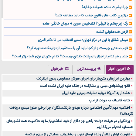
چرا تیشرت ساده همیشه جذابه؟
بهترین کتاب های قانون جذب که باید مطالعه کنید!
رگ زیر چشم یا تیرگی؟ تشخیص سریع + درمان خانگی ساده
قرص ضدعفونی کننده
درمان شقاق با لیزر در مرکز تهران؛ مسیر انتخاب من تا دکتر قمری
فوم صنعتی چیست و از کجا باید آن را مستقیم از تولیدکننده تهیه کرد؟
جنس هر کدام از اجزای ایمپلنت دندان چیست؟ کدام متریال برای شما بهتر است؟
تولید لیوان کاغذی یک کسب‌ و کار پر سود و رو‌ به‌ رشد در بازار ایران
آخرین اخبار
پربیننده ترین
خبرخوان
درد زانو بعد از تمرین با تردمیل؟ شاید مشکل از این انتخاب باشد
بهترین ابزارهای متن‌باز برای اجرای هوش مصنوعی بدون اینترنت
آینده موسیقی هم‌اکنون در اینجاست
ناتو: پیشنهادی مبنی بر مشارکت در جنگ علیه ایران نشده است
بهترین راه تبلیغات کلینیک زیبایی و افزایش مشتری کدام است؟
هشدار به آمریکا درباره عملیات زمینی علیه ایران
مقایسه قالب آسترا با وودمارت و فلت‌سام (فارسی)
کنایه قالیباف به دولت ترامپ
خرید سمعک کارکرده یا دست دوم | نکات مهم قبل از تصمیم‌گیری
اطلاعیه مهم تأمین اجتماعی درباره عیدی بازنشستگان/ چرا برخی هنوز عیدی دریافت
نکرده‌اند؟
خرید و فروش قطعات سرور دست دوم در ماهان شبکه ایرانیان
پزشکیان در هیئت دولت: راهی جز دفاع از خود نداشتیم/ ما به حاکمیت همه کشورهای
اهمیت انتخاب بهترین وکیل در سعادت آباد برای پرونده‌های حساس و کلان
همسایه احترام می‌گذاریم
۷ تاثیرات کامپیوتر در حوزه علوم زندگی و کاربردی
تقویت ارتش لبنان/ وعده ارسال نفربر و پشتیبانی عملیاتی از سوی فرانسه